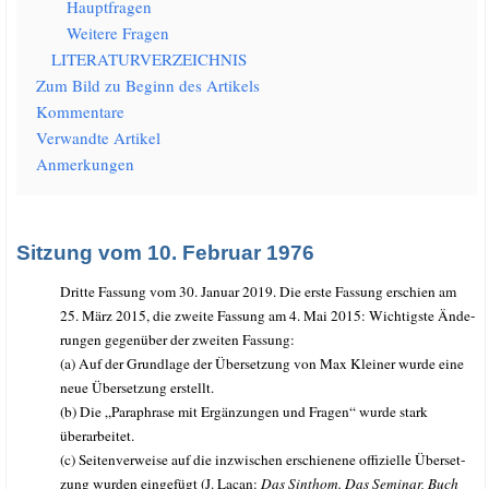
Haupt­fra­gen
Wei­te­re Fragen
LITERATURVERZEICHNIS
Zum Bild zu Beginn des Artikels
Kom­men­ta­re
Ver­wand­te Artikel
Anmer­kun­gen
Sitzung vom 10. Februar 1976
Drit­te Fas­sung vom 30. Janu­ar 2019. Die ers­te Fas­sung erschien am
25. März 2015, die zwei­te Fas­sung am 4. Mai 2015: Wich­tigs­te Ände­
run­gen gegen­über der zwei­ten Fassung:
(a) Auf der Grund­la­ge der Über­set­zung von Max Klei­ner wur­de eine
neue Über­set­zung erstellt.
(b) Die „Para­phra­se mit Ergän­zun­gen und Fra­gen“ wur­de stark
überarbeitet.
(c) Sei­ten­ver­wei­se auf die inzwi­schen erschie­ne­ne offi­zi­el­le Über­set­
zung wur­den ein­ge­fügt (J. Lacan:
Das Sinthom. Das Semi­nar, Buch