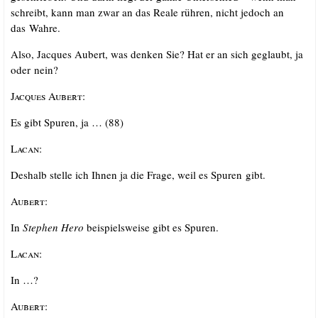
schreibt, kann man zwar an das Rea­le rüh­ren, nicht jedoch an
das Wahre.
Also, Jac­ques Aubert, was den­ken Sie? Hat er an sich geglaubt, ja
oder nein?
Jac­ques Aubert
:
Es gibt Spu­ren, ja … (88)
Lacan
:
Des­halb stel­le ich Ihnen ja die Fra­ge, weil es Spu­ren gibt.
Aubert
:
In
Ste­phen Hero
bei­spiels­wei­se gibt es Spuren.
Lacan
:
In …?
Aubert
: