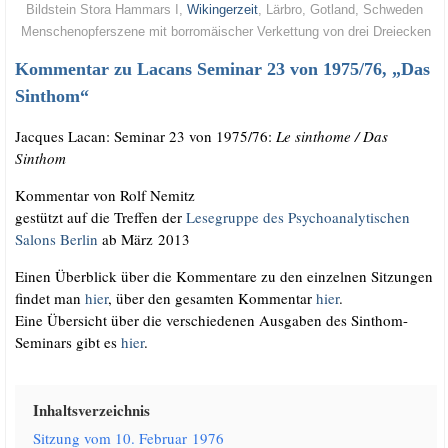
Bild­stein Sto­ra Hammars I,
Wikin­ger­zeit
, Lär­bro, Got­land, Schweden
Men­schen­op­fer­sze­ne mit bor­ro­mäi­scher Ver­ket­tung von drei Dreiecken
Kom­men­tar zu La­cans Se­mi­nar 23 von 1975/​76, „Das
Sinthom“
Jac­ques Lacan: Semi­nar 23 von 1975/​76:
Le sinthome /​ Das
Sinthom
Kom­men­tar von Rolf Nemitz
gestützt auf die Tref­fen der
Lese­grup­pe des Psy­cho­ana­ly­ti­schen
Salons Ber­lin
ab März 2013
Einen Über­blick über die Kom­men­ta­re zu den ein­zel­nen Sit­zun­gen
fin­det man
hier
, über den gesam­ten Kom­men­tar
hier
.
Eine Über­sicht über die ver­schie­de­nen Aus­ga­ben des Sinthom-
Semi­nars gibt es
hier
.
Inhalts­ver­zeich­nis
Sit­zung vom 10. Febru­ar 1976