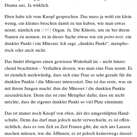
Dra­ma aus. Ja wirklich.
Eben habe ich vom Knopf gespro­chen. Das muss ja wohl ein klein
wenig, ein klei­nes biss­chen damit zu tun haben, wie man etwas
nennt, näm­lich ein
|{90}
Organ. Ja. Die Kli­to­ris, um sie bei ihrem
Namen zu nen­nen, ist in die­ser Sache etwas wie ein
point noir
, ein
dunk­ler Punkt /​ ein Mit­es­ser. Ich sage „dunk­ler Punkt“, meta­pho­
risch oder auch nicht.
Das fin­det übri­gens einen gewis­sen Wider­hall im – nicht hin­rei­
chend beach­te­ten – Ver­hal­ten des­sen, was man eine Frau nennt. Es
ist ziem­lich merk­wür­dig, dass sich eine Frau so sehr gera­de für die
dunk­len Punk­te /​ die Mit­es­ser inter­es­siert. Das ist das ers­te, was sie
mit ihrem Jun­gen macht: ihm die Mit­es­ser /​ die dunk­len Punk­te
aus­zu­drü­cken. Denn das ist eine Meta­pher dafür, dass sie nicht
möch­te, dass ihr eige­ner dunk­ler Punkt so viel Platz einnimmt.
Das ist immer noch Knopf von eben, der des umge­stülp­ten Hand­
schuhs. Denn das darf man jedoch nicht ver­wech­seln, es ist offen­
sicht­lich, dass es von Zeit zu Zeit Frau­en gibt, die sich ans Lau­sen
machen müs­sen, wie die Äffin­nen; es ist jedoch kei­nes­wegs das­sel­