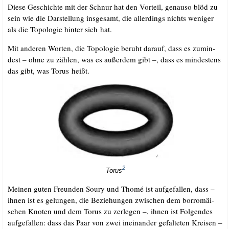
Die­se Geschich­te mit der Schnur hat den Vor­teil, genau­so blöd zu
sein wie die Dar­stel­lung ins­ge­samt, die aller­dings nichts weni­ger
als die Topo­lo­gie hin­ter sich hat.
Mit ande­ren Wor­ten, die Topo­lo­gie beruht dar­auf, dass es zumin­
dest – ohne zu zäh­len, was es außer­dem gibt –, dass es min­des­tens
das gibt, was Torus heißt.
2
Torus
Mei­nen guten Freun­den Sou­ry und Tho­mé ist auf­ge­fal­len, dass –
ihnen ist es gelun­gen, die Bezie­hun­gen zwi­schen dem bor­ro­mäi­
schen Kno­ten und dem Torus zu zer­le­gen –, ihnen ist Fol­gen­des
auf­ge­fal­len: dass das Paar von zwei inein­an­der gefal­te­ten Krei­sen –