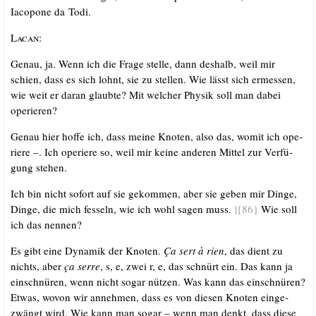
Iaco­po­ne da Todi.
Lacan
:
Genau, ja. Wenn ich die Fra­ge stel­le, dann des­halb, weil mir
schien, dass es sich lohnt, sie zu stel­len. Wie lässt sich ermes­sen,
wie weit er dar­an glaub­te? Mit wel­cher Phy­sik soll man dabei
operieren?
Genau hier hof­fe ich, dass mei­ne Kno­ten, also das, womit ich ope­
rie­re –. Ich ope­rie­re so, weil mir kei­ne ande­ren Mit­tel zur Ver­fü­
gung stehen.
Ich bin nicht sofort auf sie gekom­men, aber sie geben mir Din­ge,
Din­ge, die mich fes­seln, wie ich wohl sagen muss.
|{86}
Wie soll
ich das nennen?
Es gibt eine Dyna­mik der Kno­ten.
Ça sert à rien
, das dient zu
nichts, aber
ça ser­re
, s, e, zwei r, e, das schnürt ein. Das kann ja
ein­schnü­ren, wenn nicht sogar nüt­zen. Was kann das ein­schnü­ren?
Etwas, wovon wir anneh­men, dass es von die­sen Kno­ten ein­ge­
zwängt wird. Wie kann man sogar – wenn man denkt, dass die­se