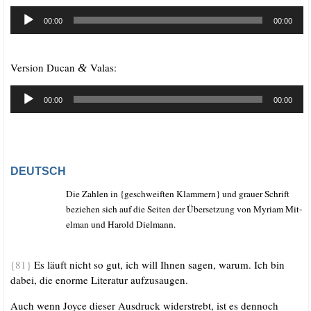
Audio-
00:00
00:00
Player
Ver­si­on Ducan
Valas:
&
Audio-
00:00
00:00
Player
DEUTSCH
Die Zah­len in {geschweif­ten Klam­mern} und grau­er Schrift
bezie­hen sich auf die Sei­ten der Über­set­zung von Myri­am Mit­
el­man und Harold Dielmann.
{81}
Es läuft nicht so gut, ich will Ihnen sagen, war­um. Ich bin
dabei, die enor­me Lite­ra­tur aufzusaugen.
Auch wenn Joy­ce die­ser Aus­druck wider­strebt, ist es den­noch