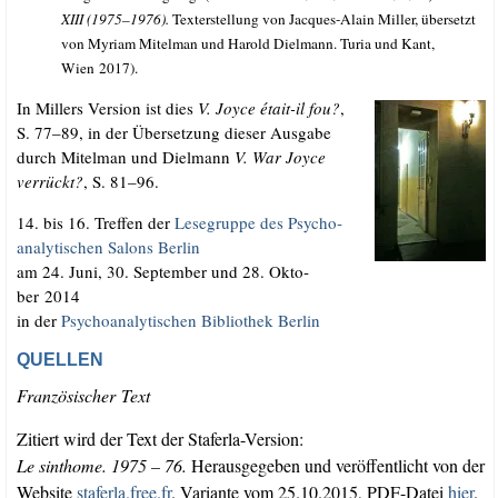
XIII (1975–1976).
Tex­terstel­lung von Jac­ques-Alain Mil­ler, über­setzt
von Myri­am Mit­el­man und Harold Diel­mann. Turia und Kant,
Wien 2017).
In Mil­lers Ver­si­on ist dies
V. Joy­ce était-il fou?
,
S. 77–89, in der Über­set­zung die­ser Aus­ga­be
durch Mit­el­man und Diel­mann
V. War Joy­ce
ver­rückt?
, S. 81–96.
14. bis 16. Tref­fen der
Lese­grup­pe des Psy­cho­
ana­ly­ti­schen Salons Berlin
am 24. Juni, 30. Sep­tem­ber und 28. Okto­
ber 2014
in der
Psy­cho­ana­ly­ti­schen Biblio­thek Berlin
QUELLEN
Fran­zö­si­scher Text
Zitiert wird der Text der Staferla-Version:
Le sin­thome. 1975 – 76.
Her­aus­ge­geben und ver­öf­fent­licht von der
Web­site
sta​fer​la​.free​.fr
. Vari­an­te vom 25.10.2015, PDF-Datei
hier
.