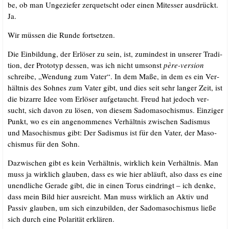
be, ob man Unge­zie­fer zer­quetscht oder einen Mit­es­ser aus­drückt.
Ja.
Wir müs­sen die Run­de fortsetzen.
Die Ein­bil­dung, der Erlö­ser zu sein, ist, zumin­dest in unse­rer Tra­di­
ti­on, der Pro­to­typ des­sen, was ich nicht umsonst
père-ver­si­on
schrei­be, „Wen­dung zum Vater“. In dem Maße, in dem es ein Ver­
hält­nis des Soh­nes zum Vater gibt, und dies seit sehr lan­ger Zeit, ist
die bizar­re Idee vom Erlö­ser auf­ge­taucht. Freud hat jedoch ver­
sucht, sich davon zu lösen, von die­sem Sado­ma­so­chis­mus. Ein­zi­ger
Punkt, wo es ein ange­nom­me­nes Ver­hält­nis zwi­schen Sadis­mus
und Maso­chis­mus gibt: Der Sadis­mus ist für den Vater, der Maso­
chis­mus für den Sohn.
Dazwi­schen gibt es kein Ver­hält­nis, wirk­lich kein Ver­hält­nis. Man
muss ja wirk­lich glau­ben, dass es wie hier abläuft, also dass es eine
unend­li­che Gera­de gibt, die in einen Torus ein­dringt – ich den­ke,
dass mein Bild hier aus­reicht. Man muss wirk­lich an Aktiv und
Pas­siv glau­ben, um sich ein­zu­bil­den, der Sado­ma­so­chis­mus lie­ße
sich durch eine Pola­ri­tät erklären.