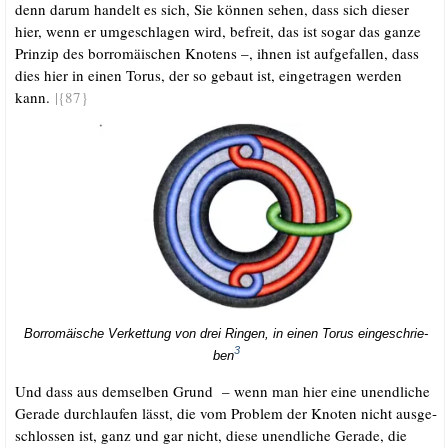
denn dar­um han­delt es sich, Sie kön­nen sehen, dass sich die­ser
hier, wenn er umge­schla­gen wird, befreit, das ist sogar das gan­ze
Prin­zip des bor­ro­mäi­schen Kno­tens –, ihnen ist auf­ge­fal­len, dass
dies hier in einen Torus, der so gebaut ist, ein­ge­tra­gen wer­den
kann.
|{87}
Bor­ro­mäi­sche Ver­ket­tung von drei Rin­gen, in einen Torus ein­ge­schrie­
3
ben
Und dass aus dem­sel­ben Grund – wenn man hier eine unend­li­che
Gera­de durch­lau­fen lässt, die vom Pro­blem der Kno­ten nicht aus­ge­
schlos­sen ist, ganz und gar nicht, die­se unend­li­che Gera­de, die