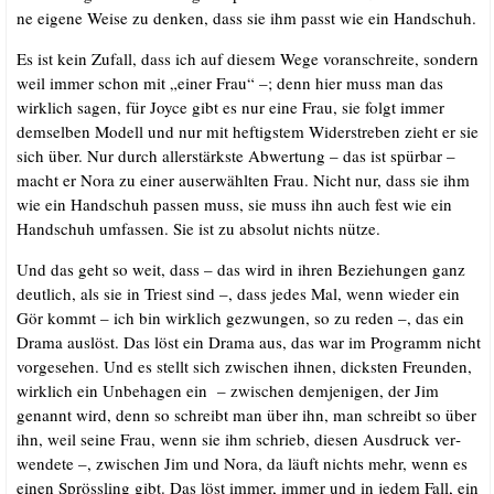
ne eige­ne Wei­se zu den­ken, dass sie ihm passt wie ein Handschuh.
Es ist kein Zufall, dass ich auf die­sem Wege vor­an­schrei­te, son­dern
weil immer schon mit „einer Frau“ –; denn hier muss man das
wirk­lich sagen, für Joy­ce gibt es nur eine Frau, sie folgt immer
dem­sel­ben Modell und nur mit hef­tigs­tem Wider­stre­ben zieht er sie
sich über. Nur durch aller­stärks­te Abwer­tung – das ist spür­bar –
macht er Nora zu einer aus­er­wähl­ten Frau. Nicht nur, dass sie ihm
wie ein Hand­schuh pas­sen muss, sie muss ihn auch fest wie ein
Hand­schuh umfas­sen. Sie ist zu abso­lut nichts nütze.
Und das geht so weit, dass – das wird in ihren Bezie­hun­gen ganz
deut­lich, als sie in Tri­est sind –, dass jedes Mal, wenn wie­der ein
Gör kommt – ich bin wirk­lich gezwun­gen, so zu reden –, das ein
Dra­ma aus­löst. Das löst ein Dra­ma aus, das war im Pro­gramm nicht
vor­ge­se­hen. Und es stellt sich zwi­schen ihnen, dicks­ten Freun­den,
wirk­lich ein Unbe­ha­gen ein – zwi­schen dem­je­ni­gen, der Jim
genannt wird, denn so schreibt man über ihn, man schreibt so über
ihn, weil sei­ne Frau, wenn sie ihm schrieb, die­sen Aus­druck ver­
wen­de­te –, zwi­schen Jim und Nora, da läuft nichts mehr, wenn es
einen Spröss­ling gibt. Das löst immer, immer und in jedem Fall, ein