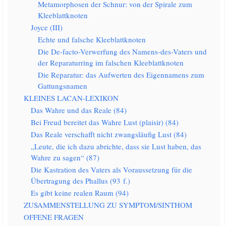
Meta­mor­pho­sen der Schnur: von der Spi­ra­le zum
Kleeblattknoten
Joy­ce (III)
Ech­te und fal­sche Kleeblattknoten
Die De-fac­to-Ver­wer­fung des Namens-des-Vaters und
der Repa­ra­tur­ring im fal­schen Kleeblattknoten
Die Repa­ra­tur: das Auf­wer­ten des Eigen­na­mens zum
Gattungsnamen
KLEINES LACAN-LEXIKON
Das Wah­re und das Rea­le (84)
Bei Freud berei­tet das Wah­re Lust (plai­sir) (84)
Das Rea­le ver­schafft nicht zwangs­läu­fig Lust (84)
„Leu­te, die ich dazu abrich­te, dass sie Lust haben, das
Wah­re zu sagen“ (87)
Die Kas­tra­ti­on des Vaters als Vor­aus­set­zung für die
Über­tra­gung des Phal­lus (93 f.)
Es gibt kei­ne rea­len Raum (94)
ZUSAMMENSTELLUNG ZU SYMPTOM/​SINTHOM
OFFENE FRAGEN