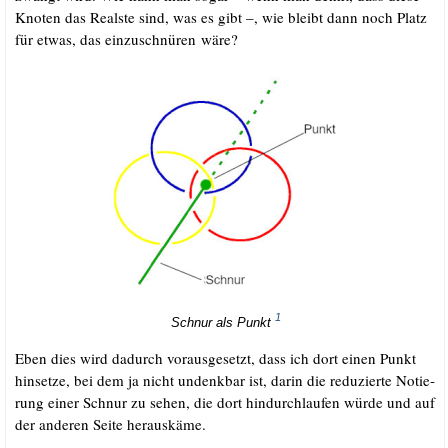
Kno­ten das Reals­te sind, was es gibt –, wie bleibt dann noch Platz
für etwas, das ein­zu­schnü­ren wäre?
1
Schnur als Punkt
Eben dies wird dadurch vor­aus­ge­setzt, dass ich dort einen Punkt
hin­set­ze, bei dem ja nicht undenk­bar ist, dar­in die redu­zier­te Notie­
rung einer Schnur zu sehen, die dort hin­durch­lau­fen wür­de und auf
der ande­ren Sei­te herauskäme.