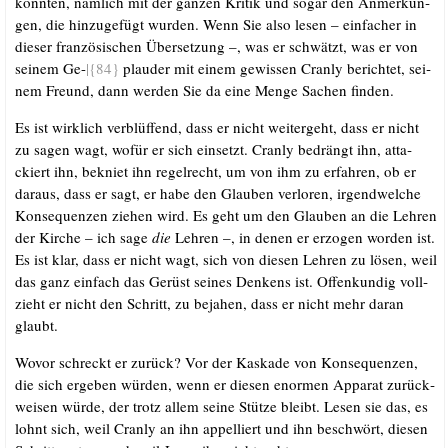
könn­ten, näm­lich mit der gan­zen Kri­tik und sogar den Anmer­kun­
gen, die hin­zu­ge­fügt wur­den. Wenn Sie also lesen – ein­fa­cher in
die­ser fran­zö­si­schen Über­set­zung –, was er schwätzt, was er von
sei­nem Ge-
|{84}
plau­der mit einem gewis­sen Cran­ly berich­tet, sei­
nem Freund, dann wer­den Sie da eine Men­ge Sachen finden.
Es ist wirk­lich ver­blüf­fend, dass er nicht wei­ter­geht, dass er nicht
zu sagen wagt, wofür er sich ein­setzt. Cran­ly bedrängt ihn, atta­
ckiert ihn, bekniet ihn regel­recht, um von ihm zu erfah­ren, ob er
dar­aus, dass er sagt, er habe den Glau­ben ver­lo­ren, irgend­wel­che
Kon­se­quen­zen zie­hen wird. Es geht um den Glau­ben an die Leh­ren
der Kir­che – ich sage
die
Leh­ren –, in denen er erzo­gen wor­den ist.
Es ist klar, dass er nicht wagt, sich von die­sen Leh­ren zu lösen, weil
das ganz ein­fach das Gerüst sei­nes Den­kens ist. Offen­kun­dig voll­
zieht er nicht den Schritt, zu beja­hen, dass er nicht mehr dar­an
glaubt.
Wovor schreckt er zurück? Vor der Kas­ka­de von Kon­se­quen­zen,
die sich erge­ben wür­den, wenn er die­sen enor­men Appa­rat zurück­
wei­sen wür­de, der trotz allem sei­ne Stüt­ze bleibt. Lesen sie das, es
lohnt sich, weil Cran­ly an ihn appel­liert und ihn beschwört, die­sen