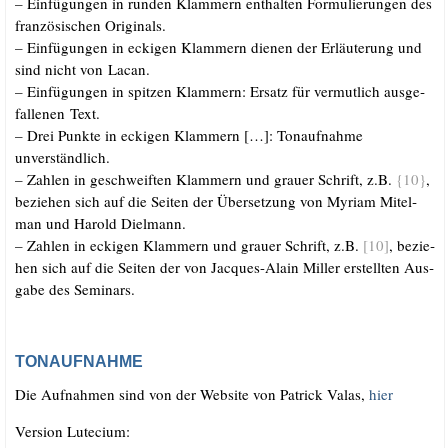
–
Ein­fü­gun­gen in run­den Klam­mern ent­hal­ten For­mu­lie­run­gen des
fran­zö­si­schen Originals.
–
Ein­fü­gun­gen in ecki­gen Klam­mern die­nen der Erläu­te­rung und
sind nicht von Lacan.
–
Ein­fü­gun­gen in spit­zen Klam­mern: Ersatz für ver­mut­lich aus­ge­
fal­le­nen Text.
–
Drei Punk­te in ecki­gen Klam­mern […]: Ton­auf­nah­me
unverständlich.
–
Zah­len in geschweif­ten Klam­mern und grau­er Schrift, z.B.
{10}
,
bezie­hen sich auf die Sei­ten der Über­set­zung von Myri­am Mit­el­
man und Harold Dielmann.
–
Zah­len in ecki­gen Klam­mern und grau­er Schrift, z.B.
[10]
, bezie­
hen sich auf die Sei­ten der von Jac­ques-Alain Mil­ler erstell­ten Aus­
ga­be des Semi­nars.
.
.
TONAUFNAHME
Die Auf­nah­men sind von der Web­site von Patrick Valas,
hier
Ver­si­on Lutecium: