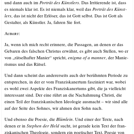
und dann auch im
Por­trät des Künst­lers
. Das Irri­tie­ren­de ist, dass
es nie­mals klar ist. Es ist nie­mals klar, weil das
Por­trät des Künst­
lers
, das ist nicht der Erlö­ser, das ist Gott selbst. Das ist Gott als
Gestal­ter, als Künst­ler. Ja, fah­ren Sie fort.
Aubert
:
Ja, wenn ich mich recht erin­ne­re, die Pas­sa­gen, an denen er das
Geba­ren des fal­schen Chris­tus erwähnt, es gibt auch Stel­len, wo er
von „rät­sel­haf­ter Manier“ spricht,
enig­ma of a man­ner
, der Manie­
ris­mus und das Rätsel.
Und dann scheint das ande­rer­seits auch der berühm­ten Peri­ode zu
ent­spre­chen, in der er vom Fran­zis­ka­ner­tum fas­zi­niert war, wobei
es wohl zwei Aspek­te des Fran­zis­ka­ner­tums gibt, die ja viel­leicht
inter­es­sant sind. Der eine rührt an die Nach­ah­mung Chris­ti, die
einen Teil der fran­zis­ka­ni­schen Ideo­lo­gie aus­macht – wir sind alle
auf der Sei­te des Soh­nes, wir ahmen den Sohn nach.
Und eben­so die Poe­sie, die
Blüm­lein
. Und einer der Tex­te, nach
denen er in
Ste­phen der Held
sucht, ist gera­de kein Text der fran­
zis­ka­ni­schen Theo­lo­gie, son­dern ein poe­ti­scher Text, Poe­sie von