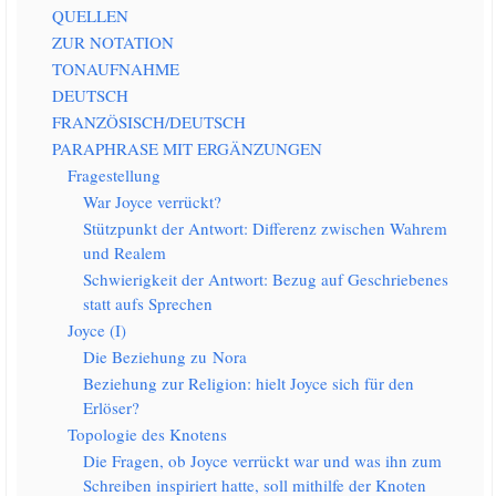
QUELLEN
ZUR NOTATION
TONAUFNAHME
DEUTSCH
FRANZÖSISCH/​DEUTSCH
PARAPHRASE MIT ERGÄNZUNGEN
Fra­ge­stel­lung
War Joy­ce verrückt?
Stütz­punkt der Ant­wort: Dif­fe­renz zwi­schen Wah­rem
und Realem
Schwie­rig­keit der Ant­wort: Bezug auf Geschrie­be­nes
statt aufs Sprechen
Joy­ce (I)
Die Bezie­hung zu Nora
Bezie­hung zur Reli­gi­on: hielt Joy­ce sich für den
Erlöser?
Topo­lo­gie des Knotens
Die Fra­gen, ob Joy­ce ver­rückt war und was ihn zum
Schrei­ben inspi­riert hat­te, soll mit­hil­fe der Kno­ten