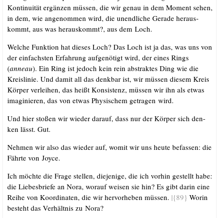
Kon­ti­nui­tät ergän­zen müs­sen, die wir genau in dem Moment sehen,
in dem, wie ange­nom­men wird, die unend­li­che Gera­de her­aus­
kommt, aus was her­aus­kommt?, aus dem Loch.
Wel­che Funk­ti­on hat die­ses Loch? Das Loch ist ja das, was uns von
der ein­fachs­ten Erfah­rung auf­ge­nö­tigt wird, der eines Rings
(
anneau
). Ein Ring ist jedoch kein rein abs­trak­tes Ding wie die
Kreis­li­nie. Und damit all das denk­bar ist, wir müs­sen die­sem Kreis
Kör­per ver­lei­hen, das heißt Kon­sis­tenz, müs­sen wir ihn als etwas
ima­gi­nie­ren, das von etwas Phy­si­schem getra­gen wird.
Und hier sto­ßen wir wie­der dar­auf, dass nur der Kör­per sich den­
ken lässt. Gut.
Neh­men wir also das wie­der auf, womit wir uns heu­te befas­sen: die
Fähr­te von Joyce.
Ich möch­te die Fra­ge stel­len, die­je­ni­ge, die ich vor­hin gestellt habe:
die Lie­bes­brie­fe an Nora, wor­auf wei­sen sie hin? Es gibt dar­in eine
Rei­he von Koor­di­na­ten, die wir her­vor­he­ben müs­sen.
|{89}
Wor­in
besteht das Ver­hält­nis zu Nora?