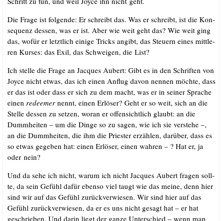
Schritt zu tun, und weil Joy­ce ihn nicht geht.
Die Fra­ge ist fol­gen­de: Er schreibt das. Was er schreibt, ist die Kon­
se­quenz des­sen, was er ist. Aber wie weit geht das? Wie weit ging
das, wofür er letzt­lich eini­ge Tricks angibt, das Steu­ern eines mitt­le­
ren Kur­ses: das Exil, das Schwei­gen, die List?
Ich stel­le die Fra­ge an Jac­ques Aubert: Gibt es in den Schrif­ten von
Joy­ce nicht etwas, das ich einen Anflug davon nen­nen möch­te, dass
er das ist oder dass er sich zu dem macht, was er in sei­ner Spra­che
einen
rede­emer
nennt, einen Erlö­ser? Geht er so weit, sich an die
Stel­le des­sen zu set­zen, wor­an er offen­sicht­lich glaubt: an die
Dumm­hei­ten – um die Din­ge so zu sagen, wie ich sie ver­ste­he –,
an die Dumm­hei­ten, die ihm die Pries­ter erzäh­len, dar­über, dass es
so etwas gege­ben hat: einen Erlö­ser, einen wah­ren – ? Hat er, ja
oder nein?
Und da sehe ich nicht, war­um ich nicht Jac­ques Aubert fra­gen soll­
te, da sein Gefühl dafür eben­so viel taugt wie das mei­ne, denn hier
sind wir auf das Gefühl zurück­ver­wie­sen. Wir sind hier auf das
Gefühl zurück­ver­wie­sen, da er es uns nicht gesagt hat – er hat
geschrie­ben. Und dar­in liegt der gan­ze Unter­schied – wenn man