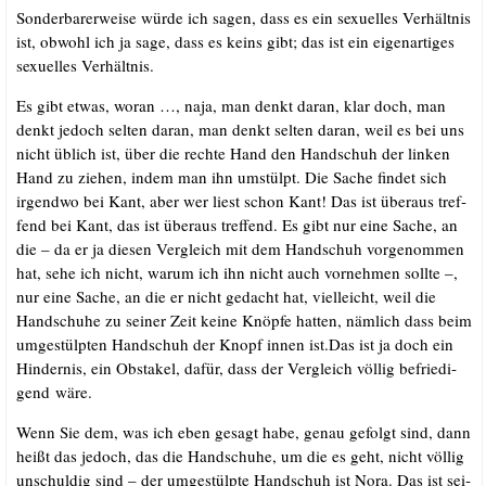
Son­der­ba­rer­wei­se wür­de ich sagen, dass es ein sexu­el­les Ver­hält­nis
ist, obwohl ich ja sage, dass es keins gibt; das ist ein eigen­ar­ti­ges
sexu­el­les Verhältnis.
Es gibt etwas, wor­an …, naja, man denkt dar­an, klar doch, man
denkt jedoch sel­ten dar­an, man denkt sel­ten dar­an, weil es bei uns
nicht üblich ist, über die rech­te Hand den Hand­schuh der lin­ken
Hand zu zie­hen, indem man ihn umstülpt. Die Sache fin­det sich
irgend­wo bei Kant, aber wer liest schon Kant! Das ist über­aus tref­
fend bei Kant, das ist über­aus tref­fend. Es gibt nur eine Sache, an
die – da er ja die­sen Ver­gleich mit dem Hand­schuh vor­ge­nom­men
hat, sehe ich nicht, war­um ich ihn nicht auch vor­neh­men soll­te –,
nur eine Sache, an die er nicht gedacht hat, viel­leicht, weil die
Hand­schu­he zu sei­ner Zeit kei­ne Knöp­fe hat­ten, näm­lich dass beim
umge­stülp­ten Hand­schuh der Knopf innen ist.Das ist ja doch ein
Hin­der­nis, ein Obst­a­kel, dafür, dass der Ver­gleich völ­lig befrie­di­
gend wäre.
Wenn Sie dem, was ich eben gesagt habe, genau gefolgt sind, dann
heißt das jedoch, das die Hand­schu­he, um die es geht, nicht völ­lig
unschul­dig sind – der umge­stülp­te Hand­schuh ist Nora. Das ist sei­