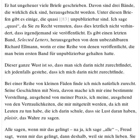
Er hat unge­heu­er vie­le Brie­fe geschrie­ben. Davon sind drei Bän­de,
die wirk­lich dick sind, her­aus­ge­bracht wor­den. Unter die­sen Brie­
fen gibt es eini­ge, die qua­si
|{83}
unpu­bli­zier­bar sind. Ich sage
„qua­si“, da Sie zu Recht ver­mu­ten, dass dies letzt­lich nicht ver­hin­
dert, dass irgend­je­mand sie ver­öf­fent­licht. Es gibt einen letz­ten
Band,
Sel­ec­ted Let­ters
, her­aus­ge­ge­ben von dem unbe­zahl­ba­ren
Richard Ell­mann, wor­in er eine Rei­he von denen ver­öf­fent­licht, die
man beim ers­ten Band für unpu­bli­zier­bar gehal­ten hatte.
Die­ser gan­ze Wust ist so, dass man sich dar­in nicht zurecht­fin­det,
ich jeden­falls geste­he, dass ich mich dar­in nicht zurechtfinde.
Bei einer Rei­he von klei­nen Fäden fin­de ich mich natür­lich zurecht.
Sei­ne Geschich­ten mit Nora, davon mache ich mir eine bestimm­te
Vor­stel­lung, aus­ge­hend von mei­ner Pra­xis, ich mei­ne, aus­ge­hend
von den Ver­trau­lich­kei­ten, die mir mit­ge­teilt wer­den, da ich mit
Leu­ten zu tun habe, die ich dar­in schu­le, dass sie Lust dar­an haben,
plai­sir
, das Wah­re zu sagen.
Alle sagen, wenn mir das gelingt – na ja, ich sage „alle“ –, Freud
sagt, wenn mir das gelingt, dann des­halb, weil sie mich lie­ben. Sie