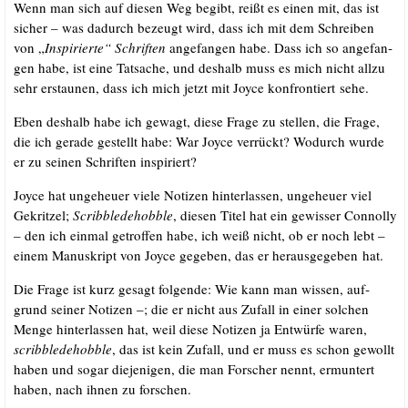
Wenn man sich auf die­sen Weg begibt, reißt es einen mit, das ist
sicher – was dadurch bezeugt wird, dass ich mit dem Schrei­ben
von „
Inspi­rier­te“ Schrif­ten
ange­fan­gen habe. Dass ich so ange­fan­
gen habe, ist eine Tat­sa­che, und des­halb muss es mich nicht all­zu
sehr erstau­nen, dass ich mich jetzt mit Joy­ce kon­fron­tiert sehe.
Eben des­halb habe ich gewagt, die­se Fra­ge zu stel­len, die Fra­ge,
die ich gera­de gestellt habe: War Joy­ce ver­rückt? Wodurch wur­de
er zu sei­nen Schrif­ten inspiriert?
Joy­ce hat unge­heu­er vie­le Noti­zen hin­ter­las­sen, unge­heu­er viel
Gekrit­zel;
Scribb­le­de­hob­ble
, die­sen Titel hat ein gewis­ser Con­nol­ly
– den ich ein­mal getrof­fen habe, ich weiß nicht, ob er noch lebt –
einem Manu­skript von Joy­ce gege­ben, das er her­aus­ge­ge­ben hat.
Die Fra­ge ist kurz gesagt fol­gen­de: Wie kann man wis­sen, auf­
grund sei­ner Noti­zen –; die er nicht aus Zufall in einer sol­chen
Men­ge hin­ter­las­sen hat, weil die­se Noti­zen ja Ent­wür­fe waren,
scribb­le­de­hob­ble
, das ist kein Zufall, und er muss es schon gewollt
haben und sogar die­je­ni­gen, die man For­scher nennt, ermun­tert
haben, nach ihnen zu forschen.