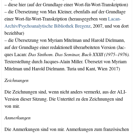
– die­se hier (auf der Grund­la­ge einer Wort-für-Wort-Transkription)
– die Über­set­zung von Max Klei­ner, eben­falls auf der Grund­la­ge
einer Wort-für-Wort-Tran­skrip­ti­on (her­aus­ge­ge­ben vom
Lacan-
Archi­v/­Psy­cho­ana­ly­ti­sche Bi­blio­thek Bre­genz
, 2007, und von dort
beziehbar)
– die Über­set­zung von Myri­am Mit­el­man und Harold Diel­mann,
auf der Grund­la­ge einer redak­tio­nell über­ar­bei­te­ten Ver­si­on (Jac­
ques Lacan:
Das Sinthom. Das Semi­nar, Buch XXIII (1975–1976).
Tex­terstel­lung durch Jac­ques-Alain Mil­ler. Über­setzt von Myri­am
Mit­el­man und Harold Diel­mann. Turia und Kant, Wien 2017)
Zeich­nun­gen
Die Zeich­nun­gen sind, wenn nicht anders ver­merkt, aus der ALI-
Ver­si­on die­ser Sit­zung. Die Unter­ti­tel zu den Zeich­nun­gen sind
von mir.
Anmer­kun­gen
Die Anmer­kun­gen sind von mir. Anmer­kun­gen zum fran­zö­si­schen