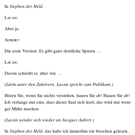
In
Ste­phen der Held
.
Lacan
:
Aber ja.
Aubert
:
Die ers­te Ver­si­on. Es gibt ganz deut­li­che Spuren …
Lacan
:
Davon schreibt er, aber wie …
(Lärm unter den Zuhö­rern. Lacan spricht zum Publikum:)
Hören Sie, wenn Sie nichts ver­ste­hen, hau­en Sie ab! Hau­en Sie ab!
Ich ver­lan­ge nur eins, dass die­ser Saal sich leert, das wird mir weni­
ger Mühe machen.
(Lacan wen­det sich wie­der an Jac­ques Aubert.)
In
Ste­phen der Held
, das habe ich immer­hin ein biss­chen gele­sen,