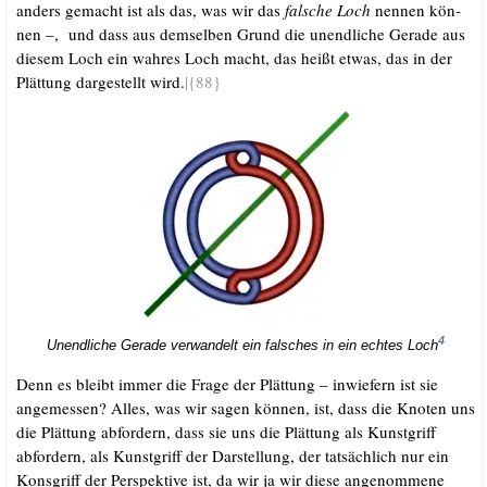
anders gemacht ist als das, was wir das
fal­sche Loch
nen­nen kön­
nen –, und dass aus dem­sel­ben Grund die unend­li­che Gera­de aus
die­sem Loch ein wah­res Loch macht, das heißt etwas, das in der
Plät­tung dar­ge­stellt wird.
|{88}
4
Unend­li­che Gera­de ver­wan­delt ein fal­sches in ein ech­tes Loch
Denn es bleibt immer die Fra­ge der Plät­tung – inwie­fern ist sie
ange­mes­sen? Alles, was wir sagen kön­nen, ist, dass die Kno­ten uns
die Plät­tung abfor­dern, dass sie uns die Plät­tung als Kunst­griff
abfor­dern, als Kunst­griff der Dar­stel­lung, der tat­säch­lich nur ein
Kon­sgriff der Per­spek­ti­ve ist, da wir ja wir die­se ange­nom­me­ne