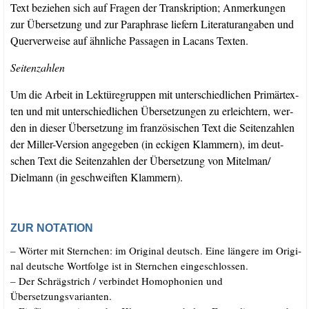
Text bezie­hen sich auf Fra­gen der Tran­skrip­ti­on; Anmer­kun­gen
zur Über­set­zung und zur Para­phra­se lie­fern Lite­ra­tur­an­ga­ben und
Quer­ver­wei­se auf ähn­li­che Pas­sa­gen in Lacans Texten.
Sei­ten­zah­len
Um die Arbeit in Lek­tü­re­grup­pen mit unter­schied­li­chen Pri­mär­tex­
ten und mit unter­schied­li­chen Über­set­zun­gen zu erleich­tern, wer­
den in die­ser Über­set­zung im fran­zö­si­schen Text die Sei­ten­zah­len
der Mil­ler-Ver­si­on ange­ge­ben (in ecki­gen Klam­mern), im deut­
schen Text die Sei­ten­zah­len der Über­set­zung von Mitelman/​
Dielmann (in geschweif­ten Klammern).
ZUR NOTATION
–
Wör­ter mit Stern­chen: im Ori­gi­nal deutsch. Eine län­ge­re im Ori­gi­
nal deut­sche Wort­fol­ge ist in Stern­chen eingeschlossen.
–
Der Schräg­strich /​ ver­bin­det Homo­pho­nien und
Übersetzungsvarianten.