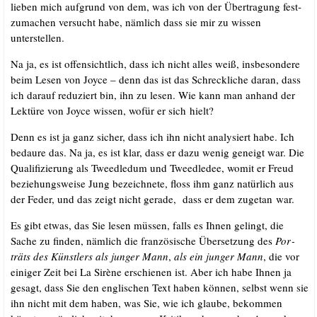
lie­ben mich auf­grund von dem, was ich von der Über­tra­gung fest­
zu­ma­chen ver­sucht habe, näm­lich dass sie mir zu wis­sen
unterstellen.
Na ja, es ist offen­sicht­lich, dass ich nicht alles weiß, ins­be­son­de­re
beim Lesen von Joy­ce – denn das ist das Schreck­li­che dar­an, dass
ich dar­auf redu­ziert bin, ihn zu lesen. Wie kann man anhand der
Lek­tü­re von Joy­ce wis­sen, wofür er sich hielt?
Denn es ist ja ganz sicher, dass ich ihn nicht ana­ly­siert habe. Ich
bedau­re das. Na ja, es ist klar, dass er dazu wenig geneigt war. Die
Qua­li­fi­zie­rung als Tweed­ledum und Tweed­le­dee, womit er Freud
bezie­hungs­wei­se Jung bezeich­ne­te, floss ihm ganz natür­lich aus
der Feder, und das zeigt nicht gera­de, dass er dem zuge­tan war.
Es gibt etwas, das Sie lesen müs­sen, falls es Ihnen gelingt, die
Sache zu fin­den, näm­lich die fran­zö­si­sche Über­set­zung des
Por­
träts des Künst­lers als jun­ger Mann
,
als ein jun­ger Mann
, die vor
eini­ger Zeit bei La Sirè­ne erschie­nen ist. Aber ich habe Ihnen ja
gesagt, dass Sie den eng­li­schen Text haben kön­nen, selbst wenn sie
ihn nicht mit dem haben, was Sie, wie ich glau­be, bekom­men