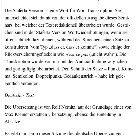
Die Sta­fer­la-Ver­si­on ist eine Wort-für-Wort-Tran­skrip­ti­on. Sie
unter­schei­det sich damit von der offi­zi­el­len Aus­ga­be die­ses Semi­
nars, bei wel­cher der Text redak­tio­nell über­ar­bei­tet wur­de. Gestri­
chen sind in der Sta­fer­la-Ver­si­on Wort­wie­der­ho­lun­gen, wenn sie
offen­sicht­lich dazu die­nen, wäh­rend des Spre­chens einen Satz zu
kon­stru­ie­ren (vom Typ „dass er, dass er kommt“) sowie eini­ge der
Rück­ver­si­che­rungs­flos­keln wie
n’est-ce pas
(„nicht wahr“). Die
Tran­skrip­ti­on wur­de von mir mit der Audio­auf­nah­me ver­gli­chen
und gering­fü­gig über­ar­bei­tet. Den Schnitt der Sät­ze – Punkt, Kom­
ma, Semi­ko­lon, Dop­pel­punkt, Gedan­ken­strich – habe ich gele­
gent­lich verändert.
Deut­scher Text
Die Über­set­zung ist von Rolf Nemitz, auf der Grund­la­ge einer von
Max Klei­ner erstell­ten Über­set­zung, eben­so die Ein­tei­lung in
Absätze.
Es gibt damit von die­ser Sit­zung drei deut­sche Übersetzungen: