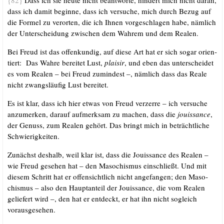
{82}
Dass ich sie heu­te nicht beant­wor­te, hin­dert mich nicht dar­an,
dass ich damit begin­ne, dass ich ver­su­che, mich durch Bezug auf
die For­mel zu ver­or­ten, die ich
Ihnen vor­ge­schla­gen habe, näm­lich
der Unter­schei­dung zwi­schen dem Wah­rem und dem Realen.
Bei Freud ist das offen­kun­dig, auf die­se Art hat er sich sogar ori­en­
tiert: Das Wah­re berei­tet Lust,
plai­sir
, und eben das unter­schei­det
es vom Rea­len – bei Freud zumin­dest –, näm­lich dass das Rea­le
nicht zwangs­läu­fig Lust bereitet.
Es ist klar, dass ich hier etwas von Freud ver­zer­re – ich ver­su­che
anzu­mer­ken, dar­auf auf­merk­sam zu machen, dass die
jouis­sance
,
der Genuss, zum Rea­len gehört. Das bringt mich in beträcht­li­che
Schwierigkeiten.
Zunächst des­halb, weil klar ist, dass die Jouis­sance des Rea­len –
wie Freud gese­hen hat – den Maso­chis­mus ein­schließt. Und mit
die­sem Schritt hat er offen­sicht­lich nicht ange­fan­gen; den Maso­
chis­mus – also den Haupt­an­teil der Jouis­sance, die vom Rea­len
gelie­fert wird –, den hat er ent­deckt, er hat ihn nicht sogleich
vorausgesehen.