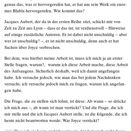
genau das, was er her­vor­ge­ru­fen hat, er hat um sein Werk ein enor­
mes Bla­bla her­vor­ge­ru­fen. Wie kommt das?
Jac­ques Aubert, der da in der ers­ten Rei­he sitzt, schickt mir von
Zeit zu Zeit aus Lyon – dass er das tut, ist ver­dienst­voll – Hin­wei­se
auf eini­ge zusätz­li­che Autoren. Er ist dabei nicht unschul­dig – aber
wer ist unschul­dig? –, er ist nicht unschul­dig, denn auch er hat
Sachen über Joy­ce verbrochen.
Bei dem, was hier­bei mei­ne Arbeit ist, muss ich mich ja an ers­ter
Stel­le fra­gen, war­um?, war­um ich die­se Arbeit mache, die­se Arbeit
des Auf­sau­gens. Sicher­lich des­halb, weil ich damit ange­fan­gen
habe. Ich ver­su­che jedoch, wie man das bei jedem Nach­den­ken
ver­sucht, ich ver­su­che jedoch mich zu fra­gen, war­um ich ange­fan­
gen habe.
Die Fra­ge, die zu stel­len sich lohnt, ist die­se: Ab wann – so drü­cke
ich mich aus –, ab wann ist man ver­rückt? Und die Fra­ge, die ich
mir stel­le und die ich Jac­ques Aubert stel­le, ist die fol­gen­de, die ich
heu­te nicht beant­wor­ten wer­de: War Joy­ce verrückt?