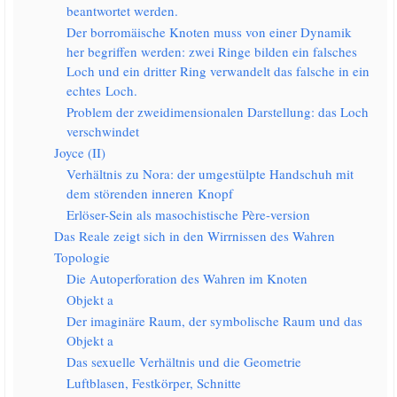
beant­wor­tet werden.
Der bor­ro­mäi­sche Kno­ten muss von einer Dyna­mik
her begrif­fen wer­den: zwei Rin­ge bil­den ein fal­sches
Loch und ein drit­ter Ring ver­wan­delt das fal­sche in ein
ech­tes Loch.
Pro­blem der zwei­di­men­sio­na­len Dar­stel­lung: das Loch
verschwindet
Joy­ce (II)
Ver­hält­nis zu Nora: der umge­stülp­te Hand­schuh mit
dem stö­ren­den inne­ren Knopf
Erlö­ser-Sein als maso­chis­ti­sche Père-version
Das Rea­le zeigt sich in den Wirr­nis­sen des Wahren
Topo­lo­gie
Die Autoper­fo­ra­ti­on des Wah­ren im Knoten
Objekt a
Der ima­gi­nä­re Raum, der sym­bo­li­sche Raum und das
Objekt a
Das sexu­el­le Ver­hält­nis und die Geometrie
Luft­bla­sen, Fest­kör­per, Schnitte