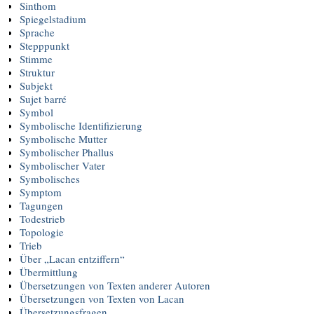
Sinthom
Spiegelstadium
Sprache
Stepppunkt
Stimme
Struktur
Subjekt
Sujet barré
Symbol
Symbolische Identifizierung
Symbolische Mutter
Symbolischer Phallus
Symbolischer Vater
Symbolisches
Symptom
Tagungen
Todestrieb
Topologie
Trieb
Über „Lacan entziffern“
Übermittlung
Übersetzungen von Texten anderer Autoren
Übersetzungen von Texten von Lacan
Übersetzungsfragen