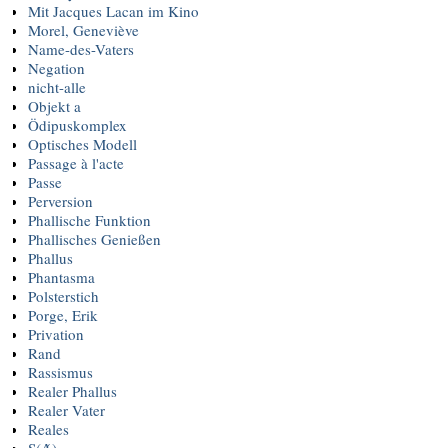
Mit Jacques Lacan im Kino
Morel, Geneviève
Name-des-Vaters
Negation
nicht-alle
Objekt a
Ödipuskomplex
Optisches Modell
Passage à l'acte
Passe
Perversion
Phallische Funktion
Phallisches Genießen
Phallus
Phantasma
Polsterstich
Porge, Erik
Privation
Rand
Rassismus
Realer Phallus
Realer Vater
Reales
S(Ⱥ)