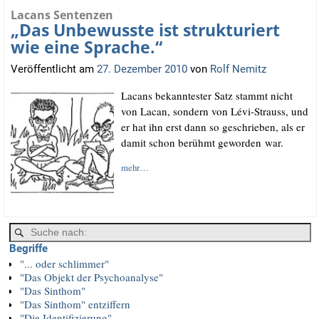
Lacans Sentenzen
„Das Unbewusste ist strukturiert
wie eine Sprache.“
Veröffentlicht am
27. Dezember 2010
von
Rolf Nemitz
Lacans bekann­tes­ter Satz stammt nicht
von Lacan, son­dern von Lévi-Strauss, und
er hat ihn erst dann so geschrie­ben, als er
damit schon berühmt gewor­den war.
mehr…
Begriffe
"... oder schlimmer"
"Das Objekt der Psychoanalyse"
"Das Sinthom"
"Das Sinthom" entziffern
"Die Identifizierung"