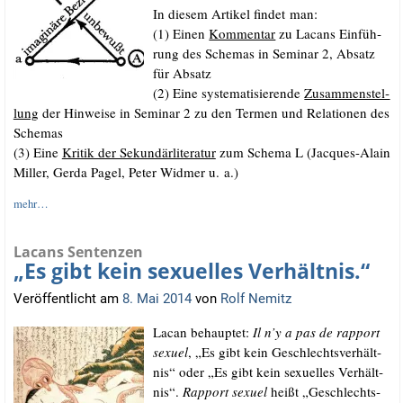
In die­sem Arti­kel fin­det man:
(1) Einen
Kom­men­tar
zu Lacans Ein­füh­
rung des Sche­mas in Semi­nar 2, Absatz
für Absatz
(2) Eine sys­te­ma­ti­sie­ren­de
Zusam­men­stel­
lung
der Hin­wei­se in Semi­nar 2 zu den Ter­men und Rela­tio­nen des
Schemas
(3) Eine
Kri­tik der Sekun­där­li­te­ra­tur
zum Sche­ma L (Jac­ques-Alain
Mil­ler, Ger­da Pagel, Peter Wid­mer u. a.)
mehr…
Lacans Sentenzen
„Es gibt kein sexuelles Verhältnis.“
Veröffentlicht am
8. Mai 2014
von
Rolf Nemitz
Lacan behaup­tet:
Il n’y a pas de rap­port
sexu­el
, „Es gibt kein Geschlechts­ver­hält­
nis“ oder „Es gibt kein sexu­el­les Ver­hält­
nis“.
Rap­port sexu­el
heißt „Geschlechts­