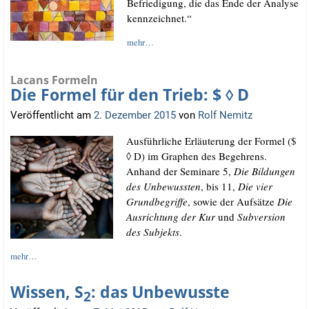
Befrie­di­gung, die das Ende der Ana­ly­se
kennzeichnet.“
mehr…
Lacans Formeln
Die Formel für den Trieb: $ ◊ D
Veröffentlicht am
2. Dezember 2015
von
Rolf Nemitz
Aus­führ­li­che Erläu­te­rung der For­mel ($
◊ D) im Gra­phen des Begehrens.
Anhand der Semi­na­re 5,
Die Bil­dun­gen
des Unbe­wuss­ten
, bis 11,
Die vier
Grund­be­grif­fe
, sowie der Auf­sät­ze
Die
Aus­rich­tung der Kur
und
Sub­ver­si­on
des Sub­jekts
.
mehr…
Wissen, S
: das Unbewusste
2