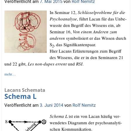
Veröffentlicht am
7. Mai 2015
von
Rolf Nemitz
In Semi­nar 12,
Schlüs­sel­pro­ble­me für die
Psy­cho­ana­ly­se
, führt Lacan für das Unbe­
wuss­te den Begriff des Wis­sens ein, ab
Semi­nar 16,
Von einem Ande­ren zum
ande­ren
sym­bo­li­siert er das Wis­sen durch
S
, das Signifikantenpaar.
2
Hier Lacans Erläu­te­run­gen zum Begriff
des Wis­sens, die er in den Semi­na­ren 21
und 22 gibt,
Les non-dupes errent
und
RSI
.
mehr…
Lacans Schemata
Schema L
Veröffentlicht am
3. Juni 2014
von
Rolf Nemitz
Sche­ma L
ist ein von Lacan häu­fig ver­
wen­de­tes Dia­gramm der psy­cho­ana­ly­ti­
schen Kommunikation.