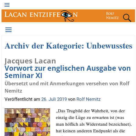
Archiv der Kategorie:
Unbewusstes
Jacques Lacan
Vorwort zur englischen Ausgabe von
Seminar XI
Übersetzt und mit Anmerkungen versehen von Rolf
Nemitz
Veröffentlicht am
26. Juli 2019
von
Rolf Nemitz
„Das Trug­bild der Wahr­heit, von der
ein­zig die Lüge zu erwar­ten ist (was
man höf­lich als Wider­stand bezeich­net),
hat kei­nen ande­ren End­punkt als die