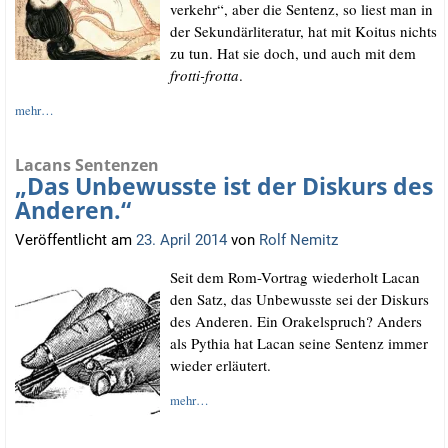
ver­kehr“, aber die Sen­tenz, so liest man in
der Sekun­där­li­te­ra­tur, hat mit Koitus nichts
zu tun. Hat sie doch, und auch mit dem
frot­ti-frot­ta
.
mehr…
Lacans Sentenzen
„Das Unbewusste ist der Diskurs des
Anderen.“
Veröffentlicht am
23. April 2014
von
Rolf Nemitz
Seit dem Rom-Vor­trag wie­der­holt Lacan
den Satz, das Unbe­wuss­te sei der Dis­kurs
des Ande­ren. Ein Ora­kel­spruch? Anders
als Pythia hat Lacan sei­ne Sen­tenz immer
wie­der erläutert.
mehr…