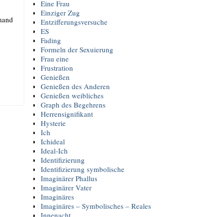
Eine Frau
Einziger Zug
­mand
Entzifferungsversuche
ES
Fading
Formeln der Sexuierung
Frau eine
Frustration
Genießen
Genießen des Anderen
Genießen weibliches
Graph des Begehrens
Herrensignifikant
Hysterie
Ich
Ichideal
Ideal-Ich
Identifizierung
Identifizierung symbolische
Imaginärer Phallus
Imaginärer Vater
Imaginäres
Imaginäres – Symbolisches – Reales
Innenacht