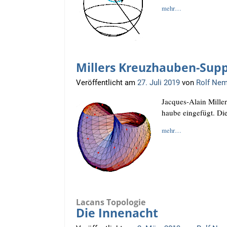
o
t
mehr…
o
e
k
r
Millers Kreuzhauben-Sup
Veröffentlicht am
27. Juli 2019
von
Rolf Nem
Jac­ques-Alain Mil­le
hau­be ein­ge­fügt. Di
mehr…
Lacans Topologie
Die Innenacht