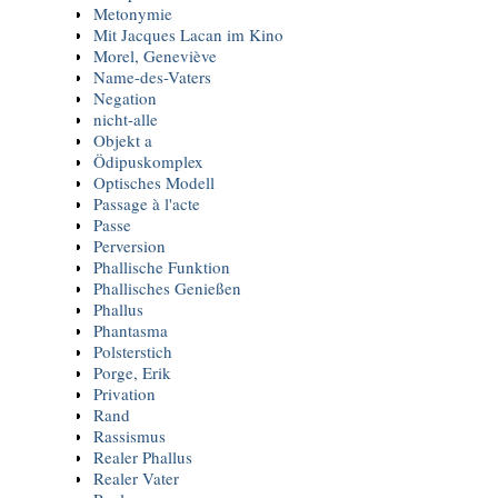
Metonymie
Mit Jacques Lacan im Kino
Morel, Geneviève
Name-des-Vaters
Negation
nicht-alle
Objekt a
Ödipuskomplex
Optisches Modell
Passage à l'acte
Passe
Perversion
Phallische Funktion
Phallisches Genießen
Phallus
Phantasma
Polsterstich
Porge, Erik
Privation
Rand
Rassismus
Realer Phallus
Realer Vater