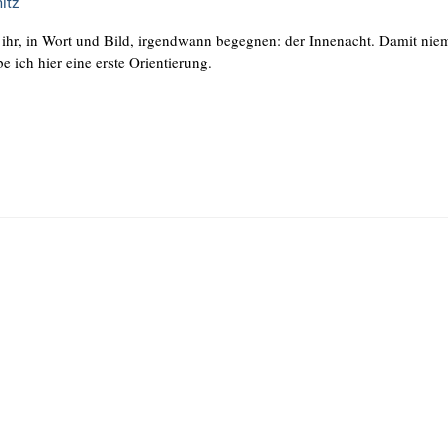
itz
 ihr, in Wort und Bild, irgend­wann begeg­nen: der Innenacht. Damit nie
ebe ich hier eine ers­te Orientierung.