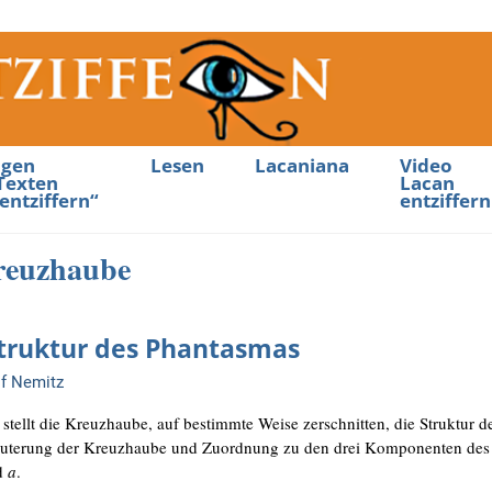
ngen
Lesen
Lacaniana
Video
Texten
Lacan
entziffern“
entziffern
reuzhaube
truktur des Phantasmas
lf Nemitz
stellt die Kreuz­hau­be, auf bestimm­te Wei­se zer­schnit­ten, die Struk­tur d
äu­te­rung der Kreuz­hau­be und Zuord­nung zu den drei Kom­po­nen­ten des
nd
a
.