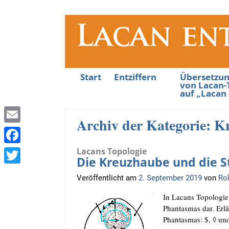
Start
Entziffern
Übersetzu
von Lacan-
auf „Lacan 
Archiv der Kategorie:
K
E
m
Lacans Topologie
F
Die Kreuzhaube und die S
a
a
T
Veröffentlicht am
2. September 2019
von
Ro
i
c
w
l
In Lacans Topo­lo­gie 
e
i
Phan­tas­mas dar. Erl
b
Phan­tas­mas: $, ◊ u
t