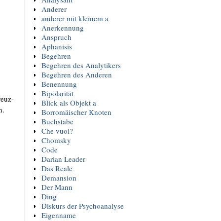
Anderer
anderer mit kleinem a
Anerkennung
Anspruch
Aphanisis
Begehren
Begehren des Analytikers
Begehren des Anderen
Benennung
Bipolarität
reuz­
Blick als Objekt a
en.
Borromäischer Knoten
Buchstabe
Che vuoi?
Chomsky
Code
Darian Leader
Das Reale
Demansion
Der Mann
Ding
Diskurs der Psychoanalyse
Eigenname