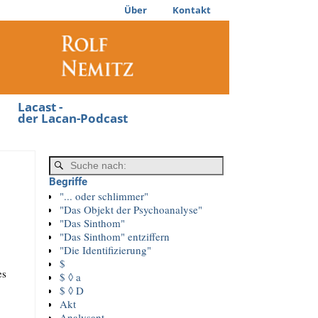
Über
Kontakt
Lacast -
der Lacan-Podcast
Begriffe
"... oder schlimmer"
"Das Objekt der Psychoanalyse"
"Das Sinthom"
"Das Sinthom" entziffern
"Die Identifizierung"
$
es
$ ◊ a
$ ◊ D
Akt
Analysant