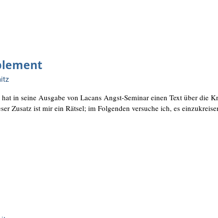
plement
itz
r hat in sei­ne Aus­ga­be von Lacans Angst-Semi­nar einen Text über die K
e­ser Zusatz ist mir ein Rät­sel; im Fol­gen­den ver­su­che ich, es einzukreis