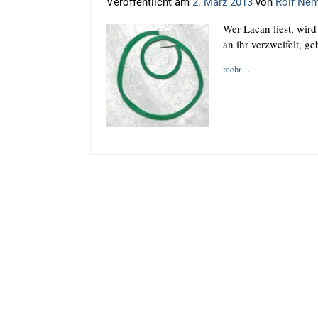
Veröffentlicht am
2. März 2013
von
Rolf Nem
Wer Lacan liest, wird
an ihr ver­zwei­felt, g
mehr…