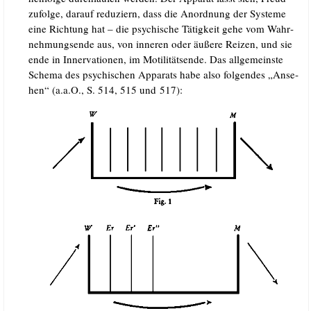
zufol­ge, dar­auf redu­zi­ern, dass die Anord­nung der Sys­te­me
eine Rich­tung hat – die psy­chi­sche Tätig­keit gehe vom Wahr­
neh­mungs­en­de aus, von inne­ren oder äuße­re Rei­zen, und sie
ende in Inner­va­tio­nen, im Moti­li­täts­en­de. Das all­ge­meins­te
Sche­ma des psy­chi­schen Appa­rats habe also fol­gen­des „Anse­
hen“ (a.a.O., S. 514, 515 und 517):