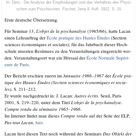
In: Ders.: Die Ana­ly­se der Emp­fin­dun­gen und das Ver­hält­nis des Phy­si­
schen zum Psy­chi­schen. Fischer, Jena 9. Aufl. 1922, S. 15
Ers­te deut­sche Übersetzung.
Für Semi­nar 13,
L’objet de la psy­ch­ana­ly­se
(1965/​66), hat­te Lacan
einen Lehr­auf­trag der
Éco­le pra­tique des Hau­tes Étu­des
(Sec­tion
sci­en­ces éco­no­mi­ques et socia­les); für das Jahr­buch die­ser Hoch­
schu­le muss­ten Resü­mees zu den Ver­an­stal­tun­gen ein­ge­reicht wer­
den. Ver­an­stal­tungs­ort war ein Hör­saal der
Éco­le Nor­ma­le Supé­ri­
eu­re de Paris
.
Der Bericht erschien zuerst im
Annu­ai­re 1966–1967
der
Éco­le pra­
tique des Hau­tes Étu­des (Sec­tion sci­en­ces éco­no­mi­ques et socia­
les)
, S. 211–212.
Er wur­de nach­ge­druckt in: J. Lacan:
Aut­res écrits.
Seuil, Paris
2001, S. 219–220, unter dem Titel
L’objet de la psy­ch­ana­ly­se.
Comp­te ren­du du sémi­n­aire 1965–1966
.
Im Inter­net fin­det man die­ses
Comp­te ren­du
auf der Sei­te der ELP,
Pas-tout Lacan
,
hier
.
Lacan liest die­sen Text noch wäh­rend des Semi­nars
Das Objekt der