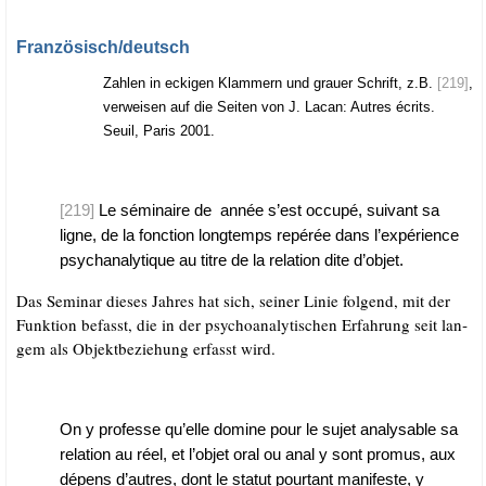
.
Französisch/​deutsch
Zah­len in ecki­gen Klam­mern und grau­er Schrift, z.B.
[219]
,
ver­wei­sen auf die Sei­ten von J. Lacan: Aut­res écrits.
Seuil, Paris 2001.
.
[219]
Le sémi­n­aire de année s’est occu­pé, sui­vant sa
ligne, de la fon­c­tion long­temps repé­rée dans l’expérience
psy­ch­ana­ly­tique au tit­re de la rela­ti­on dite d’objet.
Das Semi­nar die­ses Jah­res hat sich, sei­ner Linie fol­gend, mit der
Funk­ti­on befasst, die in der psy­cho­ana­ly­ti­schen Erfah­rung seit lan­
gem als Objekt­be­zie­hung erfasst wird.
On y pro­fes­se qu’elle domi­ne pour le sujet ana­lysable sa
rela­ti­on au réel, et l’objet oral ou anal y sont pro­mus, aux
dépens d’autres, dont le sta­tut pour­tant mani­fes­te, y