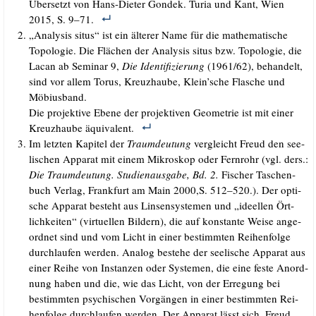
Über­setzt von Hans-Die­ter Gon­dek. Turia und Kant, Wien
2015, S. 9–71.
„Ana­ly­sis situs“ ist ein älte­rer Name für die mathe­ma­ti­sche
Topo­lo­gie. Die Flä­chen der Ana­ly­sis situs bzw. Topo­lo­gie, die
Lacan ab Semi­nar 9,
Die Iden­ti­fi­zie­rung
(1961/​62), behan­delt,
sind vor allem Torus, Kreuz­hau­be, Klein’sche Fla­sche und
Möbiusband.
Die pro­jek­ti­ve Ebe­ne der pro­jek­ti­ven Geo­me­trie ist mit einer
Kreuz­hau­be äquivalent.
Im letz­ten Kapi­tel der
Traum­deu­tung
ver­gleicht Freud den see­
li­schen Appa­rat mit einem Mikro­skop oder Fern­rohr (vgl. ders.:
Die Traum­deu­tung. Stu­di­en­aus­ga­be, Bd. 2.
Fischer Taschen­
buch Ver­lag, Frank­furt am Main 2000,S. 512–520.). Der opti­
sche Appa­rat besteht aus Lin­sen­sys­te­men und „ideel­len Ört­
lich­kei­ten“ (vir­tu­el­len Bil­dern), die auf kon­stan­te Wei­se ange­
ord­net sind und vom Licht in einer bestimm­ten Rei­hen­fol­ge
durch­lau­fen wer­den. Ana­log bestehe der see­li­sche Appa­rat aus
einer Rei­he von Instan­zen oder Sys­te­men, die eine fes­te Anord­
nung haben und die, wie das Licht, von der Erre­gung bei
bestimm­ten psy­chi­schen Vor­gän­gen in einer bestimm­ten Rei­
hen­fol­ge durch­lau­fen wer­den. Der Appa­rat lässt sich, Freud