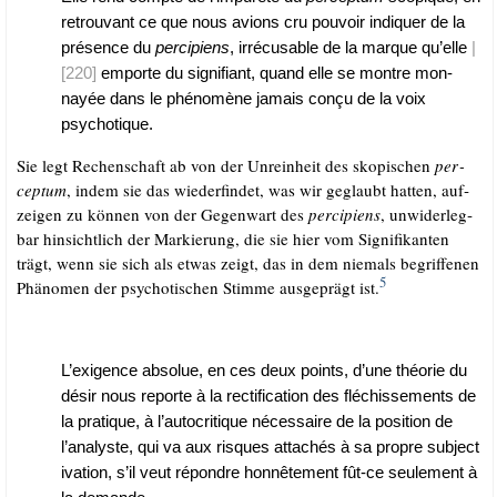
retrou­vant ce que nous avi­ons cru pou­voir indi­quer de la
pré­sence du
pe
rci­pi­ens
, irré­cusable de la mar­que qu’elle
|
[220]
empor­te du signi­fi­ant, quand elle se mont­re mon­
nayée dans le phé­nomè­ne jamais con­çu de la voix
psychotique.
Sie legt Rechen­schaft ab von der Unrein­heit des sko­pi­schen
per­
cep­tum
, indem sie das wie­der­fin­det, was wir geglaubt hat­ten, auf­
zei­gen zu kön­nen von der Gegen­wart des
per­ci­pi­ens
, unwi­der­leg­
bar hin­sicht­lich der Mar­kie­rung, die sie hier vom Signi­fi­kan­ten
trägt, wenn sie sich als etwas zeigt, das in dem nie­mals begrif­fe­nen
5
Phä­no­men der psy­cho­ti­schen Stim­me aus­ge­prägt ist.
L’exigence abso­lue, en ces deux points, d’une thé­o­rie du
désir nous repor­te à la rec­ti­fi­ca­ti­on des flé­chis­se­ments de
la pra­tique, à l’autocritique néces­saire de la posi­ti­on de
l’analyste, qui va aux ris­ques atta­chés à sa pro­pre sub­jec­t
i­va­ti­on, s’il veut répond­re hon­nête­ment fût-ce seu­le­ment à