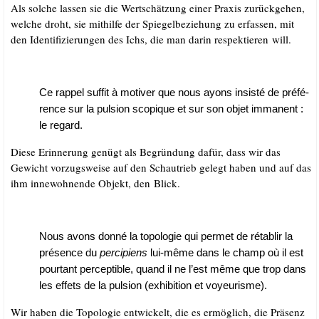
Als sol­che las­sen sie die Wert­schät­zung einer Pra­xis zurück­ge­hen,
wel­che droht, sie mit­hil­fe der Spie­gel­be­zie­hung zu erfas­sen, mit
den Iden­ti­fi­zie­run­gen des Ichs, die man dar­in respek­tie­ren will.
Ce rap­pel suf­fit à moti­ver que nous ayons insis­té de pré­fé­
rence sur la pul­si­on sco­pi­que et sur son objet imma­nent :
le regard.
Die­se Erin­ne­rung genügt als Begrün­dung dafür, dass wir das
Gewicht vor­zugs­wei­se auf den Schau­trieb gelegt haben und auf das
ihm inne­woh­nen­de Objekt, den Blick.
Nous avons don­né la topo­lo­gie qui per­met de réta­b­lir la
pré­sence du
per­ci­pi­ens
lui-même dans le champ où il est
pour­tant per­cep­ti­ble, quand il ne l’est même que trop dans
les effets de la pul­si­on (exhi­bi­ti­on et voyeurisme).
Wir haben die Topo­lo­gie ent­wi­ckelt, die es ermög­lich, die Prä­senz