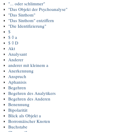
k
"... oder schlimmer"
"Das Objekt der Psychoanalyse"
"Das Sinthom"
"Das Sinthom" entziffern
"Die Identifizierung"
$
$ ◊ a
$ ◊ D
Akt
Analysant
Anderer
anderer mit kleinem a
Anerkennung
Anspruch
Aphanisis
Begehren
Begehren des Analytikers
Begehren des Anderen
Benennung
Bipolarität
Blick als Objekt a
Borromäischer Knoten
Buchstabe