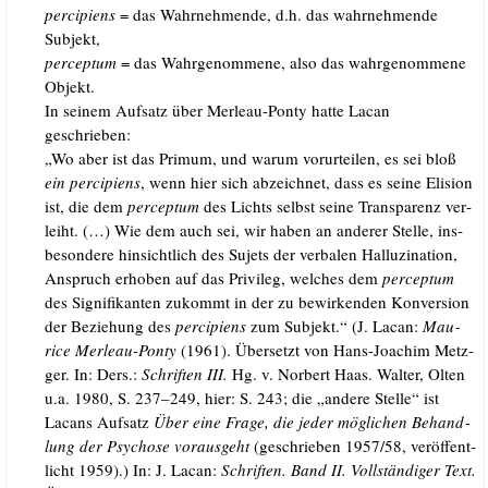
per­ci­pi­ens
= das Wahr­neh­men­de, d.h. das wahr­neh­men­de
Subjekt,
per­cep­tum
= das Wahr­ge­nom­me­ne, also das wahr­ge­nom­me­ne
Objekt.
In sei­nem Auf­satz über Mer­leau-Pon­ty hat­te Lacan
geschrieben:
„Wo aber ist das Pri­mum, und war­um vor­ur­tei­len, es sei bloß
ein per­ci­pi­ens
, wenn hier sich abzeich­net, dass es sei­ne Eli­si­on
ist, die dem
per­cep­tum
des Lichts selbst sei­ne Trans­pa­renz ver­
leiht. (…) Wie dem auch sei, wir haben an ande­rer Stel­le, ins­
be­son­de­re hin­sicht­lich des Sujets der ver­ba­len Hal­lu­zi­na­ti­on,
Anspruch erho­ben auf das Pri­vi­leg, wel­ches dem
per­cep­tum
des Signi­fi­kan­ten zukommt in der zu bewir­ken­den Kon­ver­si­on
der Bezie­hung des
per­ci­pi­ens
zum Sub­jekt.“ (J. Lacan:
Mau­
rice Mer­leau-Pon­ty
(1961). Über­setzt von Hans-Joa­chim Metz­
ger. In: Ders.:
Schrif­ten III.
Hg. v. Nor­bert Haas. Wal­ter, Olten
u.a. 1980, S. 237–249, hier: S. 243; die „ande­re Stel­le“ ist
Lacans Auf­satz
Über eine Fra­ge, die jeder mög­li­chen Behand­
lung der Psy­cho­se vor­aus­geht
(geschrie­ben 1957/​58, ver­öf­fent­
licht 1959).) In: J. Lacan:
Schrif­ten. Band II. Voll­stän­di­ger Text.