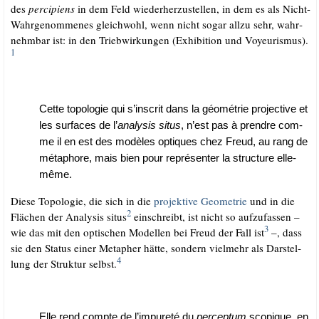
des
per­ci­pi­ens
in dem Feld wie­der­her­zu­stel­len, in dem es als Nicht-
Wahr­ge­nom­me­nes gleich­wohl, wenn nicht sogar all­zu sehr, wahr­
nehm­bar ist: in den Trieb­wir­kun­gen (Exhi­bi­ti­on und Voy­eu­ris­mus).
1
Cet­te topo­lo­gie qui s’inscrit dans la géo­mé­trie pro­jec­ti­ve et
les sur­faces de l’
ana­ly­sis situs
, n’est pas à prend­re com­
me il en est des modè­les opti­ques chez Freud, au rang de
méta­pho­re, mais bien pour repré­sen­ter la struc­tu­re elle-
même.
Die­se Topo­lo­gie, die sich in die
pro­jek­ti­ve Geo­me­trie
und in die
2
Flä­chen der Ana­ly­sis situs
ein­schreibt, ist nicht so auf­zu­fas­sen –
3
wie das mit den opti­schen Model­len bei Freud der Fall ist
–, dass
sie den Sta­tus einer Meta­pher hät­te, son­dern viel­mehr als Dar­stel­
4
lung der Struk­tur selbst.
Elle rend comp­te de l’impureté du
per­cep­tum
sco­pi­que, en