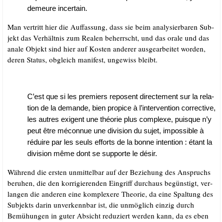
demeu­re incertain.
Man ver­tritt hier die Auf­fas­sung, dass sie beim ana­ly­sier­ba­ren Sub­
jekt das Ver­hält­nis zum Rea­len beherrscht, und das ora­le und das
ana­le Objekt sind hier auf Kos­ten ande­rer aus­ge­ar­bei­tet wor­den,
deren Sta­tus, obgleich mani­fest, unge­wiss bleibt.
C’est que si les pre­miers repo­sent direc­te­ment sur la rela­
ti­on de la deman­de, bien propi­ce à l’intervention cor­rec­ti­ve,
les aut­res exi­gent une thé­o­rie plus com­ple­xe, puis­que n’y
peut être mécon­nue une divi­si­on du sujet, impos­si­ble à
rédui­re par les seuls efforts de la bon­ne inten­ti­on : étant la
divi­si­on même dont se sup­porte le désir.
Wäh­rend die ers­ten unmit­tel­bar auf der Bezie­hung des Anspruchs
beru­hen, die den kor­ri­gie­ren­den Ein­griff durch­aus begüns­tigt, ver­
lan­gen die ande­ren eine kom­ple­xe­re Theo­rie, da eine Spal­tung des
Sub­jekts dar­in unver­kenn­bar ist, die unmög­lich ein­zig durch
Bemü­hun­gen in guter Absicht redu­ziert wer­den kann, da es eben