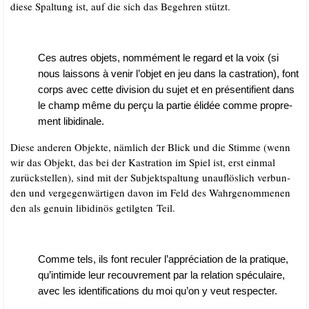
die­se Spal­tung ist, auf die sich das Begeh­ren stützt.
Ces aut­res objets, nom­mé­ment le regard et la voix (si
nous lais­sons à venir l’objet en jeu dans la cas­tra­ti­on), font
corps avec cet­te divi­si­on du sujet et en pré­sen­ti­fi­ent dans
le champ même du per­çu la par­tie éli­dée com­me pro­pre­
ment libidinale.
Die­se ande­ren Objek­te, näm­lich der Blick und die Stim­me (wenn
wir das Objekt, das bei der Kas­tra­ti­on im Spiel ist, erst ein­mal
zurück­stel­len), sind mit der Sub­jekt­spal­tung unauf­lös­lich ver­bun­
den und ver­ge­gen­wär­ti­gen davon im Feld des Wahr­ge­nom­me­nen
den als genu­in libi­di­nös getilg­ten Teil.
Com­me tels, ils font recu­ler l’appréciation de la pra­tique,
qu’intimide leur recou­vre­ment par la rela­ti­on spé­cu­lai­re,
avec les iden­ti­fi­ca­ti­ons du moi qu’on y veut respecter.