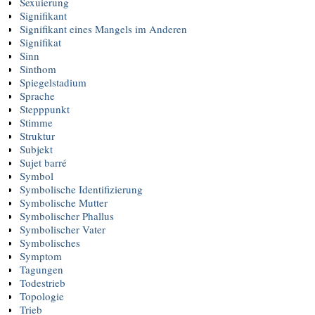
Sexuierung
Signifikant
Signifikant eines Mangels im Anderen
Signifikat
Sinn
Sinthom
Spiegelstadium
Sprache
Stepppunkt
Stimme
Struktur
Subjekt
Sujet barré
Symbol
Symbolische Identifizierung
Symbolische Mutter
Symbolischer Phallus
Symbolischer Vater
Symbolisches
Symptom
Tagungen
Todestrieb
Topologie
Trieb