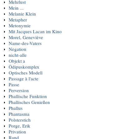
Mehrlust
Mein ...
Melanie Klein
Metapher
Metonymie
Mit Jacques Lacan im Kino
Morel, Geneviève
Name-des-Vaters
Negation
nicht-alle
Objekt a
Ödipuskomplex
Optisches Modell
Passage à l'acte
Passe
Perversion
Phallische Funktion
Phallisches Genießen
Phallus
Phantasma
Polsterstich
Porge, Erik
Privation
Rand