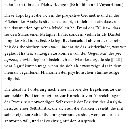
nehm­bar ist: in den Trieb­wir­kun­gen (Exhi­bi­ti­on und Voyeurismus).
Die­se Topo­lo­gie, die sich in die pro­jek­ti­ve Geo­me­trie und in die
Flä­chen der Ana­ly­sis situs ein­schreibt, ist nicht so auf­zu­fas­sen –
wie das mit den opti­schen Model­len bei Freud der Fall ist –, dass
sie den Sta­tus einer Meta­pher hät­te, son­dern viel­mehr als Dar­stel­
lung der Struk­tur selbst. Sie legt Rechen­schaft ab von der Unrein­
heit des sko­pi­schen
per­cep­tum
, indem sie das wie­der­fin­det, was wir
geglaubt hat­ten, auf­zei­gen zu kön­nen von der Gegen­wart des
per­
ci­pi­ens
, unwi­der­leg­bar hin­sicht­lich der Mar­kie­rung, die sie
|[220]
vom Signi­fi­kan­ten trägt, wenn sie sich als etwas zeigt, das in dem
nie­mals begrif­fe­nen Phä­no­men der psy­cho­ti­schen Stim­me aus­ge­
prägt ist.
Die abso­lu­te For­de­rung nach einer Theo­rie des Begeh­rens zu die­
sen bei­den Punk­ten bringt uns zur Kor­rek­tur von Abwei­chun­gen
der Pra­xis, zur not­wen­di­gen Selbst­kri­tik der Posi­ti­on des Ana­ly­ti­
kers, zu einer Selbst­kri­tik, die sich auf die Risi­ken bezieht, die mit
sei­ner eige­nen Sub­jek­ti­vie­rung ver­bun­den sind, wenn er ehr­lich
ant­wor­ten will, und sei es ein­zig auf den Anspruch.