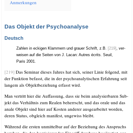
Anmer­kun­gen
Das Objekt der Psychoanalyse
Deutsch
Zah­len in ecki­gen Klam­mern und grau­er Schrift, z.B.
[219]
, ver­
wei­sen auf die Sei­ten von J. Lacan: Aut­res écrits. Seuil,
Paris 2001.
[219]
Das Semi­nar die­ses Jah­res hat sich, sei­ner Linie fol­gend, mit
der Funk­ti­on befasst, die in der psy­cho­ana­ly­ti­schen Erfah­rung seit
lan­gem als Objekt­be­zie­hung erfasst wird.
Man ver­tritt hier die Auf­fas­sung, dass sie beim ana­ly­sier­ba­ren Sub­
jekt das Ver­hält­nis zum Rea­len beherrscht, und das ora­le und das
ana­le Objekt sind hier auf Kos­ten ande­rer aus­ge­ar­bei­tet wor­den,
deren Sta­tus, obgleich mani­fest, unge­wiss bleibt.
Wäh­rend die ers­ten unmit­tel­bar auf der Bezie­hung des Anspruchs
beru­hen, die den kor­ri­gie­ren­den Ein­griff durch­aus begüns­tigt, ver­