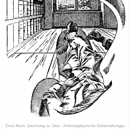
Ernst Mach: Zeich­nung zu: Ders.: Anti­me­ta­phy­si­sche Vorbemerkungen.