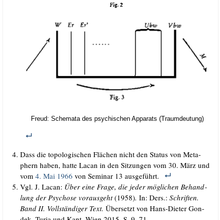
Freud: Sche­ma­ta des psy­chi­schen Appa­rats (Traum­deu­tung)
Dass die topo­lo­gi­schen Flä­chen nicht den Sta­tus von Meta­
phern haben, hat­te Lacan in den Sit­zun­gen vom 30. März und
vom
4. Mai 1966
von Semi­nar 13 ausgeführt.
Vgl. J. Lacan:
Über eine Fra­ge, die jeder mög­li­chen Behand­
lung der Psy­cho­se vor­aus­geht
(1958)
.
In: Ders.:
Schrif­ten.
Band II. Voll­stän­di­ger Text.
Über­setzt von Hans-Die­ter Gon­
dek. Turia und Kant, Wien 2015, S. 9–71.