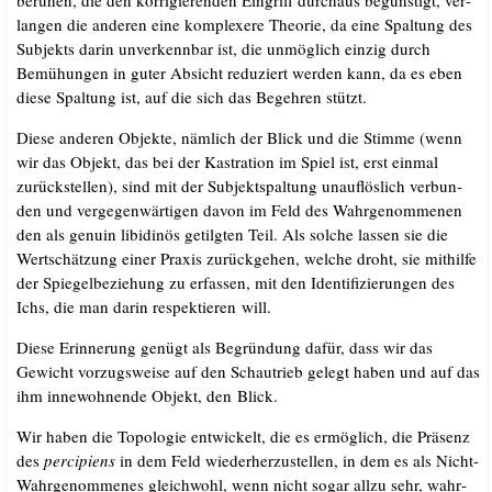
lan­gen die ande­ren eine kom­ple­xe­re Theo­rie, da eine Spal­tung des
Sub­jekts dar­in unver­kenn­bar ist, die unmög­lich ein­zig durch
Bemü­hun­gen in guter Absicht redu­ziert wer­den kann, da es eben
die­se Spal­tung ist, auf die sich das Begeh­ren stützt.
Die­se ande­ren Objek­te, näm­lich der Blick und die Stim­me (wenn
wir das Objekt, das bei der Kas­tra­ti­on im Spiel ist, erst ein­mal
zurück­stel­len), sind mit der Sub­jekt­spal­tung unauf­lös­lich ver­bun­
den und ver­ge­gen­wär­ti­gen davon im Feld des Wahr­ge­nom­me­nen
den als genu­in libi­di­nös getilg­ten Teil. Als sol­che las­sen sie die
Wert­schät­zung einer Pra­xis zurück­ge­hen, wel­che droht, sie mit­hil­fe
der Spie­gel­be­zie­hung zu erfas­sen, mit den Iden­ti­fi­zie­run­gen des
Ichs, die man dar­in respek­tie­ren will.
Die­se Erin­ne­rung genügt als Begrün­dung dafür, dass wir das
Gewicht vor­zugs­wei­se auf den Schau­trieb gelegt haben und auf das
ihm inne­woh­nen­de Objekt, den Blick.
Wir haben die Topo­lo­gie ent­wi­ckelt, die es ermög­lich, die Prä­senz
des
per­ci­pi­ens
in dem Feld wie­der­her­zu­stel­len, in dem es als Nicht-
Wahr­ge­nom­me­nes gleich­wohl, wenn nicht sogar all­zu sehr, wahr­