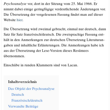
Psy­cho­ana­ly­se
vor, dort in der Sit­zung vom 25. Mai 1966. Er
nimmt dabei eini­ge gering­fü­gi­ge ver­deut­li­chen­de Ände­run­gen vor.
Die Über­set­zung der vor­ge­le­se­nen Fas­sung fin­det man auf die­ser
Web­site
hier
.
Die Über­set­zung wird zwei­mal gebracht, ein­mal nur deutsch, dann
Satz für Satz französisch/​deutsch. Die zwei­spra­chi­ge Fas­sung ent­
hält in den Anmer­kun­gen zur deut­schen Über­set­zung Lite­ra­tur­an­
ga­ben und inhalt­li­che Erläu­te­run­gen. Die Anmer­kun­gen habe ich
aus der Über­set­zung der Lese-Ver­si­on die­ses Resü­mees
übernommen.
Ein­schü­be in run­den Klam­mern sind von Lacan.
Inhalts­ver­zeich­nis
Das Objekt der Psychoanalyse
Deutsch
Französisch/​deutsch
Ver­wand­te Beiträge