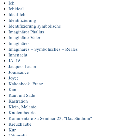
Ich
Ichideal
Ideal-Ich
Identifizierung
Identifizierung symbolische
Imaginärer Phallus
Imaginärer Vater
Imaginäres
Imaginäres – Symbolisches – Reales
Innenacht
JA, JȺ
Jacques Lacan
Jouissance
Joyce
Kaltenbeck, Franz
Kant
Kant mit Sade
Kastration
Klein, Melanie
Knotentheorie
Kommentare zu Seminar 23, "Das Sinthom"
Kreuzhaube
Kur
L'étourdit