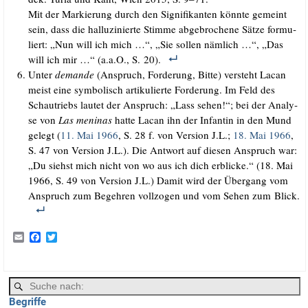
Mit der Mar­kie­rung durch den Signi­fi­kan­ten könn­te gemeint
sein, dass die hal­lu­zi­nier­te Stim­me abge­bro­che­ne Sät­ze for­mu­
liert: „Nun will ich mich …“, „Sie sol­len näm­lich …“, „Das
will ich mir …“ (a.a.O., S. 20).
Unter
deman­de
(Anspruch, For­de­rung, Bit­te) ver­steht Lacan
meist eine sym­bo­lisch arti­ku­lier­te For­de­rung. Im Feld des
Schau­­triebs lau­tet der Anspruch: „Lass sehen!“; bei der Ana­ly­
se von
Las meni­nas
hat­te Lacan ihn der Infan­tin in den Mund
gelegt (
11. Mai 1966
, S. 28 f. von Ver­si­on J.L.;
18. Mai 1966
,
S. 47 von Ver­si­on J.L.). Die Ant­wort auf die­sen Anspruch war:
„Du siehst mich nicht von wo aus ich dich erbli­cke.“ (18. Mai
1966, S. 49 von Ver­si­on J.L.) Damit wird der Über­gang vom
Anspruch zum Begeh­ren voll­zo­gen und vom Sehen zum Blick.
E
F
T
m
a
w
a
c
i
i
e
t
l
b
t
o
e
Begriffe
o
r