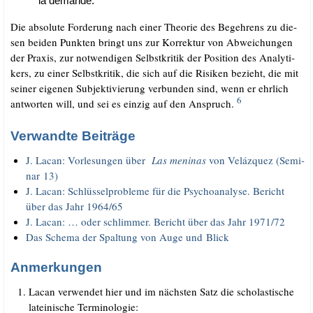
la demande.
Die abso­lu­te For­de­rung nach einer Theo­rie des Begeh­rens zu die­
sen bei­den Punk­ten bringt uns zur Kor­rek­tur von Abwei­chun­gen
der Pra­xis, zur not­wen­di­gen Selbst­kri­tik der Posi­ti­on des Ana­ly­ti­
kers, zu einer Selbst­kri­tik, die sich auf die Risi­ken bezieht, die mit
sei­ner eige­nen Sub­jek­ti­vie­rung ver­bun­den sind, wenn er ehr­lich
6
ant­wor­ten will, und sei es ein­zig auf den Anspruch.
Verwandte Beiträge
J. Lacan: Vor­le­sun­gen über
Las meni­nas
von Veláz­quez (Semi­
nar 13)
J. Lacan: Schlüs­sel­pro­ble­me für die Psy­cho­ana­ly­se. Bericht
über das Jahr 1964/​65
J. Lacan: … oder schlim­mer. Bericht über das Jahr 1971/​72
Das Sche­ma der Spal­tung von Auge und Blick
Anmerkungen
Lacan ver­wen­det hier und im nächs­ten Satz die scho­las­ti­sche
latei­ni­sche Terminologie: