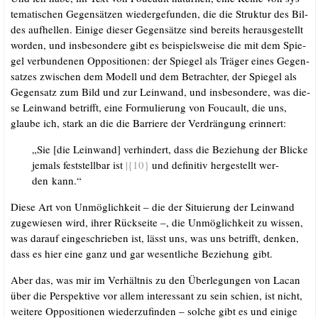
te­ma­ti­schen Gegen­sät­zen wie­der­ge­fun­den, die die Struk­tur des Bil­
des auf­hel­len. Eini­ge die­ser Gegen­sät­ze sind bereits her­aus­ge­stellt
wor­den, und ins­be­son­de­re gibt es bei­spiels­wei­se die mit dem Spie­
gel ver­bun­de­nen Oppo­si­tio­nen: der Spie­gel als Trä­ger eines Gegen­
sat­zes zwi­schen dem Modell und dem Betrach­ter, der Spie­gel als
Gegen­satz zum Bild und zur Lein­wand, und ins­be­son­de­re, was die­
se Lein­wand betrifft, eine For­mu­lie­rung von Fou­cault, die uns,
glau­be ich, stark an die die Bar­rie­re der Ver­drän­gung erinnert:
„Sie [die Lein­wand] ver­hin­dert, dass die Bezie­hung der Bli­cke
jemals fest­stell­bar ist
|{10}
und defi­ni­tiv her­ge­stellt wer­
den kann.“
Die­se Art von Unmög­lich­keit – die der Situ­ie­rung der Lein­wand
zuge­wie­sen wird, ihrer Rück­sei­te –, die Unmög­lich­keit zu wis­sen,
was dar­auf ein­ge­schrie­ben ist, lässt uns, was uns betrifft, den­ken,
dass es hier eine ganz und gar wesent­li­che Bezie­hung gibt.
Aber das, was mir im Ver­hält­nis zu den Über­le­gun­gen von Lacan
über die Per­spek­ti­ve vor allem inter­es­sant zu sein schien, ist nicht,
wei­te­re Oppo­si­tio­nen wie­der­zu­fin­den – sol­che gibt es und eini­ge