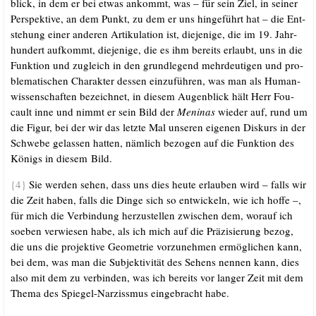
blick, in dem er bei etwas ankommt, was – für sein Ziel, in sei­ner
Per­spek­ti­ve, an dem Punkt, zu dem er uns hin­ge­führt hat – die Ent­
ste­hung einer ande­ren Arti­ku­la­ti­on ist, die­je­ni­ge, die im 19. Jahr­
hun­dert auf­kommt, die­je­ni­ge, die es ihm bereits erlaubt, uns in die
Funk­ti­on und zugleich in den grund­le­gend mehr­deu­ti­gen und pro­
ble­ma­ti­schen Cha­rak­ter des­sen ein­zu­füh­ren, was man als Human­
wis­sen­schaf­ten bezeich­net, in die­sem Augen­blick hält Herr Fou­
cault inne und nimmt er sein Bild der
Meni­nas
wie­der auf, rund um
die Figur, bei der wir das letz­te Mal unse­ren eige­nen Dis­kurs in der
Schwe­be gelas­sen hat­ten, näm­lich bezo­gen auf die Funk­ti­on des
Königs in die­sem Bild.
{4}
Sie wer­den sehen, dass uns dies heu­te erlau­ben wird – falls wir
die Zeit haben, falls die Din­ge sich so ent­wi­ckeln, wie ich hof­fe –,
für mich die Ver­bin­dung her­zu­stel­len zwi­schen dem, wor­auf ich
soeben ver­wie­sen habe, als ich mich auf die Prä­zi­sie­rung bezog,
die uns die pro­jek­ti­ve Geo­me­trie vor­zu­neh­men ermög­li­chen kann,
bei dem, was man die Sub­jek­ti­vi­tät des Sehens nen­nen kann, dies
also mit dem zu ver­bin­den, was ich bereits vor lan­ger Zeit mit dem
The­ma des Spie­gel-Nar­ziss­mus ein­ge­bracht habe.