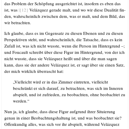
das Pro­blem der Schöp­fung aus­ge­rich­tet ist, inso­fern es eben das
ist, was
|{12}
Veláz­quez gera­de malt, und wo wir die­se Dua­li­tät fin­
den, wahr­schein­lich zwi­schen dem, was er malt, und dem Bild, das
wir betrachten.
Ich glau­be, dass es im Gegen­satz zu die­sen Ebe­nen und zu die­sen
Per­spek­ti­ven steht, und wahr­schein­lich, die Tat­sa­che, dass es kein
Zufall ist, was ich nicht wuss­te, wenn die Per­son im Hin­ter­grund –;
und Fou­cault schreibt über die­se Figur im Hin­ter­grund, von der ich
nicht wuss­te, dass sie Veláz­quez heißt und über die man sagen
kann, dass sie der ande­re Veláz­quez ist, er sagt über sie einen Satz,
der mich wirk­lich über­rascht hat:
„Viel­leicht wird er in das Zim­mer ein­tre­ten, viel­leicht
beschränkt er sich dar­auf, zu betrach­ten, was sich im Inne­ren
abspielt, und ist zufrie­den, zu beob­ach­ten, ohne beob­ach­tet zu
werden.“
Nun ja, ich glau­be, dass die­se Figur auf­grund ihrer Situ­ie­rung
genau in einer Beob­ach­tungs­hal­tung ist, und was beob­ach­tet sie?
Offen­kun­dig alles, was sich vor ihr abspielt, wäh­rend Veláz­quez