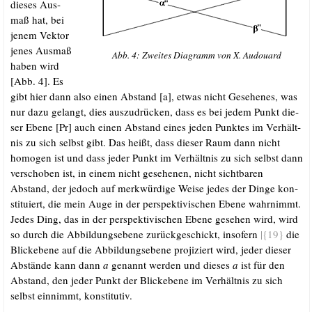
die­ses Aus­
maß hat, bei
jenem Vek­tor
jenes Aus­maß
Abb. 4: Zwei­tes Dia­gramm von X. Audouard
haben wird
[Abb. 4]. Es
gibt hier dann also einen Abstand [a], etwas nicht Gese­he­nes, was
nur dazu gelangt, dies aus­zu­drü­cken, dass es bei jedem Punkt die­
ser Ebe­ne [Pr] auch einen Abstand eines jeden Punk­tes im Ver­hält­
nis zu sich selbst gibt. Das heißt, dass die­ser Raum dann nicht
homo­gen ist und dass jeder Punkt im Ver­hält­nis zu sich selbst dann
ver­scho­ben ist, in einem nicht gese­he­nen, nicht sicht­ba­ren
Abstand, der jedoch auf merk­wür­di­ge Wei­se jedes der Din­ge kon­
sti­tu­iert, die mein Auge in der per­spek­ti­vi­schen Ebe­ne wahr­nimmt.
Jedes Ding, das in der per­spek­ti­vi­schen Ebe­ne gese­hen wird, wird
so durch die Abbil­dungs­ebe­ne zurück­ge­schickt, inso­fern
|{19}
die
Bli­ckebe­ne auf die Abbil­dungs­ebe­ne pro­ji­ziert wird, jeder die­ser
Abstän­de kann dann
a
genannt wer­den und die­ses
a
ist für den
Abstand, den jeder Punkt der Bli­ckebe­ne im Ver­hält­nis zu sich
selbst ein­nimmt, konstitutiv.