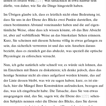
denen es erfasst wird.
|{21}
Was tat­säch­lich in etwa halt­bar sein
dürf­te, von daher, wie Sie die Din­ge hin­ge­stellt haben.
Im Übri­gen glau­be ich, dass es letzt­lich nicht ohne Bedeu­tung ist,
dass Sie uns in der Ebe­ne des Blicks zwei Punk­te dar­stel­len, die
einen bestimm­ten Abstand von­ein­an­der haben und die auf eigen­
tüm­li­che Wei­se, ohne dass ich wis­sen könn­te, ob das Ihre Absicht
ist, aber auf ver­blüf­fen­de Wei­se an das bin­oku­la­re Sehen erin­nern.
Kurz, Sie schei­nen mit die­sem Sche­ma völ­lig in etwas gefan­gen zu
sein, das sicher­lich ver­wor­ren ist und das sein Anse­hen dar­aus
bezieht, dass es ziem­lich gut das abdeckt, was spe­zi­ell die opti­sche
Phy­sio­lo­gie zu erfor­schen versucht.
Nun, ich gehe natür­lich sehr schnell vor, es wür­de sich loh­nen, das
im Ein­zel­nen mit Ihnen zu dis­ku­tie­ren; ich den­ke jedoch, dass das
heu­ti­ge Semi­nar nicht als eines auf­ge­fasst wer­den könn­te, das auf
der Linie des­sen bleibt, was wir zu sagen haben; kurz, es ist ein­
fach, hier die Män­gel Ihrer Kon­struk­ti­on auf­zu­de­cken, bezo­gen auf
das, was ich ein­ge­bracht habe. Die Tat­sa­che, dass Sie von etwas
aus­ge­gan­gen sind, das Sie, sagen wir, die Ebe­ne des
|{22}
sehen­
den Sub­jekts nen­nen oder die Ebe­ne des Blicks, dass Sie davon