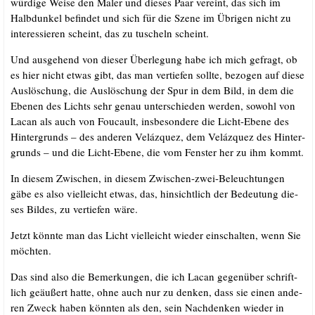
wür­di­ge Wei­se den Maler und die­ses Paar ver­eint, das sich im
Halb­dun­kel befin­det und sich für die Sze­ne im Übri­gen nicht zu
inter­es­sie­ren scheint, das zu tuscheln scheint.
Und aus­ge­hend von die­ser Über­le­gung habe ich mich gefragt, ob
es hier nicht etwas gibt, das man ver­tie­fen soll­te, bezo­gen auf die­se
Aus­lö­schung, die Aus­lö­schung der Spur in dem Bild, in dem die
Ebe­nen des Lichts sehr genau unter­schie­den wer­den, sowohl von
Lacan als auch von Fou­cault, ins­be­son­de­re die Licht-Ebe­ne des
Hin­ter­grunds – des ande­ren Veláz­quez, dem Veláz­quez des Hin­ter­
grunds – und die Licht-Ebe­ne, die vom Fens­ter her zu ihm kommt.
In die­sem Zwi­schen, in die­sem Zwi­schen-zwei-Beleuch­tun­gen
gäbe es also viel­leicht etwas, das, hin­sicht­lich der Bedeu­tung die­
ses Bil­des, zu ver­tie­fen wäre.
Jetzt könn­te man das Licht viel­leicht wie­der ein­schal­ten, wenn Sie
möchten.
Das sind also die Bemer­kun­gen, die ich Lacan gegen­über schrift­
lich geäu­ßert hat­te, ohne auch nur zu den­ken, dass sie einen ande­
ren Zweck haben könn­ten als den, sein Nach­den­ken wie­der in