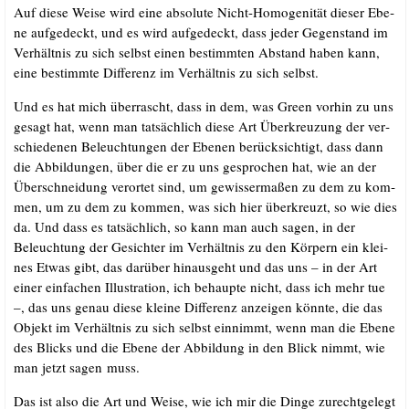
Auf die­se Wei­se wird eine abso­lu­te Nicht-Homo­ge­ni­tät die­ser Ebe­
ne auf­ge­deckt, und es wird auf­ge­deckt, dass jeder Gegen­stand im
Ver­hält­nis zu sich selbst einen bestimm­ten Abstand haben kann,
eine bestimm­te Dif­fe­renz im Ver­hält­nis zu sich selbst.
Und es hat mich über­rascht, dass in dem, was Green vor­hin zu uns
gesagt hat, wenn man tat­säch­lich die­se Art Über­kreu­zung der ver­
schie­de­nen Beleuch­tun­gen der Ebe­nen berück­sich­tigt, dass dann
die Abbil­dun­gen, über die er zu uns gespro­chen hat, wie an der
Über­schnei­dung ver­or­tet sind, um gewis­ser­ma­ßen zu dem zu kom­
men, um zu dem zu kom­men, was sich hier über­kreuzt, so wie dies
da. Und dass es tat­säch­lich, so kann man auch sagen, in der
Beleuch­tung der Gesich­ter im Ver­hält­nis zu den Kör­pern ein klei­
nes Etwas gibt, das dar­über hin­aus­geht und das uns – in der Art
einer ein­fa­chen Illus­tra­ti­on, ich behaup­te nicht, dass ich mehr tue
–, das uns genau die­se klei­ne Dif­fe­renz anzei­gen könn­te, die das
Objekt im Ver­hält­nis zu sich selbst ein­nimmt, wenn man die Ebe­ne
des Blicks und die Ebe­ne der Abbil­dung in den Blick nimmt, wie
man jetzt sagen muss.
Das ist also die Art und Wei­se, wie ich mir die Din­ge zurecht­ge­legt