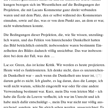
kun­gen bezo­gen sich im Wesent­li­chen auf die Bedin­gun­gen der
Pro­jek­ti­on, die mit Lacans Kom­men­tar ganz direkt ver­bun­den
waren und mit dem Platz, den er selbst wäh­rend des Kom­men­tars
ein­nahm, sowie auf das, was er von dem Punkt aus, an dem er war,
nicht wahr­neh­men konnte.
Die Bedin­gun­gen die­ser Pro­jek­ti­on, die, wie Sie wis­sen, unzu­läng­
lich waren, und das Feh­len von hin­rei­chen­der Dun­kel­heit hat­ten
das Bild beträcht­lich ent­stellt; ins­be­son­de­re waren bestimm­te Ein­
zel­hei­ten des Bil­des dadurch völ­lig unsicht­bar. Das war ins­be­son­
de­re bei dem der Fall, was den …
Lacan:
Green, das ist kei­ne Kri­tik. Wir wer­den es heu­te pro­ji­zie­ren.
Heu­te wird es funk­tio­nie­ren. Ich den­ke nicht, dass es unzu­rei­chen­
de Dun­kel­heit war – auch wenn die Dun­kel­heit uns teu­er ist,
|{7}
dar­um geht es nicht. Ich glau­be, es lag dar­an, dass die Lam­pe, ich
weiß nicht war­um, schlecht ein­ge­stellt war oder für eine ande­re
Ver­wen­dung bestimmt war. Kurz, mein Dia vom letz­ten Mal – ich
habe die Éco­le du Lou­vre ver­flucht, ich war im Unrecht und ich
habe mich dafür ent­schul­digt –, mein Dia war nicht nur völ­lig aus­
rei­chend, son­dern, wie Sie gleich sehen wer­den, aus­ge­zeich­net. Es