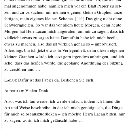
mal ange­nom­men habe, näm­lich mich vor ein Blatt Papier zu set­
zen und zu ver­su­chen, mir mei­nen eige­nen klei­nen Gra­phen anzu­
fer­ti­gen, mein eige­nes klei­nes Sche­ma.
|{16}
Das ging nicht ohne
Schwie­rig­kei­ten. So war das vor allem heu­te Mor­gen, denn heu­te
Mor­gen hat Herr Lacan mich ange­ru­fen, um mir zu sagen, dass ich
viel­leicht etwas zu sagen hät­te. Dar­auf­hin habe ich mich beeilt,
etwas zu machen, also das ist wirk­lich genau so – impro­vi­siert.
Aller­dings bin ich jetzt etwas in Ver­le­gen­heit, denn die­sen eige­nen
klei­nen Gra­phen wür­de ich jetzt gern irgend­wo anbrin­gen, und ich
sehe, dass das hei­ßen wür­de, die geplan­te Anord­nung der Sit­zung
zu zer­stö­ren und …
Lacan:
Dafür ist das Papier da. Bedie­nen Sie sich.
Audouard:
Vie­len Dank.
Also, was ich tun wer­de, ich wer­de ein­fach, indem ich Ihnen die
Art und Wei­se beschrei­be, in der ich mich genö­tigt sah, die Din­ge
für mich selbst aus­zu­drü­cken – ich möch­te Herrn Lacan bit­ten, mir
zu sagen, wor­in ich mich getäuscht habe …