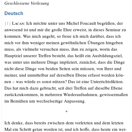
Geschlos­se­ne Vorlesung
Deutsch
{1}
Lacan:
Ich möch­te unter uns Michel Fou­cault begrü­ßen, der
anwe­send ist und mir die gro­ße Ehre erweist, in die­ses Semi­nar zu
kom­men. Was mich angeht, so freue ich mich dar­über, dass ich
mich vor ihm weni­ger mei­nen gewöhn­li­chen Übun­gen hin­ge­ben
muss, als viel­mehr ver­su­chen muss, ihm zu zei­gen, wor­in das
Haupt­ziel unse­rer Tref­fen besteht, das heißt ein Aus­bil­dungs­ziel,
was unter uns meh­re­re Din­ge impli­ziert, zunächst, dass die Din­ge
nicht die­se Din­ge von bei­den Sei­ten sein müs­sen, von Ihrer und
mei­ner, und unmit­tel­bar auf der­sel­ben Ebe­ne erfasst wer­den kön­
nen – was wür­de es sonst nüt­zen? Das ist eine Unter­richts­fik­ti­on.
Das hat mich dazu gebracht, seit drei Tref­fen auf die­sel­be Ebe­ne
zurück­zu­kom­men, in meh­re­ren Wie­der­auf­nah­men, gewis­ser­ma­ßen
im Bemü­hen um wech­sel­sei­ti­ge Anpassung.
*
Ich den­ke, dass bereits zwi­schen dem vor­letz­ten und dem letz­ten
Mal ein Schritt getan wor­den ist, und ich hof­fe, dass heu­te ein wei­