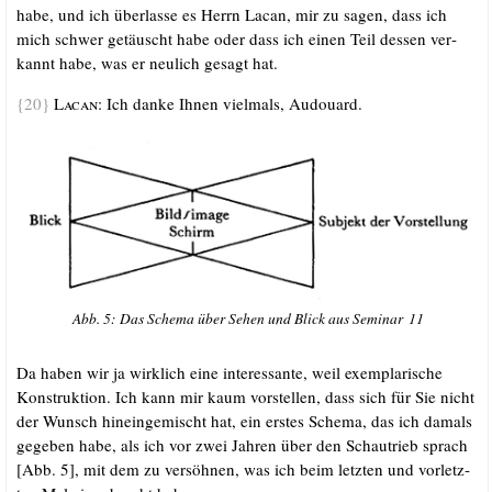
habe, und ich über­las­se es Herrn Lacan, mir zu sagen, dass ich
mich schwer getäuscht habe oder dass ich einen Teil des­sen ver­
kannt habe, was er neu­lich gesagt hat.
{20}
Lacan:
Ich dan­ke Ihnen viel­mals, Audouard.
Abb. 5: Das Sche­ma über Sehen und Blick aus Semi­nar 11
Da haben wir ja wirk­lich eine inter­es­san­te, weil exem­pla­ri­sche
Kon­struk­ti­on. Ich kann mir kaum vor­stel­len, dass sich für Sie nicht
der Wunsch hin­ein­ge­mischt hat, ein ers­tes Sche­ma, das ich damals
gege­ben habe, als ich vor zwei Jah­ren über den Schau­trieb sprach
[Abb. 5], mit dem zu ver­söh­nen, was ich beim letz­ten und vor­letz­