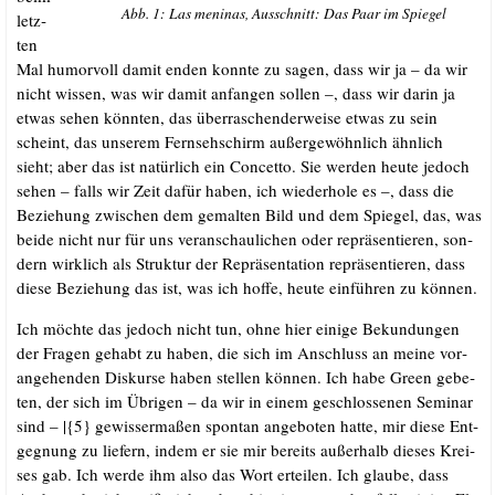
Abb. 1: Las meni­nas, Aus­schnitt: Das Paar im Spiegel
letz­
ten
Mal humor­voll damit enden konn­te zu sagen, dass wir ja – da wir
nicht wis­sen, was wir damit anfan­gen sol­len –, dass wir dar­in ja
etwas sehen könn­ten, das über­ra­schen­der­wei­se etwas zu sein
scheint, das unse­rem Fern­seh­schirm außer­ge­wöhn­lich ähn­lich
sieht; aber das ist natür­lich ein Con­cet­to. Sie wer­den heu­te jedoch
sehen – falls wir Zeit dafür haben, ich wie­der­ho­le es –, dass die
Bezie­hung zwi­schen dem gemal­ten Bild und dem Spie­gel, das, was
bei­de nicht nur für uns ver­an­schau­li­chen oder reprä­sen­tie­ren, son­
dern wirk­lich als Struk­tur der Reprä­sen­ta­ti­on reprä­sen­tie­ren, dass
die­se Bezie­hung das ist, was ich hof­fe, heu­te ein­füh­ren zu können.
Ich möch­te das jedoch nicht tun, ohne hier eini­ge Bekun­dun­gen
der Fra­gen gehabt zu haben, die sich im Anschluss an mei­ne vor­
an­ge­hen­den Dis­kur­se haben stel­len kön­nen. Ich habe Green gebe­
ten, der sich im Übri­gen – da wir in einem geschlos­se­nen Semi­nar
sind – |{5} gewis­ser­ma­ßen spon­tan ange­bo­ten hat­te, mir die­se Ent­
geg­nung zu lie­fern, indem er sie mir bereits außer­halb die­ses Krei­
ses gab. Ich wer­de ihm also das Wort ertei­len. Ich glau­be, dass