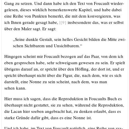
Gang zu set­zen. Und dann habe ich den Text von Fou­cault wie­der­
ge­le­sen, die­ses wirk­lich bemer­kens­wer­te Kapi­tel, und habe dabei
eine Rei­he von Punk­ten bemerkt, die mit dem kon­ver­gie­ren, was
ich Ihnen gera­de gesagt habe,
|{9}
ins­be­son­de­re das, was er selbst
über den Maler sagt. Er sagt:
„Sei­ne dunk­le Gestalt, sein hel­les Gesicht bil­den die Mit­te zwi­
schen Sicht­ba­rem und Unsichtbarem.“
Hin­ge­gen scheint mir Fou­cault bezo­gen auf das Paar, von dem ich
eben gespro­chen habe, sehr schweig­sam gewe­sen zu sein. Er spielt
übri­gens dar­auf an, er spricht über den Höf­ling, der dort ist, und er
spricht über­haupt nicht über die Figur, die, nach dem, wie es sich
dar­stellt, eine Non­ne zu sein scheint, nach dem, was man
sehen kann.
Hier muss ich sagen, dass die Repro­duk­ti­on in Fou­caults Buch es
über­haupt nicht gestat­tet, sie zu sehen, wäh­rend die Repro­duk­ti­on,
die Lacan hier soeben ange­bracht hat, zu den­ken erlaubt, dass es
star­ke Grün­de dafür gibt, dass es eine Non­ne ist.
Und ich habe, im Text von Fou­cault natür­lich, eine Rei­he von sys­