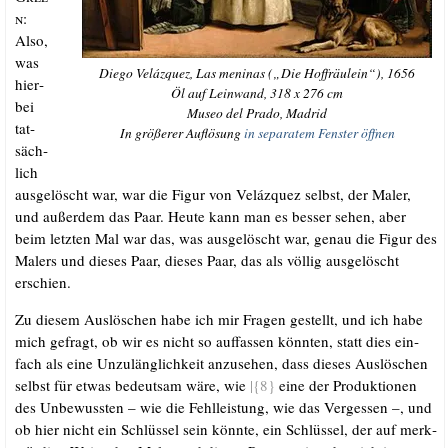
n:
Also,
was
Die­go Veláz­quez,
Las meni­nas
(„Die Hof­fräu­lein“), 1656
hier­
Öl auf Lein­wand, 318 x 276 cm
bei
Museo del Pra­do, Madrid
tat­
In grö­ße­rer Auf­lö­sung
in sepa­ra­tem Fens­ter öffnen
säch­
lich
aus­ge­löscht war, war die Figur von Veláz­quez selbst, der Maler,
und außer­dem das Paar. Heu­te kann man es bes­ser sehen, aber
beim letz­ten Mal war das, was aus­ge­löscht war, genau die Figur des
Malers und die­ses Paar, die­ses Paar, das als völ­lig aus­ge­löscht
erschien.
Zu die­sem Aus­lö­schen habe ich mir Fra­gen gestellt, und ich habe
mich gefragt, ob wir es nicht so auf­fas­sen könn­ten, statt dies ein­
fach als eine Unzu­läng­lich­keit anzu­se­hen, dass die­ses Aus­lö­schen
selbst für etwas bedeut­sam wäre, wie
|{8}
eine der Pro­duk­tio­nen
des Unbe­wuss­ten – wie die Fehl­leis­tung, wie das Ver­ges­sen –, und
ob hier nicht ein Schlüs­sel sein könn­te, ein Schlüs­sel, der auf merk­