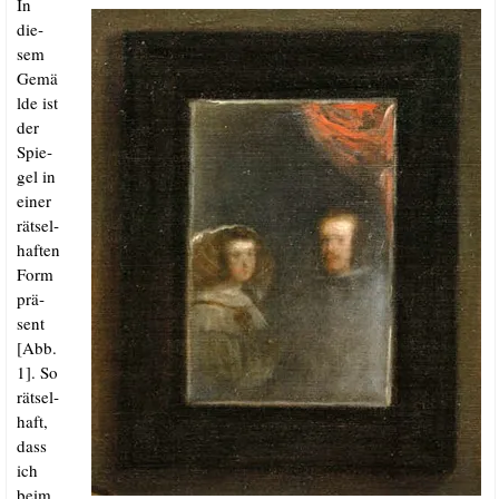
In
die­
sem
Gemä
l­de ist
der
Spie­
gel in
einer
rät­sel­
haf­ten
Form
prä­
sent
[Abb.
1]. So
rät­sel­
haft,
dass
ich
beim