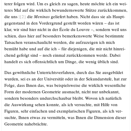
te­rer fol­gen wird. Um es gleich zu sagen, heu­te möch­te ich ein wei­
te­res Mal auf die wirk­lich bewun­derns­wer­te Stüt­ze zurück­kom­men,
die uns
|{2}
die
Meni­nas
gelie­fert haben. Nicht dass sie als Haupt­
ge­gen­stand in den Vor­der­grund gestellt wor­den wären – das ist
klar, wir sind hier nicht in der Éco­le du Lou­vre –, son­dern weil uns
schien, dass hier auf beson­ders bemer­kens­wer­te Wei­se bestimm­te
Tat­sa­chen ver­an­schau­licht wer­den, die auf­zu­zei­gen ich mich
bemüht habe und auf die ich – für die­je­ni­gen, die mir nicht hin­rei­
chend gefolgt sind – noch ein­mal zurück­kom­men wer­de. Dabei
han­delt es sich offen­sicht­lich um Din­ge, die wenig üblich sind.
Das gewöhn­li­che Unter­richts­ver­fah­ren, durch das Sie aus­ge­bil­det
wur­den, sei es an der Uni­ver­si­tät oder in der Sekun­dar­stu­fe, hat zur
Fol­ge, dass Ihnen das, was bei­spiels­wei­se die wirk­lich wesent­li­che
Form der moder­nen Geo­me­trie aus­macht, nicht nur unbe­kannt,
son­dern beson­ders undurch­schau­bar bleibt. Wovon ich natür­lich
die Aus­wir­kung sehen konn­te, als ich ver­such­te, mit Hil­fe von
Figu­ren, sehr ein­fa­chen und exem­pla­ri­schen Figu­ren, als ich ver­
such­te, Ihnen etwas zu ver­mit­teln, was Ihnen die Dimen­si­on die­ser
Geo­me­trie nahebrächte.