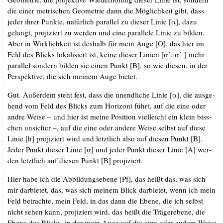
die einer metri­schen Geo­me­trie dann die Mög­lich­keit gibt, dass
jeder ihrer Punk­te, natür­lich par­al­lel zu die­ser Linie [α], dazu
gelangt, pro­ji­ziert zu wer­den und eine par­al­le­le Linie zu bil­den.
Aber in Wirk­lich­keit ist des­halb für mein Auge [O], das hier im
Feld des Blicks loka­li­siert ist, kei­ne die­ser Lini­en [αˈ, αˈˈ] mehr
par­al­lel son­dern bil­den sie einen Punkt [B], so wie die­sen, in der
Per­spek­ti­ve, die sich mei­nem Auge bietet.
Gut. Außer­dem steht fest, dass die unend­li­che Linie [α], die aus­ge­
hend vom Feld des Blicks zum Hori­zont führt, auf die eine oder
and­re Wei­se – und hier ist mei­ne Posi­ti­on viel­leicht ein klein biss­
chen unsi­cher –, auf die eine oder ande­re Wei­se selbst auf die­se
Linie [h] pro­ji­ziert wird und letzt­lich also auf die­sen Punkt [B].
Jeder Punkt die­ser Linie [α] und jeder Punkt die­ser Linie [A] wer­
den letzt­lich auf die­sen Punkt [B] projiziert.
Hier habe ich die Abbil­dungs­ebe­ne [Pf], das heißt das, was sich
mir dar­bie­tet, das, was sich mei­nem Blick dar­bie­tet, wenn ich mein
Feld betrach­te, mein Feld, in das dann die Ebe­ne, die ich selbst
nicht sehen kann, pro­ji­ziert wird, das heißt die Trä­ge­r­ebe­ne, die
Ebe­ne des Blicks, in der mein Auge auf die eine oder ande­re Wei­se