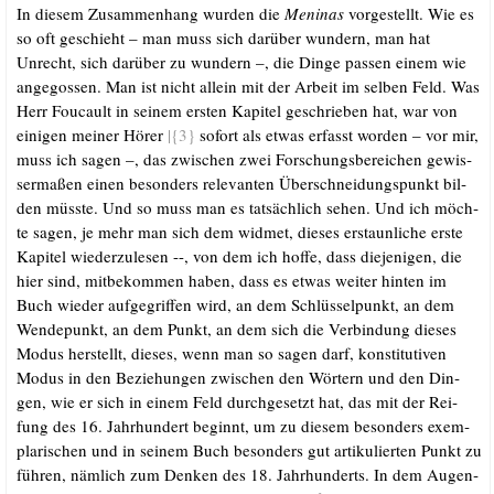
In die­sem Zusam­men­hang wur­den die
Meni­nas
vor­ge­stellt. Wie es
so oft geschieht – man muss sich dar­über wun­dern, man hat
Unrecht, sich dar­über zu wun­dern –, die Din­ge pas­sen einem wie
ange­gos­sen. Man ist nicht allein mit der Arbeit im sel­ben Feld. Was
Herr Fou­cault in sei­nem ers­ten Kapi­tel geschrie­ben hat, war von
eini­gen mei­ner Hörer
|{3}
sofort als etwas erfasst wor­den – vor mir,
muss ich sagen –, das zwi­schen zwei For­schungs­be­rei­chen gewis­
ser­ma­ßen einen beson­ders rele­van­ten Über­schnei­dungs­punkt bil­
den müss­te. Und so muss man es tat­säch­lich sehen. Und ich möch­
te sagen, je mehr man sich dem wid­met, die­ses erstaun­li­che ers­te
Kapi­tel wie­der­zu­le­sen --, von dem ich hof­fe, dass die­je­ni­gen, die
hier sind, mit­be­kom­men haben, dass es etwas wei­ter hin­ten im
Buch wie­der auf­ge­grif­fen wird, an dem Schlüs­sel­punkt, an dem
Wen­de­punkt, an dem Punkt, an dem sich die Ver­bin­dung die­ses
Modus her­stellt, die­ses, wenn man so sagen darf, kon­sti­tu­ti­ven
Modus in den Bezie­hun­gen zwi­schen den Wör­tern und den Din­
gen, wie er sich in einem Feld durch­ge­setzt hat, das mit der Rei­
fung des 16. Jahr­hun­dert beginnt, um zu die­sem beson­ders exem­
pla­ri­schen und in sei­nem Buch beson­ders gut arti­ku­lier­ten Punkt zu
füh­ren, näm­lich zum Den­ken des 18. Jahr­hun­derts. In dem Augen­