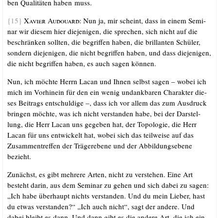
ben Qua­li­tä­ten haben muss.
{15}
Xavier Audouard:
Nun ja, mir scheint, dass in einem Semi­
nar wir die­sem hier die­je­ni­gen, die spre­chen, sich nicht auf die
beschrän­ken soll­ten, die begrif­fen haben, die bril­lan­ten Schü­ler,
son­dern die­je­ni­gen, die nicht begrif­fen haben, und dass die­je­ni­gen,
die nicht begrif­fen haben, es auch sagen können.
Nun, ich möch­te Herrn Lacan und Ihnen selbst sagen – wobei ich
mich im Vor­hin­ein für den ein wenig undank­ba­ren Cha­rak­ter die­
ses Bei­trags ent­schul­di­ge –, dass ich vor allem das zum Aus­druck
brin­gen möch­te, was ich nicht ver­stan­den habe, bei der Dar­stel­
lung, die Herr Lacan uns gege­ben hat, der Topo­lo­gie, die Herr
Lacan für uns ent­wi­ckelt hat, wobei sich das teil­wei­se auf das
Zusam­men­tref­fen der Trä­ge­r­ebe­ne und der Abbil­dungs­ebe­ne
bezieht.
Zunächst, es gibt meh­re­re Arten, nicht zu ver­ste­hen. Eine Art
besteht dar­in, aus dem Semi­nar zu gehen und sich dabei zu sagen:
„Ich habe über­haupt nichts ver­stan­den. Und du mein Lie­ber, hast
du etwas ver­stan­den?“ „Ich auch nicht“, sagt der ande­re. Und
dabei bleibt es dann. Und dann gibt es die ande­re Art, die ich ein­