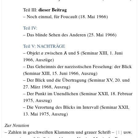
die­ser Beitrag
Teil III:
– Noch ein­mal, für Fou­cault (18. Mai 1966)
Teil IV:
– Das blin­de Sehen des Ande­ren (25. Mai 1966)
Teil V: NACHTRÄGE
– Objekt
a
zwi­schen Ⱥ und $ (Semi­nar XIII, 1. Juni
1966, Auszüge)
– Das Geheim­nis der nar­ziss­ti­schen Fes­se­lung: der Blick
(Semi­nar XIII, 15. Juni 1966, Auszug)
– Der Blick und die Über­tra­gung (Semi­nar XV, 20. und
27. März 1968, Auszug)
– Der Punkt im Unend­li­chen (Semi­nar XXII, 18. Febru­ar
1975, Auszug)
– Die Ver­or­tung des Blicks im Inter­vall (Semi­nar XXII,
13. Mai 1975, Auszug)
Zur Nota­ti­on
– Zah­len in geschweif­ten Klam­mern und grau­er Schrift –
{1}
usw.