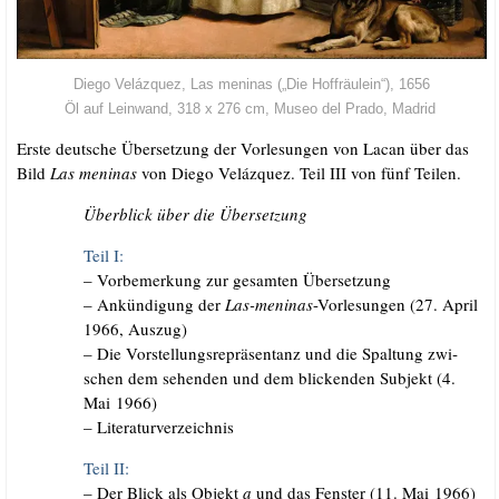
Die­go Veláz­quez, Las meni­nas („Die Hof­fräu­lein“), 1656
Öl auf Lein­wand, 318 x 276 cm, Museo del Pra­do, Madrid
Ers­te deut­sche Über­set­zung der Vor­le­sun­gen von Lacan über das
Bild
Las meni­nas
von Die­go Veláz­quez. Teil III von fünf Teilen.
Über­blick über die Übersetzung
Teil I:
– Vor­be­mer­kung zur gesam­ten Übersetzung
– Ankün­di­gung der
Las-meni­nas
-Vor­le­sun­gen (27. April
1966, Auszug)
– Die Vor­stel­lungs­re­prä­sen­tanz und die Spal­tung zwi­
schen dem sehen­den und dem bli­cken­den Sub­jekt (4.
Mai 1966)
– Literaturverzeichnis
Teil II:
– Der Blick als Objekt
a
und das Fens­ter (11. Mai 1966)