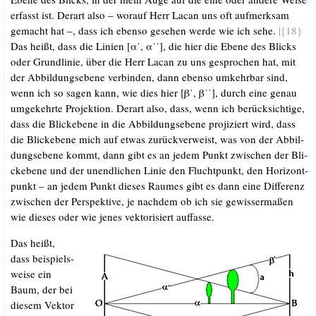
erfasst ist. Der­art also – wor­auf Herr Lacan uns oft auf­merk­sam
gemacht hat –, dass ich eben­so gese­hen wer­de wie ich sehe.
|{
18}
Das heißt, dass die Lini­en [αˈ, αˈˈ], die hier die Ebe­ne des Blicks
oder Grund­li­nie, über die Herr Lacan zu uns gespro­chen hat, mit
der Abbil­dungs­ebe­ne ver­bin­den, dann eben­so umkehr­bar sind,
wenn ich so sagen kann, wie dies hier [βˈ, βˈˈ], durch eine genau
umge­kehr­te Pro­jek­ti­on. Der­art also, dass, wenn ich berück­sich­ti­ge,
dass die Bli­ckebe­ne in die Abbil­dungs­ebe­ne pro­ji­ziert wird, dass
die Bli­ckebe­ne mich auf etwas zurück­ver­weist, was von der Abbil­
dungs­ebe­ne kommt, dann gibt es an jedem Punkt zwi­schen der Bli­
ckebe­ne und der unend­li­chen Linie den Flucht­punkt, den Hori­zont­
punkt – an jedem Punkt die­ses Rau­mes gibt es dann eine Dif­fe­renz
zwi­schen der Per­spek­ti­ve, je nach­dem ob ich sie gewis­ser­ma­ßen
wie die­ses oder wie jenes vek­to­ri­siert auffasse.
Das heißt,
dass bei­spiels­
wei­se ein
Baum, der bei
die­sem Vek­tor