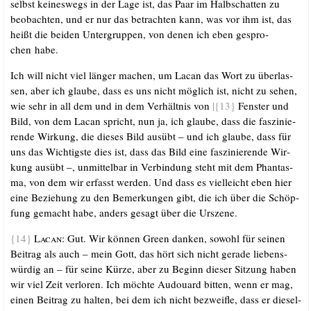
selbst kei­nes­wegs in der Lage ist, das Paar im Halb­schat­ten zu
beob­ach­ten, und er nur das betrach­ten kann, was vor ihm ist, das
heißt die bei­den Unter­grup­pen, von denen ich eben gespro­
chen habe.
Ich will nicht viel län­ger machen, um Lacan das Wort zu über­las­
sen, aber ich glau­be, dass es uns nicht mög­lich ist, nicht zu sehen,
wie sehr in all dem und in dem Ver­hält­nis von
|{13}
Fens­ter und
Bild, von dem Lacan spricht, nun ja, ich glau­be, dass die fas­zi­nie­
ren­de Wir­kung, die die­ses Bild aus­übt – und ich glau­be, dass für
uns das Wich­tigs­te dies ist, dass das Bild eine fas­zi­nie­ren­de Wir­
kung aus­übt –, unmit­tel­bar in Ver­bin­dung steht mit dem Phan­tas­
ma, von dem wir erfasst wer­den. Und dass es viel­leicht eben hier
eine Bezie­hung zu den Bemer­kun­gen gibt, die ich über die Schöp­
fung gemacht habe, anders gesagt über die Urszene.
{14}
Lacan:
Gut. Wir kön­nen Green dan­ken, sowohl für sei­nen
Bei­trag als auch – mein Gott, das hört sich nicht gera­de lie­bens­
wür­dig an – für sei­ne Kür­ze, aber zu Beginn die­ser Sit­zung haben
wir viel Zeit ver­lo­ren. Ich möch­te Audouard bit­ten, wenn er mag,
einen Bei­trag zu hal­ten, bei dem ich nicht bezweif­le, dass er die­sel­