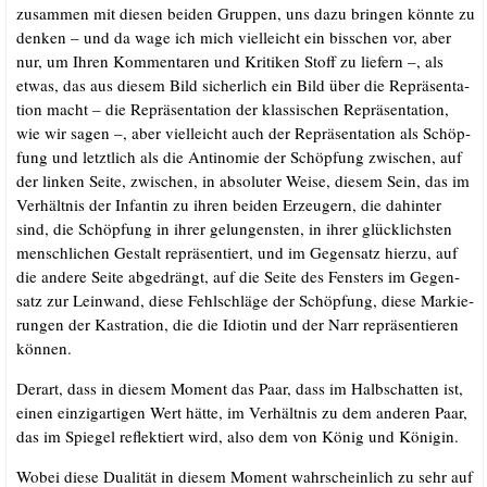
zusam­men mit die­sen bei­den Grup­pen, uns dazu brin­gen könn­te zu
den­ken – und da wage ich mich viel­leicht ein biss­chen vor, aber
nur, um Ihren Kom­men­ta­ren und Kri­ti­ken Stoff zu lie­fern –, als
etwas, das aus die­sem Bild sicher­lich ein Bild über die Reprä­sen­ta­
ti­on macht – die Reprä­sen­ta­ti­on der klas­si­schen Reprä­sen­ta­ti­on,
wie wir sagen –, aber viel­leicht auch der Reprä­sen­ta­ti­on als Schöp­
fung und letzt­lich als die Anti­no­mie der Schöp­fung zwi­schen, auf
der lin­ken Sei­te, zwi­schen, in abso­lu­ter Wei­se, die­sem Sein, das im
Ver­hält­nis der Infan­tin zu ihren bei­den Erzeu­gern, die dahin­ter
sind, die Schöp­fung in ihrer gelun­gens­ten, in ihrer glück­lichs­ten
mensch­li­chen Gestalt reprä­sen­tiert, und im Gegen­satz hier­zu, auf
die ande­re Sei­te abge­drängt, auf die Sei­te des Fens­ters im Gegen­
satz zur Lein­wand, die­se Fehl­schlä­ge der Schöp­fung, die­se Mar­kie­
run­gen der Kas­tra­ti­on, die die Idio­tin und der Narr reprä­sen­tie­ren
können.
Der­art, dass in die­sem Moment das Paar, dass im Halb­schat­ten ist,
einen ein­zig­ar­ti­gen Wert hät­te, im Ver­hält­nis zu dem ande­ren Paar,
das im Spie­gel reflek­tiert wird, also dem von König und Königin.
Wobei die­se Dua­li­tät in die­sem Moment wahr­schein­lich zu sehr auf