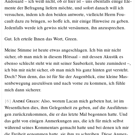
Audouard – ich weiß nicht, ob er hier ist – uns eben­falls eini­ge Ele­
men­te der Befra­gung lie­fern möch­te, und sofort danach will ich
ver­su­chen, indem ich den bei­den ant­wor­te, viel­leicht Herrn Fou­
cault dazu zu brin­gen, so hof­fe ich, mir eini­ge Hin­wei­se zu geben.
Jeden­falls wer­de ich gewiss nicht ver­säu­men, ihn anzusprechen.
Gut. Ich ertei­le Ihnen das Wort, Green.
Mei­ne Stim­me ist heu­te etwas ange­schla­gen. Ich bin mir nicht
sicher, ob man mich in die­sem Hör­saal – mit des­sen Akus­tik es
eben­so schlecht steht wie mit sei­ner Sau­ber­keit, heu­te zumin­dest –,
ich bin mir nicht sicher, ob man mich bis ganz hin­ten gut ver­steht.
Doch? Nun denn, das ist für Sie der Augen­blick, eine klei­ne Mas­
sen­be­we­gung aus­zu­lö­sen und nach vor­ne zu kom­men, ich füh­le
mich dann sicherer.
{6}
André Green:
Also, wor­um Lacan mich gebe­ten hat, ist im
Wesent­li­chen dies, ihm Gele­gen­heit zu geben, auf die Aus­füh­run­
gen zurück­zu­kom­men, die er das letz­te Mal begon­nen hat­te. Und
das geht von eini­gen Anmer­kun­gen aus, die ich für mich selbst
wäh­rend sei­nes Kom­men­tars gemacht hat­te und bei denen ich mir
die Frei­heit genom­men hat­te, sie ihm zu schrei­ben. Die­se Anmer­