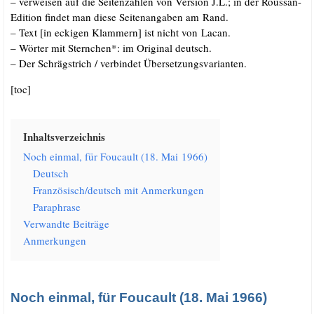
– ver­wei­sen auf die Sei­ten­zah­len von Ver­si­on J.L.; in der Rous­san-
Edi­ti­on fin­det man die­se Sei­ten­an­ga­ben am Rand.
– Text [in ecki­gen Klam­mern] ist nicht von Lacan.
– Wör­ter mit Stern­chen*: im Ori­gi­nal deutsch.
– Der Schräg­strich /​ ver­bin­det Übersetzungsvarianten.
[toc]
Inhalts­ver­zeich­nis
Noch ein­mal, für Fou­cault (18. Mai 1966)
Deutsch
Französisch/​deutsch mit Anmerkungen
Para­phra­se
Ver­wand­te Beiträge
Anmer­kun­gen
Noch einmal, für Foucault (18. Mai 1966)