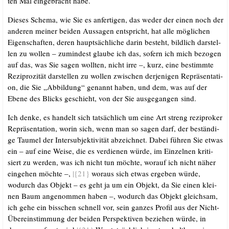
ten Mal ein­ge­bracht habe.
Die­ses Sche­ma, wie Sie es anfer­ti­gen, das weder der einen noch der
ande­ren mei­ner bei­den Aus­sa­gen ent­spricht, hat alle mög­li­chen
Eigen­schaf­ten, deren haupt­säch­li­che dar­in besteht, bild­lich dar­stel­
len zu wol­len – zumin­dest glau­be ich das, sofern ich mich bezo­gen
auf das, was Sie sagen woll­ten, nicht irre –, kurz, eine bestimm­te
Rezi­pro­zi­tät dar­stel­len zu wol­len zwi­schen der­je­ni­gen Reprä­sen­ta­ti­
on, die Sie „Abbil­dung“ genannt haben, und dem, was auf der
Ebe­ne des Blicks geschieht, von der Sie aus­ge­gan­gen sind.
Ich den­ke, es han­delt sich tat­säch­lich um eine Art streng rezi­pro­ker
Reprä­sen­ta­ti­on, wor­in sich, wenn man so sagen darf, der bestän­di­
ge Tau­mel der Inter­sub­jek­ti­vi­tät abzeich­net. Dabei füh­ren Sie etwas
ein – auf eine Wei­se, die es ver­die­nen wür­de, im Ein­zel­nen kri­ti­
siert zu wer­den, was ich nicht tun möch­te, wor­auf ich nicht näher
ein­ge­hen möch­te –,
|{21}
wor­aus sich etwas erge­ben wür­de,
wodurch das Objekt – es geht ja um ein Objekt, da Sie einen klei­
nen Baum ange­nom­men haben –, wodurch das Objekt gleich­sam,
ich gehe ein biss­chen schnell vor, sein gan­zes Pro­fil aus der Nicht-
Über­ein­stim­mung der bei­den Per­spek­ti­ven bezie­hen wür­de, in