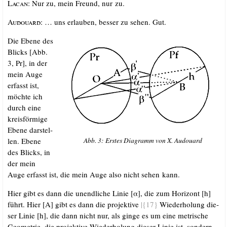
Lacan:
Nur zu, mein Freund, nur zu.
Audouard:
… uns erlau­ben, bes­ser zu sehen. Gut.
Die Ebe­ne des
Blicks [Abb.
3, Pr], in der
mein Auge
erfasst ist,
möch­te ich
durch eine
kreis­för­mi­ge
Ebe­ne dar­stel­
Abb. 3: Ers­tes Dia­gramm von X. Audouard
len. Ebe­ne
des Blicks, in
der mein
Auge erfasst ist, die mein Auge also nicht sehen kann.
Hier gibt es dann die unend­li­che Linie [α], die zum Hori­zont [h]
führt. Hier [A] gibt es dann die pro­jek­ti­ve
|{17}
Wie­der­ho­lung die­
ser Linie [h], die dann nicht nur, als gin­ge es um eine metri­sche
Geo­me­trie, die pro­jek­ti­ve Wie­der­ho­lung die­ser Linie ist, son­dern