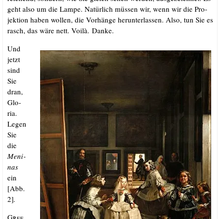
geht also um die Lam­pe. Natür­lich müs­sen wir, wenn wir die Pro­
jek­ti­on haben wol­len, die Vor­hän­ge her­un­ter­las­sen. Also, tun Sie es
rasch, das wäre nett. Voi­là. Danke.
Und
jetzt
sind
Sie
dran,
Glo­
ria.
Legen
Sie
die
Meni­
nas
ein
[Abb.
2]
.
Gree