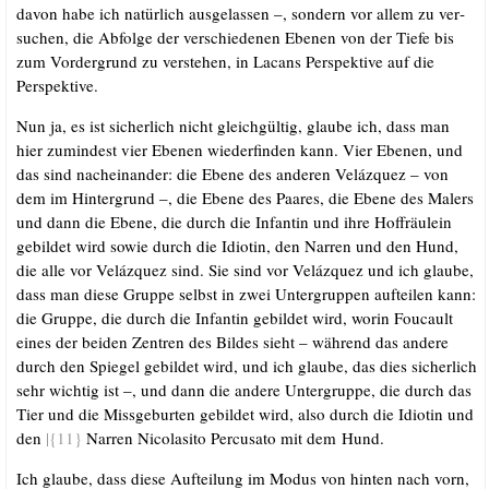
davon habe ich natür­lich aus­ge­las­sen –, son­dern vor allem zu ver­
su­chen, die Abfol­ge der ver­schie­de­nen Ebe­nen von der Tie­fe bis
zum Vor­der­grund zu ver­ste­hen, in Lacans Per­spek­ti­ve auf die
Perspektive.
Nun ja, es ist sicher­lich nicht gleich­gül­tig, glau­be ich, dass man
hier zumin­dest vier Ebe­nen wie­der­fin­den kann. Vier Ebe­nen, und
das sind nach­ein­an­der: die Ebe­ne des ande­ren Veláz­quez – von
dem im Hin­ter­grund –, die Ebe­ne des Paa­res, die Ebe­ne des Malers
und dann die Ebe­ne, die durch die Infan­tin und ihre Hof­fräu­lein
gebil­det wird sowie durch die Idio­tin, den Nar­ren und den Hund,
die alle vor Veláz­quez sind. Sie sind vor Veláz­quez und ich glau­be,
dass man die­se Grup­pe selbst in zwei Unter­grup­pen auf­tei­len kann:
die Grup­pe, die durch die Infan­tin gebil­det wird, wor­in Fou­cault
eines der bei­den Zen­tren des Bil­des sieht – wäh­rend das ande­re
durch den Spie­gel gebil­det wird, und ich glau­be, das dies sicher­lich
sehr wich­tig ist –, und dann die ande­re Unter­grup­pe, die durch das
Tier und die Miss­ge­bur­ten gebil­det wird, also durch die Idio­tin und
den
|{11}
Nar­ren Nicola­si­to Per­cu­sa­to mit dem Hund.
Ich glau­be, dass die­se Auf­tei­lung im Modus von hin­ten nach vorn,