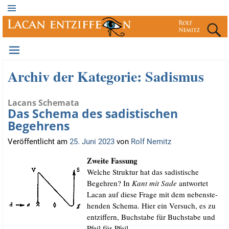
Archiv der Kategorie:
Sadismus
Lacans Schemata
Das Schema des sadistischen
Begehrens
Veröffentlicht am
25. Juni 2023
von
Rolf Nemitz
Zwei­te Fassung
Wel­che Struk­tur hat das sadis­ti­sche
Begeh­ren? In
Kant mit Sade
ant­wor­tet
Lacan auf die­se Fra­ge mit dem neben­ste­
hen­den Sche­ma. Hier ein Ver­such, es zu
ent­zif­fern, Buch­sta­be für Buch­sta­be und
Pfeil für Pfeil.