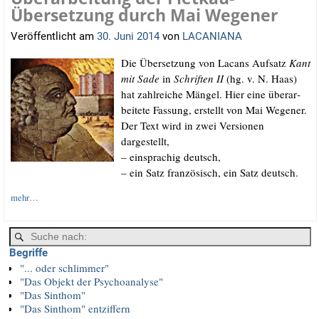
Übersetzung durch Mai Wegener
Veröffentlicht am
30. Juni 2014
von
LACANIANA
Die Über­set­zung von Lacans Auf­satz
Kant
mit Sade
in
Schrif­ten II
(hg. v. N. Haas)
hat zahl­rei­che Män­gel. Hier eine über­ar­
bei­te­te Fas­sung, erstellt von Mai Wegener.
Der Text wird in zwei Ver­sio­nen
dargestellt,
– ein­spra­chig deutsch,
– ein Satz fran­zö­sisch, ein Satz deutsch.
mehr…
Begriffe
"... oder schlimmer"
"Das Objekt der Psychoanalyse"
"Das Sinthom"
"Das Sinthom" entziffern