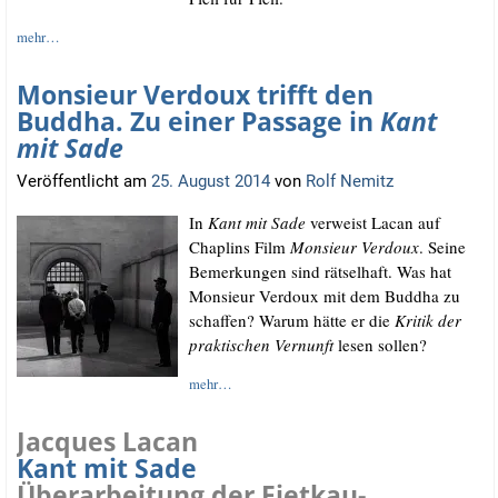
mehr…
Monsieur Verdoux trifft den
Buddha. Zu einer Passage in
Kant
mit Sade
Veröffentlicht am
25. August 2014
von
Rolf Nemitz
In
Kant mit Sade
ver­weist Lacan auf
Chap­lins Film
Mon­sieur Ver­doux
. Sei­ne
Bemer­kun­gen sind rät­sel­haft. Was hat
Mon­sieur Ver­doux mit dem Bud­dha zu
schaf­fen? War­um hät­te er die
Kri­tik der
prak­ti­schen Ver­nunft
lesen sollen?
mehr…
Jacques Lacan
Kant mit Sade
Überarbeitung der Fietkau-