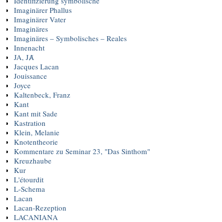
Identifizierung symbolische
Imaginärer Phallus
Imaginärer Vater
Imaginäres
Imaginäres – Symbolisches – Reales
Innenacht
JA, JȺ
Jacques Lacan
Jouissance
Joyce
Kaltenbeck, Franz
Kant
Kant mit Sade
Kastration
Klein, Melanie
Knotentheorie
Kommentare zu Seminar 23, "Das Sinthom"
Kreuzhaube
Kur
L'étourdit
L-Schema
Lacan
Lacan-Rezeption
LACANIANA