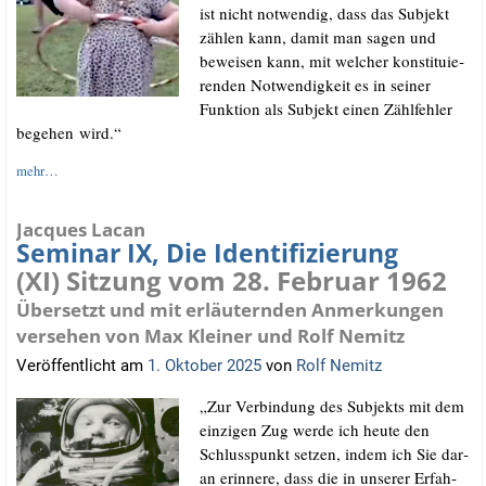
ist nicht not­wen­dig, dass das Sub­jekt
zäh­len kann, damit man sagen und
bewei­sen kann, mit wel­cher kon­sti­tu­ie­
ren­den Not­wen­dig­keit es in sei­ner
Funk­ti­on als Sub­jekt einen Zähl­feh­ler
bege­hen wird.“
mehr…
Jacques Lacan
Seminar IX, Die Identifizierung
(XI) Sitzung vom 28. Februar 1962
Übersetzt und mit erläuternden Anmerkungen
versehen von Max Kleiner und Rolf Nemitz
Veröffentlicht am
1. Oktober 2025
von
Rolf Nemitz
„Zur Ver­bin­dung des Sub­jekts mit dem
ein­zi­gen Zug wer­de ich heu­te den
Schluss­punkt set­zen, indem ich Sie dar­
an erin­ne­re, dass die in unse­rer Erfah­