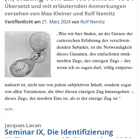
Übersetzt und mit erläuternden Anmerkungen
versehen von Max Kleiner und Rolf Nemitz
Veröffentlicht am
21. März 2024
von
Rolf Nemitz
„Was wir hier fin­den, an der Gren­ze der
car­te­si­schen Erfah­rung des ver­schwin­
den­den Sub­jekts, ist die Not­wen­dig­keit
die­ses Garan­ten, des ein­fachs­ten struk­
tu­rel­len Zugs, des ein­zi­gen Zugs – der,
wenn ich so sagen darf, völ­lig ent­per­so­
na­li­siert ist, nicht nur von jedem sub­jek­ti­ven Inhalt, son­dern sogar
von allen Varia­tio­nen, die über die­sen ein­zi­gen Zug hin­aus­ge­hen –,
die­ses Zugs, der inso­fern Eins ist, als er der ein­zi­ge Zug ist.“
mehr…
Jacques Lacan
Seminar IX, Die Identifizierung