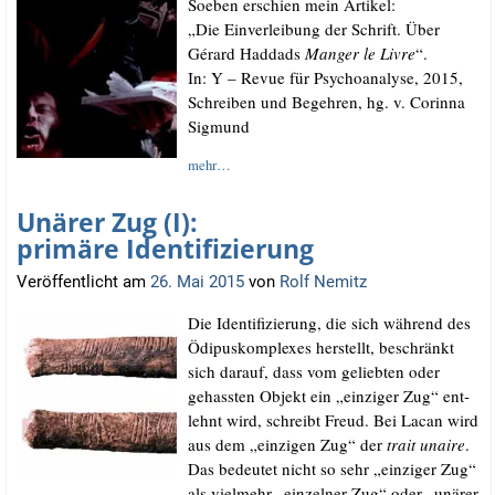
Soeben erschien mein Artikel:
„Die Ein­ver­lei­bung der Schrift. Über
Gérard Had­dads
Man­ger le Liv­re
“.
In: Y – Revue für Psy­cho­ana­ly­se, 2015,
Schrei­ben und Begeh­ren, hg. v. Corin­na
Sigmund
mehr…
Unärer Zug (I):
primäre Identifizierung
Veröffentlicht am
26. Mai 2015
von
Rolf Nemitz
Die Iden­ti­fi­zie­rung, die sich wäh­rend des
Ödi­pus­kom­ple­xes her­stellt, beschränkt
sich dar­auf, dass vom gelieb­ten oder
gehass­ten Objekt ein „ein­zi­ger Zug“ ent­
lehnt wird, schreibt Freud. Bei Lacan wird
aus dem „ein­zi­gen Zug“ der
trait unaire
.
Das bedeu­tet nicht so sehr „ein­zi­ger Zug“
als viel­mehr „ein­zel­ner Zug“ oder „unä­rer