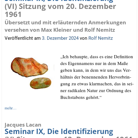
(VI) Sitzung vom 20. Dezember
1961
Übersetzt und mit erläuternden Anmerkungen
versehen von Max Kleiner und Rolf Nemitz
Veröffentlicht am
3. Dezember 2024
von
Rolf Nemitz
„Ich behaup­te, dass es eine Defi­ni­ti­on
des Eigen­na­mens nur in dem Maße
geben kann, in dem wir uns das Ver­
hält­nis der benen­nen­den Her­vor­brin­
gung zu etwas klar­ma­chen, das in sei­
ner radi­ka­len Natur zur Ord­nung des
Buch­sta­bens gehört.“
mehr…
Jacques Lacan
Seminar IX, Die Identifizierung