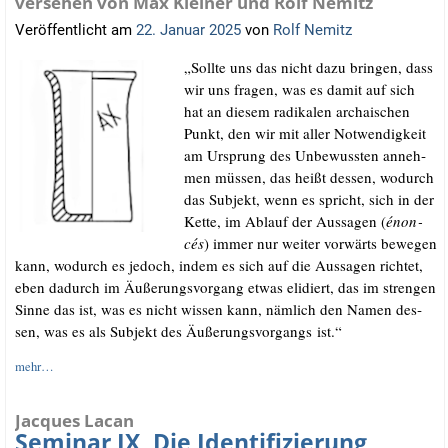
versehen von Max Kleiner und Rolf Nemitz
Veröffentlicht am
22. Januar 2025
von
Rolf Nemitz
„Soll­te uns das nicht dazu brin­gen, dass
wir uns fra­gen, was es damit auf sich
hat an die­sem radi­ka­len archai­schen
Punkt, den wir mit aller Not­wen­dig­keit
am Ursprung des Unbe­wuss­ten anneh­
men müs­sen, das heißt des­sen, wodurch
das Sub­jekt, wenn es spricht, sich in der
Ket­te, im Ablauf der Aus­sa­gen (
énon­
cés
) immer nur wei­ter vor­wärts bewe­gen
kann, wodurch es jedoch, indem es sich auf die Aus­sa­gen rich­tet,
eben dadurch im Äuße­rungs­vor­gang etwas eli­diert, das im stren­gen
Sin­ne das ist, was es nicht wis­sen kann, näm­lich den Namen des­
sen, was es als Sub­jekt des Äuße­rungs­vor­gangs ist.“
mehr…
Jacques Lacan
Seminar IX, Die Identifizierung