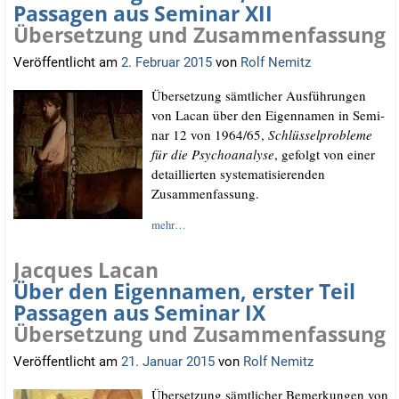
Passagen aus Seminar XII
Übersetzung und Zusammenfassung
Veröffentlicht am
2. Februar 2015
von
Rolf Nemitz
Über­set­zung sämt­li­cher Aus­füh­run­gen
von Lacan über den Eigen­na­men in Semi­
nar 12 von 1964/​65,
Schlüs­sel­pro­ble­me
für die Psy­cho­ana­ly­se
, gefolgt von einer
detail­lier­ten sys­te­ma­ti­sie­ren­den
Zusammenfassung.
mehr…
Jacques Lacan
Über den Eigennamen, erster Teil
Passagen aus Seminar IX
Übersetzung und Zusammenfassung
Veröffentlicht am
21. Januar 2015
von
Rolf Nemitz
Über­set­zung sämt­li­cher Bemer­kun­gen von