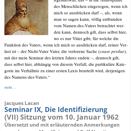
des Mensch­li­chen ein­ge­so­gen, wenn ich
mich so aus­drü­cken darf –, als, wenn
man so sagen kann, völ­lig ent­bun­den
vom Namen-des-Vaters betrach­tet wer­
den kann, den­noch gilt, dass selbst hier,
wo es nur Väter gibt, für wel­che die
Funk­ti­on des Vaters, wenn ich mich so aus­drü­cken darf, rei­ner Ver­
lust ist – der Nicht-Vater Vater, die ver­lo­re­ne Sache (
cau­se per­due
),
mit der mein Semi­nar des letz­ten Jah­res ende­te –, den­noch gilt,
dass selbst hier, abhän­gig von die­sem Ver­fall, die par­ti­ku­lä­re Kate­
go­rie im Ver­hält­nis zu einer ers­ten Lexis beur­teilt wird, der­je­ni­gen
des Namens-des-Vaters.“
mehr…
Jacques Lacan
Seminar IX, Die Identifizierung
(VII) Sitzung vom 10. Januar 1962
Übersetzt und mit erläuternden Anmerkungen