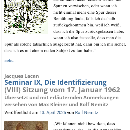
Spur zu ver­wi­schen, oder wenn ich
nicht ein­mal mehr eine Spur die­ser
Bemü­hung fin­de, falls ich des­halb
zurück­ge­kom­men bin, weil ich weiß,
dass ich die Spur zurück­ge­las­sen habe,
wenn ich also fest­stel­le, dass man die
Spur als sol­che tat­säch­lich aus­ge­löscht hat, dann bin ich mir sicher,
dass ich es mit einem rea­len Sub­jekt zu tun habe.“
mehr…
Jacques Lacan
Seminar IX, Die Identifizierung
(VIII) Sitzung vom 17. Januar 1962
Übersetzt und mit erläuternden Anmerkungen
versehen von Max Kleiner und Rolf Nemitz
Veröffentlicht am
13. April 2025
von
Rolf Nemitz
„Wir kön­nen nicht bewir­ken, dass
irgend­et­was, das – in die Atmo­sphä­re