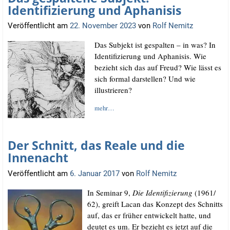
Identifizierung und Aphanisis
Veröffentlicht am
22. November 2023
von
Rolf Nemitz
Das Sub­jekt ist gespal­ten – in was? In
Iden­ti­fi­zie­rung und Apha­ni­sis. Wie
bezieht sich das auf Freud? Wie lässt es
sich for­mal dar­stel­len? Und wie
illustrieren?
mehr…
Der Schnitt, das Reale und die
Innenacht
Veröffentlicht am
6. Januar 2017
von
Rolf Nemitz
In Semi­nar 9,
Die Iden­ti­fi­zie­rung
(1961/​
62), greift Lacan das Kon­zept des Schnitts
auf, das er frü­her ent­wi­ckelt hat­te, und
deu­tet es um. Er bezieht es jetzt auf die