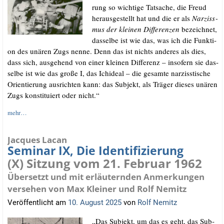
rung so wich­ti­ge Tat­sa­che, die Freud
her­aus­ge­stellt hat und die er als
Nar­ziss­
mus der klei­nen Dif­fe­ren­zen
bezeich­net,
das­sel­be ist wie das, was ich die Funk­ti­
on des unä­ren Zugs nen­ne. Denn das ist nichts ande­res als dies,
dass sich, aus­ge­hend von einer klei­nen Dif­fe­renz – inso­fern sie das­
sel­be ist wie das gro­ße I, das Ichide­al – die gesam­te nar­ziss­ti­sche
Ori­en­tie­rung aus­rich­ten kann: das Sub­jekt, als Trä­ger die­ses unä­ren
Zugs kon­sti­tu­iert oder nicht.“
mehr…
Jacques Lacan
Seminar IX, Die Identifizierung
(X) Sitzung vom 21. Februar 1962
Übersetzt und mit erläuternden Anmerkungen
versehen von Max Kleiner und Rolf Nemitz
Veröffentlicht am
10. August 2025
von
Rolf Nemitz
„Das Sub­jekt, um das es geht, das Sub­