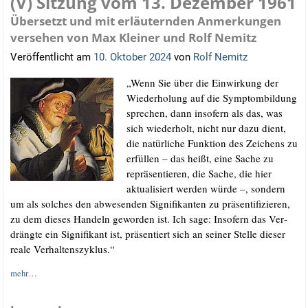
(V) Sitzung vom 13. Dezember 1961
Übersetzt und mit erläuternden Anmerkungen
versehen von Max Kleiner und Rolf Nemitz
Veröffentlicht am
10. Oktober 2024
von
Rolf Nemitz
„Wenn Sie über die Ein­wir­kung der
Wie­der­ho­lung auf die Sym­ptom­bil­dung
spre­chen, dann inso­fern als das, was
sich wie­der­holt, nicht nur dazu dient,
die natür­li­che Funk­ti­on des Zei­chens zu
erfül­len – das heißt, eine Sache zu
reprä­sen­tie­ren, die Sache, die hier
aktua­li­siert wer­den wür­de –, son­dern
um als sol­ches den abwe­sen­den Signi­fi­kan­ten zu prä­sen­ti­fi­zie­ren,
zu dem die­ses Han­deln gewor­den ist. Ich sage: Inso­fern das Ver­
dräng­te ein Signi­fi­kant ist, prä­sen­tiert sich an sei­ner Stel­le die­ser
rea­le Verhaltenszyklus.“
mehr…