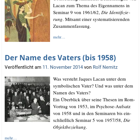
Lacan zum The­ma des Eigen­na­mens in
Semi­nar 9 von 1961/​62,
Die Iden­ti­fi­zie­
rung
. Mit­samt einer sys­te­ma­ti­sie­ren­den
Zusammenfassung.
mehr…
Der Name des Vaters (bis 1958)
Veröffentlicht am
11. November 2014
von
Rolf Nemitz
Was ver­steht Jaques Lacan unter dem
sym­bo­li­schen Vater? Und was unter dem
Namen des Vaters?
Ein Über­blick über sei­ne The­sen im Rom-
Vor­trag von 1953, im Psy­cho­se-Auf­satz
von 1958 und in den Semi­na­ren bis ein­
schließ­lich Semi­nar 5 von 1957/​58,
Die
Objekt­be­zie­hung
.
mehr…