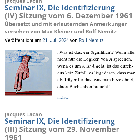
Jacques Lacan
Seminar IX, Die Identifizierung
(IV) Sitzung vom 6. Dezember 1961
Übersetzt und mit erläuternden Anmerkungen
versehen von Max Kleiner und Rolf Nemitz
Veröffentlicht am
21. Juli 2024
von
Rolf Nemitz
„Was ist das, ein Signi­fi­kant? Wenn alle,
nicht nur die Logi­ker, von
A
spre­chen,
wenn es um
A ist A
geht, ist das durch­
aus kein Zufall, es liegt dar­an, dass man
als Trä­ger für das, was man bezeich­net,
einen Buch­sta­ben braucht.“
mehr…
Jacques Lacan
Seminar IX, Die Identifizierung
(III) Sitzung vom 29. November
1961