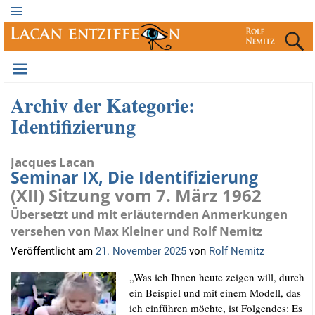
Archiv der Kategorie:
Identifizierung
Jacques Lacan
Seminar IX, Die Identifizierung
(XII) Sitzung vom 7. März 1962
Übersetzt und mit erläuternden Anmerkungen
versehen von Max Kleiner und Rolf Nemitz
Veröffentlicht am
21. November 2025
von
Rolf Nemitz
„Was ich Ihnen heu­te zei­gen will, durch
ein Bei­spiel und mit einem Modell, das
ich ein­füh­ren möch­te, ist Fol­gen­des: Es