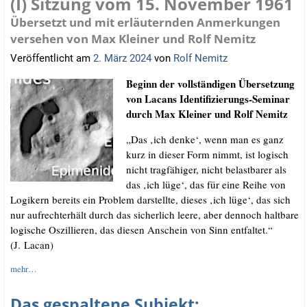
(I) Sitzung vom 15. November 1961
Übersetzt und mit erläuternden Anmerkungen
versehen von Max Kleiner und Rolf Nemitz
Veröffentlicht am
2. März 2024
von
Rolf Nemitz
Beginn der voll­stän­di­gen Über­set­zung
von Lacans Iden­ti­fi­zie­rungs-Semi­nar
durch Max Klei­ner und Rolf Nemitz
„Das ‚ich den­ke‘, wenn man es ganz
kurz in die­ser Form nimmt, ist logisch
nicht trag­fä­hi­ger, nicht belast­ba­rer als
das ‚ich lüge‘, das für eine Rei­he von
Logi­kern bereits ein Pro­blem dar­stell­te, die­ses ‚ich lüge‘, das sich
nur auf­recht­erhält durch das sicher­lich lee­re, aber den­noch halt­ba­re
logi­sche Oszil­lie­ren, das die­sen Anschein von Sinn ent­fal­tet.“
(J. Lacan)
mehr…
Das gespaltene Subjekt: