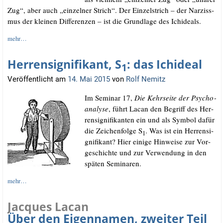
Zug“, aber auch „ein­zel­ner Strich“. Der Ein­zel­strich – der Nar­ziss­
mus der klei­nen Dif­fe­ren­zen – ist die Grund­la­ge des Ichideals.
mehr…
Herrensignifikant, S
: das Ichideal
1
Veröffentlicht am
14. Mai 2015
von
Rolf Nemitz
Im Semi­nar 17,
Die Kehr­sei­te der Psy­cho­
ana­ly­se
, führt Lacan den Begriff des Her­
ren­si­gni­fi­kan­ten ein und als Sym­bol dafür
die Zei­chen­fol­ge S
. Was ist ein Her­ren­si­
1
gni­fi­kant? Hier eini­ge Hin­wei­se zur Vor­
ge­schich­te und zur Ver­wen­dung in den
spä­ten Seminaren.
mehr…
Jacques Lacan
Über den Eigennamen, zweiter Teil