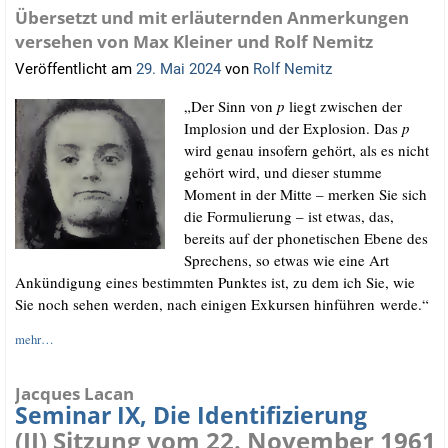
Übersetzt und mit erläuternden Anmerkungen
versehen von Max Kleiner und Rolf Nemitz
Veröffentlicht am
29. Mai 2024
von
Rolf Nemitz
„Der Sinn von
p
liegt zwi­schen der
Implo­si­on und der Explo­si­on. Das
p
wird genau inso­fern gehört, als es nicht
gehört wird, und die­ser stum­me
Moment in der Mit­te – mer­ken Sie sich
die For­mu­lie­rung – ist etwas, das,
bereits auf der pho­ne­ti­schen Ebe­ne des
Spre­chens, so etwas wie eine Art
Ankün­di­gung eines bestimm­ten Punk­tes ist, zu dem ich Sie, wie
Sie noch sehen wer­den, nach eini­gen Exkur­sen hin­füh­ren werde.“
mehr…
Jacques Lacan
Seminar IX, Die Identifizierung
(II) Sitzung vom 22. November 1961