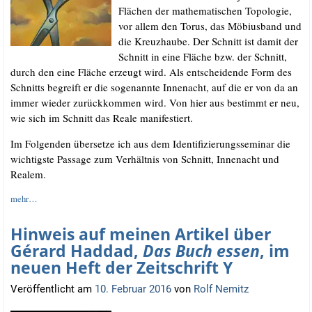
Flä­chen der mathe­ma­ti­schen Topo­lo­gie,
vor allem den Torus, das Möbi­us­band und
die Kreuz­hau­be. Der Schnitt ist damit der
Schnitt in eine Flä­che bzw. der Schnitt,
durch den eine Flä­che erzeugt wird. Als ent­schei­den­de Form des
Schnitts begreift er die soge­nann­te Innenacht, auf die er von da an
immer wie­der zurück­kom­men wird. Von hier aus bestimmt er neu,
wie sich im Schnitt das Rea­le manifestiert.
Im Fol­gen­den über­set­ze ich aus dem Iden­ti­fi­zie­rungs­se­mi­nar die
wich­tigs­te Pas­sa­ge zum Ver­hält­nis von Schnitt, Innenacht und
Realem.
mehr…
Hinweis auf meinen Artikel über
Gérard Haddad,
Das Buch essen
, im
neuen Heft der Zeitschrift Y
Veröffentlicht am
10. Februar 2016
von
Rolf Nemitz