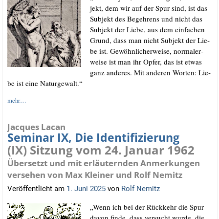
jekt, dem wir auf der Spur sind, ist das
Sub­jekt des Begeh­rens und nicht das
Sub­jekt der Lie­be, aus dem ein­fa­chen
Grund, dass man nicht Sub­jekt der Lie­
be ist. Gewöhn­li­cher­wei­se, nor­ma­ler­
wei­se ist man ihr Opfer, das ist etwas
ganz ande­res. Mit ande­ren Wor­ten: Lie­
be ist eine Naturgewalt.“
mehr…
Jacques Lacan
Seminar IX, Die Identifizierung
(IX) Sitzung vom 24. Januar 1962
Übersetzt und mit erläuternden Anmerkungen
versehen von Max Kleiner und Rolf Nemitz
Veröffentlicht am
1. Juni 2025
von
Rolf Nemitz
„Wenn ich bei der Rück­kehr die Spur
davon fin­de, dass ver­sucht wur­de, die