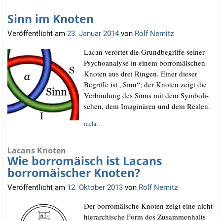
Sinn im Knoten
Veröffentlicht am
23. Januar 2014
von
Rolf Nemitz
Lacan ver­or­tet die Grund­be­grif­fe sei­ner
Psy­cho­ana­ly­se in einem bor­ro­mäi­schen
Kno­ten aus drei Rin­gen. Einer die­ser
Begrif­fe ist „Sinn“; der Kno­ten zeigt die
Ver­bin­dung des Sinns mit dem Sym­bo­li­
schen, dem Ima­gi­nä­ren und dem Realen.
mehr…
Lacans Knoten
Wie borromäisch ist Lacans
borromäischer Knoten?
Veröffentlicht am
12. Oktober 2013
von
Rolf Nemitz
Der bor­ro­mäi­sche Kno­ten zeigt eine nicht-
hier­ar­chi­sche Form des Zusam­men­halts