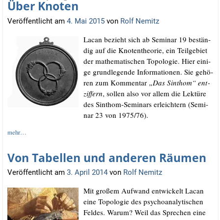
Über Knoten
Veröffentlicht am
4. Mai 2015
von
Rolf Nemitz
Lacan bezieht sich ab Semi­nar 19 bestän­
dig auf die Kno­ten­theo­rie, ein Teil­ge­biet
der mathe­ma­ti­schen Topo­lo­gie. Hier eini­
ge grund­le­gen­de Infor­ma­tio­nen. Sie gehö­
ren zum Kom­men­tar
„Das Sinthom“ ent­
zif­fern
, sol­len also vor allem die Lek­tü­re
des Sinthom-Semi­nars erleich­tern (Semi­
nar 23 von 1975/​76).
mehr…
Von Tabellen und anderen Räumen
Veröffentlicht am
3. April 2014
von
Rolf Nemitz
Mit gro­ßem Auf­wand ent­wi­ckelt Lacan
eine Topo­lo­gie des psy­cho­ana­ly­ti­schen
Fel­des. War­um? Weil das Spre­chen eine