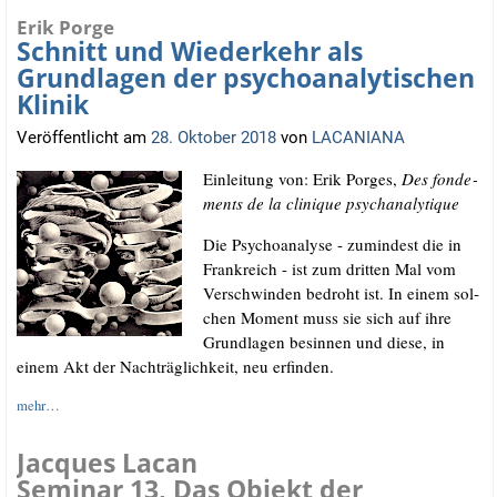
Erik Porge
Schnitt und Wiederkehr als
Grundlagen der psychoanalytischen
Klinik
Veröffentlicht am
28. Oktober 2018
von
LACANIANA
Ein­lei­tung von: Erik Por­ges,
Des fon­de­
ments de la cli­ni­que psychanalytique
Die Psy­cho­ana­ly­se - zumin­dest die in
Frank­reich - ist zum drit­ten Mal vom
Ver­schwin­den bedroht ist. In einem sol­
chen Moment muss sie sich auf ihre
Grund­la­gen besin­nen und die­se, in
einem Akt der Nach­träg­lich­keit, neu erfinden.
mehr…
Jacques Lacan
Seminar 13, Das Objekt der