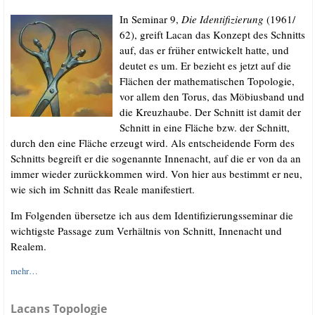
In Semi­nar 9,
Die Iden­ti­fi­zie­rung
(1961/​
62), greift Lacan das Kon­zept des Schnitts
auf, das er frü­her ent­wi­ckelt hat­te, und
deu­tet es um. Er bezieht es jetzt auf die
Flä­chen der mathe­ma­ti­schen Topo­lo­gie,
vor allem den Torus, das Möbi­us­band und
die Kreuz­hau­be. Der Schnitt ist damit der
Schnitt in eine Flä­che bzw. der Schnitt,
durch den eine Flä­che erzeugt wird. Als ent­schei­den­de Form des
Schnitts begreift er die soge­nann­te Innenacht, auf die er von da an
immer wie­der zurück­kom­men wird. Von hier aus bestimmt er neu,
wie sich im Schnitt das Rea­le manifestiert.
Im Fol­gen­den über­set­ze ich aus dem Iden­ti­fi­zie­rungs­se­mi­nar die
wich­tigs­te Pas­sa­ge zum Ver­hält­nis von Schnitt, Innenacht und
Realem.
mehr…
Lacans Topologie