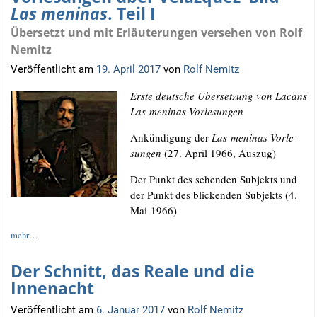
Las meninas
. Teil I
Übersetzt und mit Erläuterungen versehen von Rolf
Nemitz
Veröffentlicht am
19. April 2017
von
Rolf Nemitz
Ers­te deut­sche Über­set­zung von Lacans
Las-meni­nas
-Vor­le­sun­gen
Ankün­di­gung der
Las-meni­nas-Vor­le­
sun­gen
(27. April 1966, Auszug)
Der Punkt des sehen­den Sub­jekts und
der Punkt des bli­cken­den Sub­jekts (4.
Mai 1966)
mehr…
Der Schnitt, das Reale und die
Innenacht
Veröffentlicht am
6. Januar 2017
von
Rolf Nemitz