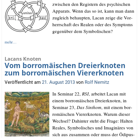
zwi­schen den Regis­tern des psy­chi­schen
Appa­rats. Wenn das so ist, kann man dann
zugleich behaup­ten, Lacan zei­ge die Vor­
herr­schaft des Rea­len oder des Sym­ptoms
gegen­über dem Symbolischen?
mehr…
Lacans Knoten
Vom borromäischen Dreierknoten
zum borromäischen Viererknoten
Veröffentlicht am
21. August 2013
von
Rolf Nemitz
In Semi­nar 22,
RSI
, arbei­tet Lacan mit
einem bor­ro­mäi­schen Drei­er­kno­ten, in
Semi­nar 23,
Das Sinthom
, mit einem bor­
ro­mäi­schen Vie­rer­kno­ten. War­um die­ser
Wech­sel? Dahin­ter steht die Fra­ge: Hal­ten
Rea­les, Sym­bo­li­sches und Ima­gi­nä­res von
sich aus zusam­men oder muss der Ödi­pus­