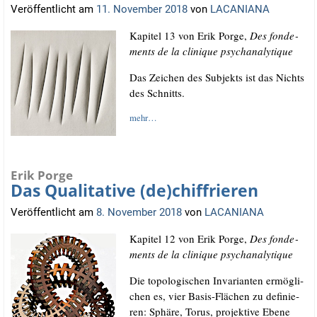
Veröffentlicht am
11. November 2018
von
LACANIANA
Kapi­tel 13 von Erik Por­ge,
Des fon­de­
ments de la cli­ni­que psychanalytique
Das Zei­chen des Sub­jekts ist das Nichts
des Schnitts.
mehr…
Erik Porge
Das Qualitative (de)chiffrieren
Veröffentlicht am
8. November 2018
von
LACANIANA
Kapi­tel 12 von Erik Por­ge,
Des fon­de­
ments de la cli­ni­que psychanalytique
Die topo­lo­gi­schen Inva­ri­an­ten ermög­li­
chen es, vier Basis-Flä­chen zu defi­nie­
ren: Sphä­re, Torus, pro­jek­ti­ve Ebe­ne