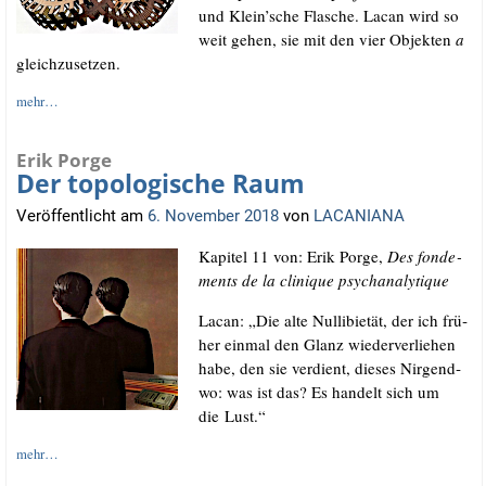
und Klein’sche Fla­sche. Lacan wird so
weit gehen, sie mit den vier Objek­ten
a
gleichzusetzen.
mehr…
Erik Porge
Der topologische Raum
Veröffentlicht am
6. November 2018
von
LACANIANA
Kapi­tel 11 von: Erik Por­ge,
Des fon­de­
ments de la cli­ni­que psychanalytique
Lacan: „Die alte Nul­li­bi­e­tät, der ich frü­
her ein­mal den Glanz wie­der­ver­lie­hen
habe, den sie ver­dient, die­ses Nir­gend­
wo: was ist das? Es han­delt sich um
die Lust.“
mehr…