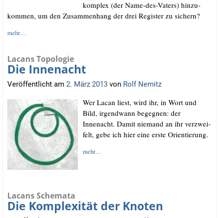
kom­plex (der Name-des-Vaters) hin­zu­
kom­men, um den Zusam­men­hang der drei Regis­ter zu sichern?
mehr…
Lacans Topologie
Die Innenacht
Veröffentlicht am
2. März 2013
von
Rolf Nemitz
Wer Lacan liest, wird ihr, in Wort und
Bild, irgend­wann begeg­nen: der
Innenacht. Damit nie­mand an ihr ver­zwei­
felt, gebe ich hier eine ers­te Orientierung.
mehr…
Lacans Schemata
Die Komplexität der Knoten