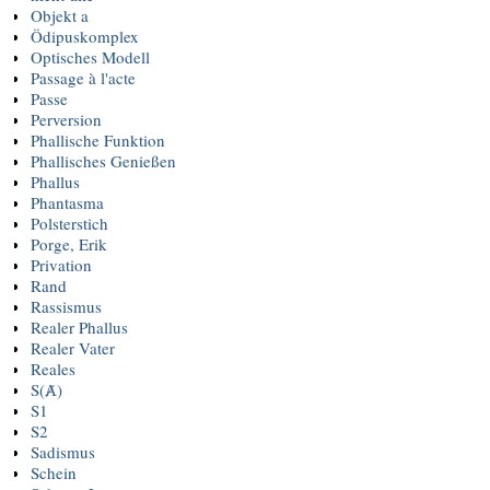
Objekt a
Ödipuskomplex
Optisches Modell
Passage à l'acte
Passe
Perversion
Phallische Funktion
Phallisches Genießen
Phallus
Phantasma
Polsterstich
Porge, Erik
Privation
Rand
Rassismus
Realer Phallus
Realer Vater
Reales
S(Ⱥ)
S1
S2
Sadismus
Schein