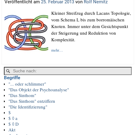
Veröffentlicht am
25. Februar 2013
von
Rolf Nemitz
Klei­ner Streif­zug durch Lacans Topo­lo­gie,
vom Sche­ma L bis zum bor­ro­mäi­schen
Kno­ten. Immer unter dem Gesichts­punkt
der Stei­ge­rung und Reduk­ti­on von
Komplexität.
mehr…
Begriffe
"... oder schlimmer"
"Das Objekt der Psychoanalyse"
"Das Sinthom"
"Das Sinthom" entziffern
"Die Identifizierung"
$
$ ◊ a
$ ◊ D
Akt