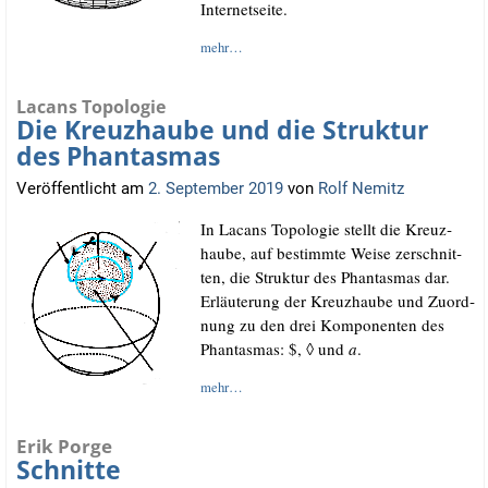
Internetseite.
mehr…
Lacans Topologie
Die Kreuzhaube und die Struktur
des Phantasmas
Veröffentlicht am
2. September 2019
von
Rolf Nemitz
In Lacans Topo­lo­gie stellt die Kreuz­
hau­be, auf bestimm­te Wei­se zer­schnit­
ten, die Struk­tur des Phan­tas­mas dar.
Erläu­te­rung der Kreuz­hau­be und Zuord­
nung zu den drei Kom­po­nen­ten des
Phan­tas­mas: $, ◊ und
a
.
mehr…
Erik Porge
Schnitte