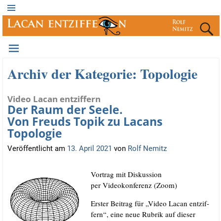
Archiv der Kategorie:
Topologie
Video Lacan entziffern
Der Raum der Seele.
Von Freuds Topik zu Lacans
Topologie
Veröffentlicht am
13. April 2021
von
Rolf Nemitz
Vor­trag mit Diskussion
per Video­kon­fe­renz (Zoom)
Ers­ter Bei­trag für „Video Lacan ent­zif­
fern“, eine neue Rubrik auf die­ser