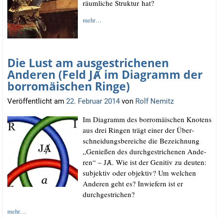
räum­li­che Struk­tur hat?
mehr…
Die Lust am ausgestrichenen
Anderen (Feld JȺ im Diagramm der
borromäischen Ringe)
Veröffentlicht am
22. Februar 2014
von
Rolf Nemitz
Im Dia­gramm des bor­ro­mäi­schen Kno­tens
aus drei Rin­gen trägt einer der Über­
schnei­dungs­be­rei­che die Bezeich­nung
„Genie­ßen des durch­ge­stri­che­nen Ande­
ren“ – JȺ. Wie ist der Geni­tiv zu deu­ten:
sub­jek­tiv oder objek­tiv? Um wel­chen
Ande­ren geht es? Inwie­fern ist er
durchgestrichen?
mehr…