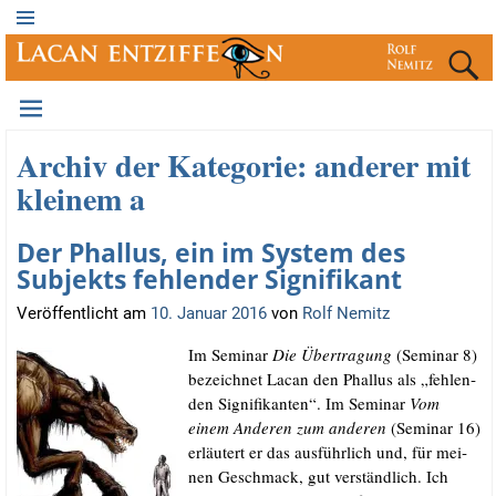
Archiv der Kategorie:
anderer mit
kleinem a
Der Phallus, ein im System des
Subjekts fehlender Signifikant
Veröffentlicht am
10. Januar 2016
von
Rolf Nemitz
Im Semi­nar
Die Über­tra­gung
(Semi­nar 8)
bezeich­net Lacan den Phal­lus als „feh­len­
den Signi­fi­kan­ten“. Im Semi­nar
Vom
einem Ande­ren zum ande­ren
(Semi­nar 16)
erläu­tert er das aus­führ­lich und, für mei­
nen Geschmack, gut ver­ständ­lich. Ich