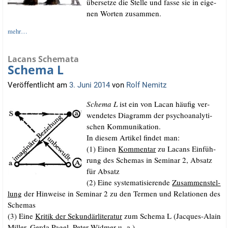
über­set­ze die Stel­le und fas­se sie in eige­
nen Wor­ten zusammen.
mehr…
Lacans Schemata
Schema L
Veröffentlicht am
3. Juni 2014
von
Rolf Nemitz
Sche­ma L
ist ein von Lacan häu­fig ver­
wen­de­tes Dia­gramm der psy­cho­ana­ly­ti­
schen Kommunikation.
In die­sem Arti­kel fin­det man:
(1) Einen
Kom­men­tar
zu Lacans Ein­füh­
rung des Sche­mas in Semi­nar 2, Absatz
für Absatz
(2) Eine sys­te­ma­ti­sie­ren­de
Zusam­men­stel­
lung
der Hin­wei­se in Semi­nar 2 zu den Ter­men und Rela­tio­nen des
Schemas
(3) Eine
Kri­tik der Sekun­där­li­te­ra­tur
zum Sche­ma L (Jac­ques-Alain
Mil­ler, Ger­da Pagel, Peter Wid­mer u. a.)