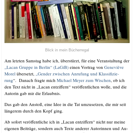
Blick in mein Bücherregal
Am letz­ten Sams­tag habe ich, über­stürzt, für eine Ver­an­stal­tung der
„Lacan Grup­pe in Ber­lin“ (LaGiB)
einen Vor­trag von
Gene­viè­ve
Morel
über­setzt,
„Gen­der zwi­schen Anru­fung und Klas­si­fi­zie­
rung
“. Danach frag­te mich
Micha­el Mey­er zum Wischen
, ob ich
den Text nicht in „Lacan ent­zif­fern“ ver­öf­fent­li­chen wol­le, und die
Autorin gab mir die Erlaubnis.
Das gab den Anstoß, eine Idee in die Tat umzu­set­zen, die mir seit
län­ge­rem durch den Kopf ging.
Ab sofort ver­öf­fent­li­che ich in „La­can ent­zif­fern“ nicht nur mei­ne
eige­nen Bei­trä­ge, son­dern auch Tex­te an­de­rer Au­to­rin­nen und Au­