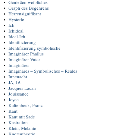
Genießen weibliches
Graph des Begehrens
Herrensignifikant
Hysterie
Ich
Ichideal
Ideal-Ich
Identifizierung
Identifizierung symbolische
Imaginärer Phallus
Imaginärer Vater
Imaginäres
Imaginäres – Symbolisches – Reales
Innenacht
JA, JȺ
Jacques Lacan
Jouissance
Joyce
Kaltenbeck, Franz
Kant
Kant mit Sade
Kastration
Klein, Melanie
Knotentheorie