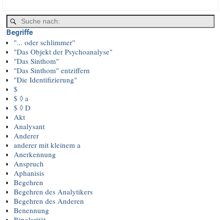
a
c
i
i
e
t
l
b
t
o
e
Begriffe
o
r
k
"... oder schlimmer"
"Das Objekt der Psychoanalyse"
"Das Sinthom"
"Das Sinthom" entziffern
"Die Identifizierung"
$
$ ◊ a
$ ◊ D
Akt
Analysant
Anderer
anderer mit kleinem a
Anerkennung
Anspruch
Aphanisis
Begehren
Begehren des Analytikers
Begehren des Anderen
Benennung
Bipolarität