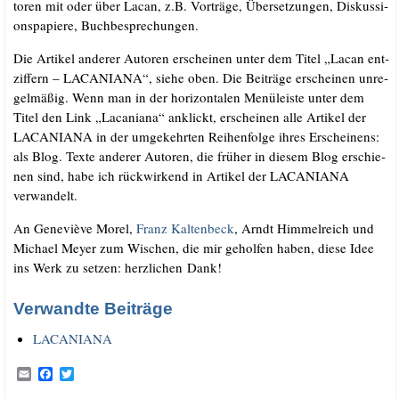
to­ren mit oder über Lacan, z.B. Vor­träge, Über­set­zun­gen, Dis­kus­si­
ons­pa­pie­re, Buchbesprechungen.
Die Arti­kel ande­rer Autoren er­scheinen unter dem Titel „Lacan ent­
zif­fern – LACANIANA“, sie­he oben. Die Bei­trä­ge erschei­nen unre­
gel­mä­ßig. Wenn man in der hori­zon­ta­len Menü­leis­te unter dem
Titel den Link „Laca­nia­na“ anklickt, erschei­nen alle Arti­kel der
LACANIANA in der umge­kehr­ten Rei­hen­fol­ge ihres Erschei­nens:
als Blog. Tex­te ande­rer Autoren, die frü­her in die­sem Blog erschie­
nen sind, habe ich rück­wir­kend in Arti­kel der LACANIANA
verwandelt.
An Gene­viè­ve Morel,
Franz Kal­ten­beck
, Arndt Him­mel­reich und
Micha­el Mey­er zum Wischen, die mir gehol­fen haben, die­se Idee
ins Werk zu set­zen: herz­li­chen Dank!
Verwandte Beiträge
LACANIANA
E
F
T
m
a
w