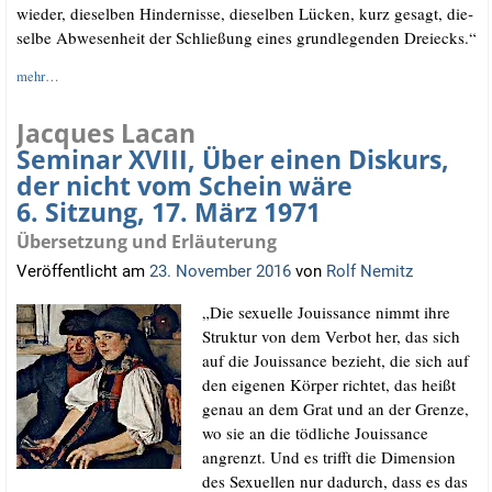
wie­der, die­sel­ben Hin­der­nis­se, die­sel­ben Lücken, kurz gesagt, die­
sel­be Abwe­sen­heit der Schlie­ßung eines grund­le­gen­den Dreiecks.“
mehr…
Jacques Lacan
Seminar XVIII, Über einen Diskurs,
der nicht vom Schein wäre
6. Sitzung, 17. März 1971
Übersetzung und Erläuterung
Veröffentlicht am
23. November 2016
von
Rolf Nemitz
„Die sexu­el­le Jouis­sance nimmt ihre
Struk­tur von dem Ver­bot her, das sich
auf die Jouis­sance bezieht, die sich auf
den eige­nen Kör­per rich­tet, das heißt
genau an dem Grat und an der Gren­ze,
wo sie an die töd­li­che Jouis­sance
angrenzt. Und es trifft die Dimen­si­on
des Sexu­el­len nur dadurch, dass es das