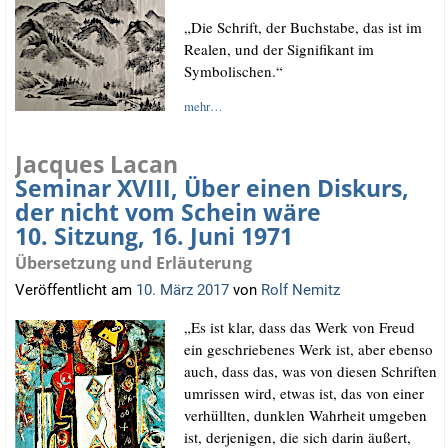
„Die Schrift, der Buch­sta­be, das ist im
Rea­len, und der Signi­fi­kant im
Symbolischen.“
mehr…
Jacques Lacan
Seminar XVIII, Über einen Diskurs,
der nicht vom Schein wäre
10. Sitzung, 16. Juni 1971
Übersetzung und Erläuterung
Veröffentlicht am
10. März 2017
von
Rolf Nemitz
„Es ist klar, dass das Werk von Freud
ein geschrie­be­nes Werk ist, aber eben­so
auch, dass das, was von die­sen Schrif­ten
umris­sen wird, etwas ist, das von einer
ver­hüll­ten, dunk­len Wahr­heit umge­ben
ist, der­je­ni­gen, die sich dar­in äußert,