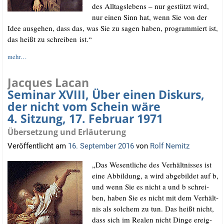
des All­tags­le­bens – nur gestützt wird,
nur einen Sinn hat, wenn Sie von der
Idee aus­ge­hen, dass das, was Sie zu sagen haben, pro­gram­miert ist,
das heißt zu schrei­ben ist.“
mehr…
Jacques Lacan
Seminar XVIII, Über einen Diskurs,
der nicht vom Schein wäre
4. Sitzung, 17. Februar 1971
Übersetzung und Erläuterung
Veröffentlicht am
16. September 2016
von
Rolf Nemitz
„Das Wesent­li­che des Ver­hält­nis­ses ist
eine Abbil­dung, a wird abge­bil­det auf b,
und wenn Sie es nicht a und b schrei­
ben, haben Sie es nicht mit dem Ver­hält­
nis als sol­chem zu tun. Das heißt nicht,
dass sich im Rea­len nicht Din­ge ereig­