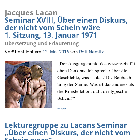
Jacques Lacan
Seminar XVIII, Über einen Diskurs,
der nicht vom Schein wäre
1. Sitzung, 13. Januar 1971
Übersetzung und Erläuterung
Veröffentlicht am
13. Mai 2016
von
Rolf Nemitz
„Der Aus­gangs­punkt des wis­sen­schaft­li­
chen Den­kens, ich spre­che über die
Geschich­te, was ist das? Die Beob­ach­
tung der Ster­ne. Was ist das ande­res als
die Kon­stel­la­ti­on, d..h. der typi­sche
Schein?“
mehr…
Lektüregruppe zu Lacans Seminar
„Über einen Diskurs, der nicht vom