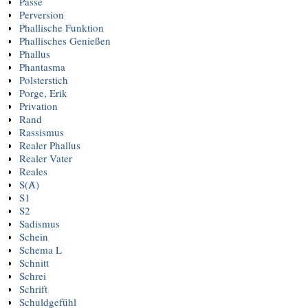
Passe
Perversion
Phallische Funktion
Phallisches Genießen
Phallus
Phantasma
Polsterstich
Porge, Erik
Privation
Rand
Rassismus
Realer Phallus
Realer Vater
Reales
S(Ⱥ)
S1
S2
Sadismus
Schein
Schema L
Schnitt
Schrei
Schrift
Schuldgefühl