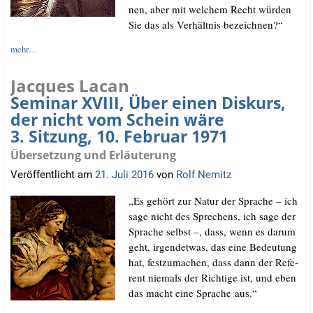
nen, aber mit wel­chem Recht wür­den
Sie das als Ver­hält­nis bezeichnen?“
mehr…
Jacques Lacan
Seminar XVIII, Über einen Diskurs,
der nicht vom Schein wäre
3. Sitzung, 10. Februar 1971
Übersetzung und Erläuterung
Veröffentlicht am
21. Juli 2016
von
Rolf Nemitz
„Es gehört zur Natur der Spra­che – ich
sage nicht des Spre­chens, ich sage der
Spra­che selbst –, dass, wenn es dar­um
geht, irgend­et­was, das eine Bedeu­tung
hat, fest­zu­ma­chen, dass dann der Refe­
rent nie­mals der Rich­ti­ge ist, und eben
das macht eine Spra­che aus.“