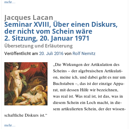
mehr…
Jacques Lacan
Seminar XVIII, Über einen Diskurs,
der nicht vom Schein wäre
2. Sitzung, 20. Januar 1971
Übersetzung und Erläuterung
Veröffentlicht am
20. Juli 2016
von
Rolf Nemitz
„Die Wir­kun­gen der Arti­ku­la­ti­on des
Scheins – der alge­bra­ischen Arti­ku­la­ti­
on, mei­ne ich, und dabei geht es nur um
Buch­sta­ben –, das ist der ein­zi­ge Appa­
rat, mit des­sen Hil­fe wir bezeich­nen,
was real ist. Was real ist, ist das, was in
die­sem Schein ein Loch macht, in die­
sem arti­ku­lier­ten Schein, der der wis­sen­
schaft­li­che Dis­kurs ist.“
mehr…