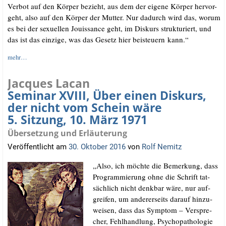
Ver­bot auf den Kör­per bezieht, aus dem der eige­ne Kör­per her­vor-
geht, also auf den Kör­per der Mut­ter. Nur dadurch wird das, wor­um
es bei der sexu­el­len Jouis­sance geht, im Dis­kurs struk­tu­riert, und
das ist das ein­zi­ge, was das Gesetz hier bei­steu­ern kann.“
mehr…
Jacques Lacan
Seminar XVIII, Über einen Diskurs,
der nicht vom Schein wäre
5. Sitzung, 10. März 1971
Übersetzung und Erläuterung
Veröffentlicht am
30. Oktober 2016
von
Rolf Nemitz
„Also, ich möch­te die Bemer­kung, dass
Pro­gram­mie­rung ohne die Schrift tat­
säch­lich nicht denk­bar wäre, nur auf­
grei­fen, um ande­rer­seits dar­auf hin­zu­
wei­sen, dass das Sym­ptom – Ver­spre­
cher, Fehl­hand­lung, Psy­cho­pa­tho­lo­gie