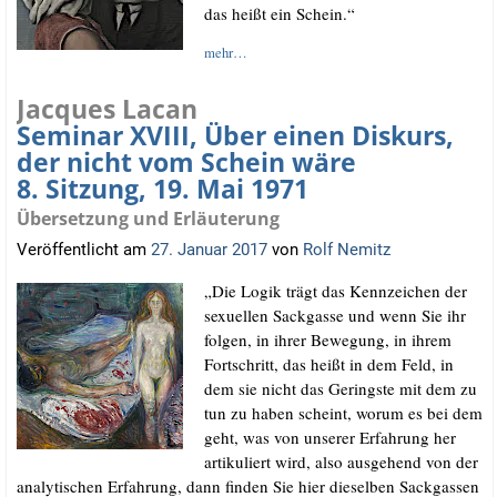
das heißt ein Schein.“
mehr…
Jacques Lacan
Seminar XVIII, Über einen Diskurs,
der nicht vom Schein wäre
8. Sitzung, 19. Mai 1971
Übersetzung und Erläuterung
Veröffentlicht am
27. Januar 2017
von
Rolf Nemitz
„Die Logik trägt das Kenn­zei­chen der
sexu­el­len Sack­gas­se und wenn Sie ihr
fol­gen, in ihrer Bewe­gung, in ihrem
Fort­schritt, das heißt in dem Feld, in
dem sie nicht das Gerings­te mit dem zu
tun zu haben scheint, wor­um es bei dem
geht, was von unse­rer Erfah­rung her
arti­ku­liert wird, also aus­ge­hend von der
ana­ly­ti­schen Erfah­rung, dann fin­den Sie hier die­sel­ben Sack­gas­sen