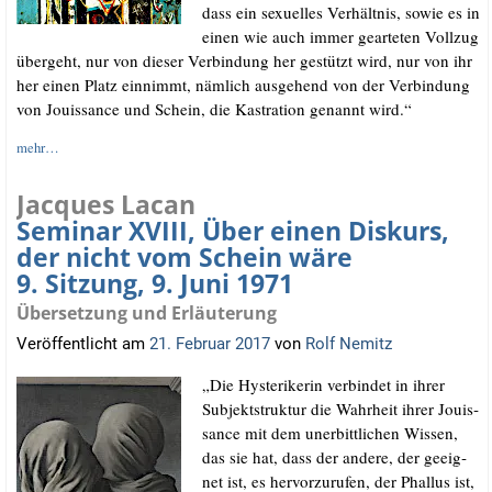
dass ein sexu­el­les Ver­hält­nis, sowie es in
einen wie auch immer gear­te­ten Voll­zug
über­geht, nur von die­ser Ver­bin­dung her gestützt wird, nur von ihr
her einen Platz ein­nimmt, näm­lich aus­ge­hend von der Ver­bin­dung
von Jouis­sance und Schein, die Kas­tra­ti­on genannt wird.“
mehr…
Jacques Lacan
Seminar XVIII, Über einen Diskurs,
der nicht vom Schein wäre
9. Sitzung, 9. Juni 1971
Übersetzung und Erläuterung
Veröffentlicht am
21. Februar 2017
von
Rolf Nemitz
„Die Hys­te­ri­ke­rin ver­bin­det in ihrer
Sub­jekt­struk­tur die Wahr­heit ihrer Jouis­
sance mit dem uner­bitt­li­chen Wis­sen,
das sie hat, dass der ande­re, der geeig­
net ist, es her­vor­zu­ru­fen, der Phal­lus ist,