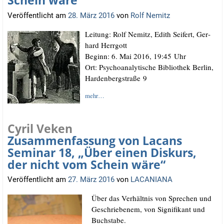
Schein wäre“
Veröffentlicht am
28. März 2016
von
Rolf Nemitz
Lei­tung: Rolf Nemitz, Edith Sei­fert, Ger­
hard Herrgott
Beginn: 6. Mai 2016, 19:45 Uhr
Ort: Psy­cho­ana­ly­ti­sche Biblio­thek Ber­lin,
Har­den­berg­stra­ße 9
mehr…
Cyril Veken
Zusammenfassung von Lacans
Seminar 18, „Über einen Diskurs,
der nicht vom Schein wäre“
Veröffentlicht am
27. März 2016
von
LACANIANA
Über das Ver­hält­nis von Spre­chen und
Geschrie­be­nem, von Signi­fi­kant und
Buchstabe.