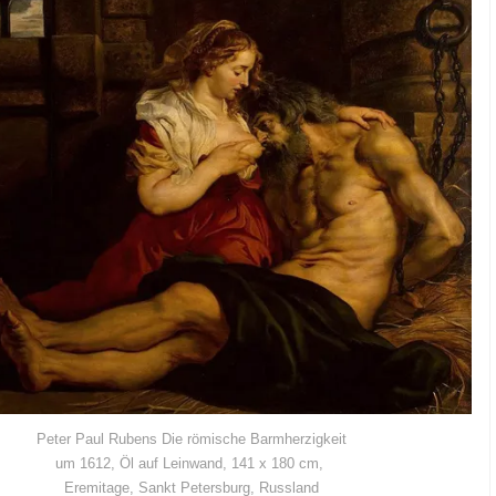
Peter Paul Rubens Die römi­sche Barmherzigkeit
um 1612, Öl auf Lein­wand, 141 x 180 cm,
Ere­mi­ta­ge, Sankt Peters­burg, Russland