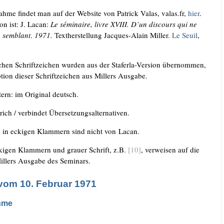
ah­me fin­det man auf der Web­site von Patrick Valas, valas​.fr,
hier
.
i­on ist: J. Lacan:
Le sémi­n­aire, liv­re XVIII. D’un dis­cours qui ne
 sem­blant
.
1971.
Text­her­stel­lung Jac­ques-Alain Mil­ler.
Le Seuil
,
schen Schrift­zei­chen wur­den aus der Sta­fer­la-Ver­si­on über­nom­men,
­ti­on die­ser Schrift­zei­chen aus Mil­lers Ausgabe.
tern: im Ori­gi­nal deutsch.
rich /​ ver­bin­det Übersetzungsalternativen.
en in ecki­gen Klam­mern sind nicht von Lacan.
ki­gen Klam­mern und grau­er Schrift, z.B.
[10]
, ver­wei­sen auf die
il­lers Aus­ga­be des Seminars.
vom 10. Februar 1971
hme