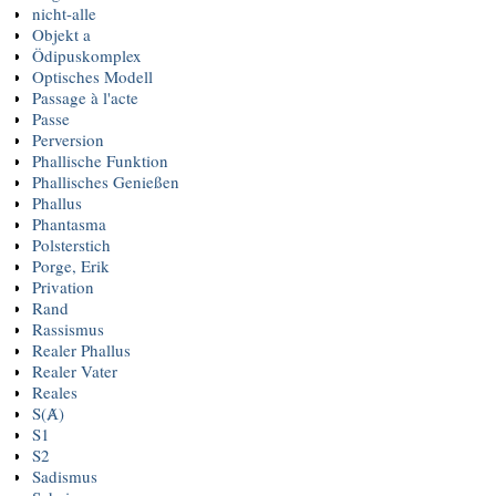
nicht-alle
Objekt a
Ödipuskomplex
Optisches Modell
Passage à l'acte
Passe
Perversion
Phallische Funktion
Phallisches Genießen
Phallus
Phantasma
Polsterstich
Porge, Erik
Privation
Rand
Rassismus
Realer Phallus
Realer Vater
Reales
S(Ⱥ)
S1
S2
Sadismus