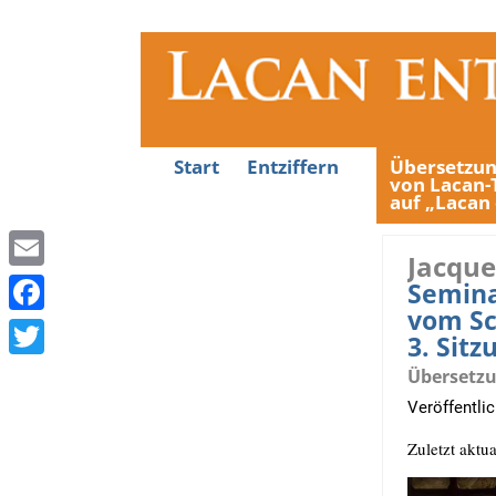
Start
Entziffern
Übersetzu
von Lacan-
auf „Lacan 
Jacque
E
Semina
vom Sc
m
F
3. Sitz
a
a
T
Übersetzu
i
c
w
Veröffentli
l
e
i
Zuletzt aktua
b
t