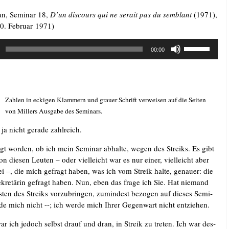
an, Semi­nar 18,
D’un dis­cours qui ne serait pas du sem­blant
(1971),
10. Febru­ar 1971)
Pfeiltasten
00:00
Hoch/Runter
benutzen,
um
die
Zah­len in ecki­gen Klam­mern und grau­er Schrift ver­wei­sen auf die Sei­ten
Lautstärke
von Mil­lers Aus­ga­be des Seminars.
zu
regeln.
ja nicht gera­de zahlreich.
gt wor­den, ob ich mein Semi­nar abhal­te, wegen des Streiks. Es gibt
n die­sen Leu­ten – oder viel­leicht war es nur einer, viel­leicht aber
 –, die mich gefragt haben, was ich vom Streik hal­te, genau­er: die
kre­tä­rin gefragt haben. Nun, eben das fra­ge ich Sie. Hat nie­mand
ten des Streiks vor­zu­brin­gen, zumin­dest bezo­gen auf die­ses Semi­
de mich nicht --; ich wer­de mich Ihrer Gegen­wart nicht entziehen.
ar ich jedoch selbst drauf und dran, in Streik zu tre­ten. Ich war des­