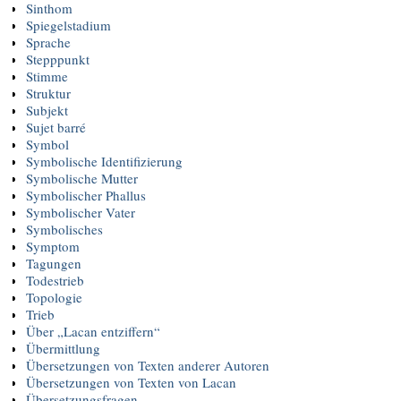
Sinthom
Spiegelstadium
Sprache
Stepppunkt
Stimme
Struktur
Subjekt
Sujet barré
Symbol
Symbolische Identifizierung
Symbolische Mutter
Symbolischer Phallus
Symbolischer Vater
Symbolisches
Symptom
Tagungen
Todestrieb
Topologie
Trieb
Über „Lacan entziffern“
Übermittlung
Übersetzungen von Texten anderer Autoren
Übersetzungen von Texten von Lacan
Übersetzungsfragen