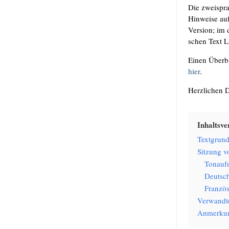
Die zwei­spra
Hin­wei­se auf
Ver­si­on; i
schen Text Lit
Einen Über­bl
hier
.
Herz­li­chen 
Inhalts­ver
Text­grund­
Sit­zung 
Ton­auf
Deutsc
Franzö
Ver­wand­t
Anmer­ku