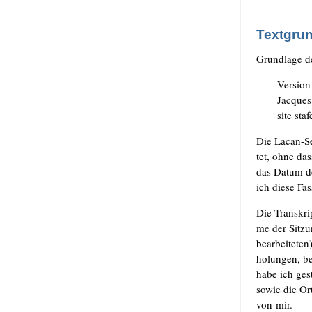
Textgru
Grund­la­ge d
Ver­si­o
Jac­que
site sta
Die Lacan-Sem
tet, ohne da
das Datum de
ich die­se Fas
Die Tran­skrip
me der Sit­zu
bear­bei­te­te
ho­lun­gen, b
habe ich ges
sowie die Orth
von mir.