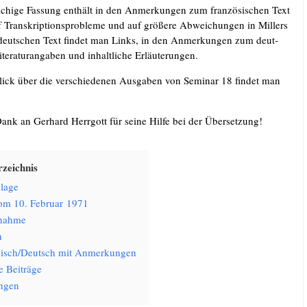
­chi­ge Fas­sung ent­hält in den Anmer­kun­gen zum fran­zö­si­schen Text
 Tran­skrip­ti­ons­pro­ble­me und auf grö­ße­re Abwei­chun­gen in Mil­lers
m deut­schen Text fin­det man Links, in den Anmer­kun­gen zum deut­
e­ra­tur­an­ga­ben und inhalt­li­che Erläuterungen.
ick über die ver­schie­de­nen Aus­ga­ben von Semi­nar 18 fin­det man
Dank an Ger­hard Herr­gott für sei­ne Hil­fe bei der Übersetzung!
­zeich­nis
la­ge
vom 10. Febru­ar 1971
­nah­me
h
sisch/​Deutsch mit Anmerkungen
e Beiträge
n­gen