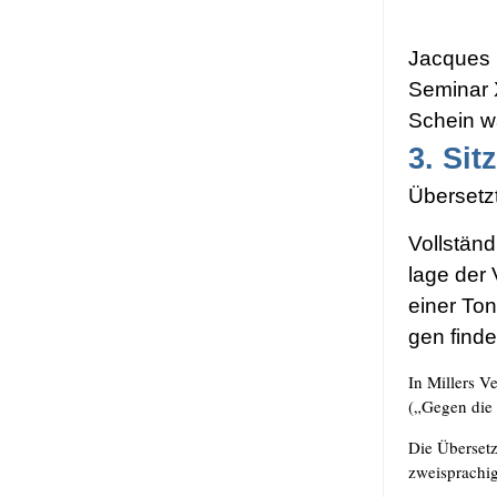
Jac­ques
Semi­nar 
Schein w
3.
Sit
Über­setz
Voll­stän
la­ge der 
einer Ton
gen fin­
In Mil­lers Ve
(„Gegen die L
Die Über­set
zwei­spra­chi