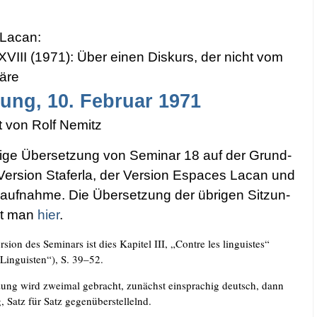
 Lacan:
XVIII (1971): Über einen Dis­kurs, der nicht vom
äre
­zung, 10. Febru­ar 1971
t von Rolf Nemitz
­di­ge Über­set­zung von Semi­nar 18 auf der Grund­
Ver­si­on Sta­fer­la, der Ver­si­on Espaces Lacan und
­auf­nah­me. Die Über­set­zung der übri­gen Sit­zun­
det man
hier
.
r­si­on des Semi­nars ist dies Kapi­tel III, „Cont­re les lin­gu­is­tes“
in­gu­is­ten“), S. 39–52.
­zung wird zwei­mal gebracht, zunächst ein­spra­chig deutsch, dann
g, Satz für Satz gegenüberstellelnd.