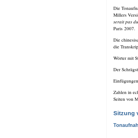
Die Ton­auf­n
Mil­lers Ver­s
serait pas du
Paris 2007.
Die chi­ne­si­
die Tran­skrip
Wör­ter mit S
Der Schräg­st
Ein­fü­gun­g
Zah­len in ec
Sei­ten von M
Sitzung 
Tonaufna
.