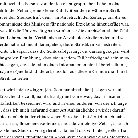
eit, weil die Per­son, von der ich eben gespro­chen habe, mei­ne
 mir in der Zei­tung eine klei­ne Rubrik über den erwähn­ten Streik
über den Streik­auf­ruf, dem – in Anbe­tracht der Zei­tung, um die es
m­mu­ni­qué des Minis­ters für natio­na­le Erzie­hung hin­zu­ge­fügt war,
was für die Uni­ver­si­tät getan wor­den ist: die durch­schnitt­li­che Zahl
l­ten Leh­ren­den im Ver­hält­nis zur Anzahl der Stu­die­ren­den und so
r­de natür­lich nicht dar­an­ge­hen, die­se Sta­tis­ti­ken zu bestrei­ten.
­te ich sagen, dass die Schluss­fol­ge­rung, die dar­aus gezo­gen wird,
ehr gro­ßen Bemü­hung, dass sie in jedem Fall befrie­di­gend sein müs­
­te sagen, dass sie mit mei­nen Infor­ma­tio­nen nicht über­ein­stimmt,
s guter Quel­le sind, der­art, dass ich aus die­sem Grun­de drauf und
Streik zu treten.
art wird mich zwin­gen [das Semi­nar abzu­hal­ten], sagen wir auf­
at­sa­che, die zählt, näm­lich auf­grund von etwas, das in unse­rer
Höf­lich­keit bezeich­net wird und in einer ande­ren, von der ich ange­
, dass ich mich auf­grund einer Art Anhäng­lich­keit wie­der dar­auf
­de, näm­lich in der chi­ne­si­schen Spra­che – bei der ich mich habe
en las­sen, Ihnen anzu­ver­trau­en, dass sie vor eini­ger Zeit --, also ich
z klei­nes Stück davon gelernt –, da heißt das
yi
. In der gro­ßen Tra­
ine der vier Grund­tu­gen­den – von wem? von was? eines Men­schen,