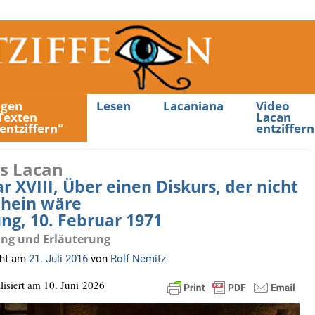
ngen
Lesen
Lacaniana
Video
Texten
Lacan
entziffern“
entziffern
s Lacan
r XVIII, Über einen Diskurs, der nicht
hein wäre
ung, 10. Februar 1971
ng und Erläuterung
cht am
21. Juli 2016
von
Rolf Nemitz
­li­siert am 10. Juni 2026