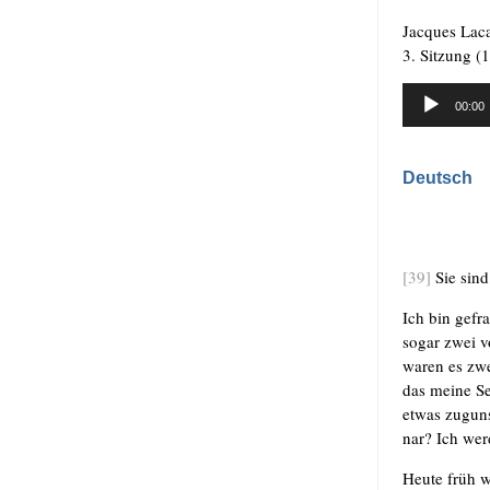
Jac­ques Lac
3. Sit­zung (
Audio-
00:00
Player
.
Deutsch
[39]
Sie sind 
Ich bin gefra
sogar zwei vo
waren es zwei
das mei­ne Se
etwas zuguns­
nar? Ich wer­
Heu­te früh w