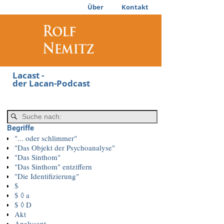
Über
Kontakt
Lacast -
der Lacan-Podcast
Begriffe
"... oder schlimmer"
"Das Objekt der Psychoanalyse"
"Das Sinthom"
"Das Sinthom" entziffern
"Die Identifizierung"
$
$ ◊ a
$ ◊ D
Akt
Analysant