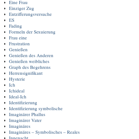
Eine Frau
Einziger Zug
Entzifferungsversuche
ES
Fading
Formeln der Sexuierung
Frau eine
Frustration
Genießen
Genießen des Anderen
Genießen weibliches
Graph des Begehrens
Herrensignifikant
Hysterie
Ich
Ichideal
Ideal-Ich
Identifizierung
Identifizierung symbolische
Imaginärer Phallus
Imaginärer Vater
Imaginäres
Imaginäres – Symbolisches – Reales
Innenacht