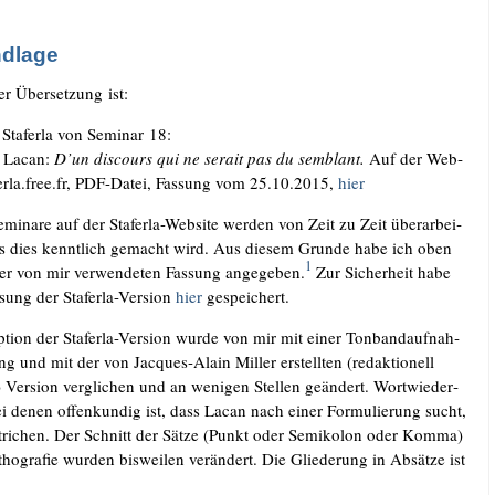
ndlage
er Über­set­zung ist:
n Sta­fer­la von Semi­nar 18:
s Lacan:
D’un dis­cours qui ne serait pas du sem­blant.
Auf der Web­
​fer​la​.free​.fr, PDF-Datei, Fas­sung vom 25.10.2015,
hier
i­na­re auf der Sta­fer­la-Web­site wer­den von Zeit zu Zeit über­ar­bei­
ss dies kennt­lich gemacht wird. Aus die­sem Grun­de habe ich oben
1
r von mir ver­wen­de­ten Fas­sung ange­ge­ben.
Zur Sicher­heit habe
­sung der Sta­fer­la-Ver­si­on
hier
gespeichert.
­ti­on der Sta­fer­la-Ver­si­on wur­de von mir mit einer Ton­band­auf­nah­
ng und mit der von Jac­ques-Alain Mil­ler erstell­ten (redak­tio­nell
n) Ver­si­on ver­gli­chen und an weni­gen Stel­len geän­dert. Wort­wie­der­
ei denen offen­kun­dig ist, dass Lacan nach einer For­mu­lie­rung sucht,
tri­chen. Der Schnitt der Sät­ze (Punkt oder Semi­ko­lon oder Kom­ma)
o­gra­fie wur­den bis­wei­len ver­än­dert. Die Glie­de­rung in Absät­ze ist