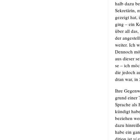
halb dazu ber
Sekre­tä­rin,
gezeigt hat, 
ging – ein Ko
über all das, 
der ange­stel
wei­ter. Ich we
Den­noch möch
aus die­ser s
se – ich möch
die jedoch au
dran war, in 
Ihre Gegen­w
grund einer T
Spra­che als 
kün­digt habe
bezie­hen wer
dazu hin­rei­ß
habe ein gan
di­ti­on ist
yi
e