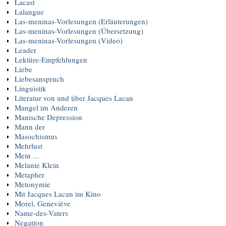
Lacast
Lalangue
Las-meninas-Vorlesungen (Erläuterungen)
Las-meninas-Vorlesungen (Übersetzung)
Las-meninas-Vorlesungen (Video)
Leader
Lektüre-Empfehlungen
Liebe
Liebesanspruch
Linguistik
Literatur von und über Jacques Lacan
Mangel im Anderen
Manische Depression
Mann der
Masochismus
Mehrlust
Mein ...
Melanie Klein
Metapher
Metonymie
Mit Jacques Lacan im Kino
Morel, Geneviève
Name-des-Vaters
Negation