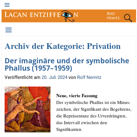
Archiv der Kategorie:
Privation
Der imaginäre und der symbolische
Phallus (1957–1959)
Veröffentlicht am
20. Juli 2024
von
Rolf Nemitz
Neue, vier­te Fassung
Der sym­bo­li­sche Phal­lus ist ein Minus­
zei­chen, der Signi­fi­kant des Begeh­rens,
die Reprä­sen­tanz des Urver­dräng­ten,
das Inter­vall zwi­schen den
Signifikanten.