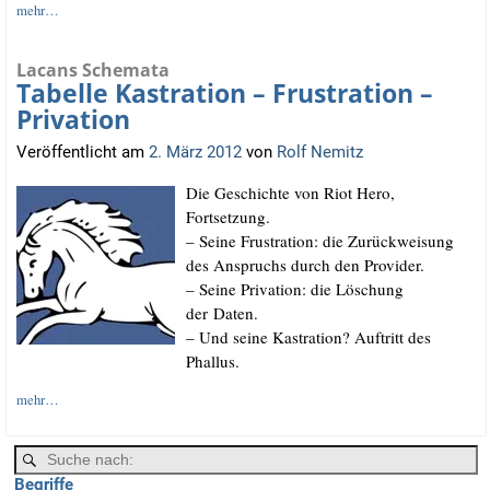
mehr…
Lacans Schemata
Tabelle Kastration – Frustration –
Privation
Veröffentlicht am
2. März 2012
von
Rolf Nemitz
Die Geschich­te von Riot Hero,
Fortsetzung.
– Sei­ne Frus­tra­ti­on: die Zurück­wei­sung
des Anspruchs durch den Provider.
– Sei­ne Pri­va­ti­on: die Löschung
der Daten.
– Und sei­ne Kas­tra­ti­on? Auf­tritt des
Phallus.
mehr…
Begriffe