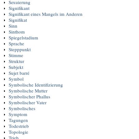
Sexuierung
Signifikant
Signifikant eines Mangels im Anderen
Signifikat
Sinn
Sinthom
Spiegelstadium
Sprache
Stepppunkt
Stimme
Struktur
Subjekt
Sujet barré
Symbol
Symbolische Identifizierung
Symbolische Mutter
Symbolischer Phallus
Symbolischer Vater
Symbolisches
Symptom
Tagungen
Todestrieb
Topologie
Trieb