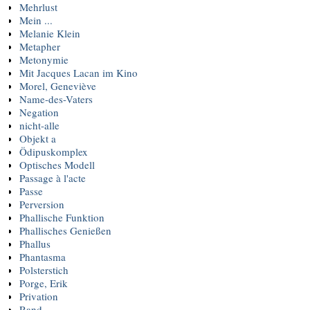
Mehrlust
Mein ...
Melanie Klein
Metapher
Metonymie
Mit Jacques Lacan im Kino
Morel, Geneviève
Name-des-Vaters
Negation
nicht-alle
Objekt a
Ödipuskomplex
Optisches Modell
Passage à l'acte
Passe
Perversion
Phallische Funktion
Phallisches Genießen
Phallus
Phantasma
Polsterstich
Porge, Erik
Privation
Rand