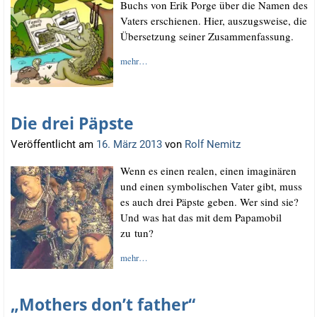
Buchs von Erik Por­ge über die Namen des
Vaters erschie­nen. Hier, aus­zugs­wei­se, die
Über­set­zung sei­ner Zusammenfassung.
mehr…
Die drei Päpste
Veröffentlicht am
16. März 2013
von
Rolf Nemitz
Wenn es einen rea­len, einen ima­gi­nä­ren
und einen sym­bo­li­schen Vater gibt, muss
es auch drei Päps­te geben. Wer sind sie?
Und was hat das mit dem Papa­mo­bil
zu tun?
mehr…
„Mothers don’t father“