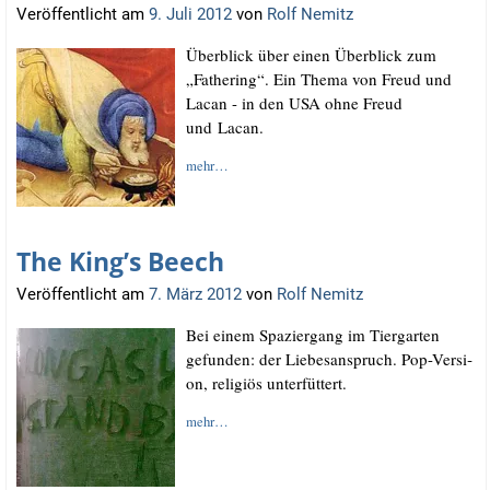
Veröffentlicht am
9. Juli 2012
von
Rolf Nemitz
Über­blick über einen Über­blick zum
„Fathe­ring“. Ein The­ma von Freud und
Lacan - in den USA ohne Freud
und Lacan.
mehr…
The King’s Beech
Veröffentlicht am
7. März 2012
von
Rolf Nemitz
Bei einem Spa­zier­gang im Tier­gar­ten
gefun­den: der Lie­bes­an­spruch. Pop-Ver­si­
on, reli­gi­ös unterfüttert.
mehr…