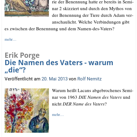
rie der Benen­nung hat­te er bereits in Semi­
nar 2 skiz­ziert und durch den Mythos von
der Benen­nung der Tie­re durch Adam ver­
an­schau­licht. Wel­che Ver­bin­dun­gen gibt
es zwi­schen der Benen­nung und dem Namen-des-Vaters?
mehr…
Erik Porge
Die Namen des Vaters - warum
„die“?
Veröffentlicht am
20. Mai 2013
von
Rolf Nemitz
War­um heißt Lacans abge­bro­che­nes Semi­
nar von 1963
DIE Namen des Vaters
und
nicht
DER Name des Vaters
?
mehr…