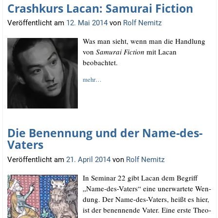
Crashkurs Lacan: Samurai Fiction
Veröffentlicht am
12. Mai 2014
von
Rolf Nemitz
Was man sieht, wenn man die Hand­lung
von
Samu­rai Fic­tion
mit Lacan
beobachtet.
mehr…
Die Benennung und der Name-des-
Vaters
Veröffentlicht am
21. April 2014
von
Rolf Nemitz
In Semi­nar 22 gibt Lacan dem Begriff
„Name-des-Vaters“ eine uner­war­te­te Wen­
dung. Der Name-des-Vaters, heißt es hier,
ist der benen­nen­de Vater. Eine ers­te Theo­