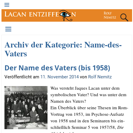
Archiv der Kategorie:
Name-des-
Vaters
Der Name des Vaters (bis 1958)
Veröffentlicht am
11. November 2014
von
Rolf Nemitz
Was ver­steht Jaques Lacan unter dem
sym­bo­li­schen Vater? Und was unter dem
Namen des Vaters?
Ein Über­blick über sei­ne The­sen im Rom-
Vor­trag von 1953, im Psy­cho­se-Auf­satz
von 1958 und in den Semi­na­ren bis ein­
schließ­lich Semi­nar 5 von 1957/​58,
Die