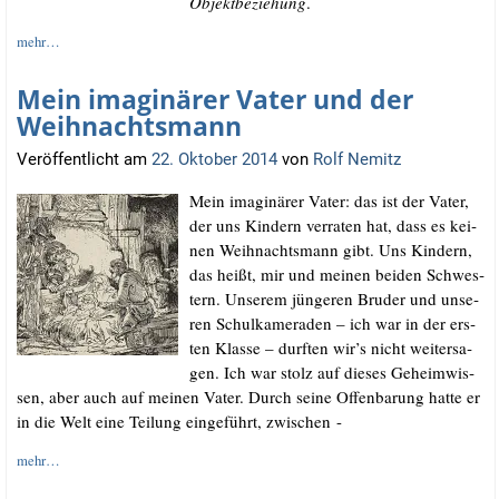
Objekt­be­zie­hung
.
mehr…
Mein imaginärer Vater und der
Weihnachtsmann
Veröffentlicht am
22. Oktober 2014
von
Rolf Nemitz
Mein ima­gi­nä­rer Vater: das ist der Vater,
der uns Kin­dern ver­ra­ten hat, dass es kei­
nen Weih­nachts­mann gibt. Uns Kin­dern,
das heißt, mir und mei­nen bei­den Schwes­
tern. Unse­rem jün­ge­ren Bru­der und unse­
ren Schul­ka­me­ra­den – ich war in der ers­
ten Klas­se – durf­ten wir’s nicht wei­ter­sa­
gen. Ich war stolz auf die­ses Geheim­wis­
sen, aber auch auf mei­nen Vater. Durch sei­ne Offen­ba­rung hat­te er
in die Welt eine Tei­lung ein­ge­führt, zwischen -
mehr…