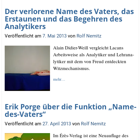
Der verlorene Name des Vaters, das
Erstaunen und das Begehren des
Analytikers
Veröffentlicht am
7. Mai 2013
von
Rolf Nemitz
Alain Didier-Weill ver­gleicht Lacans
Arbeits­wei­se als Ana­ly­ti­ker und Lehr­ana­
ly­ti­ker mit dem von Freud ent­deck­ten
Witzmechanismus.
mehr…
Erik Porge über die Funktion „Name-
des-Vaters“
Veröffentlicht am
27. April 2013
von
Rolf Nemitz
Im Érès-Ver­lag ist eine Neu­auf­la­ge des