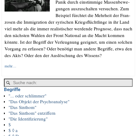
Panik durch ein­stim­mi­ge Mas­sen­be­we­
gun­gen aus­zu­schal­ten ver­su­chen. Zum
Bei­spiel fürch­tet die Mehr­heit der Fran­
zo­sen die Immi­gra­ti­on der syri­schen Kriegs­flücht­lin­ge in ihr Land
viel mehr als die immer rea­lis­ti­scher wer­den­de Pro­gno­se, dass nach
den nächs­ten Wah­len der Front Natio­nal an die Macht kom­men
könn­te. Ist der Begriff der Ver­leug­nung geeig­net, um einen sol­chen
Vor­gang zu erfas­sen? Oder benö­tigt man ande­re Begrif­fe, etwa den
des Akts? Oder den der Aus­lö­schung des Wissens?
mehr…
Begriffe
"... oder schlimmer"
"Das Objekt der Psychoanalyse"
"Das Sinthom"
"Das Sinthom" entziffern
"Die Identifizierung"
$
$ ◊ a