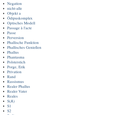
Negation
nicht-alle
Objekt a
Ödipuskomplex
Optisches Modell
Passage à l'acte
Passe
Perversion
Phallische Funktion
Phallisches Genießen
Phallus
Phantasma
Polsterstich
Porge, Erik
Privation
Rand
Rassismus
Realer Phallus
Realer Vater
Reales
S(Ⱥ)
S1
S2