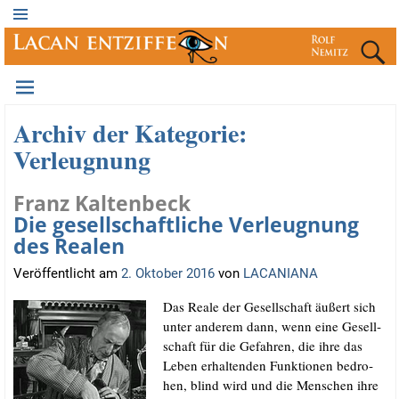
Archiv der Kategorie:
Verleugnung
Franz Kaltenbeck
Die gesellschaftliche Verleugnung
des Realen
Veröffentlicht am
2. Oktober 2016
von
LACANIANA
Das Rea­le der Gesell­schaft äußert sich
unter ande­rem dann, wenn eine Gesell­
schaft für die Gefah­ren, die ihre das
Leben erhal­ten­den Funk­tio­nen bedro­
hen, blind wird und die Men­schen ihre