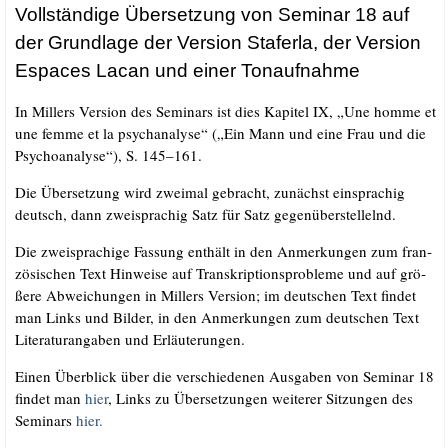
Voll­stän­di­ge Über­set­zung von Semi­nar 18 auf
der Grund­la­ge der Ver­si­on Sta­fer­la, der Ver­si­on
Espaces Lacan und einer Tonaufnahme
In Mil­lers Ver­si­on des Semi­nars ist dies Kapi­tel IX, „Une hom­me et
une femme et la psy­ch­ana­ly­se“ („Ein Mann und eine Frau und die
Psy­cho­ana­ly­se“), S. 145–161.
Die Über­set­zung wird zwei­mal gebracht, zunächst ein­spra­chig
deutsch, dann zwei­spra­chig Satz für Satz gegenüberstellelnd.
Die zwei­spra­chi­ge Fas­sung ent­hält in den Anmer­kun­gen zum fran­
zö­si­schen Text Hin­wei­se auf Tran­skrip­ti­ons­pro­ble­me und auf grö­
ße­re Abwei­chun­gen in Mil­lers Ver­si­on; im deut­schen Text fin­det
man Links und Bil­der, in den Anmer­kun­gen zum deut­schen Text
Lite­ra­tur­an­ga­ben und Erläuterungen.
Einen Über­blick über die ver­schie­de­nen Aus­ga­ben von Semi­nar 18
fin­det man
hier
, Links zu Über­set­zun­gen wei­te­rer Sit­zun­gen des
Semi­nars
hier.