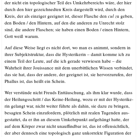
der nicht ein topo­lo­gi­scher Teil des Umkehr­be­reichs wäre, der hier
durch den hier gezeich­ned­ten Kreis dar­ge­stellt wird, durch den
Kreis, der als ein­zi­ger geeig­net ist, die­ser Fla­sche den
cul z
u geben,
den Boden /​ den Hin­tern, auf den die ande­ren zu Unrecht stolz
sind, die ande­re Fla­schen; sie haben einen Boden /​ einen Hin­tern,
Gott weiß warum.
Auf die­se Wei­se liegt es nicht dort, wo man es animmt, son­dern in
ihrer Sub­jekt­struk­tur, dass die Hys­te­ri­ke­rin – damit kom­me ich zu
einem Teil der Leu­te, auf die ich gera­de ver­wie­sen habe – die
Wahr­heit ihrer Jouis­sance mit dem uner­bitt­li­chen Wis­sen ver­bin­det,
das sie hat, dass der ande­re, der geeig­net ist, sie her­vor­zu­ru­fen, der
Phal­lus ist, das heißt ein Schein.
Wer ver­stün­de nicht Freuds Ent­täu­schung, als ihm klar wur­de, dass
der Hei­lungs­schritt /​ das Kei­ne-Hei­lung, wozu er mit der Hys­te­ri­ke­
rin gelangt war, nicht wei­ter führ­te als dahin, sie dazu zu brin­gen,
besag­ten Schein ein­zu­for­dern, plötz­lich mit rea­len Tugen­den aus­
ge­stat­tet, da er ihn an die­sem Umkehr­punkt auf­ge­hängt hat­te, der
auf dem Kör­per zwar nicht unauf­find­bar ist, das ist offen­sicht­lich,
der aber den­noch eine topo­lo­gisch ganz unkor­rek­te Figu­ra­ti­on der