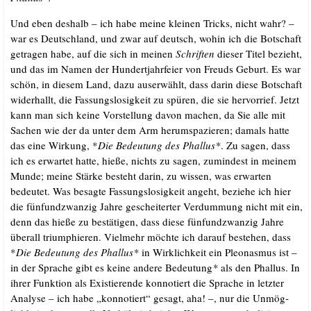
Und eben des­halb – ich habe mei­ne klei­nen Tricks, nicht wahr? –
war es Deutsch­land, und zwar auf deutsch, wohin ich die Bot­schaft
getra­gen habe, auf die sich in mei­nen
Schrif­ten
die­ser Titel bezieht,
und das im Namen der Hun­dert­jahr­fei­er von Freuds Geburt. Es war
schön, in die­sem Land, dazu aus­er­wählt, dass dar­in die­se Bot­schaft
wider­hallt, die Fas­sungs­lo­sig­keit zu spü­ren, die sie her­vor­rief. Jetzt
kann man sich kei­ne Vor­stel­lung davon machen, da Sie alle mit
Sachen wie der da unter dem Arm her­um­spa­zie­ren; damals hat­te
das eine Wir­kung, *
Die Bedeu­tung des Phal­lus*
. Zu sagen, dass
ich es erwar­tet hat­te, hie­ße, nichts zu sagen, zumin­dest in mei­nem
Mun­de; mei­ne Stär­ke besteht dar­in, zu wis­sen, was erwar­ten
bedeu­tet. Was besag­te Fas­sungs­lo­sig­keit angeht, bezie­he ich hier
die fünf­und­zwan­zig Jah­re geschei­ter­ter Ver­dum­mung nicht mit ein,
denn das hie­ße zu bestä­ti­gen, dass die­se fünf­und­zwan­zig Jah­re
über­all tri­um­phie­ren. Viel­mehr möch­te ich dar­auf bestehen, dass
*
Die Bedeu­tung des Phal­lus*
in Wirk­lich­keit ein Pleo­nas­mus ist –
in der Spra­che gibt es kei­ne ande­re Bedeu­tung
*
als den Phal­lus. In
ihrer Funk­ti­on als Exis­tie­ren­de kon­no­tiert die Spra­che in letz­ter
Ana­ly­se – ich habe „kon­no­tiert“ gesagt, aha! –, nur die Unmög­