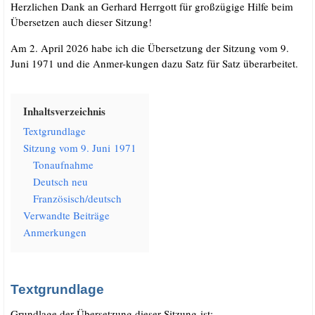
Herz­li­chen Dank an Ger­hard Herr­gott für groß­zü­gi­ge Hil­fe beim
Über­set­zen auch die­ser Sitzung!
Am 2. April 2026 habe ich die Über­set­zung der Sit­zung vom 9.
Juni 1971 und die Anmer-kun­gen dazu Satz für Satz überarbeitet.
Inhalts­ver­zeich­nis
Text­grund­la­ge
Sit­zung vom 9. Juni 1971
Ton­auf­nah­me
Deutsch neu
Französisch/​deutsch
Ver­wand­te Beiträge
Anmer­kun­gen
Textgrundlage
Grund­la­ge der Über­set­zung die­ser Sit­zung ist: