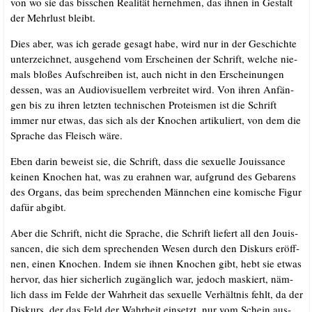
von wo sie das biss­chen Rea­li­tät her­neh­men, das ihnen in Gestalt
der Mehr­lust bleibt.
Dies aber, was ich gera­de gesagt habe, wird nur in der Geschich­te
unter­zeich­net, aus­ge­hend vom Erschei­nen der Schrift, wel­che nie­
mals blo­ßes Auf­schrei­ben ist, auch nicht in den Erschei­nun­gen
des­sen, was an Audio­vi­su­el­lem ver­brei­tet wird. Von ihren Anfän­
gen bis zu ihren letz­ten tech­ni­schen Prot­e­is­men ist die Schrift
immer nur etwas, das sich als der Kno­chen arti­ku­liert, von dem die
Spra­che das Fleisch wäre.
Eben dar­in beweist sie, die Schrift, dass die sexu­el­le Jouis­sance
kei­nen Kno­chen hat, was zu erah­nen war, auf­grund des Geba­rens
des Organs, das beim spre­chen­den Männ­chen eine komi­sche Figur
dafür abgibt.
Aber die Schrift, nicht die Spra­che, die Schrift lie­fert all den Jouis­
san­cen, die sich dem spre­chen­den Wesen durch den Dis­kurs eröff­
nen, einen Kno­chen. Indem sie ihnen Kno­chen gibt, hebt sie etwas
her­vor, das hier sicher­lich zugäng­lich war, jedoch mas­kiert, näm­
lich dass im Fel­de der Wahr­heit das sexu­el­le Ver­hält­nis fehlt, da der
Dis­kurs, der das Feld der Wahr­heit ein­setzt, nur vom Schein aus­