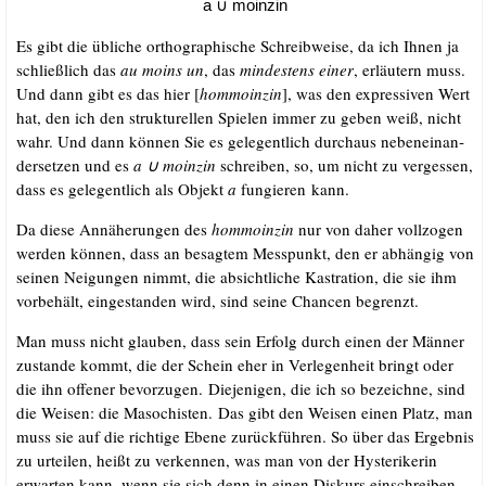
a ∪ moinzin
Es gibt die übli­che ortho­gra­phi­sche Schreib­wei­se, da ich Ihnen ja
schließ­lich das
au moins un
, das
min­des­tens
einer
, erläu­tern muss.
Und dann gibt es das hier [
hom­mo­in­zin
], was den expres­si­ven Wert
hat, den ich den struk­tu­rel­len Spie­len immer zu geben weiß, nicht
wahr. Und dann kön­nen Sie es gele­gent­lich durch­aus neben­ein­an­
der­set­zen und es
a ∪ moin­zin
schrei­ben, so, um nicht zu ver­ges­sen,
dass es gele­gent­lich als Objekt
a
fun­gie­ren kann.
Da die­se Annä­he­run­gen des
hom­mo­in­zin
nur von daher voll­zo­gen
wer­den kön­nen, dass an besag­tem Mess­punkt, den er abhän­gig von
sei­nen Nei­gun­gen nimmt, die absicht­li­che Kas­tra­ti­on, die sie ihm
vor­be­hält, ein­ge­stan­den wird, sind sei­ne Chan­cen begrenzt.
Man muss nicht glau­ben, dass sein Erfolg durch einen der Män­ner
zustan­de kommt, die der Schein eher in Ver­le­gen­heit bringt oder
die ihn offe­ner bevor­zu­gen. Die­je­ni­gen, die ich so bezeich­ne, sind
die Wei­sen: die Maso­chis­ten. Das gibt den Wei­sen einen Platz, man
muss sie auf die rich­ti­ge Ebe­ne zurück­füh­ren. So über das Ergeb­nis
zu urtei­len, heißt zu ver­ken­nen, was man von der Hys­te­ri­ke­rin
erwar­ten kann, wenn sie sich denn in einen Dis­kurs ein­schrei­ben