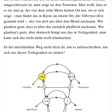
ein­ge­schlos­sen ist, man zeigt sie den Tou­ris­ten. Man weiß, dass er
es ist, nun ja, der von dem zehn Meter hohen Ort aus, wo er sich
zeigt – man fin­det das in Kyo­to an einem Ort, der
Sil­ber­pa­vil­lon
genannt wird –, der von dort aus über den Mond nach­sann. Wir
glau­ben gern, dass er über ihn ziem­lich phal­lisch nach­sann. Wir
glauben’s gern, aber den­noch bringt uns das in Ver­le­gen­heit, man
kann sich das nicht mehr recht klarmachen.
Ist der durch­lau­fe­ne Weg nicht dazu da, um es auf­zu­schrei­ben, um
sich aus die­ser Ver­le­gen­heit zu ziehen?