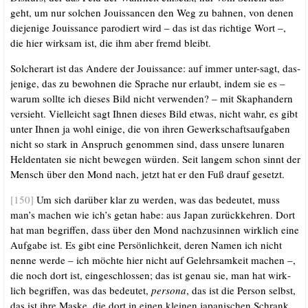
geht, um nur sol­chen Jouis­san­cen den Weg zu bah­nen, von denen
die­je­ni­ge Jouis­sance par­odiert wird – das ist das rich­ti­ge Wort –,
die hier wirk­sam ist, die ihm aber fremd bleibt.
Sol­cher­art ist das Ande­re der Jouis­sance: auf immer unter-sagt, das­
je­ni­ge, das zu bewoh­nen die Spra­che nur erlaubt, indem sie es –
war­um soll­te ich die­ses Bild nicht ver­wen­den? – mit Ska­p­hand­ern
ver­sieht. Viel­leicht sagt Ihnen die­ses Bild etwas, nicht wahr, es gibt
unter Ihnen ja wohl eini­ge, die von ihren Gewerk­schafts­auf­ga­ben
nicht so stark in Anspruch genom­men sind, dass unse­re luna­ren
Hel­den­ta­ten sie nicht bewe­gen wür­den. Seit lan­gem schon sinnt der
Mensch über den Mond nach, jetzt hat er den Fuß drauf gesetzt.
[150]
Um sich dar­über klar zu wer­den, was das bedeu­tet, muss
man’s machen wie ich’s getan habe: aus Japan zurück­keh­ren. Dort
hat man begrif­fen, dass über den Mond nach­zu­sin­nen wirk­lich eine
Auf­ga­be ist. Es gibt eine Per­sön­lich­keit, deren Namen ich nicht
nen­ne wer­de – ich möch­te hier nicht auf Gelehr­sam­keit machen –,
die noch dort ist, ein­ge­schlos­sen; das ist genau sie, man hat wirk­
lich begrif­fen, was das bedeu­tet,
per­so­na
, das ist die Per­son selbst,
das ist ihre Mas­ke, die dort in einen klei­nen japa­ni­schen Schrank