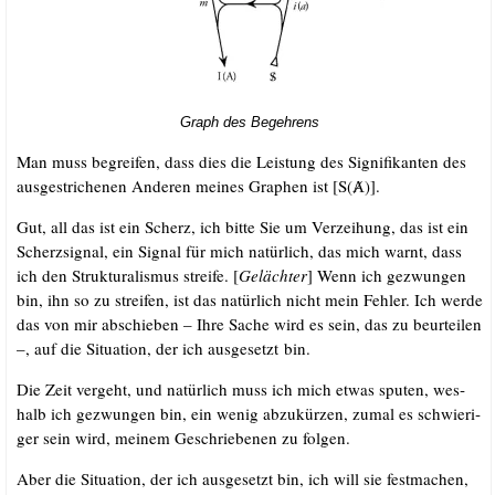
Graph des Begehrens
Man muss begrei­fen, dass dies die Leis­tung des Signi­fi­kan­ten des
aus­ge­stri­che­nen Ande­ren mei­nes Gra­phen ist [S(Ⱥ)].
Gut, all das ist ein Scherz, ich bit­te Sie um Ver­zei­hung, das ist ein
Scherz­si­gnal, ein Signal für mich natür­lich, das mich warnt, dass
ich den Struk­tu­ra­lis­mus strei­fe. [
Geläch­ter
] Wenn ich gezwun­gen
bin, ihn so zu strei­fen, ist das natür­lich nicht mein Feh­ler. Ich wer­de
das von mir abschie­ben – Ihre Sache wird es sein, das zu beur­tei­len
–, auf die Situa­ti­on, der ich aus­ge­setzt bin.
Die Zeit ver­geht, und natür­lich muss ich mich etwas spu­ten, wes­
halb ich gezwun­gen bin, ein wenig abzu­kür­zen, zumal es schwie­ri­
ger sein wird, mei­nem Geschrie­be­nen zu folgen.
Aber die Situa­ti­on, der ich aus­ge­setzt bin, ich will sie fest­ma­chen,