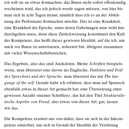
ich will sie an etwas fest­ma­chen, das Ihnen nicht sofort offen­kun­dig
erschei­nen wird, das ich jedoch wer­de sagen müs­sen, von hier bis
man sich in acht Tagen trennt, näm­lich dass ich es an der Ableh­
nung der Per­for­manz fest­ma­chen möch­te. Das ist eine Krank­heit,
eine Krank­heit der Epo­che, unter deren Gabe­lun­gen man wohl hin­
durch­ge­hen muss, denn die­se Zurück­wei­sung kon­sti­tu­iert den Kult
der Kom­pe­tenz, das heißt die­ser gewis­sen Idea­li­tät, auf die ich, um
mich vor Ihnen zu auto­ri­sie­ren, redu­ziert bin, übri­gens zusam­men
mit vie­len Wissenschaftsbereichen.
Das Ergeb­nis, also das sind Anek­do­ten. Mei­ne
Schrif­ten
bei­spiels­
wei­se, man über­setzt eine davon ins Eng­li­sche,
Funk­ti­on und Feld
des Spre­chens und der Spra­che,
man über­setzt das mit
The lan­
guage of the self.
Gera­de habe ich erfah­ren, dass man auf Spa­nisch
eben­falls etwas in die­ser Art gemacht hat; eine Über­set­zung einer
gewis­sen Anzahl <mei­ner Schrif­ten>, das hat den Titel
Struk­tu­ra­lis­
ti­sche Aspek­te von Freud
, also etwas von die­ser Art; gut, las­sen
wir das.
Die Kom­pe­tenz exis­tiert nur von daher, dass sie sich in der Inkom­
pe­tenz ein­rich­tet, um sich in Gestalt der Idea­li­tät der Ver­eh­rung