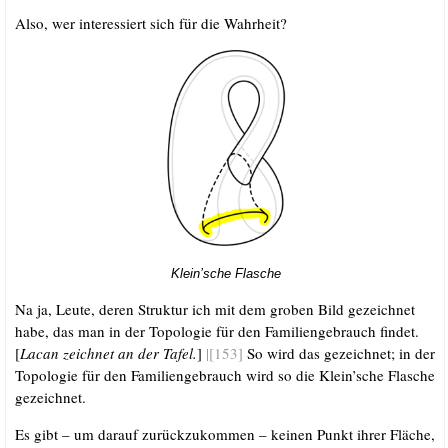
Also, wer inter­es­siert sich für die Wahrheit?
Klein’sche Fla­sche
Na ja, Leu­te, deren Struk­tur ich mit dem gro­ben Bild gezeich­net
habe, das man in der Topo­lo­gie für den Fami­li­en­ge­brauch fin­det.
[
Lacan zeich­net an der Tafel.
]
|[153]
So wird das gezeich­net; in der
Topo­lo­gie für den Fami­li­en­ge­brauch wird so die Klein’sche Fla­sche
gezeichnet.
Es gibt – um dar­auf zurück­zu­kom­men – kei­nen Punkt ihrer Flä­che,