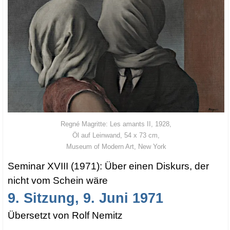
Reg­né Magrit­te: Les amants II, 1928,
Öl auf Lein­wand, 54 x 73 cm,
Muse­um of Modern Art, New York
Semi­nar XVIII (1971): Über einen Dis­kurs, der
nicht vom Schein wäre
9. Sit­zung, 9. Juni 1971
Über­setzt von Rolf Nemitz