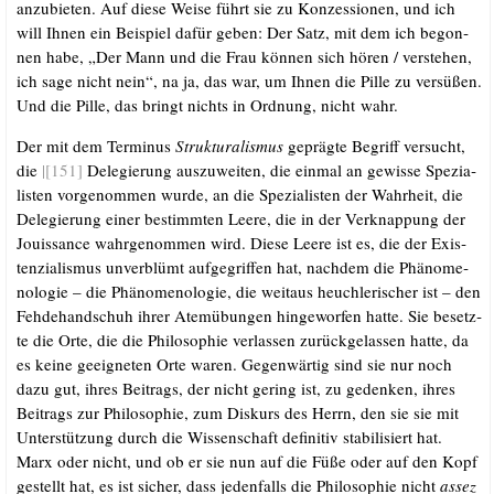
anzu­bie­ten. Auf die­se Wei­se führt sie zu Kon­zes­sio­nen, und ich
will Ihnen ein Bei­spiel dafür geben: Der Satz, mit dem ich begon­
nen habe, „Der Mann und die Frau kön­nen sich hören /​ ver­ste­hen,
ich sage nicht nein“, na ja, das war, um Ihnen die Pil­le zu ver­sü­ßen.
Und die Pil­le, das bringt nichts in Ord­nung, nicht wahr.
Der mit dem Ter­mi­nus
Struk­tu­ra­lis­mus
gepräg­te Begriff ver­sucht,
die
|[151]
Dele­gie­rung aus­zu­wei­ten, die ein­mal an gewis­se Spe­zia­
lis­ten vor­ge­nom­men wur­de, an die Spe­zia­lis­ten der Wahr­heit, die
Dele­gie­rung einer bestimm­ten Lee­re, die in der Ver­knap­pung der
Jouis­sance wahr­ge­nom­men wird. Die­se Lee­re ist es, die der Exis­
ten­zia­lis­mus unver­blümt auf­ge­grif­fen hat, nach­dem die Phä­no­me­
no­lo­gie – die Phä­no­me­no­lo­gie, die weit­aus heuch­le­ri­scher ist – den
Feh­de­hand­schuh ihrer Atem­übun­gen hin­ge­wor­fen hat­te. Sie besetz­
te die Orte, die die Phi­lo­so­phie ver­las­sen zurück­ge­las­sen hat­te, da
es kei­ne geeig­ne­ten Orte waren. Gegen­wär­tig sind sie nur noch
dazu gut, ihres Bei­trags, der nicht gering ist, zu geden­ken, ihres
Bei­trags zur Phi­lo­so­phie, zum Dis­kurs des Herrn, den sie sie mit
Unter­stüt­zung durch die Wis­sen­schaft defi­ni­tiv sta­bi­li­siert hat.
Marx oder nicht, und ob er sie nun auf die Füße oder auf den Kopf
gestellt hat, es ist sicher, dass jeden­falls die Phi­lo­so­phie nicht
assez