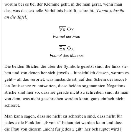
wor­um bei es bei der Klem­me geht, in die man gerät, wenn man
das, was das sexu­el­le Ver­hält­nis betrifft, schreibt. [
Lacan schreibt
an die Tafel
.]
For­mel der Frau
For­mel des Mannes
Die bei­den Stri­che, die über die Sym­bo­le gesetzt sind, die links ste­
hen und von denen her sich jeweils – hin­sicht­lich des­sen, wor­um es
geht – all das ver­or­tet, was imstan­de ist, auf den Schein der sexu­el­
len Jouis­sance zu ant­wor­ten, die­se bei­den soge­nann­ten Nega­ti­ons­
stri­che sind hier so, dass sie gera­de nicht zu schrei­ben sind, da man
von dem, was nicht geschrie­ben wer­den kann, ganz ein­fach nicht
schreibt.
Man kann sagen, dass sie nicht zu schrei­ben sind, dass nicht für
jedes
x
die Funk­ti­on „Φ von
x
“ behaup­tet wer­den kann und dass
die Frau von die­sem „nicht für jedes
x
gilt“ her behaup­tet wird [