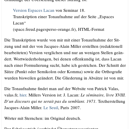
Ver­si­on Espaces Lacan
von Semi­nar 18.
Tran­skrip­ti­on einer Ton­auf­nah­me auf der Sei­te „Espaces
Lacan“
(space​.freud​.pages​per​so​-oran​ge​.fr), HTML-Format
Die Tran­skrip­ti­on wur­de von mir mit einer Ton­auf­nah­me der Sit­
zung und mit der von Jac­ques-Alain Mil­ler erstell­ten (redak­tio­nell
bear­bei­te­ten) Ver­si­on ver­gli­chen und nur an weni­gen Stel­len geän­
dert. Wort­wie­der­ho­lun­gen, bei denen offen­kun­dig ist, dass Lacan
nach einer For­mu­lie­rung sucht, habe ich gestri­chen. Der Schnitt der
Sät­ze (Punkt oder Semi­ko­lon oder Kom­ma) sowie die Ortho­gra­fie
wur­den bis­wei­len geän­dert. Die Glie­de­rung in Absät­ze ist von mir.
Die Ton­auf­nah­me fin­det man auf der Web­site von Patrick Valas,
valas​.fr,
hier
. Mil­lers Ver­si­on ist: J. Lacan:
Le sémi­n­aire, liv­re XVIII.
D’un dis­cours qui ne serait pas du sem­blant
.
1971.
Text­her­stel­lung
Jac­ques-Alain Mil­ler.
Le Seuil
, Paris 2007.
Wör­ter mit Stern­chen: im Ori­gi­nal deutsch.
Der Schrägs­strich /​ ver­bin­det Übersetzungsvarianten.