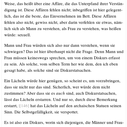
Wei­se, das heißt über eine Affä­re, die das Unter­pfand ihrer Ver­stän­
di­gung ist. Die­se Affä­ren feh­len nicht; inbe­grif­fen ist hier gele­gent­
lich, das ist die bes­te, das Ein­ver­neh­men im Bett. Die­se Affä­ren
feh­len also nicht, gewiss nicht, aber dar­in ver­feh­len sie etwas, näm­
lich sich als Mann zu ver­ste­hen, als Frau zu ver­ste­hen, was hei­ßen
wür­de: sexuell.
Mann und Frau wür­den sich also nur dann ver­ste­hen, wenn sie
schwie­gen? Das ist hier über­haupt nicht die Fra­ge. Denn Mann und
Frau müs­sen kei­nes­wegs spre­chen, um von einem Dis­kurs erfasst
zu sein. Als sol­che, vom sel­ben Term her wie dem, den ich eben
gesagt habe, als sol­che sind sie Diskurstatsachen.
Ein Lächeln wür­de hier genü­gen, so scheint es, um vor­zu­brin­gen,
dass sie nicht nur das sind. Sicher­lich, wer wür­de dem nicht
zustim­men? Aber dass sie es
auch
sind, auch Dis­kur­s­tat­sa­chen,
lässt das Lächeln erstar­ren. Und nur so, durch die­se Bemer­kung
erstarrt,
|[146]
hat das Lächeln auf den archai­schen Sta­tu­en sei­nen
Sinn. Die Selbst­ge­fäl­lig­keit, sie verspottet.
Es ist also ein Dis­kurs, wor­in sich die­je­ni­gen, die Män­ner und Frau­