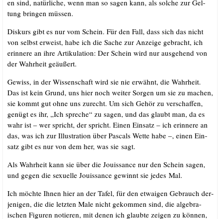
en sind, natür­li­che, wenn man so sagen kann, als sol­che zur Gel­
tung brin­gen müssen.
Dis­kurs gibt es nur vom Schein. Für den Fall, dass sich das nicht
von selbst erweist, habe ich die Sache zur Anzei­ge gebracht, ich
erin­ne­re an ihre Arti­ku­la­ti­on: Der Schein wird nur aus­ge­hend von
der Wahr­heit geäußert.
Gewiss, in der Wis­sen­schaft wird sie nie erwähnt, die Wahr­heit.
Das ist kein Grund, uns hier noch wei­ter Sor­gen um sie zu machen,
sie kommt gut ohne uns zurecht. Um sich Gehör zu ver­schaf­fen,
genügt es ihr, „Ich spre­che“ zu sagen, und das glaubt man, da es
wahr ist – wer spricht, der spricht. Einen Ein­satz – ich erin­ne­re an
das, was ich zur Illus­tra­ti­on über Pas­cals Wet­te habe –, einen Ein­
satz gibt es nur von dem her, was sie sagt.
Als Wahr­heit kann sie über die Jouis­sance nur den Schein sagen,
und gegen die sexu­el­le Jouis­sance gewinnt sie jedes Mal.
Ich möch­te Ihnen hier an der Tafel, für den etwa­igen Gebrauch der­
je­ni­gen, die die letz­ten Male nicht gekom­men sind, die alge­bra­
ischen Figu­ren notie­ren, mit denen ich glaub­te zei­gen zu kön­nen,