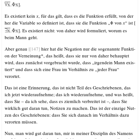
].
Es exis­tiert kein
x
, für das gilt, dass es die Funk­ti­on erfüllt, von der
her die Varia­ble so defi­niert ist, dass sie die Funk­ti­on „Φ von
x
“ ist [
]. Es exis­tiert nicht: von daher wird for­mu­liert, wor­um es
beim Mann geht.
Aber genau
|[147]
hier hat die Nega­ti­on nur die soge­nann­te Funk­ti­
on der Ver­nei­nung*, das heißt, dass sie nur von daher behaup­tet
wird, dass zunächst vor­ge­bracht wur­de, dass „irgend­ein Mann exis­
tiert“ und dass sich eine Frau im Ver­hält­nis zu „jeder Frau“
verortet.
Das ist eine Erin­ne­rung, das ist nicht Teil des Geschrie­be­nen, das
ich jetzt wie­der­auf­neh­me; das ich wie­der­auf­neh­me, und was heißt,
dass Sie – da ich sehe, dass es ziem­lich ver­brei­tet ist –, dass Sie
wirk­lich gut dar­an tun, Noti­zen zu machen. Das ist der ein­zi­ge Nut­
zen des Geschrie­be­nen: dass Sie sich danach im Ver­hält­nis dazu
ver­or­ten müssen.
Nun, man wird gut dar­an tun, mir in mei­ner Dis­zi­plin des Namens