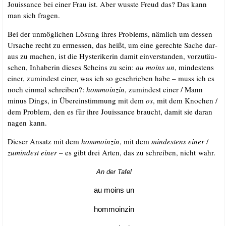
Jouis­sance bei einer Frau ist. Aber wuss­te Freud das? Das kann
man sich fragen.
Bei der unmög­li­chen Lösung ihres Pro­blems, näm­lich um des­sen
Ursa­che recht zu ermes­sen, das heißt, um eine gerech­te Sache dar­
aus zu machen, ist die Hys­te­ri­ke­rin damit ein­ver­stan­den, vor­zu­täu­
schen, Inha­be­rin die­ses Scheins zu sein:
au moins un
, min­des­tens
einer, zumin­dest einer, was ich so geschrie­ben habe – muss ich es
noch ein­mal schrei­ben?:
hom­mo­in­zin
, zumin­dest einer /​ Mann
minus Dings, in Über­ein­stim­mung mit dem
os
, mit dem Kno­chen /​
dem Pro­blem, den es für ihre Jouis­sance braucht, damit sie dar­an
nagen kann.
Die­ser Ansatz mit dem
hom­mo­in­zin
, mit dem
min­des­tens einer
/​
zumin­dest einer
– es gibt drei Arten, das zu schrei­ben, nicht wahr.
An der Tafel
au moins un
hom­mo­in­zin