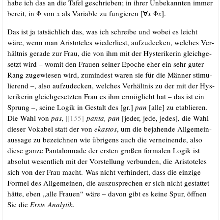
habe ich das an die Tafel geschrie­ben; in ihrer Unbe­kann­ten immer
bereit, in Φ von
x
als Varia­ble zu fun­gie­ren [∀
x
Φ
x
].
Das ist ja tat­säch­lich das, was ich schrei­be und wobei es leicht
wäre, wenn man Aris­to­te­les wie­der­liest, auf­zu­de­cken, wel­ches Ver­
hält­nis gera­de zur Frau, die von ihm mit der Hys­te­ri­ke­rin gleich­ge­
setzt wird – womit den Frau­en sei­ner Epo­che eher ein sehr guter
Rang zuge­wie­sen wird, zumin­dest waren sie für die Män­ner sti­mu­
lie­rend –, also auf­zu­de­cken, wel­ches Ver­hält­nis zu der mit der Hys­
te­ri­ke­rin gleich­ge­setz­ten Frau es ihm ermög­licht hat – das ist ein
Sprung –, sei­ne Logik in Gestalt des [gr.]
pan
[alle] zu eta­blie­ren.
Die Wahl von
pas,
|[1
5
5]
pan­ta, pan
[jeder, jede, jedes]
,
die Wahl
die­ser Voka­bel statt der von
ekas­tos
, um die beja­hen­de All­ge­mein­
aus­sa­ge zu bezeich­nen wie übri­gens auch die ver­nei­nen­de, also
die­se gan­ze Pan­ta­lon­na­de der ers­ten gro­ßen for­ma­len Logik ist
abso­lut wesent­lich mit der Vor­stel­lung ver­bun­den, die Aris­to­te­les
sich von der Frau macht. Was nicht ver­hin­dert, dass die ein­zi­ge
For­mel des All­ge­mei­nen, die aus­zu­spre­chen er sich nicht gestat­tet
hät­te, eben „alle Frau­en“ wäre – davon gibt es kei­ne Spur, öff­nen
Sie die
Ers­te Analytik.