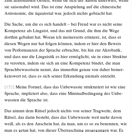
zum arä­son­ablen Gestell, wenn sie sich der Sai­son unter­wirft, wenn
sie sai­sonabel wird. Das ist eine Anspie­lung auf die chi­ne­si­sche
Astro­no­mie, die äqua­to­ri­al war, jedoch nichts gebracht hat.
Die Sache, um die es sich han­delt – bei Freud war es nicht sei­ne
Kom­pe­tenz als Lin­gu­ist, und das mit Grund, die ihm die Wege
dort­hin gebahnt hat. Wor­an ich mei­ner­seits erin­ne­re, ist, dass er
die­sen Wegen nur hat fol­gen kön­nen, indem er hier den Beweis
von Per­for­man­zen der Spra­che erbrach­te, bis hin zur Akro­ba­tik,
und dass nur die Lin­gu­is­tik es hier ermög­licht, sie in einer Struk­tur
zu ver­or­ten, indem sie sich an eine Kom­pe­tenz bin­det, die man
Sprach­be­wusst­sein nennt, das immer­hin genau von daher bemer­
kens­wert ist, dass es sich sei­ner Erkun­dung nie­mals entzieht.
[152]
Mei­ne For­mel, dass das Unbe­wuss­te struk­tu­riert ist wie eine
Spra­che, impli­ziert also, dass eine Mini­mal­be­din­gung des Unbe­
wuss­ten die Spra­che ist.
Das nimmt dem Rät­sel jedoch nichts von sei­ner Trag­wei­te, dem
Rät­sel, das dar­in besteht, dass das Unbe­wuss­te weit mehr davon
weiß, als es den Anschein hat, da man, um es so zu benen­nen, wie
man es getan hat, von die­ser Über­ra­schung aus­ge­gan­gen war. Es