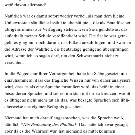
weiß davon allerhand!
Natür­lich war es damit sofort wie­der vor­bei, als man dem klei­ne
Unbe­wuss­ten sämt­li­che Instink­te über­stülp­te – die als Feu­er­lö­scher
übri­gens immer zur Ver­fü­gung ste­hen, lesen Sie irgend­et­was, das
außer­halb mei­ner Schu­le ver­öf­fent­licht wird. Die Sache war gere­
gelt, es ging nur noch dar­um, das Eti­kett anzu­brin­gen, und zwar an
die Adres­se der Wahr­heit, die heut­zu­ta­ge genü­gend über­sprun­gen
wird, wenn ich so sagen darf, um den Schwarz­markt nicht zu
verachten.
In die Wagen­spur ihrer Ver­bor­gen­heit habe ich Stä­be gesetzt, um
ein­zu­häm­mern, dass das frag­li­che Wis­sen nur von daher ana­ly­siert
wird, dass es als eine Spra­che for­mu­liert wird, das heißt in einer
beson­de­ren Spra­che, und sei es, um sich mit ihr zu kreu­zen, womit
es übri­gens nicht mehr tut als das, was besag­te Spra­chen sich übli­
cher­wei­se aus eige­ner Befug­nis gestatten.
Nie­mand hat mich dar­auf ange­spro­chen, was die Spra­che weiß,
näm­lich *
Die Bedeu­tung des Phal­lus*.
Das hat­te ich zwar gesagt,
aber da es die Wahr­heit war, hat nie­mand es mitbekommen.