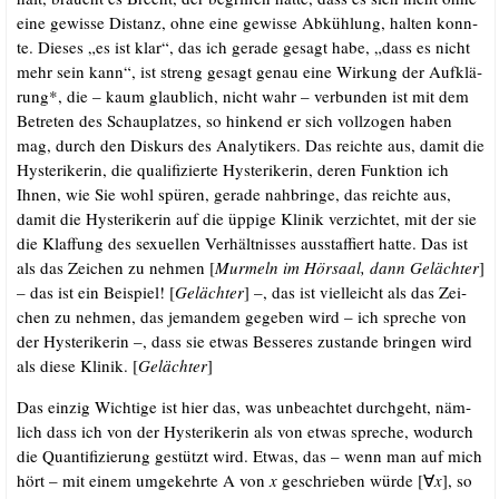
eine gewis­se Distanz, ohne eine gewis­se Abküh­lung, hal­ten konn­
te. Die­ses „es ist klar“, das ich gera­de gesagt habe, „dass es nicht
mehr sein kann“, ist streng gesagt genau eine Wir­kung der Auf­klä­
rung*, die – kaum glaub­lich, nicht wahr – ver­bun­den ist mit dem
Betre­ten des Schau­plat­zes, so hin­kend er sich voll­zo­gen haben
mag, durch den Dis­kurs des Ana­ly­ti­kers. Das reich­te aus, damit die
Hys­te­ri­ke­rin, die qua­li­fi­zier­te Hys­te­ri­ke­rin, deren Funk­ti­on ich
Ihnen, wie Sie wohl spü­ren, gera­de nah­brin­ge, das reich­te aus,
damit die Hys­te­ri­ke­rin auf die üppi­ge Kli­nik ver­zich­tet, mit der sie
die Klaf­fung des sexu­el­len Ver­hält­nis­ses aus­staf­fiert hat­te. Das ist
als das Zei­chen zu neh­men [
Mur­meln im Hör­saal, dann Geläch­ter
]
– das ist ein Bei­spiel! [
Geläch­ter
] –, das ist viel­leicht als das Zei­
chen zu neh­men, das jeman­dem gege­ben wird – ich spre­che von
der Hys­te­ri­ke­rin –, dass sie etwas Bes­se­res zustan­de brin­gen wird
als die­se Kli­nik. [
Geläch­ter
]
Das ein­zig Wich­ti­ge ist hier das, was unbe­ach­tet durch­geht, näm­
lich dass ich von der Hys­te­ri­ke­rin als von etwas spre­che, wodurch
die Quan­ti­fi­zie­rung gestützt wird. Etwas, das – wenn man auf mich
hört – mit einem umge­kehr­te A von
x
geschrie­ben wür­de [∀
x
], so