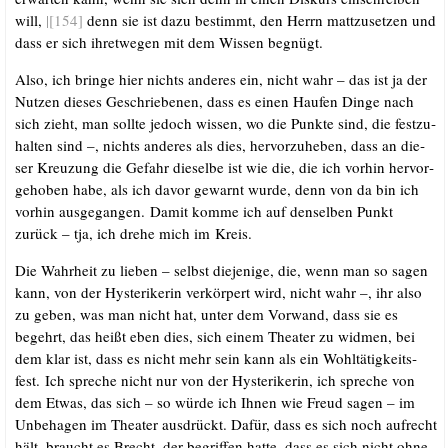
will,
|[154]
denn sie ist dazu bestimmt, den Herrn matt­zu­set­zen und
dass er sich ihret­we­gen mit dem Wis­sen begnügt.
Also, ich brin­ge hier nichts ande­res ein, nicht wahr – das ist ja der
Nut­zen die­ses Geschrie­be­nen, dass es einen Hau­fen Din­ge nach
sich zieht, man soll­te jedoch wis­sen, wo die Punk­te sind, die fest­zu­
hal­ten sind –, nichts ande­res als dies, her­vor­zu­he­ben, dass an die­
ser Kreu­zung die Gefahr die­sel­be ist wie die, die ich vor­hin her­vor­
ge­ho­ben habe, als ich davor gewarnt wur­de, denn von da bin ich
vor­hin aus­ge­gan­gen. Damit kom­me ich auf den­sel­ben Punkt
zurück – tja, ich dre­he mich im Kreis.
Die Wahr­heit zu lie­ben – selbst die­je­ni­ge, die, wenn man so sagen
kann, von der Hys­te­ri­ke­rin ver­kör­pert wird, nicht wahr –, ihr also
zu geben, was man nicht hat, unter dem Vor­wand, dass sie es
begehrt, das heißt eben dies, sich einem Thea­ter zu wid­men, bei
dem klar ist, dass es nicht mehr sein kann als ein Wohl­tä­tig­keits­
fest. Ich spre­che nicht nur von der Hys­te­ri­ke­rin, ich spre­che von
dem Etwas, das sich – so wür­de ich Ihnen wie Freud sagen – im
Unbe­ha­gen im Thea­ter aus­drückt. Dafür, dass es sich noch auf­recht
hält, braucht es Brecht, der begrif­fen hat­te, dass es sich nicht ohne