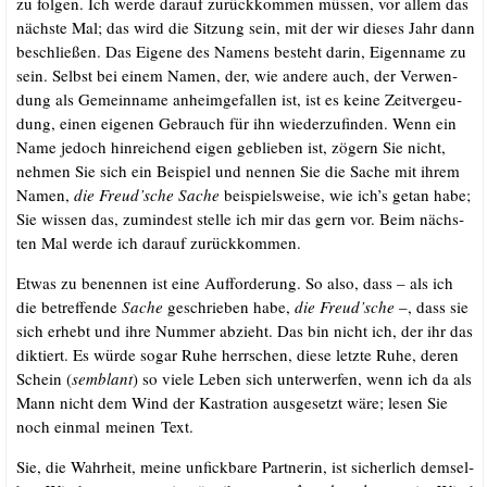
zu fol­gen. Ich wer­de dar­auf zurück­kom­men müs­sen, vor allem das
nächs­te Mal; das wird die Sit­zung sein, mit der wir die­ses Jahr dann
beschlie­ßen. Das Eige­ne des Namens besteht dar­in, Eigen­na­me zu
sein. Selbst bei einem Namen, der, wie ande­re auch, der Ver­wen­
dung als Gemein­na­me anheim­ge­fal­len ist, ist es kei­ne Zeit­ver­geu­
dung, einen eige­nen Gebrauch für ihn wie­der­zu­fin­den. Wenn ein
Name jedoch hin­rei­chend eigen geblie­ben ist, zögern Sie nicht,
neh­men Sie sich ein Bei­spiel und nen­nen Sie die Sache mit ihrem
Namen,
die Freud’sche Sache
bei­spiels­wei­se, wie ich’s getan habe;
Sie wis­sen das, zumin­dest stel­le ich mir das gern vor. Beim nächs­
ten Mal wer­de ich dar­auf zurückkommen.
Etwas zu benen­nen ist eine Auf­for­de­rung. So also, dass – als ich
die betref­fen­de
Sache
geschrie­ben habe,
die Freud’sche
–, dass sie
sich erhebt und ihre Num­mer abzieht. Das bin nicht ich, der ihr das
dik­tiert. Es wür­de sogar Ruhe herr­schen, die­se letz­te Ruhe, deren
Schein (
sem­blant
) so vie­le Leben sich unter­wer­fen, wenn ich da als
Mann nicht dem Wind der Kas­tra­ti­on aus­ge­setzt wäre; lesen Sie
noch ein­mal mei­nen Text.
Sie, die Wahr­heit, mei­ne unfick­ba­re Part­ne­rin, ist sicher­lich dem­sel­