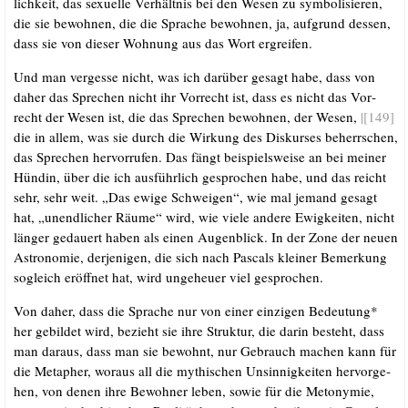
lich­keit, das sexu­el­le Ver­hält­nis bei den Wesen zu sym­bo­li­sie­ren,
die sie bewoh­nen, die die Spra­che bewoh­nen, ja, auf­grund des­sen,
dass sie von die­ser Woh­nung aus das Wort ergreifen.
Und man ver­ges­se nicht, was ich dar­über gesagt habe, dass von
daher das Spre­chen nicht ihr Vor­recht ist, dass es nicht das Vor­
recht der Wesen ist, die das Spre­chen bewoh­nen, der Wesen,
|[149]
die in allem, was sie durch die Wir­kung des Dis­kur­ses beherr­schen,
das Spre­chen her­vor­ru­fen. Das fängt bei­spiels­wei­se an bei mei­ner
Hün­din, über die ich aus­führ­lich gespro­chen habe, und das reicht
sehr, sehr weit. „Das ewi­ge Schwei­gen“, wie mal jemand gesagt
hat, „unend­li­cher Räu­me“ wird, wie vie­le ande­re Ewig­kei­ten, nicht
län­ger gedau­ert haben als einen Augen­blick. In der Zone der neu­en
Astro­no­mie, der­je­ni­gen, die sich nach Pas­cals klei­ner Bemer­kung
sogleich eröff­net hat, wird unge­heu­er viel gesprochen.
Von daher, dass die Spra­che nur von einer ein­zi­gen Bedeu­tung*
her gebil­det wird, bezieht sie ihre Struk­tur, die dar­in besteht, dass
man dar­aus, dass man sie bewohnt, nur Gebrauch machen kann für
die Meta­pher, wor­aus all die mythi­schen Unsin­nig­kei­ten her­vor­ge­
hen, von denen ihre Bewoh­ner leben, sowie für die Met­ony­mie,