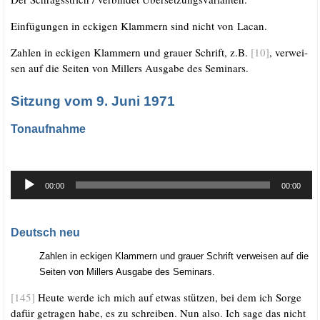
Ein­fü­gun­gen in ecki­gen Klam­mern sind nicht von Lacan.
Zah­len in ecki­gen Klam­mern und grau­er Schrift, z.B.
[10]
, ver­wei­
sen auf die Sei­ten von Mil­lers Aus­ga­be des Seminars.
Sitzung vom 9. Juni 1971
Tonaufnahme
.
Audio-
00:00
00:00
Player
.
Deutsch neu
Zah­len in ecki­gen Klam­mern und grau­er Schrift ver­wei­sen auf die
.
Sei­ten von Mil­lers Aus­ga­be des Semi­nars.
[145]
Heu­te wer­de ich mich auf etwas stüt­zen, bei dem ich Sor­ge
dafür getra­gen habe, es zu schrei­ben. Nun also. Ich sage das nicht