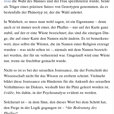
rosa
die Wahl des Man­nes und der Frau spe­zi­fi­zie­ren wür­de, bei­de
als Trä­ger eines prä­zi­sen Sat­zes von Geno­ty­pen genom­men, da es
bes­ten­falls der Phä­no­typ ist, der die Wahl anleitet.
In Wahr­heit, so muss man wohl sagen, ist ein Eigen­na­me – denn
auch er ist immer noch einer, der Phal­lus – nur auf der Kar­te ganz
sta­bil, auf der er eine Wüs­te bezeich­net; das sind die ein­zi­gen Din­
ge, die auf einer Kar­te den Namen nicht ändern. Es ist bemer­kens­
wert, dass selbst die Wüs­ten, die im Namen einer Reli­gi­on erzeugt
wur­den – was nicht sel­ten ist –, nie­mals mit dem Namen bezeich­
net wer­den, der für sie ver­hee­rend war. Umge­tauft wird eine Wüs­te
nur, wenn sie frucht­bar gemacht wurde.
Nicht so ist es bei der sexu­el­len Jouis­sance, die der Fort­schritt der
Wis­sen­schaft nicht für das Wis­sen zu erobern scheint. Viel­mehr
bil­det die­se Jouis­sance ein Hin­der­nis für die Ankunft des sexu­el­len
Ver­hält­nis­ses im Dis­kurs, wes­halb hier ihr Platz geleert wor­den ist,
évi­dée
, bis dahin, in der Psy­cho­ana­ly­se evi­dent zu werden.
Sol­cher­art ist – in dem Sinn, den die­ses Wort bei dem Schritt hat,
den Fre­ge in der Logik gegan­gen ist – *d
ie Bedeu­tung des
Phallus*.