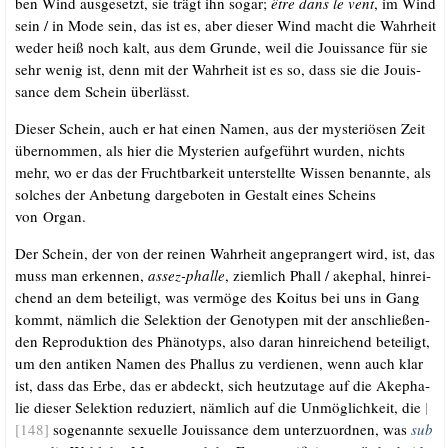
ben Wind aus­ge­setzt, sie trägt ihn sogar;
être dans le vent
, im Wind
sein /​ in Mode sein, das ist es, aber die­ser Wind macht die Wahr­heit
weder heiß noch kalt, aus dem Grun­de, weil die Jouis­sance für sie
sehr wenig ist, denn mit der Wahr­heit ist es so, dass sie die Jouis­
sance dem Schein überlässt.
Die­ser Schein, auch er hat einen Namen, aus der mys­te­riö­sen Zeit
über­nom­men, als hier die Mys­te­ri­en auf­ge­führt wur­den, nichts
mehr, wo er das der Frucht­bar­keit unter­stell­te Wis­sen benann­te, als
sol­ches der Anbe­tung dar­ge­bo­ten in Gestalt eines Scheins
von Organ.
Der Schein, der von der rei­nen Wahr­heit ange­pran­gert wird, ist, das
muss man erken­nen,
assez-phal­le
, ziem­lich Phall /​ ake­phal, hin­rei­
chend an dem betei­ligt, was ver­mö­ge des Koitus bei uns in Gang
kommt, näm­lich die Selek­ti­on der Geno­ty­pen mit der anschlie­ßen­
den Repro­duk­ti­on des Phä­no­typs, also dar­an hin­rei­chend betei­ligt,
um den anti­ken Namen des Phal­lus zu ver­die­nen, wenn auch klar
ist, dass das Erbe, das er abdeckt, sich heut­zu­ta­ge auf die Ake­pha­
lie die­ser Selek­ti­on redu­ziert, näm­lich auf die Unmög­lich­keit, die
|
[148]
soge­nann­te sexu­el­le Jouis­sance dem unter­zu­ord­nen, was
sub