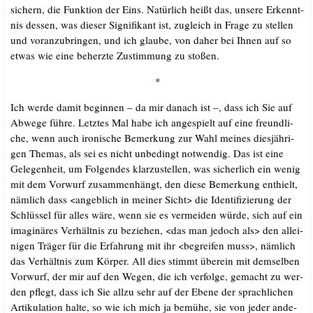
sichern, die Funk­ti­on der Eins. Natür­lich heißt das, unse­re Erkennt­
nis des­sen, was die­ser Signi­fi­kant ist, zugleich in Fra­ge zu stel­len
und vor­an­zu­brin­gen, und ich glau­be, von daher bei Ihnen auf so
etwas wie eine beherz­te Zustim­mung zu stoßen.
*
Ich wer­de damit begin­nen – da mir danach ist –, dass ich Sie auf
Abwe­ge füh­re. Letz­tes Mal habe ich ange­spielt auf eine freund­li­
che, wenn auch iro­ni­sche Bemer­kung zur Wahl mei­nes dies­jäh­ri­
gen The­mas, als sei es nicht unbe­dingt not­wen­dig. Das ist eine
Gele­gen­heit, um Fol­gen­des klar­zu­stel­len, was sicher­lich ein wenig
mit dem Vor­wurf zusam­men­hängt, den die­se Bemer­kung ent­hielt,
näm­lich dass <angeb­lich in mei­ner Sicht> die Iden­ti­fi­zie­rung der
Schlüs­sel für alles wäre, wenn sie es ver­mei­den wür­de, sich auf ein
ima­gi­nä­res Ver­hält­nis zu bezie­hen, <das man jedoch als> den allei­
ni­gen Trä­ger für die Erfah­rung mit ihr <begrei­fen muss>, näm­lich
das Ver­hält­nis zum Kör­per. All dies stimmt über­ein mit dem­sel­ben
Vor­wurf, der mir auf den Wegen, die ich ver­fol­ge, gemacht zu wer­
den pflegt, dass ich Sie all­zu sehr auf der Ebe­ne der sprach­li­chen
Arti­ku­la­ti­on hal­te, so wie ich mich ja bemü­he, sie von jeder ande­