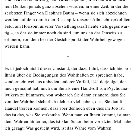
rem Den­ken jemals ganz abse­hen wür­den, in einer Zeit, in der die
zer­fetz­ten Fin­ger von Daph­nes Baum – wenn sie sich abzeich­nen
wer­den auf dem durch den Rie­sen­pilz unse­rer All­macht ver­kohl­ten
Feld, am Hori­zont unse­rer Vor­stel­lungs­kraft heu­te stets gegen­wär­
tig –, in der sie immer noch da sind, um uns an das Jen­seits zu
erin­nern, von dem her der Gesichts­punkt der Wahr­heit gewo­gen
wer­den kann.
*
Es ist jedoch nicht die­ser Umstand, der dazu führt, dass ich hier vor
Ihnen über die Bedin­gun­gen des Wahr­haf­ten zu spre­chen habe,
son­dern ein weit­aus unbe­deu­ten­de­rer Vor­fall,
|{4}
der­je­ni­ge, der
mich gemahnt hat, mich um Sie als eine Hand­voll von Psy­cho­ana­
ly­ti­kern zu küm­mern, von woher ich Sie dar­an erin­ne­re, dass Sie
von der Wahr­heit sicher­lich nicht so viel haben, dass Sie damit
Han­del trei­ben kön­nen, dass aber den­noch eben dies ihr Job ist,
das ist das, was Sie ver­kau­fen. Wenn man zu Ihnen kommt, ist man
dem Wah­ren hin­ter­her, das ist klar. Schon beim vor­letz­ten Mal habe
ich gesagt: Was gesucht wird, ist das Wah­re vom Wahren.