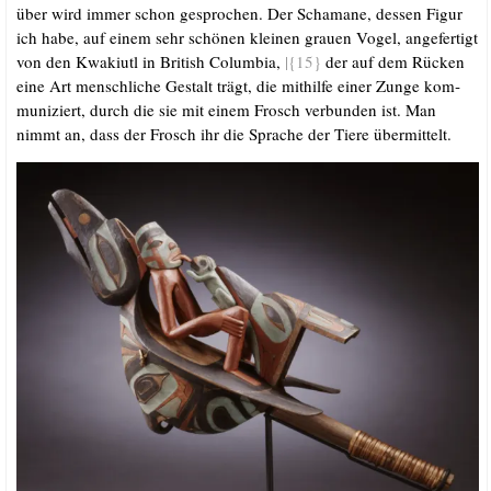
über wird immer schon gespro­chen. Der Scha­ma­ne, des­sen Figur
ich habe, auf einem sehr schö­nen klei­nen grau­en Vogel, ange­fer­tigt
von den Kwa­ki­utl in Bri­tish Colum­bia,
|{15}
der auf dem Rücken
eine Art mensch­li­che Gestalt trägt, die mit­hil­fe einer Zun­ge kom­
mu­ni­ziert, durch die sie mit einem Frosch ver­bun­den ist. Man
nimmt an, dass der Frosch ihr die Spra­che der Tie­re übermittelt.