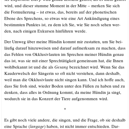
wird, und die­ser stum­me Moment in der Mit­te – mer­ken Sie sich
die For­mu­lie­rung – ist etwas, das, bereits auf der pho­ne­ti­schen
Ebe­ne des Spre­chens, so etwas wie eine Art Ankün­di­gung eines
bestimm­ten Punk­tes ist, zu dem ich Sie, wie Sie noch sehen wer­
den, nach eini­gen Exkur­sen hin­füh­ren werde.
Der Umweg über mei­ne Hün­din kommt mir zustat­ten, um Sie bei­
läu­fig dar­auf hin­zu­wei­sen und dar­auf auf­merk­sam zu machen, dass
das Feh­len von Okklu­siv­lau­ten im Spre­chen mei­ner Hün­din genau
das ist, was sie mit einer Sprech­tä­tig­keit gemein­sam hat, die Ihnen
wohl­be­kannt ist und die als
Gesang
bezeich­net wird. Wenn Sie das
Kau­der­welsch der Sän­ge­rin so oft nicht ver­ste­hen, dann des­halb,
weil man die Okklu­siv­lau­te nicht sin­gen kann. Und ich hof­fe auch,
dass Sie froh sind, wie­der Boden unter den Füßen zu haben und zu
den­ken, dass alles in Ord­nung kommt, da mei­ne Hün­din ja singt,
wodurch sie in das Kon­zert der Tie­re auf­ge­nom­men wird.
*
Es gibt noch vie­le ande­re, die sin­gen, und die Fra­ge, ob sie des­halb
eine Spra­che (
lan­ga­ge
) haben, ist nicht immer ent­schie­den. Dar­