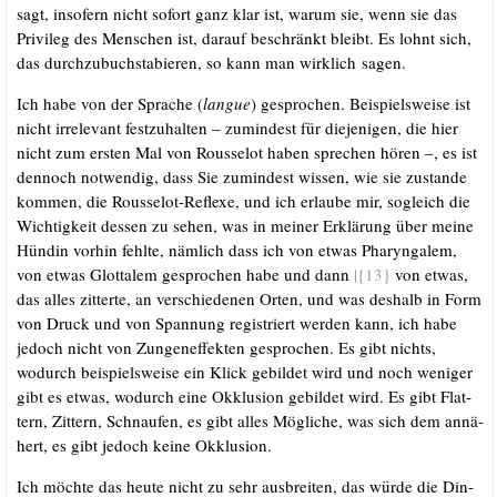
sagt, inso­fern nicht sofort ganz klar ist, war­um sie, wenn sie das
Pri­vi­leg des Men­schen ist, dar­auf beschränkt bleibt. Es lohnt sich,
das durch­zu­buch­sta­bie­ren, so kann man wirk­lich sagen.
Ich habe von der Spra­che (
lan­gue
) gespro­chen. Bei­spiels­wei­se ist
nicht irrele­vant fest­zu­hal­ten – zumin­dest für die­je­ni­gen, die hier
nicht zum ers­ten Mal von Rous­se­lot haben spre­chen hören –, es ist
den­noch not­wen­dig, dass Sie zumin­dest wis­sen, wie sie zustan­de
kom­men, die Rous­se­lot-Refle­xe, und ich erlau­be mir, sogleich die
Wich­tig­keit des­sen zu sehen, was in mei­ner Erklä­rung über mei­ne
Hün­din vor­hin fehl­te, näm­lich dass ich von etwas Pha­ryn­ga­lem,
von etwas Glot­ta­lem gespro­chen habe und dann
|{13}
von etwas,
das alles zit­ter­te, an ver­schie­de­nen Orten, und was des­halb in Form
von Druck und von Span­nung regis­triert wer­den kann, ich habe
jedoch nicht von Zun­gen­ef­fek­ten gespro­chen. Es gibt nichts,
wodurch bei­spiels­wei­se ein Klick gebil­det wird und noch weni­ger
gibt es etwas, wodurch eine Okklu­si­on gebil­det wird. Es gibt Flat­
tern, Zit­tern, Schnau­fen, es gibt alles Mög­li­che, was sich dem annä­
hert, es gibt jedoch kei­ne Okklusion.
Ich möch­te das heu­te nicht zu sehr aus­brei­ten, das wür­de die Din­