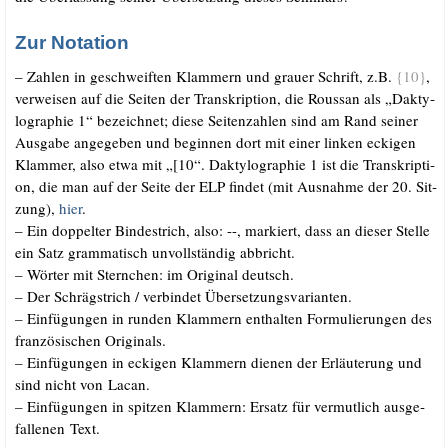
Zur Notation
– Zah­len in geschweif­ten Klam­mern und grau­er Schrift, z.B.
{10}
,
ver­wei­sen auf die Sei­ten der Tran­skrip­ti­on, die Rous­san als „Dak­ty­
lo­gra­phie 1“ bezeich­net; die­se Sei­ten­zah­len sind am Rand sei­ner
Aus­ga­be ange­ge­ben und begin­nen dort mit einer lin­ken ecki­gen
Klam­mer, also etwa mit „[10“. Dak­ty­lo­gra­phie 1 ist die Tran­skrip­ti­
on, die man auf der Sei­te der ELP fin­det (mit Aus­nah­me der 20. Sit­
zung),
hier
.
– Ein dop­pel­ter Bin­de­strich, also: --, mar­kiert, dass an die­ser Stel­le
ein Satz gram­ma­tisch unvoll­stän­dig abbricht.
–
Wör­ter mit Stern­chen: im Ori­gi­nal deutsch.
–
Der Schräg­strich /​ ver­bin­det Übersetzungsvarianten.
–
Ein­fü­gun­gen in run­den Klam­mern ent­hal­ten For­mu­lie­run­gen des
fran­zö­si­schen Originals.
–
Ein­fü­gun­gen in ecki­gen Klam­mern die­nen der Erläu­te­rung und
sind nicht von Lacan.
–
Ein­fü­gun­gen in spit­zen Klam­mern: Ersatz für ver­mut­lich aus­ge­
fal­le­nen Text.