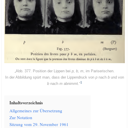
„Abb. 377. Posi­ti­on der Lip­pen bei
p, b, m
, im Pariserischen.
In der Abbil­dung spürt man, dass der Lip­pen­druck von
p
nach
b
und von
1
b
nach
m
abnimmt.“
Inhalts­ver­zeich­nis
All­ge­mei­nes zur Übersetzung
Zur Nota­ti­on
Sit­zung vom 29. Novem­ber 1961