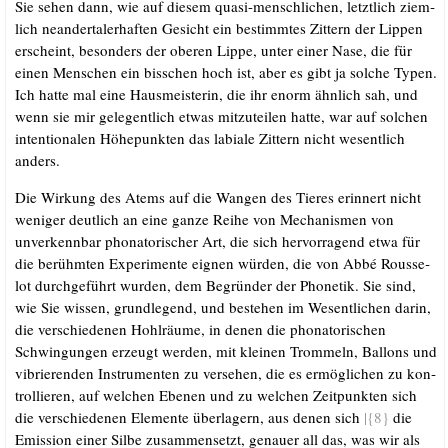
Sie sehen dann, wie auf die­sem qua­si-mensch­li­chen, letzt­lich ziem­
lich nean­der­tal­er­haf­ten Gesicht ein bestimm­tes Zit­tern der Lip­pen
erscheint, beson­ders der obe­ren Lip­pe, unter einer Nase, die für
einen Men­schen ein biss­chen hoch ist, aber es gibt ja sol­che Typen.
Ich hat­te mal eine Haus­meis­te­rin, die ihr enorm ähn­lich sah, und
wenn sie mir gele­gent­lich etwas mit­zu­tei­len hat­te, war auf sol­chen
inten­tio­na­len Höhe­punk­ten das labia­le Zit­tern nicht wesent­lich
anders.
Die Wir­kung des Atems auf die Wan­gen des Tie­res erin­nert nicht
weni­ger deut­lich an eine gan­ze Rei­he von Mecha­nis­men von
unver­kenn­bar pho­na­to­ri­scher Art, die sich her­vor­ra­gend etwa für
die berühm­ten Expe­ri­men­te eig­nen wür­den, die von Abbé Rous­se­
lot durch­ge­führt wur­den, dem Begrün­der der Pho­ne­tik. Sie sind,
wie Sie wis­sen, grund­le­gend, und bestehen im Wesent­li­chen dar­in,
die ver­schie­de­nen Hohl­räu­me, in denen die pho­na­to­ri­schen
Schwin­gun­gen erzeugt wer­den, mit klei­nen Trom­meln, Bal­lons und
vibrie­ren­den Instru­men­ten zu ver­se­hen, die es ermöglic­hen zu kon­
trol­lie­ren, auf wel­chen Ebe­nen und zu wel­chen Zeit­punk­ten sich
die ver­schie­de­nen Ele­men­te über­la­gern, aus denen sich
|{8}
die
Emis­si­on einer Sil­be zusam­men­setzt, genau­er all das, was wir als