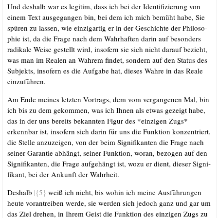
Und des­halb war es legi­tim, dass ich bei der Iden­ti­fi­zie­rung von
einem Text aus­ge­gan­gen bin, bei dem ich mich bemüht habe, Sie
spü­ren zu las­sen, wie ein­zig­ar­tig er in der Geschich­te der Phi­lo­so­
phie ist, da die Fra­ge nach dem Wahr­haf­ten dar­in auf beson­ders
radi­ka­le Wei­se gestellt wird, inso­fern sie sich nicht dar­auf bezieht,
was man im Rea­len an Wah­rem fin­det, son­dern auf den Sta­tus des
Sub­jekts, inso­fern es die Auf­ga­be hat, die­ses Wah­re in das Rea­le
einzuführen.
Am Ende mei­nes letz­ten Vor­trags, dem vom ver­gan­ge­nen Mal, bin
ich bis zu dem gekom­men, was ich Ihnen als etwas gezeigt habe,
das in der uns bereits bekann­ten Figur des *ein­zi­gen Zugs*
erkenn­bar ist, inso­fern sich dar­in für uns die Funk­ti­on kon­zen­triert,
die Stel­le anzu­zei­gen, von der beim Signi­fi­kan­ten die Fra­ge nach
sei­ner Garan­tie abhängt, sei­ner Funk­ti­on, wor­an, bezo­gen auf den
Signi­fi­kan­ten, die Fra­ge auf­ge­hängt ist, wozu er dient, die­ser Signi­
fi­kant, bei der Ankunft der Wahrheit.
Des­halb
|{5}
weiß ich nicht, bis wohin ich mei­ne Aus­füh­run­gen
heu­te vor­an­trei­ben wer­de, sie wer­den sich jedoch ganz und gar um
das Ziel dre­hen, in Ihrem Geist die Funk­ti­on des ein­zi­gen Zugs zu