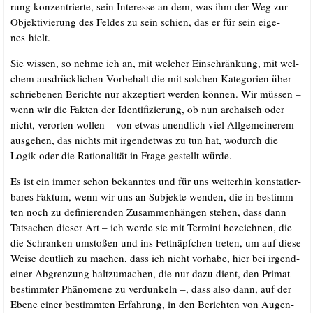
rung kon­zen­trier­te, sein Inter­es­se an dem, was ihm der Weg zur
Objek­ti­vie­rung des Fel­des zu sein schien, das er für sein eige­
nes hielt.
Sie wis­sen, so neh­me ich an, mit wel­cher Ein­schrän­kung, mit wel­
chem aus­drück­li­chen Vor­be­halt die mit sol­chen Kate­go­rien über­
schrie­be­nen Berich­te nur akzep­tiert wer­den kön­nen. Wir müs­sen –
wenn wir die Fak­ten der Iden­ti­fi­zie­rung, ob nun archa­isch oder
nicht, ver­or­ten wol­len – von etwas unend­lich viel All­ge­mei­ne­rem
aus­ge­hen, das nichts mit irgend­et­was zu tun hat, wodurch die
Logik oder die Ratio­na­li­tät in Fra­ge gestellt würde.
Es ist ein immer schon bekann­tes und für uns wei­ter­hin kon­sta­tier­
ba­res Fak­tum, wenn wir uns an Sub­jek­te wen­den, die in bestimm­
ten noch zu defi­nie­ren­den Zusam­men­hän­gen ste­hen, dass dann
Tat­sa­chen die­ser Art – ich wer­de sie mit Ter­mi­ni bezeich­nen, die
die Schran­ken umsto­ßen und ins Fett­näpf­chen tre­ten, um auf die­se
Wei­se deut­lich zu machen, dass ich nicht vor­ha­be, hier bei irgend­
ei­ner Abgren­zung halt­zu­ma­chen, die nur dazu dient, den Pri­mat
bestimm­ter Phä­no­me­ne zu ver­dun­keln –, dass also dann, auf der
Ebe­ne einer bestimm­ten Erfah­rung, in den Berich­ten von Augen­