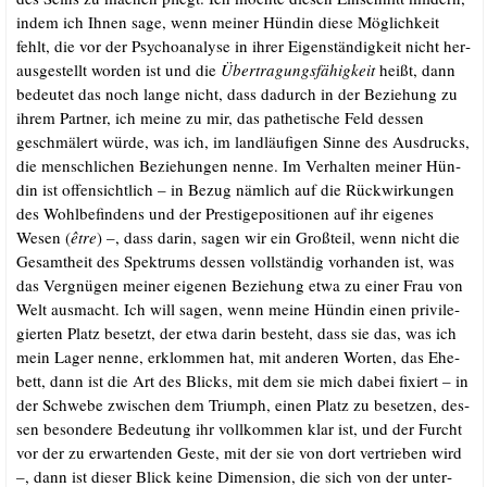
indem ich Ihnen sage, wenn mei­ner Hün­din die­se Mög­lich­keit
fehlt, die vor der Psy­cho­ana­ly­se in ihrer Eigen­stän­dig­keit nicht her­
aus­ge­stellt wor­den ist und die
Über­tra­gungs­fä­hig­keit
heißt, dann
bedeu­tet das noch lan­ge nicht, dass dadurch in der Bezie­hung zu
ihrem Part­ner, ich mei­ne zu mir, das pathe­ti­sche Feld des­sen
geschmä­lert wür­de, was ich, im land­läu­fi­gen Sin­ne des Aus­drucks,
die mensch­li­chen Bezie­hun­gen nen­ne. Im Ver­hal­ten mei­ner Hün­
din ist offen­sicht­lich – in Bezug näm­lich auf die Rück­wir­kun­gen
des Wohl­be­fin­dens und der Pres­ti­ge­po­si­tio­nen auf ihr eige­nes
Wesen (
être
) –, dass dar­in, sagen wir ein Groß­teil, wenn nicht die
Gesamt­heit des Spek­trums des­sen voll­stän­dig vor­han­den ist, was
das Ver­gnü­gen mei­ner eige­nen Bezie­hung etwa zu einer Frau von
Welt aus­macht. Ich will sagen, wenn mei­ne Hün­din einen pri­vi­le­
gier­ten Platz besetzt, der etwa dar­in besteht, dass sie das, was ich
mein Lager nen­ne, erklom­men hat, mit ande­ren Wor­ten, das Ehe­
bett, dann ist die Art des Blicks, mit dem sie mich dabei fixiert – in
der Schwe­be zwi­schen dem Tri­umph, einen Platz zu beset­zen, des­
sen beson­de­re Bedeu­tung ihr voll­kom­men klar ist, und der Furcht
vor der zu erwar­ten­den Ges­te, mit der sie von dort ver­trie­ben wird
–, dann ist die­ser Blick kei­ne Dimen­si­on, die sich von der unter­