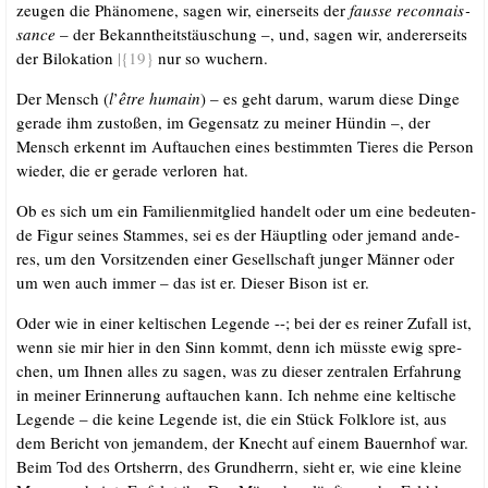
zeu­gen die Phä­no­me­ne, sagen wir, einer­seits der
fausse recon­nais­
sance
– der Bekannt­heits­täu­schung –, und, sagen wir, ande­rer­seits
der Bilo­ka­ti­on
|{19}
nur so wuchern.
Der Mensch (
l
’
être humain
) – es geht dar­um, war­um die­se Din­ge
gera­de ihm zusto­ßen, im Gegen­satz zu mei­ner Hün­din –, der
Mensch erkennt im Auf­tau­chen eines bestimm­ten Tie­res die Per­son
wie­der, die er gera­de ver­lo­ren hat.
Ob es sich um ein Fami­li­en­mit­glied han­delt oder um eine bedeu­ten­
de Figur sei­nes Stam­mes, sei es der Häupt­ling oder jemand ande­
res, um den Vor­sit­zen­den einer Gesell­schaft jun­ger Män­ner oder
um wen auch immer – das ist er. Die­ser Bison ist er.
Oder wie in einer kel­ti­schen Legen­de --; bei der es rei­ner Zufall ist,
wenn sie mir hier in den Sinn kommt, denn ich müss­te ewig spre­
chen, um Ihnen alles zu sagen, was zu die­ser zen­tra­len Erfah­rung
in mei­ner Erin­ne­rung auf­tau­chen kann. Ich neh­me eine kel­ti­sche
Legen­de – die kei­ne Legen­de ist, die ein Stück Folk­lo­re ist, aus
dem Bericht von jeman­dem, der Knecht auf einem Bau­ern­hof war.
Beim Tod des Orts­herrn, des Grund­herrn, sieht er, wie eine klei­ne