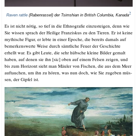
2
Raven ratt­le
(Raben­ras­sel) der Tsims­hi­an in Bri­tish Colum­bia, Kana­da
Es ist nicht nötig, so tief in die Eth­no­gra­fie ein­zu­stei­gen, denn wie
Sie wis­sen sprach der Hei­li­ge Fran­zis­kus zu den Tie­ren. Er ist kei­ne
mythi­sche Figur, er leb­te in einer Epo­che, die bereits damals auf
bemer­kens­wer­te Wei­se durch sämt­li­che Feu­er der Geschich­te
erhellt war. Es gibt Leu­te, die sehr hüb­sche klei­ne Bil­der gemalt
haben, auf denen sie ihn [sic] oben auf einem Fel­sen zei­gen, und
bis zum Hori­zont sieht man Mäu­ler von Fischen, die aus dem Meer
auf­tau­chen, um ihn zu hören, was nun doch, wie Sie zuge­ben müs­
sen, der Gip­fel ist.