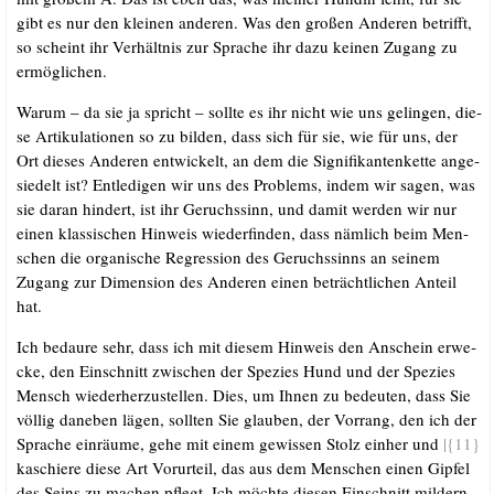
gibt es nur den klei­nen ande­ren. Was den gro­ßen Ande­ren betrifft,
so scheint ihr Ver­hält­nis zur Spra­che ihr dazu kei­nen Zugang zu
ermöglichen.
War­um – da sie ja spricht – soll­te es ihr nicht wie uns gelin­gen, die­
se Arti­ku­la­tio­nen so zu bil­den, dass sich für sie, wie für uns, der
Ort die­ses Ande­ren ent­wi­ckelt, an dem die Signi­fi­kan­ten­ket­te ange­
sie­delt ist? Ent­le­di­gen wir uns des Pro­blems, indem wir sagen, was
sie dar­an hin­dert, ist ihr Geruchs­sinn, und damit wer­den wir nur
einen klas­si­schen Hin­weis wie­der­fin­den, dass näm­lich beim Men­
schen die orga­ni­sche Regres­si­on des Geruchs­sinns an sei­nem
Zugang zur Dimen­si­on des Ande­ren einen beträcht­li­chen Anteil
hat.
Ich bedau­re sehr, dass ich mit die­sem Hin­weis den Anschein erwe­
cke, den Ein­schnitt zwi­schen der Spe­zi­es Hund und der Spe­zi­es
Mensch wie­der­her­zu­stel­len. Dies, um Ihnen zu bedeu­ten, dass Sie
völ­lig dane­ben lägen, soll­ten Sie glau­ben, der Vor­rang, den ich der
Spra­che ein­räu­me, gehe mit einem gewis­sen Stolz ein­her und
|{11}
kaschie­re die­se Art Vor­ur­teil, das aus dem Men­schen einen Gip­fel
des Seins zu machen pflegt. Ich möch­te die­sen Ein­schnitt mil­dern,