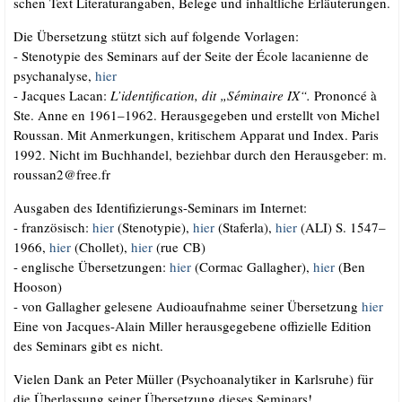
schen Text Lite­ra­tur­an­ga­ben, Bele­ge und inhalt­li­che Erläuterungen.
Die Über­set­zung stützt sich auf fol­gen­de Vorlagen:
- Ste­no­ty­pie des Semi­nars auf der Sei­te der Éco­le laca­ni­en­ne de
psy­ch­ana­ly­se,
hier
- Jac­ques Lacan:
L’identification, dit „Sémi­n­aire IX“.
Pro­non­cé à
Ste. Anne en 1961–1962. Her­aus­ge­ge­ben und erstellt von Michel
Rous­san. Mit Anmer­kun­gen, kri­ti­schem Appa­rat und Index. Paris
1992. Nicht im Buch­han­del, bezieh­bar durch den Her­aus­ge­ber: m.​
roussan2@​free.​fr
Aus­ga­ben des Iden­ti­fi­zie­rungs-Semi­nars im Internet:
- fran­zö­sisch:
hier
(Ste­no­ty­pie),
hier
(Sta­fer­la),
hier
(ALI) S. 1547–
1966,
hier
(Chol­let),
hier
(rue CB)
- eng­li­sche Über­set­zun­gen:
hier
(Cor­mac Gal­lag­her),
hier
(Ben
Hooson)
- von Gal­lag­her gele­se­ne Audio­auf­nah­me sei­ner Über­set­zung
hier
Eine von Jac­ques-Alain Mil­ler her­aus­ge­ge­be­ne offi­zi­el­le Edi­ti­on
des Semi­nars gibt es nicht.
Vie­len Dank an Peter Mül­ler (Psy­cho­ana­ly­ti­ker in Karls­ru­he) für
die Über­las­sung sei­ner Über­set­zung die­ses Seminars!