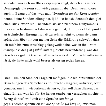
schei­det, was sich im Blick der­je­ni­gen zeigt, die ich aus rei­ner
Dem­ago­gie
die Frau von Welt
genannt habe. Denn wenn die­se
auch in Bezug auf das, was man
Ver­gnü­gen an der Kon­ver­sa­ti­on
nennt, kei­ne Son­der­stel­lung hat,
|{12}
so hat sie den­noch den glei­
chen Blick, wenn sie – nach­dem sie sich zu einem Dithy­ram­bus
über einen bestimm­ten Film ver­stie­gen hat, der ihr der Höhe­punkt
an tech­ni­scher Errun­gen­schaft zu sein scheint –, wenn sie dann
spürt, dass über ihr von mei­ner Sei­te die Erklä­rung schwebt, dass
ich mich bis zum Anschlag gelang­weilt habe, was in ihr – vom
Stand­punkt des [lat.]
nihil mira­ri
[„nichts bewun­dern“], was das
Gesetz der guten Gesell­schaft ist – bereits den Ver­dacht auf­kei­men
lässt, sie hät­te mich wohl bes­ser als ers­ten reden lassen.
*
Dies – um den Sinn der Fra­ge zu mäßi­gen, die ich hin­sicht­lich der
Bezie­hun­gen des Spre­chens zur Spra­che (
lan­ga­ge
) auf­wer­fe, oder
genau­er, um ihn wie­der­her­zu­stel­len –, dies soll dazu die­nen, das
ein­zu­füh­ren, was ich für Sie her­aus­zu­ar­bei­ten ver­su­chen möch­te, in
Bezug dar­auf, wodurch eine Spra­che (
un lan­ga­
ge
) als sol­che spe­zi­fi­ziert ist,
die Spra­che
(
la lan­gue
), wie man