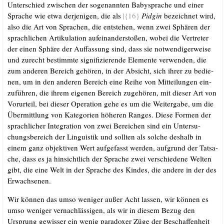
Unter­schied zwi­schen der soge­nann­ten Baby­spra­che und einer
Spra­che wie etwa der­je­ni­gen, die als
|{16}
Pidgin
bezeich­net wird,
also die Art von Spra­chen, die ent­ste­hen, wenn zwei Sphä­ren der
sprach­li­chen Arti­ku­la­ti­on auf­ein­an­der­sto­ßen, wobei die Ver­tre­ter
der einen Sphä­re der Auf­fas­sung sind, dass sie not­wen­di­ger­wei­se
und zurecht bestimm­te signi­fi­zie­ren­de Ele­men­te ver­wen­den, die
zum ande­ren Bereich gehö­ren, in der Absicht, sich ihrer zu bedie­
nen, um in den ande­ren Bereich eine Rei­he von Mit­tei­lun­gen ein­
zu­füh­ren, die ihrem eige­nen Bereich zuge­hö­ren, mit die­ser Art von
Vor­ur­teil, bei die­ser Ope­ra­ti­on gehe es um die Wei­ter­ga­be, um die
Über­mitt­lung von Kate­go­rien höhe­ren Ran­ges. Die­se For­men der
sprach­li­cher Inte­gra­ti­on von zwei Berei­chen sind ein Unter­su­
chungs­be­reich der Lin­gu­is­tik und soll­ten als sol­che des­halb in
einem ganz objek­ti­ven Wert auf­ge­fasst wer­den, auf­grund der Tat­sa­
che, dass es ja hin­sicht­lich der Spra­che zwei ver­schie­de­ne Wel­ten
gibt, die eine Welt in der Spra­che des Kin­des, die ande­re in der des
Erwachsenen.
Wir kön­nen das umso weni­ger außer Acht las­sen, wir kön­nen es
umso weni­ger ver­nach­läs­si­gen, als wir in die­sem Bezug den
Ursprung gewis­ser ein wenig para­do­xer Züge der Beschaf­fen­heit