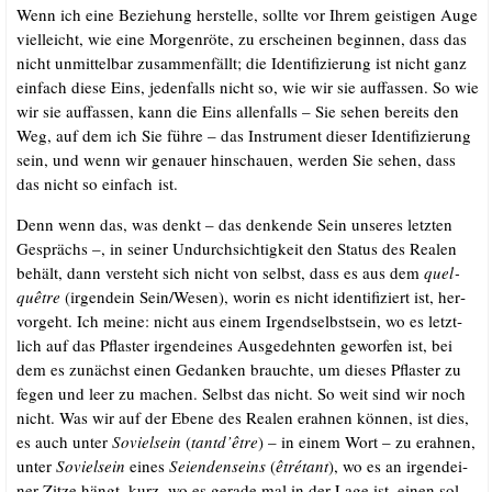
Wenn ich eine Bezie­hung her­stel­le, soll­te vor Ihrem geis­ti­gen Auge
viel­leicht, wie eine Mor­gen­rö­te, zu erschei­nen begin­nen, dass das
nicht unmit­tel­bar zusam­men­fällt; die Iden­ti­fi­zie­rung ist nicht ganz
ein­fach die­se Eins, jeden­falls nicht so, wie wir sie auf­fas­sen. So wie
wir sie auf­fas­sen, kann die Eins allen­falls – Sie sehen bereits den
Weg, auf dem ich Sie füh­re – das Instru­ment die­ser Iden­ti­fi­zie­rung
sein, und wenn wir genau­er hin­schau­en, wer­den Sie sehen, dass
das nicht so ein­fach ist.
Denn wenn das, was denkt – das den­ken­de Sein unse­res letz­ten
Gesprächs –, in sei­ner Undurch­sich­tig­keit den Sta­tus des Rea­len
behält, dann ver­steht sich nicht von selbst, dass es aus dem
quel­
quêt­re
(irgend­ein Sein/​Wesen), wor­in es nicht iden­ti­fi­ziert ist, her­
vor­geht. Ich mei­ne: nicht aus einem Irgend­selbst­sein, wo es letzt­
lich auf das Pflas­ter irgend­ei­nes Aus­ge­dehn­ten gewor­fen ist, bei
dem es zunächst einen Gedan­ken brauch­te, um die­ses Pflas­ter zu
fegen und leer zu machen. Selbst das nicht. So weit sind wir noch
nicht. Was wir auf der Ebe­ne des Rea­len erah­nen kön­nen, ist dies,
es auch unter
Soviel­s­ein
(
tantd’être
) – in einem Wort – zu erah­nen,
unter
Soviel­s­ein
eines
Sei­en­den­seins
(
êtré­tant
), wo es an irgend­ei­
ner Zit­ze hängt, kurz, wo es gera­de mal in der Lage ist, einen sol­