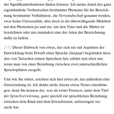
der Signi­fi­kan­ten­bat­te­rien fin­den kön­nen. Ich mei­ne damit das ganz
eigen­tüm­li­che Vor­herr­schen bestimm­ter Pho­ne­me für die Bezeich­
nung bestimm­ter Ver­hält­nis­se, die
Ver­wandt­schaft
genannt wer­den,
zwar kei­ne Uni­ver­sa­li­tät, aber doch in der über­wäl­ti­gen­de Mehr­heit
mit den Pho­ne­men
pa
und
ma
, um den Vater und die Mut­ter zu
bezeich­nen oder um zumin­dest eine der Arten der Bezeich­nung
dafür zu liefern.
{17}
Die­ser Ein­bruch von etwas, das sich nur mit Aspek­ten der
Ent­wick­lung beim Erwerb einer Spra­che (
lan­ga­ge
) begrün­den lässt,
also von Tat­sa­chen rei­nen Spre­chens her, erklärt sich eben nur,
wenn man von einer Bezie­hung zwi­schen zwei unter­schied­li­chen
Sprach­sphä­ren ausgeht.
Und wie Sie sehen, zeich­net sich hier etwas ab, das außer­dem eine
Grenz­zie­hung ist. Ich den­ke nicht, hier­zu etwas Neu­es ein­zu­brin­
gen, denn Sie ken­nen das, was als ers­ter Feren­c­zi, unter dem Titel
der
Sprach­ver­wir­rung
, ganz spe­zi­ell zur sprach­li­chen Bezie­hung
zwi­schen dem Kind und dem Erwach­se­nen, auf­zu­zei­gen ver­
sucht hat.