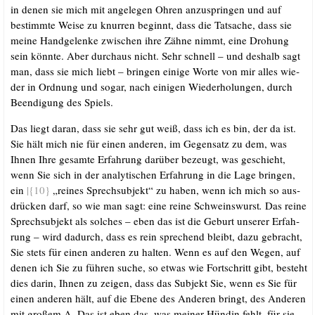
in denen sie mich mit ange­le­gen Ohren anzu­sprin­gen und auf
bestimm­te Wei­se zu knur­ren beginnt, dass die Tat­sa­che, dass sie
mei­ne Hand­ge­len­ke zwi­schen ihre Zäh­ne nimmt, eine Dro­hung
sein könn­te. Aber durch­aus nicht. Sehr schnell – und des­halb sagt
man, dass sie mich liebt – brin­gen eini­ge Wor­te von mir alles wie­
der in Ord­nung und sogar, nach eini­gen Wie­der­ho­lun­gen, durch
Been­di­gung des Spiels.
Das liegt dar­an, dass sie sehr gut weiß, dass ich es bin, der da ist.
Sie hält mich nie für einen ande­ren, im Gegen­satz zu dem, was
Ihnen Ihre gesam­te Erfah­rung dar­über bezeugt, was geschieht,
wenn Sie sich in der ana­ly­ti­schen Erfah­rung in die Lage brin­gen,
ein
|{10}
„rei­nes Sprech­sub­jekt“ zu haben, wenn ich mich so aus­
drü­cken darf, so wie man sagt: eine rei­ne Schweins­wurst
.
Das rei­ne
Sprech­sub­jekt als sol­ches – eben das ist die Geburt unse­rer Erfah­
rung – wird dadurch, dass es rein spre­chend bleibt, dazu gebracht,
Sie stets für einen ande­ren zu hal­ten. Wenn es auf den Wegen, auf
denen ich Sie zu füh­ren suche, so etwas wie Fort­schritt gibt, besteht
dies dar­in, Ihnen zu zei­gen, dass das Sub­jekt Sie, wenn es Sie für
einen ande­ren hält, auf die Ebe­ne des Ande­ren bringt, des Ande­ren
mit gro­ßem A. Das ist eben das, was mei­ner Hün­din fehlt, für sie