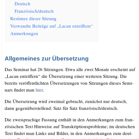
Deutsch
Französisch/​deutsch
Resü­mee die­ser Sitzung
Ver­wand­te Bei­trä­ge auf „Lacan entziffern“
Anmer­kun­gen
Allgemeines zur Übersetzung
Das Semi­nar hat 26 Sit­zun­gen. Etwa alle zwei Mona­te erscheint auf
„Lacan ent­zif­fern“ die Über­set­zung einer wei­te­ren Sit­zung. Die
bereits ver­öf­fent­lich­ten Über­set­zun­gen von Sit­zun­gen die­ses Semi­
nars fin­det man
hier
.
Die Über­set­zung wird zwei­mal gebracht, zunächst nur deutsch,
dann gegen­über­stel­lend: Satz für Satz französisch/​deutsch.
Die zwei­spra­chi­ge Fas­sung ent­hält in den Anmer­kun­gen zum fran­
zö­si­schen Text Hin­wei­se auf Tran­skrip­ti­ons­pro­ble­me; im deut­schen
Text fin­det man Links und Bil­der, in den Anmer­kun­gen zum deut­