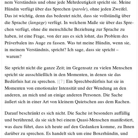
nem Ver­ständ­nis und ohne jede Mehr­deu­tig­keit spricht sie. Mei­ne
Hün­din ver­fügt über das Spre­chen (
paro­le
), ohne jeden Zwei­fel.
Das ist wich­tig, denn das bedeu­tet nicht, dass sie voll­stän­dig über
die Spra­che (
lan­ga­ge
) ver­fügt. In wel­chem Maße sie über das Spre­
chen ver­fügt, ohne die mensch­li­che Bezie­hung zur Spra­che zu
haben, ist eine Fra­ge, von der aus es sich lohnt, das Pro­blem des
Prä­ver­ba­len ins Auge zu fas­sen. Was tut mei­ne Hün­din, wenn sie,
in mei­nem Ver­ständ­nis, spricht? Ich sage, dass sie spricht –
warum?
Sie spricht nicht die gan­ze Zeit; im Gegen­satz zu vie­len Men­schen
spricht sie aus­schließ­lich in den Momen­ten, in denen sie das
Bedürf­nis hat zu spre­chen.
|{7}
Ein Sprech­be­dürf­nis hat sie in
Momen­ten von emo­tio­na­ler Inten­si­tät und der Wen­dung an den
ande­ren, an mich und an eini­ge ande­ren Per­so­nen. Die Sache
äußert sich in einer Art von klei­nem Quiet­schen aus dem Rachen.
Dar­auf beschränkt es sich nicht. Die Sache ist beson­ders auf­fäl­lig
und berüh­rend, da sie sich bei einem Qua­si-Men­schen mani­fes­tiert,
was dazu führt, dass ich heu­te auf den Gedan­ken kom­me, zu Ihnen
dar­über zu spre­chen. Es han­delt sich um eine Boxer­hün­din, und