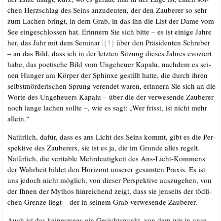
chen Herz­schlag des Seins anzu­deu­ten, der den Zau­be­rer so sehr
zum Lachen bringt, in dem Grab, in das ihn die List der Dame vom
See ein­ge­schlos­sen hat. Erin­nern Sie sich bit­te – es ist eini­ge Jah­re
her, das Jahr mit dem Semi­nar
|{3}
über den Prä­si­den­ten Schre­ber
– an das Bild, dass ich in der letz­ten Sit­zung die­ses Jah­res evo­ziert
habe, das poe­ti­sche Bild vom Unge­heu­er Kapa­lu, nach­dem es sei­
nen Hun­ger am Kör­per der Sphin­xe gestillt hat­te, die durch ihren
selbst­mör­de­ri­schen Sprung ver­en­det waren, erin­nern Sie sich an die
Wor­te des Unge­heu­ers Kapa­lu – über die der ver­we­sen­de Zau­be­rer
noch lan­ge lachen soll­te –, wie es sagt: „Wer frisst, ist nicht mehr
allein.“
Natür­lich, dafür, dass es ans Licht des Seins kommt, gibt es die Per­
spek­ti­ve des Zau­be­rers, sie ist es ja, die im Grun­de alles regelt.
Natür­lich, die veri­ta­ble Mehr­deu­tig­keit des Ans-Licht-Kom­mens
der Wahr­heit bil­det den Hori­zont unse­rer gesam­ten Pra­xis. Es ist
uns jedoch nicht mög­lich, von die­ser Per­spek­ti­ve aus­zu­ge­hen, von
der Ihnen der Mythos hin­rei­chend zeigt, dass sie jen­seits der töd­li­
chen Gren­ze liegt – der in sei­nem Grab ver­we­sen­de Zauberer.
Auch ist das kei­nes­wegs ein Gesichts­punkt, von dem wir in unse­