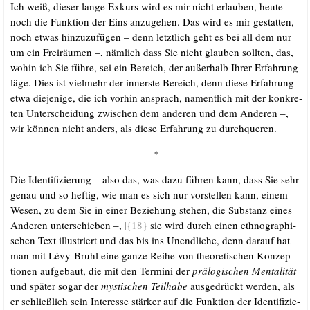
Ich weiß, die­ser lan­ge Exkurs wird es mir nicht erlau­ben, heu­te
noch die Funk­ti­on der Eins anzu­ge­hen. Das wird es mir gestat­ten,
noch etwas hin­zu­zu­fü­gen – denn letzt­lich geht es bei all dem nur
um ein Frei­räu­men –, näm­lich dass Sie nicht glau­ben soll­ten, das,
wohin ich Sie füh­re, sei ein Bereich, der außer­halb Ihrer Erfah­rung
läge. Dies ist viel­mehr der inners­te Bereich, denn die­se Erfah­rung –
etwa die­je­ni­ge, die ich vor­hin ansprach, nament­lich mit der kon­kre­
ten Unter­schei­dung zwi­schen dem ande­ren und dem Ande­ren –,
wir kön­nen nicht anders, als die­se Erfah­rung zu durchqueren.
*
Die Iden­ti­fi­zie­rung – also das, was dazu füh­ren kann, dass Sie sehr
genau und so hef­tig, wie man es sich nur vor­stel­len kann, einem
Wesen, zu dem Sie in einer Bezie­hung ste­hen, die Sub­stanz eines
Ande­ren unter­schie­ben –,
|{18}
sie wird durch einen eth­no­gra­phi­
schen Text illus­triert und das bis ins Unend­li­che, denn dar­auf hat
man mit Lévy-Bruhl eine gan­ze Rei­he von theo­re­ti­schen Kon­zep­
tio­nen auf­ge­baut, die mit den Ter­mi­ni der
prä­lo­gi­schen Men­ta­li­tät
und spä­ter sogar der
mys­ti­schen
Teil­ha­be
aus­ge­drückt wer­den, als
er schließ­lich sein Inter­es­se stär­ker auf die Funk­ti­on der Iden­ti­fi­zie­