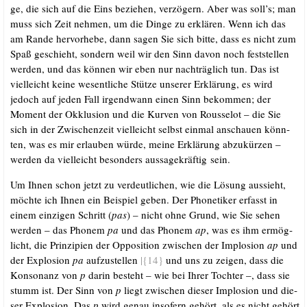
ge, die sich auf die Eins bezie­hen, ver­zö­gern. Aber was soll’s; man
muss sich Zeit neh­men, um die Din­ge zu erklä­ren. Wenn ich das
am Ran­de her­vor­he­be, dann sagen Sie sich bit­te, dass es nicht zum
Spaß geschieht, son­dern weil wir den Sinn davon noch fest­stel­len
wer­den, und das kön­nen wir eben nur nach­träg­lich tun. Das ist
viel­leicht kei­ne wesent­li­che Stüt­ze unse­rer Erklä­rung, es wird
jedoch auf jeden Fall irgend­wann einen Sinn bekom­men; der
Moment der Okklu­si­on und die Kur­ven von Rous­se­lot – die Sie
sich in der Zwi­schen­zeit viel­leicht selbst ein­mal anschau­en könn­
ten, was es mir erlau­ben wür­de, mei­ne Erklä­rung abzu­kür­zen –
wer­den da viel­leicht beson­ders aus­sa­ge­kräf­tig sein.
Um Ihnen schon jetzt zu ver­deut­li­chen, wie die Lösung aus­sieht,
möch­te ich Ihnen ein Bei­spiel geben. Der Pho­ne­ti­ker erfasst in
einem ein­zi­gen Schritt (
pas
) – nicht ohne Grund, wie Sie sehen
wer­den – das Pho­nem
pa
und das Pho­nem
ap
, was es ihm ermög­
licht, die Prin­zi­pi­en der Oppo­si­ti­on zwi­schen der Implo­si­on
ap
und
der Explo­si­on
pa
auf­zu­stel­len
|{14}
und uns zu zei­gen, dass die
Kon­so­nanz von
p
dar­in besteht – wie bei Ihrer Toch­ter –, dass sie
stumm ist. Der Sinn von
p
liegt zwi­schen die­ser Implo­si­on und die­
ser Explo­si­on. Das
p
wird genau inso­fern gehört, als es nicht gehört