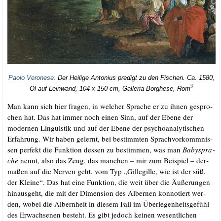
Pao­lo Vero­ne­se:
Der Hei­li­ge Anto­ni­us pre­digt zu den Fischen.
Ca. 1580,
3
Öl auf Lein­wand, 104 x 150 cm, Gal­le­ria Borg­he­se, Rom
Man kann sich hier fra­gen, in wel­cher Spra­che er zu ihnen gespro­
chen hat. Das hat immer noch einen Sinn, auf der Ebe­ne der
moder­nen Lin­gu­is­tik und auf der Ebe­ne der psy­cho­ana­ly­ti­schen
Erfah­rung. Wir haben gelernt, bei bestimm­ten Sprach­vor­komm­nis­
sen per­fekt die Funk­ti­on des­sen zu bestim­men, was man
Baby­spra­
che
nennt, also das Zeug, das man­chen – mir zum Bei­spiel – der­
ma­ßen auf die Ner­ven geht, vom Typ „Gil­le­gil­le, wie ist der süß,
der Klei­ne“. Das hat eine Funk­ti­on, die weit über die Äuße­run­gen
hin­aus­geht, die mit der Dimen­si­on des Alber­nen kon­no­tiert wer­
den, wobei die Albern­heit in die­sem Fall im Über­le­gen­heits­ge­fühl
des Erwach­se­nen besteht. Es gibt jedoch kei­nen wesent­li­chen