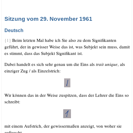
.
Sitzung vom 29. November 1961
Deutsch
{1}
Beim letz­ten Mal habe ich Sie also zu dem Signi­fi­kan­ten
geführt, der in gewis­ser Wei­se das ist, was Sub­jekt sein muss, damit
es stimmt, dass das Sub­jekt Signi­fi­kant ist.
Dabei han­delt es sich sehr genau um die Eins als
trait uni­que
, als
ein­zi­ger Zug /​ als Einzelstrich:
Wir kön­nen das in der Wei­se zuspit­zen, dass der Leh­rer die Eins so
schreibt:
mit einem Auf­strich, der gewis­ser­ma­ßen anzeigt, von woher sie
auftaucht.