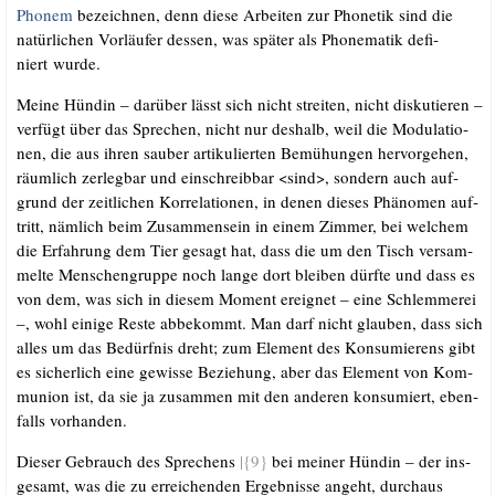
Pho­nem
bezeich­nen, denn die­se Arbei­ten zur Pho­ne­tik sind die
natür­li­chen Vor­läu­fer des­sen, was spä­ter als Pho­ne­ma­tik defi­
niert wurde.
Mei­ne Hün­din – dar­über lässt sich nicht strei­ten, nicht dis­ku­tie­ren –
ver­fügt über das Spre­chen, nicht nur des­halb, weil die Modu­la­tio­
nen, die aus ihren sau­ber arti­ku­lier­ten Bemü­hun­gen her­vor­ge­hen,
räum­lich zer­leg­bar und ein­schreib­bar <sind>, son­dern auch auf­
grund der zeit­li­chen Kor­re­la­tio­nen, in denen die­ses Phä­no­men auf­
tritt, näm­lich beim Zusam­men­sein in einem Zim­mer, bei wel­chem
die Erfah­rung dem Tier gesagt hat, dass die um den Tisch ver­sam­
mel­te Men­schen­grup­pe noch lan­ge dort blei­ben dürf­te und dass es
von dem, was sich in die­sem Moment ereig­net – eine Schlem­me­rei
–, wohl eini­ge Res­te abbe­kommt. Man darf nicht glau­ben, dass sich
alles um das Bedürf­nis dreht; zum Ele­ment des Kon­su­mie­rens gibt
es sicher­lich eine gewis­se Bezie­hung, aber das Ele­ment von Kom­
mu­ni­on ist, da sie ja zusam­men mit den ande­ren kon­su­miert, eben­
falls vorhanden.
Die­ser Gebrauch des Spre­chens
|{9}
bei mei­ner Hün­din – der ins­
ge­samt, was die zu errei­chen­den Ergeb­nis­se angeht, durch­aus