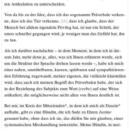
ren Arti­ku­la­ti­on zu unterscheiden.
Von da bis zu der Idee, dass ich das soge­nann­te Prä­ver­ba­le ver­ken­
ne, dass ich das Tier ver­ken­ne,
|{6}
dass ich glau­be, dass der
Mensch bei all­dem irgend­ein Pri­vi­leg hat, ist nur ein Schritt, der
umso schnel­ler gegan­gen wird, je weni­ger man das Gefühl hat, ihn
zu tun.
Als ich dar­über nach­dach­te – in dem Moment, in dem ich in die­
sem Jahr, mehr denn je, alles, was ich Ihnen erläu­tern wer­de, sich
um die Struk­tur der Spra­che dre­hen las­sen wer­de –, habe ich mich
einer nahen, unmit­tel­ba­ren, kur­zen, spür­ba­ren und sym­pa­thi­sie­ren­
den Erfah­rung zuge­wandt, mei­ner eige­nen, die viel­leicht klar­stel­len
wird, dass auch ich mei­nen Begriff des Prä­ver­ba­len habe, der sich
in der Bezie­hung des Sub­jekts zum Wort (
ver­be
) auf eine Wei­se
arti­ku­liert, die mög­li­cher­wei­se nicht allen von Ihnen deut­lich ist.
Bei mir, im Kreis der Mit­sei­en­den*, in dem ich mich als Dasein*
auf­hal­te, gibt es eine Hün­din, die ich Sade zu Ehren
Jus­ti­ne
genannt habe, ohne dass ich sie, das dür­fen Sie mir glau­ben, einer
sys­te­ma­ti­schen Miss­hand­lung unter­zie­he. Mei­ne Hün­din, in mei­