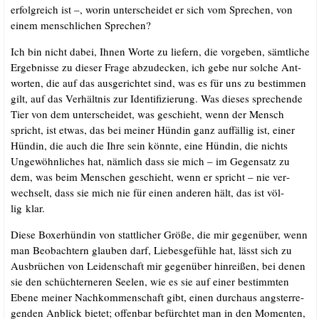
erfolg­reich ist –, wor­in unter­schei­det er sich vom Spre­chen, von
einem mensch­li­chen Sprechen?
Ich bin nicht dabei, Ihnen Wor­te zu lie­fern, die vor­ge­ben, sämt­li­che
Ergeb­nis­se zu die­ser Fra­ge abzu­de­cken, ich gebe nur sol­che Ant­
wor­ten, die auf das aus­ge­rich­tet sind, was es für uns zu bestim­men
gilt, auf das Ver­hält­nis zur Iden­ti­fi­zie­rung. Was die­ses spre­chen­de
Tier von dem unter­schei­det, was geschieht, wenn der Mensch
spricht, ist etwas, das bei mei­ner Hün­din ganz auf­fäl­lig ist, einer
Hün­din, die auch die Ihre sein könn­te, eine Hün­din, die nichts
Unge­wöhn­li­ches hat, näm­lich dass sie mich – im Gegen­satz zu
dem, was beim Men­schen geschieht, wenn er spricht – nie ver­
wech­selt, dass sie mich nie für einen ande­ren hält, das ist völ­
lig klar.
Die­se Boxer­hün­din von statt­li­cher Grö­ße, die mir gegen­über, wenn
man Beob­ach­tern glau­ben darf, Lie­bes­ge­füh­le hat, lässt sich zu
Aus­brü­chen von Lei­den­schaft mir gegen­über hin­rei­ßen, bei denen
sie den schüch­ter­ne­ren See­len, wie es sie auf einer bestimm­ten
Ebe­ne mei­ner Nach­kom­men­schaft gibt, einen durch­aus angst­er­re­
gen­den Anblick bie­tet; offen­bar befürch­tet man in den Momen­ten,