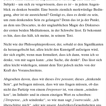
Sub­jekt – um sich zu ver­ge­wis­sern, dass es
ist –
in jedem Augen­
blick zu den­ken bemüht. Eine bereits ziem­lich merk­wür­di­ge Bedin­
gung, aber ist sie aus­rei­chend? Genügt es, dass es denkt zu sein,
um zum den­ken­den Sein zu gelan­gen? Denn das ist ja der Punkt,
an dem uns Des­car­tes, in der unglaub­li­chen Magie des Dis­kur­ses
der ers­ten bei­den Medi­ta­tio­nen, in der Schwe­be lässt. Er bekommt
es hin, dass das hält, ich mei­ne, in sei­nem Text.
Nicht wie der Phi­lo­so­phie­pro­fes­sor, der, sobald er den Signi­fi­kan­ten
da her­aus­ge­fischt hat, all­zu leicht den Kunst­griff auf­zei­gen wird,
der sich ergibt, wenn man for­mu­liert, dass ich dann, wenn ich so
den­ke, von mir sagen kann: „eine Sache, die denkt“. Das lässt sich
all­zu leicht wider­le­gen, nimmt dem Text jedoch nichts von der
Kraft des Voranschreitens.
Abge­se­hen davon, dass wir die­ses
être pens­ant
, die­ses „den­ken­de
Sein“, gut befra­gen müs­sen, dass wir uns fra­gen müs­sen, ob das
nicht das Par­ti­zip von einem
êtr­epen­ser
ist, von einem „sein­den­
ken“, im Infi­ni­tiv und in einem ein­zi­gen Wort zu schrei­ben:
j’êtrepense
, „ich sein­den­ke“, so wie man sagt:
j’
outre­cui­de
,
„ich
über­schät­ze mich“, oder wie unse­re Ana­ly­ti­ker-Gewohn­hei­ten uns