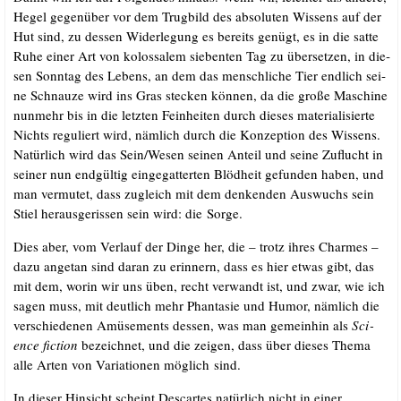
Hegel gegen­über vor dem Trug­bild des abso­lu­ten Wis­sens auf der
Hut sind, zu des­sen Wider­le­gung es bereits genügt, es in die sat­te
Ruhe einer Art von kolos­sa­lem sie­ben­ten Tag zu über­set­zen, in die­
sen Sonn­tag des Lebens, an dem das mensch­li­che Tier end­lich sei­
ne Schnau­ze wird ins Gras ste­cken kön­nen, da die gro­ße Maschi­ne
nun­mehr bis in die letz­ten Fein­hei­ten durch die­ses mate­ria­li­sier­te
Nichts regu­liert wird, näm­lich durch die Kon­zep­ti­on des Wis­sens.
Natür­lich wird das Sein/​Wesen sei­nen Anteil und sei­ne Zuflucht in
sei­ner nun end­gül­tig ein­ge­gat­ter­ten Blöd­heit gefun­den haben, und
man ver­mu­tet, dass zugleich mit dem den­ken­den Aus­wuchs sein
Stiel her­aus­ge­ris­sen sein wird: die Sorge.
Dies aber, vom Ver­lauf der Din­ge her, die – trotz ihres Charmes –
dazu ange­tan sind dar­an zu erin­nern, dass es hier etwas gibt, das
mit dem, wor­in wir uns üben, recht ver­wandt ist, und zwar, wie ich
sagen muss, mit deut­lich mehr Phan­ta­sie und Humor, näm­lich die
ver­schie­de­nen Amü­se­ments des­sen, was man gemein­hin als
Sci­
ence fic­tion
bezeich­net, und die zei­gen, dass über die­ses The­ma
alle Arten von Varia­tio­nen mög­lich sind.
In die­ser Hin­sicht scheint Des­car­tes natür­lich nicht in einer