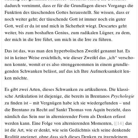
dadurch vor­nimmt, dass er für die Grund­la­gen die­ses Vor­gangs die
Funk­ti­on des täu­schen­den Got­tes her­aus­stellt. Sie wis­sen, dass er
noch wei­ter geht; der täu­schen­de Gott ist immer noch ein guter
Gott, weil er da ist und mich in Sicher­heit wiegt. Des­car­tes geht
wei­ter, bis zum bos­haf­ten Geni­us, zum radi­ka­len Lüg­ner, zu dem,
der mich in die Irre führt, um mich in die Irre zu führen.
Das ist das, was man den hyper­bo­li­schen Zwei­fel genannt hat. Es
ist in kei­ner Wei­se ersicht­lich, wie die­ser Zwei­fel das „ich“ ver­scho­
nen konn­te, womit er es also streng­ge­nom­men in einem grund­le­
gen­den Schwan­ken belässt, auf das ich Ihre Auf­merk­sam­keit len­
ken möchte.
Es gibt zwei Arten, die­ses Schwan­ken zu arti­ku­lie­ren. Die klas­si­
sche Arti­ku­la­ti­on ist die­je­ni­ge, die bereits in Bren­ta­nos
Psy­cho­lo­gie
zu fin­den ist – mit Ver­gnü­gen habe ich sie wie­der­ge­fun­den – und
die Bren­ta­no zu Recht auf Sankt Tho­mas von Aquin bezieht, dass
näm­lich das Sein nur in alter­nie­ren­der Form als Den­ken erfasst
wer­den kann. Eine Fol­ge von alter­nie­ren­den Momen­ten,
|{14}
das
ist die Art, wie er denkt, wie sein Gedächt­nis sich sei­ne den­ken­de
Rea­li­tät aneig­net, ohne dass sich die­ses Den­ken zu irgend­ei­nem