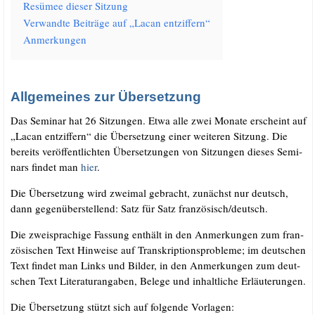
Resü­mee die­ser Sitzung
Ver­wand­te Bei­trä­ge auf „Lacan entziffern“
Anmer­kun­gen
Allgemeines zur Übersetzung
Das Semi­nar hat 26 Sit­zun­gen. Etwa alle zwei Mona­te erscheint auf
„Lacan ent­zif­fern“ die Über­set­zung einer wei­te­ren Sit­zung. Die
bereits ver­öf­fent­lich­ten Über­set­zun­gen von Sit­zun­gen die­ses Semi­
nars fin­det man
hier
.
Die Über­set­zung wird zwei­mal gebracht, zunächst nur deutsch,
dann gegen­über­stel­lend: Satz für Satz französisch/​deutsch.
Die zwei­spra­chi­ge Fas­sung ent­hält in den Anmer­kun­gen zum fran­
zö­si­schen Text Hin­wei­se auf Tran­skrip­ti­ons­pro­ble­me; im deut­schen
Text fin­det man Links und Bil­der, in den Anmer­kun­gen zum deut­
schen Text Lite­ra­tur­an­ga­ben, Bele­ge und inhalt­li­che Erläuterungen.
Die Über­set­zung stützt sich auf fol­gen­de Vorlagen: