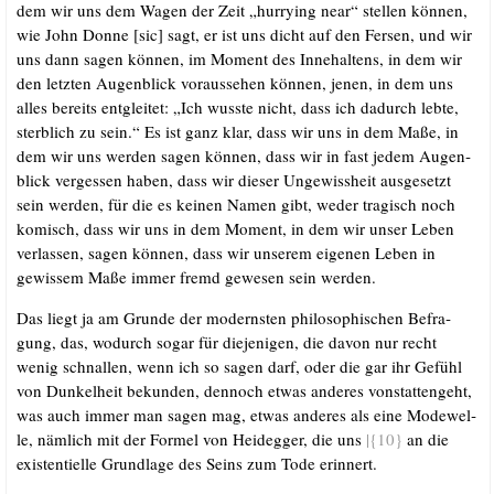
dem wir uns dem Wagen der Zeit „hur­ry­ing near“ stel­len kön­nen,
wie John Don­ne [sic] sagt, er ist uns dicht auf den Fer­sen, und wir
uns dann sagen kön­nen, im Moment des Inne­hal­tens, in dem wir
den letz­ten Augen­blick vor­aus­se­hen kön­nen, jenen, in dem uns
alles bereits ent­glei­tet: „Ich wuss­te nicht, dass ich dadurch leb­te,
sterb­lich zu sein.“ Es ist ganz klar, dass wir uns in dem Maße, in
dem wir uns wer­den sagen kön­nen, dass wir in fast jedem Augen­
blick ver­ges­sen haben, dass wir die­ser Unge­wiss­heit aus­ge­setzt
sein wer­den, für die es kei­nen Namen gibt, weder tra­gisch noch
komisch, dass wir uns in dem Moment, in dem wir unser Leben
ver­las­sen, sagen kön­nen, dass wir unse­rem eige­nen Leben in
gewis­sem Maße immer fremd gewe­sen sein werden.
Das liegt ja am Grun­de der moderns­ten phi­lo­so­phi­schen Befra­
gung, das, wodurch sogar für die­je­ni­gen, die davon nur recht
wenig schnal­len, wenn ich so sagen darf, oder die gar ihr Gefühl
von Dun­kel­heit bekun­den, den­noch etwas ande­res von­stat­ten­geht,
was auch immer man sagen mag, etwas ande­res als eine Mode­wel­
le, näm­lich mit der For­mel von Heid­eg­ger, die uns
|{10}
an die
exis­ten­ti­el­le Grund­la­ge des Seins zum Tode erinnert.