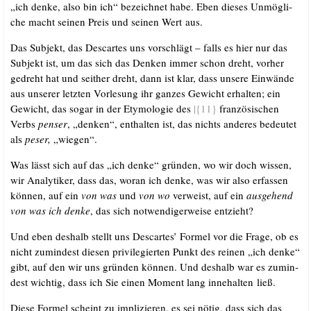
„ich den­ke, also bin ich“ bezeich­net habe. Eben die­ses Unmög­li­
che macht sei­nen Preis und sei­nen Wert aus.
Das Sub­jekt, das Des­car­tes uns vor­schlägt – falls es hier nur das
Sub­jekt ist, um das sich das Den­ken immer schon dreht, vor­her
gedreht hat und seit­her dreht, dann ist klar, dass unse­re Ein­wän­de
aus unse­rer letz­ten Vor­le­sung ihr gan­zes Gewicht erhal­ten; ein
Gewicht, das sogar in der Ety­mo­lo­gie des
|{11}
fran­zö­si­schen
Verbs
pen­ser
, „den­ken“, ent­hal­ten ist, das nichts ande­res bedeu­tet
als
peser,
„wie­gen“.
Was lässt sich auf das „ich den­ke“ grün­den, wo wir doch wis­sen,
wir Ana­ly­ti­ker, dass das, wor­an ich den­ke, was wir also erfas­sen
kön­nen, auf ein
von was
und
von wo
ver­weist, auf ein
aus­ge­hend
von was ich den­ke
, das sich not­wen­di­ger­wei­se entzieht?
Und eben des­halb stellt uns Des­car­tes’ For­mel vor die Fra­ge, ob es
nicht zumin­dest die­sen pri­vi­le­gier­ten Punkt des rei­nen „ich den­ke“
gibt, auf den wir uns grün­den kön­nen. Und des­halb war es zumin­
dest wich­tig, dass ich Sie einen Moment lang inne­hal­ten ließ.
Die­se For­mel scheint zu impli­zie­ren, es sei nötig, dass sich das