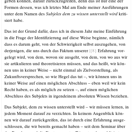
geben kön­nen, dar­auf zurück­zu­grei­fen, denn das ist nur eine der
For­men des­sen, was ich letz­tes Mal am Ende mei­ner Aus­füh­run­gen
unter dem Namen des
Sub­jekts dem zu wis­sen unter­stellt wird
kri­ti­
siert habe.
Das ist der Grund dafür, dass ich in die­sem Jahr mei­ne Ein­füh­rung
in die Fra­ge der Iden­ti­fi­zie­rung auf die­se Wei­se begin­ne, näm­lich
dass es dar­um geht, von der Schwie­rig­keit selbst aus­zu­ge­hen, von
der­je­ni­gen, die uns durch das Fak­tum unse­rer
|{8}
Erfah­rung vor­
ge­legt wird, von dem, wovon sie aus­geht, von dem, von wo aus wir
sie arti­ku­lie­ren und theo­re­ti­sie­ren müs­sen, und das heißt, wir kön­
nen uns in kei­ner Wei­se – nicht ein­mal als Ziel­vor­stel­lung, als
Zukunfts­ver­spre­chen, so wie Hegel das tut –, wir kön­nen uns in
kei­ner Wei­se auf einen mög­li­chen Abschluss – eben weil wir kein
Recht haben, es als mög­lich zu set­zen –, auf einen mög­li­chen
Abschluss des Sub­jekts in irgend­ei­nem abso­lu­ten Wis­sen beziehen.
Das Sub­jekt, dem zu wis­sen unter­stellt wird – wir müs­sen ler­nen, in
jedem Moment dar­auf zu ver­zich­ten. In kei­nem Augen­blick kön­
nen wir dar­auf zurück­grei­fen, das ist durch eine Erfah­rung aus­ge­
schlos­sen, die wir bereits gemacht haben – seit dem Semi­nar über