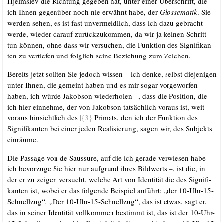
Hjelms­lev die Rich­tung gege­ben hat, unter einer Über­schrift, die
ich Ihnen gegen­über noch nie erwähnt habe, der
Glos­se­ma­tik
. Sie
wer­den sehen, es ist fast unver­meid­lich, dass ich dazu gebracht
wer­de, wie­der dar­auf zurück­zu­kom­men, da wir ja kei­nen Schritt
tun kön­nen, ohne dass wir ver­su­chen, die Funk­ti­on des Signi­fi­kan­
ten zu ver­tie­fen und folg­lich sei­ne Bezie­hung zum Zeichen.
Bereits jetzt soll­ten Sie jedoch wis­sen – ich den­ke, selbst die­je­ni­gen
unter Ihnen, die gemeint haben und es mir sogar vor­ge­wor­fen
haben, ich wür­de Jakobson wie­der­ho­len –, dass die Posi­ti­on, die
ich hier ein­neh­me, der von Jakobson tat­säch­lich vor­aus ist, weit
vor­aus hin­sicht­lich des
|{3}
Pri­mats, den ich der Funk­ti­on des
Signi­fi­kan­ten bei einer jeden Rea­li­sie­rung, sagen wir, des Sub­jekts
einräume.
Die Pas­sa­ge von de Sauss­u­re, auf die ich gera­de ver­wie­sen habe –
ich bevor­zu­ge Sie hier nur auf­grund ihres Bild­werts –, ist die, in
der er zu zei­gen ver­sucht, wel­che Art von Iden­ti­tät die des Signi­fi­
kan­ten ist, wobei er das fol­gen­de Bei­spiel anführt: „der 10-Uhr-15-
Schnell­zug“
.
„Der 10-Uhr-15-Schnell­zug“, das ist etwas, sagt er,
das in sei­ner Iden­ti­tät voll­kom­men bestimmt ist, das ist der 10-Uhr-