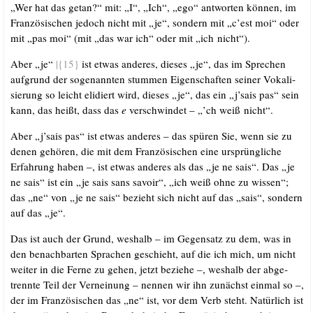
„Wer hat das getan?“ mit: „I“, „Ich“, „ego“ ant­wor­ten kön­nen, im
Fran­zö­si­schen jedoch nicht mit „je“, son­dern mit „c’est moi“ oder
mit „pas moi“ (mit „das war ich“ oder mit „ich nicht“).
Aber „je“
|{15}
ist etwas ande­res, die­ses „je“, das im Spre­chen
auf­grund der soge­nann­ten stum­men Eigen­schaf­ten sei­ner Voka­li­
sie­rung so leicht eli­diert wird, die­ses „je“, das ein „j’sais pas“ sein
kann, das heißt, dass das
e
ver­schwin­det – „’ch weiß nicht“.
Aber „j’sais pas“ ist etwas ande­res – das spü­ren Sie, wenn sie zu
denen gehö­ren, die mit dem Fran­zö­si­schen eine ursprüng­li­che
Erfah­rung haben –, ist etwas ande­res als das „je ne sais“. Das „je
ne sais“ ist ein „je sais sans savoir“, „ich weiß ohne zu wis­sen“;
das „ne“ von „je ne sais“ bezieht sich nicht auf das „sais“, son­dern
auf das „je“.
Das ist auch der Grund, wes­halb – im Gegen­satz zu dem, was in
den benach­bar­ten Spra­chen geschieht, auf die ich mich, um nicht
wei­ter in die Fer­ne zu gehen, jetzt bezie­he –, wes­halb der abge­
trenn­te Teil der Ver­nei­nung – nen­nen wir ihn zunächst ein­mal so –,
der im Fran­zö­si­schen das „ne“ ist, vor dem Verb steht. Natür­lich ist