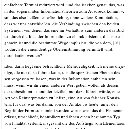
ein­fa­che­re Ter­mi­ni redu­ziert wird, und das ist eben genau das, was
in den soge­nann­ten Infor­ma­ti­ons­theo­rien zum Aus­druck kommt –,
soll das also hei­ßen, es wäre rich­tig, ohne wei­te­re Kon­no­ta­ti­on,
dass wir uns ent­schlie­ßen, die Ver­bin­dung zwi­schen den bei­den
Sys­te­men, von denen das eine im Ver­hält­nis zum ande­ren das Bild
ist, durch die Idee der Infor­ma­ti­on zu cha­rak­te­ri­sie­ren, die sehr all­
ge­mein ist und die bestimm­te Wege impli­ziert, die von dem,
|{6}
wodurch die ein­ein­deu­ti­ge Über­ein­stim­mung ver­mit­telt wird,
durch­lau­fen werden?
Eben dar­in liegt eine beträcht­li­che Mehr­deu­tig­keit, ich mei­ne die­je­
ni­ge, die nur dazu füh­ren kann, uns die spe­zi­fi­schen Ebe­nen des­
sen ver­ges­sen zu las­sen, was in der Infor­ma­ti­on ent­hal­ten sein
muss, wenn wir ihr einen ande­ren Wert geben wol­len als die­sen,
der unbe­stimmt ist und der letzt­lich nur dazu füh­ren wür­de, eine
Art von Reinter­pre­ta­ti­on zu lie­fern, eine Art von fal­scher Kon­sis­
tenz für das, was bis dahin, von der Anti­ke bis heu­te, unter den
Begriff der Form sub­su­miert wor­den war: etwas, das die Ele­men­te
erfasst, umschließt, kon­trol­liert und ihnen einen bestimm­ten Typ
von Fina­li­tät ver­leiht, ins­ge­samt die des Auf­stiegs vom Ele­men­ta­ren