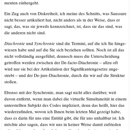
men­ten einhergeht.
Ein Zug auch von Dis­kret­heit, ich mei­ne des Schnitts, was Sauss­u­re
nicht bes­ser arti­ku­liert hat, nicht anders als in der Wei­se, dass er
sagt, das, was sie jeweils kenn­zeich­net, ist, dass sie das sind, was
die ande­ren nicht sind.
Dia­chro­nie
und
Syn­chro­nie
sind die Ter­mi­ni, auf die ich Sie hin­ge­
wie­sen habe und auf die Sie sich bezie­hen soll­ten. Noch ist all das
nicht voll­stän­dig aus­ge­führt, den­noch muss die Unter­schei­dung
getrof­fen wer­den zwi­schen der De-fac­to-Dia­chro­nie – all­zu oft
wird nur sie bei der Arti­ku­la­ti­on der Signi­fi­kan­ten­ge­set­ze ange­
strebt – und der De-jure-Dia­chro­nie, durch die wir auf die Struk­tur
stoßen.
Eben­so mit der Syn­chro­nie, man sagt nicht alles dar­über, weit
davon ent­fernt, wenn man dabei die vir­tu­el­le Simul­tanei­tät in einem
unter­stell­ten Sub­jekt des Codes impli­ziert, denn das heißt, hier das
wie­der­zu­fin­den, wovon ich Ihnen beim letz­ten Mal gezeigt habe,
dass es dar­in für uns eine Enti­tät gibt, die für uns unhalt­bar ist. Ich
möch­te also sagen, dass wir uns in kei­ner Wei­se damit zufrie­den