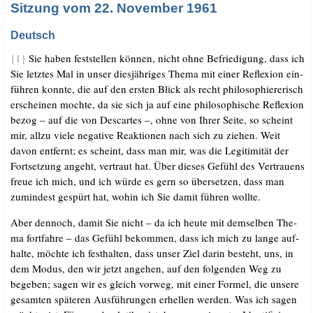
Sitzung vom 22. November 1961
Deutsch
{1}
Sie haben fest­stel­len kön­nen, nicht ohne Befrie­di­gung, dass ich
Sie letz­tes Mal in unser dies­jäh­ri­ges The­ma mit einer Refle­xi­on ein­
füh­ren konn­te, die auf den ers­ten Blick als recht phi­lo­so­phie­re­risch
erschei­nen moch­te, da sie sich ja auf eine phi­lo­so­phi­sche Refle­xi­on
bezog – auf die von Des­car­tes –, ohne von Ihrer Sei­te, so scheint
mir, all­zu vie­le nega­ti­ve Reak­tio­nen nach sich zu zie­hen. Weit
davon ent­fernt; es scheint, dass man mir, was die Legi­ti­mi­tät der
Fort­set­zung angeht, ver­traut hat. Über die­ses Gefühl des Ver­trau­ens
freue ich mich, und ich wür­de es gern so über­set­zen, dass man
zumin­dest gespürt hat, wohin ich Sie damit füh­ren wollte.
Aber den­noch, damit Sie nicht – da ich heu­te mit dem­sel­ben The­
ma fort­fah­re – das Gefühl bekom­men, dass ich mich zu lan­ge auf­
hal­te, möch­te ich fest­hal­ten, dass unser Ziel dar­in besteht, uns, in
dem Modus, den wir jetzt ange­hen, auf den fol­gen­den Weg zu
bege­ben; sagen wir es gleich vor­weg, mit einer For­mel, die unse­re
gesam­ten spä­te­ren Aus­füh­run­gen erhel­len wer­den. Was ich sagen