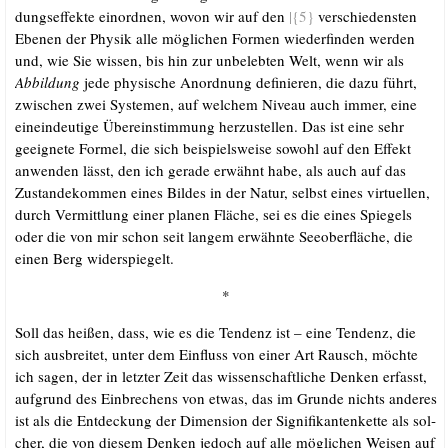
dungs­ef­fek­te ein­ord­nen, wovon wir auf den
|{5}
ver­schie­dens­ten
Ebe­nen der Phy­sik alle mög­li­chen For­men wie­der­fin­den wer­den
und, wie Sie wis­sen, bis hin zur unbe­leb­ten Welt, wenn wir als
Abbil­dung
jede phy­si­sche Anord­nung defi­nie­ren, die dazu führt,
zwi­schen zwei Sys­te­men, auf wel­chem Niveau auch immer, eine
ein­ein­deu­ti­ge Über­ein­stim­mung her­zu­stel­len. Das ist eine sehr
geeig­ne­te For­mel, die sich bei­spiels­wei­se sowohl auf den Effekt
anwen­den lässt, den ich gera­de erwähnt habe, als auch auf das
Zustan­de­kom­men eines Bil­des in der Natur, selbst eines vir­tu­el­len,
durch Ver­mitt­lung einer pla­nen Flä­che, sei es die eines Spie­gels
oder die von mir schon seit lan­gem erwähn­te See­ober­flä­che, die
einen Berg widerspiegelt.
*
Soll das hei­ßen, dass, wie es die Ten­denz ist – eine Ten­denz, die
sich aus­brei­tet, unter dem Ein­fluss von einer Art Rausch, möch­te
ich sagen, der in letz­ter Zeit das wis­sen­schaft­li­che Den­ken erfasst,
auf­grund des Ein­bre­chens von etwas, das im Grun­de nichts ande­res
ist als die Ent­de­ckung der Dimen­si­on der Signi­fi­kan­ten­ket­te als sol­
cher, die von die­sem Den­ken jedoch auf alle mög­li­chen Wei­sen auf