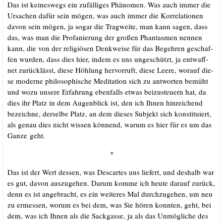
Das ist kei­nes­wegs ein zufäl­li­ges Phä­no­men. Was auch immer die
Ursa­chen dafür sein mögen, was auch immer die Kor­re­la­tio­nen
davon sein mögen, ja sogar die Trag­wei­te, man kann sagen, dass
das, was man die Pro­fa­nie­rung der gro­ßen Phan­tas­men nen­nen
kann, die von der reli­giö­sen Denk­wei­se für das Begeh­ren geschaf­
fen wur­den, dass dies hier, indem es uns unge­schützt, ja ent­waff­
net zurück­lässt, die­se Höh­lung her­vor­ruft, die­se Lee­re, wor­auf die­
se moder­ne phi­lo­so­phi­sche Medi­ta­ti­on sich zu ant­wor­ten bemüht
und wozu unse­re Erfah­rung eben­falls etwas bei­zu­steu­ern hat, da
dies ihr Platz in dem Augen­blick ist, den ich Ihnen hin­rei­chend
bezeich­ne, der­sel­be Platz, an dem die­ses Sub­jekt sich kon­sti­tu­iert,
als genau dies nicht wis­sen kön­nend, war­um es hier für es um das
Gan­ze geht.
*
Das ist der Wert des­sen, was Des­car­tes uns lie­fert, und des­halb war
es gut, davon aus­zu­ge­hen. Da­rum kom­me ich heu­te dar­auf zurück,
denn es ist ange­bracht, es ein wei­te­res Mal durch­zu­ge­hen, um neu
zu ermes­sen, wor­um es bei dem, was Sie hören konn­ten, geht, bei
dem, was ich Ihnen als die Sack­gas­se, ja als das Unmög­li­che des