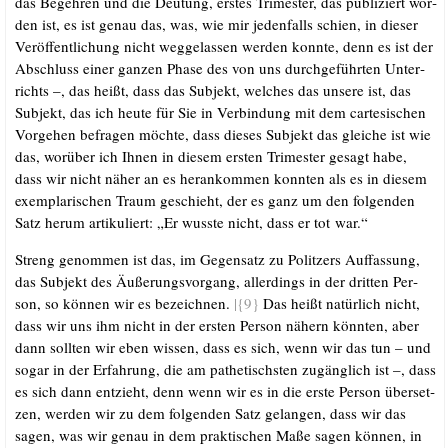
das Begeh­ren und die Deu­tung, ers­tes Tri­mes­ter, das publi­ziert wor­
den ist, es ist genau das, was, wie mir jeden­falls schien, in die­ser
Ver­öf­fent­li­chung nicht weg­ge­las­sen wer­den konn­te, denn es ist der
Abschluss einer gan­zen Pha­se des von uns durch­ge­führ­ten Unter­
richts –, das heißt, dass das Sub­jekt, wel­ches das unse­re ist, das
Sub­jekt, das ich heu­te für Sie in Ver­bin­dung mit dem car­te­si­schen
Vor­ge­hen befra­gen möch­te, dass die­ses Sub­jekt das glei­che ist wie
das, wor­über ich Ihnen in die­sem ers­ten Tri­mes­ter gesagt habe,
dass wir nicht näher an es her­an­kom­men konn­ten als es in die­sem
exem­pla­ri­schen Traum geschieht, der es ganz um den fol­gen­den
Satz her­um arti­ku­liert: „Er wuss­te nicht, dass er tot war.“
Streng genom­men ist das, im Gegen­satz zu Polit­zers Auf­fas­sung,
das Sub­jekt des Äuße­rungs­vor­gang, aller­dings in der drit­ten Per­
son, so kön­nen wir es bezeich­nen.
|{9}
Das heißt natür­lich nicht,
dass wir uns ihm nicht in der ers­ten Per­son nähern könn­ten, aber
dann soll­ten wir eben wis­sen, dass es sich, wenn wir das tun – und
sogar in der Erfah­rung, die am pathe­tischs­ten zugäng­lich ist –, dass
es sich dann ent­zieht, denn wenn wir es in die ers­te Per­son über­set­
zen, wer­den wir zu dem fol­gen­den Satz gelan­gen, dass wir das
sagen, was wir genau in dem prak­ti­schen Maße sagen kön­nen, in