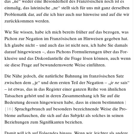
das „ne“ weder eine Beson­der­heit des Fran­zö­si­schen noch ist es
ein­ma­lig, das latei­ni­sche „ne“ stellt sich für uns mit ganz der­sel­ben
Pro­ble­ma­tik dar, auf die ich hier auch nur hin­wei­se und auf die wir
zurück­kom­men werden.
Wie Sie wis­sen, habe ich mich bereits frü­her auf das bezo­gen, was
Pich­on zur Nega­ti­on im Fran­zö­si­schen an Hin­wei­sen gege­ben hat.
Ich glau­be nicht – und auch das ist nicht neu, ich habe Sie damals
dar­auf hin­ge­wie­sen –, dass Pich­ons For­mu­lie­run­gen über das For­
klu­si­ve und das Dis­kor­d­an­ti­el­le die Fra­ge lösen kön­nen, auch wenn
sie die­se Fra­ge auf bewun­derns­wer­te Wei­se einführen.
Die Nähe jedoch, die natür­li­che Bah­nung im fran­zö­si­schen Satz
zwi­schen dem „je“ und dem ers­ten Teil der Nega­ti­on – „
je ne
sais“
– ist etwas, das in das Regis­ter einer gan­zen Rei­he von ähn­li­chen
Tat­sa­chen gehört und in deren Zusam­men­hang ich Sie auf die
Bedeu­tung des­sen hin­ge­wie­sen habe, dass in einem bestimm­ten
|
{16}
Sprach­ge­brauch auf beson­ders bezeich­nen­de Wei­se die Pro­
ble­me auf­tau­chen, die sich auf das Sub­jekt als sol­ches in sei­nen
Bezie­hun­gen zum Signi­fi­kan­ten beziehen.
Damit will ich auf Fol­gen­des hin­aus. Wenn wir, leich­ter als ande­re,