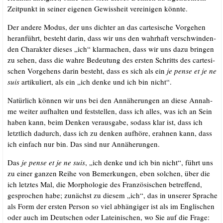
Zeit­punkt in sei­ner eige­nen Gewiss­heit ver­ei­ni­gen könnte.
Der ande­re Modus, der uns dich­ter an das car­te­si­sche Vor­ge­hen
her­an­führt, besteht dar­in, dass wir uns den wahr­haft ver­schwin­den­
den Cha­rak­ter die­ses „ich“ klar­ma­chen, dass wir uns dazu brin­gen
zu sehen, dass die wah­re Bedeu­tung des ers­ten Schritts des car­te­si­
schen Vor­ge­hens dar­in besteht, dass es sich als ein
je pen­se et je ne
suis
arti­ku­liert, als ein „ich den­ke und ich bin nicht“.
Natür­lich kön­nen wir uns bei den Annä­he­run­gen an die­se Annah­
me wei­ter auf­hal­ten und fest­stel­len, dass ich alles, was ich an Sein
haben kann, beim Den­ken ver­aus­ga­be, sodass klar ist, dass ich
letzt­lich dadurch, dass ich zu den­ken auf­hö­re, erah­nen kann, dass
ich ein­fach nur bin. Das sind nur Annäherungen.
Das
je pen­se et je ne suis
, „ich den­ke und ich bin nicht“, führt uns
zu einer gan­zen Rei­he von Bemer­kun­gen, eben sol­chen, über die
ich letz­tes Mal, die Mor­pho­lo­gie des Fran­zö­si­schen betref­fend,
gespro­chen habe; zunächst zu die­sem „ich“, das in unse­rer Spra­che
als Form der ers­ten Per­son so viel abhän­gi­ger ist als im Eng­li­schen
oder auch im Deut­schen oder Latei­ni­schen, wo Sie auf die Fra­ge: