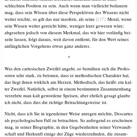
schlech­ten Posi­ti­on zu sein. Auch wenn man viel­leicht bedau­ern
mag, dass sein Wis­sen über die­se Per­spek­ti­ven des Wis­sens nicht
wei­ter reich­te, so gilt das nur inso­fern, als sei­ne
|{17}
Moral, wenn
sein Wis­sen wei­ter gereicht hät­te, weni­ger kurz gewe­sen wäre;
abge­se­hen jedoch von die­sem Merk­mal, das wir hier vor­läu­fig bei­
sei­te las­sen, folgt dar­aus, weit davon ent­fernt, für den Wert sei­nes
anfäng­li­chen Vor­ge­hens etwas ganz anderes.
*
Was den car­te­si­schen Zwei­fel angeht, so bemü­hen sich die Pro­fes­
so­ren sehr stark, zu beto­nen, dass er metho­di­schen Cha­rak­ter hat,
das liegt ihnen wirk­lich am Her­zen. Metho­disch, das heißt: ein kal­
ter Zwei­fel. Natür­lich, selbst in einem bestimm­ten Zusam­men­hang
ver­zehr­te man kalt gewor­de­ne Spei­sen, aber ehr­lich gesagt glau­be
ich nicht, dass dies die rich­ti­ge Betrach­tungs­wei­se ist.
Nicht, dass ich Sie in irgend­ei­ner Wei­se anre­gen möch­te, Des­car­tes
als psy­cho­lo­gi­schen Fall zu betrach­ten. So auf­re­gend es erschei­nen
mag, in sei­ner Bio­gra­phie, in den Gege­ben­hei­ten sei­ner Ver­wandt­
schaft und Her­kunft eini­ge der Züge wie­der­zu­fin­den, die zusam­