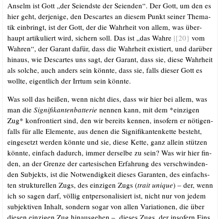
Anselm ist Gott „der Sei­ends­te der Sei­en­den“. Der Gott, um den es
hier geht, der­je­ni­ge, den Des­car­tes an die­sem Punkt sei­ner The­ma­
tik ein­bringt, ist der Gott, der die Wahr­heit von allem, was über­
haupt arti­ku­liert wird, sichern soll. Das ist „das Wah­re
|{20}
vom
Wah­ren“, der Garant dafür, dass die Wahr­heit exis­tiert, und dar­über
hin­aus, wie Des­car­tes uns sagt, der Garant, dass sie, die­se Wahr­heit
als sol­che, auch anders sein könn­te, dass sie, falls die­ser Gott es
woll­te, eigent­lich der Irr­tum sein könnte.
Was soll das hei­ßen, wenn nicht dies, dass wir hier bei allem, was
man die
Signi­fi­kan­ten­bat­te­rie
nen­nen kann, mit dem *ein­zi­gen
Zug* kon­fron­tiert sind, den wir bereits ken­nen, inso­fern er nöti­gen­
falls für alle Ele­men­te, aus denen die Signi­fi­kan­ten­ket­te besteht,
ein­ge­setzt wer­den könn­te und sie, die­se Ket­te, ganz allein stüt­zen
könn­te, ein­fach dadurch, immer der­sel­be zu sein? Was wir hier fin­
den, an der Gren­ze der car­te­si­schen Erfah­rung des ver­schwin­den­
den Sub­jekts, ist die Not­wen­dig­keit die­ses Garan­ten, des ein­fachs­
ten struk­tu­rel­len Zugs, des ein­zi­gen Zugs (
trait uni­que
) – der, wenn
ich so sagen darf, völ­lig ent­per­so­na­li­siert ist, nicht nur von jedem
sub­jek­ti­ven Inhalt, son­dern sogar von allen Varia­tio­nen, die über
die­sen ein­zi­gen Zug hin­aus­ge­hen –, die­ses Zugs, der inso­fern Eins