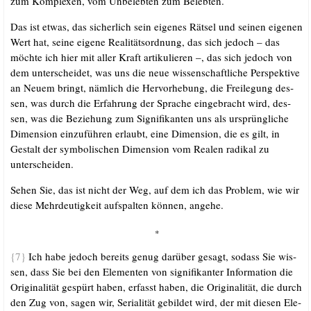
zum Kom­ple­xen, vom Unbe­leb­ten zum Belebten.
Das ist etwas, das sicher­lich sein eige­nes Rät­sel und sei­nen eige­nen
Wert hat, sei­ne eige­ne Rea­li­täts­ord­nung, das sich jedoch – das
möch­te ich hier mit aller Kraft arti­ku­lie­ren –, das sich jedoch von
dem unter­schei­det, was uns die neue wis­sen­schaft­li­che Per­spek­ti­ve
an Neu­em bringt, näm­lich die Her­vor­he­bung, die Frei­le­gung des­
sen, was durch die Erfah­rung der Spra­che ein­ge­bracht wird, des­
sen, was die Bezie­hung zum Signi­fi­kan­ten uns als ursprüng­li­che
Dimen­si­on ein­zu­füh­ren erlaubt, eine Dimen­si­on, die es gilt, in
Gestalt der sym­bo­li­schen Dimen­si­on vom Rea­len radi­kal zu
unterscheiden.
Sehen Sie, das ist nicht der Weg, auf dem ich das Pro­blem, wie wir
die­se Mehr­deu­tig­keit auf­spal­ten kön­nen, angehe.
*
{7}
Ich habe jedoch bereits genug dar­über gesagt, sodass Sie wis­
sen, dass Sie bei den Ele­men­ten von signi­fi­kan­ter Infor­ma­ti­on die
Ori­gi­na­li­tät gespürt haben, erfasst haben, die Ori­gi­na­li­tät, die durch
den Zug von, sagen wir, Seria­li­tät gebil­det wird, der mit die­sen Ele­