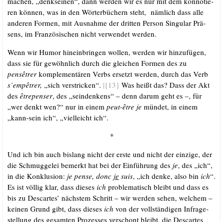
machen, „denks­ei­nen“, dann wer­den wir es nur mit dem kon­no­tie­
ren kön­nen, was in den Wör­ter­bü­chern steht, näm­lich dass alle
ande­ren For­men, mit Aus­nah­me der drit­ten Per­son Sin­gu­lar Prä­
sens, im Fran­zö­si­schen nicht ver­wen­det werden.
Wenn wir Humor hin­ein­brin­gen wol­len, wer­den wir hin­zu­fü­gen,
dass sie für gewöhn­lich durch die glei­chen For­men des zu
pensêtrer
kom­ple­men­tä­ren Verbs ersetzt wer­den, durch das Verb
s’empêtrer,
„sich ver­stri­cken“.
|{13}
Was heißt das? Dass der Akt
des
êtr­epen­ser
, des „sein­den­kens“ – denn dar­um geht es –, für
„wer denkt wen?“ nur in einem
peut-être je
mün­det, in einem
„kann-sein ich“, „viel­leicht ich“.
*
Und ich bin auch bis­lang nicht der ers­te und nicht der ein­zi­ge, der
die Schmug­ge­lei bemerkt hat bei der Ein­füh­rung des
je
, des „ich“,
in die Kon­klu­si­on:
je pen­se, donc
je
suis
, „ich den­ke, also bin
ich
“.
Es ist völ­lig klar, dass die­ses
ich
pro­ble­ma­tisch bleibt und dass es
bis zu Des­car­tes’ nächs­tem Schritt – wir wer­den sehen, wel­chem –
kei­nen Grund gibt, dass die­ses
ich
von der voll­stän­di­gen Infra­ge­
stel­lung des gesam­ten Pro­zes­ses ver­schont bleibt, die Des­car­tes