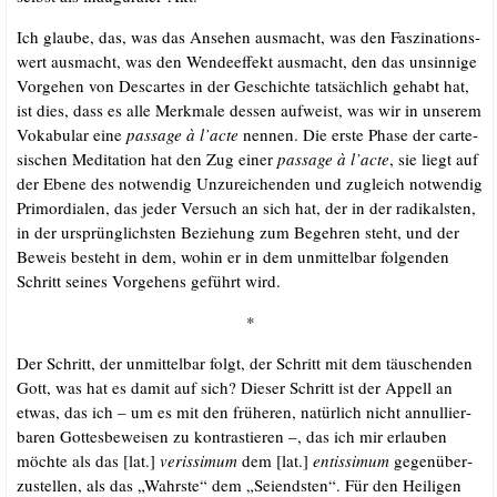
Ich glau­be, das, was das Anse­hen aus­macht, was den Fas­zi­na­ti­ons­
wert aus­macht, was den Wen­de­ef­fekt aus­macht, den das unsin­ni­ge
Vor­ge­hen von Des­car­tes in der Geschich­te tat­säch­lich gehabt hat,
ist dies, dass es alle Merk­ma­le des­sen auf­weist, was wir in unse­rem
Voka­bu­lar eine
pas­sa­ge à l’acte
nen­nen. Die ers­te Pha­se der car­te­
si­schen Medi­ta­ti­on hat den Zug einer
pas­sa­ge à l’acte
, sie liegt auf
der Ebe­ne des not­wen­dig Unzu­rei­chen­den und zugleich not­wen­dig
Pri­mor­dia­len, das jeder Ver­such an sich hat, der in der radi­kals­ten,
in der ursprüng­lichs­ten Bezie­hung zum Begeh­ren steht, und der
Beweis besteht in dem, wohin er in dem unmit­tel­bar fol­gen­den
Schritt sei­nes Vor­ge­hens geführt wird.
*
Der Schritt, der unmit­tel­bar folgt, der Schritt mit dem täu­schen­den
Gott, was hat es damit auf sich? Die­ser Schritt ist der Appell an
etwas, das ich – um es mit den frü­he­ren, natür­lich nicht annul­lier­
ba­ren Got­tes­be­wei­sen zu kon­tras­tie­ren –, das ich mir erlau­ben
möch­te als das [lat.]
veris­si­mum
dem [lat.]
entis­si­mum
gegen­über­
zu­stel­len, als das „Wahrs­te“ dem „Sei­ends­ten“. Für den Hei­li­gen