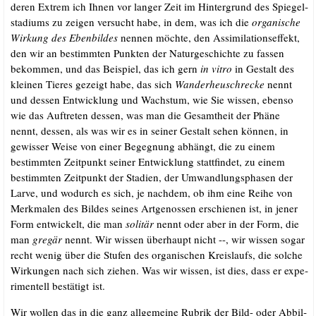
deren Extrem ich Ihnen vor lan­ger Zeit im Hin­ter­grund des Spie­gel­
sta­di­ums zu zei­gen ver­sucht habe, in dem, was ich die
orga­ni­sche
Wir­kung des Eben­bil­des
nen­nen möch­te, den Assi­mi­la­ti­ons­ef­fekt,
den wir an bestimm­ten Punk­ten der Natur­ge­schich­te zu fas­sen
bekom­men, und das Bei­spiel, das ich gern
in vitro
in Gestalt des
klei­nen Tie­res gezeigt habe, das sich
Wan­der­heu­schre­cke
nennt
und des­sen Ent­wick­lung und Wachs­tum, wie Sie wis­sen, eben­so
wie das Auf­tre­ten des­sen, was man die Gesamt­heit der Phä­ne
nennt, des­sen, als was wir es in sei­ner Gestalt sehen kön­nen, in
gewis­ser Wei­se von einer Begeg­nung abhängt, die zu einem
bestimm­ten Zeit­punkt sei­ner Ent­wick­lung statt­fin­det, zu einem
bestimm­ten Zeit­punkt der Sta­di­en, der Umwand­lungs­pha­sen der
Lar­ve, und wodurch es sich, je nach­dem, ob ihm eine Rei­he von
Merk­ma­len des Bil­des sei­nes Art­ge­nos­sen erschie­nen ist, in jener
Form ent­wi­ckelt, die man
soli­tär
nennt oder aber in der Form, die
man
gre­gär
nennt. Wir wis­sen über­haupt nicht --, wir wis­sen sogar
recht wenig über die Stu­fen des orga­ni­schen Kreis­laufs, die sol­che
Wir­kun­gen nach sich zie­hen. Was wir wis­sen, ist dies, dass er expe­
ri­men­tell bestä­tigt ist.
Wir wol­len das in die ganz all­ge­mei­ne Rubrik der Bild- oder Abbil­