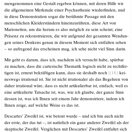
men­ge­nom­men eine Gestalt erge­ben kön­nen, mit deren Hil­fe wir
die all­ge­mei­nen Merk­ma­le einer Psy­chasthe­nie wie­der­fin­den, und
in die­se Demons­tra­ti­on sogar die berühm­te Pas­sa­ge mit den
mensch­li­chen Klei­der­stän­dern hin­ein­zu­rüh­ren, die­se Art von
Mario­net­ten, um die her­um es also mög­lich zu sein scheint, eine
Prä­senz zu rekon­stru­ie­ren, die wir auf­grund der gesam­ten Wen­dun­
gen sei­nes Den­kens genau in die­sem Moment sich ent­fal­ten sehen
– so auf­re­gend das erschei­nen mag, ich sehe nicht viel Sinn darin.
Mir geht es dar­um, dass ich, nach­dem ich ver­sucht habe, spür­bar
zu machen, dass die car­te­si­sche The­ma­tik logisch nicht zu recht­fer­
ti­gen ist, erneut bekräf­ti­gen kann, dass sie des­halb noch
|{18}
kei­
nes­wegs irra­tio­nal ist. Sie ist nicht irra­tio­na­ler als das Begeh­ren von
daher irra­tio­nal wäre, dass es nicht arti­ku­lier­bar ist, ein­fach, weil es
eine arti­ku­lier­te Tat­sa­che ist, was, wie ich glau­be, der gan­ze Sinn
des­sen ist, was ich Ihnen seit einem Jahr demons­trie­re, indem ich
Ihnen zei­ge, auf wel­che Wei­se es das ist.
Des­car­tes’ Zwei­fel ist, wie betont wur­de – und ich bin auch nicht
der ers­te, der das tut –, ist natür­lich ein ganz ande­rer Zwei­fel als der
skep­ti­sche Zwei­fel. Ver­gli­chen mit Des­car­tes’ Zwei­fel ent­fal­tet sich