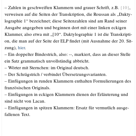
– Zah­len in geschweif­ten Klam­mern und grau­er Schrift, z.B.
{10}
,
ver­wei­sen auf die Sei­ten der Tran­skrip­ti­on, die Rous­san als „Dak­ty­
lo­gra­phie 1“ bezeich­net; die­se Sei­ten­zah­len sind am Rand sei­ner
Aus­ga­be ange­ge­ben und begin­nen dort mit einer lin­ken ecki­gen
Klam­mer, also etwa mit „[10“. Dak­ty­lo­gra­phie 1 ist die Tran­skrip­ti­
on, die man auf der Sei­te der ELP fin­det (mit Aus­nah­me der 20. Sit­
zung),
hier
.
– Ein dop­pel­ter Bin­de­strich, also: --, mar­kiert, dass an die­ser Stel­le
ein Satz gram­ma­tisch unvoll­stän­dig abbricht.
–
Wör­ter mit Stern­chen: im Ori­gi­nal deutsch.
–
Der Schräg­strich /​ ver­bin­det Übersetzungsvarianten.
–
Ein­fü­gun­gen in run­den Klam­mern ent­hal­ten For­mu­lie­run­gen des
fran­zö­si­schen Originals.
–
Ein­fü­gun­gen in ecki­gen Klam­mern die­nen der Erläu­te­rung und
sind nicht von Lacan.
–
Ein­fü­gun­gen in spit­zen Klam­mern: Ersatz für ver­mut­lich aus­ge­
fal­le­nen Text.
.