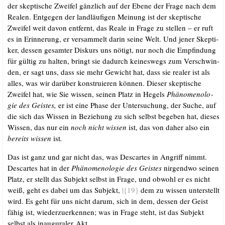
der skep­ti­sche Zwei­fel gänz­lich auf der Ebe­ne der Fra­ge nach dem
Rea­len. Ent­ge­gen der land­läu­fi­gen Mei­nung ist der skep­ti­sche
Zwei­fel weit davon ent­fernt, das Rea­le in Fra­ge zu stel­len – er ruft
es in Erin­ne­rung, er ver­sam­melt dar­in sei­ne Welt. Und jener Skep­ti­
ker, des­sen gesam­ter Dis­kurs uns nötigt, nur noch die Emp­fin­dung
für gül­tig zu hal­ten, bringt sie dadurch kei­nes­wegs zum Ver­schwin­
den, er sagt uns, dass sie mehr Gewicht hat, dass sie rea­ler ist als
alles, was wir dar­über kon­stru­ie­ren kön­nen. Die­ser skep­ti­sche
Zwei­fel hat, wie Sie wis­sen, sei­nen Platz in Hegels
Phä­no­me­no­lo­
gie des Geis­tes,
er ist eine Pha­se der Unter­su­chung, der Suche, auf
die sich das Wis­sen in Bezie­hung zu sich selbst bege­ben hat, die­ses
Wis­sen, das nur ein
noch nicht wis­sen
ist, das von daher also ein
bereits wis­sen
ist
.
Das ist ganz und gar nicht das, was Des­car­tes in Angriff nimmt.
Des­car­tes hat in der
Phä­no­me­no­lo­gie des Geis­tes
nir­gend­wo sei­nen
Platz, er stellt das Sub­jekt selbst in Fra­ge, und obwohl er es nicht
weiß, geht es dabei um das Sub­jekt,
|{19}
dem zu wis­sen unter­stellt
wird. Es geht für uns nicht dar­um, sich in dem, des­sen der Geist
fähig ist, wie­der­zu­er­ken­nen; was in Fra­ge steht, ist das Sub­jekt
selbst als inau­gu­ra­ler Akt.