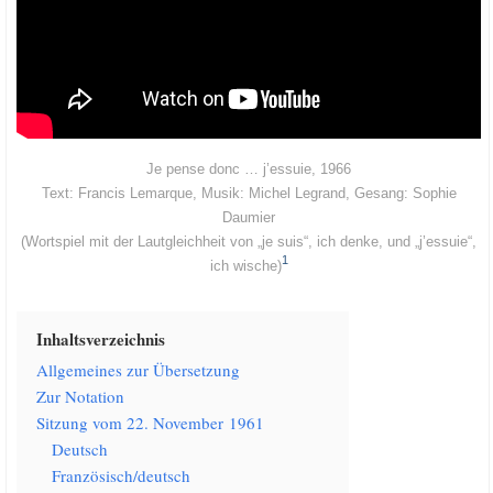
Je pen­se donc … j’es­su­ie, 1966
Text: Fran­cis Lemar­que, Musik: Michel Leg­rand, Gesang: Sophie
Daumier
(Wort­spiel mit der Laut­gleich­heit von „je suis“, ich den­ke, und „j’es­su­ie“,
1
ich wische)
Inhalts­ver­zeich­nis
All­ge­mei­nes zur Übersetzung
Zur Nota­ti­on
Sit­zung vom 22. Novem­ber 1961
Deutsch
Französisch/​deutsch