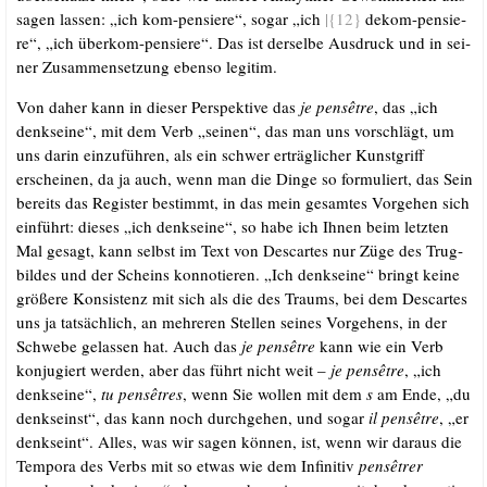
sagen las­sen: „ich kom-pen­sie­re“, sogar „ich
|{12}
dekom-pen­sie­
re“, „ich über­kom-pen­sie­re“. Das ist der­sel­be Aus­druck und in sei­
ner Zusam­men­set­zung eben­so legitim.
Von daher kann in die­ser Per­spek­ti­ve das
je pensêt­re
, das „ich
denks­ei­ne“, mit dem Verb „sei­nen“, das man uns vor­schlägt, um
uns dar­in ein­zu­füh­ren, als ein schwer erträg­li­cher Kunst­griff
erschei­nen, da ja auch, wenn man die Din­ge so for­mu­liert, das Sein
bereits das Regis­ter bestimmt, in das mein gesam­tes Vor­ge­hen sich
ein­führt: die­ses „ich denks­ei­ne“, so habe ich Ihnen beim letz­ten
Mal gesagt, kann selbst im Text von Des­car­tes nur Züge des Trug­
bil­des und der Scheins kon­no­tie­ren. „Ich denks­ei­ne“ bringt kei­ne
grö­ße­re Kon­sis­tenz mit sich als die des Traums, bei dem Des­car­tes
uns ja tat­säch­lich, an meh­re­ren Stel­len sei­nes Vor­ge­hens, in der
Schwe­be gelas­sen hat. Auch das
je pensêt­re
kann wie ein Verb
kon­ju­giert wer­den, aber das führt nicht weit –
je pensêt­re
, „ich
denks­ei­ne“,
tu pensê­tres
, wenn Sie wol­len mit dem
s
am Ende, „du
denk­seinst“, das kann noch durch­ge­hen, und sogar
il pensêt­re
, „er
denk­seint“. Alles, was wir sagen kön­nen, ist, wenn wir dar­aus die
Tem­po­ra des Verbs mit so etwas wie dem Infi­ni­tiv
pensêtrer