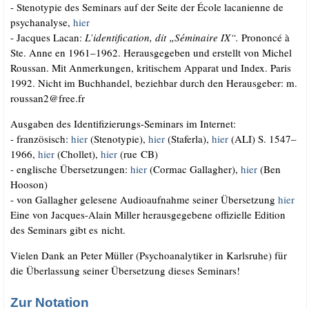
- Ste­no­ty­pie des Semi­nars auf der Sei­te der Éco­le laca­ni­en­ne de
psy­ch­ana­ly­se,
hier
- Jac­ques Lacan:
L’identification, dit „Sémi­n­aire IX“.
Pro­non­cé à
Ste. Anne en 1961–1962. Her­aus­ge­ge­ben und erstellt von Michel
Rous­san. Mit Anmer­kun­gen, kri­ti­schem Appa­rat und Index. Paris
1992. Nicht im Buch­han­del, bezieh­bar durch den Her­aus­ge­ber: m.​
roussan2@​free.​fr
Aus­ga­ben des Iden­ti­fi­zie­rungs-Semi­nars im Internet:
- fran­zö­sisch:
hier
(Ste­no­ty­pie),
hier
(Sta­fer­la),
hier
(ALI) S. 1547–
1966,
hier
(Chol­let),
hier
(rue CB)
- eng­li­sche Über­set­zun­gen:
hier
(Cor­mac Gal­lag­her),
hier
(Ben
Hooson)
- von Gal­lag­her gele­se­ne Audio­auf­nah­me sei­ner Über­set­zung
hier
Eine von Jac­ques-Alain Mil­ler her­aus­ge­ge­be­ne offi­zi­el­le Edi­ti­on
des Semi­nars gibt es nicht.
Vie­len Dank an Peter Mül­ler (Psy­cho­ana­ly­ti­ker in Karls­ru­he) für
die Über­las­sung sei­ner Über­set­zung die­ses Seminars!
Zur Notation