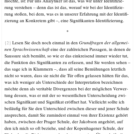
möch­te, ist: Für uns Ana­ly­ti­ker ist das, was wir unter Iden­ti­fi­zie­
rung ver­ste­hen – denn das ist das, wor­auf wir bei der Iden­ti­fi­zie­
rung sto­ßen, bei dem, was es in unse­rer Erfah­rung mit der Iden­ti­fi­
zie­rung an Kon­kre­tem gibt –, eine Signifikanten-Identifizierung.
*
{2}
Lesen Sie doch noch ein­mal in den
Grund­fra­gen der all­ge­mei­
nen Sprach­wis­sen­schaft
eine der zahl­rei­chen Pas­sa­gen, in denen de
Sauss­u­re sich bemüht, so wie er das ein­krei­send immer wie­der tut,
die Funk­ti­on des Signi­fi­kan­ten zu erfas­sen, und Sie wer­den sehen –
das sage ich in Klam­mern –, dass all sei­ne Bemü­hun­gen letzt­lich
nicht so waren, dass sie nicht die Tür offen gelas­sen hät­ten für das,
was ich weni­ger als Unter­schie­de der Inter­pre­ta­ti­on bezeich­nen
möch­te denn als veri­ta­ble Diver­gen­zen bei der mög­li­chen Ver­wer­
tung des­sen, was er mit der so wesent­li­chen Unter­schei­dung zwi­
schen Signi­fi­kant und Signi­fi­kat eröff­net hat. Viel­leicht soll­te ich
bei­läu­fig für Sie den Unter­schied zwi­schen die­ser und jener Schu­le
anspre­chen, damit Sie zumin­dest ein­mal von ihrer Exis­tenz gehört
haben, zwi­schen der Pra­ger Schu­le, der Jakobson ange­hört, auf
den ich mich so oft bezie­he, und der Kopen­ha­ge­ner Schu­le, der