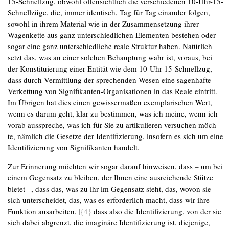
15-Schnell­zug, obwohl offen­sicht­lich die ver­schie­de­nen 10-Uhr-15-
Schnell­zü­ge, die, immer iden­tisch, Tag für Tag ein­an­der fol­gen,
sowohl in ihrem Mate­ri­al wie in der Zusam­men­set­zung ihrer
Wagen­ket­te aus ganz unter­schied­li­chen Ele­men­ten bestehen oder
sogar eine ganz unter­schied­li­che rea­le Struk­tur haben. Natür­lich
setzt das, was an einer sol­chen Behaup­tung wahr ist, vor­aus, bei
der Kon­sti­tu­ie­rung einer Enti­tät wie dem 10-Uhr-15-Schnell­zug,
dass durch Ver­mitt­lung der spre­chen­den Wesen eine sagen­haf­te
Ver­ket­tung von Signi­fi­kan­ten-Orga­ni­sa­tio­nen in das Rea­le ein­tritt.
Im Übri­gen hat dies einen gewis­ser­ma­ßen exem­pla­ri­schen Wert,
wenn es dar­um geht, klar zu bestim­men, was ich mei­ne, wenn ich
vor­ab aus­spre­che, was ich für Sie zu arti­ku­lie­ren ver­su­chen möch­
te, näm­lich die Geset­ze der Iden­ti­fi­zie­rung, inso­fern es sich um eine
Iden­ti­fi­zie­rung von Signi­fi­kan­ten handelt.
Zur Erin­ne­rung möch­ten wir sogar dar­auf hin­wei­sen, dass – um bei
einem Gegen­satz zu blei­ben, der Ihnen eine aus­rei­chen­de Stüt­ze
bie­tet –, dass das, was zu ihr im Gegen­satz steht, das, wovon sie
sich unter­schei­det, das, was es erfor­der­lich macht, dass wir ihre
Funk­ti­on aus­ar­bei­ten,
|{4}
dass also die Iden­ti­fi­zie­rung, von der sie
sich dabei abgrenzt, die ima­gi­nä­re Iden­ti­fi­zie­rung ist, die­je­ni­ge,