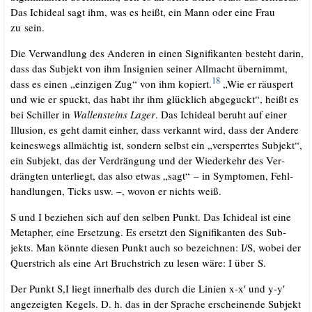
Das Ichide­al sagt ihm, was es heißt, ein Mann oder eine Frau
zu sein.
Die Ver­wand­lung des Ande­ren in einen Signi­fi­kan­ten besteht dar­in,
dass das Sub­jekt von ihm Insi­gni­en sei­ner All­macht über­nimmt,
18
dass es einen „ein­zi­gen Zug“ von ihm kopiert.
„Wie er räus­pert
und wie er spuckt, das habt ihr ihm glück­lich abge­guckt“, heißt es
bei Schil­ler in
Wal­len­steins Lager
. Das Ichide­al beruht auf einer
Illu­si­on, es geht damit ein­her, dass ver­kannt wird, dass der Ande­re
kei­nes­wegs all­mäch­tig ist, son­dern selbst ein „ver­sperr­tes Sub­jekt“,
ein Sub­jekt, das der Ver­drän­gung und der Wie­der­kehr des Ver­
dräng­ten unter­liegt, das also etwas „sagt“ – in Sym­pto­men, Fehl­
hand­lun­gen, Ticks usw. –, wovon er nichts weiß.
S und I bezie­hen sich auf den sel­ben Punkt. Das Ichide­al ist eine
Meta­pher, eine Erset­zung. Es ersetzt den Signi­fi­kan­ten des Sub­
jekts. Man könn­te die­sen Punkt auch so bezeich­nen: I/​S, wobei der
Quer­strich als eine Art Bruch­strich zu lesen wäre: I über S.
Der Punkt S,I liegt inner­halb des durch die Lini­en x-x′ und y-y′
ange­zeig­ten Kegels. D. h. das in der Spra­che erschei­nen­de Sub­jekt