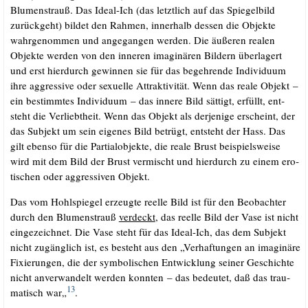
Blu­men­strauß. Das Ide­al-Ich (das letzt­lich auf das Spie­gel­bild
zurück­geht) bil­det den Rah­men, inner­halb des­sen die Objek­te
wahr­ge­nom­men und ange­gan­gen wer­den. Die äuße­ren rea­len
Objek­te wer­den von den inne­ren ima­gi­nä­ren Bil­dern über­la­gert
und erst hier­durch gewin­nen sie für das begeh­ren­de Indi­vi­du­um
ihre aggres­si­ve oder sexu­el­le Attrak­ti­vi­tät. Wenn das rea­le Objekt –
ein bestimm­tes Indi­vi­du­um – das inne­re Bild sät­tigt, erfüllt, ent­
steht die Ver­liebt­heit. Wenn das Objekt als der­je­ni­ge erscheint, der
das Sub­jekt um sein eige­nes Bild betrügt, ent­steht der Hass. Das
gilt eben­so für die Par­ti­al­ob­jek­te, die rea­le Brust bei­spiels­wei­se
wird mit dem Bild der Brust ver­mischt und hier­durch zu einem ero­
ti­schen oder aggres­si­ven Objekt.
Das vom Hohl­spie­gel erzeug­te reel­le Bild ist für den Beob­ach­ter
durch den Blu­men­strauß
ver­deckt
, das reel­le Bild der Vase ist nicht
ein­ge­zeich­net. Die Vase steht für das Ide­al-Ich, das dem Sub­jekt
nicht zugäng­lich ist, es besteht aus den „Ver­haf­tun­gen an ima­gi­nä­re
Fixie­run­gen, die der sym­bo­li­schen Ent­wick­lung sei­ner Geschich­te
nicht anver­wan­delt wer­den konn­ten – das bedeu­tet, daß das trau­
13
ma­tisch war„
.