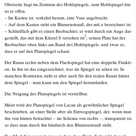
Ober­sei­te liegt im Zen­trum des Hohl­spie­gels, zum Hohl­spie­gel hin
ist er offen.
– Im Kas­ten ist, ver­kehrt her­um, eine Vase angebracht.
– Auf dem Kas­ten steht ein Blu­men­strauß, der mit
a
bezeich­net ist.
– Schließ­lich gibt es einen Beob­ach­ter; er wird durch ein Auge dar­
5
ge­stellt, das mit dem Kür­zel $ ver­se­hen ist
; sei­nen Platz hat der
Beob­ach­ter oben links am Rand des Hohl­spie­gels, und zwar so,
dass er auf den Plan­spie­gel schaut.
Der Raum rechts neben dem Flach­spie­gel hat eine dop­pel­te Funk­ti­
on. In ihn ist das ein­ge­zeich­net, was im Spie­gel zu sehen ist. In
man­chen Kon­tex­ten steht er aber auch für den rea­len Raum hin­ter
dem Spie­gel – man kann um den Spie­gel herumlaufen.
Die Nei­gung des Plan­spie­gels ist verstellbar.
Meist wird der Plan­spie­gel von Lacan als gewöhn­li­cher Spie­gel
beschrie­ben, an einer Stel­le aber als Ein­weg­spie­gel, der, wenn man
ihn von hin­ten betrach­tet – im Sche­ma von rechts –, trans­pa­rent ist,
so dass man durch ihn hin­durch den Blu­men­strauß sieht.
Das Modell insze­niert einen tech­ni­schen Trick. Er beruht dar­auf,