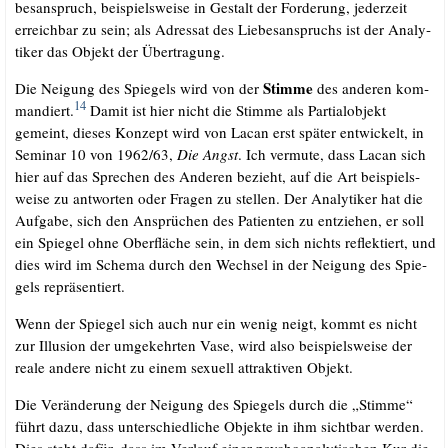
bes­an­spruch, bei­spiels­wei­se in Gestalt der For­de­rung, jeder­zeit
erreich­bar zu sein; als Adres­sat des Lie­bes­an­spruchs ist der Ana­ly­
ti­ker das Objekt der Übertragung.
Stim­me
Die Nei­gung des Spie­gels wird von der
des ande­ren kom­
14
man­diert.
Damit ist hier nicht die Stim­me als Par­ti­al­ob­jekt
gemeint, die­ses Kon­zept wird von Lacan erst spä­ter ent­wi­ckelt, in
Semi­nar 10 von 1962/​63,
Die Angst
. Ich ver­mu­te, dass Lacan sich
hier auf das Spre­chen des Ande­ren bezieht, auf die Art bei­spiels­
wei­se zu ant­wor­ten oder Fra­gen zu stel­len. Der Ana­ly­ti­ker hat die
Auf­ga­be, sich den Ansprü­chen des Pati­en­ten zu ent­zie­hen, er soll
ein Spie­gel ohne Ober­flä­che sein, in dem sich nichts reflek­tiert, und
dies wird im Sche­ma durch den Wech­sel in der Nei­gung des Spie­
gels repräsentiert.
Wenn der Spie­gel sich auch nur ein wenig neigt, kommt es nicht
zur Illu­si­on der umge­kehr­ten Vase, wird also bei­spiels­wei­se der
rea­le ande­re nicht zu einem sexu­ell attrak­ti­ven Objekt.
Die Ver­än­de­rung der Nei­gung des Spie­gels durch die „Stim­me“
führt dazu, dass unter­schied­li­che Objek­te in ihm sicht­bar wer­den.