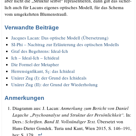
aber nicht die „Struk­tur selbst“ reprä­sen­tie­ren, dann gilt das sicher­
lich auch für Lacans eige­nes opti­sches Modell, für das Sche­ma
vom umge­kehr­ten Blumenstrauß.
Verwandte Beiträge
Jac­ques Lacan: Das opti­sche Modell (Über­set­zung)
SI-Phi – Nach­trag zur Erläu­te­rung des opti­schen Modells
Graf des Begeh­rens: Ideal-Ich
Ich – Ide­al-Ich – Ichideal
Die For­mel der Metapher
Her­ren­sign­fi­kant, S
: das Ichideal
1
Unä­rer Zug (I): der Grund des Ichideals
Unä­rer Zug (II): der Grund der Wiederholung
Anmerkungen
Dia­gramm aus: J. Lacan:
Anmer­kung zum Bericht von Dani­el
Lag­a­che „Psy­cho­ana­ly­se und Struk­tur der Per­sön­lich­keit“.
In:
Ders.:
Schrif­ten. Band II. Voll­stän­di­ger Text.
Über­setzt von
Hans-Die­ter Gon­dek. Turia und Kant, Wien 2015, S. 146–191,
her: S. 179.