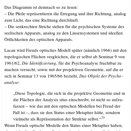
Das Dia­gramm ist dem­nach so zu lesen:
– Die Pfei­le reprä­sen­tie­ren die Erre­gung und ihre Rich­tung, ana­log
zum Licht, das eine Rich­tung durchläuft.
– Die senk­rech­ten Stri­che ste­hen für die psy­chi­schen Sys­te­me des
see­li­schen Appa­rats, ana­log zu den Lin­sen­sys­te­men und ideel­len
Ört­lich­kei­ten des opti­schen Apparats.
Lacan wird Freuds opti­sches Modell spä­ter (näm­lich 1966) mit den
topo­lo­gi­schen Flä­chen ver­glei­chen, die er selbst ab Semi­nar 9 von
1961/​62,
Die Iden­ti­fi­zie­rung
, für die Psy­cho­ana­ly­se frucht­bar zu
machen ver­sucht, sowie mit der pro­jek­ti­ven Geo­me­trie, auf die er
sich in Semi­nar 13 von 1965/​66 bezieht,
Das Objekt der Psy­cho­
ana­ly­se
:
„Die­se Topo­lo­gie, die sich in die pro­jek­ti­ve Geo­me­trie und in
die Flä­chen der Ana­ly­sis situs ein­schreibt, ist nicht so auf­zu­
fas­sen – wie das mit den opti­schen Model­len bei Freud der
Fall ist –, dass sie den Sta­tus einer Meta­pher hät­te, son­dern
20
viel­mehr als Reprä­sen­ta­ti­on der Struk­tur selbst.“
Wenn Freuds opti­sche Model­le den Sta­tus einer Meta­pher haben,