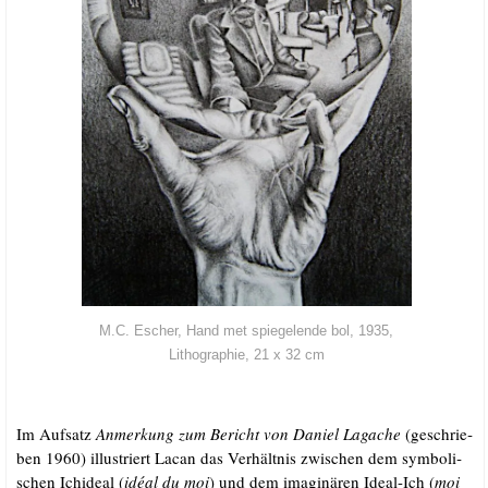
M.C. Escher, Hand met spie­gel­en­de bol, 1935,
Litho­gra­phie, 21 x 32 cm
Im Auf­satz
Anmer­kung zum Bericht von Dani­el Lag­a­che
(geschrie­
ben 1960) illus­triert Lacan das Ver­hält­nis zwi­schen dem sym­bo­li­
schen Ichide­al (
idé­al du moi
) und dem ima­gi­nä­ren Ide­al-Ich (
moi