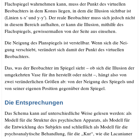
Flach­spie­gel wahr­neh­men kann, muss der Punkt des vir­tu­el­len
Beob­ach­ters in dem Konus lie­gen, in dem die Illu­si­on sicht­bar ist
(Lini­en x-x′ und y-y′). Der rea­le Beob­ach­ter muss sich jedoch nicht
in die­sem Bereich auf­hal­ten, er kann die Illu­si­on, mit­hil­fe des
Flach­spie­gels, gewis­ser­ma­ßen von der Sei­te aus einsehen.
Die Nei­gung des Plan­spie­gels ist ver­stell­bar. Wenn sich die Nei­
gung ver­schiebt, ver­än­dert sich damit der Punkt des vir­tu­el­len
Beobachters.
Das, was der Beob­ach­ter im Spie­gel sieht – ob sich die Illu­si­on der
umge­kehr­ten Vase für ihn her­stellt oder nicht –, hängt also von
zwei ver­än­der­li­chen Grö­ßen ab: von der Nei­gung des Spie­gels und
von sei­ner eige­nen Posi­ti­on gegen­über dem Spiegel.
Die Entsprechungen
Das Sche­ma kann auf unter­schied­li­che Wei­se gele­sen wer­den: als
Modell für die Struk­tur des psy­chi­schen Appa­rats, als Modell für
die Ent­wick­lung des Sub­jekts und schließ­lich als Modell für die
psy­cho­ana­ly­ti­sche Behand­lung, für die „Kur“, wie die Laca­nia­ner