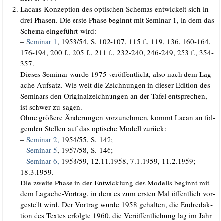
Lacans Kon­zep­ti­on des opti­schen Sche­mas ent­wi­ckelt sich in
drei Pha­sen. Die ers­te Pha­se beginnt mit Semi­nar 1, in dem das
Sche­ma ein­ge­führt wird:
–
Semi­nar 1
, 1953/​54, S. 102-107, 115 f., 119, 136, 160-164,
176-194, 200 f., 205 f., 211 f., 232-240, 246-249, 253 f., 354-
357.
Die­ses Semi­nar wur­de 1975 ver­öf­fent­licht, also nach dem Lag­
a­che-Auf­satz. Wie weit die Zeich­nun­gen in die­ser Edi­ti­on des
Semi­nars den Ori­gi­nal­zeich­nun­gen an der Tafel ent­spre­chen,
ist schwer zu sagen.
Ohne grö­ße­re Ände­run­gen vor­zu­neh­men, kommt Lacan an fol­
gen­den Stel­len auf das opti­sche Modell zurück:
–
Semi­nar 2,
1954/​55, S. 142;
–
Semi­nar 5
, 1957/​58, S. 146;
–
Semi­nar 6,
1958/​59, 12.11.1958, 7.1.1959, 11.2.1959;
18.3.1959.
Die zwei­te Pha­se in der Ent­wick­lung des Modells beginnt mit
dem Lag­a­che-Vor­trag, in dem es zum ers­ten Mal öffent­lich vor­
ge­stellt wird. Der Vor­trag wur­de 1958 gehal­ten, die End­re­dak­
ti­on des Tex­tes erfolg­te 1960, die Ver­öf­fent­li­chung lag im Jahr