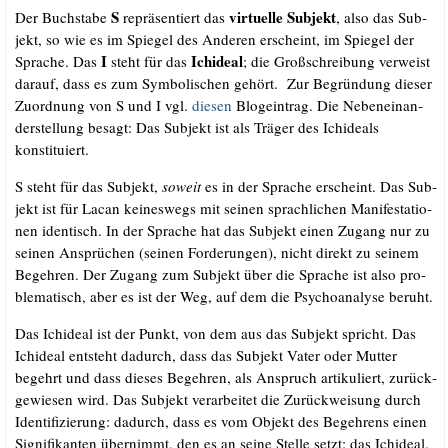
S
vir­tu­el­le Sub­jekt
Der Buch­sta­be
reprä­sen­tiert das
, also das Sub­
jekt, so wie es im Spie­gel des Ande­ren erscheint, im Spie­gel der
I
Ichide­al
Spra­che. Das
steht für das
; die Groß­schrei­bung ver­weist
dar­auf, dass es zum Sym­bo­li­schen gehört. Zur Begrün­dung die­ser
Zuord­nung von S und I vgl.
die­sen
Blog­ein­trag. Die Neben­ein­an­
der­stel­lung besagt: Das Sub­jekt ist als Trä­ger des Ichide­als
konstituiert.
S steht für das Sub­jekt,
soweit
es in der Spra­che erscheint. Das Sub­
jekt ist für Lacan kei­nes­wegs mit sei­nen sprach­li­chen Mani­fes­ta­tio­
nen iden­tisch. In der Spra­che hat das Sub­jekt einen Zugang nur zu
sei­nen Ansprü­chen (sei­nen For­de­run­gen), nicht direkt zu sei­nem
Begeh­ren. Der Zugang zum Sub­jekt über die Spra­che ist also pro­
ble­ma­tisch, aber es ist der Weg, auf dem die Psy­cho­ana­ly­se beruht.
Das Ichide­al ist der Punkt, von dem aus das Sub­jekt spricht. Das
Ichide­al ent­steht dadurch, dass das Sub­jekt Vater oder Mut­ter
begehrt und dass die­ses Begeh­ren, als Anspruch arti­ku­liert, zurück­
ge­wie­sen wird. Das Sub­jekt ver­ar­bei­tet die Zurück­wei­sung durch
Iden­ti­fi­zie­rung: dadurch, dass es vom Objekt des Begeh­rens einen
Signi­fi­kan­ten über­nimmt, den es an sei­ne Stel­le setzt: das Ichide­al.