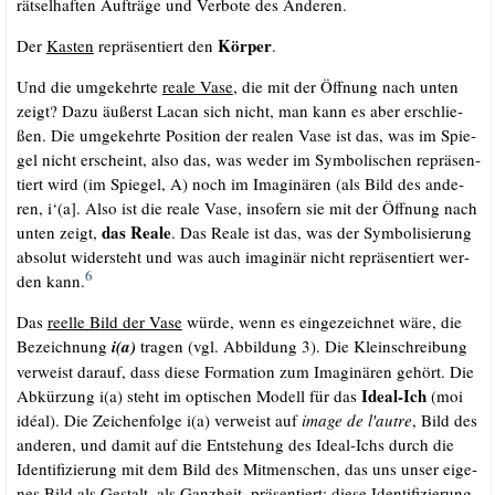
rät­sel­haf­ten Auf­trä­ge und Ver­bo­te des Anderen.
Kör­per
Der
Kas­ten
reprä­sen­tiert den
.
Und die umge­kehr­te
rea­le Vase
, die mit der Öff­nung nach unten
zeigt? Dazu äußerst Lacan sich nicht, man kann es aber erschlie­
ßen. Die umge­kehr­te Posi­ti­on der rea­len Vase ist das, was im Spie­
gel nicht erscheint, also das, was weder im Sym­bo­li­schen reprä­sen­
tiert wird (im Spie­gel, A) noch im Ima­gi­nä­ren (als Bild des ande­
ren, i‘(a]. Also ist die rea­le Vase, inso­fern sie mit der Öff­nung nach
das Rea­le
unten zeigt,
. Das Rea­le ist das, was der Sym­bo­li­sie­rung
abso­lut wider­steht und was auch ima­gi­när nicht reprä­sen­tiert wer­
6
den kann.
Das
reel­le Bild der Vase
wür­de, wenn es ein­ge­zeich­net wäre, die
Bezeich­nung
i(a)
tra­gen (vgl. Abbil­dung 3). Die Klein­schrei­bung
ver­weist dar­auf, dass die­se For­ma­ti­on zum Ima­gi­nä­ren gehört. Die
Ide­al-Ich
Abkür­zung i(a) steht im opti­schen Modell für das
(moi
idé­al). Die Zei­chen­fol­ge i(a) ver­weist auf
image de l′autre
, Bild des
ande­ren, und damit auf die Ent­ste­hung des Ide­al-Ichs durch die
Iden­ti­fi­zie­rung mit dem Bild des Mit­men­schen, das uns unser eige­
nes Bild als Gestalt, als Ganz­heit, prä­sen­tiert; die­se Iden­ti­fi­zie­rung