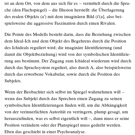
ist an dem Ort, von dem aus sich für es – ver­mit­telt durch die Spra­
che (den Flach­spie­gel) – die Illu­si­on her­stellt: die Über­la­ge­rung
des rea­len Objekts (a′) mit dem ima­gi­nä­ren Bild (i′(a], also bei­
spiels­wei­se die aggres­si­ve Fas­zi­na­ti­on durch einen Rivalen.
Die Poin­te des Modells besteht dar­in, dass die Bezie­hung zwi­schen
dem Ide­al-Ich und dem Objekt des Begeh­rens durch die Posi­ti­on
des Ichide­als regu­liert wird; die ima­gi­nä­re Iden­ti­fi­zie­rung (und
damit die Objekt­be­zie­hung) wird von der sym­bo­li­schen Iden­ti­fi­zie­
rung aus bestimmt. Der Zugang zum Ichide­al wie­der­um wird durch
durch das Sprach­sys­tem regu­liert, also durch A, also bei­spiels­wei­se
durch das erwor­be­ne Voka­bu­lar, sowie durch die Posi­ti­on des
Subjekts.
Wenn der Beob­ach­ter sich selbst im Spie­gel wahr­neh­men will –
wenn das Sub­jekt durch das Spre­chen einen Zugang zu sei­nen
sym­bo­li­schen Iden­ti­fi­zie­run­gen fin­den will, um die Abhän­gig­keit
von der ver­in­ner­lich­ten Auto­ri­tät zu ver­rin­gern, plump gesagt, um
her­aus­zu­fin­den, was es selbst eigent­lich will –, dann muss er sei­ne
Posi­ti­on ver­än­dern oder der Plan­spie­gel muss gedreht wer­den.
Eben das geschieht in einer Psychoanalyse.