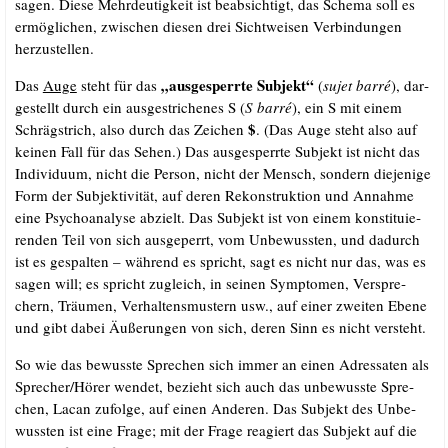
sagen. Die­se Mehr­deu­tig­keit ist beab­sich­tigt, das Sche­ma soll es
ermög­li­chen, zwi­schen die­sen drei Sicht­wei­sen Ver­bin­dun­gen
herzustellen.
„aus­ge­sperr­te Sub­jekt“
Das
Auge
steht für das
(
sujet bar­ré
), dar­
ge­stellt durch ein aus­ge­stri­che­nes S (
S bar­ré
), ein S mit einem
$
Schräg­strich, also durch das Zei­chen
. (Das Auge steht also auf
kei­nen Fall für das Sehen.) Das aus­ge­sperr­te Sub­jekt ist nicht das
Indi­vi­du­um, nicht die Per­son, nicht der Mensch, son­dern die­je­ni­ge
Form der Sub­jek­ti­vi­tät, auf deren Rekon­struk­ti­on und Annah­me
eine Psy­cho­ana­ly­se abzielt. Das Sub­jekt ist von einem kon­sti­tu­ie­
ren­den Teil von sich aus­ge­perrt, vom Unbe­wuss­ten, und dadurch
ist es gespal­ten – wäh­rend es spricht, sagt es nicht nur das, was es
sagen will; es spricht zugleich, in sei­nen Sym­pto­men, Ver­spre­
chern, Träu­men, Ver­hal­tens­mus­tern usw., auf einer zwei­ten Ebe­ne
und gibt dabei Äuße­run­gen von sich, deren Sinn es nicht versteht.
So wie das bewuss­te Spre­chen sich immer an einen Adres­sa­ten als
Sprecher/​Hörer wen­det, bezieht sich auch das unbe­wuss­te Spre­
chen, Lacan zufol­ge, auf einen Ande­ren. Das Sub­jekt des Unbe­
wuss­ten ist eine Fra­ge; mit der Fra­ge reagiert das Sub­jekt auf die