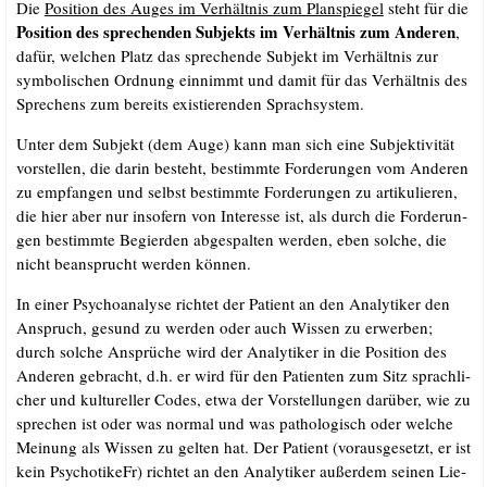
Die
Posi­ti­on des Auges im Ver­hält­nis zum Plan­spie­gel
steht für die
Posi­ti­on des spre­chen­den Sub­jekts im Ver­hält­nis zum Ande­ren
,
dafür, wel­chen Platz das spre­chen­de Sub­jekt im Ver­hält­nis zur
sym­bo­li­schen Ord­nung ein­nimmt und damit für das Ver­hält­nis des
Spre­chens zum bereits exis­tie­ren­den Sprachsystem.
Unter dem Sub­jekt (dem Auge) kann man sich eine Sub­jek­ti­vi­tät
vor­stel­len, die dar­in besteht, bestimm­te For­de­run­gen vom Ande­ren
zu emp­fan­gen und selbst bestimm­te For­de­run­gen zu arti­ku­lie­ren,
die hier aber nur inso­fern von Inter­es­se ist, als durch die For­de­run­
gen bestimm­te Begier­den abge­spal­ten wer­den, eben sol­che, die
nicht bean­sprucht wer­den können.
In einer Psy­cho­ana­ly­se rich­tet der Pati­ent an den Ana­ly­ti­ker den
Anspruch, gesund zu wer­den oder auch Wis­sen zu erwer­ben;
durch sol­che Ansprü­che wird der Ana­ly­ti­ker in die Posi­ti­on des
Ande­ren gebracht, d.h. er wird für den Pati­en­ten zum Sitz sprach­li­
cher und kul­tu­rel­ler Codes, etwa der Vor­stel­lun­gen dar­über, wie zu
spre­chen ist oder was nor­mal und was patho­lo­gisch oder wel­che
Mei­nung als Wis­sen zu gel­ten hat. Der Pati­ent (vor­aus­ge­setzt, er ist
kein Psy­cho­tike­Fr) rich­tet an den Ana­ly­ti­ker außer­dem sei­nen Lie­