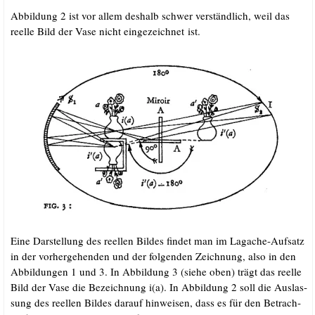
Abbil­dung 2 ist vor allem des­halb schwer ver­ständ­lich, weil das
reel­le Bild der Vase nicht ein­ge­zeich­net ist.
Eine Dar­stel­lung des reel­len Bil­des fin­det man im Lag­a­che-Auf­satz
in der vor­her­ge­hen­den und der fol­gen­den Zeich­nung, also in den
Abbil­dun­gen 1 und 3. In Abbil­dung 3 (sie­he oben) trägt das reel­le
Bild der Vase die Bezeich­nung i(a). In Abbil­dung 2 soll die Aus­las­
sung des reel­len Bil­des dar­auf hin­wei­sen, dass es für den Betrach­