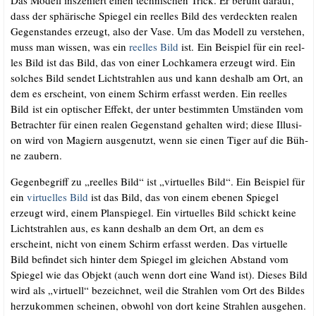
dass der sphä­ri­sche Spie­gel ein reel­les Bild des ver­deck­ten rea­len
Gegen­stan­des erzeugt, also der Vase. Um das Modell zu ver­ste­hen,
muss man wis­sen, was ein
reel­les Bild
ist. Ein Bei­spiel für ein reel­
les Bild ist das Bild, das von einer Loch­ka­me­ra erzeugt wird. Ein
sol­ches Bild sen­det Licht­strah­len aus und kann des­halb am Ort, an
dem es erscheint, von einem Schirm erfasst wer­den. Ein reel­les
Bild ist ein opti­scher Effekt, der unter bestimm­ten Umstän­den vom
Betrach­ter für einen rea­len Gegen­stand gehal­ten wird; die­se Illu­si­
on wird von Magi­ern aus­ge­nutzt, wenn sie einen Tiger auf die Büh­
ne zaubern.
Gegen­be­griff zu „reel­les Bild“ ist „vir­tu­el­les Bild“. Ein Bei­spiel für
ein
vir­tu­el­les Bild
ist das Bild, das von einem ebe­nen Spie­gel
erzeugt wird, einem Plan­spie­gel. Ein vir­tu­el­les Bild schickt kei­ne
Licht­strah­len aus, es kann des­halb an dem Ort, an dem es
erscheint, nicht von einem Schirm erfasst wer­den. Das vir­tu­el­le
Bild befin­det sich hin­ter dem Spie­gel im glei­chen Abstand vom
Spie­gel wie das Objekt (auch wenn dort eine Wand ist). Die­ses Bild
wird als „vir­tu­ell“ bezeich­net, weil die Strah­len vom Ort des Bil­des
her­zu­kom­men schei­nen, obwohl von dort kei­ne Strah­len ausgehen.