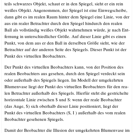
teils schwar­zes Objekt, schaut er in den Spie­gel, sieht er ein rein
wei­ßes Objekt. Ange­nom­men, der Spie­gel ist eine Ein­weg­schei­be,
dann gibt es im rea­len Raum hin­ter dem Spie­gel eine Linie, von der
aus ein rea­ler Betrach­ter durch den Spie­gel hin­durch den rea­len
Ball als voll­stän­dig wei­ßes Objekt wahr­neh­men wür­de, je nach Ent­
fer­nung in unter­schied­li­cher Grö­ße. Auf die­ser Linie gibt es einen
Punkt, von dem aus er den Ball in der­sel­ben Grö­ße sieht, wie der
Betrach­ter auf der ande­ren Sei­te des Spie­gels. Die­ser Punkt ist der
Punkt des vir­tu­el­len Beobachters.
Der Punkt des vir­tu­el­len Beob­ach­ters kann, von der Posi­ti­on des
rea­len Beob­ach­ters aus gese­hen, durch den Spie­gel ver­deckt sein
oder außer­halb des Spie­gels lie­gen. Im Modell der umge­kehr­ten
Blu­men­va­se liegt der Punkt des vir­tu­el­len Beob­ach­ters für den rea­
len Betrach­ter außer­halb des Spie­gels. Hier­für steht die gestri­chel­te
hori­zon­ta­le Linie zwi­schen $ und S: wenn der rea­le Beob­ach­ter
(das Auge, $) sich ober­halb die­ser Linie posi­tio­niert, liegt der
Punkt des vir­tu­el­len Beob­ach­ters (S, I ) außer­halb des vom rea­len
Beob­ach­ter gese­he­nen Spiegels.
Damit der Beob­ach­ter die Illu­si­on der umge­kehr­ten Blu­men­va­se im