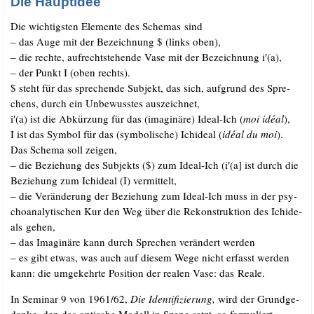
Die Hauptidee
Die wich­tigs­ten Ele­men­te des Sche­mas sind
– das Auge mit der Bezeich­nung $ (links oben),
– die rech­te, auf­recht­ste­hen­de Vase mit der Bezeich­nung i′(a),
– der Punkt I (oben rechts).
$ steht für das spre­chen­de Sub­jekt, das sich, auf­grund des Spre­
chens, durch ein Unbe­wuss­tes auszeichnet,
i′(a) ist die Abkür­zung für das (ima­gi­nä­re) Ide­al-Ich (
moi idé­al
),
I ist das Sym­bol für das (sym­bo­li­sche) Ichide­al (
idé­al du moi
).
Das Sche­ma soll zeigen,
– die Bezie­hung des Sub­jekts ($) zum Ide­al-Ich (i′(a] ist durch die
Bezie­hung zum Ichide­al (I) vermittelt,
– die Ver­än­de­rung der Bezie­hung zum Ide­al-Ich muss in der psy­
cho­ana­ly­ti­schen Kur den Weg über die Rekon­struk­ti­on des Ichide­
als gehen,
– das Ima­gi­nä­re kann durch Spre­chen ver­än­dert werden
– es gibt etwas, was auch auf die­sem Wege nicht erfasst wer­den
kann: die umge­kehr­te Posi­ti­on der rea­len Vase: das Reale.
In Semi­nar 9 von 1961/​62,
Die Iden­ti­fi­zie­rung,
wird der Grund­ge­
dan­ke, den das opti­sche Modell in Sze­ne setzt, so formuliert,