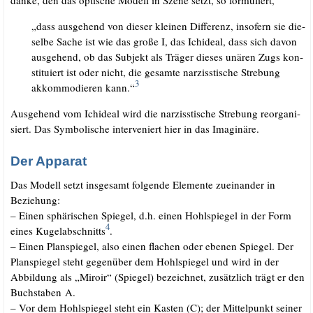
„dass aus­ge­hend von die­ser klei­nen Dif­fe­renz, inso­fern sie die­
sel­be Sache ist wie das gro­ße I, das Ichide­al, dass sich davon
aus­ge­hend, ob das Sub­jekt als Trä­ger die­ses unä­ren Zugs kon­
sti­tu­iert ist oder nicht, die gesam­te nar­ziss­ti­sche Stre­bung
3
akkom­mo­die­ren kann.“
Aus­ge­hend vom Ichide­al wird die nar­ziss­ti­sche Stre­bung reor­ga­ni­
siert. Das Sym­bo­li­sche inter­ve­niert hier in das Imaginäre.
Der Apparat
Das Modell setzt ins­ge­samt fol­gen­de Ele­men­te zuein­an­der in
Beziehung:
– Einen sphä­ri­schen Spie­gel, d.h. einen Hohl­spie­gel in der Form
4
eines Kugel­ab­schnitts
.
– Einen Plan­spie­gel, also einen fla­chen oder ebe­nen Spie­gel. Der
Plan­spie­gel steht gegen­über dem Hohl­spie­gel und wird in der
Abbil­dung als „Miro­ir“ (Spie­gel) bezeich­net, zusätz­lich trägt er den
Buch­sta­ben A.
– Vor dem Hohl­spie­gel steht ein Kas­ten (C); der Mit­tel­punkt sei­ner