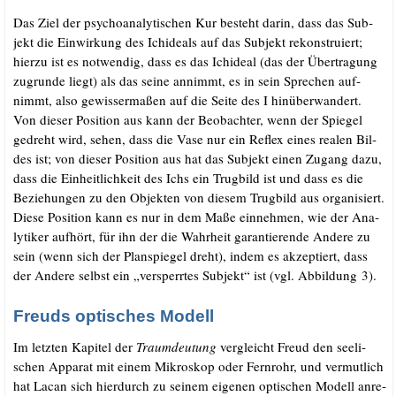
Das Ziel der psy­cho­ana­ly­ti­schen Kur besteht dar­in, dass das Sub­
jekt die Ein­wir­kung des Ichide­als auf das Sub­jekt rekon­stru­iert;
hier­zu ist es not­wen­dig, dass es das Ichide­al (das der Über­tra­gung
zugrun­de liegt) als das sei­ne annimmt, es in sein Spre­chen auf­
nimmt, also gewis­ser­ma­ßen auf die Sei­te des I hin­über­wan­dert.
Von die­ser Posi­ti­on aus kann der Beob­ach­ter, wenn der Spie­gel
gedreht wird, sehen, dass die Vase nur ein Reflex eines rea­len Bil­
des ist; von die­ser Posi­ti­on aus hat das Sub­jekt einen Zugang dazu,
dass die Ein­heit­lich­keit des Ichs ein Trug­bild ist und dass es die
Bezie­hun­gen zu den Objek­ten von die­sem Trug­bild aus orga­ni­siert.
Die­se Posi­ti­on kann es nur in dem Maße ein­neh­men, wie der Ana­
ly­ti­ker auf­hört, für ihn der die Wahr­heit garan­tie­ren­de Ande­re zu
sein (wenn sich der Plan­spie­gel dreht), indem es akzep­tiert, dass
der Ande­re selbst ein „ver­sperr­tes Sub­jekt“ ist (vgl. Abbil­dung 3).
Freuds optisches Modell
Im letz­ten Kapi­tel der
Traum­deu­tung
ver­gleicht Freud den see­li­
schen Appa­rat mit einem Mikro­skop oder Fern­rohr, und ver­mut­lich
hat Lacan sich hier­durch zu sei­nem eige­nen opti­schen Modell anre­