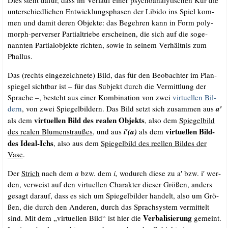
Dies steht dafür, dass im Ver­lauf einer psy­cho­ana­ly­ti­schen Kur die
unter­schied­li­chen Ent­wick­lungs­pha­sen der Libi­do ins Spiel kom­
men und damit deren Objek­te: das Begeh­ren kann in Form poly­
morph-per­ver­ser Par­ti­al­trie­be erschei­nen, die sich auf die soge­
nann­ten Par­ti­al­ob­jek­te rich­ten, sowie in sei­nem Ver­hält­nis zum
Phallus.
Das (rechts ein­ge­zeich­ne­te) Bild, das für den Beob­ach­ter im Plan­
spie­gel sicht­bar ist – für das Sub­jekt durch die Ver­mitt­lung der
Spra­che –, besteht aus einer Kom­bi­na­ti­on von zwei
vir­tu­el­len Bil­
dern
, von zwei Spie­gel­bil­dern. Das Bild setzt sich zusam­men aus
a′
vir­tu­el­len Bild des rea­len Objekts
als dem
, also dem
Spie­gelb
ild
vir­tu­el­len Bild­
des rea­len Blu­men­strau­ßes
, und aus
i′(a)
als dem
des Ide­al-Ichs
, also aus dem
Spie­gelb
ild des reel­len Bil­des der
Vase
.
Der
Strich
nach dem
a
bzw. dem
i,
wodurch die­se zu a′ bzw. i′ wer­
den, ver­weist auf den vir­tu­el­len Cha­rak­ter die­ser Grö­ßen, anders
gesagt dar­auf, dass es sich um Spie­gel­bil­der han­delt, also um Grö­
ßen, die durch den Ande­ren, durch das Sprach­sys­tem ver­mit­telt
Ver­ba­li­sie­rung
sind. Mit dem „vir­tu­el­len Bild“ ist hier die
gemeint.