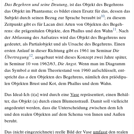
Das Begeh­ren und sei­ne Deu­tung
, ist das Objekt des Begeh­rens
das Objekt im Phan­tas­ma; es bil­det einen Ersatz für das, des­sen das
10
Sub­jekt durch sei­nen Bezug zur Spra­che beraubt ist
; zu die­sem
Zeit­punkt gibt es für Lacan drei Arten von Objek­ten des Begeh­
11
rens: die prä­ge­ni­talen Objek­te, den Phal­lus und den Wahn
. Nach
der Abfas­sung des Auf­sat­zes wird das Objekt des Begeh­rens neu
gedeu­tet, als Par­ti­al­ob­jekt und als Ursa­che des Begeh­rens. Einen
ers­ten Anlauf in die­ser Rich­tung gibt es 1961 im Semi­nar
Die
12
Über­tra­gung
, aus­ge­baut wird die­ses Kon­zept zwei Jah­re spä­ter,
in Semi­nar 10 von 1962/​63,
Die Angst
. Wenn man im Dia­gramm
das Sym­bol
a
mit dem Theo­rie­stand von 1960 auf­schlüs­selt, ent­
spricht das
a
den Objek­ten des Begeh­rens, näm­lich den präö­di­pa­
len Objek­ten Brust und Kot, dem Phal­lus und dem Wahn.
Das Ide­al-Ich (i(a] wird durch eine
Vase
reprä­sen­tiert, einen Behäl­
ter, das Objekt (a) durch einen Blu­men­strauß. Damit soll viel­leicht
ange­deu­tet wer­den, dass die Unter­schei­dung zwi­schen dem Ich
und den rea­len Objek­ten auf dem Sche­ma von Innen und Außen
beruht.
Das (nicht ein­ge­zeich­ne­te) reel­le Bild der Vase
umfasst
den rea­len