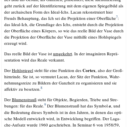
geht zurück auf der Iden­ti­fi­zie­rung mit dem eige­nen Spie­gel­bild als
der archai­schen Form des Ide­al-Ichs. Lacan rekon­stru­iert hier
7
Freuds Behaup­tung, das Ich sei die Pro­jek­ti­on einer Ober­flä­che
:
das Ide­al-Ich, die Grund­la­ge des Ichs, ent­steht durch die Pro­jek­ti­on
der Ober­flä­che eines Kör­pers, so wie das reel­le Bild der Vase durch
die Pro­jek­ti­on der Ober­flä­che der Vase mit­hil­fe eines Hohl­spie­gels
erzeugt wird.
Das reel­le Bild der Vase ist
umge­kehrt
. In der ima­gi­nä­ren Reprä­
sen­ta­ti­on wird das Rea­le verkannt.
Cor­tex
Der
Hohl­spie­gel
steht für eine Funk­ti­on des
, also der Groß­
hirn­rin­de. Sie ist, so ver­mu­tet Lacan, der Sitz der Funk­ti­on, Wahr­
neh­mungs­rei­ze zu Bil­dern der Ganz­heit zu orga­ni­sie­ren und sie
8
affek­tiv zu beset­zen.
Der
Blu­men­strauß
steht für Objek­te, Begier­den, Trie­be und Stre­
9
bun­gen: für das Rea­le.
Der Blu­men­strauß hat das Sym­bol
a
, und
die Bedeu­tung die­ses Sym­bols ist in den Jah­ren, in denen das opti­
sche Modell ent­wi­ckelt wird, in Ent­wick­lung begrif­fen. Der Lag­a­
che-Auf­satz wur­de 1960 geschrie­ben. In Semi­nar 6 von 1958/​59,