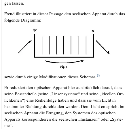
gen lassen.
Freud illus­triert in die­ser Pas­sa­ge den see­li­schen Appa­rat durch das
fol­gen­de Diagramm:
19
sowie durch eini­ge Modi­fi­ka­tio­nen die­ses Sche­mas.
Er redu­ziert den opti­schen Appa­rat hier aus­drück­lich dar­auf, dass
sei­ne Bestand­tei­le (sei­ne „Lin­sen­sys­te­me“ und sei­ne „ideel­len Ört­
lich­kei­ten“) eine Rei­hen­fol­ge haben und dass sie vom Licht in
bestimm­ter Rich­tung durch­lau­fen wer­den. Dem Licht ent­spricht im
see­li­schen Appa­rat die Erre­gung, den Sys­te­men des opti­schen
Appa­rats kor­re­spon­die­ren die see­li­schen „Instan­zen“ oder „Sys­te­
me“.