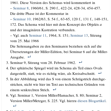
1961. Die­se Ver­si­on des Sche­mas wird kom­men­tiert in
–
Semi­nar 8
, 1960/​61, S. 290 f., 422-24, 428-34, 454-457.
Die drit­te Pha­se ist der Kom­men­tar in
–
Semi­nar 10,
1962/​63, S. 54 f., 63-65, 120 f., 131 f., 148-151,
172. Das Sche­ma wird hier mit dem Kon­zept des Objekts
a
und der ima­gi­nä­ren Kas­tra­ti­on verbunden.
– Vgl. auch
Semi­nar 11
, 1964, S. 151;
Semi­nar 13
, Sit­zung
vom 25. Mai 1966
Die Sei­ten­an­ga­ben zu den Semi­na­ren bezie­hen sich auf die
Über­set­zun­gen der Mil­ler-Edi­ti­on, bei Semi­nar 6 auf die Miller-
Ausgabe.
Semi­nar 9, Sit­zung vom 28. Febru­ar 1962.
Der sphä­ri­sche Spie­gel wird im Sche­ma als Teil eines Ovals
dar­ge­stellt, statt, wie es rich­tig wäre, als Kreisabschnitt.
In der Abbil­dung wird das S von einem Schräg­strich durch­ge­
stri­chen, nicht wie hier im Text aus tech­ni­schen Grün­den von
einem senk­rech­ten Strich.
Vgl. Semi­nar 1, Ver­si­on Miller/​Hamacher, S. 80; Semi­nar 2,
Ver­si­on Miller/​Metzger, S. 225. Vgl. hier­zu
die­sen Blog­ar­ti­kel
.