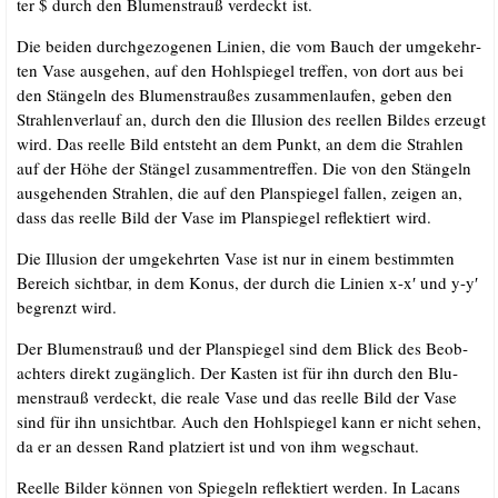
ter $ durch den Blu­men­strauß ver­deckt ist.
Die bei­den durch­ge­zo­ge­nen Lini­en, die vom Bauch der umge­kehr­
ten Vase aus­ge­hen, auf den Hohl­spie­gel tref­fen, von dort aus bei
den Stän­geln des Blu­men­strau­ßes zusam­men­lau­fen, geben den
Strah­len­ver­lauf an, durch den die Illu­si­on des reel­len Bil­des erzeugt
wird. Das reel­le Bild ent­steht an dem Punkt, an dem die Strah­len
auf der Höhe der Stän­gel zusam­men­tref­fen. Die von den Stän­geln
aus­ge­hen­den Strah­len, die auf den Plan­spie­gel fal­len, zei­gen an,
dass das reel­le Bild der Vase im Plan­spie­gel reflek­tiert wird.
Die Illu­si­on der umge­kehr­ten Vase ist nur in einem bestimm­ten
Bereich sicht­bar, in dem Konus, der durch die Lini­en x-x′ und y-y′
begrenzt wird.
Der Blu­men­strauß und der Plan­spie­gel sind dem Blick des Beob­
ach­ters direkt zugäng­lich. Der Kas­ten ist für ihn durch den Blu­
men­strauß ver­deckt, die rea­le Vase und das reel­le Bild der Vase
sind für ihn unsicht­bar. Auch den Hohl­spie­gel kann er nicht sehen,
da er an des­sen Rand plat­ziert ist und von ihm wegschaut.
Reel­le Bil­der kön­nen von Spie­geln reflek­tiert wer­den. In Lacans