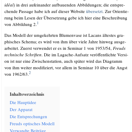
idé­al)
in drei auf­ein­an­der auf­bau­en­den Abbil­dun­gen; die ent­spre­
chen­de Pas­sa­ge habe ich auf die­ser Web­site
über­setzt
. Zur Ori­en­tie­
rung beim Lesen der Über­set­zung gebe ich hier eine Beschrei­bung
1
von Abbil­dung 2.
Das Modell der umge­kehr­ten Blu­men­va­se ist Lacans ältes­tes gra­
phi­sches Sche­ma; es wird von ihm über vie­le Jah­re hin­weg aus­ge­
ar­bei­tet. Zuerst ver­wen­det er es in Semi­nar 1 von 1953/​54,
Freuds
tech­ni­sche Schrif­ten
. Die im Lag­a­che-Auf­satz ver­öf­fent­lich­te Ver­si­
on ist nur eine Zwi­schen­sta­ti­on, auch spä­ter wird das Dia­gramm
von ihm wei­ter modi­fi­ziert, vor allem in Semi­nar 10 über die Angst
2
von 1962/​63.
Inhalts­ver­zeich­nis
Die Haupt­idee
Der Appa­rat
Die Ent­spre­chun­gen
Freuds opti­sches Modell
Ver­wand­te Beiträge