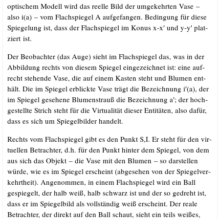
opti­schem Modell wird das reel­le Bild der umge­kehr­ten Vase –
also i(a) – vom Flach­spie­gel A auf­ge­fan­gen. Bedin­gung für die­se
Spie­ge­lung ist, dass der Flach­spie­gel im Konus x-x′ und y-y′ plat­
ziert ist.
Der Beob­ach­ter (das Auge) sieht im Flach­spie­gel das, was in der
Abbil­dung rechts von die­sem Spie­gel ein­ge­zeich­net ist: eine auf­
recht ste­hen­de Vase, die auf einem Kas­ten steht und Blu­men ent­
hält. Die im Spie­gel erblick­te Vase trägt die Bezeich­nung i′(a), der
im Spie­gel gese­he­ne Blu­men­strauß die Bezeich­nung a′; der hoch­
ge­stell­te Strich steht für die Vir­tua­li­tät die­ser Enti­tä­ten, also dafür,
dass es sich um Spie­gel­bil­der handelt.
Rechts vom Flach­spie­gel gibt es den Punkt S,I. Er steht für den vir­
tu­el­len Betrach­ter, d.h. für den Punkt hin­ter dem Spie­gel, von dem
aus sich das Objekt – die Vase mit den Blu­men – so dar­stel­len
wür­de, wie es im Spie­gel erscheint (abge­se­hen von der Spie­gel­ver­
kehrt­heit). Ange­nom­men, in einem Flach­spie­gel wird ein Ball
gespie­gelt, der halb weiß, halb schwarz ist und der so gedreht ist,
dass er im Spie­gel­bild als voll­stän­dig weiß erscheint. Der rea­le
Betrach­ter, der direkt auf den Ball schaut, sieht ein teils wei­ßes,