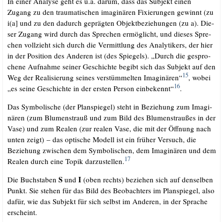
In einer Ana­ly­se geht es u.a. dar­um, dass das Sub­jekt einen
Zugang zu den trau­ma­ti­schen ima­gi­nä­ren Fixie­run­gen gewinnt (zu
i(a] und zu den dadurch gepräg­ten Objekt­be­zie­hun­gen (zu a). Die­
ser Zugang wird durch das Spre­chen ermög­licht, und die­ses Spre­
chen voll­zieht sich durch die Ver­mitt­lung des Ana­ly­ti­kers, der hier
in der Posi­ti­on des Ande­ren ist (des Spie­gels). „Durch die gespro­
che­ne Auf­nah­me sei­ner Geschich­te begibt sich das Sub­jekt auf den
15
Weg der Rea­li­sie­rung sei­nes ver­stüm­mel­ten Ima­gi­nä­ren“
, wobei
16
„es sei­ne Geschich­te in der ers­ten Per­son ein­be­kennt“
.
Das Sym­bo­li­sche (der Plan­spie­gel) steht in Bezie­hung zum Ima­gi­
nä­ren (zum Blu­men­strauß und zum Bild des Blu­men­strau­ßes in der
Vase) und zum Rea­len (zur rea­len Vase, die mit der Öff­nung nach
unten zeigt) – das opti­sche Modell ist ein frü­her Ver­such, die
Bezie­hung zwi­schen dem Sym­bo­li­schen, dem Ima­gi­nä­ren und dem
17
Rea­len durch eine Top­ik dar­zu­stel­len.
S
I
Die Buch­sta­ben
und
(oben rechts) bezie­hen sich auf den­sel­ben
Punkt. Sie ste­hen für das Bild des Beob­ach­ters im Plan­spie­gel, also
dafür, wie das Sub­jekt für sich selbst im Ande­ren, in der Spra­che
erscheint.