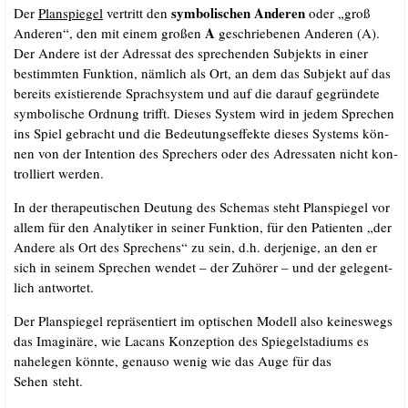
sym­bo­li­schen Ande­ren
Der
Plan­spie­gel
ver­tritt den
oder „groß
A
Ande­ren“, den mit einem gro­ßen
geschrie­be­nen Ande­ren (A).
Der Ande­re ist der Adres­sat des spre­chen­den Sub­jekts in einer
bestimm­ten Funk­ti­on, näm­lich als Ort, an dem das Sub­jekt auf das
bereits exis­tie­ren­de Sprach­sys­tem und auf die dar­auf gegrün­de­te
sym­bo­li­sche Ord­nung trifft. Die­ses Sys­tem wird in jedem Spre­chen
ins Spiel gebracht und die Bedeu­tungs­ef­fek­te die­ses Sys­tems kön­
nen von der Inten­ti­on des Spre­chers oder des Adres­sa­ten nicht kon­
trol­liert werden.
In der the­ra­peu­ti­schen Deu­tung des Sche­mas steht Plan­spie­gel vor
allem für den Ana­ly­ti­ker in sei­ner Funk­ti­on, für den Pati­en­ten „der
Ande­re als Ort des Spre­chens“ zu sein, d.h. der­je­ni­ge, an den er
sich in sei­nem Spre­chen wen­det – der Zuhö­rer – und der gele­gent­
lich antwortet.
Der Plan­spie­gel reprä­sen­tiert im opti­schen Modell also kei­nes­wegs
das Ima­gi­nä­re, wie Lacans Kon­zep­ti­on des Spie­gel­sta­di­ums es
nahe­le­gen könn­te, genau­so wenig wie das Auge für das
Sehen steht.