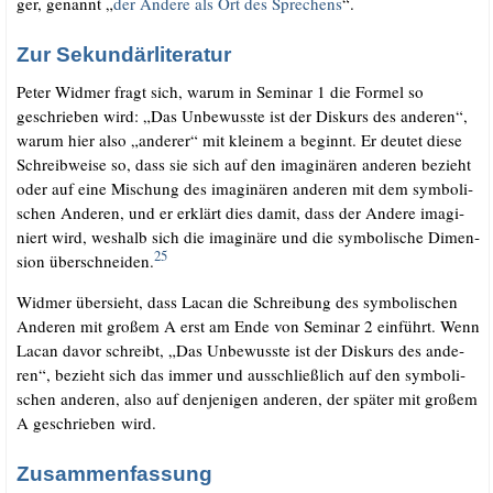
ger, genannt „
der Ande­re als Ort des Spre­chens
“.
Zur Sekundärliteratur
Peter Wid­mer fragt sich, war­um in Semi­nar 1 die For­mel so
geschrie­ben wird: „Das Unbe­wuss­te ist der Dis­kurs des ande­ren“,
war­um hier also „ande­rer“ mit klei­nem a beginnt. Er deu­tet die­se
Schreib­wei­se so, dass sie sich auf den ima­gi­nä­ren ande­ren bezieht
oder auf eine Mischung des ima­gi­nä­ren ande­ren mit dem sym­bo­li­
schen Ande­ren, und er erklärt dies damit, dass der Ande­re ima­gi­
niert wird, wes­halb sich die ima­gi­nä­re und die sym­bo­li­sche Dimen­
25
si­on über­schnei­den.
Wid­mer über­sieht, dass Lacan die Schrei­bung des sym­bo­li­schen
Ande­ren mit gro­ßem A erst am Ende von Semi­nar 2 ein­führt. Wenn
Lacan davor schreibt, „Das Unbe­wuss­te ist der Dis­kurs des ande­
ren“, bezieht sich das immer und aus­schließ­lich auf den sym­bo­li­
schen ande­ren, also auf den­je­ni­gen ande­ren, der spä­ter mit gro­ßem
A geschrie­ben wird.
Zusammenfassung