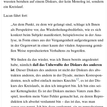
wuss­ten beru­hen auf einem Dis­kurs, der kein Mono­log ist, son­dern
ein Kreislauf.
Lacan fährt fort:
„An dem Punkt, zu dem wir gelangt sind, schla­ge ich Ihnen
als Per­spek­ti­ve vor, das Wie­der­ho­lungs­be­dürf­nis, wie es sich
kon­kret beim Sub­jekt mani­fes­tiert, bei­spiels­wei­se in der Ana­
ly­se, in Form eines aus der Ver­gan­gen­heit auf­ge­stie­ge­nen und
in der Gegen­wart in einer kaum der vita­len Anpas­sung gemä­
ßen Wei­se repro­du­zier­ten Ver­hal­tens zu begreifen.
Wir fin­den da das wie­der, was ich Ihnen bereits ange­deu­tet
daß das Unbe­wuß­te der Dis­kurs des ande­ren
habe, näm­lich
ist
. Die­ser Dis­kurs des ande­ren ist nicht der Dis­kurs des abs­
trak­ten ande­ren, des andern in der Dya­de, mei­nes Kor­re­spon­
12
den­ten, noch selbst ein­fach mei­nes Knechts
, es ist der Dis­
kurs des Kreis­laufs, in den ich inte­griert bin. Ich bin eins sei­
ner Ket­ten­glie­der. Es ist der Dis­kurs mei­nes Vaters zum Bei­
spiel, inso­fern mein Vater Feh­ler gemacht hat, zu deren Repro­
duk­ti­on ich abso­lut ver­dammt bin – das ist das, was man
super-ego
nennt. Ich bin dazu ver­dammt, sie zu repro­du­zie­ren,