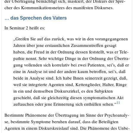
der Über­tra­gung bemäch­tigt sich, mas­kiert, der Dis­kurs der Spre­
cher des Kom­mu­ni­ka­ti­ons­net­zes des mani­fes­ten Diskurses.
… das Sprechen des Vaters
In Semi­nar 2 heißt es:
„Grei­fen Sie auf das zurück, was wir in den vor­an­ge­gan­ge­nen
Jah­ren über jene erstaun­li­chen Zusam­men­tref­fen gesagt
haben, die Freud in der Ord­nung des­sen fest­stellt, was er Tele­
pa­thie nennt. Sehr wich­ti­ge Din­ge in der Ord­nung der Über­tra­
gung voll­enden sich kor­re­la­tiv bei zwei Pati­en­ten, sei’s, daß er
eine in Ana­ly­se ist und der ande­re kaum betrof­fen, sei’s, daß
bei­de in Ana­ly­se sind. Ich habe Ihnen sei­ner­zeit gezeigt, daß,
weil sie inte­grier­te Agen­ten sind, Ket­ten­glie­der, Hal­ter, Rin­ge
in ein und dem­sel­ben Dis­kur­s­zir­kel, es den Sub­jek­ten
geschieht, daß sie gleich­zei­tig die­sen sym­pto­ma­ti­schen Akt
11
auf­tau­chen oder jene Erin­ne­rung sich ent­hül­len sehen.“
Bestimm­te Phä­no­me­ne der Über­tra­gung im Sin­ne der Psy­cho­ana­ly­
se, bestimm­te Sym­pto­me beru­hen dar­auf, dass die Betei­lig­ten
Agen­ten in einem Dis­kurs­kreis­lauf sind. Die Phä­no­me­ne des Unbe­