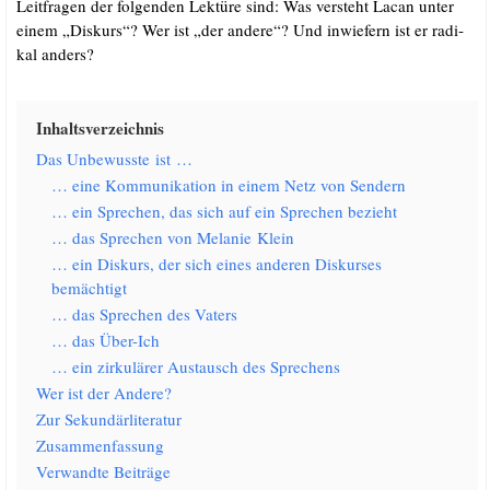
Leit­fra­gen der fol­gen­den Lek­tü­re sind: Was ver­steht Lacan unter
einem „Dis­kurs“? Wer ist „der ande­re“? Und inwie­fern ist er radi­
kal anders?
Inhalts­ver­zeich­nis
Das Unbe­wuss­te ist …
… eine Kom­mu­ni­ka­ti­on in einem Netz von Sendern
… ein Spre­chen, das sich auf ein Spre­chen bezieht
… das Spre­chen von Mela­nie Klein
… ein Dis­kurs, der sich eines ande­ren Dis­kur­ses
bemächtigt
… das Spre­chen des Vaters
… das Über-Ich
… ein zir­ku­lä­rer Aus­tausch des Sprechens
Wer ist der Andere?
Zur Sekun­där­li­te­ra­tur
Zusam­men­fas­sung
Ver­wand­te Beiträge