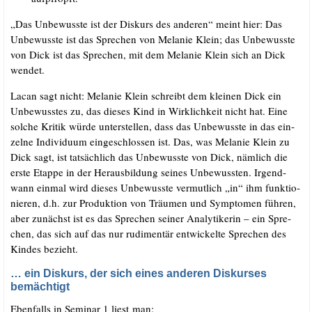
„Das Unbe­wuss­te ist der Dis­kurs des ande­ren“ meint hier: Das
Unbe­wuss­te ist das Spre­chen von Mela­nie Klein; das Unbe­wuss­te
von Dick ist das Spre­chen, mit dem Mela­nie Klein sich an Dick
wendet.
Lacan sagt nicht: Mela­nie Klein schreibt dem klei­nen Dick ein
Unbe­wuss­tes zu, das die­ses Kind in Wirk­lich­keit nicht hat. Eine
sol­che Kri­tik wür­de unter­stel­len, dass das Unbe­wuss­te in das ein­
zel­ne Indi­vi­du­um ein­ge­schlos­sen ist. Das, was Mela­nie Klein zu
Dick sagt, ist tat­säch­lich das Unbe­wuss­te von Dick, näm­lich die
ers­te Etap­pe in der Her­aus­bil­dung sei­nes Unbe­wuss­ten. Irgend­
wann ein­mal wird die­ses Unbe­wuss­te ver­mut­lich „in“ ihm funk­tio­
nie­ren, d.h. zur Pro­duk­ti­on von Träu­men und Sym­pto­men füh­ren,
aber zunächst ist es das Spre­chen sei­ner Ana­ly­ti­ke­rin – ein Spre­
chen, das sich auf das nur rudi­men­tär ent­wi­ckel­te Spre­chen des
Kin­des bezieht.
… ein Diskurs, der sich eines anderen Diskurses
bemächtigt
Eben­falls in Semi­nar 1 liest man: