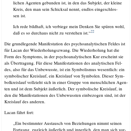
li­chen Agen­ten gebun­den ist, in den das Sub­jekt, der klei­ne
Kreis, den man sein Schick­sal nennt, end­los ein­ge­schlos­
sen ist.
Ich rede bild­haft, ich ver­bie­ge mein Den­ken Sie spü­ren wohl,
22
daß es so durch­aus nicht zu ver­ste­hen ist.“
Die grund­le­gen­de Mani­fes­ta­ti­on des psy­cho­ana­ly­ti­schen Fel­des ist
für Lacan der Wie­der­ho­lungs­zwang. Die Wie­der­ho­lung hat die
Form des Sym­ptoms, in der psy­cho­ana­ly­ti­schen Kur erscheint sie
als Über­tra­gung. Für die­se Mani­fes­ta­tio­nen des ana­ly­ti­schen Fel­
des, also für das Unbe­wuss­te, ist ein Sym­bo­lis­mus wesent­lich: ein
sym­bo­li­scher Kreis­lauf, ein Kreis­lauf von Sym­bo­len. Die­ser Sym­
bolkreis­lauf voll­zieht sich in einer Grup­pe von mensch­li­chen Agen­
ten und ist dem Sub­jekt äußer­lich. Der sym­bo­li­sche Kreis­lauf, in
den die Mani­fes­ta­tio­nen des Unbe­wuss­ten ein­be­zo­gen sind, ist der
Kreis­lauf des anderen.
Lacan fährt fort:
„Ein bestimm­ter Aus­tausch von Bezie­hun­gen nimmt sei­nen
Fort­gang, zugleich äußer­lich und inner­lich, den man sich vor­