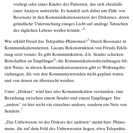
vor­liegt oder eines Kin­des des Pati­en­ten, das sich eben­falls
einer Ana­ly­se unter­zieht. Es han­delt sich dabei um Fäl­le von
Reso­nanz in den Kom­mu­ni­ka­ti­ons­net­zen des Dis­kur­ses, deren
gründ­li­che Unter­su­chung eini­ges Licht auf ana­lo­ge Tat­sa­chen
4
des täg­li­chen Lebens wer­fen könn­te.“
5
Wie erklärt Freud das Tele­pa­thie-Phä­no­men?
Durch Reso­nanz in
Kom­mu­ni­ka­ti­ons­net­zen. Lacans Rekon­struk­ti­on von Freuds Erklä­
rung setzt vor­aus: Es gibt Kom­mu­ni­ka­ti­on, d.h. Sen­der schi­cken
6
Bot­schaf­ten an Emp­fän­ger
; die Kom­mu­ni­ka­ti­ons­be­zie­hun­gen bil­
den Net­ze; in die­sen Kom­mu­ni­ka­ti­ons­net­zen gibt es Wir­kungs­be­
zie­hun­gen, die von den Kom­mu­ni­zie­ren­den nicht geplant waren
und von denen sie über­rascht werden.
Unter „Dis­kurs“ wird hier also Kom­mu­ni­ka­ti­on ver­stan­den, eine
Bezie­hung zwi­schen einem Sen­der und einem Emp­fän­ger. Der
„ande­re“ ist hier nicht ein ein­zel­ner ande­rer, son­dern ein Netz von
7
Sen­dern.
„Das Unbe­wuss­te ist der Dis­kurs des ande­ren“ meint hier: Phä­no­
me­ne, die auf dem Feld des Unbe­wuss­ten lie­gen, etwa Tele­pa­thie,