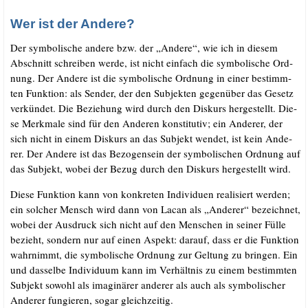
Wer ist der Andere?
Der sym­bo­li­sche ande­re bzw. der „Ande­re“, wie ich in die­sem
Abschnitt schrei­ben wer­de, ist nicht ein­fach die sym­bo­li­sche Ord­
nung. Der Ande­re ist die sym­bo­li­sche Ord­nung in einer bestimm­
ten Funk­ti­on: als Sen­der, der den Sub­jek­ten gegen­über das Gesetz
ver­kün­det. Die Bezie­hung wird durch den Dis­kurs her­ge­stellt. Die­
se Merk­ma­le sind für den Ande­ren kon­sti­tu­tiv; ein Ande­rer, der
sich nicht in einem Dis­kurs an das Sub­jekt wen­det, ist kein Ande­
rer. Der Ande­re ist das Bezo­gen­sein der sym­bo­li­schen Ord­nung auf
das Sub­jekt, wobei der Bezug durch den Dis­kurs her­ge­stellt wird.
Die­se Funk­ti­on kann von kon­kre­ten Indi­vi­du­en rea­li­siert wer­den;
ein sol­cher Mensch wird dann von Lacan als „Ande­rer“ bezeich­net,
wobei der Aus­druck sich nicht auf den Men­schen in sei­ner Fül­le
bezieht, son­dern nur auf einen Aspekt: dar­auf, dass er die Funk­ti­on
wahr­nimmt, die sym­bo­li­sche Ord­nung zur Gel­tung zu brin­gen. Ein
und das­sel­be Indi­vi­du­um kann im Ver­hält­nis zu einem bestimm­ten
Sub­jekt sowohl als ima­gi­nä­rer ande­rer als auch als sym­bo­li­scher
Ande­rer fun­gie­ren, sogar gleichzeitig.