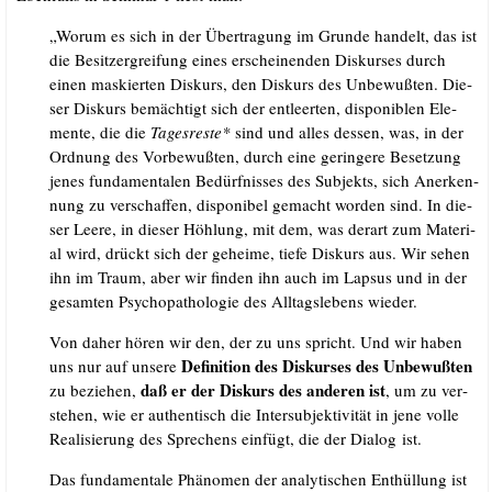
„Wor­um es sich in der Über­tra­gung im Grun­de han­delt, das ist
die Besitz­ergrei­fung eines erschei­nen­den Dis­kur­ses durch
einen mas­kier­ten Dis­kurs, den Dis­kurs des Unbe­wuß­ten. Die­
ser Dis­kurs bemäch­tigt sich der ent­leer­ten, dis­po­niblen Ele­
men­te, die die
Tages­res­te*
sind und alles des­sen, was, in der
Ord­nung des Vor­be­wuß­ten, durch eine gerin­ge­re Beset­zung
jenes fun­da­men­ta­len Bedürf­nis­ses des Sub­jekts, sich Aner­ken­
nung zu ver­schaf­fen, dis­po­ni­bel gemacht wor­den sind. In die­
ser Lee­re, in die­ser Höh­lung, mit dem, was der­art zum Mate­ri­
al wird, drückt sich der gehei­me, tie­fe Dis­kurs aus. Wir sehen
ihn im Traum, aber wir fin­den ihn auch im Lap­sus und in der
gesam­ten Psy­cho­pa­tho­lo­gie des All­tags­le­bens wieder.
Von daher hören wir den, der zu uns spricht. Und wir haben
Defi­ni­ti­on des Dis­kur­ses des Unbe­wuß­ten
uns nur auf unse­re
daß er der Dis­kurs des ande­ren ist
zu bezie­hen,
, um zu ver­
ste­hen, wie er authen­tisch die Inter­sub­jek­ti­vi­tät in jene vol­le
Rea­li­sie­rung des Spre­chens ein­fügt, die der Dia­log ist.
Das fun­da­men­ta­le Phä­no­men der ana­ly­ti­schen Ent­hül­lung ist