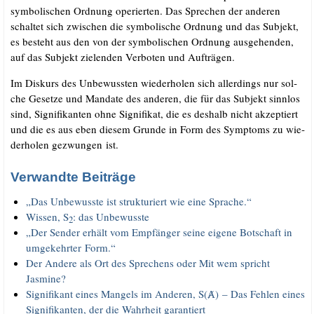
sym­bo­li­schen Ord­nung ope­rier­ten. Das Spre­chen der ande­ren
schal­tet sich zwi­schen die sym­bo­li­sche Ord­nung und das Sub­jekt,
es besteht aus den von der sym­bo­li­schen Ord­nung aus­ge­hen­den,
auf das Sub­jekt zie­len­den Ver­bo­ten und Aufträgen.
Im Dis­kurs des Unbe­wuss­ten wie­der­ho­len sich aller­dings nur sol­
che Geset­ze und Man­da­te des ande­ren, die für das Sub­jekt sinn­los
sind, Signi­fi­kan­ten ohne Signi­fi­kat, die es des­halb nicht akzep­tiert
und die es aus eben die­sem Grun­de in Form des Sym­ptoms zu wie­
der­ho­len gezwun­gen ist.
Verwandte Beiträge
„Das Unbe­wuss­te ist struk­tu­riert wie eine Sprache.“
Wis­sen, S
: das Unbewusste
2
„Der Sen­der erhält vom Emp­fän­ger sei­ne eige­ne Bot­schaft in
umge­kehr­ter Form.“
Der Ande­re als Ort des Spre­chens oder Mit wem spricht
Jasmine?
Signi­fi­kant eines Man­gels im Ande­ren, S(Ⱥ) – Das Feh­len eines
Signi­fi­kan­ten, der die Wahr­heit garantiert