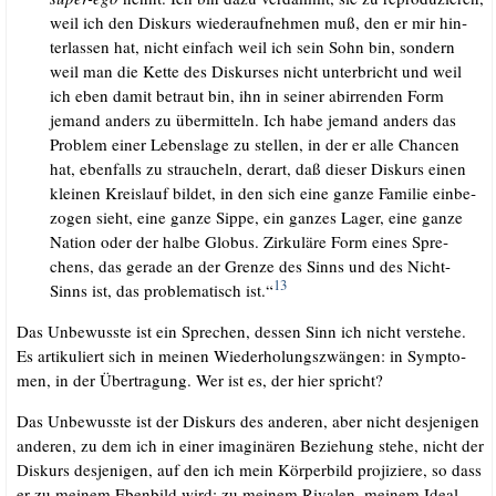
weil ich den Dis­kurs wie­der­auf­neh­men muß, den er mir hin­
ter­las­sen hat, nicht ein­fach weil ich sein Sohn bin, son­dern
weil man die Ket­te des Dis­kur­ses nicht unter­bricht und weil
ich eben damit betraut bin, ihn in sei­ner abir­ren­den Form
jemand anders zu über­mit­teln. Ich habe jemand anders das
Pro­blem einer Lebens­la­ge zu stel­len, in der er alle Chan­cen
hat, eben­falls zu strau­cheln, der­art, daß die­ser Dis­kurs einen
klei­nen Kreis­lauf bil­det, in den sich eine gan­ze Fami­lie ein­be­
zo­gen sieht, eine gan­ze Sip­pe, ein gan­zes Lager, eine gan­ze
Nati­on oder der hal­be Glo­bus. Zir­ku­lä­re Form eines Spre­
chens, das gera­de an der Gren­ze des Sinns und des Nicht-
13
Sinns ist, das pro­ble­ma­tisch ist.“
Das Unbe­wuss­te ist ein Spre­chen, des­sen Sinn ich nicht ver­ste­he.
Es arti­ku­liert sich in mei­nen Wie­der­ho­lungs­zwän­gen: in Sym­pto­
men, in der Über­tra­gung. Wer ist es, der hier spricht?
Das Unbe­wuss­te ist der Dis­kurs des ande­ren, aber nicht des­je­ni­gen
ande­ren, zu dem ich in einer ima­gi­nä­ren Bezie­hung ste­he, nicht der
Dis­kurs des­je­ni­gen, auf den ich mein Kör­per­bild pro­ji­zie­re, so dass
er zu mei­nem Eben­bild wird: zu mei­nem Riva­len, mei­nem Ide­al,