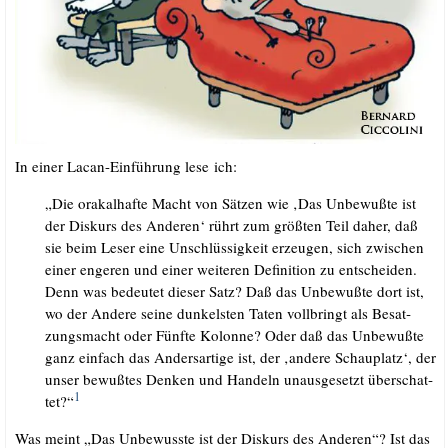
In einer Lacan-Ein­füh­rung lese ich:
„Die ora­kal­haf­te Macht von Sät­zen wie ‚Das Unbe­wuß­te ist
der Dis­kurs des Ande­ren‘ rührt zum größ­ten Teil daher, daß
sie beim Leser eine Unschlüs­sig­keit erzeu­gen, sich zwi­schen
einer enge­ren und einer wei­te­ren Defi­ni­ti­on zu ent­schei­den.
Denn was bedeu­tet die­ser Satz? Daß das Unbe­wuß­te dort ist,
wo der Ande­re sei­ne dun­kels­ten Taten voll­bringt als Besat­
zungs­macht oder Fünf­te Kolon­ne? Oder daß das Unbe­wuß­te
ganz ein­fach das Anders­ar­ti­ge ist, der ‚ande­re Schau­platz‘, der
unser bewuß­tes Den­ken und Han­deln unaus­ge­setzt über­schat­
1
tet?“
Was meint „Das Unbe­wuss­te ist der Dis­kurs des Ande­ren“? Ist das