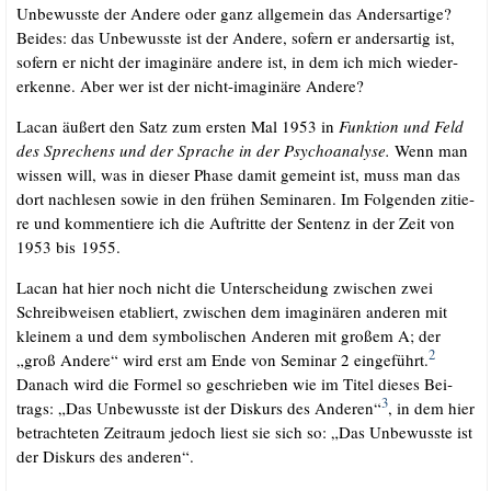
Unbe­wuss­te der Ande­re oder ganz all­ge­mein das Anders­ar­ti­ge?
Bei­des: das Unbe­wuss­te ist der Ande­re, sofern er anders­ar­tig ist,
sofern er nicht der ima­gi­nä­re ande­re ist, in dem ich mich wie­der­
erken­ne. Aber wer ist der nicht-ima­gi­nä­re Andere?
Lacan äußert den Satz zum ers­ten Mal 1953 in
Funk­ti­on und Feld
des Spre­chens und der Spra­che in der Psy­cho­ana­ly­se
.
Wenn man
wis­sen will, was in die­ser Pha­se damit gemeint ist, muss man das
dort nach­le­sen sowie in den frü­hen Semi­na­ren. Im Fol­gen­den zitie­
re und kom­men­tie­re ich die Auf­trit­te der Sen­tenz in der Zeit von
1953 bis 1955.
Lacan hat hier noch nicht die Unter­schei­dung zwi­schen zwei
Schreib­wei­sen eta­bliert, zwi­schen dem ima­gi­nä­ren ande­ren mit
klei­nem a und dem sym­bo­li­schen Ande­ren mit gro­ßem A; der
2
„groß Ande­re“ wird erst am Ende von Semi­nar 2 ein­ge­führt.
Danach wird die For­mel so geschrie­ben wie im Titel die­ses Bei­
3
trags: „Das Unbe­wuss­te ist der Dis­kurs des Ande­ren“
, in dem hier
betrach­te­ten Zeit­raum jedoch liest sie sich so: „Das Unbe­wuss­te ist
der Dis­kurs des anderen“.