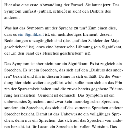
Hier also eine ers­te Abwand­lung der For­mel. Sie lau­tet jetzt: Das
Sym­ptom umfasst (ent­hält, schließt in sich) den Dis­kurs des
anderen.
Was hat das Sym­ptom mit der Spra­che zu tun? Zum einen dies,
dass es
ein Signi­fi­kant
ist, ein mehr­deu­ti­ges Ele­ment, des­sen
Bedeu­tun­gen unzu­gäng­lich sind (das „auf den Schlei­er der Maja
geschrie­ben“ ist), etwa eine hys­te­ri­sche Läh­mung (ein Signi­fi­kant,
der „in den Sand des Flei­sches geschrie­ben“ ist).
Das Sym­ptom ist aber nicht nur ein Signi­fi­kant. Es ist zugleich ein
Spre­chen. Es ist ein Spre­chen, das sich auf den „Dis­kurs des ande­
ren“ bezieht und ihn in die­sem Sin­ne in sich ent­hält. Da die Wen­
dung hier nicht wei­ter aus­ge­führt wird, soll­te man sich an das Prin­
zip der Spar­sam­keit hal­ten und die zuvor bereits gege­be­ne Erläu­te­
rung her­an­zie­hen. Gemeint ist dem­nach: Das Sym­ptom ist ein
unbe­wuss­tes Spre­chen, und zwar kein mono­lo­gi­sches Spre­chen,
son­dern ein Spre­chen, das sich auf das ver­netz­te Spre­chen ande­rer
Spre­cher bezieht. Damit ist das Unbe­wuss­te ein voll­gül­ti­ges Spre­
chen, denn nur ein Spre­chen, das sich auf das Spre­chen von ande­
ren bezieht, ist für Lacan ein Spre­chen im vol­len Wort­sinn. Das