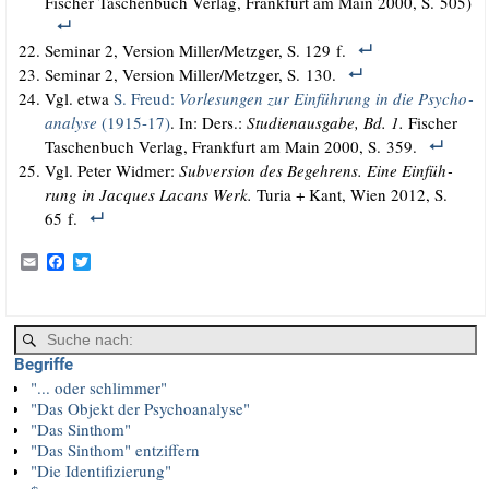
Fischer Taschen­buch Ver­lag, Frank­furt am Main 2000, S. 505)
Semi­nar 2, Ver­si­on Miller/​Metzger, S. 129 f.
Semi­nar 2, Ver­si­on Miller/​Metzger, S. 130.
Vgl. etwa
S. Freud:
Vor­le­sun­gen zur Ein­füh­rung in die Psy­cho­
ana­ly­se
(1915-17)
. In: Ders.:
Stu­di­en­aus­ga­be, Bd. 1.
Fischer
Taschen­buch Ver­lag, Frank­furt am Main 2000, S. 359.
Vgl. Peter Wid­mer:
Sub­ver­si­on des Begeh­rens. Eine Ein­füh­
rung in Jac­ques Lacans Werk.
Turia + Kant, Wien 2012, S.
65 f.
E
F
T
m
a
w
a
c
i
i
e
t
l
b
t
o
e
Begriffe
o
r
k
"... oder schlimmer"
"Das Objekt der Psychoanalyse"
"Das Sinthom"
"Das Sinthom" entziffern
"Die Identifizierung"