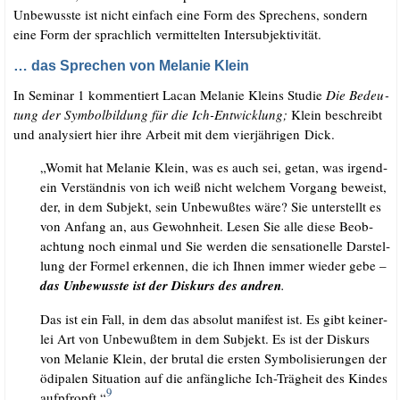
Unbe­wuss­te ist nicht ein­fach eine Form des Spre­chens, son­dern
eine Form der sprach­lich ver­mit­tel­ten Intersubjektivität.
… das Sprechen von Melanie Klein
In Semi­nar 1 kom­men­tiert Lacan Mela­nie Kleins Stu­die
Die Bedeu­
tung der Sym­bol­bil­dung für die Ich-Ent­wick­lung;
Klein beschreibt
und ana­ly­siert hier ihre Arbeit mit dem vier­jäh­ri­gen Dick.
„Womit hat Mela­nie Klein, was es auch sei, getan, was irgend­
ein Ver­ständ­nis von ich weiß nicht wel­chem Vor­gang beweist,
der, in dem Sub­jekt, sein Unbe­wuß­tes wäre? Sie unter­stellt es
von Anfang an, aus Gewohn­heit. Lesen Sie alle die­se Beob­
ach­tung noch ein­mal und Sie wer­den die sen­sa­tio­nel­le Dar­stel­
lung der For­mel erken­nen, die ich Ihnen immer wie­der gebe –
das Unbe­wuss­te ist der Dis­kurs des and­ren
.
Das ist ein Fall, in dem das abso­lut mani­fest ist. Es gibt kei­ner­
lei Art von Unbe­wuß­tem in dem Sub­jekt. Es ist der Dis­kurs
von Mela­nie Klein, der bru­tal die ers­ten Sym­bo­li­sie­run­gen der
ödi­pa­len Situa­ti­on auf die anfäng­li­che Ich-Träg­heit des Kin­des
9
auf­pfropft.“