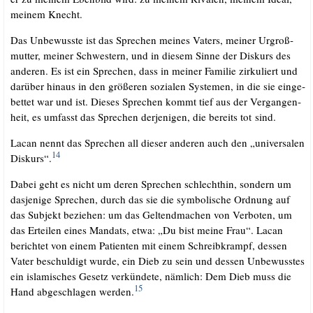
mei­nem Knecht.
Das Unbe­wuss­te ist das Spre­chen mei­nes Vaters, mei­ner Urgroß­
mutter, mei­ner Schwes­tern, und in die­sem Sin­ne der Dis­kurs des
ande­ren. Es ist ein Spre­chen, dass in mei­ner Fami­lie zir­ku­liert und
dar­über hin­aus in den grö­ße­ren sozia­len Sys­te­men, in die sie ein­ge­
bet­tet war und ist. Die­ses Spre­chen kommt tief aus der Ver­gan­gen­
heit, es umfasst das Spre­chen der­je­ni­gen, die bereits tot sind.
Lacan nennt das Spre­chen all die­ser ande­ren auch den „uni­ver­sa­len
14
Dis­kurs“.
Dabei geht es nicht um deren Spre­chen schlecht­hin, son­dern um
das­je­ni­ge Spre­chen, durch das sie die sym­bo­li­sche Ord­nung auf
das Sub­jekt bezie­hen: um das Gel­tend­ma­chen von Ver­bo­ten, um
das Ertei­len eines Man­dats, etwa: „Du bist mei­ne Frau“. Lacan
berich­tet von einem Pati­en­ten mit einem Schreib­krampf, des­sen
Vater beschul­digt wur­de, ein Dieb zu sein und des­sen Unbe­wuss­tes
ein isla­mi­sches Gesetz ver­kün­de­te, näm­lich: Dem Dieb muss die
15
Hand abge­schla­gen wer­den.