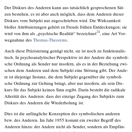
Der Dis­kurs des Ande­ren kann aus tat­säch­lich gespro­che­nen Sät­
zen bestehen, es ist aber auch mög­lich, dass dem Ande­ren die­ser
Dis­kurs vom Sub­jekt nur zuge­schrie­ben wird. Die Wirk­sam­keit
blo­ßer Attri­bu­ie­run­gen gehört zu Freuds frü­hen Ent­de­ckun­gen; sie
24
wird von ihm als „psy­chi­sche Rea­li­tät“ bezeich­net
, eine Art Vor­
weg­nah­me des
Tho­mas-Theo­rems
.
Auch die­se Prä­zi­sie­rung genügt nicht, sie ist noch zu funk­tio­na­lis­
tisch. In psy­cho­ana­ly­ti­scher Per­spek­ti­ve ist der Ande­re die sym­bo­li­
sche Ord­nung als Sen­der nur inso­fern, als es in der Bezie­hung zwi­
schen dem Ande­ren und dem Sub­jekt eine Stö­rung gibt. Der Ande­
re ist die­je­ni­ge Instanz, die dem Sub­jekt gegen­über die sym­bo­li­
sche Ord­nung zur Gel­tung bringt, aber nur inso­fern, als sein Dis­
kurs für das Sub­jekt kei­nen Sinn ergibt. Dar­in besteht die radi­ka­le
Alteri­tät des Ande­ren: dass der ein­zi­ge Zugang des Sub­jekts zum
Dis­kurs des Ande­ren die Wie­der­ho­lung ist.
Dies ist die anfäng­li­che Kon­zep­ti­on des sym­bo­li­schen ande­ren
bzw. des Ande­ren. Im Jahr 1955 kommt ein zwei­ter Begriff des
Ande­ren hin­zu: der Ande­re nicht als Sen­der, son­dern als Emp­fän­