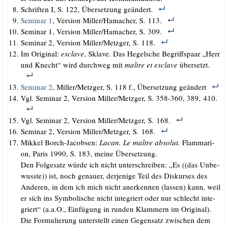
Schrif­ten I, S. 122, Über­set­zung geändert.
Semi­nar 1
, Ver­si­on Miller/​Hamacher, S. 113.
Semi­nar 1, Ver­si­on Miller/​Hamacher, S. 309.
Semi­nar 2, Ver­si­on Miller/​Metzger, S. 118.
Im Ori­gi­nal:
escla­ve
, Skla­ve. Das Hegel­sche Begriffs­paar „Herr
und Knecht“ wird durch­weg mit
maît­re et escla­ve
übersetzt.
Semi­nar 2
, Miller/​Metzger, S. 118 f., Über­set­zung geändert
Vgl. Semi­nar 2, Ver­si­on Miller/​Metzger, S. 358-360, 389, 410.
Vgl. Semi­nar 2, Ver­si­on Miller/​Metzger, S. 168.
Semi­nar 2, Ver­si­on Miller/​Metzger, S. 168.
Mik­kel Borch-Jacob­sen:
Lacan. Le maît­re abso­lut.
Flamm­a­ri­
on, Paris 1990, S. 183, mei­ne Übersetzung.
Den Fol­ge­satz wür­de ich nicht unter­schrei­ben: „Es ((das Unbe­
wuss­te)) ist, noch genau­er, der­je­ni­ge Teil des Dis­kur­ses des
Ande­ren, in dem ich mich nicht aner­ken­nen (las­sen) kann, weil
er sich ins Sym­bo­li­sche nicht inte­griert oder nur schlecht inte­
griert“ (a.a.O., Ein­fü­gung in run­den Klam­mern im Ori­gi­nal).
Die For­mu­lie­rung unter­stellt einen Gegen­satz zwi­schen dem