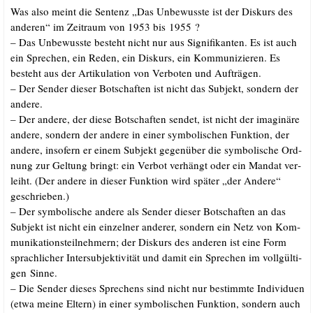
Was also meint die Sen­tenz „Das Unbe­wuss­te ist der Dis­kurs des
ande­ren“ im Zeit­raum von 1953 bis 1955 ?
– Das Unbe­wuss­te besteht nicht nur aus Signi­fi­kan­ten. Es ist auch
ein Spre­chen, ein Reden, ein Dis­kurs, ein Kom­mu­ni­zie­ren. Es
besteht aus der Arti­ku­la­ti­on von Ver­bo­ten und Aufträgen.
– Der Sen­der die­ser Bot­schaf­ten ist nicht das Sub­jekt, son­dern der
andere.
– Der ande­re, der die­se Bot­schaf­ten sen­det, ist nicht der ima­gi­nä­re
ande­re, son­dern der ande­re in einer sym­bo­li­schen Funk­ti­on, der
ande­re, inso­fern er einem Sub­jekt gegen­über die sym­bo­li­sche Ord­
nung zur Gel­tung bringt: ein Ver­bot ver­hängt oder ein Man­dat ver­
leiht. (Der ande­re in die­ser Funk­ti­on wird spä­ter „der Ande­re“
geschrieben.)
– Der sym­bo­li­sche ande­re als Sen­der die­ser Bot­schaf­ten an das
Sub­jekt ist nicht ein ein­zel­ner ande­rer, son­dern ein Netz von Kom­
mu­ni­ka­ti­ons­teil­neh­mern; der Dis­kurs des ande­ren ist eine Form
sprach­li­cher Inter­sub­jek­ti­vi­tät und damit ein Spre­chen im voll­gül­ti­
gen Sinne.
– Die Sen­der die­ses Spre­chens sind nicht nur bestimm­te Indi­vi­du­en
(etwa mei­ne Eltern) in einer sym­bo­li­schen Funk­ti­on, son­dern auch