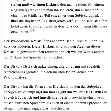
wie einen Dis­kurs
stel­len muß
, den man rezi­tiert. Mit einem
Regis­trier­ge­rät könn­te man ihn iso­lie­ren, ihn auf­neh­men. Zu
einem beträcht­li­chen Teil ent­geht er dem Sub­jekt, das nicht
über die frag­li­chen Regis­trier­ge­rä­te ver­fügt, und setzt sich fort,
kehrt zurück, immer bereit, in den Tanz des inne­ren Dis­kur­ses
23
ein­zu­tre­ten.“
Der sym­bo­li­sche Kreis­lauf des ande­ren ist ein Dis­kurs – der Dis­
kurs des ande­ren. Die­ser Dis­kurs wird von den Agen­ten die­ses
Kreis­laufs gewis­ser­ma­ßen rezi­tiert; ähn­lich wie ein Witz wan­dert
der Dis­kurs von Spre­cher zu Sprecher.
Der Dis­kurs lässt sich auf­zeich­nen, aller­dings nur mit spe­zi­el­len
Auf­zeich­nungs­ge­rä­ten, die den meis­ten feh­len: denen der
Psychoanalyse.
Der Dis­kurs hat die Form eines Kreis­laufs, in den das Sub­jekt ein­
be­zo­gen ist: es emp­fängt ihn und es gibt ihn wei­ter. Der Dis­kurs ist
zugleich äußer­lich und inner­lich, er besteht sowohl in einem Aus­
tausch zwi­schen Spre­chern als auch in einem inne­ren Spre­chen, er
ist auch, wie man sagt, etwas „Psy­chi­sches“.