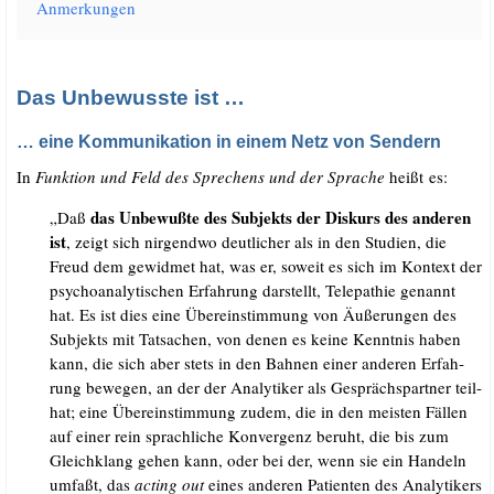
Anmer­kun­gen
Das Unbewusste ist …
… eine Kommunikation in einem Netz von Sendern
In
Funk­ti­on und Feld des Spre­chens und der Spra­che
heißt es:
das Unbe­wuß­te des Sub­jekts der Dis­kurs des ande­ren
„Daß
ist
, zeigt sich nir­gend­wo deut­li­cher als in den Stu­di­en, die
Freud dem gewid­met hat, was er, soweit es sich im Kon­text der
psy­cho­ana­ly­ti­schen Erfah­rung dar­stellt, Tele­pa­thie genannt
hat. Es ist dies eine Über­ein­stim­mung von Äuße­run­gen des
Sub­jekts mit Tat­sa­chen, von denen es kei­ne Kennt­nis haben
kann, die sich aber stets in den Bah­nen einer ande­ren Erfah­
rung bewe­gen, an der der Ana­ly­ti­ker als Gesprächs­part­ner teil­
hat; eine Über­ein­stim­mung zudem, die in den meis­ten Fäl­len
auf einer rein sprach­li­che Kon­ver­genz beruht, die bis zum
Gleich­klang gehen kann, oder bei der, wenn sie ein Han­deln
umfaßt, das
acting out
eines ande­ren Pati­en­ten des Ana­ly­ti­kers