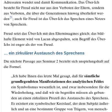
Adres­sa­ten wen­det und damit Kom­mu­ni­ka­ti­on. Das Über-Ich
besteht für Freud nicht nur aus den Ver­bo­ten der Eltern, son­dern
aus Ver­bo­ten, die über die Gene­ra­tio­nen hin­weg über­lie­fert wer­
21
den
; auch für Freud ist das Über-Ich das Spre­chen eines Net­zes
von Sprechern.
Freud setzt das Über-Ich mit den Elterni­ma­gi­nes gleich; das bild­
haf­te Ele­ment wird von Lacan abge­spal­ten, sein Begriff des Über-
Ichs ist enger als der von Freud.
… ein zirkulärer Austausch des Sprechens
Die nächs­te Pas­sa­ge aus Semi­nar 2 bezieht sich anspie­lungs­haft auf
die Formel.
sämt­li­che
„Ich habe Ihnen das letz­te Mal gesagt, daß für
grund­le­gends­ten Mani­fes­ta­tio­nen des ana­ly­ti­schen Fel­des
ein Sym­bo­lis­mus wesent­lich ist, und zwar ins­be­son­de­re für die
Wie­der­ho­lung, und daß wir sie begrei­fen müs­sen als gebun­
den an einen zir­ku­lä­ren Pro­zeß des Aus­tauschs des Spre­chens.
Es exis­tiert ein sym­bo­li­scher Kreis­lauf, der dem Sub­jekt äußer­
lich und an eine bestimm­te Grup­pe von Trä­gern, von mensch­