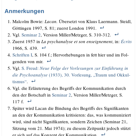
Anmerkungen
Mal­colm Bowie:
Lacan.
Über­setzt von Klaus Laer­mann. Steidl,
Göt­tin­gen 1997, S. 81; zuerst Lon­don 1991.
Vgl.
Semi­nar 2
, Ver­si­on Miller/​Metzger, S. 310-312.
Zuerst 1957 in
La psy­ch­ana­ly­se et son ens­eig­ne­ment
, in:
Écrits
1966, S. 439.
Schrif­ten I
, S. 104 f.; Her­vor­he­bun­gen in fett hier und im Fol­
gen­den von mir.
Vgl.
S. Freud:
Neue Fol­ge der Vor­le­sun­gen zur Ein­füh­rung in
die Psy­cho­ana­ly­se
(1933), 30. Vor­le­sung, „Traum und Okkul­
tis­mus“
.
Vgl. die Erläu­te­rung des Begriffs der Kom­mu­ni­ka­ti­on durch
den der Bot­schaft in
Semi­nar 2
, Ver­si­on Miller/​Metzger, S.
117 f.
Spä­ter wird Lacan die Bin­dung des Begriffs des Signi­fi­kan­ten
an den der Kom­mu­ni­ka­ti­on kri­ti­sie­ren: das, was kom­mu­ni­ziert
wird, sind nicht Signi­fi­kan­ten, son­dern Zei­chen (Semi­nar 21,
Sit­zung vom 21. Mai 1974); zu die­sem Zeit­punkt jedoch stützt
er sich auf das Kon­zept der Kommunikation.