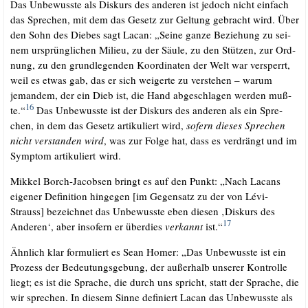
Das Unbe­wuss­te als Dis­kurs des ande­ren ist jedoch nicht ein­fach
das Spre­chen, mit dem das Gesetz zur Gel­tung gebracht wird. Über
den Sohn des Die­bes sagt Lacan: „Sei­ne gan­ze Bezie­hung zu sei­
nem ursprüng­li­chen Milieu, zu der Säu­le, zu den Stüt­zen, zur Ord­
nung, zu den grund­le­gen­den Koor­di­na­ten der Welt war ver­sperrt,
weil es etwas gab, das er sich wei­ger­te zu ver­ste­hen – war­um
jeman­dem, der ein Dieb ist, die Hand abge­schla­gen wer­den muß­
16
te.“
Das Unbe­wuss­te ist der Dis­kurs des ande­ren als ein Spre­
chen, in dem das Gesetz arti­ku­liert wird,
sofern die­ses Spre­chen
nicht ver­stan­den wird
, was zur Fol­ge hat, dass es ver­drängt und im
Sym­ptom arti­ku­liert wird.
Mik­kel Borch-Jacob­sen bringt es auf den Punkt: „Nach Lacans
eige­ner Defi­ni­ti­on hin­ge­gen [im Gegen­satz zu der von Lévi-
Strauss] bezeich­net das Unbe­wuss­te eben die­sen ‚Dis­kurs des
17
Ande­ren‘, aber inso­fern er über­dies
ver­kannt
ist.“
Ähn­lich klar for­mu­liert es Sean Homer: „Das Unbe­wuss­te ist ein
Pro­zess der Bedeu­tungs­ge­bung, der außer­halb unse­rer Kon­trol­le
liegt; es ist die Spra­che, die durch uns spricht, statt der Spra­che, die
wir spre­chen. In die­sem Sin­ne defi­niert Lacan das Unbe­wuss­te als