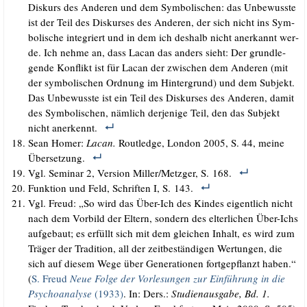
Dis­kurs des Ande­ren und dem Sym­bo­li­schen: das Unbe­wuss­te
ist der Teil des Dis­kur­ses des Ande­ren, der sich nicht ins Sym­
bo­li­sche inte­griert und in dem ich des­halb nicht aner­kannt wer­
de. Ich neh­me an, dass Lacan das anders sieht: Der grund­le­
gen­de Kon­flikt ist für Lacan der zwi­schen dem Ande­ren (mit
der sym­bo­li­schen Ord­nung im Hin­ter­grund) und dem Sub­jekt.
Das Unbe­wuss­te ist ein Teil des Dis­kur­ses des Ande­ren, damit
des Sym­bo­li­schen, näm­lich der­je­ni­ge Teil, den das Sub­jekt
nicht anerkennt.
Sean Homer:
Lacan.
Rout­ledge, Lon­don 2005, S. 44, mei­ne
Übersetzung.
Vgl. Semi­nar 2, Ver­si­on Miller/​Metzger, S. 168.
Funk­ti­on und Feld, Schrif­ten I, S. 143.
Vgl. Freud: „So wird das Über-Ich des Kin­des eigent­lich nicht
nach dem Vor­bild der Eltern, son­dern des elter­li­chen Über-Ichs
auf­ge­baut; es erfüllt sich mit dem glei­chen Inhalt, es wird zum
Trä­ger der Tra­di­ti­on, all der zeit­be­stän­di­gen Wer­tun­gen, die
sich auf die­sem Wege über Gene­ra­tio­nen fort­ge­pflanzt haben.“
(
S. Freud
Neue Fol­ge der Vor­le­sun­gen zur Ein­füh­rung in die
Psy­cho­ana­ly­se
(1933)
. In: Ders.:
Stu­di­en­aus­ga­be, Bd. 1.