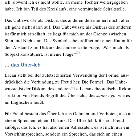
ich, obwohl ich es nicht woll­te, an mei­ne Toch­ter wei­ter­ge­ge­ben
habe. Ich bin Teil des Kreis­laufs, eine ver­mit­teln­de Schaltstelle.
Das Unbe­wuss­te als Dis­kurs des ande­ren deter­mi­niert mich, aber
ich gehe nicht dar­in auf. Das Unbe­wuss­te als Dis­kurs des ande­ren
ist für mich rät­sel­haft, es liegt für mich an der Gren­ze zwi­schen
Sinn und Nicht­sinn. Das Sym­bo­li­sche eröff­net mir einen Raum für
den Abstand zum Dis­kurs des ande­ren: die Fra­ge. „Was mich als
20
Sub­jekt kon­sti­tu­iert, ist mei­ne Fra­ge“
.
… das Über-Ich
Lacan stellt bei der zuletzt zitier­ten Ver­wen­dung der For­mel aus­
drück­lich die Ver­bin­dung zu Freud her. Die For­mel „Das Unbe­
wuss­te ist der Dis­kurs des ande­ren“ ist Lacans theo­re­ti­sche Rekon­
struk­ti­on von Freuds Begriff des Über-Ichs, des
super-ego
, wie es
im Eng­li­schen heißt.
Für Freud besteht das Über-Ich aus Gebo­ten und Ver­bo­ten, also aus
einem Spre­chen, einem Dis­kurs. Das Über-Ich kri­ti­siert, Freud
zufol­ge, das Ich, es hat also einen Adres­sa­ten, es ist nicht nur ein
Vor­sich­hin­spre­chen, son­dern ein Spre­chen, das sich an einen