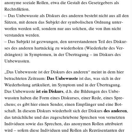
anony­me sozia­le Rol­len, etwa die Gestalt des Gesetz­ge­bers als
Rechtsfiktion.
– Das Unbe­wuss­te als Dis­kurs des ande­ren besteht nicht aus all den
Sät­zen, mit denen das Sub­jekt der sym­bo­li­schen Ord­nung unter­
wor­fen wer­den soll, son­dern nur aus sol­chen, die von ihm nicht
ver­stan­den werden.
– Das Sub­jekt ist gezwun­gen, den unver­stan­de­nen Teil des Dis­kur­
ses des ande­ren hart­nä­ckig zu wie­der­ho­len (Wie­der­kehr des Ver­
dräng­ten): in Sym­pto­men, in der Über­tra­gung – im Dis­kurs des
Unbewussten.
„Das Unbe­wuss­te ist der Dis­kurs des ande­ren“ meint in dem hier
Das Unbe­wuss­te
betrach­te­ten Zeit­raum:
ist das, was sich in der
Wie­der­ho­lung arti­ku­liert, im Sym­ptom und in der Über­tra­gung.
ist ein Dis­kurs
Das Unbe­wuss­te
, d.h. die Bil­dun­gen des Unbe­
wuss­ten haben die Form eines Dis­kur­ses, einer Rede, eines Spre­
chens; es gibt hier einen Sen­der, einen Emp­fän­ger und eine Bot­
des ande­ren
schaft. In die­sem Dis­kurs wie­der­holt sich der Dis­kurs
,
das tat­säch­li­che und das zuge­schrie­be­ne Spre­chen von ver­netz­ten
Indi­vi­du­en sowie das Spre­chen, das anony­men Rol­len attri­bu­iert
wird – sofern die­se Indi­vi­du­en und Rol­len als Reprä­sen­tan­ten der