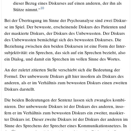
die­ser Bezug eines Dis­kur­ses auf einen ande­ren, der ihn als
10
Stüt­ze nimmt.“
Bei der Über­tra­gung im Sin­ne der Psy­cho­ana­ly­se sind zwei Dis­kur­
se im Spiel. Der bewuss­te, erschei­nen­de Dis­kurs des Pati­en­ten und
der mas­kier­te Dis­kurs, der Dis­kurs des Unbe­wuss­ten. Der Dis­kurs
des Unbe­wuss­ten bemäch­tigt sich des bewuss­ten Dis­kur­ses. Die
Bezie­hung zwi­schen den bei­den Dis­kur­sen ist eine Form der Inter­
sub­jek­ti­vi­tät: ein Spre­chen, das sich auf ein Spre­chen bezieht, also
ein Dia­log, und damit ein Spre­chen im vol­len Sin­ne des Wortes.
An der zuletzt zitier­ten Stel­le ver­schiebt sich die Bedeu­tung der
For­mel. Der unbe­wuss­te Dis­kurs gilt hier inso­fern als Dis­kurs des
ande­ren, als er im Ver­hält­nis zum bewuss­ten Dis­kurs einen zwei­ten
Dis­kurs darstellt.
Die bei­den Bedeu­tun­gen der Sen­tenz las­sen sich zwang­los kom­bi­
nie­ren. Der unbe­wuss­te Dis­kurs ist der Dis­kurs des ande­ren, inso­
fern er im Ver­hält­nis zum bewuss­ten Dis­kurs ein zwei­ter, mas­kier­
ter Dis­kurs ist. Die­ser zwei­te Dis­kurs ist der Dis­kurs der ande­ren im
Sin­ne des Spre­chens der Spre­cher eines Kom­mu­ni­ka­ti­ons­net­zes. In