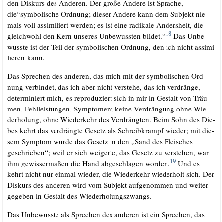
den Dis­kurs des Ande­ren. Der gro­ße Ande­re ist Spra­che,
die“symbolische Ord­nung; die­ser Ande­re kann dem Sub­jekt nie­
mals voll assi­mi­liert wer­den; es ist eine radi­ka­le Anders­heit, die
18
gleich­wohl den Kern unse­res Unbe­wuss­ten bil­det.“
Das Unbe­
wuss­te ist der Teil der sym­bo­li­schen Ord­nung, den ich nicht assi­mi­
lie­ren kann.
Das Spre­chen des ande­ren, das mich mit der sym­bo­li­schen Ord­
nung ver­bin­det, das ich aber nicht ver­ste­he, das ich ver­drän­ge,
deter­mi­niert mich, es repro­du­ziert sich in mir in Gestalt von Träu­
men, Fehl­leis­tun­gen, Sym­pto­men; kei­ne Ver­drän­gung ohne Wie­
der­ho­lung, ohne Wie­der­kehr des Ver­dräng­ten. Beim Sohn des Die­
bes kehrt das ver­dräng­te Gesetz als Schreib­krampf wie­der; mit die­
sem Sym­ptom wur­de das Gesetz in den „Sand des Flei­sches
geschrie­ben“; weil er sich wei­ger­te, das Gesetz zu ver­ste­hen, war
19
ihm gewis­ser­ma­ßen die Hand abge­schla­gen wor­den.
Und es
kehrt nicht nur ein­mal wie­der, die Wie­der­kehr wie­der­holt sich. Der
Dis­kurs des ande­ren wird vom Sub­jekt auf­ge­nom­men und wei­ter­
ge­ge­ben in Gestalt des Wiederholungszwangs.
Das Unbe­wuss­te als Spre­chen des ande­ren ist ein Spre­chen, das