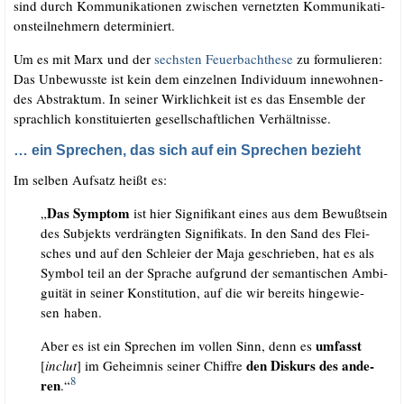
sind durch Kom­mu­ni­ka­tio­nen zwi­schen ver­netz­ten Kom­mu­ni­ka­ti­
ons­teil­neh­mern determiniert.
Um es mit Marx und der
sechs­ten Feu­er­bach­the­se
zu for­mu­lie­ren:
Das Unbe­wuss­te ist kein dem ein­zel­nen Indi­vi­du­um inne­woh­nen­
des Abs­trak­tum. In sei­ner Wirk­lich­keit ist es das Ensem­ble der
sprach­lich kon­sti­tu­ier­ten gesell­schaft­li­chen Verhältnisse.
… ein Sprechen, das sich auf ein Sprechen bezieht
Im sel­ben Auf­satz heißt es:
Das Sym­ptom
„
ist hier Signi­fi­kant eines aus dem Bewußt­sein
des Sub­jekts ver­dräng­ten Signi­fi­kats. In den Sand des Flei­
sches und auf den Schlei­er der Maja geschrie­ben, hat es als
Sym­bol teil an der Spra­che auf­grund der seman­ti­schen Ambi­
gui­tät in sei­ner Kon­sti­tu­ti­on, auf die wir bereits hin­ge­wie­
sen haben.
umfasst
Aber es ist ein Spre­chen im vol­len Sinn, denn es
den Dis­kurs des ande­
[
inclut
] im Geheim­nis sei­ner Chif­fre
8
ren
.“