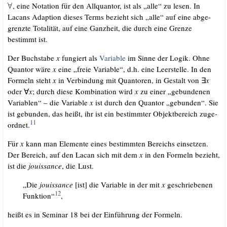
, eine Nota­ti­on für den All­quan­tor, ist als „alle“ zu lesen. In
Lacans Adap­ti­on die­ses Terms bezieht sich „alle“ auf eine abge­
grenz­te Tota­li­tät, auf eine Ganz­heit, die durch eine Gren­ze
bestimmt ist.
Der Buch­sta­be
x
fun­giert als
Varia­ble
im Sin­ne der Logik. Ohne
Quan­tor wäre
x
eine „freie Varia­ble“, d.h. eine Leer­stel­le. In den
For­meln steht
x
in Ver­bin­dung mit Quan­to­ren, in Gestalt von ∃
x
oder ∀
x
; durch die­se Kom­bi­na­ti­on wird
x
zu einer „gebun­de­nen
Varia­blen“ – die Varia­ble
x
ist durch den Quan­tor „gebun­den“. Sie
ist gebun­den, das heißt, ihr ist ein bestimm­ter Objekt­be­reich zuge­
11
ord­net.
Für
x
kann man Ele­men­te eines bestimm­ten Bereichs ein­set­zen.
Der Bereich, auf den Lacan sich mit dem
x
in den For­meln bezieht,
ist die
jouis­sance
, die Lust.
„Die
jouis­sance
[ist] die Varia­ble in der mit
x
geschrie­be­nen
12
Funk­ti­on“
,
heißt es in Semi­nar 18 bei der Ein­füh­rung der Formeln.