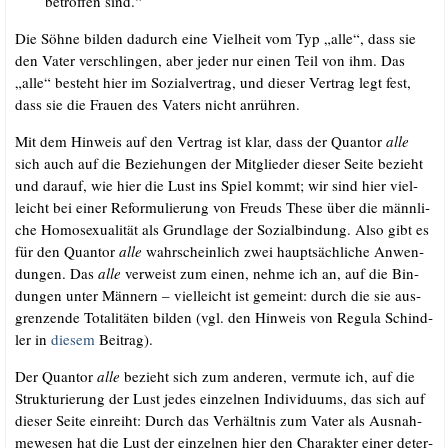
betrof­fen sind.“
Die Söh­ne bil­den dadurch eine Viel­heit vom Typ „alle“, dass sie
den Vater ver­schlin­gen, aber jeder nur einen Teil von ihm. Das
„alle“ besteht hier im Sozi­al­ver­trag, und die­ser Ver­trag legt fest,
dass sie die Frau­en des Vaters nicht anrühren.
Mit dem Hin­weis auf den Ver­trag ist klar, dass der Quan­tor
alle
sich auch auf die Bezie­hun­gen der Mit­glie­der die­ser Sei­te bezieht
und dar­auf, wie hier die Lust ins Spiel kommt; wir sind hier viel­
leicht bei einer Refor­mu­lie­rung von Freuds The­se über die männ­li­
che Homo­se­xua­li­tät als Grund­la­ge der Sozi­al­bin­dung. Also gibt es
für den Quan­tor
alle
wahr­schein­lich zwei haupt­säch­li­che Anwen­
dun­gen. Das
alle
ver­weist zum einen, neh­me ich an, auf die Bin­
dun­gen unter Män­nern – viel­leicht ist gemeint: durch die sie aus­
gren­zen­de Tota­li­tä­ten bil­den (vgl. den Hin­weis von Regu­la Schind­
ler in
die­sem
Beitrag).
Der Quan­tor
alle
bezieht sich zum ande­ren, ver­mu­te ich, auf die
Struk­tu­rie­rung der Lust jedes ein­zel­nen Indi­vi­du­ums, das sich auf
die­ser Sei­te ein­reiht: Durch das Ver­hält­nis zum Vater als Aus­nah­
me­we­sen hat die Lust der ein­zel­nen hier den Cha­rak­ter einer deter­