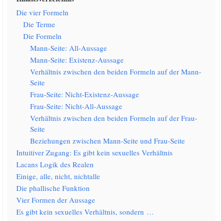
Die vier Formeln
Die Ter­me
Die For­meln
Mann-Sei­te: All-Aussage
Mann-Sei­te: Existenz-Aussage
Ver­hält­nis zwi­schen den bei­den For­meln auf der Mann-
Seite
Frau-Sei­te: Nicht-Existenz-Aussage
Frau-Sei­te: Nicht-All-Aussage
Ver­hält­nis zwi­schen den bei­den For­meln auf der Frau-
Seite
Bezie­hun­gen zwi­schen Mann-Sei­te und Frau-Seite
Intui­ti­ver Zugang: Es gibt kein sexu­el­les Verhältnis
Lacans Logik des Realen
Eini­ge, alle, nicht, nichtalle
Die phal­li­sche Funktion
Vier For­men der Aussage
Es gibt kein sexu­el­les Ver­hält­nis, sondern …