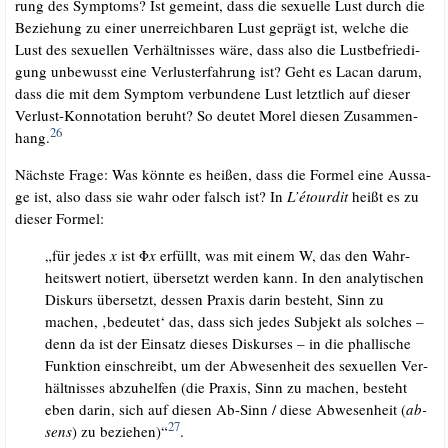
rung des Sym­ptoms? Ist gemeint, dass die sexu­el­le Lust durch die
Bezie­hung zu einer uner­reich­ba­ren Lust geprägt ist, wel­che die
Lust des sexu­el­len Ver­hält­nis­ses wäre, dass also die Lust­be­frie­di­
gung unbe­wusst eine Ver­lust­er­fah­rung ist? Geht es Lacan dar­um,
dass die mit dem Sym­ptom ver­bun­de­ne Lust letzt­lich auf die­ser
Ver­lust-Kon­no­ta­ti­on beruht? So deu­tet Morel die­sen Zusam­men­
26
hang.
Nächs­te Fra­ge: Was könn­te es hei­ßen, dass die For­mel eine Aus­sa­
ge ist, also dass sie wahr oder falsch ist? In
L’é­tour­dit
heißt es zu
die­ser Formel:
„für jedes
x
ist Φ
x
erfüllt, was mit einem W, das den Wahr­
heits­wert notiert, über­setzt wer­den kann. In den ana­ly­ti­schen
Dis­kurs über­setzt, des­sen Pra­xis dar­in besteht, Sinn zu
machen, ‚bedeu­tet‘ das, dass sich jedes Sub­jekt als sol­ches –
denn da ist der Ein­satz die­ses Dis­kur­ses – in die phal­li­sche
Funk­ti­on ein­schreibt, um der Abwe­sen­heit des sexu­el­len Ver­
hält­nis­ses abzu­hel­fen (die Pra­xis, Sinn zu machen, besteht
eben dar­in, sich auf die­sen Ab-Sinn /​ die­se Abwe­sen­heit (
ab-
27
sens
) zu bezie­hen)“
.