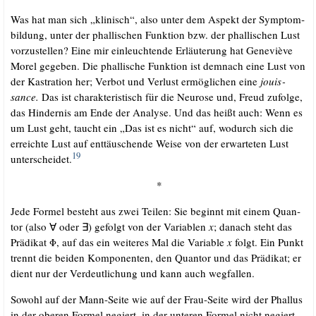
Was hat man sich „kli­nisch“, also unter dem Aspekt der Sym­ptom­
bil­dung, unter der phal­li­schen Funk­ti­on bzw. der phal­li­schen Lust
vor­zu­stel­len? Eine mir ein­leuch­ten­de Erläu­te­rung hat Gene­viè­ve
Morel gege­ben. Die phal­li­sche Funk­ti­on ist dem­nach eine Lust von
der Kas­tra­ti­on her; Ver­bot und Ver­lust ermög­li­chen eine
jouis­
sance.
Das ist cha­rak­te­ris­tisch für die Neu­ro­se und, Freud zufol­ge,
das Hin­der­nis am Ende der Ana­ly­se. Und das heißt auch: Wenn es
um Lust geht, taucht ein „Das ist es nicht“ auf, wodurch sich die
erreich­te Lust auf ent­täu­schen­de Wei­se von der erwar­te­ten Lust
19
unter­schei­det.
*
Jede For­mel besteht aus zwei Tei­len: Sie beginnt mit einem Quan­
tor (also ∀ oder ∃) gefolgt von der Varia­blen
x
; danach steht das
Prä­di­kat Φ, auf das ein wei­te­res Mal die Varia­ble
x
folgt. Ein Punkt
trennt die bei­den Kom­po­nen­ten, den Quan­tor und das Prä­di­kat; er
dient nur der Ver­deut­li­chung und kann auch wegfallen.
Sowohl auf der Mann-Sei­te wie auf der Frau-Sei­te wird der Phal­lus
in der obe­ren For­mel negiert, in der unte­ren For­mel nicht negiert,