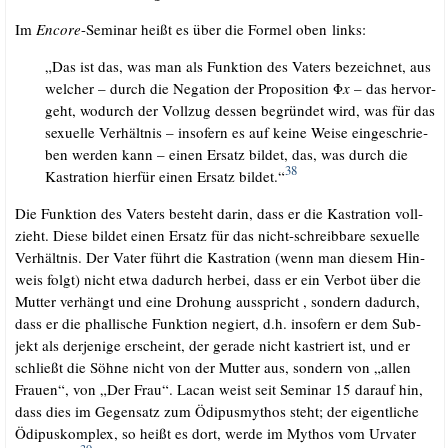
Im
Enco­re
-Semi­nar heißt es über die For­mel oben links:
„Das ist das, was man als Funk­ti­on des Vaters bezeich­net, aus
wel­cher – durch die Nega­ti­on der Pro­po­si­ti­on Φ
x
– das her­vor­
geht, wodurch der Voll­zug des­sen begrün­det wird, was für das
sexu­el­le Ver­hält­nis – inso­fern es auf kei­ne Wei­se ein­ge­schrie­
ben wer­den kann – einen Ersatz bil­det, das, was durch die
38
Kas­tra­ti­on hier­für einen Ersatz bil­det.“
Die Funk­ti­on des Vaters besteht dar­in, dass er die Kas­tra­ti­on voll­
zieht. Die­se bil­det einen Ersatz für das nicht-schreib­ba­re sexu­el­le
Ver­hält­nis. Der Vater führt die Kas­tra­ti­on (wenn man die­sem Hin­
weis folgt) nicht etwa dadurch her­bei, dass er ein Ver­bot über die
Mut­ter ver­hängt und eine Dro­hung aus­spricht , son­dern dadurch,
dass er die phal­li­sche Funk­ti­on negiert, d.h. inso­fern er dem Sub­
jekt als der­je­ni­ge erscheint, der gera­de nicht kas­triert ist, und er
schließt die Söh­ne nicht von der Mut­ter aus, son­dern von „allen
Frau­en“, von „Der Frau“. Lacan weist seit Semi­nar 15 dar­auf hin,
dass dies im Gegen­satz zum Ödi­pus­my­thos steht; der eigent­li­che
Ödi­pus­kom­plex, so heißt es dort, wer­de im Mythos vom Urva­ter