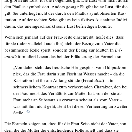
Es gibt kei­ne Lust, für die Fol­gen­des gilt: Die Lust wird nicht durch
den Phal­lus sym­bo­li­siert. Anders gesagt: Es gibt kei­ne Lust, für die
gilt: Sie unter­liegt nicht der durch den Phal­lus sym­bo­li­sier­ten Kas­
tra­ti­on. Auf der rech­ten Sei­te gibt es kein fik­ti­ves Aus­nah­me-Indi­vi­
du­um, das unein­ge­schränkt sei­ne Lust befrie­di­gen könnte.
Wenn sich jemand auf der Frau-Sei­te ein­schreibt, heißt dies, dass
für sie (oder viel­leicht auch ihn) nicht der Bezug zum Vater die
bestim­men­de Rol­le spielt, son­dern der Bezug zur Mut­ter. In
L’é­
tour­dit
for­mu­liert Lacan das bei der Erläu­te­rung der For­meln so:
„Von daher steht das freud­sche Hirn­ge­spinst vom Ödi­pus­kom­
plex, das die Frau dar­in zum Fisch im Was­ser macht – da die
Kas­tra­ti­on bei ihr am Anfang stün­de (Freud
dixit
) –, in
schmerz­li­chem Kon­trast zum ver­hee­ren­den Cha­rak­ter, den bei
der Frau meist das Ver­hält­nis zur Mut­ter hat, von der sie als
Frau mehr an Sub­stanz zu erwar­ten scheint als vom Vater –
was mit ihm nicht geht, steht bei die­ser Ver­hee­rung an zwei­ter
45
Stel­le.“
Die For­meln zei­gen an, dass für die Frau-Sei­te nicht der Vater, son­
dern die die Mut­ter die ent­schei­den­de Rol­le spielt und dass sie