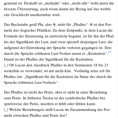
gemeint ist. Des­halb ist „nicht­al­le“ oder „nicht-alle“ wohl meist die
bes­se­re Über­set­zung, auch wenn damit der Bezug auf das weib­li­
che Geschlecht uner­kenn­bar wird.
Der Buch­sta­be groß Phi, also Φ, steht für „Phal­lus“. Φ ist den For­
meln das (logi­sche) Prä­di­kat. Zu dem Zeit­punkt, in dem Lacan die
For­meln der Sexu­ie­rung zu ent­wi­ckeln beginnt, ist für ihn der Phal­
lus der Signi­fi­kant der Lust, und zwar spe­zi­ell der­je­ni­gen Lust, die
auf­grund der Ein­wir­kung der Spra­che ver­lo­ren gegan­gen ist. Den
17
durch die Spra­che erlit­te­nen Lust-Ver­lust nennt er „Kas­tra­ti­on“.
Damit ist der Phal­lus der Signi­fi­kant für die Kastration.
/​_​/​ Ob Lacan den Aus­druck Phal­lus in den Semi­na­ren 18 bis 21
wei­ter­hin so ver­wen­det, ist mir nicht klar. Vor­läu­fig set­ze ich für
Phal­lus ein: „Signi­fi­kant für die Kas­tra­ti­on im Sin­ne des durch die
Spra­che erlit­te­nen Lust-Verlusts“.
Der Phal­lus ist nicht der Penis, aber er steht in einer Bezie­hung
zum Penis. In frü­he­ren Tex­ten ist der sym­bo­li­sche Phal­lus bei­
spiels­wei­se der Penis, inso­fern er fehlt oder feh­len kann.
/​_​/​ Wel­che Bezie­hun­gen stellt Lacan im Zusam­men­hang der For­
meln zwi­schen Phal­lus und Penis her?