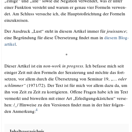
„
eini­ge
“
und
„
alle
“
sowie die Nega­ti­on ver­wen­det, was er unter
einer Funk­ti­on ver­steht und war­um er genau vier For­meln ver­wen­
det. Am Schluss ver­su­che ich, die Haupt­stoß­rich­tung der For­meln
einzukreisen.
Der Aus­druck „Lust“ steht in die­sem Arti­kel immer für
jouis­sance
;
eine Begrün­dung für die­se Über­set­zung fin­det man in
die­sem Blog­
ar­ti­kel
.
*
Die­ser Arti­kel ist ein
non
-
work in pro­gress
. Ich befas­se mich seit
eini­ger Zeit mit den For­meln der Sexu­ie­rung und möch­te das fort­
set­zen, vor allem durch die Über­set­zung von Semi­nar 19,
„… oder
schlim­mer“
(1971/​72). Der Text ist für mich vor allem dazu da, um
ihn von Zeit zu Zeit zu kor­ri­gie­ren. Offe­ne Fra­gen habe ich im Text
ver­merkt und bis­wei­len mit einer Art „Erle­di­gungs­käst­chen“ ver­se­
hen: /​_​/​ Hin­wei­se zu den Ver­sio­nen fin­det man in der hier fol­gen­
4
den Anmer­kung:
Inhalts­ver­zeich­nis