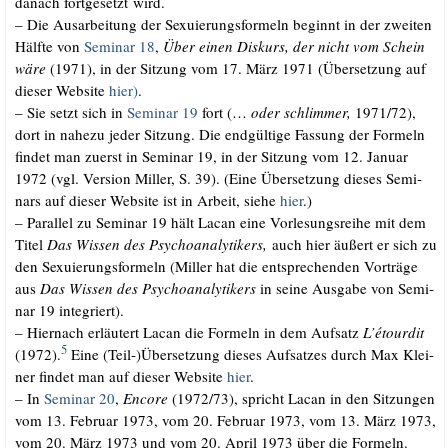
danach fort­ge­setzt wird.
– Die Aus­ar­bei­tung der Sexu­ie­rungs­for­meln beginnt in der zwei­ten
Hälf­te von
Semi­nar 18
,
Über einen Dis­kurs, der nicht vom Schein
wäre
(1971), in der Sit­zung vom 17. März 1971 (Über­set­zung auf
die­ser Web­site
hier)
.
– Sie setzt sich in
Semi­nar 19
fort (…
oder schlim­mer,
1971/​72),
dort in nahe­zu jeder Sit­zung. Die end­gül­ti­ge Fas­sung der For­meln
fin­det man zuerst in Semi­nar 19, in der Sit­zung vom 12. Janu­ar
1972 (vgl. Ver­si­on Mil­ler, S. 39). (Eine Über­set­zung die­ses Semi­
nars auf die­ser Web­site ist in Arbeit, sie­he
hier
.)
– Par­al­lel zu Semi­nar 19 hält Lacan eine Vor­le­sungs­rei­he mit dem
Titel
Das Wis­sen des Psy­cho­ana­ly­ti­kers,
auch hier äußert er sich zu
den Sexu­ie­rungs­for­meln (Mil­ler hat die ent­spre­chen­den Vor­trä­ge
aus
Das Wis­sen des Psy­cho­ana­ly­ti­kers
in sei­ne Aus­ga­be von Semi­
nar 19 integriert).
– Hier­nach erläu­tert Lacan die For­meln in dem Auf­satz
L’é­tour­dit
5
(1972).
Eine (Teil-)Übersetzung die­ses Auf­sat­zes durch Max Klei­
ner fin­det man auf die­ser Web­site
hier
.
– In
Semi­nar 20
,
Enco­re
(1972/​73), spricht Lacan in den Sit­zun­gen
vom 13. Febru­ar 1973, vom 20. Febru­ar 1973, vom 13. März 1973,
vom 20. März 1973 und vom 20. April 1973 über die Formeln.