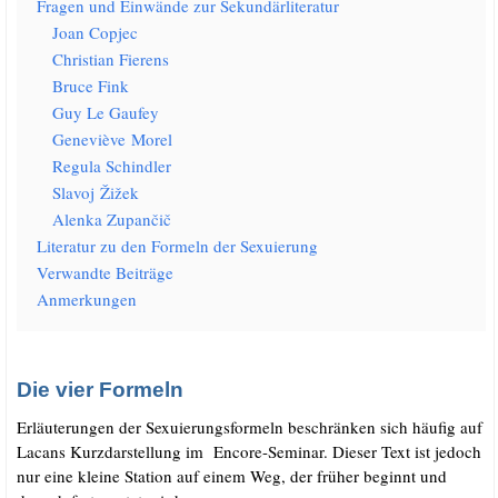
Fra­gen und Ein­wän­de zur Sekundärliteratur
Joan Cop­jec
Chris­ti­an Fierens
Bruce Fink
Guy Le Gaufey
Gene­viè­ve Morel
Regu­la Schindler
Sla­voj Žižek
Alen­ka Zupančič
Lite­ra­tur zu den For­meln der Sexuierung
Ver­wand­te Beiträge
Anmer­kun­gen
Die vier Formeln
Erläu­te­run­gen der Sexu­ie­rungs­for­meln beschrän­ken sich häu­fig auf
Lacans Kurz­dar­stel­lung im Enco­re-Semi­nar. Die­ser Text ist jedoch
nur eine klei­ne Sta­ti­on auf einem Weg, der frü­her beginnt und