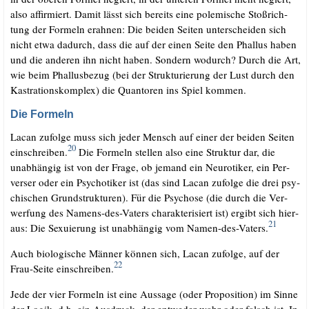
also affir­miert. Damit lässt sich bereits eine pole­mi­sche Stoß­rich­
tung der For­meln erah­nen: Die bei­den Sei­ten unter­schei­den sich
nicht etwa dadurch, dass die auf der einen Sei­te den Phal­lus haben
und die ande­ren ihn nicht haben. Son­dern wodurch? Durch die Art,
wie beim Phal­lus­be­zug (bei der Struk­tu­rie­rung der Lust durch den
Kas­tra­ti­ons­kom­plex) die Quan­to­ren ins Spiel kommen.
Die Formeln
Lacan zufol­ge muss sich jeder Mensch auf einer der bei­den Sei­ten
20
ein­schrei­ben.
Die For­meln stel­len also eine Struk­tur dar, die
unab­hän­gig ist von der Fra­ge, ob jemand ein Neu­ro­ti­ker, ein Per­
ver­ser oder ein Psy­cho­ti­ker ist (das sind Lacan zufol­ge die drei psy­
chi­schen Grund­struk­tu­ren). Für die Psy­cho­se (die durch die Ver­
wer­fung des Namens-des-Vaters cha­rak­te­ri­siert ist) ergibt sich hier­
21
aus: Die Sexu­ie­rung ist unab­hän­gig vom Namen-des-Vaters.
Auch bio­lo­gi­sche Män­ner kön­nen sich, Lacan zufol­ge, auf der
22
Frau-Sei­te ein­schrei­ben.
Jede der vier For­meln ist eine Aus­sa­ge (oder Pro­po­si­ti­on) im Sin­ne
der Logik, d.h. ein Aus­druck, der ent­we­der wahr oder falsch ist. In