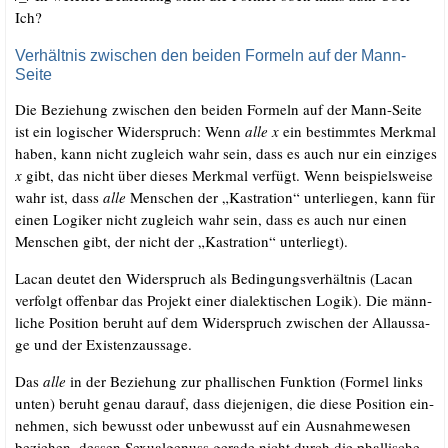
Ich?
Verhältnis zwischen den beiden Formeln auf der Mann-
Seite
Die Bezie­hung zwi­schen den bei­den For­meln auf der Mann-Sei­te
ist ein logi­scher Wider­spruch: Wenn
alle
x
ein bestimm­tes Merk­mal
haben, kann nicht zugleich wahr sein, dass es auch nur ein ein­zi­ges
x
gibt, das nicht über die­ses Merk­mal ver­fügt. Wenn bei­spiels­wei­se
wahr ist, dass
alle
Men­schen der „Kas­tra­ti­on“ unter­lie­gen, kann für
einen Logi­ker nicht zugleich wahr sein, dass es auch nur einen
Men­schen gibt, der nicht der „Kas­tra­ti­on“ unterliegt).
Lacan deu­tet den Wider­spruch als Bedin­gungs­ver­hält­nis (Lacan
ver­folgt offen­bar das Pro­jekt einer dia­lek­ti­schen Logik). Die männ­
li­che Posi­ti­on beruht auf dem Wider­spruch zwi­schen der All­aus­sa­
ge und der Existenzaussage.
Das
alle
in der Bezie­hung zur phal­li­schen Funk­ti­on (For­mel links
unten) beruht genau dar­auf, dass die­je­ni­gen, die die­se Posi­ti­on ein­
neh­men, sich bewusst oder unbe­wusst auf ein Aus­nah­me­we­sen
bezie­hen, des­sen Sexu­al­ge­nuss gera­de nicht durch die phal­li­sche