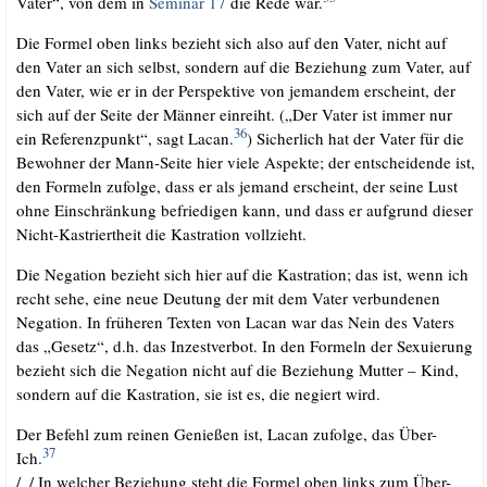
Vater“, von dem in
Semi­nar 17
die Rede war.
Die For­mel oben links bezieht sich also auf den Vater, nicht auf
den Vater an sich selbst, son­dern auf die Bezie­hung zum Vater, auf
den Vater, wie er in der Per­spek­ti­ve von jeman­dem erscheint, der
sich auf der Sei­te der Män­ner ein­reiht. („Der Vater ist immer nur
36
ein Refe­renz­punkt“, sagt Lacan.
) Sicher­lich hat der Vater für die
Bewoh­ner der Mann-Sei­te hier vie­le Aspek­te; der ent­schei­den­de ist,
den For­meln zufol­ge, dass er als jemand erscheint, der sei­ne Lust
ohne Ein­schrän­kung befrie­di­gen kann, und dass er auf­grund die­ser
Nicht-Kas­triert­heit die Kas­tra­ti­on vollzieht.
Die Nega­ti­on bezieht sich hier auf die Kas­tra­ti­on; das ist, wenn ich
recht sehe, eine neue Deu­tung der mit dem Vater ver­bun­de­nen
Nega­ti­on. In frü­he­ren Tex­ten von Lacan war das Nein des Vaters
das „Gesetz“, d.h. das Inzest­ver­bot. In den For­meln der Sexu­ie­rung
bezieht sich die Nega­ti­on nicht auf die Bezie­hung Mut­ter – Kind,
son­dern auf die Kas­tra­ti­on, sie ist es, die negiert wird.
Der Befehl zum rei­nen Genie­ßen ist, Lacan zufol­ge, das Über-
37
Ich.
/​_​/​ In wel­cher Bezie­hung steht die For­mel oben links zum Über-