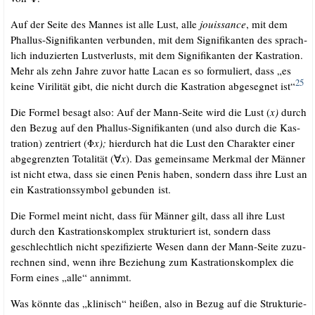
Auf der Sei­te des Man­nes ist alle Lust, alle
jouis­sance
, mit dem
Phal­lus-Signi­fi­kan­ten ver­bun­den, mit dem Signi­fi­kan­ten des sprach­
lich indu­zier­ten Lust­ver­lusts, mit dem Signi­fi­kan­ten der Kas­tra­ti­on.
Mehr als zehn Jah­re zuvor hat­te Lacan es so for­mu­liert, dass „es
25
kei­ne Viri­li­tät gibt, die nicht durch die Kas­tra­ti­on abge­seg­net ist“
Die For­mel besagt also: Auf der Mann-Sei­te wird die Lust (
x)
durch
den Bezug auf den Phal­lus-Signi­fi­kan­ten (und also durch die Kas­
tra­ti­on) zen­triert (Φ
x);
hier­durch hat die Lust den Cha­rak­ter einer
abge­grenz­ten Tota­li­tät (∀
x
). Das gemein­sa­me Merk­mal der Män­ner
ist nicht etwa, dass sie einen Penis haben, son­dern dass ihre Lust an
ein Kas­tra­ti­ons­sym­bol gebun­den ist.
Die For­mel meint nicht, dass für Män­ner gilt, dass all ihre Lust
durch den Kas­tra­ti­ons­kom­plex struk­tu­riert ist, son­dern dass
geschlecht­lich nicht spe­zi­fi­zier­te Wesen dann der Mann-Sei­te zuzu­
rech­nen sind, wenn ihre Bezie­hung zum Kas­tra­ti­ons­kom­plex die
Form eines „alle“ annimmt.
Was könn­te das „kli­nisch“ hei­ßen, also in Bezug auf die Struk­tu­rie­