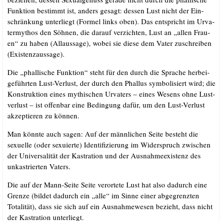
Funk­ti­on bestimmt ist, anders gesagt: des­sen Lust nicht der Ein­
schrän­kung unter­liegt (For­mel links oben). Das ent­spricht im Urva­
ter­my­thos den Söh­nen, die dar­auf ver­zich­ten, Lust an „allen Frau­
en“ zu haben (All­aus­sa­ge), wobei sie die­se dem Vater zuschrei­ben
(Exis­tenz­aus­sa­ge).
Die „phal­li­sche Funk­ti­on“ steht für den durch die Spra­che her­bei­
ge­führ­ten Lust-Ver­lust, der durch den Phal­lus sym­bo­li­siert wird; die
Kon­struk­ti­on eines mythi­schen Urva­ters – eines Wesens ohne Lust­
ver­lust – ist offen­bar eine Bedin­gung dafür, um den Lust-Ver­lust
akzep­tie­ren zu können.
Man könn­te auch sagen: Auf der männ­li­chen Sei­te besteht die
sexu­el­le (oder sexu­ier­te) Iden­ti­fi­zie­rung im Wider­spruch zwi­schen
der Uni­ver­sa­li­tät der Kas­tra­ti­on und der Aus­nah­me­exis­tenz des
unkas­trier­ten Vaters.
Die auf der Mann-Sei­te Sei­te ver­or­te­te Lust hat also dadurch eine
Gren­ze (bil­det dadurch ein „alle“ im Sin­ne einer abge­grenz­ten
Tota­li­tät), dass sie sich auf ein Aus­nah­me­we­sen bezieht, dass nicht
der Kas­tra­ti­on unterliegt.