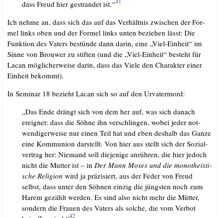
41
dass Freud hier gestran­det ist.“
Ich neh­me an, dass sich das auf das Ver­hält­nis zwi­schen der For­
mel links oben und der For­mel links unten bezie­hen lässt: Die
Funk­ti­on des Vaters bestün­de dann dar­in, eine „Viel-Ein­heit“ im
Sin­ne von Brou­wer zu stif­ten (und die „Viel-Ein­heit“ besteht für
Lacan mög­li­cher­wei­se dar­in, dass das Vie­le den Cha­rak­ter einer
Ein­heit bekommt).
In Semi­nar 18 bezieht Lacan sich so auf den Urvatermord:
„Das Ende drängt sich von dem her auf, was sich danach
ereig­net: dass die Söh­ne ihn ver­schlin­gen, wobei jeder not­
wen­di­ger­wei­se nur einen Teil hat und eben des­halb das Gan­ze
eine Kom­mu­ni­on dar­stellt. Von hier aus stellt sich der Sozi­al­
ver­trag her: Nie­mand soll die­je­ni­ge anrüh­ren, die hier jedoch
nicht die Mut­ter ist – in
Der Mann Moses und die mono­the­is­ti­
sche Reli­gi­on
wird ja prä­zi­siert, aus der Feder von Freud
selbst, dass unter den Söh­nen ein­zig die jüngs­ten noch zum
Harem gezählt wer­den. Es sind also nicht mehr die Müt­ter,
son­dern die Frau­en des Vaters als sol­che, die vom Ver­bot
42