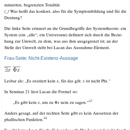
mi­nier­ten, begrenz­ten Totalität.
/​_​/​ Was heißt das kon­kret, also für die Sym­ptom­bil­dung und für die
Deutung?
Die lin­ke Sei­te erin­nert an die Grund­be­grif­fe der Sys­tem­theo­rie: ein
Sys­tem (ein „alle“, ein Uni­ver­sum) defi­niert sich durch die Bezie­
hung zur Umwelt, zu dem, was aus ihm aus­ge­grenzt ist; an der
Stel­le der Umwelt steht bei Lacan das Aus­nah­me-Ele­ment.
.
Frau-Seite: Nicht-Existenz-Aussage
Les­bar als: „Es exis­tiert kein
x
, für das gilt:
x
ist nicht Phi.
“
In Semi­nar 21 liest Lacan die For­mel so:
43
„Es gibt kein
x
, um zu Φ
x
nein zu sagen.“
Anders gesagt, auf der rech­ten Sei­te gibt es kein Aus­set­zen der
44
phal­li­schen Funk­ti­on.