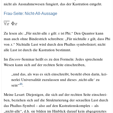
nicht als Aus­nah­me­we­sen fun­giert, das der Kas­tra­ti­on entgeht.
Frau-Seite: Nicht-All-Aussage
Zu lesen als: „Für nicht-alle
x
gilt:
x
ist Phi.“ Den Quan­tor kann
man auch ohne Bin­de­strich schrei­ben: „Für nicht­al­le
x
gilt, dass Phi
von
x
.“ Nicht­al­le Lust wird durch den Phal­lus sym­bo­li­siert; nicht
alle Lust ist durch die Kas­tra­ti­on bestimmt.
Im
Enco­re
-Semi­nar heißt es zu den For­meln: Jedes spre­chen­de
Wesen kann sich auf der rech­ten Sei­te einschreiben,
„und das, als was es sich ein­schreibt, besteht eben dar­in, kei­
ner­lei Uni­ver­sa­li­tät zuzu­las­sen und die­ses ‚nicht-alle‘ zu
46
sein“
.
Mei­ne Les­art: Die­je­ni­gen, die sich auf der rech­ten Sei­te ein­schrei­
ben, bezie­hen sich auf die Struk­tu­rie­rung der sexu­el­len Lust durch
das Phal­lus-Sym­bol – also auf den Kas­tra­ti­ons­kom­plex – als
„nicht-alle“, d.h. sie bil­den im Hin­blick dar­auf kein abge­grenz­tes