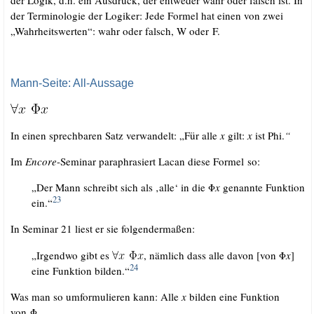
der Ter­mi­no­lo­gie der Logi­ker: Jede For­mel hat einen von zwei
„Wahr­heits­wer­ten“: wahr oder falsch, W oder F.
Mann-Seite: All-Aussage
In einen sprech­ba­ren Satz ver­wan­delt: „Für alle
x
gilt:
x
ist Phi.
“
Im
Enco­re
-Semi­nar para­phra­siert Lacan die­se For­mel so:
„Der Mann schreibt sich als ‚alle‘ in die Φ
x
genann­te Funk­ti­on
23
ein.“
In Semi­nar 21 liest er sie folgendermaßen:
„Irgend­wo gibt es
, näm­lich dass alle davon [von Φ
x
]
24
eine Funk­ti­on bil­den.“
Was man so umfor­mu­lie­ren kann: Alle
x
bil­den eine Funk­ti­on
von Φ.