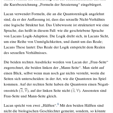
die Kurz­be­zeich­nung „For­meln der Sexu­ie­rung“ eingebürgert.
Lacan ver­wen­det For­meln, die an die Quan­to­ren­lo­gik ange­lehnt
sind, da er der Auf­fas­sung ist, dass das sexu­el­le Nicht-Ver­hält­nis
eine logi­sche Struk­tur hat. Das Unbe­wuss­te ist struk­tu­riert wie eine
Spra­che, das heißt in die­sem Fall: wie die geschrie­be­ne Spra­che
von Lacans Logik-Adap­ti­on. Die Logik dreht sich, in Lacans Sicht,
um eine Rei­he von Unmög­lich­kei­ten, und damit um das Rea­le;
Lacans The­se lau­tet: Das Rea­le der Logik ent­spricht dem Rea­len
des sexu­el­len Verhältnisses.
Die bei­den rech­ten Aus­drü­cke wer­den von Lacan der „Frau-Sei­te“
zuge­rech­net, die bei­den lin­ken der „Mann-Sei­te“. Man sieht auf
einen Blick, selbst wenn man noch gar nichts ver­steht, wor­in die
Sei­ten sich unter­schei­den: in der Art, wie die Quan­to­ren ins Spiel
kom­men. Auf der rech­ten Sei­te haben die Quan­to­ren einen Nega­ti­
ons­strich (
,
), auf der lin­ken Sei­te nicht (
,
). Ansons­ten sind
Frau-Sei­te und Mann-Sei­te gleich.
8
Lacan spricht von zwei „Hälf­ten“.
Mit den bei­den Hälf­ten sind
nicht die bio­lo­gi­schen Geschlech­ter gemeint, son­dern, so könn­te