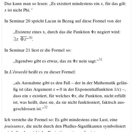
Das kann man so lesen: „Es exis­tiert min­des­tens ein
x
, für das gilt:
x
ist nicht Phi.
“
In Semi­nar 20 spricht Lacan in Bezug auf die­se For­mel von der
„Exis­tenz eines x, durch das die Funk­ti­on Φ
x
negiert wird:
30
“
.
In Semi­nar 21 liest er die For­mel so:
31
„Irgend­wo gibt es etwas, das zu Φ
x
nein sagt.“
In
L’é­tour­dit
heißt es zu die­ser Formel:
„als Aus­nah­me gibt es den Fall – der in der Mathe­ma­tik geläu­
fig ist (das Argu­ment
x
= 0 in der Expo­nen­ti­al­funk­ti­on 1/​
x
) –,
dass ein
x
exis­tiert, für wel­ches Φ
x
, die Funk­ti­on, nicht erfüllt
ist, was heißt, dass sie, da sie nicht funk­tio­niert, fak­tisch aus­
32
ge­schlos­sen ist.“
Ich ver­ste­he die For­mel so: Es gibt min­des­tens eine Lust, eine
jouis­sance
, die nicht durch den Phal­lus-Signi­fi­kan­ten sym­bo­li­siert