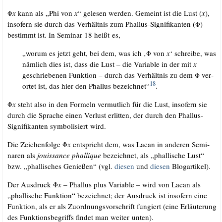
Φ
x
kann als „Phi von
x
“ gele­sen wer­den. Gemeint ist die Lust (
x
),
inso­fern sie durch das Ver­hält­nis zum Phal­lus-Signi­fi­kan­ten (Φ)
bestimmt ist. In Semi­nar 18 heißt es,
„wor­um es jetzt geht, bei dem, was ich ‚Φ von
x
‘ schrei­be, was
näm­lich dies ist, dass die Lust – die Varia­ble in der mit
x
geschrie­be­nen Funk­ti­on – durch das Ver­hält­nis zu dem Φ ver­
18
or­tet ist, das hier den Phal­lus bezeich­net“
.
Φ
x
steht also in den For­meln ver­mut­lich für die Lust, inso­fern sie
durch die Spra­che einen Ver­lust erlit­ten, der durch den Phal­lus-
Signi­fi­kan­ten sym­bo­li­siert wird.
Die Zei­chen­fol­ge Φ
x
ent­spricht dem, was Lacan in ande­ren Semi­
na­ren als
jouis­sance phal­li­que
bezeich­net, als „phal­li­sche Lust“
bzw. „phal­li­sches Genie­ßen“ (vgl.
die­sen
und
die­sen
Blogartikel).
Der Aus­druck Φ
x
– Phal­lus plus Varia­ble – wird von Lacan als
„phal­li­sche Funk­ti­on“ bezeich­net; der Aus­druck ist inso­fern eine
Funk­ti­on, als er als Zuord­nungs­vor­schrift fun­giert (eine Erläu­te­rung
des Funk­ti­ons­be­griffs fin­det man wei­ter unten).