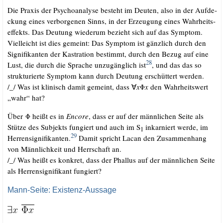
Die Pra­xis der Psy­cho­ana­ly­se besteht im Deu­ten, also in der Auf­de­
ckung eines ver­bor­ge­nen Sinns, in der Erzeu­gung eines Wahr­heits­
ef­fekts. Das Deu­tung wie­der­um bezieht sich auf das Sym­ptom.
Viel­leicht ist dies gemeint: Das Sym­ptom ist gänz­lich durch den
Signi­fi­kan­ten der Kas­tra­ti­on bestimmt, durch den Bezug auf eine
28
Lust, die durch die Spra­che unzu­gäng­lich ist
, und das das so
struk­tu­rier­te Sym­ptom kann durch Deu­tung erschüt­tert werden.
/​_​/​ Was ist kli­nisch damit gemeint, dass ∀
x
Φ
x
den Wahr­heits­wert
„wahr“ hat?
Über Φ heißt es in
Enco­re
, dass er auf der männ­li­chen Sei­te als
Stüt­ze des Sub­jekts fun­giert und auch im S
inkar­niert wer­de, im
1
29
Her­ren­si­gni­fi­kan­ten.
Damit spricht Lacan den Zusam­men­hang
von Männ­lich­keit und Herr­schaft an.
/​_​/​ Was heißt es kon­kret, dass der Phal­lus auf der männ­li­chen Sei­te
als Her­ren­si­gni­fi­kant fungiert?
Mann-Seite: Existenz-Aussage