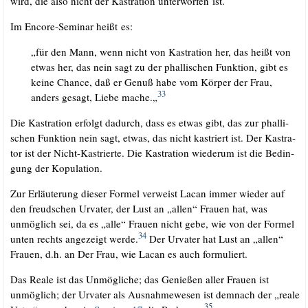
wird, die also nicht der Kas­tra­ti­on unter­wor­fen ist.
Im Enco­re-Semi­nar heißt es:
„für den Mann, wenn nicht von Kas­tra­ti­on her, das heißt von
etwas her, das nein sagt zu der phal­li­schen Funk­ti­on, gibt es
kei­ne Chan­ce, daß er Genuß habe vom Kör­per der Frau,
33
anders gesagt, Lie­be mache.„
Die Kas­tra­ti­on erfolgt dadurch, dass es etwas gibt, das zur phal­li­
schen Funk­ti­on nein sagt, etwas, das nicht kas­triert ist. Der Kas­tra­
tor ist der Nicht-Kas­trier­te. Die Kas­tra­ti­on wie­der­um ist die Bedin­
gung der Kopulation.
Zur Erläu­te­rung die­ser For­mel ver­weist Lacan immer wie­der auf
den freud­schen Urva­ter, der Lust an „allen“ Frau­en hat, was
unmög­lich sei, da es „alle“ Frau­en nicht gebe, wie von der For­mel
34
unten rechts ange­zeigt wer­de.
Der Urva­ter hat Lust an „allen“
Frau­en, d.h. an Der Frau, wie Lacan es auch formuliert.
Das Rea­le ist das Unmög­li­che; das Genie­ßen aller Frau­en ist
unmög­lich; der Urva­ter als Aus­nah­me­we­sen ist dem­nach der „rea­le
35