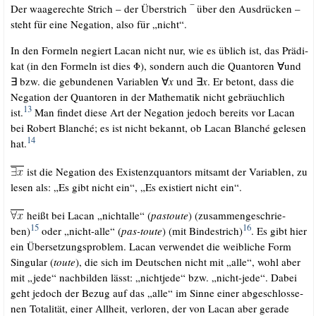
Der waa­ge­rech­te Strich – der Über­strich ‾ über den Aus­drü­cken –
steht für eine Nega­ti­on, also für „nicht“.
In den For­meln negiert Lacan nicht nur, wie es üblich ist, das Prä­di­
kat (in den For­meln ist dies Φ), son­dern auch die Quan­to­ren ∀und
∃ bzw. die gebun­de­nen Varia­blen ∀
x
und ∃
x
. Er betont, dass die
Nega­ti­on der Quan­to­ren in der Mathe­ma­tik nicht gebräuch­lich
13
ist.
Man fin­det die­se Art der Nega­ti­on jedoch bereits vor Lacan
bei Robert Blan­ché; es ist nicht bekannt, ob Lacan Blan­ché gele­sen
14
hat.
ist die Nega­ti­on des Exis­tenz­quan­tors mit­samt der Varia­blen, zu
lesen als: „Es gibt nicht ein“, „Es exis­tiert nicht ein“.
heißt bei Lacan „nicht­al­le“ (
pas­tou­te
) (zusam­men­ge­schrie­
15
16
ben)
oder „nicht-alle“ (
pas-tou­te
) (mit Bin­de­strich)
. Es gibt hier
ein Über­set­zungs­pro­blem. Lacan ver­wen­det die weib­li­che Form
Sin­gu­lar (
tou­te
), die sich im Deut­schen nicht mit „alle“, wohl aber
mit „jede“ nach­bil­den lässt: „nicht­je­de“ bzw. „nicht-jede“. Dabei
geht jedoch der Bezug auf das „alle“ im Sin­ne einer abge­schlos­se­
nen Tota­li­tät, einer All­heit, ver­lo­ren, der von Lacan aber gera­de