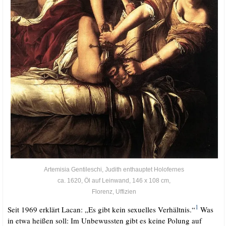
Arte­mi­sia Gen­ti­le­schi, Judith ent­haup­tet Holofernes
ca. 1620, Öl auf Lein­wand, 146 x 108 cm,
Flo­renz, Uffizien
1
Seit 1969 erklärt Lacan: „Es gibt kein sexu­el­les Ver­hält­nis.“
Was
in etwa hei­ßen soll: Im Unbe­wuss­ten gibt es kei­ne Polung auf