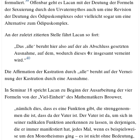
39
for­mu­liert.
Offen­bar geht es Lacan mit der Deu­tung der For­meln
der Sexu­ie­rung durch den Urva­ter­my­thos auch um eine Revi­si­on
der Deu­tung des Ödi­pus­kom­ple­xes oder viel­leicht sogar um eine
Alter­na­ti­ve zum Ödipuskomplex.
An der zuletzt zitier­ten Stel­le fährt Lacan so fort:
„Das ‚alle‘ beruht hier also auf der als Abschluss gesetz­ten
Aus­nah­me, auf dem, wodurch die­ses Φ
x
ins­ge­samt ver­neint
40
wird.“
Die Affir­ma­ti­on der Kas­tra­ti­on durch „alle“ beruht auf der Ver­nei­
nung der Kas­tra­ti­on durch eine Ausnahme.
In Semi­nar 18 spricht Lacan zu Beginn der Aus­ar­bei­tung der vier
For­meln von der „Viel-Ein­heit“ des Mathe­ma­ti­kers Brouwer,
„näm­lich dies, dass es eine Funk­ti­on gibt, die streng­ge­nom­
men die ist, dass da der Vater ist. Der Vater ist da, um sich in
sei­ner radi­ka­len Funk­ti­on aner­ken­nen zu las­sen, in der­je­ni­gen,
die er immer mani­fes­tiert hat, jedes Mal, wenn es bei­spiels­wei­
se um den Mono­the­is­mus ging – es ist nicht ohne Bedeu­tung,