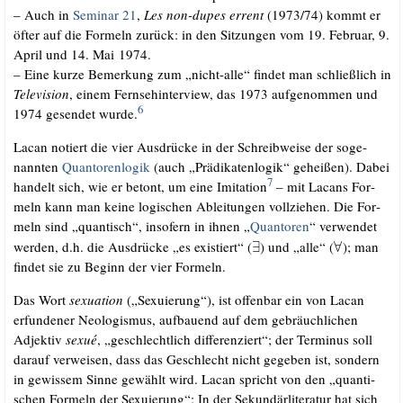
– Auch in
Semi­nar 21
,
Les non-dupes errent
(1973/​74) kommt er
öfter auf die For­meln zurück: in den Sit­zun­gen vom 19. Febru­ar, 9.
April und 14. Mai 1974.
– Eine kur­ze Bemer­kung zum „nicht-alle“ fin­det man schließ­lich in
Tele­vi­si­on
, einem Fern­seh­in­ter­view, das 1973 auf­ge­nom­men und
6
1974 gesen­det wur­de.
Lacan notiert die vier Aus­drü­cke in der Schreib­wei­se der soge­
nann­ten
Quan­to­ren­lo­gik
(auch „Prä­di­ka­ten­lo­gik“ gehei­ßen). Dabei
7
han­delt sich, wie er betont, um eine Imi­ta­ti­on
– mit Lacans For­
meln kann man kei­ne logi­schen Ablei­tun­gen voll­zie­hen. Die For­
meln sind „quan­tisch“, inso­fern in ihnen „
Quan­to­ren
“ ver­wen­det
wer­den, d.h. die Aus­drü­cke „es exis­tiert“ (
) und „alle“ (
); man
fin­det sie zu Beginn der vier Formeln.
Das Wort
sexua­ti­on
(„Sexu­ie­rung“), ist offen­bar ein von Lacan
erfun­de­ner Neo­lo­gis­mus, auf­bau­end auf dem gebräuch­li­chen
Adjek­tiv
sexué
, „geschlecht­lich dif­fe­ren­ziert“; der Ter­mi­nus soll
dar­auf ver­wei­sen, dass das Geschlecht nicht gege­ben ist, son­dern
in gewis­sem Sin­ne gewählt wird. Lacan spricht von den „quan­ti­
schen For­meln der Sexu­ie­rung“; In der Sekun­där­li­te­ra­tur hat sich