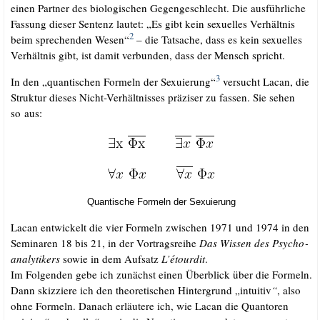
einen Part­ner des bio­lo­gi­schen Gegen­ge­schlecht. Die aus­führ­li­che
Fas­sung die­ser Sen­tenz lau­tet: „Es gibt kein sexu­el­les Ver­hält­nis
2
beim spre­chen­den Wesen“
– die Tat­sa­che, dass es kein sexu­el­les
Ver­hält­nis gibt, ist damit ver­bun­den, dass der Mensch spricht.
3
In den „quan­ti­schen For­meln der Sexu­ie­rung“
ver­sucht Lacan, die
Struk­tur die­ses Nicht-Ver­hält­nis­ses prä­zi­ser zu fas­sen. Sie sehen
so aus:
Quan­ti­sche For­meln der Sexuierung
Lacan ent­wi­ckelt die vier For­meln zwi­schen 1971 und 1974 in den
Semi­na­ren 18 bis 21, in der Vor­trags­rei­he
Das Wis­sen des Psy­cho­
ana­ly­ti­kers
sowie in dem Auf­satz
L’é­tour­dit
.
Im Fol­gen­den gebe ich zunächst einen Über­blick über die For­meln.
Dann skiz­zie­re ich den theo­re­ti­schen Hin­ter­grund „intui­tiv
“
, also
ohne For­meln. Danach erläu­te­re ich, wie Lacan die Quan­to­ren