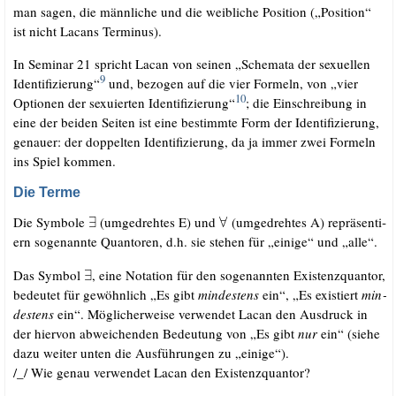
man sagen, die männ­li­che und die weib­li­che Posi­ti­on („Posi­ti­on“
ist nicht Lacans Terminus).
In Semi­nar 21 spricht Lacan von sei­nen „Sche­ma­ta der sexu­el­len
9
Iden­ti­fi­zie­rung“
und, bezo­gen auf die vier For­meln, von „vier
10
Optio­nen der sexu­ier­ten Iden­ti­fi­zie­rung“
; die Ein­schrei­bung in
eine der bei­den Sei­ten ist eine bestimm­te Form der Iden­ti­fi­zie­rung,
genau­er: der dop­pel­ten Iden­ti­fi­zie­rung, da ja immer zwei For­meln
ins Spiel kommen.
Die Terme
Die Sym­bo­le
(umge­dreh­tes E) und
(umge­dreh­tes A) reprä­sen­ti­
ern soge­nann­te Quan­to­ren, d.h. sie ste­hen für „eini­ge“ und „alle“.
Das Sym­bol
, eine Nota­ti­on für den soge­nann­ten Exis­tenz­quan­tor,
bedeu­tet für gewöhn­lich „Es gibt
min­des­tens
ein“, „Es exis­tiert
min­
des­tens
ein“. Mög­li­cher­wei­se ver­wen­det Lacan den Aus­druck in
der hier­von abwei­chen­den Bedeu­tung von „Es gibt
nur
ein“ (sie­he
dazu wei­ter unten die Aus­füh­run­gen zu „eini­ge“).
/​_​/​ Wie genau ver­wen­det Lacan den Existenzquantor?