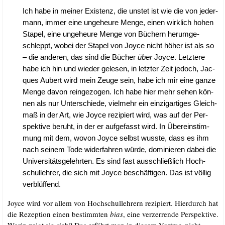
Ich habe in mei­ner Exis­tenz, die unstet ist wie die von jeder­
mann, immer eine unge­heu­re Men­ge, einen wirk­lich hohen
Sta­pel, eine unge­heu­re Men­ge von Büchern her­um­ge­
schleppt, wobei der Sta­pel von Joy­ce nicht höher ist als so
– die ande­ren, das sind die Bücher
über
Joy­ce. Letz­te­re
habe ich hin und wie­der gele­sen, in letz­ter Zeit jedoch, Jac­
ques Aubert wird mein Zeu­ge sein, habe ich mir eine gan­ze
Men­ge davon rein­ge­zo­gen. Ich habe hier mehr sehen kön­
nen als nur Unter­schie­de, viel­mehr ein ein­zig­ar­ti­ges Gleich­
maß in der Art, wie Joy­ce rezi­piert wird, was auf der Per­
spek­ti­ve beruht, in der er auf­ge­fasst wird. In Über­ein­stim­
mung mit dem, wovon Joy­ce selbst wuss­te, dass es ihm
nach sei­nem Tode wider­fah­ren wür­de, domi­nie­ren dabei die
Uni­ver­si­täts­ge­lehr­ten. Es sind fast aus­schließ­lich Hoch­
schul­leh­rer, die sich mit Joy­ce beschäf­ti­gen. Das ist völ­lig
verblüffend.
Joy­ce wird vor allem von Hoch­schul­leh­rern rezi­piert. Hier­durch hat
die Rezep­ti­on einen bestimm­ten
bias
, eine ver­zer­ren­de Per­spek­ti­ve.
Wor­in zeigt sie sich? Das erfährt man in die­sem Vor­trag nicht.