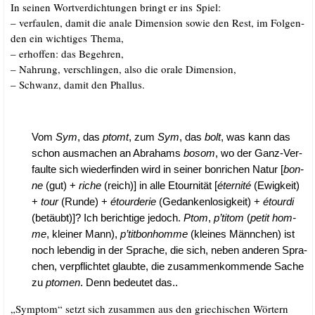
In sei­nen Wort­ver­dich­tun­gen bringt er ins Spiel:
– ver­fau­len, damit die ana­le Dimen­si­on sowie den Rest, im Fol­gen­
den ein wich­ti­ges Thema,
– erhof­fen: das Begehren,
– Nah­rung, ver­schlin­gen, also die ora­le Dimension,
– Schwanz, damit den Phallus.
Vom
Sym
, das
ptomt
, zum
Sym
, das
bolt
, was kann das
schon aus­ma­chen an Abra­hams
bosom
, wo der Ganz-Ver­
faul­te sich wie­der­fin­den wird in sei­ner bon­ri­chen Natur [
bon­
ne
(gut) +
riche
(reich)] in alle Etour­ni­tät [
éter­ni­té
(Ewig­keit)
+
tour
(Run­de) +
étour­de­rie
(Gedan­ken­lo­sig­keit) +
étour­di
(betäubt)]? Ich berich­ti­ge jedoch.
P
tom
,
p’titom
(
petit hom­
me
, klei­ner Mann),
p’titbonhomme
(klei­nes Männ­chen) ist
noch leben­dig in der Spra­che, die sich, neben ande­ren Spra­
chen, ver­pflich­tet glaub­te, die zusam­men­kom­men­de Sache
zu
pto­men
. Denn bedeu­tet das..
„Sym­ptom“ setzt sich zusam­men aus den grie­chi­schen Wör­tern