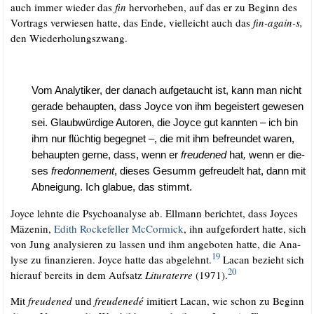
auch immer wie­der das
fin
her­vor­he­ben, auf das er zu Beginn des
Vor­trags ver­wie­sen hat­te, das Ende, viel­leicht auch das
fin-again-s,
den Wie­der­ho­lungs­zwang.
Vom Ana­ly­ti­ker, der danach auf­ge­taucht ist, kann man nicht
gera­de behaup­ten, dass Joy­ce von ihm begeis­tert gewe­sen
sei. Glaub­wür­di­ge Autoren, die Joy­ce gut kann­ten – ich bin
ihm nur flüch­tig begeg­net –, die mit ihm befreun­det waren,
behaup­ten ger­ne, dass, wenn er
freu­den­ed
hat
,
wenn er die­
ses
fre­don­ne­ment
, die­ses Gesumm gefreu­delt hat, dann mit
Abnei­gung. Ich gla­bue, das stimmt.
Joy­ce lehn­te die Psy­cho­ana­ly­se ab. Ell­mann berich­tet, dass Joy­ces
Mäze­nin,
Edith Rocke­fel­ler McCor­mick
, ihn auf­ge­for­dert hat­te, sich
von Jung ana­ly­sie­ren zu las­sen und ihm ange­bo­ten hat­te, die Ana­
19
ly­se zu finan­zie­ren. Joy­ce hat­te das abge­lehnt.
Lacan bezieht sich
20
hier­auf bereits in dem Auf­satz
Litu­ra­terre
(1971).
Mit
freu­den­ed
und
freu­den­edé
imi­tiert Lacan, wie schon zu Beginn