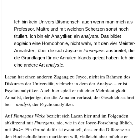
Ich bin kein Uni­ver­si­täts­mensch, auch wenn man mich als
Pro­fes­sor, Maît­re und mit wel­chen Scher­zen sonst noch
titu­liert. Ich bin ein Ana­ly­ti­ker, ein
ana­lys­te
. Das bil­det
sogleich eine Homo­pho­nie, nicht wahr, mit den vier Meis­ter-
Anna­lis­ten, über die sich Joy­ce in
Fin­ne­gans
aus­brei­tet, die
die Grund­la­gen für die Anna­len Irlands gelegt haben. Ich bin
eine ande­re Art
ana­lys­te
.
Lacan hat einen ande­ren Zugang zu Joy­ce, nicht im Rah­men des
Dis­kur­ses der Uni­ver­si­tät, viel­mehr in dem der Ana­ly­se – er ist
Psy­cho­ana­ly­ti­ker. Auch hier spielt er mit einer Mehr­deu­tig­keit:
Anna­list, der­je­ni­ge, der die Anna­len ver­fasst, der Geschichts­schrei­
ber –
ana­lyst
, der Psychoanalytiker.
Auf
Fin­ne­gans Wake
bezieht sich Lacan hier und im Fol­gen­den
abkür­zend mit
Fin­ne­gans
, nie, wie in der Joy­ce-For­schung üblich,
mit
Wake.
Ein Grund dafür ist even­tu­ell, dass er die Dif­fe­renz zu
den Hoch­schul­leh­rern mar­kie­ren will, viel­leicht aber möch­te er