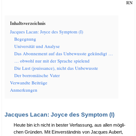
RN
Inhalts­ver­zeich­nis
Jac­ques Lacan: Joy­ce des Sym­ptom (I)
Begeg­nung
Uni­ver­si­tät und Analyse
Das Abon­ne­ment auf das Unbe­wuss­te gekündigt …
… obwohl nur mit der Spra­che spielend
Die Lust (jouis­sance), nicht das Unbewusste
Der bor­ro­mäi­sche Vater
Ver­wand­te Beiträge
Anmer­kun­gen
Jacques Lacan: Joyce des Symptom (I)
Heu­te bin ich nicht in bes­ter Ver­fas­sung, aus allen mög­li­
chen Grün­den. Mit Ein­ver­ständ­nis von Jac­ques Aubert,