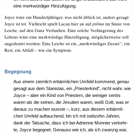
eine merk­wür­di­ger Hinzufügung.
Joy­ce wäre ein Hun­dert­jäh­ri­ger, was nicht üblich ist, anders gesagt:
Joy­ce ist tot. Viel­leicht spielt Lacan hier an auf
ptô­ma
im Sin­ne von
Lei­che, auf den Ganz Ver­faul­ten. Eine sol­che Ver­län­ge­rung des
Lebens wäre eine merk­wür­di­ge Hin­zu­fü­gung, mög­li­cher­wei­se soll
ange­deu­tet wer­den: Eine Lei­che ist ein „merk­wür­di­ger Zusatz“, ein
Rest, ein Abfall – wie ein Symptom.
Begegnung
Aus einem ziem­lich erbärm­li­chen Umfeld kom­mend, genau
gesagt aus dem Sta­nis­las, ein „Pries­ter­kind“, nicht wahr, wie
Joy­ce – aber ein Kind von Pries­tern, die weni­ger seri­ös
waren als die sei­nen, die Jesui­ten waren, weiß Gott, was er
dar­aus zu machen wuss­te –, kurz, aus die­sem erbärm­li­
chen Umfeld auf­tau­chend, bin ich mit sieb­zehn Jah­ren,
dank der Tat­sa­che, dass ich bei Adri­en­ne Mon­nier ver­kehr­
te, Joy­ce begeg­net. Genau­so wie ich, als ich zwan­zig war,