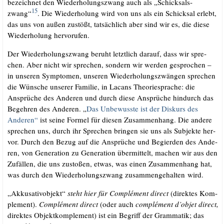
bezeich­net den Wie­der­ho­lungs­zwang auch als „Schick­sals­
15
zwang“
. Die Wie­der­ho­lung wird von uns als ein Schick­sal erlebt,
das uns von außen zustößt, tat­säch­lich aber sind wir es, die die­se
Wie­der­ho­lung hervorufen.
Der Wie­der­ho­lungs­zwang beruht letzt­lich dar­auf, dass wir spre­
chen. Aber nicht wir spre­chen, son­dern wir wer­den gespro­chen –
in unse­ren Sym­pto­men, unse­ren Wie­der­ho­lungs­zwän­gen spre­chen
die Wün­sche unse­rer Fami­lie, in Lacans Theo­rie­spra­che: die
Ansprü­che des Ande­ren und durch die­se Ansprü­che hin­durch das
Begeh­ren des Ande­ren. „
Das Unbe­wuss­te ist der Dis­kurs des
Ande­ren“
ist sei­ne For­mel für die­sen Zusam­men­hang. Die ande­re
spre­chen uns, durch ihr Spre­chen brin­gen sie uns als Sub­jek­te her­
vor. Durch den Bezug auf die Ansprü­che und Begier­den des Ande­
ren, von Gene­ra­ti­on zu Gene­ra­ti­on über­mit­telt, machen wir aus den
Zufäl­len, die uns zusto­ßen, etwas, was einen Zusam­men­hang hat,
was durch den Wie­der­ho­lungs­zwang zusam­men­ge­hal­ten wird.
„Akku­sa­tiv­ob­jekt“
steht hier für Com­plé­ment direct
(direk­tes Kom­
ple­ment).
Com­plé­ment direct
(oder auch
com­plé­ment d’objet direct,
direk­tes Objekt­kom­ple­ment) ist ein Begriff der Gram­ma­tik; das