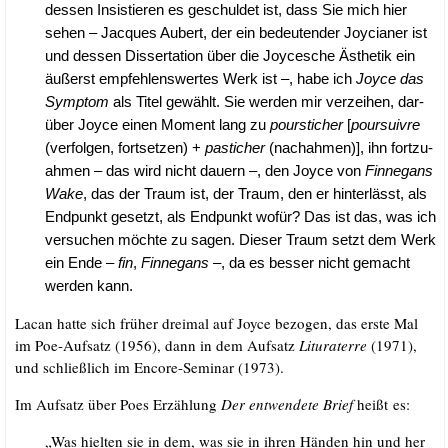
des­sen Insis­tie­ren es geschul­det ist, dass Sie mich hier
sehen – Jac­ques Aubert, der ein bedeu­ten­der Joy­cia­ner ist
und des­sen Dis­ser­ta­ti­on über die Joy­ce­sche Ästhe­tik ein
äußerst emp­feh­lens­wer­tes Werk ist –, habe ich
Joy­ce das
Sym­ptom
als Titel gewählt. Sie wer­den mir ver­zei­hen, dar­
über Joy­ce einen Moment lang zu
pour­sti­cher
[
pour­suiv­re
(ver­fol­gen, fort­set­zen) +
pas­ti­cher
(nach­ah­men)], ihn fort­zu­
ah­men – das wird nicht dau­ern –, den Joy­ce von
Fin­ne­gans
Wake
, das der Traum ist, der Traum, den er hin­ter­lässt, als
End­punkt gesetzt, als End­punkt wofür? Das ist das, was ich
ver­su­chen möch­te zu sagen. Die­ser Traum setzt dem Werk
ein Ende –
fin
,
Fin­ne­gans –
, da es bes­ser nicht gemacht
wer­den kann.
Lacan hat­te sich frü­her drei­mal auf Joy­ce bezo­gen, das ers­te Mal
im Poe-Auf­satz (1956), dann in dem Auf­satz
Litu­ra­terre
(1971),
und schließ­lich im Enco­re-Semi­nar (1973).
Im Auf­satz über Poes Erzäh­lung
Der ent­wen­de­te Brief
heißt es:
„Was hiel­ten sie in dem, was sie in ihren Hän­den hin und her