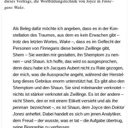
die­ses Vor­trags, die Wort­bil­dungs­tech­nik von Joy­ce in
Fin­ne­
gans Wake.
Als Beleg dafür möch­te ich ange­ben, dass es in der Kon­
stel­la­ti­on des Trau­mes, aus dem es kein Erwa­chen gibt –
trotz des letz­ten Wor­tes,
Wake –
, dass es im Geflecht der
Per­so­nen von
Fin­ne­gans
die­se bei­den Zwil­lin­ge gibt,
Shem – Sie wer­den mir gestat­ten, ihn Shemp­tom zu nen­
nen – und Shaun. Ich hof­fe, das wird so aus­ge­spro­chen,
denn dazu habe ich Jac­ques Aubert nicht zu Rate gezo­gen,
der mich, was die Aus­spra­che angeht, wäh­rend der Her­stel­
lung die­ses Gebräus enorm unter­stützt hat. Es gibt also den
Shemp­tom und den Shaun. Sie sind mit­ein­an­der ver­kno­tet –
nichts ist stär­ker ver­kno­tet als Zwil­lin­ge. Es ist der ande­re –
nicht Shem, den er mit einem Eti­kett ver­sieht und als
the
pen­man
bezeich­net –, es ist Shaun, dem Joy­ce den
Dok­tor
Jones
anhef­tet. Dabei han­delt es sich um jenen Ana­ly­ti­ker,
dem Freud – der wuss­te, was er tat – die Auf­ga­be über­trug,
sei­ne Bio­gra­phie zu verfassen.