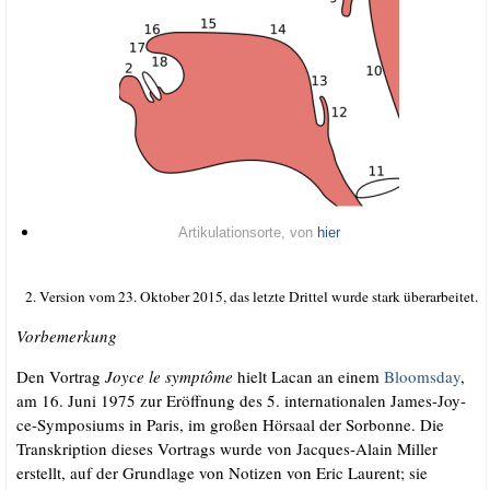
Arti­ku­la­ti­ons­or­te, von
hier
2. Ver­si­on vom 23. Okto­ber 2015, das letz­te Drit­tel wur­de stark überarbeitet.
Vor­be­mer­kung
Den Vor­trag
Joy­ce le sym­ptô­me
hielt Lacan an einem
Bloomsday
,
am 16. Juni 1975 zur Eröff­nung des 5. inter­na­tio­na­len James-Joy­
ce-Sym­po­si­ums in Paris, im gro­ßen Hör­saal der Sor­bon­ne. Die
Tran­skrip­ti­on die­ses Vor­trags wur­de von Jac­ques-Alain Mil­ler
erstellt, auf der Grund­la­ge von Noti­zen von Eric Lau­rent; sie