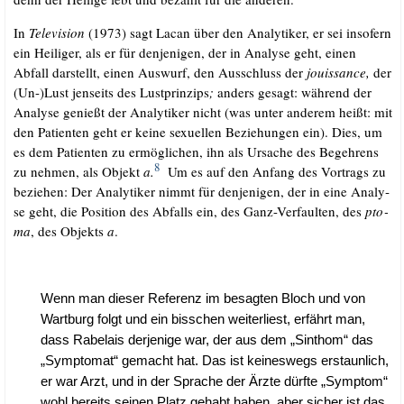
In
Tele­vi­si­on
(1973) sagt Lacan über den Ana­ly­ti­ker, er sei inso­fern
ein Hei­li­ger, als er für den­je­ni­gen, der in Ana­ly­se geht, einen
Abfall dar­stellt, einen Aus­wurf, den Aus­schluss der
jouis­sance,
der
(Un-)Lust jen­seits des Lust­prin­zips
;
anders gesagt: wäh­rend der
Ana­ly­se genießt der Ana­ly­ti­ker nicht (was unter ande­rem heißt: mit
den Pati­en­ten geht er kei­ne sexu­el­len Bezie­hun­gen ein). Dies, um
es dem Pati­en­ten zu ermög­li­chen, ihn als Ursa­che des Begeh­rens
8
zu neh­men, als Objekt
a.
Um es auf den Anfang des Vor­trags zu
bezie­hen: Der Ana­ly­ti­ker nimmt für den­je­ni­gen, der in eine Ana­ly­
se geht, die Posi­ti­on des Abfalls ein, des Ganz-Ver­faul­ten, des
pto­
ma
, des Objekts
a
.
Wenn man die­ser Refe­renz im besag­ten Bloch und von
Wart­burg folgt und ein biss­chen wei­ter­liest, erfährt man,
dass Rabelais der­je­ni­ge war, der aus dem „Sinthom“ das
„Sym­pto­mat“ gemacht hat. Das ist kei­nes­wegs erstaun­lich,
er war Arzt, und in der Spra­che der Ärz­te dürf­te „Sym­ptom“
wohl bereits sei­nen Platz gehabt haben, aber sicher ist das