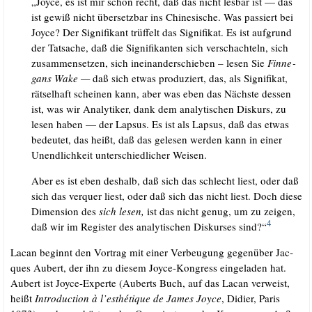
„Joy­ce, es ist mir schon recht, daß das nicht les­bar ist — das
ist gewiß nicht über­setz­bar ins Chi­ne­si­sche. Was pas­siert bei
Joy­ce? Der Signi­fi­kant trüf­felt das Signi­fi­kat. Es ist auf­grund
der Tat­sa­che, daß die Signi­fi­kan­ten sich ver­schach­teln, sich
zusam­men­set­zen, sich inein­an­der­schie­ben – lesen Sie
Fin­ne­
gans Wake —
daß sich etwas pro­du­ziert, das, als Signi­fi­kat,
rät­sel­haft schei­nen kann, aber was eben das Nächs­te des­sen
ist, was wir Ana­ly­ti­ker, dank dem ana­ly­ti­schen Dis­kurs, zu
lesen haben — der Lap­sus. Es ist als Lap­sus, daß das etwas
bedeu­tet, das heißt, daß das gele­sen wer­den kann in einer
Unend­lich­keit unter­schied­li­cher Weisen.
Aber es ist eben des­halb, daß sich das schlecht liest, oder daß
sich das ver­quer liest, oder daß sich das nicht liest. Doch die­se
Dimen­si­on des
sich lesen,
ist das nicht genug, um zu zei­gen,
4
daß wir im Regis­ter des ana­ly­ti­schen Dis­kur­ses sind?“
Lacan beginnt den Vor­trag mit einer Ver­beu­gung gegen­über Jac­
ques Aubert, der ihn zu die­sem Joy­ce-Kon­gress ein­ge­la­den hat.
Aubert ist Joy­ce-Exper­te (Auberts Buch, auf das Lacan ver­weist,
heißt
Intro­duc­tion à l’esthétique de James Joy­ce
, Didier, Paris