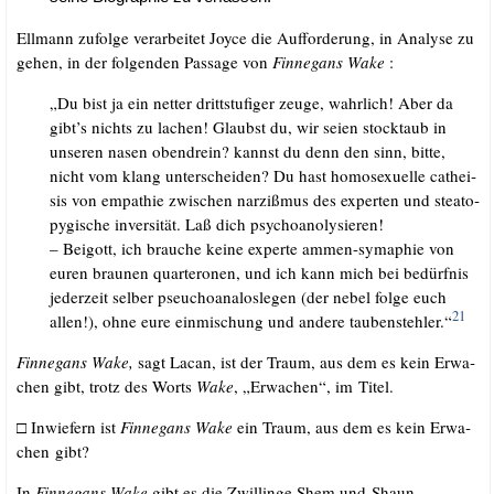
Ell­mann zufol­ge ver­ar­bei­tet Joy­ce die Auf­for­de­rung, in Ana­ly­se zu
gehen, in der fol­gen­den Pas­sa­ge von
Fin­ne­gans Wake
:
„Du bist ja ein net­ter dritt­stu­fi­ger zeu­ge, wahr­lich! Aber da
gibt’s nichts zu lachen! Glaubst du, wir sei­en stock­taub in
unse­ren nasen oben­drein? kannst du denn den sinn, bit­te,
nicht vom klang unter­schei­den? Du hast homo­se­xu­el­le cat­hei­
sis von empa­thie zwi­schen nar­ziß­mus des exper­ten und steato­
py­gi­sche inver­si­tät. Laß dich psychoanolysieren!
– Beigott, ich brau­che kei­ne exper­te ammen-sym­a­phie von
euren brau­nen quar­te­ronen, und ich kann mich bei bedürf­nis
jeder­zeit sel­ber pseucho­ana­los­le­gen (der nebel fol­ge euch
21
allen!), ohne eure ein­mi­schung und ande­re tau­ben­steh­ler.“
Fin­ne­gans Wake,
sagt Lacan,
ist der Traum, aus dem es kein Erwa­
chen gibt, trotz des Worts
Wake
, „Erwa­chen“, im Titel.
□ Inwie­fern ist
Fin­ne­gans Wake
ein Traum, aus dem es kein Erwa­
chen gibt?
In
Fin­ne­gans Wake
gibt es die Zwil­lin­ge Shem und Shaun.