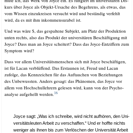
mu­te ich, das Werk von Joy­ce ein. Es fun­giert im uni­ver­si­tä­ren Dis­
kurs über Joy­ce als Objekt-Ursa­che des Begeh­rens, als etwas, das
vom Wis­sen ein­zu­krei­sen ver­sucht wird und bestän­dig ver­fehlt
wird, da es mit ihm inkom­men­su­ra­bel ist.
Und was wäre $, das gespal­te­ne Sub­jekt, am Platz der Pro­duk­ti­on
unten rechts, also das Pro­dukt der uni­ver­si­tä­ren Beschäf­ti­gung mit
Joy­ce? Dass man an Joy­ce schei­tert? Dass das Joy­ce-Ent­zif­fern zum
Sym­ptom wird?
Dass vor allem Uni­ver­si­täts­men­schen sich mit Joy­ce beschäf­ti­gen,
ist für Lacan ver­blüf­fend. Das Erstau­nen ist, Freud und Lacan
zufol­ge, das Kenn­zei­chen für das Auf­tau­chen von Bezie­hun­gen
des Unbe­wuss­ten. Anders gesagt: das Phä­no­men, das Joy­ce vor
allem von Hoch­schul­leh­rern gele­sen wird, kann von der Psy­cho­
16
ana­ly­se auf­ge­hellt wer­den.
Joy­ce sagt: „Was ich schrei­be, wird nicht auf­hö­ren, den Uni­
ver­si­täts­leu­ten Arbeit zu ver­schaf­fen.“ Und er hoff­te nichts
weni­ger als ihnen bis zum Ver­lö­schen der Uni­ver­si­tät Arbeit