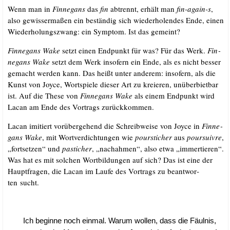
Wenn man in
Fin­ne­gans
das
fin
abtrennt, erhält man
fin-again-s
,
also gewis­ser­ma­ßen ein bestän­dig sich wie­der­ho­len­des Ende, einen
Wie­der­ho­lungs­zwang: ein Sym­ptom. Ist das gemeint?
Fin­ne­gans Wake
setzt einen End­punkt für was? Für das Werk.
Fin­
ne­gans Wake
setzt dem Werk inso­fern ein Ende, als es nicht bes­ser
gemacht wer­den kann. Das heißt unter ande­rem: inso­fern, als die
Kunst von Joy­ce, Wort­spie­le die­ser Art zu kre­ieren, unüber­biet­bar
ist. Auf die The­se von
Fin­ne­gans Wake
als einem End­punkt wird
Lacan am Ende des Vor­trags zurückkommen.
Lacan imi­tiert vor­über­ge­hend die Schreib­wei­se von Joy­ce in
Fin­ne­
gans Wake
, mit Wort­ver­dich­tun­gen wie
pour­sti­cher
aus
pour­suiv­re
,
„fort­set­zen“ und
pas­ti­cher
, „nach­ah­men“, also etwa „immer­tie­ren“.
Was hat es mit sol­chen Wort­bil­dun­gen auf sich? Das ist eine der
Haupt­fra­gen, die Lacan im Lau­fe des Vor­trags zu beant­wor­
ten sucht.
Ich begin­ne noch ein­mal. War­um wol­len, dass die Fäul­nis,