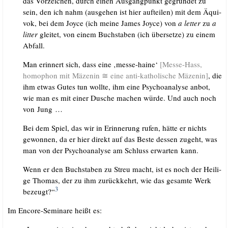
das Vor­zei­chen, durch einen Aus­gang­punkt gegrün­det zu
sein, den ich nahm (aus­ge­hen ist hier auf­tei­len) mit dem Äqui­
vok, bei dem Joy­ce (ich mei­ne James Joy­ce) von
a let­ter
zu
a
lit­ter
glei­tet, von einem Buch­sta­ben (ich über­set­ze) zu einem
Abfall.
Man erin­nert sich, dass eine ‚mes­se-hai­ne‘
[Mes­se-Hass,
homo­phon mit Mäze­nin ≅ eine anti-katho­li­sche Mäze­nin]
, die
ihm etwas Gutes tun woll­te, ihm eine Psy­cho­ana­ly­se anbot,
wie man es mit einer Dusche machen wür­de. Und auch noch
von Jung …
Bei dem Spiel, das wir in Erin­ne­rung rufen, hät­te er nichts
gewon­nen, da er hier direkt auf das Bes­te des­sen zugeht, was
man von der Psy­cho­ana­ly­se am Schluss erwar­ten kann.
Wenn er den Buch­sta­ben zu Streu macht, ist es noch der Hei­li­
ge Tho­mas, der zu ihm zurück­kehrt, wie das gesam­te Werk
3
bezeugt?“
Im Enco­re-Semi­na­re heißt es: