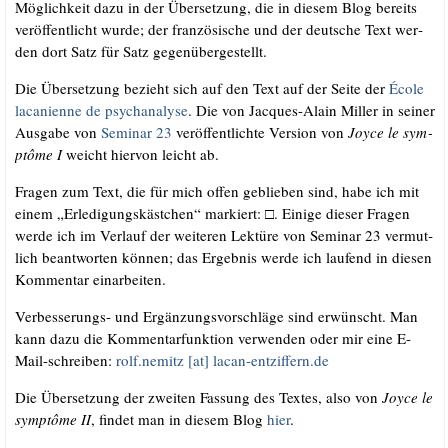
Mög­lich­keit dazu in der Über­set­zung, die in die­sem Blog bereits
ver­öf­fent­licht wur­de; der fran­zö­si­sche und der deut­sche Text wer­
den dort Satz für Satz gegenübergestellt.
Die Über­set­zung bezieht sich auf den Text auf der Sei­te der
Éco­le
laca­ni­en­ne de psy­ch­ana­ly­se
. Die von Jac­ques-Alain Mil­ler in sei­ner
Aus­ga­be von
Semi­nar 23
ver­öf­fent­lich­te Ver­si­on von
Joy­ce le sym­
ptô­me I
weicht hier­von leicht ab.
Fra­gen zum Text, die für mich offen geblie­ben sind, habe ich mit
einem „Erle­di­gungs­käst­chen“ mar­kiert: □. Eini­ge die­ser Fra­gen
wer­de ich im Ver­lauf der wei­te­ren Lek­tü­re von Semi­nar 23 ver­mut­
lich beant­wor­ten kön­nen; das Ergeb­nis wer­de ich lau­fend in die­sen
Kom­men­tar einarbeiten.
Ver­bes­se­rungs- und Ergän­zungs­vor­schlä­ge sind erwünscht. Man
kann dazu die Kom­men­tar­funk­ti­on ver­wen­den oder mir eine E-
Mail-schrei­ben:
rolf.nemitz [at] lacan​-ent​zif​fern​.de
Die Über­set­zung der zwei­ten Fas­sung des Tex­tes, also von
Joy­ce le
sym­ptô­me II
, fin­det man in die­sem Blog
hier
.