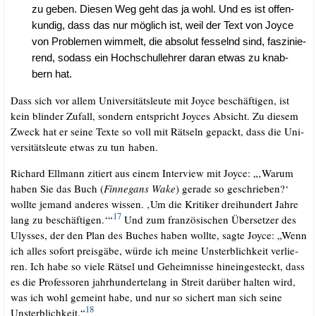
zu geben. Die­sen Weg geht das ja wohl. Und es ist offen­
kun­dig, dass das nur mög­lich ist, weil der Text von Joy­ce
von Pro­ble­men wim­melt, die abso­lut fes­selnd sind, fas­zi­nie­
rend, sodass ein Hoch­schul­leh­rer dar­an etwas zu knab­
bern hat.
Dass sich vor allem Uni­ver­si­täts­leu­te mit Joy­ce beschäf­ti­gen, ist
kein blin­der Zufall, son­dern ent­spricht Joy­ces Absicht. Zu die­sem
Zweck hat er sei­ne Tex­te so voll mit Rät­seln gepackt, dass die Uni­
ver­si­täts­leu­te etwas zu tun haben.
Richard Ell­mann zitiert aus einem Inter­view mit Joy­ce: „‚War­um
haben Sie das Buch (
Fin­ne­gans Wake
) gera­de so geschrie­ben?‘
woll­te jemand ande­res wis­sen. ‚Um die Kri­ti­ker drei­hun­dert Jah­re
17
lang zu beschäf­ti­gen.‘“
Und zum fran­zö­si­schen Über­set­zer des
Ulys­ses, der den Plan des Buches haben woll­te, sag­te Joy­ce: „Wenn
ich alles sofort preis­gä­be, wür­de ich mei­ne Unsterb­lich­keit ver­lie­
ren. Ich habe so vie­le Rät­sel und Geheim­nis­se hin­ein­ge­steckt, dass
es die Pro­fes­so­ren jahr­hun­der­te­lang in Streit dar­über hal­ten wird,
was ich wohl gemeint habe, und nur so sichert man sich sei­ne
18
Unsterb­lich­keit.“