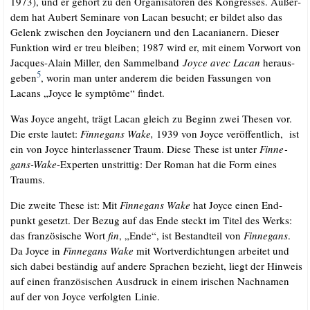
1973), und er gehört zu den Orga­ni­sa­to­ren des Kon­gres­ses. Außer­
dem hat Aubert Semi­na­re von Lacan besucht; er bil­det also das
Gelenk zwi­schen den Joy­cia­nern und den Laca­nia­nern. Die­ser
Funk­ti­on wird er treu blei­ben; 1987 wird er, mit einem Vor­wort von
Jac­ques-Alain Mil­ler, den Sam­mel­band
Joy­ce avec Lacan
her­aus­
5
ge­ben
, wor­in man unter ande­rem die bei­den Fas­sun­gen von
Lacans „Joy­ce le sym­ptô­me“ findet.
Was Joy­ce angeht, trägt Lacan gleich zu Beginn zwei The­sen vor.
Die ers­te lau­tet:
Fin­ne­gans Wake,
1939
von Joy­ce ver­öf­fent­lich, ist
ein von Joy­ce hin­ter­las­se­ner Traum. Die­se The­se ist unter
Fin­ne­
gans-Wake
-Exper­ten unstrit­tig: Der Roman hat die Form eines
Traums.
Die zwei­te The­se ist: Mit
Fin­ne­gans Wake
hat Joy­ce einen End­
punkt gesetzt. Der Bezug auf das Ende steckt im Titel des Werks:
das fran­zö­si­sche Wort
fin
, „Ende“, ist Bestand­teil von
Fin­ne­gans
.
Da Joy­ce in
Fin­ne­gans Wake
mit Wort­ver­dich­tun­gen arbei­tet und
sich dabei bestän­dig auf ande­re Spra­chen bezieht, liegt der Hin­weis
auf einen fran­zö­si­schen Aus­druck in einem iri­schen Nach­na­men
auf der von Joy­ce ver­folg­ten Linie.