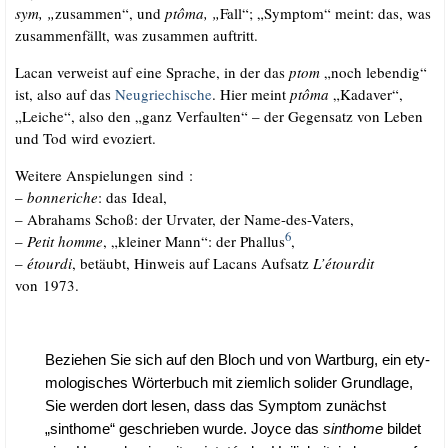
sym, „
zusam­men“, und
ptô­ma, „
Fall“; „Sym­ptom“ meint: das, was
zusam­men­fällt, was zusam­men auftritt.
Lacan ver­weist auf eine Spra­che, in der das
ptom
„noch leben­dig“
ist, also auf das
Neu­grie­chi­sche
. Hier meint
ptô­ma
„Kada­ver“,
„Lei­che“, also den „ganz Ver­faul­ten“ – der Gegen­satz von Leben
und Tod wird evoziert.
Wei­te­re Anspie­lun­gen sind :
–
bon­ne­ri­che
: das Ideal,
– Abra­hams Schoß: der Urva­ter, der Name-des-Vaters,
6
–
Petit hom­me
, „klei­ner Mann“: der Phal­lus
,
–
étour­di
, betäubt, Hin­weis auf Lacans Auf­satz
L’étourdit
von 1973.
Bezie­hen Sie sich auf den Bloch und von Wart­burg, ein ety­
mo­lo­gi­sches Wör­ter­buch mit ziem­lich soli­der Grund­la­ge,
Sie wer­den dort lesen, dass das Sym­ptom zunächst
„sinthome“ geschrie­ben wur­de. Joy­ce das
sinthome
bil­det