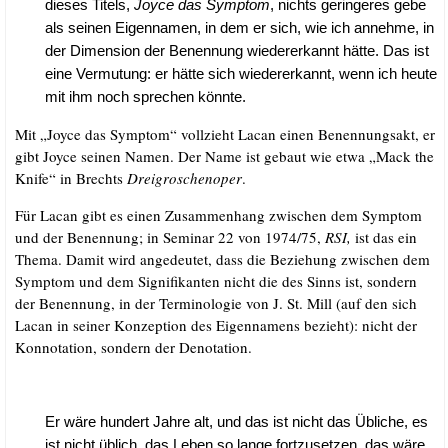
die­ses Titels,
Joy­ce das Sym­ptom
, nichts gerin­ge­res gebe
als sei­nen Eigen­na­men, in dem er sich, wie ich anneh­me, in
der Dimen­si­on der Benen­nung wie­der­erkannt hät­te. Das ist
eine Ver­mu­tung: er hät­te sich wie­der­erkannt, wenn ich heu­te
mit ihm noch spre­chen könnte.
Mit „Joy­ce das Sym­ptom“ voll­zieht Lacan einen Benen­nungs­akt, er
gibt Joy­ce sei­nen Namen. Der Name ist gebaut wie etwa „Mack the
Kni­fe“ in Brechts
Drei­gro­schen­oper
.
Für Lacan gibt es einen Zusam­men­hang zwi­schen dem Sym­ptom
und der Benen­nung; in Semi­nar 22 von 1974/​75,
RSI,
ist das ein
The­ma. Damit wird ange­deu­tet, dass die Bezie­hung zwi­schen dem
Sym­ptom und dem Signi­fi­kan­ten nicht die des Sinns ist, son­dern
der Benen­nung, in der Ter­mi­no­lo­gie von J. St. Mill (auf den sich
Lacan in sei­ner Kon­zep­ti­on des Eigen­na­mens bezieht): nicht der
Kon­no­ta­ti­on, son­dern der Denotation.
Er wäre hun­dert Jah­re alt, und das ist nicht das Übli­che, es
ist nicht üblich, das Leben so lan­ge fort­zu­set­zen, das wäre