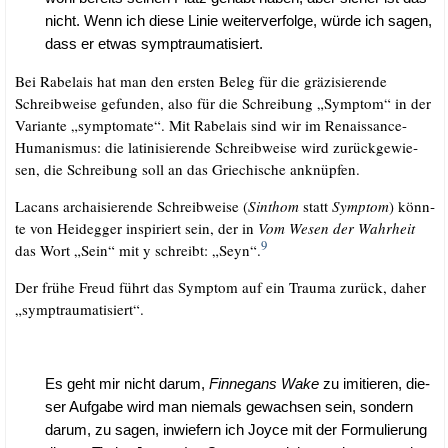
nicht. Wenn ich die­se Linie wei­ter­ver­fol­ge, wür­de ich sagen,
dass er etwas symptraumatisiert.
Bei Rabelais hat man den ers­ten Beleg für die grä­zi­sie­ren­de
Schreib­wei­se gefun­den, also für die Schrei­bung „Sym­ptom“ in der
Vari­an­te „sym­pto­ma­te“. Mit Rabelais sind wir im Renais­sance-
Huma­nis­mus: die lati­ni­sie­ren­de Schreib­wei­se wird zurück­ge­wie­
sen, die Schrei­bung soll an das Grie­chi­sche anknüpfen.
Lacans archai­sie­ren­de Schreib­wei­se (
Sinthom
statt
Sym­ptom
) könn­
te von Heid­eg­ger inspi­riert sein, der in
Vom Wesen der Wahr­heit
9
das Wort „Sein“ mit y schreibt: „Seyn“.
Der frü­he Freud führt das Sym­ptom auf ein Trau­ma zurück, daher
„sym­ptrau­ma­ti­siert“.
Es geht mir nicht dar­um,
Fin­ne­gans Wake
zu imi­tie­ren, die­
ser Auf­ga­be wird man nie­mals gewach­sen sein, son­dern
dar­um, zu sagen, inwie­fern ich Joy­ce mit der For­mu­lie­rung