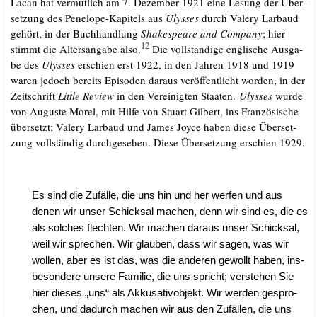
Lacan hat ver­mut­lich am 7. Dezem­ber 1921 eine Lesung der Über­
set­zung des Pene­lo­pe-Kapi­tels aus
Ulys­ses
durch Valery Lar­baud
gehört, in der Buch­hand­lung
Shake­speare and Com­pa­ny
; hier
12
stimmt die Alters­an­ga­be also.
Die voll­stän­di­ge eng­li­sche Aus­ga­
be des
Ulys­ses
erschien erst 1922, in den Jah­ren 1918 und 1919
waren jedoch bereits Epi­so­den dar­aus ver­öf­fent­licht wor­den, in der
Zeit­schrift
Litt­le Review
in den Ver­ei­nig­ten Staa­ten.
Ulys­ses
wur­de
von Augus­te Morel, mit Hil­fe von Stuart Gil­bert, ins Fran­zö­si­sche
über­setzt; Valery Lar­baud und James Joy­ce haben die­se Über­set­
zung voll­stän­dig durch­ge­se­hen. Die­se Über­set­zung erschien 1929.
Es sind die Zufäl­le, die uns hin und her wer­fen und aus
denen wir unser Schick­sal machen, denn wir sind es, die es
als sol­ches flech­ten. Wir machen dar­aus unser Schick­sal,
weil wir spre­chen. Wir glau­ben, dass wir sagen, was wir
wol­len, aber es ist das, was die ande­ren gewollt haben, ins­
be­son­de­re unse­re Fami­lie, die uns spricht; ver­ste­hen Sie
hier die­ses „uns“ als Akku­sa­tiv­ob­jekt. Wir wer­den gespro­
chen, und dadurch machen wir aus den Zufäl­len, die uns