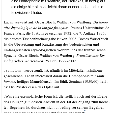
eine Homo­pho­nie mit
sain­te­té
, der Hei­lig­keit, in bezug auf
die eini­ge hier sich viel­leicht dar­an erin­nern, dass ich sie
tele­vi­sio­niert habe.
Lacan ver­weist auf: Oscar Bloch, Walt­her von Wart­burg:
Dic­tion­n­
aire étymologique de la lan­gue française.
Pres­ses Uni­ver­si­taires de
France, Paris; die 1. Auf­la­ge erschien 1932, die 7. Auf­la­ge 1975;
die neu­es­te Taschen­buch­aus­ga­be ist von 2008. Die­ses Wör­ter­buch
ist die Über­set­zung und Kurz­fas­sung des bedeu­tends­ten und
umfang­reichs­ten ety­mo­lo­gi­schen Wör­ter­buchs der fran­zö­si­schen
Spra­che: Oscar Bloch, Walt­her von Wart­burg:
Fran­zö­si­sches Ety­
mo­lo­gi­sches Wör­ter­buch.
25 Bde. 1922-2002.
„Sym­ptom“ wur­de zunächst, näm­lich im Mit­tel­al­ter, „sinthome“
geschrie­ben. Lacan inter­es­siert dar­an die Homo­pho­nie mit
saint
hom­me,
hei­li­ger Mann/​Mensch. Im Ethik-Semi­nar (1959/​60) heißt
es: Die Pries­ter essen das Opfer auf.
„Was eine exem­pla­ri­sche Form ist, die frei­lich auch auf der Ebe­ne
des Hei­li­gen gilt, des­sen Absicht in der Tat der Zugang zum höchs­
ten Begeh­ren ist, durch­aus nicht unbe­dingt zu sei­nem Begeh­ren,
7
denn der Hei­li­ge lebt und bezahlt für die ande­ren.“