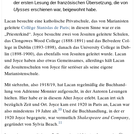
der ers­ten Lesung der fran­zö­si­schen Über­set­zung, die von
Ulys­ses
erschie­nen war, bei­gewohnt habe.
Lacan besuch­te eine katho­li­sche Pri­vat­schu­le, das von Maria­nis­ten
gelei­te­te
Col­lè­ge Sta­nis­las de Paris
; in die­sem Sin­ne war er ein
„Pries­ter­kind“. Joy­ce besuch­te zwei von Jesui­ten gelei­te­te Schu­len,
das Clon­go­wes Wood Col­lege (1888-1891) und das Bel­ve­de­re Col­
lege in Dub­lin (1893-1898), danach das Uni­ver­si­ty Col­lege in Dub­
lin (1898-1900), das eben­falls von Jesui­ten gelei­tet wur­de. Lacan
und Joy­ce haben also etwas Gemein­sa­mes, aller­dings hält Lacan
die Jesui­ten­schu­len von Joy­ce für seriö­ser als sei­ne eige­ne
Marianistenschule.
Mit sieb­zehn, also 1918/​19, hat Lacan regel­mä­ßig die Buch­hand­
lung von Adri­en­ne Mon­nier auf­ge­sucht, in der Autoren Lesun­gen
hiel­ten. Hier habe er in die­sem Alter Joy­ce erlebt. Lacan irrt sich
bezüg­lich Zeit und Ort. Joy­ce kam erst 1920 in Paris an, Lacan war
10
also min­des­tens 19 Jah­re alt.
Und die Buch­hand­lung, in der er
1920 Joy­ce begeg­ne­te, war ver­mut­lich
Shake­speare and Com­pa­ny
,
11
gegrün­det von Syl­via Beach.