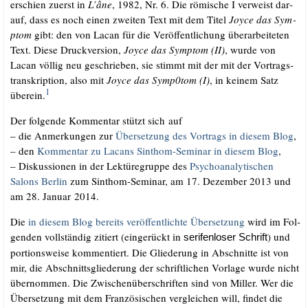
erschien zuerst in
L’âne
, 1982, Nr. 6. Die römi­sche I ver­weist dar­
auf, dass es noch einen zwei­ten Text mit dem Titel
Joy­ce das Sym­
ptom
gibt: den von Lacan für die Ver­öf­fent­li­chung über­ar­bei­te­ten
Text. Die­se Druck­ver­si­on,
Joy­ce das Sym­ptom (II)
, wur­de von
Lacan völ­lig neu geschrie­ben, sie stimmt mit der mit der Vor­trags­
tran­skrip­ti­on, also mit
Joy­ce das Symp0tom (I)
, in kei­nem Satz
1
über­ein.
Der fol­gen­de Kom­men­tar stützt sich auf
– die Anmer­kun­gen zur
Über­set­zung des Vor­trags in die­sem Blog
,
– den
Kom­men­tar zu Lacans Sinthom-Semi­nar in die­sem Blog
,
– Dis­kus­sio­nen in der Lek­tü­re­grup­pe des
Psy­cho­ana­ly­ti­schen
Salons Ber­lin
zum Sinthom-Semi­nar, am 17. Dezem­ber 2013 und
am 28. Janu­ar 2014.
Die
in die­sem Blog bereits ver­öf­fent­lich­te Über­set­zung
wird im Fol­
gen­den voll­stän­dig zitiert (ein­ge­rückt in
) und
seri­fen­lo­ser Schrift
por­ti­ons­wei­se kom­men­tiert. Die Glie­de­rung in Abschnit­te ist von
mir, die Abschnitts­glie­de­rung der schrift­li­chen Vor­la­ge wur­de nicht
über­nom­men. Die Zwi­schen­über­schrif­ten sind von Mil­ler. Wer die
Über­set­zung mit dem Fran­zö­si­schen ver­glei­chen will, fin­det die