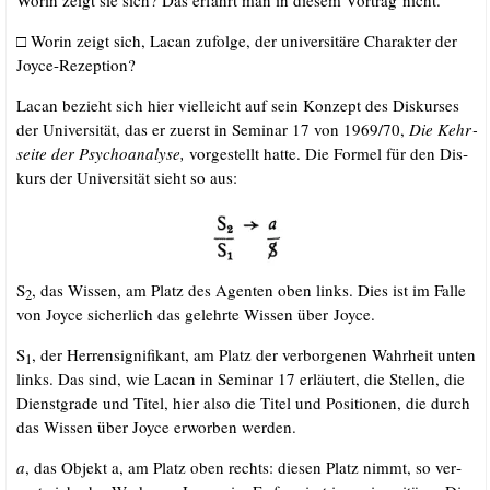
□ Wor­in zeigt sich, Lacan zufol­ge, der uni­ver­si­tä­re Cha­rak­ter der
Joyce-Rezeption?
Lacan bezieht sich hier viel­leicht auf sein Kon­zept des Dis­kur­ses
der Uni­ver­si­tät, das er zuerst in Semi­nar 17 von 1969/​70,
Die Kehr­
sei­te der Psy­cho­ana­ly­se,
vor­ge­stellt hat­te. Die For­mel für den Dis­
kurs der Uni­ver­si­tät sieht so aus:
S
, das Wis­sen, am Platz des Agen­ten oben links. Dies ist im Fal­le
2
von Joy­ce sicher­lich das gelehr­te Wis­sen über Joyce.
S
, der Her­ren­si­gni­fi­kant, am Platz der ver­bor­ge­nen Wahr­heit unten
1
links. Das sind, wie Lacan in Semi­nar 17 erläu­tert, die Stel­len, die
Dienst­gra­de und Titel, hier also die Titel und Posi­tio­nen, die durch
das Wis­sen über Joy­ce erwor­ben werden.
a
, das Objekt a, am Platz oben rechts: die­sen Platz nimmt, so ver­