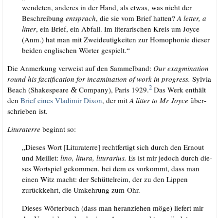
wen­de­ten, ande­res in der Hand, als etwas, was nicht der
Beschrei­bung
ent­sprach
, die sie vom Brief hat­ten?
A let­ter, a
lit­ter
, ein Brief, ein Abfall. Im lite­ra­ri­schen Kreis um Joy­ce
(Anm.) hat man mit Zwei­deu­tig­kei­ten zur Homo­pho­nie die­ser
bei­den eng­li­schen Wör­ter gespielt.“
Die Anmer­kung ver­weist auf den Sam­mel­band:
Our exagmi­na­ti­on
round his fac­ti­fi­ca­ti­on for inca­mi­na­ti­on of work in pro­gress.
Syl­via
2
Beach (Shake­speare
Com­pa­ny), Paris 1929.
Das Werk ent­hält
&
den
Brief eines Vla­di­mir Dixon
, der mit
A lit­ter to Mr Joy­ce
über­
schrie­ben ist.
Litu­ra­terre
beginnt so:
„Die­ses Wort [Litu­ra­terre] recht­fer­tigt sich durch den Ern­out
und Meil­let:
lino, litu­ra, liturari­us.
Es ist mir jedoch durch die­
ses Wort­spiel gekom­men, bei dem es vor­kommt, dass man
einen Witz macht: der Schüt­tel­reim, der zu den Lip­pen
zurück­kehrt, die Umkeh­rung zum Ohr.
Die­ses Wör­ter­buch (dass man her­an­zie­hen möge) lie­fert mir