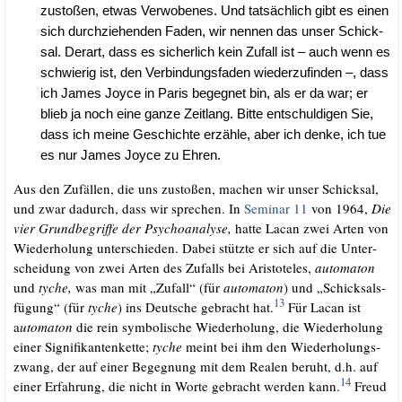
zusto­ßen, etwas Ver­wo­be­nes. Und tat­säch­lich gibt es einen
sich durch­zie­hen­den Faden, wir nen­nen das unser Schick­
sal. Der­art, dass es sicher­lich kein Zufall ist – auch wenn es
schwie­rig ist, den Ver­bin­dungs­fa­den wie­der­zu­fin­den –, dass
ich James Joy­ce in Paris begeg­net bin, als er da war; er
blieb ja noch eine gan­ze Zeit­lang. Bit­te ent­schul­di­gen Sie,
dass ich mei­ne Geschich­te erzäh­le, aber ich den­ke, ich tue
es nur James Joy­ce zu Ehren.
Aus den Zufäl­len, die uns zusto­ßen, machen wir unser Schick­sal,
und zwar dadurch, dass wir spre­chen. In
Semi­nar 11
von 1964,
Die
vier Grund­be­grif­fe der Psy­cho­ana­ly­se,
hat­te Lacan zwei Arten von
Wie­der­ho­lung unter­schie­den. Dabei stütz­te er sich auf die Unter­
schei­dung von zwei Arten des Zufalls bei Aris­to­te­les,
auto­ma­ton
und
tyche,
was man mit „Zufall“ (für
auto­ma­ton
) und „Schick­sals­
13
fü­gung“ (für
tyche
) ins Deut­sche gebracht hat.
Für Lacan ist
a
uto­ma­ton
die rein sym­bo­li­sche Wie­der­ho­lung, die Wie­der­ho­lung
einer Signi­fi­kan­ten­ket­te;
tyche
meint bei ihm den Wie­der­ho­lungs­
zwang, der auf einer Begeg­nung mit dem Rea­len beruht, d.h. auf
14
einer Erfah­rung, die nicht in Wor­te gebracht wer­den kann.
Freud