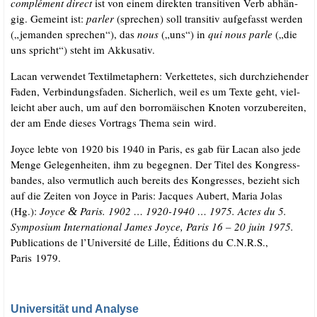
com­plé­ment direct
ist von einem direk­ten tran­si­ti­ven Verb abhän­
gig. Gemeint ist:
par­ler
(spre­chen) soll tran­si­tiv auf­ge­fasst wer­den
(„jeman­den spre­chen“), das
nous
(„uns“) in
qui nous par­le
(„die
uns spricht“) steht im Akkusativ.
Lacan ver­wen­det Tex­til­me­ta­phern: Ver­ket­te­tes, sich durch­zie­hen­der
Faden, Ver­bin­dungs­fa­den. Sicher­lich, weil es um Tex­te geht, viel­
leicht aber auch, um auf den bor­ro­mäi­schen Kno­ten vor­zu­be­rei­ten,
der am Ende die­ses Vor­trags The­ma sein wird.
Joy­ce leb­te von 1920 bis 1940 in Paris, es gab für Lacan also jede
Men­ge Gele­gen­hei­ten, ihm zu begeg­nen. Der Titel des Kon­gress­
ban­des, also ver­mut­lich auch bereits des Kon­gres­ses, bezieht sich
auf die Zei­ten von Joy­ce in Paris: Jac­ques Aubert, Maria Jolas
(Hg.):
Joy­ce
Paris.
1902
…
1920-1940
…
1975. Actes du 5.
&
Sym­po­si­um Inter­na­tio­nal James Joy­ce, Paris 16 – 20 juin 1975.
Publi­ca­ti­ons de l’Université de Lil­le, Édi­ti­ons du C.N.R.S.,
Paris 1979.
Universität und Analyse