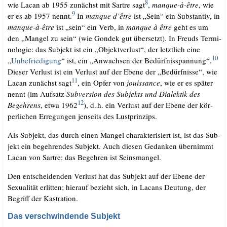
8
wie Lacan ab 1955 zunächst mit Sart­re sagt
,
man­que-à-être
, wie
9
er es ab 1957 nennt.
In
man­que d’êt­re
ist „Sein“ ein Sub­stan­tiv, in
man­que-à-être
ist „sein“ ein Verb, in
man­que à être
geht es um
den „Man­gel zu sein“ (wie Gon­dek gut über­setzt). In Freuds Ter­mi­
no­lo­gie: das Sub­jekt ist ein „Objekt­ver­lust“, der letzt­lich eine
10
„
Unbe­frie­di­gung
“ ist, ein „Anwach­sen der Bedürf­nis­span­nung“.
Die­ser Ver­lust ist ein Ver­lust auf der Ebe­ne der „Bedürf­nis­se“, wie
11
Lacan zunächst sagt
, ein Opfer von
jouis­sance
, wie er es spä­ter
nennt (im Auf­satz
Sub­ver­si­on des Sub­jekts und Dia­lek­tik des
12
Begeh­rens
, etwa 1962
), d.
h. ein Ver­lust auf der Ebe­ne der kör­
.
per­li­chen Erre­gun­gen jen­seits des Lustprinzips.
Als Sub­jekt, das durch einen Man­gel cha­rak­te­ri­siert ist, ist das Sub­
jekt ein begeh­ren­des Sub­jekt. Auch die­sen Gedan­ken über­nimmt
Lacan von Sart­re: das Begeh­ren ist Seinsmangel.
Den ent­schei­den­den Ver­lust hat das Sub­jekt auf der Ebe­ne der
Sexua­li­tät erlit­ten; hier­auf bezieht sich, in Lacans Deu­tung, der
Begriff der Kastration.
Das verschwindende Subjekt