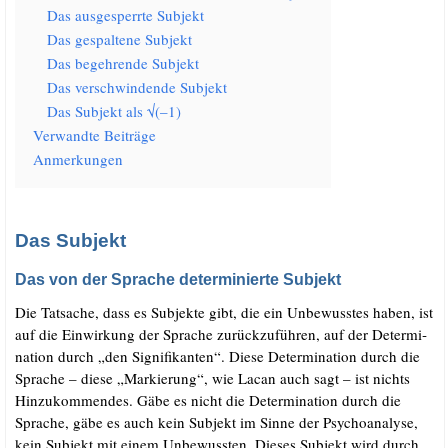
Das aus­ge­sperr­te Subjekt
Das gespal­te­ne Subjekt
Das begeh­ren­de Subjekt
Das ver­schwin­den­de Subjekt
Das Sub­jekt als √(–1)
Ver­wand­te Beiträge
Anmer­kun­gen
Das Subjekt
Das von der Sprache determinierte Subjekt
Die Tat­sa­che, dass es Sub­jek­te gibt, die ein Unbe­wuss­tes haben, ist
auf die Ein­wir­kung der Spra­che zurück­zu­füh­ren, auf der Deter­mi­
na­ti­on durch „den Signi­fi­kan­ten“. Die­se Deter­mi­na­ti­on durch die
Spra­che – die­se „Mar­kie­rung“, wie Lacan auch sagt – ist nichts
Hin­zu­kom­men­des. Gäbe es nicht die Deter­mi­na­ti­on durch die
Spra­che, gäbe es auch kein Sub­jekt im Sin­ne der Psy­cho­ana­ly­se,
kein Sub­jekt mit einem Unbe­wuss­ten. Die­ses Sub­jekt wird durch