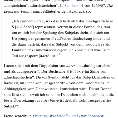
„aus­strei­chen“, „durch­strei­chen“. In
Semi­nar 14
von 1966/​67,
Die
Logik des Phan­tas­mas
, erläu­tert er den Aus­druck so:
„Ich erin­ne­re dar­an, was das $ bedeu­tet: das durch­ge­stri­che­ne
S [
le S bar­ré
] reprä­sen­tiert, ver­tritt in die­ser For­mel das, wor­
um es sich bei der Spal­tung des Sub­jekts dreht, die sich am
Ursprung der gesam­ten Freud’schen Ent­de­ckung fin­det und
die dar­in besteht, dass das Sub­jekt von dem, wodurch es als
Funk­ti­on des Unbe­wuss­ten eigent­lich kon­sti­tu­iert wird, zum
3
Teil aus­ge­sperrt [
bar­ré
] ist.“
Lacan spielt mit dem Dop­pel­sinn von
bar­ré
als „durch­ge­stri­chen“
und als „aus­ge­sperrt“. Der Buch­sta­be S ist
bar­ré
im Sin­ne von
„durch­ge­stri­chen“. Die­ses Sym­bol steht für das Sub­jekt, inso­fern es
bar­ré
ist, im Sin­ne von „aus­ge­sperrt“ – von dem, wodurch es, in
Abhän­gig­keit vom Unbe­wuss­ten, kon­sti­tu­iert wird. Die­ser Dop­pel­
sinn lässt sich, soweit ich sehe, im Deut­schen nicht nach­bil­den; die
bes­te Über­set­zung für
sujet bar­ré
ist des­halb wohl „aus­ge­sperr­tes
Subjekt“.
Freud schreibt in
Erin­nern, Wie­der­ho­len und Durch­ar­bei­ten
: