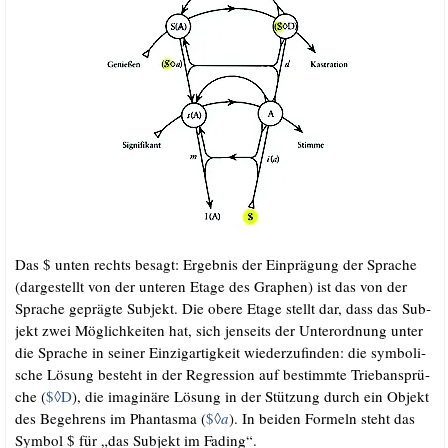
Das $ unten rechts besagt: Ergeb­nis der Ein­prä­gung der Spra­che
(dar­ge­stellt von der unte­ren Eta­ge des Gra­phen) ist das von der
Spra­che gepräg­te Sub­jekt. Die obe­re Eta­ge stellt dar, dass das Sub­
jekt zwei Mög­lich­kei­ten hat, sich jen­seits der Unter­ord­nung unter
die Spra­che in sei­ner Ein­zig­ar­tig­keit wie­der­zu­fin­den: die sym­bo­li­
sche Lösung besteht in der Regres­si­on auf bestimm­te Trieb­an­sprü­
che (
$◊D
), die ima­gi­nä­re Lösung in der Stüt­zung durch ein Objekt
des Begeh­rens im Phan­tas­ma (
$◊
a
). In bei­den For­meln steht das
Sym­bol $ für „das Sub­jekt im Fading“.