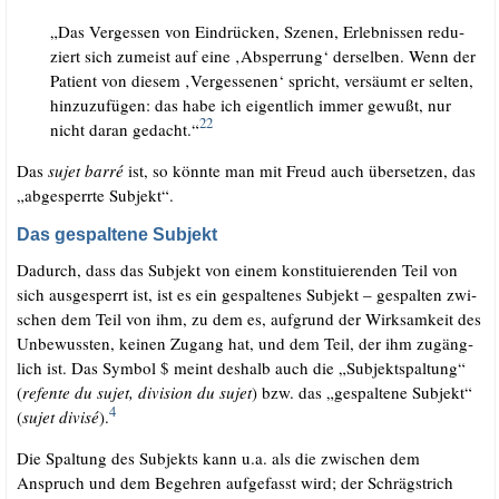
„Das Ver­ges­sen von Ein­drü­cken, Sze­nen, Erleb­nis­sen redu­
ziert sich zumeist auf eine ‚Absper­rung‘ der­sel­ben. Wenn der
Pati­ent von die­sem ‚Ver­ges­se­nen‘ spricht, ver­säumt er sel­ten,
hin­zu­zu­fü­gen: das habe ich eigent­lich immer gewußt, nur
22
nicht dar­an gedacht.“
Das
sujet bar­ré
ist, so könn­te man mit Freud auch über­set­zen, das
„abge­sperr­te Subjekt“.
Das gespaltene Subjekt
Dadurch, dass das Sub­jekt von einem kon­sti­tu­ie­ren­den Teil von
sich aus­ge­sperrt ist, ist es ein gespal­te­nes Sub­jekt – gespal­ten zwi­
schen dem Teil von ihm, zu dem es, auf­grund der Wirk­sam­keit des
Unbe­wuss­ten, kei­nen Zugang hat, und dem Teil, der ihm zugäng­
lich ist. Das Sym­bol $ meint des­halb auch die „Sub­jekt­spal­tung“
(
ref­en­te du sujet, divi­si­on du sujet
) bzw. das „gespal­te­ne Sub­jekt“
4
(
sujet divi­sé
).
Die Spal­tung des Sub­jekts kann u.a. als die zwi­schen dem
Anspruch und dem Begeh­ren auf­ge­fasst wird; der Schräg­strich