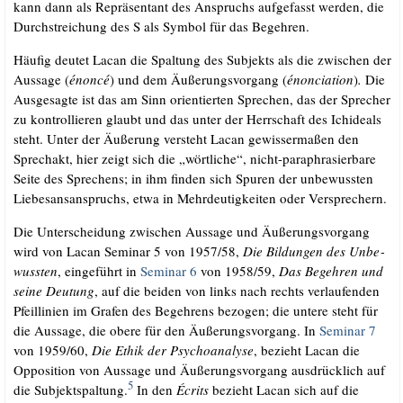
kann dann als Reprä­sen­tant des Anspruchs auf­ge­fasst wer­den, die
Durch­strei­chung des S als Sym­bol für das Begehren.
Häu­fig deu­tet Lacan die Spal­tung des Sub­jekts als die zwi­schen der
Aus­sa­ge (
énon­cé
) und dem Äuße­rungs­vor­gang (
énon­cia­ti­on
)
.
Die
Aus­ge­sag­te ist das am Sinn ori­en­tier­ten Spre­chen, das der Spre­cher
zu kon­trol­lie­ren glaubt und das unter der Herr­schaft des Ichide­als
steht. Unter der Äuße­rung ver­steht Lacan gewis­ser­ma­ßen den
Sprech­akt, hier zeigt sich die „wört­li­che“, nicht-para­phra­sier­ba­re
Sei­te des Spre­chens; in ihm fin­den sich Spu­ren der unbe­wuss­ten
Lie­bes­ans­an­spruchs, etwa in Mehr­deu­tig­kei­ten oder Versprechern.
Die Unter­schei­dung zwi­schen Aus­sa­ge und Äuße­rungs­vor­gang
wird von Lacan Semi­nar 5 von 1957/​58,
Die Bil­dun­gen des Unbe­
wuss­ten
, ein­ge­führt in
Semi­nar 6
von 1958/​59,
Das Begeh­ren und
sei­ne Deu­tung
, auf die bei­den von links nach rechts ver­lau­fen­den
Pfeil­li­ni­en im Gra­fen des Begeh­rens bezo­gen; die unte­re steht für
die Aus­sa­ge, die obe­re für den Äuße­rungs­vor­gang. In
Semi­nar 7
von 1959/​60,
Die Ethik der Psy­cho­ana­ly­se
, bezieht Lacan die
Oppo­si­ti­on von Aus­sa­ge und Äuße­rungs­vor­gang aus­drück­lich auf
5
die Sub­jekt­spal­tung.
In den
Écrits
bezieht Lacan sich auf die