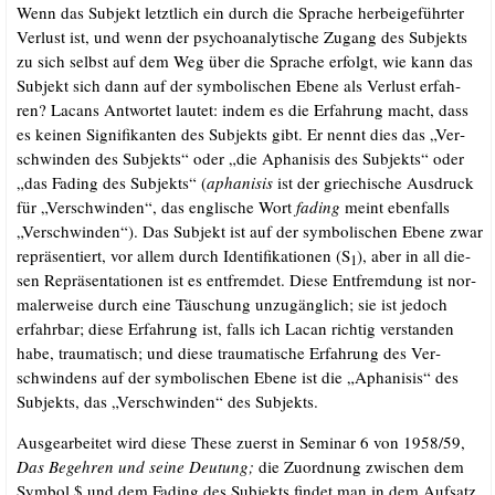
Wenn das Sub­jekt letzt­lich ein durch die Spra­che her­bei­ge­führ­ter
Ver­lust ist, und wenn der psy­cho­ana­ly­ti­sche Zugang des Sub­jekts
zu sich selbst auf dem Weg über die Spra­che erfolgt, wie kann das
Sub­jekt sich dann auf der sym­bo­li­schen Ebe­ne als Ver­lust erfah­
ren? Lacans Ant­wor­tet lau­tet: indem es die Erfah­rung macht, dass
es kei­nen Signi­fi­kan­ten des Sub­jekts gibt. Er nennt dies das „Ver­
schwin­den des Sub­jekts“ oder „die Apha­ni­sis des Sub­jekts“ oder
„das Fading des Sub­jekts“ (
apha­ni­sis
ist der grie­chi­sche Aus­druck
für „Ver­schwin­den“, das eng­li­sche Wort
fading
meint eben­falls
„Ver­schwin­den“). Das Sub­jekt ist auf der sym­bo­li­schen Ebe­ne zwar
reprä­sen­tiert, vor allem durch Iden­ti­fi­ka­tio­nen (S
), aber in all die­
1
sen Reprä­sen­ta­tio­nen ist es ent­frem­det. Die­se Ent­frem­dung ist nor­
ma­ler­wei­se durch eine Täu­schung unzu­gäng­lich; sie ist jedoch
erfahr­bar; die­se Erfah­rung ist, falls ich Lacan rich­tig ver­stan­den
habe, trau­ma­tisch; und die­se trau­ma­ti­sche Erfah­rung des Ver­
schwin­dens auf der sym­bo­li­schen Ebe­ne ist die „Apha­ni­sis“ des
Sub­jekts, das „Ver­schwin­den“ des Subjekts.
Aus­ge­ar­bei­tet wird die­se The­se zuerst in Semi­nar 6 von 1958/​59,
Das Begeh­ren und sei­ne Deu­tung;
die Zuord­nung zwi­schen dem
Sym­bol $ und dem Fading des Sub­jekts fin­det man in dem Auf­satz