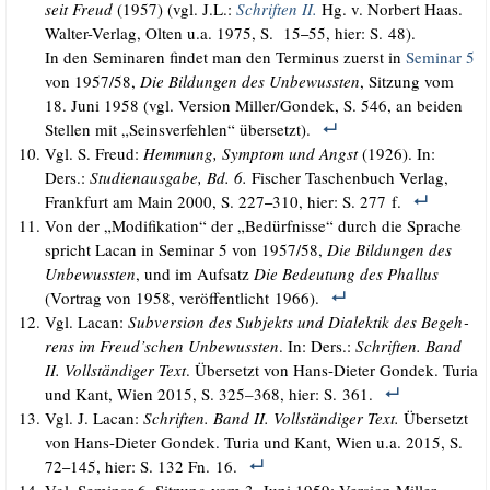
seit Freud
(1957) (vgl. J.L.:
Schrif­ten II.
Hg. v. Nor­bert Haas.
Wal­ter-Ver­lag, Olten u.a. 1975, S. 15
55, hier: S. 48).
–
In den Semi­na­ren fin­det man den Ter­mi­nus zuerst in
Semi­nar 5
von 1957/​58,
Die Bil­dun­gen des Unbe­wuss­ten
, Sit­zung vom
18. Juni 1958 (vgl. Ver­si­on Miller/​Gondek, S. 546, an bei­den
Stel­len mit „Seins­ver­feh­len“ übersetzt).
Vgl. S. Freud:
Hem­mung, Sym­ptom und Angst
(1926). In:
Ders.:
Stu­di­en­aus­ga­be, Bd. 6.
Fischer Taschen­buch Ver­lag,
Frank­furt am Main 2000, S. 227
310, hier: S. 277 f.
–
Von der „Modi­fi­ka­ti­on“ der „Bedürf­nis­se“ durch die Spra­che
spricht Lacan in Semi­nar 5 von 1957/​58,
Die Bil­dun­gen des
Unbe­wuss­ten
, und im Auf­satz
Die Bedeu­tung des Phal­lus
(Vor­trag von 1958, ver­öf­fent­licht 1966).
Vgl. Lacan:
Sub­ver­si­on des Sub­jekts und Dia­lek­tik des Begeh­
rens im Freud’schen Unbe­wuss­ten
. In: Ders.:
Schrif­ten. Band
II. Voll­stän­di­ger Text
. Über­setzt von Hans-Die­ter Gon­dek. Turia
und Kant, Wien 2015, S. 325–368, hier: S. 361.
Vgl. J. Lacan:
Schrif­ten. Band II. Voll­stän­di­ger Text.
Über­setzt
von Hans-Die­ter Gon­dek. Turia und Kant, Wien u.a. 2015, S.
72
145, hier: S. 132 Fn. 16.
–
Vgl. Semi­nar 6, Sit­zung vom 3. Juni 1959; Ver­si­on Mil­ler,