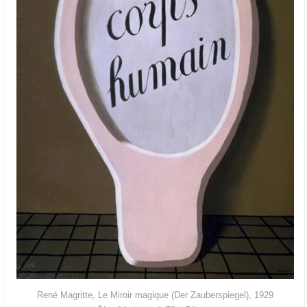
René Magrit­te, Le Miro­ir magi­que (Der Zau­ber­spie­gel), 1929