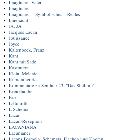
Imaginärer Vater
Imaginäres
Imaginäres – Symbolisches – Reales
Innenacht
JA, JȺ
Jacques Lacan
Jouissance
Joyce
Kaltenbeck, Franz
Kant
Kant mit Sade
Kastration
Klein, Melanie
Knotentheorie
Kommentare zu Seminar 23, "Das Sinthom"
Kreuzhaube
Kur
L'étourdit
L-Schema
Lacan
Lacan-Rezeption
LACANIANA
Lacanianer
Lacans Formeln, Schemata, Flächen und Knoten