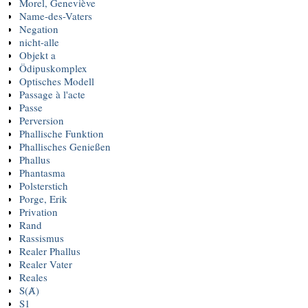
Morel, Geneviève
Name-des-Vaters
Negation
nicht-alle
Objekt a
Ödipuskomplex
Optisches Modell
Passage à l'acte
Passe
Perversion
Phallische Funktion
Phallisches Genießen
Phallus
Phantasma
Polsterstich
Porge, Erik
Privation
Rand
Rassismus
Realer Phallus
Realer Vater
Reales
S(Ⱥ)
S1