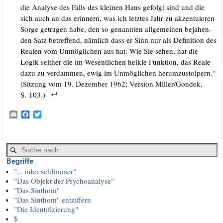
die Ana­ly­se des Falls des klei­nen Hans gefolgt sind und die
sich auch an das erin­nern, was ich letz­tes Jahr zu akzen­tu­ie­ren
Sor­ge getra­gen habe, den so genann­ten all­ge­mei­nen beja­hen­
den Satz betref­fend, näm­lich dass er Sinn nur als Defi­ni­ti­on des
Rea­len vom Unmög­li­chen aus hat. Wie Sie sehen, hat die
Logik seit­her die im Wesent­li­chen heik­le Funk­ti­on, das Rea­le
dazu zu ver­dam­men, ewig im Unmög­li­chen her­um­zu­stol­pern.“
(Sit­zung vom 19. Dezem­ber 1962; Ver­si­on Miller/​Gondek,
S. 103.)
E
F
T
m
a
w
a
c
i
i
e
t
l
b
t
o
e
Begriffe
o
r
k
"... oder schlimmer"
"Das Objekt der Psychoanalyse"
"Das Sinthom"
"Das Sinthom" entziffern
"Die Identifizierung"
$