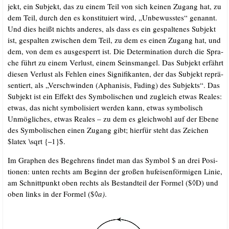
jekt, ein Sub­jekt, das zu einem Teil von sich kei­nen Zugang hat, zu
dem Teil, durch den es kon­sti­tu­iert wird, „Unbe­wuss­tes“ genannt.
Und dies heißt nichts ande­res, als dass es ein gespal­te­nes Sub­jekt
ist, gespal­ten zwi­schen dem Teil, zu dem es einen Zugang hat, und
dem, von dem es aus­ge­sperrt ist. Die Deter­mi­na­ti­on durch die Spra­
che führt zu einem Ver­lust, einem Seins­man­gel. Das Sub­jekt erfährt
die­sen Ver­lust als Feh­len eines Signi­fi­kan­ten, der das Sub­jekt reprä­
sen­tiert, als „Ver­schwin­den (Apha­ni­sis, Fading) des Sub­jekts“. Das
Sub­jekt ist ein Effekt des Sym­bo­li­schen und zugleich etwas Rea­les:
etwas, das nicht sym­bo­li­siert wer­den kann, etwas sym­bo­lisch
Unmög­li­ches, etwas Rea­les – zu dem es gleich­wohl auf der Ebe­ne
des Sym­bo­li­schen einen Zugang gibt; hier­für steht das Zei­chen
$latex \sqrt {
1}$.
–
Im Gra­phen des Begeh­rens fin­det man das Sym­bol $ an drei Posi­
tio­nen: unten rechts am Beginn der gro­ßen huf­ei­sen­för­mi­gen Linie,
am Schnitt­punkt oben rechts als Bestand­teil der For­mel ($◊D) und
oben links in der For­mel ($◊
a)
.