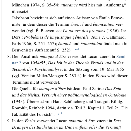
Mün­chen 1974, S. 35
54;
utterance
wird hier mit „Äuße­rung“
–
übersetzt.
Jakobson bezieht er sich auf einen Auf­satz von Émi­le Ben­ve­
nis­te, in dem die­ser die Ter­mi­ni
énon­cé
und
énon­cia­ti­on
ver­
wen­det (vgl. É. Ben­ve­nis­te:
La natu­re des pro­noms
(1956). In:
Ders.:
Pro­blè­mes de lin­gu­is­tique géné­ra­le.
Tome 1.
Gal­li­mard,
Paris 1966, S. 251
257);
énon­cé
und
énon­cia­ti­on
fin­det man in
–
Ben­ve­nis­tes Auf­satz auf S. 252).
Den Aus­druck
man­que d’être
ver­wen­det Lacan zuerst in
Semi­
nar 2
von 1954/​55,
Das Ich in der Theo­rie Freuds und in der
Tech­nik der Psy­cho­ana­ly­se
, in der Sit­zung vom 19. Mai 1955
(vgl. Ver­si­on Miller/​Metzger S. 283 f.) In den
Écrits
wird die­ser
Ter­mi­nus nicht verwendet.
Die Quel­le für
man­que d’être
ist: Jean-Paul Sart­re:
Das Sein
und das Nichts
.
Ver­such einer phä­no­me­no­lo­gi­schen Onto­lo­gie
(1943). Über­setzt von Hans Schö­ne­berg und Trau­gott König.
Rowohlt, Rein­bek 1994, dar­in v.a. Teil 2, Kapi­tel 1, Teil 2: „Die
Fak­ti­zi­tät des Für-sich“.
In den
Écrits
ver­wen­det Lacan
man­que-à-être
zuerst in
Das
Drän­gen des Buch­sta­ben im Unbe­wuß­ten oder die Ver­nunft