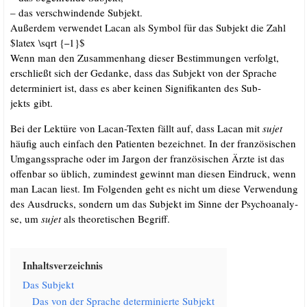
– das ver­schwin­den­de Subjekt.
Außer­dem ver­wen­det Lacan als Sym­bol für das Sub­jekt die Zahl
$latex \sqrt {
1}$
–
Wenn man den Zusam­men­hang die­ser Bestim­mun­gen ver­folgt,
erschließt sich der Gedan­ke, dass das Sub­jekt von der Spra­che
deter­mi­niert ist, dass es aber kei­nen Signi­fi­kan­ten des Sub­
jekts gibt.
Bei der Lek­tü­re von Lacan-Tex­ten fällt auf, dass Lacan mit
sujet
häu­fig auch ein­fach den Pati­en­ten bezeich­net. In der fran­zö­si­schen
Umgangs­spra­che oder im Jar­gon der fran­zö­si­schen Ärz­te ist das
offen­bar so üblich, zumin­dest gewinnt man die­sen Ein­druck, wenn
man Lacan liest. Im Fol­gen­den geht es nicht um die­se Ver­wen­dung
des Aus­drucks, son­dern um das Sub­jekt im Sin­ne der Psy­cho­ana­ly­
se, um
sujet
als theo­re­ti­schen Begriff.
Inhalts­ver­zeich­nis
Das Sub­jekt
Das von der Spra­che deter­mi­nier­te Subjekt