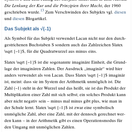
Die Len­kung der Kur und die Prin­zi­pi­en ihrer Macht
, der 1960
13
geschrie­ben wur­de.
Zum Ver­schwin­den des Sub­jekts vgl.
die­sen
und
die­sen
Blog­ar­ti­kel.
Das Subjekt als √(
1)
–
Als Sym­bol für das Sub­jekt ver­wen­det Lacan nicht nur den durch­
ge­stri­che­nen Buch­sta­ben S son­dern auch das Zahl­zei­chen $latex
\sqrt {
1}$, für die Qua­drat­wur­zel aus minus eins.
–
$latex \sqrt {
1}$ ist die soge­nann­te ima­gi­nä­re Ein­heit, die Grund­
–
la­ge der ima­gi­nä­ren Zah­len. Der Aus­druck „ima­gi­när“ wird hier
anders ver­wen­det als von Lacan. Dass $latex \sqrt {
1}$ ima­gi­när
–
ist, meint: dass sie im Sys­tem der Arith­me­tik unmög­lich ist. Die
Zahl (
1) steht in der Wur­zel und das heißt, sie ist das Pro­dukt der
–
Mul­ti­pli­ka­ti­on einer Zahl mit sich selbst; ein sol­ches Pro­dukt kann
aber nicht nega­tiv sein – minus mal minus gibt plus, wie man in
der Schu­le lernt. $latex \sqrt {
1}$ ist zwar eine sym­bo­lisch
–
unmög­li­che Zahl, aber eine Zahl, mit der den­noch gerech­net wer­
den kann – in der Arith­me­tik gibt es einen Ope­ra­ti­ons­mo­dus für
den Umgang mit unmög­li­chen Zahlen.