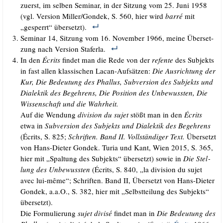
zuerst, im sel­ben Semi­nar, in der Sit­zung vom 25. Juni 1958
(vgl. Ver­si­on Miller/​Gondek, S. 560, hier wird
bar­ré
mit
„gesperrt“ übersetzt).
Semi­nar 14, Sit­zung vom 16. Novem­ber 1966, mei­ne Über­set­
zung nach Ver­si­on Staferla.
In den
Écrits
fin­det man die Rede von der
ref­en­te
des Sub­jekts
in fast allen klas­si­schen Lacan-Auf­sät­zen:
Die Aus­rich­tung der
Kur, Die Bedeu­tung des Phal­lus, Sub­ver­si­on des Sub­jekts und
Dia­lek­tik des Begeh­rens, Die Posi­ti­on des Unbe­wuss­ten, Die
Wis­sen­schaft und die Wahrheit.
Auf die Wen­dung
divi­si­on du sujet
stößt man in den
Écrits
etwa in
Sub­ver­si­on des Sub­jekts und Dia­lek­tik des Begeh­rens
(Écrits, S. 825;
Schrif­ten. Band II. Voll­stän­di­ger Text.
Über­setzt
von Hans-Die­ter Gon­dek. Turia und Kant, Wien 2015, S. 365,
hier mit „Spal­tung des Sub­jekts“ über­setzt) sowie in
Die Stel­
lung des Unbe­wuss­ten
(Écrits, S. 840, „la divi­si­on du sujet
avec lui-même“; Schrif­ten. Band II, Über­setzt von Hans-Die­ter
Gon­dek, a.a.O., S. 382, hier mit „Selbst­tei­lung des Sub­jekts“
übersetzt).
Die For­mu­lie­rung
sujet divi­sé
fin­det man in
Die Bedeu­tung des