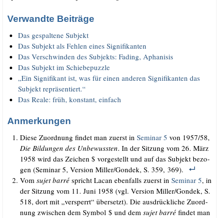
Verwandte Beiträge
Das gespal­te­ne Subjekt
Das Sub­jekt als Feh­len eines Signifikanten
Das Ver­schwin­den des Sub­jekts: Fading, Aphanisis
Das Sub­jekt im Schiebepuzzle
„Ein Signi­fi­kant ist, was für einen ande­ren Signi­fi­kan­ten das
Sub­jekt repräsentiert.“
Das Rea­le: früh, kon­stant, einfach
Anmerkungen
Die­se Zuord­nung fin­det man zuerst in
Semi­nar 5
von 1957/​58,
Die Bil­dun­gen des Unbe­wuss­ten
. In der Sit­zung vom 26. März
1958 wird das Zei­chen $ vor­ge­stellt und auf das Sub­jekt bezo­
gen
(Semi­nar 5, Ver­si­on Miller/​Gondek, S. 359, 369).
Vom
sujet bar­ré
spricht Lacan eben­falls zuerst in
Semi­nar 5
, in
der Sit­zung vom 11. Juni 1958 (vgl.
Ver­si­on Miller/​Gondek, S.
518, dort mit „ver­sperrt“ über­setzt). Die aus­drück­li­che Zuord­
nung zwi­schen dem Sym­bol $ und dem
sujet bar­ré
fin­det man