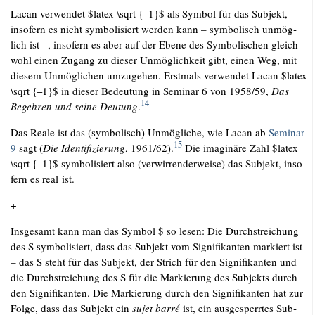
Lacan ver­wen­det $latex \sqrt {
1}$ als Sym­bol für das Sub­jekt,
–
inso­fern es nicht sym­bo­li­siert wer­den kann – sym­bo­lisch unmög­
lich ist –, inso­fern es aber auf der Ebe­ne des Sym­bo­li­schen gleich­
wohl einen Zugang zu die­ser Unmög­lich­keit gibt, einen Weg, mit
die­sem Unmög­li­chen umzu­ge­hen. Erst­mals ver­wen­det Lacan $latex
\sqrt {
1}$ in die­ser Bedeu­tung in Semi­nar 6 von 1958/​59,
Das
–
14
Begeh­ren und sei­ne Deu­tung
.
Das Rea­le ist das (sym­bo­lisch) Unmög­li­che, wie Lacan ab
Semi­nar
15
9
sagt (
Die Iden­ti­fi­zie­rung
, 1961/​62).
Die ima­gi­nä­re Zahl $latex
\sqrt {
1}$ sym­bo­li­siert also (ver­wir­ren­der­wei­se) das Sub­jekt, inso­
–
fern es real ist.
+
Ins­ge­samt kann man das Sym­bol $ so lesen: Die Durch­strei­chung
des S sym­bo­li­siert, dass das Sub­jekt vom Signi­fi­kan­ten mar­kiert ist
– das S steht für das Sub­jekt, der Strich für den Signi­fi­kan­ten und
die Durch­strei­chung des S für die Mar­kie­rung des Sub­jekts durch
den Signi­fi­kan­ten. Die Mar­kie­rung durch den Signi­fi­kan­ten hat zur
Fol­ge, dass das Sub­jekt ein
sujet bar­ré
ist, ein aus­ge­sperr­tes Sub­