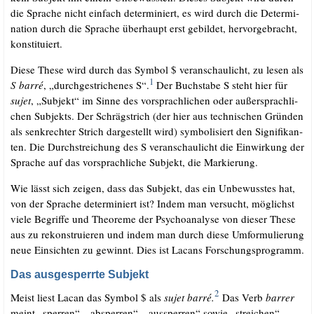
die Spra­che nicht ein­fach deter­mi­niert, es wird durch die Deter­mi­
na­ti­on durch die Spra­che über­haupt erst gebil­det, her­vor­ge­bracht,
konstituiert.
Die­se The­se wird durch das Sym­bol $ ver­an­schau­licht, zu lesen als
1
S bar­ré
, „durch­ge­stri­che­nes S“.
Der Buch­sta­be S steht hier für
sujet
, „Sub­jekt“ im Sin­ne des vor­sprach­li­chen oder außer­sprach­li­
chen Sub­jekts. Der Schräg­strich (der hier aus tech­ni­schen Grün­den
als senk­rech­ter Strich dar­ge­stellt wird) sym­bo­li­siert den Signi­fi­kan­
ten. Die Durch­strei­chung des S ver­an­schau­licht die Ein­wir­kung der
Spra­che auf das vor­sprach­li­che Sub­jekt, die Markierung.
Wie lässt sich zei­gen, dass das Sub­jekt, das ein Unbe­wuss­tes hat,
von der Spra­che deter­mi­niert ist? Indem man ver­sucht, mög­lichst
vie­le Begrif­fe und Theo­re­me der Psy­cho­ana­ly­se von die­ser The­se
aus zu rekon­stru­ie­ren und indem man durch die­se Umfor­mu­lie­rung
neue Ein­sich­ten zu gewinnt. Dies ist Lacans Forschungsprogramm.
Das ausgesperrte Subjekt
2
Meist liest Lacan das Sym­bol $ als
sujet bar­ré.
Das Verb
bar­rer
meint „sper­ren“, „absper­ren“, „aus­sper­ren“ sowie „strei­chen“,