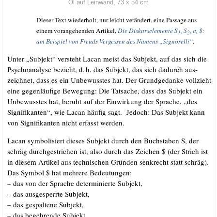
Öl auf Lein­wand, 73 x 54 cm
Die­ser Text wie­der­holt, nur leicht ver­än­dert, eine Pas­sa­ge aus
einem vor­an­ge­hen­den Arti­kel,
Die Dis­kurs­ele­men­te S
, S
, a, $:
1
2
am Bei­spiel von Freuds Ver­ges­sen des Namens „Signo­rel­li“
.
Unter „Sub­jekt“ ver­steht Lacan meist das Sub­jekt, auf das sich die
Psy­cho­ana­ly­se bezieht, d.
h. das Sub­jekt, das sich dadurch aus­
.
zeich­net, dass es ein Unbe­wuss­tes hat. Der Grund­ge­dan­ke voll­zieht
eine gegen­läu­fi­ge Bewe­gung: Die Tat­sa­che, dass das Sub­jekt ein
Unbe­wuss­tes hat, beruht auf der Ein­wir­kung der Spra­che, „des
Signi­fi­kan­ten“, wie Lacan häu­fig sagt. Jedoch: Das Sub­jekt kann
von Signi­fi­kan­ten nicht erfasst werden.
Lacan sym­bo­li­siert die­ses Sub­jekt durch den Buch­sta­ben S, der
schräg durch­ge­stri­chen ist, also durch das Zei­chen $ (der Strich ist
in die­sem Arti­kel aus tech­ni­schen Grün­den senk­recht statt schräg).
Das Sym­bol $ hat meh­re­re Bedeutungen:
– das von der Spra­che deter­mi­nier­te Subjekt,
– das aus­ge­sperr­te Subjekt,
– das gespal­te­ne Subjekt,
– das begeh­ren­de Subjekt,