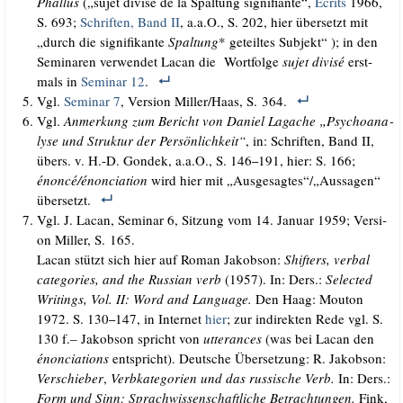
Phal­lus
(„sujet divi­sé de la Spal­tung signi­fi­an­te“,
Écrits
1966,
S. 693;
Schrif­ten, Band II
, a.a.O., S. 202, hier über­setzt mit
„durch die signi­fi­kan­te
Spal­tung
* geteil­tes Sub­jekt“ ); in den
Semi­na­ren ver­wen­det Lacan die Wort­fol­ge
sujet divi­sé
erst­
mals in
Semi­nar 12
.
Vgl.
Semi­nar 7
, Ver­si­on Miller/​Haas, S. 364.
Vgl.
Anmer­kung zum Bericht von Dani­el Lag­a­che „Psy­cho­ana­
ly­se und Struk­tur der Per­sön­lich­keit“
, in: Schrif­ten, Band II,
übers. v. H.-D. Gon­dek, a.a.O., S. 146
191, hier: S. 166;
–
énoncé/​énonciation
wird hier mit „Ausgesagtes“/„Aussagen“
übersetzt.
Vgl. J. Lacan, Semi­nar 6, Sit­zung vom 14. Janu­ar 1959; Ver­si­
on Mil­ler, S. 165.
Lacan stützt sich hier auf Roman Jakobson:
Shif­ters, ver­bal
cate­go­ries, and the Rus­si­an verb
(1957). In: Ders.:
Sel­ec­ted
Wri­tin­gs, Vol. II: Word and Lan­guage.
Den Haag: Mou­ton
1972. S. 130
147, in Inter­net
hier
; zur indi­rek­ten Rede vgl. S.
–
130 f.– Jakobson spricht von
utteran­ces
(was bei Lacan den
énon­cia­ti­ons
ent­spricht). Deut­sche Über­set­zung: R. Jakobson:
Ver­schie­ber
,
Verb­ka­te­go­rien und das rus­si­sche Verb.
In: Ders.:
Form und Sinn: Sprach­wis­sen­schaft­li­che Betrach­tun­gen.
Fink,