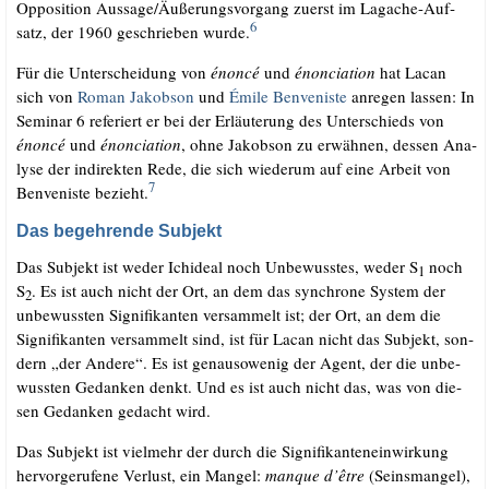
Oppo­si­ti­on Aussage/​Äußerungsvorgang zuerst im Lag­a­che-Auf­
6
satz, der 1960 geschrie­ben wur­de.
Für die Unter­schei­dung von
énon­cé
und
énon­cia­ti­on
hat Lacan
sich von
Roman Jakobson
und
Émi­le Ben­ve­nis­te
anre­gen las­sen: In
Semi­nar 6 refe­riert er bei der Erläu­te­rung des Unter­schieds von
énon­cé
und
énon­cia­ti­on
, ohne Jakobson zu erwäh­nen, des­sen Ana­
ly­se der indi­rek­ten Rede, die sich wie­der­um auf eine Arbeit von
7
Ben­ve­nis­te bezieht.
Das begehrende Subjekt
Das Sub­jekt ist weder Ichide­al noch Unbe­wuss­tes, weder S
noch
1
S
. Es ist auch nicht der Ort, an dem das syn­chro­ne Sys­tem der
2
unbe­wuss­ten Signi­fi­kan­ten ver­sam­melt ist; der Ort, an dem die
Signi­fi­kan­ten ver­sam­melt sind, ist für Lacan nicht das Sub­jekt, son­
dern „der Ande­re“. Es ist genau­so­we­nig der Agent, der die unbe­
wuss­ten Gedan­ken denkt. Und es ist auch nicht das, was von die­
sen Gedan­ken gedacht wird.
Das Sub­jekt ist viel­mehr der durch die Signi­fi­kan­ten­ein­wir­kung
her­vor­ge­ru­fe­ne Ver­lust, ein Man­gel:
man­que d’être
(Seins­man­gel),