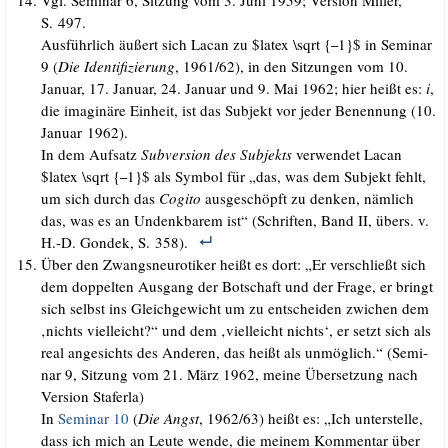
S. 497.
Aus­führ­lich äußert sich Lacan zu $latex \sqrt {
1}$ in Semi­nar
–
9 (
Die Iden­ti­fi­zie­rung
, 1961/​62), in den Sit­zun­gen vom 10.
Janu­ar, 17. Janu­ar, 24. Janu­ar und 9. Mai 1962; hier heißt es:
i
,
die ima­gi­nä­re Ein­heit, ist das Sub­jekt vor jeder Benen­nung (10.
Janu­ar 1962).
In dem Auf­satz
Sub­ver­si­on des Sub­jekts
ver­wen­det Lacan
$latex \sqrt {
1}$ als Sym­bol für „das, was dem Sub­jekt fehlt,
–
um sich durch das
Cogi­to
aus­ge­schöpft zu den­ken, näm­lich
das, was es an Undenk­ba­rem ist“ (Schrif­ten, Band II, übers. v.
H.-D. Gon­dek, S. 358).
Über den Zwangs­neu­ro­ti­ker heißt es dort: „Er ver­schließt sich
dem dop­pel­ten Aus­gang der Bot­schaft und der Fra­ge, er bringt
sich selbst ins Gleich­ge­wicht um zu ent­schei­den zwi­chen dem
‚nichts viel­leicht?“ und dem ‚viel­leicht nichts‘, er setzt sich als
real ange­sichts des Ande­ren, das heißt als unmög­lich.“ (Semi­
nar 9, Sit­zung vom 21. März 1962, mei­ne Über­set­zung nach
Ver­si­on Staferla)
In
Semi­nar 10
(
Die Angst
, 1962/​63) heißt es: „Ich unter­stel­le,
dass ich mich an Leu­te wen­de, die mei­nem Kom­men­tar über