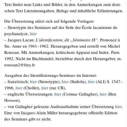
Text fin­det man Links und Bil­der, in den Anmer­kun­gen zum deut­
schen Text Lite­ra­tur­an­ga­ben, Bele­ge und inhalt­li­che Erläuterungen.
Die Über­set­zung stützt sich auf fol­gen­de Vorlagen:
– Ste­no­ty­pie des Semi­nars auf der Sei­te der Éco­le laca­ni­en­ne de
psy­ch­ana­ly­se,
hier
– Jac­ques Lacan:
L’identification, dit „Sémi­n­aire IX“.
Pro­non­cé à
Ste. Anne en 1961–1962. Her­aus­ge­ge­ben und erstellt von Michel
Rous­san. Mit Anmer­kun­gen, kri­ti­schem Appa­rat und Index. Paris
1992. Nicht im Buch­han­del, bezieh­bar durch den Her­aus­ge­ber, m.​
roussan2@​free.​fr
Aus­ga­ben des Iden­ti­fi­zie­rungs-Semi­nars im Internet:
– fran­zö­sisch:
hier
(Ste­no­ty­pie),
hier
(Sta­fer­la),
hier
(ALI) S. 1547–
1966,
hier
(Chol­let),
hier
(rue CB),
– eng­li­sche Über­set­zun­gen:
hier
(Cor­mac Gal­lag­her),
hier
(Ben
Hooson),
– von Gal­lag­her gele­se­ne Audio­auf­nah­me sei­ner Über­set­zung
hier
.
Eine von Jac­ques-Alain Mil­ler her­aus­ge­ge­be­ne offi­zi­el­le Edi­ti­on
des Semi­nars gibt es nicht.