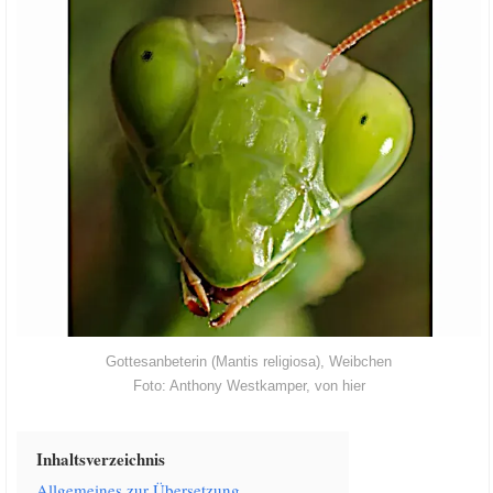
Got­tes­an­be­te­rin (Man­tis reli­gio­sa), Weibchen
Foto: Antho­ny West­kam­per, von
hier
Inhalts­ver­zeich­nis
All­ge­mei­nes zur Übersetzung