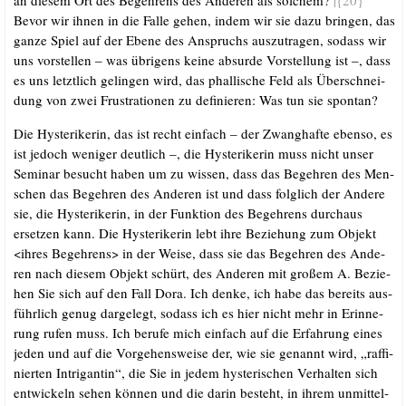
Bevor wir ihnen in die Fal­le gehen, indem wir sie dazu brin­gen, das
gan­ze Spiel auf der Ebe­ne des Anspruchs aus­zu­tra­gen, sodass wir
uns vor­stel­len – was übri­gens kei­ne absur­de Vor­stel­lung ist –, dass
es uns letzt­lich gelin­gen wird, das phal­li­sche Feld als Über­schnei­
dung von zwei Frus­tra­tio­nen zu defi­nie­ren: Was tun sie spontan?
Die Hys­te­ri­ke­rin, das ist recht ein­fach – der Zwang­haf­te eben­so, es
ist jedoch weni­ger deut­lich –, die Hys­te­ri­ke­rin muss nicht unser
Semi­nar besucht haben um zu wis­sen, dass das Begeh­ren des Men­
schen das Begeh­ren des Ande­ren ist und dass folg­lich der Ande­re
sie, die Hys­te­ri­ke­rin, in der Funk­ti­on des Begeh­rens durch­aus
erset­zen kann. Die Hys­te­ri­ke­rin lebt ihre Bezie­hung zum Objekt
<ihres Begeh­rens> in der Wei­se, dass sie das Begeh­ren des Ande­
ren nach die­sem Objekt schürt, des Ande­ren mit gro­ßem A. Bezie­
hen Sie sich auf den Fall Dora. Ich den­ke, ich habe das bereits aus­
führ­lich genug dar­ge­legt, sodass ich es hier nicht mehr in Erin­ne­
rung rufen muss. Ich beru­fe mich ein­fach auf die Erfah­rung eines
jeden und auf die Vor­ge­hens­wei­se der, wie sie genannt wird, „raf­fi­
nier­ten Intri­gan­tin“, die Sie in jedem hys­te­ri­schen Ver­hal­ten sich
ent­wi­ckeln sehen kön­nen und die dar­in besteht, in ihrem unmit­tel­