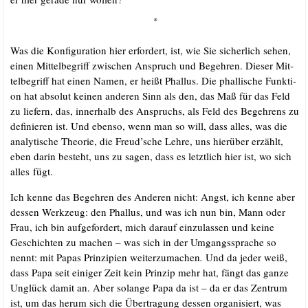
*
Was die Kon­fi­gu­ra­ti­on hier erfor­dert, ist, wie Sie sicher­lich sehen,
einen Mit­tel­be­griff zwi­schen Anspruch und Begeh­ren. Die­ser Mit­
tel­be­griff hat einen Namen, er heißt Phal­lus. Die phal­li­sche Funk­ti­
on hat abso­lut kei­nen ande­ren Sinn als den, das Maß für das Feld
zu lie­fern, das, inner­halb des Anspruchs, als Feld des Begeh­rens zu
defi­nie­ren ist. Und eben­so, wenn man so will, dass alles, was die
ana­ly­ti­sche Theo­rie, die Freud’sche Leh­re, uns hier­über erzählt,
eben dar­in besteht, uns zu sagen, dass es letzt­lich hier ist, wo sich
alles fügt.
Ich ken­ne das Begeh­ren des Ande­ren nicht: Angst, ich ken­ne aber
des­sen Werk­zeug: den Phal­lus, und was ich nun bin, Mann oder
Frau, ich bin auf­ge­for­dert, mich dar­auf ein­zu­las­sen und kei­ne
Geschich­ten zu machen – was sich in der Umgangs­spra­che so
nennt: mit Papas Prin­zi­pi­en wei­ter­zu­ma­chen
.
Und da jeder weiß,
dass Papa seit eini­ger Zeit kein Prin­zip mehr hat, fängt das gan­ze
Unglück damit an. Aber solan­ge Papa da ist – da er das Zen­trum
ist, um das her­um sich die Über­tra­gung des­sen orga­ni­siert, was