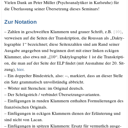
Vie­len Dank an Peter Mül­ler (Psy­cho­ana­ly­ti­ker in Karls­ru­he) für
die Über­las­sung sei­ner Über­set­zung die­ses Seminars!
Zur Notation
– Zah­len in geschweif­ten Klam­mern und grau­er Schrift, z.B.
{10}
,
ver­wei­sen auf die Sei­ten der Tran­skrip­ti­on, die Rous­san als „Dak­ty­
lo­gra­phie 1“ bezeich­net; die­se Sei­ten­zah­len sind am Rand sei­ner
Aus­ga­be ange­ge­ben und begin­nen dort mit einer lin­ken ecki­gen
Klam­mer, also etwa mit „[10“. Dak­ty­lo­gra­phie 1 ist die Tran­skrip­ti­
on, die man auf der Sei­te der ELP fin­det (mit Aus­nah­me der 20. Sit­
zung),
hier
.
– Ein dop­pel­ter Bin­de­strich, also: --, mar­kiert, dass an die­ser Stel­le
ein Satz gram­ma­tisch unvoll­stän­dig abbricht.
–
Wör­ter mit Stern­chen: im Ori­gi­nal deutsch.
–
Der Schräg­strich /​ ver­bin­det Übersetzungsvarianten.
–
Ein­fü­gun­gen in run­den Klam­mern ent­hal­ten For­mu­lie­run­gen des
fran­zö­si­schen Originals.
–
Ein­fü­gun­gen in ecki­gen Klam­mern die­nen der Erläu­te­rung und
sind nicht von Lacan.
–
Ein­fü­gun­gen in spit­zen Klam­mern: Ersatz für ver­mut­lich aus­ge­