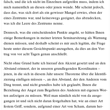
falsch, und die ich nicht im Ein­zel­nen auf­grei­fen muss, indem ich
mich nament­lich an die­sen oder jenen wen­de. Mir scheint jedoch,
dass das, was sich dort als ein gewis­ser Man­gel erwies, eben der
eines Zen­trums war, und kei­nes­wegs geeig­net, das abzu­de­cken,
was ich die Lee­re des Zen­trums nenne.
Den­noch, was die ent­schei­den­den Punk­te angeht, so hät­ten Ihnen
eini­ge Bemer­kun­gen in mei­ner letz­ten Semi­nar­sit­zung als War­nung
die­nen müs­sen, und des­halb scheint es mir auch legi­tim, die Fra­ge
heu­te unter die­sem Gesichts­punkt anzu­ge­hen, da dies an den Vor­
trag von vor acht Tagen genau anschließt.
Nicht ohne Grund hat­te ich hier­auf den Akzent gesetzt und an den
Abstand erin­nert, der in unse­ren grund­le­gen­den Koor­di­na­ten –
jenen, in die sich in die­sem Jahr unse­re Theo­re­me über die Iden­ti­fi­
zie­rung ein­fü­gen müs­sen –, an den Abstand, der den Ande­ren vom
Ding trennt, und nicht grund­los habe ich geglaubt, Ihnen die
Bezie­hung der Angst zum Begeh­ren des Ande­ren mit eige­nen Wor­
ten auf­zei­gen zu müs­sen. Weil man näm­lich nicht von da aus­ge­
gan­gen ist und sich nicht dar­an fest­ge­hal­ten hat, wie an einer Art
fes­tem Griff, son­dern, auf­grund einer Art von Scham, dar­um her­