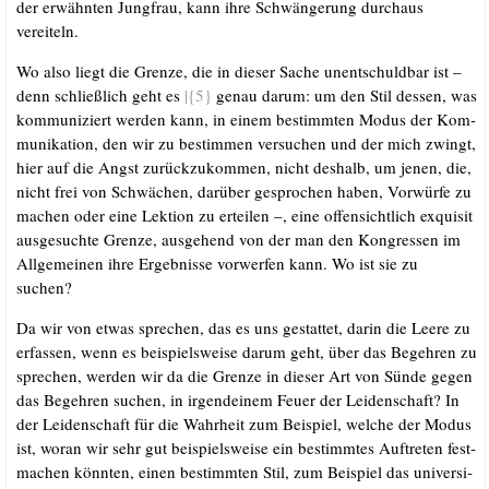
der erwähn­ten Jung­frau, kann ihre Schwän­ge­rung durch­aus
vereiteln.
Wo also liegt die Gren­ze, die in die­ser Sache unent­schuld­bar ist –
denn schließ­lich geht es
|{5}
genau dar­um: um den Stil des­sen, was
kom­mu­ni­ziert wer­den kann, in einem bestimm­ten Modus der Kom­
mu­ni­ka­ti­on, den wir zu bestim­men ver­su­chen und der mich zwingt,
hier auf die Angst zurück­zu­kom­men, nicht des­halb, um jenen, die,
nicht frei von Schwä­chen, dar­über gespro­chen haben, Vor­wür­fe zu
machen oder eine Lek­ti­on zu ertei­len –, eine offen­sicht­lich exqui­sit
aus­ge­such­te Gren­ze, aus­ge­hend von der man den Kon­gres­sen im
All­ge­mei­nen ihre Ergeb­nis­se vor­wer­fen kann. Wo ist sie zu
suchen?
Da wir von etwas spre­chen, das es uns gestat­tet, dar­in die Lee­re zu
erfas­sen, wenn es bei­spiels­wei­se dar­um geht, über das Begeh­ren zu
spre­chen, wer­den wir da die Gren­ze in die­ser Art von Sün­de gegen
das Begeh­ren suchen, in irgend­ei­nem Feu­er der Lei­den­schaft? In
der Lei­den­schaft für die Wahr­heit zum Bei­spiel, wel­che der Modus
ist, wor­an wir sehr gut bei­spiels­wei­se ein bestimm­tes Auf­tre­ten fest­
ma­chen könn­ten, einen bestimm­ten Stil, zum Bei­spiel das uni­ver­si­