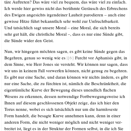
tä­re Auf­tre­ten? Das wäre viel zu bequem, das wäre viel zu ein­fach.
Ich wer­de hier gewiss nicht das berühm­te Geräusch des Erbre­chens
des Ewi­gen ange­sichts irgend­ei­ner Lau­heit par­odie­ren – auch eine
gewis­se Hit­ze führt bekannt­lich sehr wohl zur Unfrucht­bar­keit.
Und tat­säch­lich sagt unse­re Moral – eine Moral, die sich bereits
sehr gut hält, die christ­li­che Moral –, dass es nur eine Sün­de gibt,
die Sün­de wider den Geist.
Nun, wir hin­ge­gen möch­ten sagen, es gibt kei­ne Sün­de gegen das
Begeh­ren, genau so wenig wie es
|{6}
Furcht vor Apha­ni­sis gibt, in
dem Sin­ne, wie Herr Jones sie ver­steht. Wir kön­nen nur sagen, dass
wir uns in kei­nem Fall vor­wer­fen kön­nen, nicht genug zu begeh­ren.
Es gibt nur eine Sache, und dar­an kön­nen wir nichts ändern, es gibt
nur eine Sache, die zu fürch­ten ist, näm­lich die Beschränkt­heit, die
eigen­tüm­li­che Kur­ve der Bewe­gung die­ses unend­lich fla­chen
Wesens zu erken­nen, des­sen not­wen­di­ge Fort­be­we­gungs­wei­se ich
Ihnen auf die­sem geschlos­se­nen Objekt zei­ge, das ich hier den
Torus nen­ne, wobei es sich tat­säch­lich nur um die harm­lo­ses­te
Form han­delt, die besag­te Kur­ve anneh­men kann, denn in einer
ande­ren Form, die nicht weni­ger mög­lich und nicht weni­ger ver­
brei­tet ist, liegt es in der Struk­tur der For­men selbst, in die ich Sie