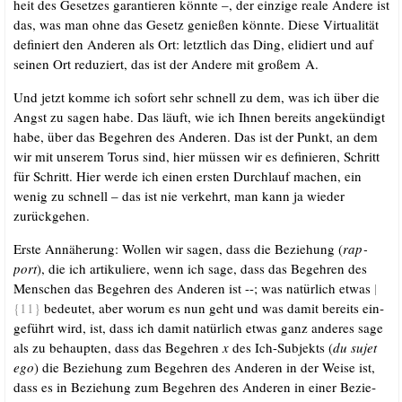
heit des Geset­zes garan­tie­ren könn­te –, der ein­zi­ge rea­le Ande­re ist
das, was man ohne das Gesetz genie­ßen könn­te. Die­se Vir­tua­li­tät
defi­niert den Ande­ren als Ort: letzt­lich das Ding, eli­diert und auf
sei­nen Ort redu­ziert, das ist der Ande­re mit gro­ßem A.
Und jetzt kom­me ich sofort sehr schnell zu dem, was ich über die
Angst zu sagen habe. Das läuft, wie ich Ihnen bereits ange­kün­digt
habe, über das Begeh­ren des Ande­ren. Das ist der Punkt, an dem
wir mit unse­rem Torus sind, hier müs­sen wir es defi­nie­ren, Schritt
für Schritt. Hier wer­de ich einen ers­ten Durch­lauf machen, ein
wenig zu schnell – das ist nie ver­kehrt, man kann ja wie­der
zurückgehen.
Ers­te Annä­he­rung: Wol­len wir sagen, dass die Bezie­hung (
rap­
port
), die ich arti­ku­lie­re, wenn ich sage, dass das Begeh­ren des
Men­schen das Begeh­ren des Ande­ren ist --; was natür­lich etwas
|
{11}
bedeu­tet, aber wor­um es nun geht und was damit bereits ein­
ge­führt wird, ist, dass ich damit natür­lich etwas ganz ande­res sage
als zu behaup­ten, dass das Begeh­ren
x
des Ich-Sub­jekts (
du sujet
ego
) die Bezie­hung zum Begeh­ren des Ande­ren in der Wei­se ist,
dass es in Bezie­hung zum Begeh­ren des Ande­ren in einer Bezie­