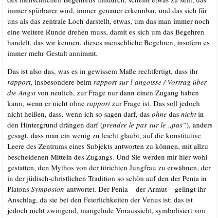
immer spür­ba­rer wird, immer genau­er erkenn­bar, und das sich für
uns als das zen­tra­le Loch dar­stellt, etwas, um das man immer noch
eine wei­te­re Run­de dre­hen muss, damit es sich um das Begeh­ren
han­delt, das wir ken­nen, die­ses mensch­li­che Begeh­ren, inso­fern es
immer mehr Gestalt annimmt.
Das ist also das, was es in gewis­sem Maße recht­fer­tigt, dass ihr
rap­port
, ins­be­son­de­re beim
rap­port sur l’angoisse /​ Vor­trag über
die Angst
von neu­lich, zur Fra­ge nur dann einen Zugang haben
kann, wenn er nicht ohne
rap­port
zur Fra­ge ist. Das soll jedoch
nicht hei­ßen, dass
,
wenn ich so sagen darf, das
ohne
das
nicht
in
den Hin­ter­grund drän­gen darf (
prend­re le pas sur le „pas“
), anders
gesagt, dass man ein wenig zu leicht glaubt, auf die kon­sti­tu­ti­ve
Lee­re des Zen­trums eines Sub­jekts ant­wor­ten zu kön­nen, mit all­zu
beschei­de­nen Mit­teln des Zugangs. Und Sie wer­den mir hier wohl
gestat­ten, den Mythos von der törich­ten Jung­frau zu erwäh­nen, der
in der jüdisch-christ­li­chen Tra­di­ti­on so schön auf den der Penia in
Pla­tons
Sym­po­si­on
ant­wor­tet. Der Penia – der Armut – gelingt ihr
Anschlag, da sie bei den Fei­er­lich­kei­ten der Venus ist; das ist
jedoch nicht zwin­gend, man­geln­de Vor­aus­sicht, sym­bo­li­siert von