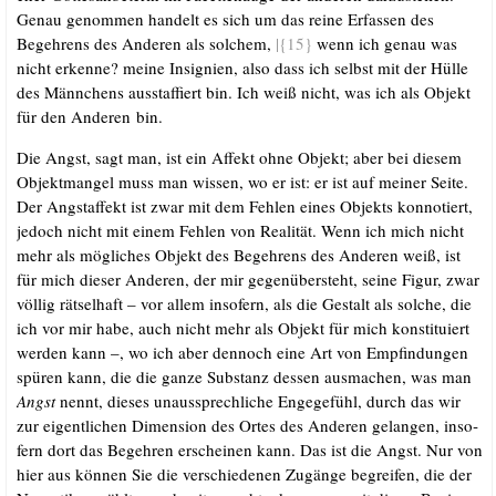
Genau genom­men han­delt es sich um das rei­ne Erfas­sen des
Begeh­rens des Ande­ren als sol­chem,
|{15}
wenn ich genau was
nicht erken­ne? mei­ne Insi­gni­en, also dass ich selbst mit der Hül­le
des Männ­chens aus­staf­fiert bin. Ich weiß nicht, was ich als Objekt
für den Ande­ren bin.
Die Angst, sagt man, ist ein Affekt ohne Objekt; aber bei die­sem
Objekt­man­gel muss man wis­sen, wo er ist: er ist auf mei­ner Sei­te.
Der Angst­af­fekt ist zwar mit dem Feh­len eines Objekts kon­no­tiert,
jedoch nicht mit einem Feh­len von Rea­li­tät. Wenn ich mich nicht
mehr als mög­li­ches Objekt des Begeh­rens des Ande­ren weiß, ist
für mich die­ser Ande­ren, der mir gegen­über­steht, sei­ne Figur, zwar
völ­lig rät­sel­haft – vor allem inso­fern, als die Gestalt als sol­che, die
ich vor mir habe, auch nicht mehr als Objekt für mich kon­sti­tu­iert
wer­den kann –, wo ich aber den­noch eine Art von Emp­fin­dun­gen
spü­ren kann, die die gan­ze Sub­stanz des­sen aus­ma­chen, was man
Angst
nennt, die­ses unaus­sprech­li­che Enge­ge­fühl, durch das wir
zur eigent­li­chen Dimen­si­on des Ortes des Ande­ren gelan­gen, inso­
fern dort das Begeh­ren erschei­nen kann. Das ist die Angst. Nur von
hier aus kön­nen Sie die ver­schie­de­nen Zugän­ge begrei­fen, die der