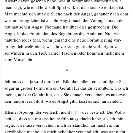
Ansatz davon gese­hen habe, was in bestimm­ten Momen­ten wie
man sagt, wie ein Heiß-kalt-Spiel wirk­te, das doch so ein­fach ist.
Man mach­te sich auf die Suche nach der Angst, genau­er nach dem,
was ursprüng­li­cher ist als die Angst, nach der Vor­angst, nach der
trau­ma­ti­schen Angst. Nie­mand hat über dies gespro­chen: Die
Angst ist das Emp­fin­den des Begeh­rens des Ande­ren. Nur, wie
natür­lich jedes Mal, wenn jemand eine neue For­mu­lie­rung vor­
bringt, ich weiß nicht, was da vor sich geht: die vor­he­ri­gen ver­
schwin­den in den Tie­fen Ihrer Taschen oder kom­men nicht mehr
zum Vorschein.
*
Ich muss das ja wohl durch ein Bild dar­stel­len, ent­schul­di­gen Sie,
sogar in gro­ber Form, um ein Gefühl für das zu ver­mit­teln, was ich
mei­ne, auf die Gefahr hin, dass Sie danach ver­su­chen, es anzu­wen­
den; und über­all dort, wo es Angst gibt. lässt es sich anwenden.
Klei­ner Apo­log, der viel­leicht nicht
|{14}
der bes­te ist. Die Wahr­
heit ist, dass ich mir das heu­te früh aus­ge­dacht habe, als ich mir
sag­te, ich müs­se ver­su­chen, mich ver­ständ­lich zu machen. Für
gewöhn­lich mache ich mich neben­her ver­ständ­lich, was gar nicht