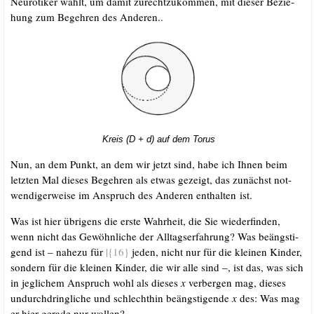
Neu­ro­ti­ker wählt, um damit zurecht­zu­kom­men, mit die­ser Bezie­
hung zum Begeh­ren des Anderen..
Kreis (D + d) auf dem Torus
Nun, an dem Punkt, an dem wir jetzt sind, habe ich Ihnen beim
letz­ten Mal die­ses Begeh­ren als etwas gezeigt, das zunächst not­
wen­di­ger­wei­se im Anspruch des Ande­ren ent­hal­ten ist.
Was ist hier übri­gens die ers­te Wahr­heit, die Sie wie­der­fin­den,
wenn nicht das Gewöhn­li­che der All­tags­er­fah­rung? Was beängs­ti­
gend ist – nahe­zu für
|{16}
jeden, nicht nur für die klei­nen Kin­der,
son­dern für die klei­nen Kin­der, die wir alle sind –, ist das, was sich
in jeg­li­chem Anspruch wohl als die­ses
x
ver­ber­gen mag, die­ses
undurch­dring­li­che und schlecht­hin beängs­ti­gen­de
x
des: Was mag
er hier gera­de nur wollen?