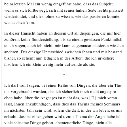
beim letz­ten Mal ein wenig ein­ge­führt habe, dass das Sub­jekt,
wenn es sich fort­be­wegt, sich mit sei­ner lin­ken Sei­te rechts plat­ziert
wie­der­fin­det, und dies, ohne zu wis­sen, wie das pas­sie­ren konn­te,
wie es dazu kam.
In die­ser Hin­sicht haben an die­sem Ort all die­je­ni­gen, die mir hier
zuhö­ren, kei­ne Son­der­stel­lung; bis zu einem gewis­sen Punkt möch­
te ich sagen, auch ich nicht, mir kann es genau­so pas­sie­ren wie den
ande­ren. Der ein­zi­ge Unter­schied zwi­schen ihnen und mir bestand
bis­her, so scheint mir, ledig­lich in der Arbeit, die ich inves­tie­re,
inso­fern ich ein klein wenig mehr auf­wen­de als sie.
*
Ich darf wohl sagen, bei einer Rei­he von Din­gen, die über ein The­
ma vor­ge­bracht wur­den, das ich sicher­lich noch nicht ange­spro­
chen habe, über die Angst (es ist nicht das, was
|{7}
mich ver­an­
lasst, Ihnen anzu­kün­di­gen, dass dies das The­ma mei­nes Semi­nars
im nächs­ten Jahr sein wird, sofern die Zeit, in der wir leben, es uns
erlaubt, dass es eines geben wird), zum The­ma der Angst habe ich
vie­le selt­sa­me Din­ge gehört, aben­teu­er­li­che Din­ge, nicht alle