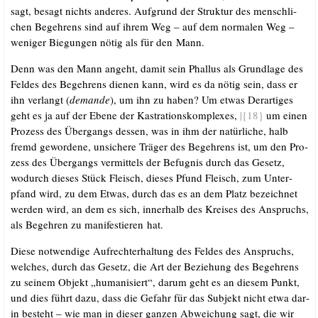
sagt, besagt nichts ande­res. Auf­grund der Struk­tur des mensch­li­
chen Begeh­rens sind auf ihrem Weg – auf dem nor­ma­len Weg –
weni­ger Bie­gun­gen nötig als für den Mann.
Denn was den Mann angeht, damit sein Phal­lus als Grund­la­ge des
Fel­des des Begeh­rens die­nen kann, wird es da nötig sein, dass er
ihn ver­langt (
deman­de
), um ihn zu haben? Um etwas Der­ar­ti­ges
geht es ja auf der Ebe­ne der Kas­tra­ti­ons­kom­ple­xes,
|{18}
um einen
Pro­zess des Über­gangs des­sen, was in ihm der natür­li­che, halb
fremd gewor­de­ne, unsi­che­re Trä­ger des Begeh­rens ist, um den Pro­
zess des Über­gangs ver­mit­tels der Befug­nis durch das Gesetz,
wodurch die­ses Stück Fleisch, die­ses Pfund Fleisch, zum Unter­
pfand wird, zu dem Etwas, durch das es an dem Platz bezeich­net
wer­den wird, an dem es sich, inner­halb des Krei­ses des Anspruchs,
als Begeh­ren zu mani­fes­tie­ren hat.
Die­se not­wen­di­ge Auf­recht­erhal­tung des Fel­des des Anspruchs,
wel­ches, durch das Gesetz, die Art der Bezie­hung des Begeh­rens
zu sei­nem Objekt „huma­ni­siert“, dar­um geht es an die­sem Punkt,
und dies führt dazu, dass die Gefahr für das Sub­jekt nicht etwa dar­
in besteht – wie man in die­ser gan­zen Abwei­chung sagt, die wir