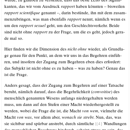
kan­ten, das wir vom Aus­druck
rap­port
haben könn­ten – bis­wei­len
rap­port sci­en­ti­fi­que
genannt –, dar­in bestün­de, ihn mit dem zusam­
men­zu­brin­gen, was man eben­falls
rap­port
nennt, näm­lich wenn es
um den
rap­port sexu­el
geht, um den Geschlechts­ver­kehr. Bei­de
sind nicht ohne
rap­port
zu der Fra­ge, um die es geht, jedoch gera­
de mal so.
Hier fin­den wir die Dimen­si­on des
nicht ohne
wie­der, als Grund­la­
ge genau für den Punkt, an dem wir uns in das Begeh­ren ein­füh­
ren, und inso­fern der Zugang zum Begeh­ren eben dies erfor­dert:
das Sub­jekt ist nicht ohne es zu haben – was zu haben? Genau das
ist die Frage.
Anders gesagt, dass der Zugang zum Begeh­ren auf einer Tat­sa­che
beruht, näm­lich dar­auf, dass die Begehr­lich­keit (
con­voi­ti­se
) des
mensch­lich genann­ten Wesens anfangs nie­der­ge­hal­ten wer­den
muss, um dann auf den Stu­fen einer Macht wie­der­her­ge­stellt zu
wer­den, wobei die Fra­ge die ist, die Macht
von wem
, viel­mehr die
Macht
von was
, vor allem aber,
wonach sie strebt
. Nun, das, was
sie sicht­bar und spür­bar anstrebt, durch sämt­li­che
|{4}
Wand­lun­gen
des mensch­li­chen Begeh­rens hin­durch, scheint etwas zu sein, das