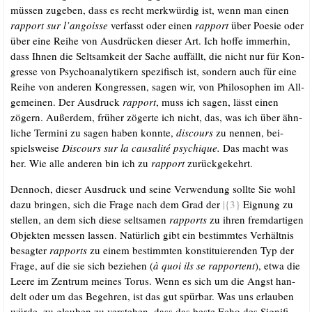
müs­sen zuge­ben, dass es recht merk­wür­dig ist, wenn man einen
rap­port sur l’angoisse
ver­fasst oder einen
rap­port
über Poe­sie oder
über eine Rei­he von Aus­drü­cken die­ser Art. Ich hof­fe immer­hin,
dass Ihnen die Selt­sam­keit der Sache auf­fällt, die nicht nur für Kon­
gres­se von Psy­cho­ana­ly­ti­kern spe­zi­fisch ist, son­dern auch für eine
Rei­he von ande­ren Kon­gres­sen, sagen wir, von Phi­lo­so­phen im All­
ge­mei­nen. Der Aus­druck
rap­port
, muss ich sagen, lässt einen
zögern. Außer­dem, frü­her zöger­te ich nicht, das, was ich über ähn­
li­che Ter­mi­ni zu sagen haben konn­te,
dis­cours
zu nen­nen, bei­
spiels­wei­se
Dis­cours sur la cau­sa­li­té psy­chi­que.
Das macht was
her. Wie alle ande­ren bin ich zu
rap­port
zurück­ge­kehrt.
Den­noch, die­ser Aus­druck und sei­ne Ver­wen­dung soll­te Sie wohl
dazu brin­gen, sich die Fra­ge nach dem Grad der
|{3}
Eig­nung zu
stel­len, an dem sich die­se selt­sa­men
rap­ports
zu ihren fremd­ar­ti­gen
Objek­ten mes­sen las­sen. Natür­lich gibt ein bestimm­tes Ver­hält­nis
besag­ter
rap­ports
zu einem bestimm­ten kon­sti­tu­ie­ren­den Typ der
Fra­ge, auf die sie sich bezie­hen (
à quoi ils se rap­portent
), etwa die
Lee­re im Zen­trum mei­nes Torus. Wenn es sich um die Angst han­
delt oder um das Begeh­ren, ist das gut spür­bar. Was uns erlau­ben
wür­de, zu glau­ben zu ver­ste­hen, dass das bes­te Echo des Signi­fi­