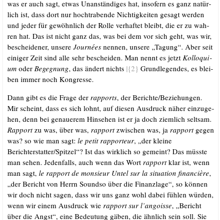
was er auch sagt, etwas Unan­stän­di­ges hat, inso­fern es ganz natür­
lich ist, dass dort nur hoch­tra­ben­de Nich­tig­kei­ten gesagt wer­den
und jeder für gewöhn­lich der Rol­le ver­haf­tet bleibt, die er zu wah­
ren hat. Das ist nicht ganz das, was bei dem vor sich geht, was wir,
beschei­de­ner, unse­re
Jour­nées
nen­nen, unse­re „Tagung“. Aber seit
eini­ger Zeit sind alle sehr beschei­den. Man nennt es jetzt
Kol­lo­qui­
um
oder
Begeg­nung
, das ändert nichts
|{2}
Grund­le­gen­des, es blei­
ben immer noch Kongresse.
Dann gibt es die Fra­ge der
rap­ports
, der Berichte/​Beziehungen.
Mir scheint, dass es sich lohnt, auf die­sen Aus­druck näher ein­zu­ge­
hen, denn bei genaue­rem Hin­se­hen ist er ja doch ziem­lich selt­sam.
Rap­port
zu was, über was,
rap­port
zwi­schen was, ja
rap­port
gegen
was? so wie man sagt:
le petit rap­por­teur
, „der klei­ne
Berichterstatter/​Spitzel“? Ist das wirk­lich so gemeint? Das müss­te
man sehen. Jeden­falls, auch wenn das Wort
rap­port
klar ist, wenn
man sagt,
le rap­port de mon­sieur Untel sur la situa­ti­on finan­ciè­re
,
„der Bericht von Herrn Sound­so über die Finanz­la­ge“, so kön­nen
wir doch nicht sagen, dass wir uns ganz wohl dabei füh­len wür­den,
wenn wir einem Aus­druck wie
rap­port sur l’angoisse
, „Bericht
über die Angst“, eine Bedeu­tung gäben, die ähn­lich sein soll. Sie