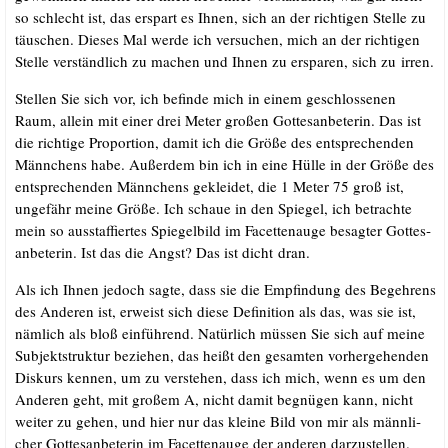
so schlecht ist, das erspart es Ihnen, sich an der rich­ti­gen Stel­le zu
täu­schen. Die­ses Mal wer­de ich ver­su­chen, mich an der rich­ti­gen
Stel­le ver­ständ­lich zu machen und Ihnen zu erspa­ren, sich zu irren.
Stel­len Sie sich vor, ich befin­de mich in einem geschlos­se­nen
Raum, allein mit einer drei Meter gro­ßen Got­tes­an­be­te­rin. Das ist
die rich­ti­ge Pro­por­ti­on, damit ich die Grö­ße des ent­spre­chen­den
Männ­chens habe. Außer­dem bin ich in eine Hül­le in der Grö­ße des
ent­spre­chen­den Männ­chens geklei­det, die 1 Meter 75 groß ist,
unge­fähr mei­ne Grö­ße. Ich schaue in den Spie­gel, ich betrach­te
mein so aus­staf­fier­tes Spie­gel­bild im Facet­ten­au­ge besag­ter Got­tes­
an­be­te­rin. Ist das die Angst? Das ist dicht dran.
Als ich Ihnen jedoch sag­te, dass sie die Emp­fin­dung des Begeh­rens
des Ande­ren ist, erweist sich die­se Defi­ni­ti­on als das, was sie ist,
näm­lich als bloß ein­füh­rend. Natür­lich müs­sen Sie sich auf mei­ne
Sub­jekt­struk­tur bezie­hen, das heißt den gesam­ten vor­her­ge­hen­den
Dis­kurs ken­nen, um zu ver­ste­hen, dass ich mich, wenn es um den
Ande­ren geht, mit gro­ßem A, nicht damit begnü­gen kann, nicht
wei­ter zu gehen, und hier nur das klei­ne Bild von mir als männ­li­
cher Got­tes­an­be­te­rin im Facet­ten­au­ge der ande­ren dar­zu­stel­len.