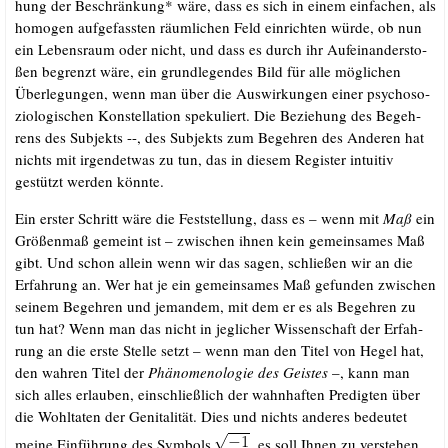
hung der Beschrän­kung* wäre, dass es sich in einem ein­fa­chen, als
homo­gen auf­ge­fass­ten räum­li­chen Feld ein­rich­ten wür­de, ob nun
ein Lebens­raum oder nicht, und dass es durch ihr Auf­ein­an­der­sto­
ßen begrenzt wäre, ein grund­le­gen­des Bild für alle mög­li­chen
Über­le­gun­gen, wenn man über die Aus­wir­kun­gen einer psy­cho­so­
zio­lo­gi­schen Kon­stel­la­ti­on spe­ku­liert. Die Bezie­hung des Begeh­
rens des Sub­jekts --, des Sub­jekts zum Begeh­ren des Ande­ren hat
nichts mit irgend­et­was zu tun, das in die­sem Regis­ter intui­tiv
gestützt wer­den könnte.
Ein ers­ter Schritt wäre die Fest­stel­lung, dass es – wenn mit
Maß
ein
Grö­ßen­maß gemeint ist – zwi­schen ihnen kein gemein­sa­mes Maß
gibt. Und schon allein wenn wir das sagen, schlie­ßen wir an die
Erfah­rung an. Wer hat je ein gemein­sa­mes Maß gefun­den zwi­schen
sei­nem Begeh­ren und jeman­dem, mit dem er es als Begeh­ren zu
tun hat? Wenn man das nicht in jeg­li­cher Wis­sen­schaft der Erfah­
rung an die ers­te Stel­le setzt – wenn man den Titel von Hegel hat,
den wah­ren Titel der
Phä­no­me­no­lo­gie des Geis­tes
–, kann man
sich alles erlau­ben, ein­schließ­lich der wahn­haf­ten Pre­dig­ten über
die Wohl­ta­ten der Geni­ta­li­tät. Dies und nichts ande­res bedeu­tet
mei­ne Ein­füh­rung des Sym­bols
, es soll Ihnen zu ver­ste­hen