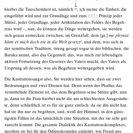
hier­bei die Tau­schein­heit ist, näm­lich
, ich mei­ne die Ein­heit, die
ein­ge­führt wird und zur Grund­la­ge und zum
|{17}
Prin­zip jeder
Stüt­ze, jeder Grund­la­ge, jeder Arti­ku­la­ti­on des Fel­des des Begeh­
rens wird –, nun, da kön­nen die Din­ge wei­ter­ge­hen, sie wer­den
sich genau erstre­cken zwi­schen
,
im Grenz­fall, dem [gr.]
me phy­nai:
hät­te er mich doch nie in die Welt gesetzt!
, und dem, was sich in
der semi­ti­schen Tra­di­ti­on, streng gesagt sogar in der bibli­schen, die
Bara­ka nennt, also das Gegen­teil: das, was mich zur leben­di­gen
akti­ven Fort­set­zung des Geset­zes des Vaters macht, des Vaters als
Ursprung all des­sen, was als Begeh­ren wei­ter­ge­ge­ben wird.
Die Kas­tra­ti­ons­angst also, Sie wer­den hier sehen, dass sie zwei
Bedeu­tun­gen und zwei Ebe­nen hat. Denn wenn der Phal­lus das
ver­mit­teln­de Ele­ment ist, das dem Begeh­ren sei­ne Stüt­ze gibt, nun
ja, dann ist die Frau hier­bei nicht die am schlech­tes­ten Aus­ge­stat­te­
te, denn schließ­lich ist es für sie ganz ein­fach: da sie ihn nicht hat,
hat sie ihn nur zu begeh­ren, und, weiß der Him­mel, in den güns­
tigs­ten Fäl­len ist das tat­säch­lich eine Situa­ti­on, mit der sie sehr gut
zurecht kommt. Die gesam­te Dia­lek­tik des Kas­tra­ti­ons­kom­ple­xes,
inso­fern sie bei ihr den Ödi­pus­kom­plex ein­lei­tet, wie Freud uns