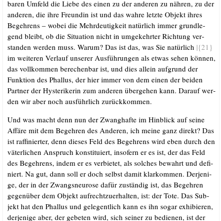
ba­ren Umfeld die Lie­be des einen zu der ande­ren zu näh­ren, zu der
ande­ren, die ihre Freun­din ist und das wah­re letz­te Objekt ihres
Begeh­rens – wobei die Mehr­deu­tig­keit natür­lich immer grund­le­
gend bleibt, ob die Situa­ti­on nicht in umge­kehr­ter Rich­tung ver­
stan­den wer­den muss. War­um? Das ist das, was Sie natür­lich
|{21}
im wei­te­ren Ver­lauf unse­rer Aus­füh­run­gen als etwas sehen kön­nen,
das voll­kom­men bere­chen­bar ist, und dies allein auf­grund der
Funk­ti­on des Phal­lus, der hier immer von dem einen der bei­den
Part­ner der Hys­te­ri­ke­rin zum ande­ren über­ge­hen kann. Dar­auf wer­
den wir aber noch aus­führ­lich zurückkommen.
Und was macht denn nun der Zwang­haf­te im Hin­blick auf sei­ne
Affä­re mit dem Begeh­ren des Ande­ren, ich mei­ne ganz direkt? Das
ist raf­fi­nier­ter, denn die­ses Feld des Begeh­rens wird eben durch den
väter­li­chen Anspruch kon­sti­tu­iert, inso­fern er es ist, der das Feld
des Begeh­rens, indem er es ver­bie­tet, als sol­ches bewahrt und defi­
niert. Na gut, dann soll er doch selbst damit klar­kom­men. Der­je­ni­
ge, der in der Zwangs­neu­ro­se dafür zustän­dig ist, das Begeh­ren
gegen­über dem Objekt auf­recht­zu­er­hal­ten, ist: der Tote. Das Sub­
jekt hat den Phal­lus und gele­gent­lich kann es ihn sogar exhi­bie­ren,
der­je­ni­ge aber, der gebe­ten wird, sich sei­ner zu bedie­nen, ist der