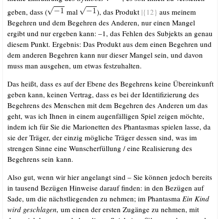
geben, dass (
mal
), das Pro­dukt
|{12}
aus mei­nem
Begeh­ren und dem Begeh­ren des Ande­ren, nur einen Man­gel
ergibt und nur erge­ben kann: –1, das Feh­len des Sub­jekts an genau
die­sem Punkt. Ergeb­nis: Das Pro­dukt aus dem einen Begeh­ren und
dem ande­ren Begeh­ren kann nur die­ser Man­gel sein, und davon
muss man aus­ge­hen, um etwas festzuhalten.
Das heißt, dass es auf der Ebe­ne des Begeh­rens kei­ne Über­ein­kunft
geben kann, kei­nen Ver­trag, dass es bei der Iden­ti­fi­zie­rung des
Begeh­rens des Men­schen mit dem Begeh­ren des Ande­ren um das
geht, was ich Ihnen in einem augen­fäl­li­gen Spiel zei­gen möch­te,
indem ich für Sie die Mario­net­ten des Phan­tas­mas spie­len las­se, da
sie der Trä­ger, der ein­zig mög­li­che Trä­ger des­sen sind, was im
stren­gen Sin­ne eine Wunsch­er­fül­lung /​ eine Rea­li­sie­rung des
Begeh­rens sein kann.
Also gut, wenn wir hier ange­langt sind – Sie kön­nen jedoch bereits
in tau­send Bezü­gen Hin­wei­se dar­auf fin­den: in den Bezü­gen auf
Sade, um die nächst­lie­gen­den zu neh­men; im Phan­tas­ma
Ein Kind
wird geschla­gen,
um einen der ers­ten Zugän­ge zu neh­men, mit