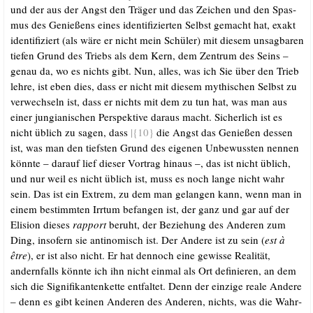
und der aus der Angst den Trä­ger und das Zei­chen und den Spas­
mus des Genie­ßens eines iden­ti­fi­zier­ten Selbst gemacht hat, exakt
iden­ti­fi­ziert (als wäre er nicht mein Schü­ler) mit die­sem unsag­ba­ren
tie­fen Grund des Triebs als dem Kern, dem Zen­trum des Seins –
genau da, wo es nichts gibt. Nun, alles, was ich Sie über den Trieb
leh­re, ist eben dies, dass er nicht mit die­sem mythi­schen Selbst zu
ver­wech­seln ist, dass er nichts mit dem zu tun hat, was man aus
einer jun­gia­ni­schen Per­spek­ti­ve dar­aus macht. Sicher­lich ist es
nicht üblich zu sagen, dass
|{10}
die Angst das Genie­ßen des­sen
ist, was man den tiefs­ten Grund des eige­nen Unbe­wuss­ten nen­nen
könn­te – dar­auf lief die­ser Vor­trag hin­aus –, das ist nicht üblich,
und nur weil es nicht üblich ist, muss es noch lan­ge nicht wahr
sein. Das ist ein Extrem, zu dem man gelan­gen kann, wenn man in
einem bestimm­ten Irr­tum befan­gen ist, der ganz und gar auf der
Eli­si­on die­ses
rap­port
beruht, der Bezie­hung des Ande­ren zum
Ding, inso­fern sie anti­no­misch ist. Der Ande­re ist zu sein (
est à
être
), er ist also nicht. Er hat den­noch eine gewis­se Rea­li­tät,
andern­falls könn­te ich ihn nicht ein­mal als Ort defi­nie­ren, an dem
sich die Signi­fi­kan­ten­ket­te ent­fal­tet. Denn der ein­zi­ge rea­le Ande­re
– denn es gibt kei­nen Ande­ren des Ande­ren, nichts, was die Wahr­