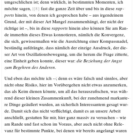
um­ge­schli­chen ist; denn wirk­lich, in bestimm­ten Momen­ten, ich
möch­te sagen,
|{8}
fast die gan­ze Zeit über und bis in die­se
rap­
ports
hin­ein, von denen ich gespro­chen habe – aus irgend­ei­nem
Grund, der mit die­ser Art Man­gel zusam­men­hängt, der nicht der
rich­ti­ge ist –, bis in die­se
rap­ports
hin­ein also kön­nen Sie am Ran­
de immer­hin die­ses Etwas kon­no­tie­ren, näm­lich die Kon­ver­genz,
die sich, gewis­ser­ma­ßen wie die Aus­rich­tung einer Kom­pass­na­del,
bestän­dig auf­dräng­te, dass näm­lich der ein­zi­ge Aus­druck, der die­
ser Art von Oszil­la­ti­ons­be­we­gung, um die her­um die Fra­ge zit­ter­te,
eine Ein­heit geben konn­te, die­ser war:
die Bezie­hung der Angst
zum Begeh­ren des Ande­ren
.
Und eben das möch­te ich --; denn es wäre falsch und sinn­los, aber
nicht ohne Risi­ko, hier im Vor­über­ge­hen nicht etwas anzu­mer­ken,
das als Keim die­nen könn­te, um all das her­aus­zu­fi­schen, was wäh­
rend die­ser klei­nen Zusam­men­kunft, bei der zuneh­mend mar­kan­te­
re Din­ge geäu­ßert wur­den, an sicher­lich Inter­es­san­tem gesagt wur­
de. Damit sich das nicht ver­flüch­tigt, damit es an unse­re Arbeit
anschließt, gestat­ten Sie mir, hier ganz mas­siv zu ver­su­chen – wie
am Ran­de und fast schon im Vor­aus, aber auch nicht ohne Rele­
vanz für bestimm­te Punk­te, bei denen wir bereits ange­langt waren