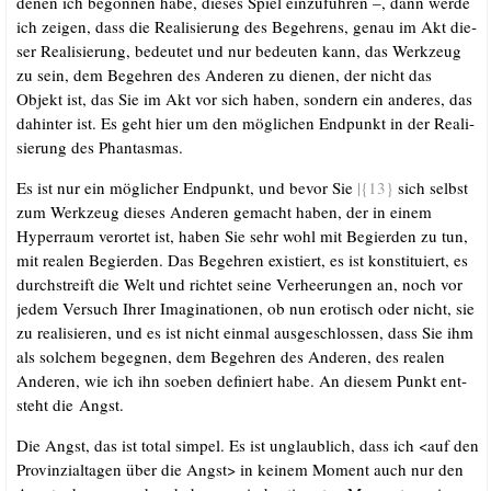
denen ich begon­nen habe, die­ses Spiel ein­zu­füh­ren –, dann wer­de
ich zei­gen, dass die Rea­li­sie­rung des Begeh­rens, genau im Akt die­
ser Rea­li­sie­rung, bedeu­tet und nur bedeu­ten kann, das Werk­zeug
zu sein, dem Begeh­ren des Ande­ren zu die­nen, der nicht das
Objekt ist, das Sie im Akt vor sich haben, son­dern ein ande­res, das
dahin­ter ist. Es geht hier um den mög­li­chen End­punkt in der Rea­li­
sie­rung des Phantasmas.
Es ist nur ein mög­li­cher End­punkt, und bevor Sie
|{13}
sich selbst
zum Werk­zeug die­ses Ande­ren gemacht haben, der in einem
Hyper­raum ver­or­tet ist, haben Sie sehr wohl mit Begier­den zu tun,
mit rea­len Begier­den. Das Begeh­ren exis­tiert, es ist kon­sti­tu­iert, es
durch­streift die Welt und rich­tet sei­ne Ver­hee­run­gen an, noch vor
jedem Ver­such Ihrer Ima­gi­na­tio­nen, ob nun ero­tisch oder nicht, sie
zu rea­li­sie­ren, und es ist nicht ein­mal aus­ge­schlos­sen, dass Sie ihm
als sol­chem begeg­nen, dem Begeh­ren des Ande­ren, des rea­len
Ande­ren, wie ich ihn soeben defi­niert habe. An die­sem Punkt ent­
steht die Angst.
Die Angst, das ist total sim­pel. Es ist unglaub­lich, dass ich <auf den
Pro­vin­zi­al­ta­gen über die Angst> in kei­nem Moment auch nur den