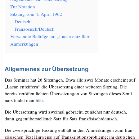
Zur Nota­ti­on
Sit­zung vom 4. April 1962
Deutsch
Französisch/​Deutsch
Ver­wand­te Bei­trä­ge auf „Lacan entziffern“
Anmer­kun­gen
Allgemeines zur Übersetzung
Das Semi­nar hat 26 Sit­zun­gen. Etwa alle zwei Mona­te erscheint auf
„Lacan ent­zif­fern“ die Über­set­zung einer wei­te­ren Sit­zung. Die
bereits ver­öf­fent­lich­ten Über­set­zun­gen von Sit­zun­gen die­ses Semi­
nars fin­det man
hier
.
Die Über­set­zung wird zwei­mal gebracht, zunächst nur deutsch,
dann gegen­über­stel­lend: Satz für Satz französisch/​deutsch.
Die zwei­spra­chi­ge Fas­sung ent­hält in den Anmer­kun­gen zum fran­
zö­si­schen Text Hin­wei­se auf Tran­skrip­ti­ons­pro­ble­me; im deut­schen