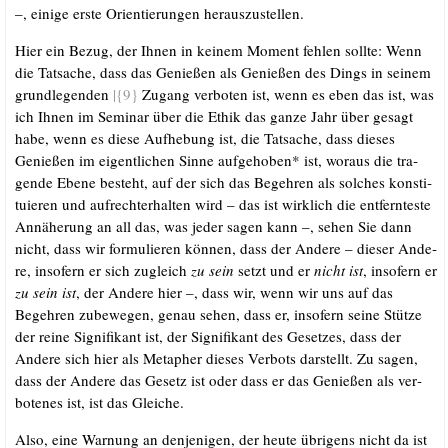
–, eini­ge ers­te Ori­en­tie­run­gen herauszustellen.
Hier ein Bezug, der Ihnen in kei­nem Moment feh­len soll­te: Wenn
die Tat­sa­che, dass das Genie­ßen als Genie­ßen des Dings in sei­nem
grund­le­gen­den
|{9}
Zugang ver­bo­ten ist, wenn es eben das ist, was
ich Ihnen im Semi­nar über die Ethik das gan­ze Jahr über gesagt
habe, wenn es die­se Auf­he­bung ist, die Tat­sa­che, dass die­ses
Genie­ßen im eigent­li­chen Sin­ne auf­ge­ho­ben* ist, wor­aus die tra­
gen­de Ebe­ne besteht, auf der sich das Begeh­ren als sol­ches kon­sti­
tu­ie­ren und auf­recht­erhal­ten wird – das ist wirk­lich die ent­fern­tes­te
Annä­he­rung an all das, was jeder sagen kann –, sehen Sie dann
nicht, dass wir for­mu­lie­ren kön­nen, dass der Ande­re – die­ser Ande­
re, inso­fern er sich zugleich
zu sein
setzt und er
nicht ist
, inso­fern er
zu sein ist
, der Ande­re hier –, dass wir, wenn wir uns auf das
Begeh­ren zube­we­gen, genau sehen, dass er, inso­fern sei­ne Stüt­ze
der rei­ne Signi­fi­kant ist, der Signi­fi­kant des Geset­zes, dass der
Ande­re sich hier als Meta­pher die­ses Ver­bots dar­stellt. Zu sagen,
dass der Ande­re das Gesetz ist oder dass er das Genie­ßen als ver­
bo­te­nes ist, ist das Gleiche.
Also, eine War­nung an den­je­ni­gen, der heu­te übri­gens nicht da ist