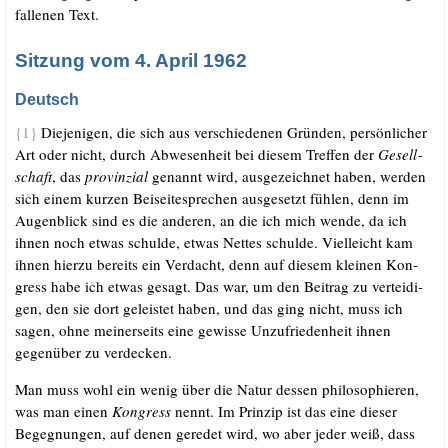
fal­le­nen Text.
.
Sitzung vom 4. April 1962
Deutsch
{1}
Die­je­ni­gen, die sich aus ver­schie­de­nen Grün­den, per­sön­li­cher
Art oder nicht, durch Abwe­sen­heit bei die­sem Tref­fen der
Gesell­
schaft
, das
pro­vin­zi­al
genannt wird, aus­ge­zeich­net haben, wer­den
sich einem kur­zen Bei­sei­te­spre­chen aus­ge­setzt füh­len, denn im
Augen­blick sind es die ande­ren, an die ich mich wen­de, da ich
ihnen noch etwas schul­de, etwas Net­tes schul­de. Viel­leicht kam
ihnen hier­zu bereits ein Ver­dacht, denn auf die­sem klei­nen Kon­
gress habe ich etwas gesagt. Das war, um den Bei­trag zu ver­tei­di­
gen, den sie dort geleis­tet haben, und das ging nicht, muss ich
sagen, ohne mei­ner­seits eine gewis­se Unzu­frie­den­heit ihnen
gegen­über zu verdecken.
Man muss wohl ein wenig über die Natur des­sen phi­lo­so­phie­ren,
was man einen
Kon­gress
nennt. Im Prin­zip ist das eine die­ser
Begeg­nun­gen, auf denen gere­det wird, wo aber jeder weiß, dass