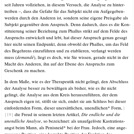
seit Jah­ren voll­zie­hen, in die­sem Ver­such, die Ana­ly­se zu hin­ter­
trei­ben –, dass die Gefahr für das Sub­jekt nicht ein Auf­ge­ge­ben­
wer­den durch den Ande­ren ist, son­dern sei­ne eige­ne Preis­ga­be als
Sub­jekt gegen­über dem Anspruch. Denn dadurch, dass es die Kon­
sti­tu­ie­rung sei­ner Bezie­hung zum Phal­lus strikt auf dem Fel­de des
Anspruchs ent­wi­ckelt und lebt, hat die­ser Anspruch genau gesagt
hier nicht sei­nen End­punkt, denn obwohl der Phal­lus, um das Feld
des Begeh­rens ein­zu­füh­ren und zu eta­blie­ren, ver­langt wer­den
muss (
deman­dé
), liegt es doch, wie Sie wis­sen, gera­de nicht in der
Macht des Ande­ren, ihn auf der Ebe­ne des Anspruchs zum
Geschenk zu machen.
In dem Maße, wie es der The­ra­peu­tik nicht gelingt, den Abschluss
der Ana­ly­se bes­ser zu bewäl­ti­gen als bis­her, wie es ihr nicht
gelingt, die Ana­ly­se aus dem Kreis her­aus­zu­füh­ren, der dem
Anspruch eigen ist, stößt sie sich, endet sie am Schluss bei die­ser
ein­for­dern­den Form, die­ser uner­sätt­li­chen, unend­li­chen* Form,
|
{19}
die Freud in sei­nem letz­ten Arti­kel,
Die end­li­che und die
unend­li­che Ana­ly­se
, so bezeich­net: als unauf­ge­lös­te Kas­tra­ti­ons­
angst beim Mann, als Penis­neid* bei der Frau. Jedoch, eine ange­
mes­se­ne Posi­ti­on, eine kor­rek­te Posi­ti­on der Funk­ti­on des