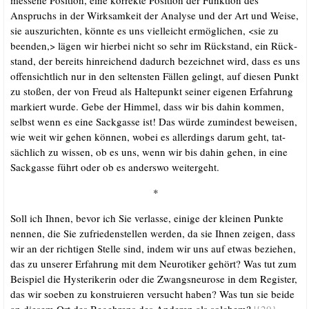
Anspruchs in der Wirk­sam­keit der Ana­ly­se und der Art und Wei­se,
sie aus­zu­rich­ten, könn­te es uns viel­leicht ermög­li­chen, <sie zu
been­den,> lägen wir hier­bei nicht so sehr im Rück­stand, ein Rück­
stand, der bereits hin­rei­chend dadurch bezeich­net wird, dass es uns
offen­sicht­lich nur in den sel­tens­ten Fäl­len gelingt, auf die­sen Punkt
zu sto­ßen, der von Freud als Hal­te­punkt sei­ner eige­nen Erfah­rung
mar­kiert wur­de. Gebe der Him­mel, dass wir bis dahin kom­men,
selbst wenn es eine Sack­gas­se ist! Das wür­de zumin­dest bewei­sen,
wie weit wir gehen kön­nen, wobei es aller­dings dar­um geht, tat­
säch­lich zu wis­sen, ob es uns, wenn wir bis dahin gehen, in eine
Sack­gas­se führt oder ob es anders­wo weitergeht.
*
Soll ich Ihnen, bevor ich Sie ver­las­se, eini­ge der klei­nen Punk­te
nen­nen, die Sie zufrie­den­stel­len wer­den, da sie Ihnen zei­gen, dass
wir an der rich­ti­gen Stel­le sind, indem wir uns auf etwas bezie­hen,
das zu unse­rer Erfah­rung mit dem Neu­ro­ti­ker gehört? Was tut zum
Bei­spiel die Hys­te­ri­ke­rin oder die Zwangs­neu­ro­se in dem Regis­ter,
das wir soeben zu kon­stru­ie­ren ver­sucht haben? Was tun sie bei­de
an die­sem Ort des Begeh­rens des Ande­ren als sol­chem?
|{20}