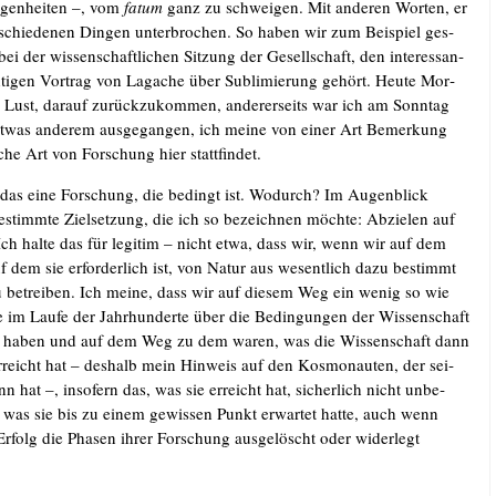
­gen­hei­ten –, vom
fatum
ganz zu schwei­gen. Mit ande­ren Wor­ten, er
schie­de­nen Din­gen unter­bro­chen. So haben wir zum Bei­spiel ges­
i der wis­sen­schaft­li­chen Sit­zung der Gesell­schaft, den inter­es­san­
ti­gen Vor­trag von Lag­a­che über Sub­li­mie­rung gehört. Heu­te Mor­
h Lust, dar­auf zurück­zu­kom­men, ande­rer­seits war ich am Sonn­tag
twas ande­rem aus­ge­gan­gen, ich mei­ne von einer Art Bemer­kung
­che Art von For­schung hier stattfindet.
st das eine For­schung, die bedingt ist. Wodurch? Im Augen­blick
stimm­te Ziel­set­zung, die ich so bezeich­nen möch­te: Abzie­len auf
 Ich hal­te das für legi­tim – nicht etwa, dass wir, wenn wir auf dem
 dem sie erfor­der­lich ist, von Natur aus wesent­lich dazu bestimmt
u betrei­ben. Ich mei­ne, dass wir auf die­sem Weg ein wenig so wie
e im Lau­fe der Jahr­hun­der­te über die Bedin­gun­gen der Wis­sen­schaft
t haben und auf dem Weg zu dem waren, was die Wis­sen­schaft dann
 erreicht hat – des­halb mein Hin­weis auf den Kos­mo­nau­ten, der sei­
n hat –, inso­fern das, was sie erreicht hat, sicher­lich nicht unbe­
, was sie bis zu einem gewis­sen Punkt erwar­tet hat­te, auch wenn
rfolg die Pha­sen ihrer For­schung aus­ge­löscht oder wider­legt