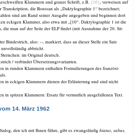
 geschweif­ten Klam­mern und grau­er Schrift, z.B.
{10}
, ver­wei­sen auf
r Tran­skrip­ti­on, die Rous­san als „Dak­ty­lo­gra­phie 1“ bezeich­net;
n­zah­len sind am Rand sei­ner Aus­ga­be ange­ge­ben und begin­nen dort
­ken ecki­gen Klam­mer, also etwa mit „[10“. Dak­ty­lo­gra­phie 1 ist die
­on, die man auf der Sei­te der ELP fin­det (mit Aus­nah­me der 20. Sit­
ter Bin­de­strich, also: --, mar­kiert, dass an die­ser Stel­le ein Satz
 unvoll­stän­dig abbricht.
 Stern­chen: im Ori­gi­nal deutsch.
strich /​ ver­bin­det Übersetzungsvarianten.
gen in run­den Klam­mern ent­hal­ten For­mu­lie­run­gen des fran­zö­si­
als.
gen in ecki­gen Klam­mern die­nen der Erläu­te­rung und sind nicht
en in spit­zen Klam­mern: Ersatz für ver­mut­lich aus­ge­fal­le­nen Text.
.
vom 14. März 1962
a­log, den ich mit Ihnen füh­re, gibt es zwangs­läu­fig
hia­tus
,
sal­tus
,