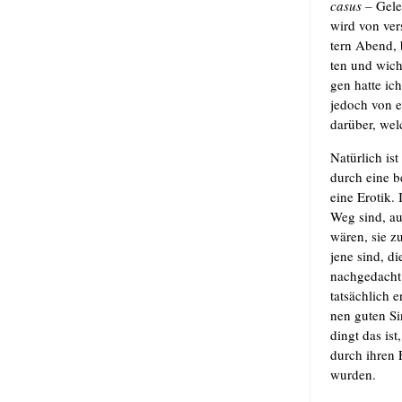
casus –
Gele
wird von ver­
tern Abend, be
ten und wich­
gen hat­te ic
jedoch von e
dar­über, wel
Natür­lich i
durch eine be
eine Ero­tik.
Weg sind, auf
wären, sie z
jene sind, di
nach­ge­dach
tat­säch­lich
nen guten Sin
dingt das ist
durch ihren E
wurden.