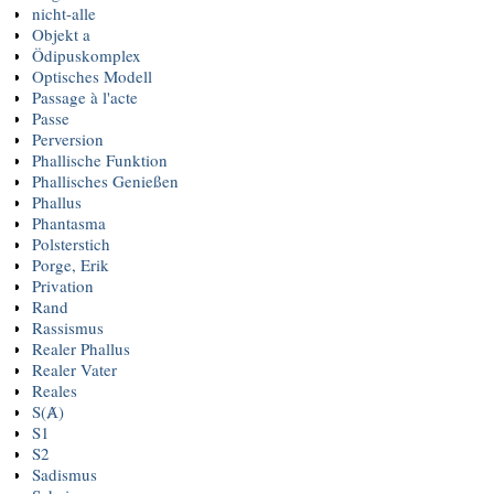
nicht-alle
Objekt a
Ödipuskomplex
Optisches Modell
Passage à l'acte
Passe
Perversion
Phallische Funktion
Phallisches Genießen
Phallus
Phantasma
Polsterstich
Porge, Erik
Privation
Rand
Rassismus
Realer Phallus
Realer Vater
Reales
S(Ⱥ)
S1
S2
Sadismus