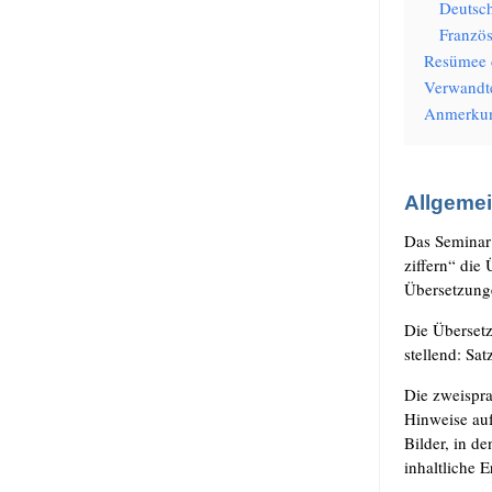
Deutsc
Französ
Resü­mee 
Ver­wand­t
Anmer­ku
Allgeme
Das Semi­nar
zif­fern“ die 
Über­set­zun­
Die Über­set
stel­lend: Sa
Die zwei­spra
Hin­wei­se au
Bil­der, in d
inhalt­li­che