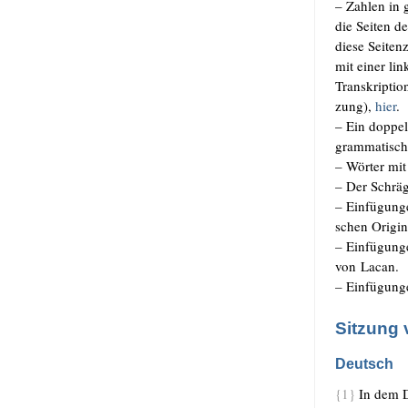
– Zah­len in
die Sei­ten de
die­se Sei­te
mit einer lin
Tran­skrip­ti
zung),
hier
.
– Ein dop­pel­
gram­ma­tisch
–
Wör­ter mit
–
Der Schräg­
–
Ein­fü­gun­
schen Origin
–
Ein­fü­gun­
von Lacan.
–
Ein­fü­gun­g
Sitzung 
Deutsch
{1}
In dem Di