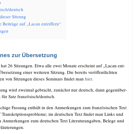
h
isch/​deutsch
die­ser Sitzung
e Bei­trä­ge auf „Lacan entziffern“
n­gen
ines zur Übersetzung
 hat 26 Sit­zun­gen. Etwa alle zwei Mona­te erscheint auf „Lacan ent­
Über­set­zung einer wei­te­ren Sit­zung. Die bereits ver­öf­fent­lich­ten
gen von Sit­zun­gen die­ses Semi­nars fin­det man
hier
.
­zung wird zwei­mal gebracht, zunächst nur deutsch, dann gegen­über­
tz für Satz französisch/​deutsch.
­chi­ge Fas­sung ent­hält in den Anmer­kun­gen zum fran­zö­si­schen Text
f Tran­skrip­ti­ons­pro­ble­me; im deut­schen Text fin­det man Links und
en Anmer­kun­gen zum deut­schen Text Lite­ra­tur­an­ga­ben, Bele­ge und
 Erläuterungen.