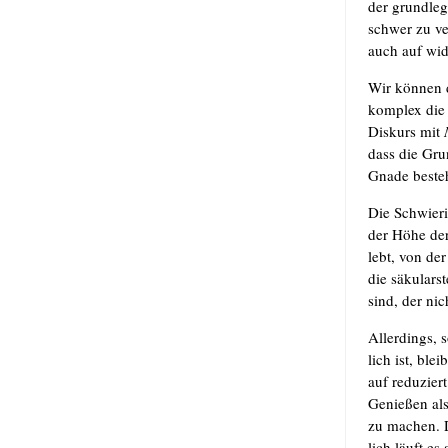
der grund­le­
schwer zu ve
auch auf wide
Wir kön­nen 
kom­plex die 
Dis­kurs mit
dass die Grun
Gna­de besteh
Die Schwie­ri
der Höhe der
lebt, von der
die säku­lars
sind, der nic
Aller­dings, 
lich ist, ble
auf redu­zier
Genie­ßen als
zu machen. D
lich läuft es 