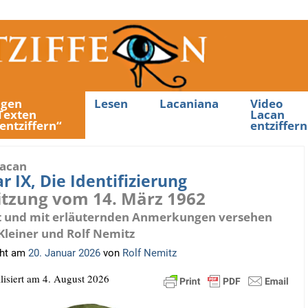
ngen
Lesen
Lacaniana
Video
Texten
Lacan
entziffern“
entziffern
Lacan
 IX, Die Identifizierung
 Sitzung vom 14. März 1962
t und mit erläuternden Anmerkungen versehen
Kleiner und Rolf Nemitz
cht am
20. Januar 2026
von
Rolf Nemitz
­li­siert am 4. August 2026