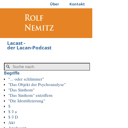
Über
Kontakt
Lacast -
der Lacan-Podcast
Begriffe
"... oder schlimmer"
"Das Objekt der Psychoanalyse"
"Das Sinthom"
"Das Sinthom" entziffern
"Die Identifizierung"
$
$ ◊ a
$ ◊ D
Akt
Analysant