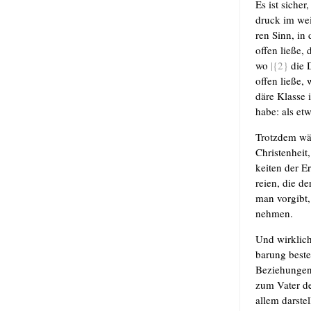
Es ist sicher
druck im wei­
ren Sinn, in
offen lie­ße,
wo
|{2}
die D
offen lie­ße
dä­re Klas­se 
habe: als etw
Trotz­dem wär
Chris­ten­hei
kei­ten der Er
rei­en, die d
man vor­gibt,
nehmen.
Und wirk­lich
ba­rung beste
Bezie­hun­ge
zum Vater der
allem dar­stel