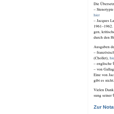
Die Über­set­
– Ste­no­ty­pi
hier
– Jac­ques L
1961–1962. H
gen, kri­ti­s
durch den Her
Aus­ga­ben des
– fran­zö­sisc
(Chol­let),
hi
– eng­li­sche
– von Gal­lag
Eine von Jac­q
gibt es nicht
Vie­len Dank a
sung sei­ner 
Zur Nota