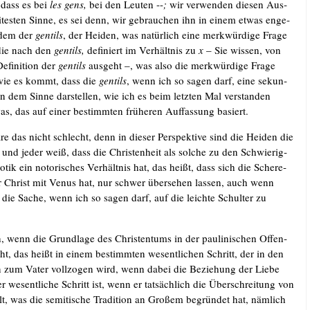
, dass es bei
les
gens,
bei den Leu­ten --
;
wir ver­wen­den die­sen Aus­
tes­ten Sin­ne, es sei denn, wir gebrau­chen ihn in einem etwas enge­
 dem der
gen­tils
, der Hei­den, was natür­lich eine merk­wür­di­ge Fra­ge
 die nach den
gen­tils,
defi­niert im Ver­hält­nis zu
x
– Sie wis­sen, von
efi­ni­ti­on der
gen­tils
aus­geht –, was also die merk­wür­di­ge Fra­ge
, wie es kommt, dass die
gen­tils
, wenn ich so sagen darf, eine sekun­
in dem Sin­ne dar­stel­len, wie ich es beim letz­ten Mal ver­stan­den
as, das auf einer bestimm­ten frü­he­ren Auf­fas­sung basiert.
e das nicht schlecht, denn in die­ser Per­spek­ti­ve sind die Hei­den die
t, und jeder weiß, dass die Chris­ten­heit als sol­che zu den Schwie­rig­
o­tik ein noto­ri­sches Ver­hält­nis hat, das heißt, dass sich die Sche­re­
er Christ mit Venus hat, nur schwer über­se­hen las­sen, auch wenn
 die Sache, wenn ich so sagen darf, auf die leich­te Schul­ter zu
, wenn die Grund­la­ge des Chris­ten­tums in der pau­li­ni­schen Offen­
ht, das heißt in einem bestimm­ten wesent­li­chen Schritt, der in den
n zum Vater voll­zo­gen wird, wenn dabei die Bezie­hung der Lie­be
 wesent­li­che Schritt ist, wenn er tat­säch­lich die Über­schrei­tung von
lt, was die semi­ti­sche Tra­di­ti­on an Gro­ßem begrün­det hat, näm­lich