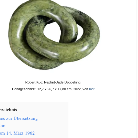
Robert Kuo: Nephrit-Jade Doppelring.
Hand­ge­schnitzt. 12,7 x 26,7 x 17,80 cm, 2022, von
hier
­zeich­nis
­nes zur Übersetzung
i­on
vom 14. März 1962