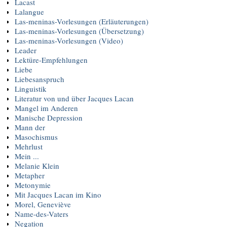
Lacast
Lalangue
Las-meninas-Vorlesungen (Erläuterungen)
Las-meninas-Vorlesungen (Übersetzung)
Las-meninas-Vorlesungen (Video)
Leader
Lektüre-Empfehlungen
Liebe
Liebesanspruch
Linguistik
Literatur von und über Jacques Lacan
Mangel im Anderen
Manische Depression
Mann der
Masochismus
Mehrlust
Mein ...
Melanie Klein
Metapher
Metonymie
Mit Jacques Lacan im Kino
Morel, Geneviève
Name-des-Vaters
Negation