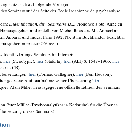
zung stützt sich auf fol­gen­de Vorlagen:
e des Semi­nars auf der Sei­te der Éco­le laca­ni­en­ne de psy­ch­ana­ly­se,
acan:
L’identification, dit „Sémi­n­aire IX„.
Pro­non­cé à Ste. Anne en
er­aus­ge­ge­ben und erstellt von Michel Rous­san. Mit Anmer­kun­
chem Appa­rat und Index. Paris 1992. Nicht im Buch­han­del, bezieh­bar
­aus­ge­ber, m.​roussan2@​free.​fr
 Iden­ti­fi­zie­rungs-Semi­nars im Internet:
h:
hier
(Ste­no­ty­pie),
hier
(Sta­fer­la),
hier
(ALI) S. 1547–1966,
hier
er
(rue CB),
 Über­set­zun­gen:
hier
(Cor­mac Gal­lag­her),
hier
(Ben Hooson),
­her gele­se­ne Audio­auf­nah­me sei­ner Über­set­zung
hier
.
ues-Alain Mil­ler her­aus­ge­ge­be­ne offi­zi­el­le Edi­ti­on des Semi­nars
.
n Peter Mül­ler (Psy­cho­ana­ly­ti­ker in Karls­ru­he) für die Über­las­
Über­set­zung die­ses Seminars!
tion