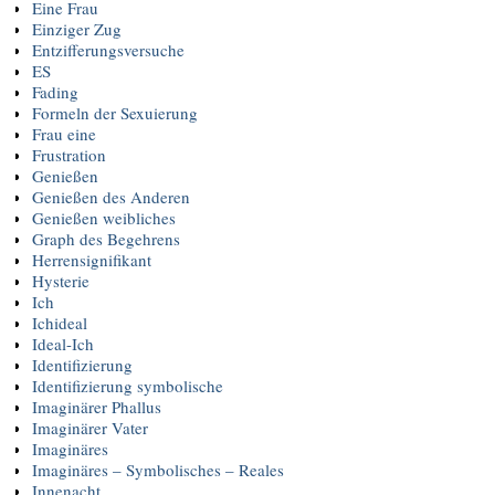
Eine Frau
Einziger Zug
Entzifferungsversuche
ES
Fading
Formeln der Sexuierung
Frau eine
Frustration
Genießen
Genießen des Anderen
Genießen weibliches
Graph des Begehrens
Herrensignifikant
Hysterie
Ich
Ichideal
Ideal-Ich
Identifizierung
Identifizierung symbolische
Imaginärer Phallus
Imaginärer Vater
Imaginäres
Imaginäres – Symbolisches – Reales
Innenacht