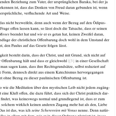
gen­den Bezie­hung zum Vater, der ursprüng­li­chen Bara­ka, bei der ja
r­ken­nen ist, dass das Den­ken von Freud dar­an gebun­den ist, wenn
r­sprüch­li­che, ver­flu­chen­de Art und Weise.
das nicht bezwei­feln, denn auch wenn der Bezug auf den Ödi­pus­
Fra­ge offen las­sen kann, so lässt doch die Tat­sa­che, dass er sei­nen
Moses
been­det hat und
wie
er es getan hat, kei­nen Zwei­fel dar­an,
d­la­ge der christ­li­chen Offen­ba­rung doch wohl in dem Umstand der
t, den Pau­lus auf das Gesetz fol­gen lässt.
g­keit besteht dar­in, dass der Christ, und mit Grund, sich nicht auf
 Offen­ba­rung hält und dass er gleich­wohl
|{3}
in einer Gesell­schaft
 man sagen kann, dass ihre Rechts­grund­sät­ze, selbst redu­ziert auf
­te Form, den­noch direkt aus einem Kate­chis­mus her­vor­ge­gan­gen
ht ohne Bezug zu die­ser pau­li­ni­schen Offen­ba­rung ist.
so wie die Medi­ta­ti­on über den mys­ti­schen Leib nicht jedem zugäng­
ibt eine Kluft offen, die dazu führt, dass sich der Christ prak­tisch dar­
t fin­det, was kei­nes­wegs nor­mal und grund­le­gend ist, dass er zum
 sol­chem wirk­lich kei­nen ande­ren Zugang mehr hat als den, Lie­be
as ist das, was ich
sei­ne Sche­re­rei­en mit Venus
nen­ne. Denn natür­
alles in allem mit dem, wie er in die­ser Ord­nung plat­ziert ist, ins­ge­