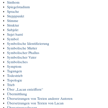
Sinthom
Spiegelstadium
Sprache
Stepppunkt
Stimme
Struktur
Subjekt
Sujet barré
Symbol
Symbolische Identifizierung
Symbolische Mutter
Symbolischer Phallus
Symbolischer Vater
Symbolisches
Symptom
Tagungen
Todestrieb
Topologie
Trieb
Über „Lacan entziffern“
Übermittlung
Übersetzungen von Texten anderer Autoren
Übersetzungen von Texten von Lacan
Übersetzungsfragen