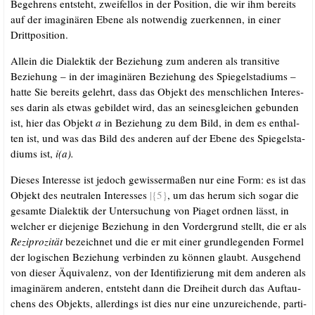
Begeh­rens ent­steht, zwei­fel­los in der Posi­ti­on, die wir ihm bereits
auf der ima­gi­nä­ren Ebe­ne als not­wen­dig zuer­ken­nen, in einer
Drittposition.
Allein die Dia­lek­tik der Bezie­hung zum ande­ren als tran­si­ti­ve
Bezie­hung – in der ima­gi­nä­ren Bezie­hung des Spie­gel­sta­di­ums –
hat­te Sie bereits gelehrt, dass das Objekt des mensch­li­chen Inter­es­
ses dar­in als etwas gebil­det wird, das an sei­nes­glei­chen gebun­den
ist, hier das Objekt
a
in Bezie­hung zu dem Bild, in dem es ent­hal­
ten ist, und was das Bild des ande­ren auf der Ebe­ne des Spie­gel­sta­
di­ums ist,
i(a).
Die­ses Inter­es­se ist jedoch gewis­ser­ma­ßen nur eine Form: es ist das
Objekt des neu­tra­len Inter­es­ses
|{5}
, um das her­um sich sogar die
gesam­te Dia­lek­tik der Unter­su­chung von Pia­get ord­nen lässt, in
wel­cher er die­je­ni­ge Bezie­hung in den Vor­der­grund stellt, die er als
Rezi­pro­zi­tät
bezeich­net und die er mit einer grund­le­gen­den For­mel
der logi­schen Bezie­hung ver­bin­den zu kön­nen glaubt. Aus­ge­hend
von die­ser Äqui­va­lenz, von der Iden­ti­fi­zie­rung mit dem ande­ren als
ima­gi­nä­rem ande­ren, ent­steht dann die Drei­heit durch das Auf­tau­
chens des Objekts, aller­dings ist dies nur eine unzu­rei­chen­de, par­ti­