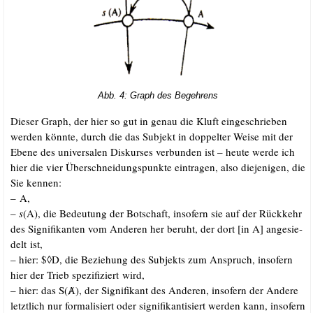
Abb. 4: Graph des Begehrens
Die­ser Graph, der hier so gut in genau die Kluft ein­ge­schrie­ben
wer­den könn­te, durch die das Sub­jekt in dop­pel­ter Wei­se mit der
Ebe­ne des uni­ver­sa­len Dis­kur­ses ver­bun­den ist – heu­te wer­de ich
hier die vier Über­schnei­dungs­punk­te ein­tra­gen, also die­je­ni­gen, die
Sie kennen:
– A,
–
s
(A), die Bedeu­tung der Bot­schaft, inso­fern sie auf der Rück­kehr
des Signi­fi­kan­ten vom Ande­ren her beruht, der dort [in A] ange­sie­
delt ist,
– hier: $◊D, die Bezie­hung des Sub­jekts zum Anspruch, inso­fern
hier der Trieb spe­zi­fi­ziert wird,
– hier: das S(Ⱥ), der Signi­fi­kant des Ande­ren, inso­fern der Ande­re
letzt­lich nur for­ma­li­siert oder signi­fi­kan­ti­siert wer­den kann, inso­fern