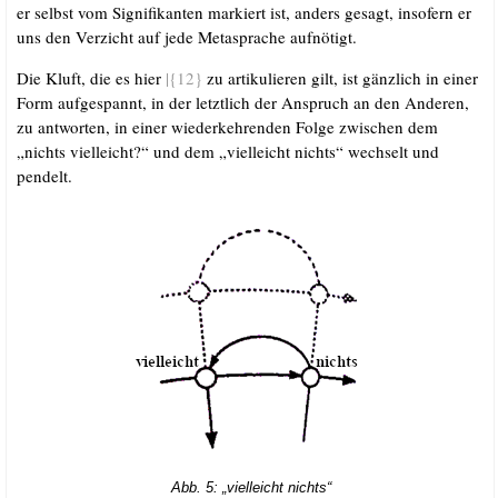
er selbst vom Signi­fi­kan­ten mar­kiert ist, anders gesagt, inso­fern er
uns den Ver­zicht auf jede Meta­spra­che aufnötigt.
Die Kluft, die es hier
|{12}
zu arti­ku­lie­ren gilt, ist gänz­lich in einer
Form auf­ge­spannt, in der letzt­lich der Anspruch an den Ande­ren,
zu ant­wor­ten, in einer wie­der­keh­ren­den Fol­ge zwi­schen dem
„nichts viel­leicht?“ und dem „viel­leicht nichts“ wech­selt und
pendelt.
Abb. 5: „viel­leicht nichts“