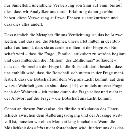
nur Sin­n­ef­fekt, unend­li­che Ver­wei­sung von Sinn auf Sinn, bis auf
dies, dass wir Ana­ly­ti­ker uns durch Erfah­rung dar­an gewöhnt
haben, die­se Ver­wei­sung auf zwei Ebe­nen zu struk­tu­rie­ren und
dass dies alles ändert.
Dass näm­lich die Meta­pher für uns Ver­dich­tung ist, das heißt zwei
Ket­ten, und dass sie, die Meta­pher, uner­war­tet mit­ten in der Bot­
schaft auf­taucht, dass sie außer­dem mit­ten in der Fra­ge zur Bot­
schaft wird – dass die Fra­ge „Fami­lie“ arti­ku­liert zu wer­den beginnt
und dass mit­ten­drin die „Mil­li­on“ des „Mil­lio­närs“ auf­taucht –,
dass das Ein­bre­chen der Fra­ge in die Bot­schaft dar­in besteht, dass
uns ent­hüllt wird, dass die Bot­schaft sich mit­ten in der Fra­ge mani­
fes­tiert; dass die Bot­schaft auf dem Weg ans Licht kommt, auf dem
wir zur Wahr­heit geru­fen sind, dass
|{14}
ver­mit­tels unse­rer Fra­ge
nach der Wahr­heit – ich mei­ne durch die Fra­ge selbst und nicht in
der Ant­wort auf die Fra­ge – die Bot­schaft ans Licht kommt.
Genau an die­sem Punkt also, der für die Arti­ku­la­ti­on des Unter­
schieds zwi­schen dem Äuße­rungs­vor­gang und der Aus­sa­ge wert­
voll ist, muss­ten wir einen Moment lang inne­hal­ten. Wenn die
Mög­lich­keit des
nichts
nicht fest­ge­hal­ten wird, hin­dert uns das dar­