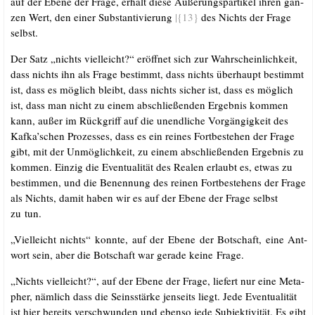
auf der Ebe­ne der Fra­ge, erhält die­se Äuße­rungs­par­ti­kel ihren gan­
zen Wert, den einer Sub­stan­ti­vie­rung
|{13}
des Nichts der Fra­ge
selbst.
Der Satz „nichts viel­leicht?“ eröff­net sich zur Wahr­schein­lich­keit,
dass nichts ihn als Fra­ge bestimmt, dass nichts über­haupt bestimmt
ist, dass es mög­lich bleibt, dass nichts sicher ist, dass es mög­lich
ist, dass man nicht zu einem abschlie­ßen­den Ergeb­nis kom­men
kann, außer im Rück­griff auf die unend­li­che Vor­gän­gig­keit des
Kafka’schen Pro­zes­ses, dass es ein rei­nes Fort­be­stehen der Fra­ge
gibt, mit der Unmög­lich­keit, zu einem abschlie­ßen­den Ergeb­nis zu
kom­men. Ein­zig die Even­tua­li­tät des Rea­len erlaubt es, etwas zu
bestim­men, und die Benen­nung des rei­nen Fort­be­stehens der Fra­ge
als Nichts, damit haben wir es auf der Ebe­ne der Fra­ge selbst
zu tun.
„Viel­leicht nichts“ konn­te, auf der Ebe­ne der Bot­schaft, eine Ant­
wort sein, aber die Bot­schaft war gera­de kei­ne Frage.
„Nichts viel­leicht?“, auf der Ebe­ne der Fra­ge, lie­fert nur eine Meta­
pher, näm­lich dass die Seins­stär­ke jen­seits liegt. Jede Even­tua­li­tät
ist hier bereits ver­schwun­den und eben­so jede Sub­jek­ti­vi­tät. Es gibt