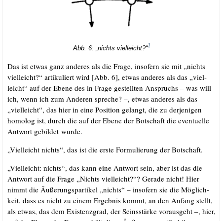
1
Abb. 6: „nichts viel­leicht?“
Das ist etwas ganz ande­res als die Fra­ge, inso­fern sie mit „nichts
viel­leicht?“ arti­ku­liert wird [Abb. 6], etwas ande­res als das „viel­
leicht“ auf der Ebe­ne des in Fra­ge gestell­ten Anspruchs – was will
ich, wenn ich zum Ande­ren spre­che? –, etwas ande­res als das
„viel­leicht“, das hier in eine Posi­ti­on gelangt, die zu der­je­ni­gen
homo­log ist, durch die auf der Ebe­ne der Bot­schaft die even­tu­el­le
Ant­wort gebil­det wurde.
„Viel­leicht nichts“, das ist die ers­te For­mu­lie­rung der Botschaft.
„Viel­leicht: nichts“, das kann eine Ant­wort sein, aber ist das die
Ant­wort auf die Fra­ge „Nichts viel­leicht?“? Gera­de nicht! Hier
nimmt die Äuße­rungs­par­ti­kel „nichts“ – inso­fern sie die Mög­lich­
keit, dass es nicht zu einem Ergeb­nis kommt, an den Anfang stellt,
als etwas, das dem Exis­tenz­grad, der Seins­stär­ke vor­aus­geht –, hier,