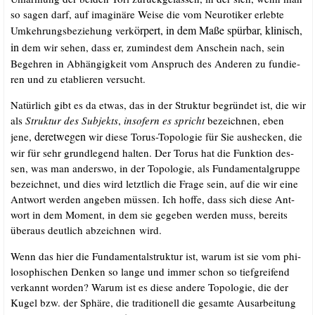
so sagen darf, auf ima­gi­nä­re Wei­se die vom Neu­ro­ti­ker erleb­te
örpert,
in dem Maße spür­bar,
kli­nisch,
Umkeh­rungs­be­zie­hung verk
in
dem wir sehen, dass er, zumin­dest dem Anschein nach, sein
Begeh­ren in Abhän­gig­keit vom Anspruch des Ande­ren zu fun­die­
ren und zu eta­blie­ren versucht.
Natür­lich gibt es da etwas, das in der Struk­tur begrün­det ist, die wir
als
Struk­tur des Sub­jekts
,
inso­fern es spricht
bezeich­nen, eben
deret­we­gen
jene,
wir die­se Torus-Topo­lo­gie für Sie aus­he­cken, die
wir für sehr grund­le­gend hal­ten. Der Torus hat die Funk­ti­on des­
sen, was man anders­wo, in der Topo­lo­gie, als Fun­da­men­tal­grup­pe
bezeich­net, und dies wird letzt­lich die Fra­ge sein, auf die wir eine
Ant­wort wer­den ange­ben müs­sen. Ich hof­fe, dass sich die­se Ant­
wort in dem Moment, in dem sie gege­ben wer­den muss, bereits
über­aus deut­lich abzeich­nen wird.
Wenn das hier die Fun­da­men­tal­struk­tur ist, war­um ist sie vom phi­
lo­so­phi­schen Den­ken so lan­ge und immer schon so tief­grei­fend
ver­kannt wor­den? War­um ist es die­se ande­re Topo­lo­gie, die der
Kugel bzw. der Sphä­re, die tra­di­tio­nell die gesam­te Aus­ar­bei­tung