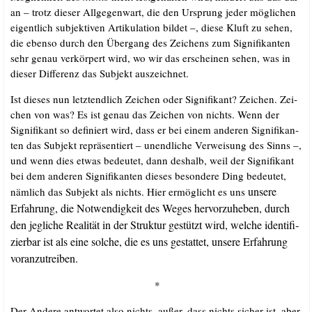
an – trotz die­ser All­ge­gen­wart, die den Ursprung jeder mög­li­chen
eigent­lich sub­jek­ti­ven Arti­ku­la­ti­on bil­det –, die­se Kluft zu sehen,
die eben­so durch den Über­gang des Zei­chens zum Signi­fi­kan­ten
sehr genau ver­kör­pert wird, wo wir das erschei­nen sehen, was in
die­ser Dif­fe­renz das Sub­jekt auszeichnet.
Ist die­ses nun letzt­end­lich Zei­chen oder Signi­fi­kant? Zei­chen. Zei­
chen von was? Es ist genau das Zei­chen von nichts. Wenn der
Signi­fi­kant so defi­niert wird, dass er bei einem ande­ren Signi­fi­kan­
ten das Sub­jekt reprä­sen­tiert – unend­li­che Ver­wei­sung des Sinns –,
und wenn dies etwas bedeu­tet, dann des­halb, weil der Signi­fi­kant
bei dem ande­ren Signi­fi­kan­ten die­ses beson­de­re Ding bedeu­tet,
unse­re
näm­lich das Sub­jekt als nichts. Hier ermög­licht es uns
Erfah­rung, die Not­wen­dig­keit des Weges her­vor­zu­he­ben, durch
den
jeg­li­che Rea­li­tät in der Struk­tur
gestützt wird, wel­che iden­ti­fi­
zier­bar ist als eine sol­che, die es uns gestat­tet, unse­re Erfah­rung
voranzutreiben.
*
Der Ande­re ant­wor­tet also nichts, außer, dass nichts sicher ist, aber