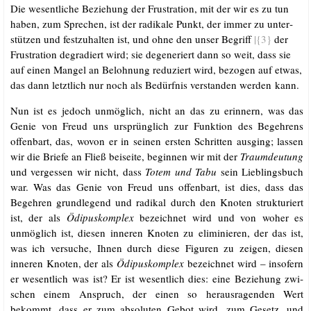
Die wesent­li­che Bezie­hung der Frus­tra­ti­on, mit der wir es zu tun
haben, zum Spre­chen, ist der radi­ka­le Punkt, der immer zu unter­
stüt­zen und fest­zu­hal­ten ist, und ohne den unser Begriff
|{3}
der
Frus­tra­ti­on degra­diert wird; sie dege­ne­riert dann so weit, dass sie
auf einen Man­gel an Beloh­nung redu­ziert wird, bezo­gen auf etwas,
das dann letzt­lich nur noch als Bedürf­nis ver­stan­den wer­den kann.
Nun ist es jedoch unmög­lich, nicht an das zu erin­nern, was das
Genie von Freud uns ursprüng­lich zur Funk­ti­on des Begeh­rens
offen­bart, das, wovon er in sei­nen ers­ten Schrit­ten aus­ging; las­sen
wir die Brie­fe an Fließ bei­sei­te, begin­nen wir mit der
Traum­deu­tung
und ver­ges­sen wir nicht, dass
Totem und Tabu
sein Lieb­lings­buch
war. Was das Genie von Freud uns offen­bart, ist dies, dass das
Begeh­ren grund­le­gend und radi­kal durch den Kno­ten struk­tu­riert
ist, der als
Ödi­pus­kom­plex
bezeich­net wird und von woher es
unmög­lich ist, die­sen inne­ren Kno­ten zu eli­mi­nie­ren, der das ist,
was ich ver­su­che, Ihnen durch die­se Figu­ren zu zei­gen, die­sen
inne­ren Kno­ten, der als
Ödi­pus­kom­plex
bezeich­net wird – inso­fern
er wesent­lich was ist? Er ist wesent­lich dies: eine Bezie­hung zwi­
schen einem Anspruch, der einen so her­aus­ra­gen­den Wert
bekommt, dass er zum abso­lu­ten Gebot wird, zum Gesetz, und