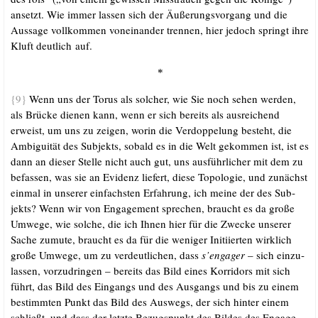
ansetzt. Wie immer las­sen sich der Äuße­rungs­vor­gang und die
Aus­sa­ge voll­kom­men von­ein­an­der tren­nen, hier jedoch springt ihre
Kluft deut­lich auf.
*
{9}
Wenn uns der Torus als sol­cher, wie Sie noch sehen wer­den,
als Brü­cke die­nen kann, wenn er sich bereits als aus­rei­chend
erweist, um uns zu zei­gen, wor­in die Ver­dop­pe­lung besteht, die
Ambi­gui­tät des Sub­jekts, sobald es in die Welt gekom­men ist, ist es
dann an die­ser Stel­le nicht auch gut, uns aus­führ­li­cher mit dem zu
befas­sen, was sie an Evi­denz lie­fert, die­se Topo­lo­gie, und zunächst
ein­mal in unse­rer ein­fachs­ten Erfah­rung, ich mei­ne der des Sub­
jekts? Wenn wir von Enga­ge­ment spre­chen, braucht es da gro­ße
Umwe­ge, wie sol­che, die ich Ihnen hier für die Zwe­cke unse­rer
Sache zumu­te, braucht es da für die weni­ger Initi­ier­ten wirk­lich
gro­ße Umwe­ge, um zu ver­deut­li­chen, dass
s’en­ga­ger
– sich ein­zu­
las­sen, vor­zu­drin­gen – bereits das Bild eines Kor­ri­dors mit sich
führt, das Bild des Ein­gangs und des Aus­gangs und bis zu einem
bestimm­ten Punkt das Bild des Aus­wegs, der sich hin­ter einem
schließt, und dass der letz­te Bezugs­punkt des Bil­des des Enga­ge­