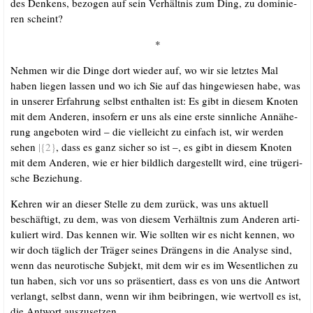
des Den­kens, bezo­gen auf sein Ver­hält­nis zum Ding, zu domi­nie­
ren scheint?
*
Neh­men wir die Din­ge dort wie­der auf, wo wir sie letz­tes Mal
haben lie­gen las­sen und wo ich Sie auf das hin­ge­wie­sen habe, was
in unse­rer Erfah­rung selbst ent­hal­ten ist: Es gibt in die­sem Kno­ten
mit dem Ande­ren, inso­fern er uns als eine ers­te sinn­li­che Annä­he­
rung ange­bo­ten wird – die viel­leicht zu ein­fach ist, wir wer­den
sehen
|{2}
, dass es ganz sicher so ist –, es gibt in die­sem Kno­ten
mit dem Ande­ren, wie er hier bild­lich dar­ge­stellt wird, eine trü­ge­ri­
sche Beziehung.
Keh­ren wir an die­ser Stel­le zu dem zurück, was uns aktu­ell
beschäf­tigt, zu dem, was von die­sem Ver­hält­nis zum Ande­ren arti­
ku­liert wird. Das ken­nen wir. Wie soll­ten wir es nicht ken­nen, wo
wir doch täg­lich der Trä­ger sei­nes Drän­gens in die Ana­ly­se sind,
wenn das neu­ro­ti­sche Sub­jekt, mit dem wir es im Wesent­li­chen zu
tun haben, sich vor uns so prä­sen­tiert, dass es von uns die Ant­wort
ver­langt, selbst dann, wenn wir ihm bei­brin­gen, wie wert­voll es ist,
die Ant­wort auszusetzen.