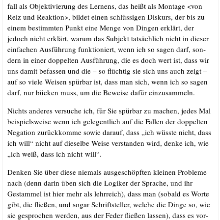
fall als Objek­ti­vie­rung des Ler­nens, das heißt als Mon­ta­ge <von
Reiz und Reak­ti­on>, bil­det einen schlüs­si­gen Dis­kurs, der bis zu
einem bestimm­ten Punkt eine Men­ge von Din­gen erklärt, der
jedoch nicht erklärt, war­um das Sub­jekt tat­säch­lich nicht in die­ser
ein­fa­chen Aus­füh­rung funk­tio­niert, wenn ich so sagen darf, son­
dern in einer dop­pel­ten Aus­füh­rung, die es doch wert ist, dass wir
uns damit befas­sen und die – so flüch­tig sie sich uns auch zeigt –
auf so vie­le Wei­sen spür­bar ist, dass man sich, wenn ich so sagen
darf, nur bücken muss, um die Bewei­se dafür einzusammeln.
Nichts ande­res ver­su­che ich, für Sie spür­bar zu machen, jedes Mal
bei­spiels­wei­se wenn ich gele­gent­lich auf die Fal­len der dop­pel­ten
Nega­ti­on zurück­kom­me sowie dar­auf, dass „ich wüss­te nicht, dass
ich will“ nicht auf die­sel­be Wei­se ver­stan­den wird, den­ke ich, wie
„ich weiß, dass ich nicht will“.
Den­ken Sie über die­se nie­mals aus­ge­schöpf­ten klei­nen Pro­ble­me
nach (denn dar­in üben sich die Logi­ker der Spra­che, und ihr
Gestam­mel ist hier mehr als lehr­reich), dass man (sobald es Wor­te
gibt, die flie­ßen, und sogar Schrift­stel­ler, wel­che die Din­ge so, wie
sie gespro­chen wer­den, aus der Feder flie­ßen las­sen), dass es vor­