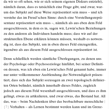
da wir so oft sehen, wie er sich sei­nem eige­nen Dis­kurs ent­zieht),
näm­lich dar­an, dass es tat­säch­lich eine Fra­ge gibt, und zwar, war­
um das Sub­jekt auf die­se Wei­se reprä­sen­tiert sein muss – und ich
ver­ste­he das im Freud’schen Sin­ne: durch eine Vor­stel­lungs­re­prä­
sen­tanz reprä­sen­tiert sein muss –, näm­lich als aus eben dem Feld
aus­ge­schlos­sen, in dem es in, sagen wir, Lewin’schen Bezie­hun­gen
zu den ande­ren als Indi­vi­du­en han­deln muss; dass wir auf der
struk­tu­rel­len Ebe­ne erklä­ren kön­nen müs­sen, wes­halb es not­wen­
dig ist, dass das Sub­jekt, um in eben die­ses Feld ein­zu­grei­fen,
irgend­wo als aus die­sem Feld aus­ge­schlos­sen reprä­sen­tiert ist.
Denn schließ­lich wer­den sämt­li­che Über­le­gun­gen, zu denen uns
der Psy­cho­lo­ge oder Psy­cho­so­zio­lo­ge hin­führt, bei sei­ner Defi­ni­ti­
on des­sen, was ich eben ein Lewin’sches Feld genannt habe, immer
nur unter voll­kom­me­ner Aus­blen­dung der Not­wen­dig­keit prä­sen­
tiert, dass sich das Sub­jekt sozu­sa­gen an zwei topo­lo­gisch defi­nier­
ten Orten befin­det, näm­lich inner­halb die­ses Fel­des, zugleich
jedoch aus die­sem Feld wesen­haft aus­ge­schlos­sen, und dass es ihm
gelingt, etwas zu arti­ku­lie­ren, und zwar etwas, das Bestand hat. All
das, was – beim Nach­den­ken über das beob­acht­ba­re mensch­li­che
|
{7}
Ver­hal­ten – als Ler­nen bestimmt wer­den kann und im Grenz­