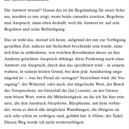
Die Ant­wort wor­auf? Genau das ist die Begrün­dung für unser Sche­
ma, inso­fern es uns zeigt, wenn bei­de ein­an­der erset­zen, Begeh­ren
und Anspruch, dann eben des­halb, weil die Ant­wort ist: auf sein
Begeh­ren und sei­ne Befriedigung.
Das ist wohl das, wor­auf ich heu­te, auf­grund der mir zur Ver­fü­gung
gestell­ten Zeit, nahe­zu mit Sicher­heit beschränkt sein wer­de, näm­
lich klar zu arti­ku­lie­ren, von wel­chen Koor­di­na­ten die­ser an den
Ande­ren gerich­te­te Anspruch abhängt, die­se For­de­rung nach einer
Ant­wort, ein Anspruch, durch den das spe­zi­fi­ziert wird – in sei­nem
wah­ren, in sei­nem letz­ten Grund, bei dem jede Annä­he­rung unge­
nü­gend ist –, was bei Freud als ver­sa­gen* bezeich­net wird: die Ver­
sa­gung*, der Wider­ruf, oder auch: das trü­ge­ri­sche Wort, der Bruch
des Ver­spre­chens, im Grenz­fall die [lat.]
vani­tas
, an der Gren­ze
zum bösen Wort, sowie die Mehr­deu­tig­keit, an die ich Sie hier erin­
ne­re, die den Aus­druck
blas­phè­me
, Blas­phe­mie, mit dem ver­bin­
det, wozu er durch alle mög­li­chen Wand­lun­gen, die übri­gens an
sich sehr schön zu ver­fol­gen sind, geführt hat:
le blâ­me
, der Tadel.
Die­sen Weg wer­de ich nicht weiterverfolgen.