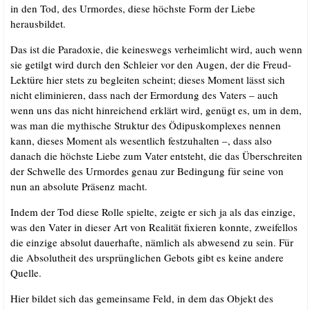
in den Tod, des Urmor­des, die­se höchs­te Form der Lie­be
herausbildet.
Das ist die Para­do­xie, die kei­nes­wegs ver­heim­licht wird, auch wenn
sie getilgt wird durch den Schlei­er vor den Augen, der die Freud-
Lek­tü­re hier stets zu beglei­ten scheint; die­ses Moment lässt sich
nicht eli­mi­nie­ren, dass nach der Ermor­dung des Vaters – auch
wenn uns das nicht hin­rei­chend erklärt wird, genügt es, um in dem,
was man die mythi­sche Struk­tur des Ödi­pus­kom­ple­xes nen­nen
kann, die­ses Moment als wesent­lich fest­zu­hal­ten –, dass also
danach die höchs­te Lie­be zum Vater ent­steht, die das Über­schrei­ten
der Schwel­le des Urmor­des genau zur Bedin­gung für sei­ne von
nun an abso­lu­te Prä­senz macht.
Indem der Tod die­se Rol­le spiel­te, zeig­te er sich ja als das ein­zi­ge,
was den Vater in die­ser Art von Rea­li­tät fixie­ren konn­te, zwei­fel­los
die ein­zi­ge abso­lut dau­er­haf­te, näm­lich als abwe­send zu sein. Für
die Abso­lut­heit des ursprüng­li­chen Gebots gibt es kei­ne ande­re
Quelle.
Hier bil­det sich das gemein­sa­me Feld, in dem das Objekt des