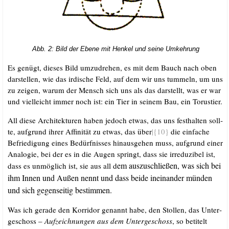
Abb. 2: Bild der Ebe­ne mit Hen­kel und sei­ne Umkehrung
Es genügt, die­ses Bild umzu­dre­hen, es mit dem Bauch nach oben
dar­stel­len, wie das irdi­sche Feld, auf dem wir uns tum­meln, um uns
zu zei­gen, war­um der Mensch sich uns als das dar­stellt, was er war
und viel­leicht immer noch ist: ein Tier in sei­nem Bau, ein Torustier.
All die­se Archi­tek­tu­ren haben jedoch etwas, das uns fest­hal­ten soll­
te, auf­grund ihrer Affi­ni­tät zu etwas, das über
|{10}
die ein­fa­che
Befrie­di­gung eines Bedürf­nis­ses hin­aus­ge­hen muss, auf­grund einer
Ana­lo­gie, bei der es in die Augen springt, dass sie irre­du­zi­bel ist,
em aus­zu­schlie­ßen, was sich bei
dass es unmög­lich ist, sie aus all d
ihm
Innen
und
Außen
nennt und dass bei­de inein­an­der mün­den
und sich gegen­sei­tig bestimmen.
Was ich gera­de den Kor­ri­dor genannt habe, den Stol­len, das Unter­
ge­schoss –
Auf­zeich­nun­gen aus dem Unter­ge­schoss
, so beti­telt