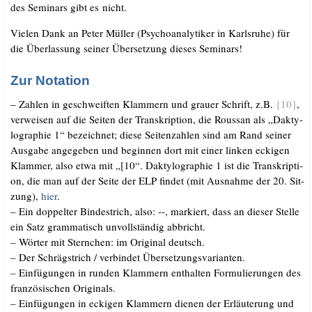
des Semi­nars gibt es nicht.
Vie­len Dank an Peter Mül­ler (Psy­cho­ana­ly­ti­ker in Karls­ru­he) für
die Über­las­sung sei­ner Über­set­zung die­ses Seminars!
Zur Notation
– Zah­len in geschweif­ten Klam­mern und grau­er Schrift, z.B.
{10}
,
ver­wei­sen auf die Sei­ten der Tran­skrip­ti­on, die Rous­san als „Dak­ty­
lo­gra­phie 1“ bezeich­net; die­se Sei­ten­zah­len sind am Rand sei­ner
Aus­ga­be ange­ge­ben und begin­nen dort mit einer lin­ken ecki­gen
Klam­mer, also etwa mit „[10“. Dak­ty­lo­gra­phie 1 ist die Tran­skrip­ti­
on, die man auf der Sei­te der ELP fin­det (mit Aus­nah­me der 20. Sit­
zung),
hier
.
– Ein dop­pel­ter Bin­de­strich, also: --, mar­kiert, dass an die­ser Stel­le
ein Satz gram­ma­tisch unvoll­stän­dig abbricht.
–
Wör­ter mit Stern­chen: im Ori­gi­nal deutsch.
–
Der Schräg­strich /​ ver­bin­det Übersetzungsvarianten.
–
Ein­fü­gun­gen in run­den Klam­mern ent­hal­ten For­mu­lie­run­gen des
fran­zö­si­schen Originals.
–
Ein­fü­gun­gen in ecki­gen Klam­mern die­nen der Erläu­te­rung und