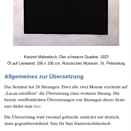
Kasi­mir Male­witsch, Das schwar­ze Qua­drat, 1923
Öl auf Lein­wand, 106 x 106 cm, Rus­si­sches Muse­um, St. Petersburg
Allgemeines zur Übersetzung
Das Semi­nar hat 26 Sit­zun­gen. Etwa alle zwei Mona­te erscheint auf
„Lacan ent­zif­fern“ die Über­set­zung einer wei­te­ren Sit­zung. Die
bereits ver­öf­fent­lich­ten Über­set­zun­gen von Sit­zun­gen die­ses Semi­
nars fin­det man
hier
.
Die Über­set­zung wird zwei­mal gebracht, zunächst nur deutsch,
dann gegen­über­stel­lend: Satz für Satz französisch/​deutsch.