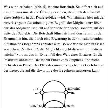
Was wir hier haben [Abb. 5], ist eine Bot­schaft. Sie öff­net sich auf
das hin, was uns als die Öff­nung erschien, die durch den Ein­tritt
eines Sub­jekts in das Rea­le gebil­det wird. Wir stim­men hier mit der
zuver­läs­sigs­ten Aus­ar­bei­tung des Begriffs der Mög­lich­keit* über­
ein: das Mög­li­che ist nicht auf der Sei­te der Sache, son­dern auf der
Sei­te des Sub­jekts. Die Bot­schaft öff­net sich auf den Ter­mi­nus der
Even­tua­li­tät hin, die durch eine Erwar­tung in der kon­sti­tu­ie­ren­den
Situa­ti­on des Begeh­rens gebil­det wird, so wie wir sie hier zu fas­sen
ver­su­chen. „Viel­leicht“: die Mög­lich­keit geht die­sem nomi­na­ti­ven
„nichts“ vor­aus, das im Extrem­fall den Wert eines Ersat­zes für die
Posi­ti­vi­tät annimmt. Das ist ein Punkt <des Gra­phen> und nicht
mehr als ein Punkt. Der Platz des unä­ren Zugs befin­det sich hier in
der Lee­re, die auf die Erwar­tung des Begeh­rens ant­wor­ten kann.
.