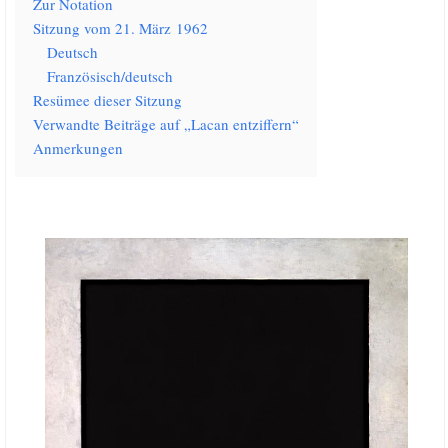
Zur Nota­ti­on
Sit­zung vom 21. März 1962
Deutsch
Französisch/​deutsch
Resü­mee die­ser Sitzung
Ver­wand­te Bei­trä­ge auf „Lacan entziffern“
Anmer­kun­gen