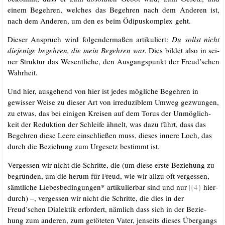
einem Begeh­ren, wel­ches das Begeh­ren nach dem Ande­ren ist,
nach dem Ande­ren, um den es beim Ödi­pus­kom­plex geht.
Die­ser Anspruch wird fol­gen­der­ma­ßen arti­ku­liert:
Du sollst nicht
die­je­ni­ge begeh­ren, die mein Begeh­ren war.
Dies bil­det also in sei­
ner Struk­tur das Wesent­li­che, den Aus­gangs­punkt der Freud’schen
Wahrheit.
Und hier, aus­ge­hend von hier ist jedes mög­li­che Begeh­ren in
gewis­ser Wei­se zu die­ser Art von irre­du­zi­blem Umweg gezwun­gen,
zu etwas, das bei eini­gen Krei­sen auf dem Torus der Unmög­lich­
keit der Reduk­ti­on der Schlei­fe ähnelt, was dazu führt, dass das
Begeh­ren die­se Lee­re ein­schlie­ßen muss, die­ses inne­re Loch, das
durch die Bezie­hung zum Urge­setz bestimmt ist.
Ver­ges­sen wir nicht die Schrit­te, die (um die­se ers­te Bezie­hung zu
begrün­den, um die her­um für Freud, wie wir all­zu oft ver­ges­sen,
sämt­li­che Lie­bes­be­din­gun­gen* arti­ku­lier­bar sind und nur
|{4}
hier­
durch) –, ver­ges­sen wir nicht die Schrit­te, die dies in der
Freud’schen Dia­lek­tik erfor­dert, näm­lich dass sich in der Bezie­
hung zum ande­ren, zum getö­te­ten Vater, jen­seits die­ses Über­gangs