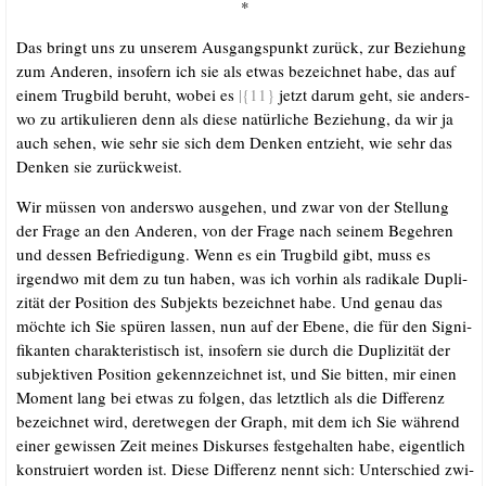
*
Das bringt uns zu unse­rem Aus­gangs­punkt zurück, zur Bezie­hung
zum Ande­ren, inso­fern ich sie als etwas bezeich­net habe, das auf
einem Trug­bild beruht, wobei es
|{11}
jetzt dar­um geht, sie anders­
wo zu arti­ku­lie­ren denn als die­se natür­li­che Bezie­hung, da wir ja
auch sehen, wie sehr sie sich dem Den­ken ent­zieht, wie sehr das
Den­ken sie zurückweist.
Wir müs­sen von anders­wo aus­ge­hen, und zwar von der Stel­lung
der Fra­ge an den Ande­ren, von der Fra­ge nach sei­nem Begeh­ren
und des­sen Befrie­di­gung. Wenn es ein Trug­bild gibt, muss es
irgend­wo mit dem zu tun haben, was ich vor­hin als radi­ka­le
Dupli­
zi­tät der Posi­ti­on des Sub­jekts bezeich­net habe. Und genau das
möch­te ich Sie spü­ren las­sen, nun auf der Ebe­ne, die für den Signi­
fi­kan­ten cha­rak­te­ris­tisch ist, inso­fern sie durch die Dupli­zi­tät der
sub­jek­ti­ven Posi­ti­on gekenn­zeich­net ist, und Sie bit­ten, mir einen
Moment lang bei etwas zu fol­gen, das letzt­lich als die Dif­fe­renz
bezeich­net wird, deret­we­gen der Graph, mit dem ich Sie wäh­rend
einer gewis­sen Zeit mei­nes Dis­kur­ses fest­ge­hal­ten habe, eigent­lich
kon­stru­iert wor­den ist. Die­se Dif­fe­renz nennt sich: Unter­schied zwi­