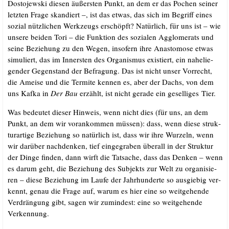
Dos­to­jew­ski die­sen äußers­ten Punkt, an dem er das Pochen sei­ner
letz­ten Fra­ge skan­diert –, ist das etwas, das sich im Begriff eines
sozi­al nütz­li­chen Werk­zeugs erschöpft? Natür­lich, für uns ist – wie
unse­re bei­den Tori – die Funk­ti­on des sozia­len Agglo­me­rats und
sei­ne Bezie­hung zu den Wegen, inso­fern ihre Anas­to­mo­se etwas
simu­liert, das im Inners­ten des Orga­nis­mus exis­tiert, ein nahe­lie­
gen­der Gegen­stand der Befra­gung. Das ist nicht unser Vor­recht,
die Amei­se und die Ter­mi­te ken­nen es, aber der Dachs, von dem
uns Kaf­ka in
Der Bau
erzählt, ist nicht gera­de ein gesel­li­ges Tier.
Was bedeu­tet die­ser Hin­weis, wenn nicht dies (für uns, an dem
Punkt, an dem wir vor­an­kom­men müs­sen): dass, wenn die­se struk­
tur­ar­ti­ge Bezie­hung so natür­lich ist, dass wir ihre Wur­zeln, wenn
wir dar­über nach­den­ken, tief ein­ge­gra­ben über­all in der Struk­tur
der Din­ge fin­den, dann wirft die Tat­sa­che, dass das Den­ken – wenn
es dar­um geht, die Bezie­hung des Sub­jekts zur Welt zu orga­ni­sie­
ren – die­se Bezie­hung im Lau­fe der Jahr­hun­der­te so aus­gie­big ver­
kennt, genau die Fra­ge auf, war­um es hier eine so weit­ge­hen­de
Ver­drän­gung gibt, sagen wir zumin­dest: eine so weit­ge­hen­de
Verkennung.