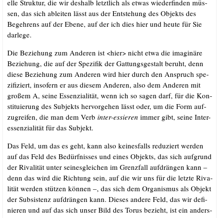
el­le Struk­tur, die wir des­halb letzt­lich als etwas wie­der­fin­den müs­
sen, das sich ablei­ten lässt aus der Ent­ste­hung des Objekts des
Begeh­rens auf der Ebe­ne, auf der ich dies hier und heu­te für Sie
darlege.
Die Bezie­hung zum Ande­ren ist <hier> nicht etwa die ima­gi­nä­re
Bezie­hung, die auf der Spe­zi­fik der Gat­tungs­ge­stalt beruht, denn
die­se Bezie­hung zum Ande­ren wird hier durch den Anspruch spe­
zi­fi­ziert, inso­fern er aus die­sem Ande­ren, also dem Ande­ren mit
gro­ßem A, sei­ne Essen­zia­li­tät, wenn ich so sagen darf, für die Kon­
sti­tu­ie­rung des Sub­jekts her­vor­ge­hen lässt oder, um die Form auf­
zu­grei­fen, die man dem Verb
inter-essie­ren
immer gibt, sei­ne Inter-
essen­zia­li­tät für das Subjekt.
Das Feld, um das es geht, kann also kei­nes­falls redu­ziert wer­den
auf das Feld des Bedürf­nis­ses und eines Objekts, das sich auf­grund
der Riva­li­tät unter sei­nes­glei­chen im Grenz­fall auf­drän­gen kann –
denn das wird die Rich­tung sein, auf die wir uns für die letz­te Riva­
li­tät wer­den stüt­zen kön­nen –, das sich dem Orga­nis­mus als Objekt
der Sub­sis­tenz auf­drän­gen kann. Die­ses ande­re Feld, das wir defi­
nie­ren und auf das sich unser Bild des Torus bezieht, ist ein anders­