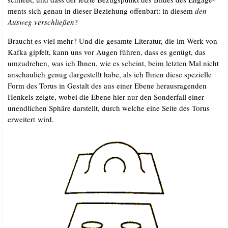
ments sich genau in die­ser Bezie­hung offen­bart: in die­sem
den
Aus­weg ver­schlie­ßen
?
Braucht es viel mehr? Und die gesam­te Lite­ra­tur, die im Werk von
Kaf­ka gip­felt, kann uns vor Augen füh­ren, dass es genügt, das
umzu­dre­hen, was ich Ihnen, wie es scheint, beim letz­ten Mal nicht
anschau­lich genug dar­ge­stellt habe, als ich Ihnen die­se spe­zi­el­le
Form des Torus in Gestalt des aus einer Ebe­ne her­aus­ra­gen­den
Hen­kels zeig­te, wobei die Ebe­ne hier nur den Son­der­fall einer
unend­li­chen Sphä­re dar­stellt, durch wel­che eine Sei­te des Torus
erwei­tert wird.