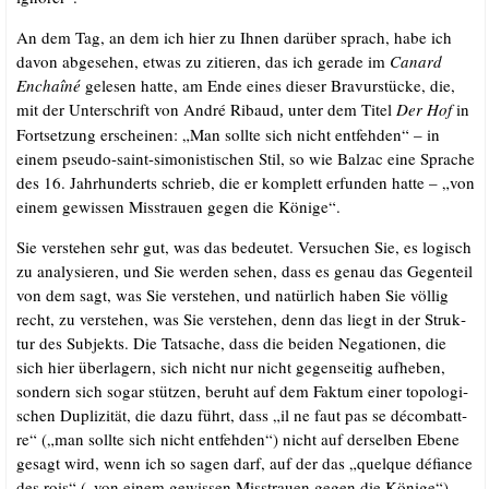
An dem Tag, an dem ich hier zu Ihnen dar­über sprach, habe ich
davon abge­se­hen, etwas zu zitie­ren, das ich gera­de im
Canard
Enchaî­né
gele­sen hat­te, am Ende eines die­ser Bra­vur­stü­cke, die,
mit der Unter­schrift von André Ribaud
unter dem Titel
Der Hof
in
,
Fort­set­zung erschei­nen: „Man soll­te sich nicht ent­feh­den“ – in
einem pseu­do-saint-simo­nis­ti­schen Stil, so wie Bal­zac eine Spra­che
des 16. Jahr­hun­derts schrieb, die er kom­plett erfun­den hat­te – „von
einem gewis­sen Miss­trau­en gegen die Könige“.
Sie ver­ste­hen sehr gut, was das bedeu­tet. Ver­su­chen Sie, es logisch
zu ana­ly­sie­ren, und Sie wer­den sehen, dass es genau das Gegen­teil
von dem sagt, was Sie ver­ste­hen, und natür­lich haben Sie völ­lig
recht, zu ver­ste­hen, was Sie ver­ste­hen, denn das liegt in der Struk­
tur des Sub­jekts. Die Tat­sa­che, dass die bei­den Nega­tio­nen, die
sich hier über­la­gern, sich nicht nur nicht gegen­sei­tig auf­he­ben,
son­dern sich sogar stüt­zen, beruht auf dem Fak­tum einer topo­lo­gi­
schen Dupli­zi­tät, die dazu führt, dass „il ne faut pas se décom­b­att­
re“ („man soll­te sich nicht ent­feh­den“) nicht auf der­sel­ben Ebe­ne
gesagt wird, wenn ich so sagen darf, auf der das „quel­que défi­ance
des rois“ („von einem gewis­sen Miss­trau­en gegen die Köni­ge“)