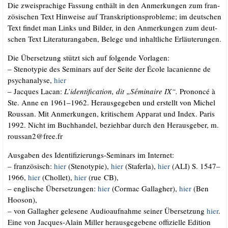
Die zwei­spra­chi­ge Fas­sung ent­hält in den Anmer­kun­gen zum fran­
zö­si­schen Text Hin­wei­se auf Tran­skrip­ti­ons­pro­ble­me; im deut­schen
Text fin­det man Links und Bil­der, in den Anmer­kun­gen zum deut­
schen Text Lite­ra­tur­an­ga­ben, Bele­ge und inhalt­li­che Erläuterungen.
Die Über­set­zung stützt sich auf fol­gen­de Vorlagen:
– Ste­no­ty­pie des Semi­nars auf der Sei­te der Éco­le laca­ni­en­ne de
psy­ch­ana­ly­se,
hier
– Jac­ques Lacan:
L’identification, dit „Sémi­n­aire IX“.
Pro­non­cé à
Ste. Anne en 1961–1962. Her­aus­ge­ge­ben und erstellt von Michel
Rous­san. Mit Anmer­kun­gen, kri­ti­schem Appa­rat und Index. Paris
1992. Nicht im Buch­han­del, bezieh­bar durch den Her­aus­ge­ber, m.​
roussan2@​free.​fr
Aus­ga­ben des Iden­ti­fi­zie­rungs-Semi­nars im Internet:
– fran­zö­sisch:
hier
(Ste­no­ty­pie),
hier
(Sta­fer­la),
hier
(ALI) S. 1547–
1966,
hier
(Chol­let),
hier
(rue CB),
– eng­li­sche Über­set­zun­gen:
hier
(Cor­mac Gal­lag­her),
hier
(Ben
Hooson),
– von Gal­lag­her gele­se­ne Audio­auf­nah­me sei­ner Über­set­zung
hier
.
Eine von Jac­ques-Alain Mil­ler her­aus­ge­ge­be­ne offi­zi­el­le Edi­ti­on