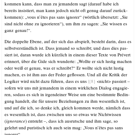
kom­men kann, dass man zu jeman­dem sagt (dar­auf habe ich
bereits insis­tiert, man kann jedoch nicht oft genug dar­auf zurück­
kom­men): „vous n’êtes pas sans igno­rer“ (wört­lich über­setzt: „Sie
sind nicht ohne zu igno­rie­ren“), um ihm zu sagen: „Sie wis­sen es
ganz genau!“.
Die dop­pel­te Ebe­ne, auf der sich das abspielt, besteht dar­in, dass es
selbst­ver­ständ­lich ist.
Dass jemand so schreibt; und dass dies pas­
siert ist, dar­an wur­de ich kürz­lich in einem die­ser Tex­te von Pré­vert
erin­nert, über die Gide sich wun­der­te: „Woll­te er sich lus­tig machen
oder weiß er genau, was er schreibt?“ Er woll­te sich nicht lus­tig
machen, es ist ihm aus der Feder geflos­sen. Und all die Kri­tik der
Logi­ker wird nicht dazu füh­ren, dass es uns
|{8}
<nicht> pas­siert –
sofern wir uns mit jeman­dem in einem wirk­li­chen Dia­log enga­gie­
ren, sodass es sich in irgend­ei­ner Wei­se um eine bestimm­te Bedin­
gung han­delt, die für unse­re Bezie­hun­gen zu ihm wesent­lich ist,
und auf die ich, so den­ke ich, gleich kom­men wer­de, näm­lich dass
es wesent­lich ist, dass zwi­schen uns so etwas wie Nicht­wis­sen
(
igno­rance
) ent­steht –, dass ich aus­rut­sche und ihm sage, so
gelehrt und puris­tisch ich auch sein mag: „Vous n’êtes pas sans
ignorer“.