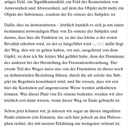
ar­ti­ges Feld, ein Signi­fi­kan­ten­feld, ein Feld der Kon­no­ta­ti­on von
Anwe­sen­heit und Abwe­sen­heit, auf dem das Objekt nicht mehr ein
Objekt der Sub­sis­tenz, son­dern der Ex-sis­tenz des Sub­jekts ist.
Dafür, dies zu demons­trie­ren – letzt­lich han­delt es sich ja um einen
bestimm­ten not­wen­di­gen Platz von Ex-sis­tenz des Sub­jekts und
dar­um, dass hier die Funk­ti­on ist, zu der das klei­ne
a
der ers­ten
Riva­li­tät erho­ben wird, zu der es hin­ge­führt wird –,
|{6}
dafür liegt
der Weg, den wir zu gehen haben, vor uns, aus­ge­hend von dem
Gip­fel, zu dem ich Sie letz­tes Mal geführt habe, dem der Domi­nanz
des ande­ren bei der Her­stel­lung der Frus­tra­ti­ons­be­zie­hung. Der
zwei­te Teil des Weges muss uns von der Frus­tra­ti­on zu die­ser noch
zu defi­nie­ren­den Bezie­hung füh­ren, durch die als sol­che das Sub­
jekt im Begeh­ren kon­sti­tu­iert wird, und Sie wis­sen, dass wir erst
hier die Kas­tra­ti­on auf ange­mes­se­ne Wei­se wer­den arti­ku­lie­ren
kön­nen. Was die­ser Platz von Ex-sis­tenz bedeu­tet, wer­den wir also
letzt­lich erst dann wis­sen, wenn die­ser Weg zu Ende gebracht ist.
Schon jetzt kön­nen wir, ja müs­sen wir sogar an die­sen sin­gu­lä­ren
Punkt erin­nern (ein Erin­nern, das sich hier jedoch an den Phi­lo­so­
phen rich­tet, der mit unse­rer Erfah­rung am wenigs­ten ver­traut ist,