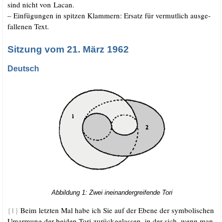
sind nicht von Lacan.
–
Ein­fü­gun­gen in spit­zen Klam­mern: Ersatz für ver­mut­lich aus­ge­
fal­le­nen Text.
.
Sitzung vom 21. März 1962
Deutsch
Abbil­dung 1: Zwei inein­an­der­grei­fen­de Tori
{1}
Beim letz­ten Mal habe ich Sie auf der Ebe­ne der sym­bo­li­schen
Umar­mung der bei­den Tori zurück­ge­las­sen, in der sich, wenn man