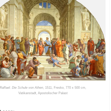
Raf­fa­el:
Die Schu­le von Athen
, 1511, Fres­ko, 770 x 500 cm,
Vati­kan­stadt, Apos­to­li­scher Palast