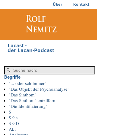
Über
Kontakt
Lacast -
der Lacan-Podcast
Begriffe
"... oder schlimmer"
"Das Objekt der Psychoanalyse"
"Das Sinthom"
"Das Sinthom" entziffern
"Die Identifizierung"
$
$ ◊ a
$ ◊ D
Akt
Analysant