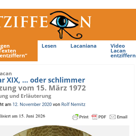
ngen
Lesen
Lacaniana
Video
Texten
Lacan
entziffern“
entziffern
Lacan
r XIX, … oder schlimmer
itzung vom 15. März 1972
ung und Erläuterung
cht am
12. November 2020
von
Rolf Nemitz
­li­siert am 15. Juni 2026