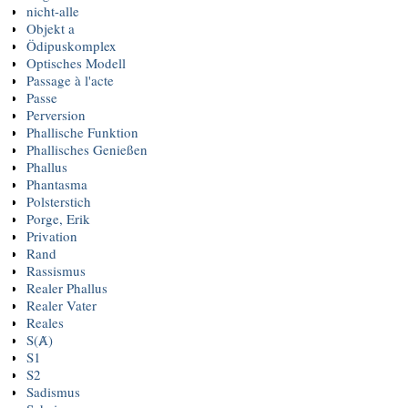
nicht-alle
Objekt a
Ödipuskomplex
Optisches Modell
Passage à l'acte
Passe
Perversion
Phallische Funktion
Phallisches Genießen
Phallus
Phantasma
Polsterstich
Porge, Erik
Privation
Rand
Rassismus
Realer Phallus
Realer Vater
Reales
S(Ⱥ)
S1
S2
Sadismus