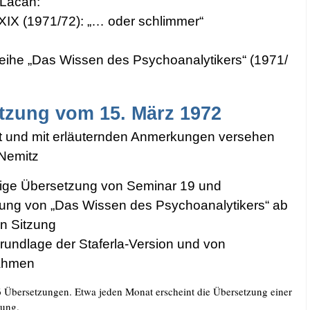
 Lacan:
XIX (1971/​72): „… oder schlim­mer“
rei­he „Das Wis­sen des Psy­cho­ana­ly­ti­kers“ (1971/​
t­zung vom 15. März 1972
t und mit erläu­tern­den Anmer­kun­gen ver­se­hen
 Nemitz
­di­ge Über­set­zung von Semi­nar 19 und
zung von „Das Wis­sen des Psy­cho­ana­ly­ti­kers“ ab
en Sit­zung
und­la­ge der Sta­fer­la-Ver­si­on und von
ahmen
 Über­set­zun­gen. Etwa jeden Monat erscheint die Über­set­zung einer
­zung.