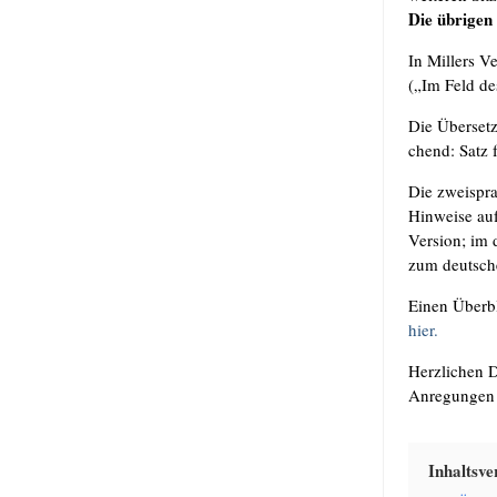
Die übri­gen
In Mil­lers Ve
(„Im Feld des
Die Über­set
chend: Satz f
Die zwei­spra
Hin­wei­se auf
Ver­si­on; im
zum deut­sche
Einen Über­bl
hier.
Herz­li­chen 
Anre­gun­gen 
Inhalts­ver