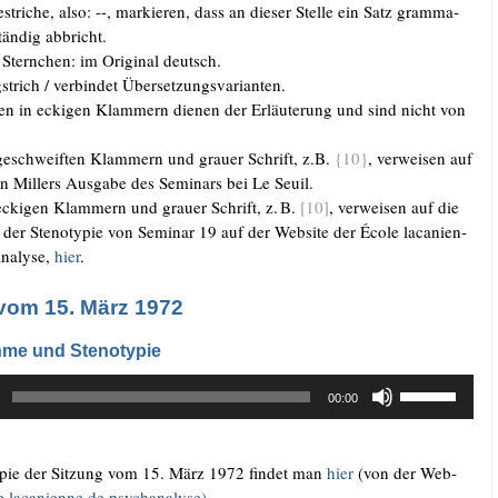
stri­che, also: --, mar­kie­ren, dass an die­ser Stel­le ein Satz gram­ma­
tän­dig abbricht.
 Stern­chen: im Ori­gi­nal deutsch.
trich /​ ver­bin­det Über­set­zungs­va­ri­an­ten.
gen in ecki­gen Klam­mern die­nen der Erläu­te­rung und sind nicht von
geschweif­ten Klam­mern und grau­er Schrift, z.B.
{10}
, ver­wei­sen auf
on Mil­lers Aus­ga­be des Semi­nars bei Le Seuil.
ecki­gen Klam­mern und grau­er Schrift, z.
B.
[10]
, ver­wei­sen auf die
.
n der Ste­no­ty­pie von Semi­nar 19 auf der Web­site der Éco­le laca­ni­en­
na­ly­se,
hier
.
vom 15. März 1972
me und Stenotypie
Pfeiltasten
00:00
Hoch/Runter
benutzen,
um
y­pie der Sit­zung vom 15. März 1972 fin­det man
hier
(von der Web­
die
e laca­ni­en­ne de psy­ch­ana­ly­se
).