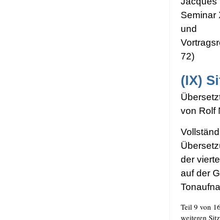
Jac­ques
Semi­nar 
und
Vor­trags­
72)
(IX)
Si
Über­setz
von Rolf
Voll­stän
Über­set­
der vier­t
auf der Gr
Tonaufn
Teil 9 von 16
wei­te­ren Sit