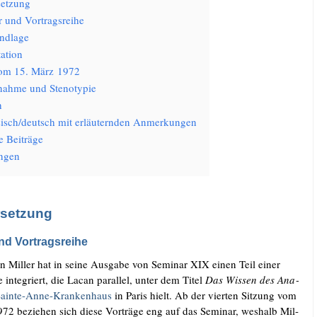
et­zung
r und Vortragsreihe
nd­la­ge
­ti­on
vom 15. März 1972
­nah­me und Stenotypie
h
isch/​deutsch mit erläu­tern­den Anmerkungen
e Beiträge
n­gen
rsetzung
nd Vortragsreihe
n Mil­ler hat in sei­ne Aus­ga­be von Semi­nar XIX einen Teil einer
he inte­griert, die Lacan par­al­lel, unter dem Titel
Das Wis­sen des Ana­
ain­te-Anne-Kran­ken­haus
in Paris hielt. Ab der vier­ten Sit­zung vom
972 bezie­hen sich die­se Vor­trä­ge eng auf das Semi­nar, wes­halb Mil­