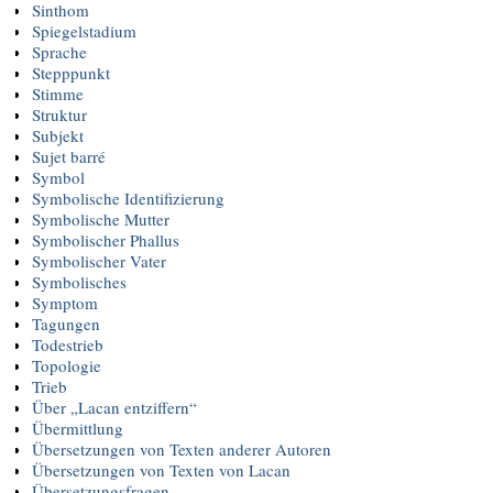
Sinthom
Spiegelstadium
Sprache
Stepppunkt
Stimme
Struktur
Subjekt
Sujet barré
Symbol
Symbolische Identifizierung
Symbolische Mutter
Symbolischer Phallus
Symbolischer Vater
Symbolisches
Symptom
Tagungen
Todestrieb
Topologie
Trieb
Über „Lacan entziffern“
Übermittlung
Übersetzungen von Texten anderer Autoren
Übersetzungen von Texten von Lacan
Übersetzungsfragen