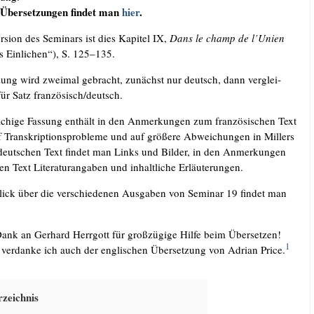
 Über­set­zun­gen fin­det man
hier
.
r­si­on des Semi­nars ist dies Kapi­tel IX,
Dans le champ de l’U­ni­en
 Ein­li­chen“), S. 125–135.
­zung wird zwei­mal gebracht, zunächst nur deutsch, dann ver­glei­
ür Satz französisch/​deutsch.
­chi­ge Fas­sung ent­hält in den Anmer­kun­gen zum fran­zö­si­schen Text
 Tran­skrip­ti­ons­pro­ble­me und auf grö­ße­re Abwei­chun­gen in Mil­lers
 deut­schen Text fin­det man Links und Bil­der, in den Anmer­kun­gen
n Text Lite­ra­tur­an­ga­ben und inhalt­li­che Erläuterungen.
ick über die ver­schie­de­nen Aus­ga­ben von Semi­nar 19 fin­det man
Dank an Ger­hard Herr­gott für groß­zü­gi­ge Hil­fe beim Über­set­zen!
1
ver­dan­ke ich auch der eng­li­schen Über­set­zung von Adri­an Pri­ce.
­zeich­nis