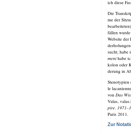
ich die­se Fas
Die Tran­skrip
me der Sit­zu
bear­bei­te­te
fäl­len wur­d
Web­site der É
der­ho­lun­ge
sucht, habe i
ment
habe ich
ko­lon oder K
de­rung in Ab
Ste­no­ty­pie
le laca­ni­en­
von
Das Wis­s
Valas, valas​.
pire
.
1971–1
Paris 2011.
Zur Notati