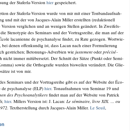
­sung der Sta­fer­la-Ver­si­on
hier
gespeichert.
­ti­on der Sta­fer­la-Ver­si­on wur­de von mir mit einer Ton­band­auf­nah­
ng und mit der von Jac­ques-Alain Mil­ler erstell­ten (redak­tio­nell
n) Ver­si­on ver­gli­chen und an weni­gen Stel­len geän­dert. In Zwei­fels­
e die Ste­no­ty­pie des Semi­nars und der Vor­trags­rei­he, die man auf der
co­le laca­ni­en­ne de psy­ch­ana­ly­se fin­det, zu Rate gezo­gen. Wort­wie­
n, bei denen offen­kun­dig ist, dass Lacan nach einer For­mu­lie­rung
ch gestri­chen; Beto­nungs-Adver­bi­en wie
jus­tem­ent
oder
pré­cis­é­
 nicht immer mit­über­setzt. Der Schnitt der Sät­ze (Punkt oder Semi­
om­ma) sowie die Ortho­gra­fie wur­den bis­wei­len ver­än­dert. Die Glie­
sät­ze ist von mir.
n des Semi­nars und der Vor­trags­rei­he gibt es auf der Web­site der Éco­
ne de psy­ch­ana­ly­se (ELP)
hier
. Ton­auf­nah­men von Semi­nar 19 und
en des Psy­cho­ana­ly­ti­kers
fin­det man auf der Web­site von Patrick
fr,
hier
. Mil­lers Ver­si­on ist: J. Lacan:
Le sémi­n­aire, liv­re XIX. … ou
972.
Text­her­stel­lung durch Jac­ques-Alain Mil­ler.
Le Seuil
,
on