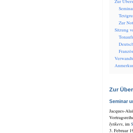
Zur Über­s
Semi­na
Text­gru
Zur Nota
Sit­zung 
Ton­auf
Deutsc
Französ
Ver­wand­t
Anmer­ku
Zur Übe
Seminar u
Jac­ques-Alai
Vor­trags­rei­
ly­ti­kers
, im
S
3. Febru­ar 1