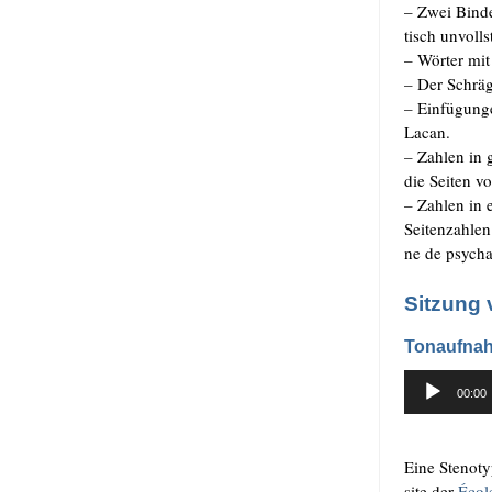
– Zwei Bin­de­
tisch unvoll­s
–
Wör­ter mit
–
Der Schräg­s
–
Ein­fü­gun­
Lacan.
–
Zah­len in 
die Sei­ten v
–
Zah­len in 
Sei­ten­zah­le
ne de psy­ch­a
Sitzung 
Tonaufnah
Audio-
00:00
Player
.
Eine Ste­no­t
site der
Éco­l