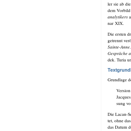
ler sie ab die
dem Vor­bild v
ana­ly­ti­kers
a
nar XIX.
Die ers­ten d
getrennt ver­ö
Sain­te-Anne
Gesprä­che a
dek. Turia 
Textgrund
Grund­la­ge d
Ver­si­on
Jac­que
sung v
Die Lacan-Sem
tet, ohne da
das Datum de