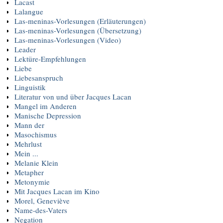
Lacast
Lalangue
Las-meninas-Vorlesungen (Erläuterungen)
Las-meninas-Vorlesungen (Übersetzung)
Las-meninas-Vorlesungen (Video)
Leader
Lektüre-Empfehlungen
Liebe
Liebesanspruch
Linguistik
Literatur von und über Jacques Lacan
Mangel im Anderen
Manische Depression
Mann der
Masochismus
Mehrlust
Mein ...
Melanie Klein
Metapher
Metonymie
Mit Jacques Lacan im Kino
Morel, Geneviève
Name-des-Vaters
Negation