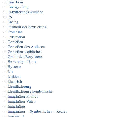
Eine Frau
Einziger Zug
Entzifferungsversuche
ES
Fading
Formeln der Sexuierung
Frau eine
Frustration
Genießen
Genießen des Anderen
Genießen weibliches
Graph des Begehrens
Herrensignifikant
Hysterie
Ich
Ichideal
Ideal-Ich
Identifizierung
Identifizierung symbolische
Imaginärer Phallus
Imaginärer Vater
Imaginäres
Imaginäres – Symbolisches – Reales
Innenacht