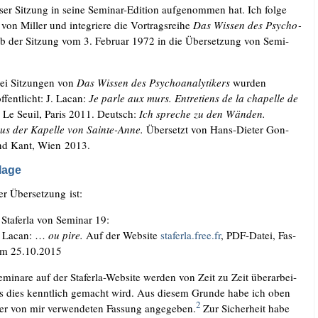
­ser Sit­zung in sei­ne Semi­nar-Edi­ti­on auf­ge­nom­men hat. Ich fol­ge
on Mil­ler und inte­grie­re die Vor­trags­rei­he
Das Wis­sen des Psy­cho­
b der Sit­zung vom 3. Febru­ar 1972 in die Über­set­zung von Semi­
rei Sit­zun­gen von
Das Wis­sen des Psy­cho­ana­ly­ti­kers
wur­den
f­fent­licht: J. Lacan:
Je par­le aux murs. Ent­re­ti­ens de la cha­pel­le de
.
Le Seuil, Paris 2011. Deutsch:
Ich spre­che zu den Wän­den.
us der Kapel­le von Sain­te-Anne.
Über­setzt von Hans-Die­ter Gon­
und Kant, Wien 2013.
lage
er Über­set­zung ist:
 Sta­fer­la von Semi­nar 19:
s Lacan: …
ou pire.
Auf der Web­site
sta​fer​la​.free​.fr
, PDF-Datei, Fas­
om 25.10.2015
i­na­re auf der Sta­fer­la-Web­site wer­den von Zeit zu Zeit über­ar­bei­
ss dies kennt­lich gemacht wird. Aus die­sem Grun­de habe ich oben
2
r von mir ver­wen­de­ten Fas­sung ange­ge­ben.
Zur Sicher­heit habe