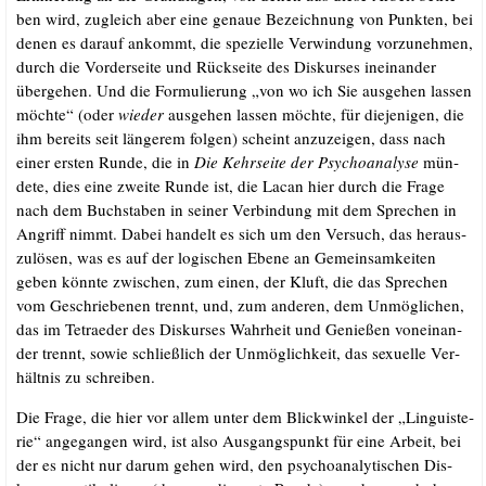
ben wird, zugleich aber eine genaue Bezeich­nung von Punk­ten, bei
denen es dar­auf ankommt, die spe­zi­el­le Ver­win­dung vor­zu­neh­men,
durch die Vor­der­sei­te und Rück­sei­te des Dis­kur­ses inein­an­der
über­ge­hen. Und die For­mu­lie­rung „von wo ich Sie aus­ge­hen las­sen
möch­te“ (oder
wie­der
aus­ge­hen las­sen möch­te, für die­je­ni­gen, die
ihm bereits seit län­ge­rem fol­gen) scheint anzu­zei­gen, dass nach
einer ers­ten Run­de, die in
Die Kehr­sei­te der Psy­cho­ana­ly­se
mün­
de­te, dies eine zwei­te Run­de ist, die Lacan hier durch die Fra­ge
nach dem Buch­sta­ben in sei­ner Ver­bin­dung mit dem Spre­chen in
Angriff nimmt. Dabei han­delt es sich um den Ver­such, das her­aus­
zu­lö­sen, was es auf der logi­schen Ebe­ne an Gemein­sam­kei­ten
geben könn­te zwi­schen, zum einen, der Kluft, die das Spre­chen
vom Geschrie­be­nen trennt, und, zum ande­ren, dem Unmög­li­chen,
das im Tetra­eder des Dis­kur­ses Wahr­heit und Genie­ßen von­ein­an­
der trennt, sowie schließ­lich der Unmög­lich­keit, das sexu­el­le Ver­
hält­nis zu schrei­ben.
.
Die Fra­ge, die hier vor allem unter dem Blick­win­kel der „Lin­gu­is­te­
rie“ ange­gan­gen wird, ist also Aus­gangs­punkt für eine Arbeit, bei
der es nicht nur dar­um gehen wird, den psy­cho­ana­ly­ti­schen Dis­