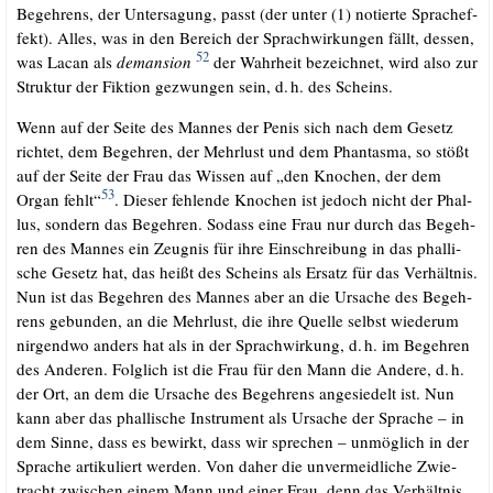
Begeh­rens, der Unter­sa­gung, passt (der unter (1) notier­te Sprach­ef­
fekt). Alles, was in den Bereich der Sprach­wir­kun­gen fällt, des­sen,
52
was Lacan als
dem­an­si­on
der Wahr­heit bezeich­net, wird also zur
Struk­tur der Fik­ti­on gezwun­gen sein, d.
h. des Scheins.
.
.
Wenn auf der Sei­te des Man­nes der Penis sich nach dem Gesetz
rich­tet, dem Begeh­ren, der Mehr­lust und dem Phan­tas­ma, so stößt
auf der Sei­te der Frau das Wis­sen auf „den Kno­chen, der dem
53
Organ fehlt“
. Die­ser feh­len­de Kno­chen ist jedoch nicht der Phal­
lus, son­dern das Begeh­ren. Sodass eine Frau nur durch das Begeh­
ren des Man­nes ein Zeug­nis für ihre Ein­schrei­bung in das phal­li­
sche Gesetz hat, das heißt des Scheins als Ersatz für das Ver­hält­nis.
Nun ist das Begeh­ren des Man­nes aber an die Ursa­che des Begeh­
rens gebun­den, an die Mehr­lust, die ihre Quel­le selbst wie­der­um
nir­gend­wo anders hat als in der Sprach­wir­kung, d.
h. im Begeh­ren
.
des Ande­ren. Folg­lich ist die Frau für den Mann die Ande­re, d.
h.
.
der Ort, an dem die Ursa­che des Begeh­rens ange­sie­delt ist. Nun
kann aber das phal­li­sche Instru­ment als Ursa­che der Spra­che – in
dem Sin­ne, dass es bewirkt, dass wir spre­chen – unmög­lich in der
Spra­che arti­ku­liert wer­den. Von daher die unver­meid­li­che Zwie­
tracht zwi­schen einem Mann und einer Frau, denn das Ver­hält­nis