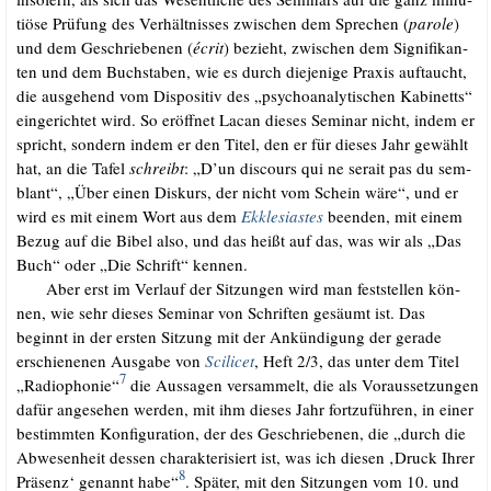
tiö­se Prü­fung des Ver­hält­nis­ses zwi­schen dem Spre­chen (
paro­le
)
und dem Geschrie­be­nen (
écrit
) bezieht, zwi­schen dem Signi­fi­kan­
ten und dem Buch­sta­ben, wie es durch die­je­ni­ge Pra­xis auf­taucht,
die aus­ge­hend vom Dis­po­si­tiv des „psy­cho­ana­ly­ti­schen Kabi­netts“
ein­ge­rich­tet wird. So eröff­net Lacan die­ses Semi­nar nicht, indem er
spricht, son­dern indem er den Titel, den er für die­ses Jahr gewählt
hat, an die Tafel
schreibt
: „D’un dis­cours qui ne serait pas du sem­
blant“, „Über einen Dis­kurs, der nicht vom Schein wäre“, und er
wird es mit einem Wort aus dem
Ekkle­si­as­tes
been­den, mit einem
Bezug auf die Bibel also, und das heißt auf das, was wir als „Das
Buch“ oder „Die Schrift“ kennen.
.…..
Aber erst im Ver­lauf der Sit­zun­gen wird man fest­stel­len kön­
nen, wie sehr die­ses Semi­nar von Schrif­ten gesäumt ist. Das
beginnt in der ers­ten Sit­zung mit der Ankün­di­gung der gera­de
erschie­ne­nen Aus­ga­be von
Sci­li­cet
, Heft 2/​3, das unter dem Titel
7
„Radio­pho­nie“
die Aus­sa­gen ver­sam­melt, die als Vor­aus­set­zun­gen
dafür ange­se­hen wer­den, mit ihm die­ses Jahr fort­zu­füh­ren, in einer
bestimm­ten Kon­fi­gu­ra­ti­on, der des Geschrie­be­nen, die „durch die
Abwe­sen­heit des­sen cha­rak­te­ri­siert ist, was ich die­sen ‚Druck Ihrer
8
Prä­senz‘ genannt habe“
. Spä­ter, mit den Sit­zun­gen vom 10. und