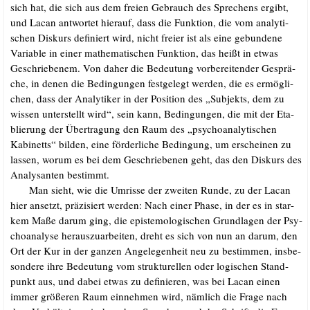
sich hat, die sich aus dem frei­en Gebrauch des Spre­chens ergibt,
und Lacan ant­wor­tet hier­auf, dass die Funk­ti­on, die vom ana­ly­ti­
schen Dis­kurs defi­niert wird, nicht frei­er ist als eine gebun­de­ne
Varia­ble in einer mathe­ma­ti­schen Funk­ti­on, das heißt in etwas
Geschrie­be­nem. Von daher die Bedeu­tung vor­be­rei­ten­der Gesprä­
che, in denen die Bedin­gun­gen fest­ge­legt wer­den, die es ermög­li­
chen, dass der Ana­ly­ti­ker in der Posi­ti­on des „Sub­jekts, dem zu
wis­sen unter­stellt wird“, sein kann, Bedin­gun­gen, die mit der Eta­
blie­rung der Über­tra­gung den Raum des „psy­cho­ana­ly­ti­schen
Kabi­netts“ bil­den, eine för­der­li­che Bedin­gung, um erschei­nen zu
las­sen, wor­um es bei dem Geschrie­be­nen geht, das den Dis­kurs des
Ana­ly­san­ten bestimmt.
.…..
Man sieht, wie die Umris­se der zwei­ten Run­de, zu der Lacan
hier ansetzt, prä­zi­siert wer­den: Nach einer Pha­se, in der es in star­
kem Maße dar­um ging, die epis­te­mo­lo­gi­schen Grund­la­gen der Psy­
cho­ana­ly­se her­aus­zu­ar­bei­ten, dreht es sich von nun an dar­um, den
Ort der Kur in der gan­zen Ange­le­gen­heit neu zu bestim­men, ins­be­
son­de­re ihre Bedeu­tung vom struk­tu­rel­len oder logi­schen Stand­
punkt aus, und dabei etwas zu defi­nie­ren, was bei Lacan einen
immer grö­ße­ren Raum ein­neh­men wird, näm­lich die Fra­ge nach