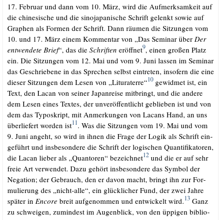
17. Febru­ar und dann vom 10. März, wird die Auf­merk­sam­keit auf
die chi­ne­si­sche und die sino­ja­pa­ni­sche Schrift gelenkt sowie auf
Gra­phen als For­men der Schrift. Dann räu­men die Sit­zun­gen vom
10. und 17. März einem Kom­men­tar von „Das Semi­nar über
Der
9
ent­wen­de­te Brief
“, das die
Schrif­ten
eröff­net
, einen gro­ßen Platz
ein. Die Sit­zun­gen vom 12. Mai und vom 9. Juni las­sen im Semi­nar
das Geschrie­be­ne in das Spre­chen selbst ein­tre­ten, inso­fern die eine
10
die­ser Sit­zun­gen dem Lesen von „Litu­ra­terre“
gewid­met ist, ein
Text, den Lacan von sei­ner Japan­rei­se mit­bringt, und die ande­re
dem Lesen eines Tex­tes, der unver­öf­fent­licht geblie­ben ist und von
dem das Typo­skript, mit Anmer­kun­gen von Lacans Hand, an uns
11
über­lie­fert wor­den ist
. Was die Sit­zun­gen vom 19. Mai und vom
9. Juni angeht, so wird in ihnen die Fra­ge der Logik als Schrift ein­
ge­führt und ins­be­son­de­re die Schrift der logi­schen Quan­ti­fi­ka­to­ren,
12
die Lacan lie­ber als „Quan­to­ren“ bezeich­net
und die er auf sehr
freie Art ver­wen­det. Dazu gehört ins­be­son­de­re das Sym­bol der
Nega­ti­on; der Gebrauch, den er davon macht, bringt ihn zur For­
mu­lie­rung des „nicht-alle“, ein glück­li­cher Fund, der zwei Jah­re
13
spä­ter in
Enco­re
breit auf­ge­nom­men und ent­wi­ckelt wird.
Ganz
zu schwei­gen, zumin­dest im Augen­blick, von den üppi­gen biblio­