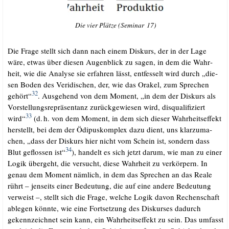
Die vier Plät­ze (Semi­nar 17)
Die Fra­ge stellt sich dann nach einem Dis­kurs, der in der Lage
wäre, etwas über die­sen Augen­blick zu sagen, in dem die Wahr­
heit, wie die Ana­ly­se sie erfah­ren lässt, ent­fes­selt wird durch „die­
sen Boden des Ver­i­di­schen, der, wie das Ora­kel, zum Spre­chen
32
gehört“
. Aus­ge­hend von dem Moment, „in dem der Dis­kurs als
Vor­stel­lungs­re­prä­sen­tanz zurück­ge­wie­sen wird, dis­qua­li­fi­ziert
33
wird“
(d.
h. von dem Moment, in dem sich die­ser Wahr­heits­ef­fekt
.
her­stellt, bei dem der Ödi­pus­kom­plex dazu dient, uns klar­zu­ma­
chen, „dass der Dis­kurs hier nicht vom Schein ist, son­dern dass
34
Blut geflos­sen ist“
), han­delt es sich jetzt dar­um, wie man zu einer
Logik über­geht, die ver­sucht, die­se Wahr­heit zu ver­kör­pern. In
genau dem Moment näm­lich, in dem das Spre­chen an das Rea­le
rührt – jen­seits einer Bedeu­tung, die auf eine ande­re Bedeu­tung
ver­weist –, stellt sich die Fra­ge, wel­che Logik davon Rechen­schaft
able­gen könn­te, wie eine Fort­set­zung des Dis­kur­ses dadurch
gekenn­zeich­net sein kann, ein Wahr­heits­ef­fekt zu sein. Das umfasst