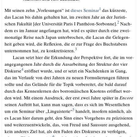
1
Mit sei­nen zehn „Vor­le­sun­gen“ ist
die­ses Semi­nar
das kür­zes­te,
das Lacan bis dahin gehal­ten hat, im zwei­ten Jahr an der Juris­ti­
2
schen Fakul­tät [der Uni­ver­si­tät Paris I Pan­thé­on-Sor­bon­ne].
Nach­
dem es im Janu­ar ange­fan­gen hat, wird es spä­ter durch eine zwei­
mo­na­ti­ge Rei­se nach Japan unter­bro­chen, die Lacan die Gele­gen­
heit geben wird, die Refle­xi­on, die er zur Fra­ge des Buch­sta­bens
3
unter­nom­men hat, zu kon­kre­ti­sie­ren.
.…..
Lacan setzt hier die Erkun­dung der Per­spek­ti­ve fort, die im vor­
an­ge­gan­ge­nen Jahr durch die Aus­ar­bei­tung der Struk­tur der vier
4
Dis­kur­se
eröff­net wur­de, und er setzt ein Nach­den­ken in Gang,
das im Ver­lau­fe von drei Jah­ren zu neu­en For­mu­lie­run­gen füh­ren
soll­te und das Gelän­de für die Top­ik vor­be­rei­tet, die bald dar­auf
durch das Ken­nen­ler­nen des bor­ro­mäi­schen Kno­tens eröff­net wer­
den wird. Mit einem Aus­druck, der erst zwei Jah­re spä­ter in
Enco­re
sei­nen Auf­tritt hat, kann man sagen, dass es sich im Wesent­li­chen
5
um ein Semi­nar über „Lin­gu­is­te­rie“
han­delt, inso­fern näm­lich, als
es Lacan hier dar­um geht, den Sinn eines Vor­ge­hens zu prä­zi­sie­ren
und wei­ter­zu­ent­wi­ckeln, das, von Freud und Sauss­u­re aus­ge­hend,
kein ande­res Ziel hat, als den Faden des Dis­kur­ses zu ver­fol­gen,
6