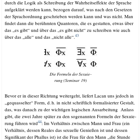
durch die Logik als Schrei­bung der Wahr­heits­ef­fek­te der Spra­che
auf­ge­klärt wer­den kann, bezo­gen dar­auf, was nach den Geset­zen
der Sprach­ord­nung geschrie­ben wer­den kann und was nicht. Man
fin­det dann die berühm­ten Quan­to­ren, die es gestat­ten, etwas über
das „es gibt“ und über das „es gibt nicht“ zu schrei­ben wie auch
43
über das „alle“ und das „nicht alle“.
Die For­meln der Sexu­ie­
rung (Semi­nar 19)
Bevor er in die­ser Rich­tung wei­ter­geht, lie­fert Lacan uns jedoch in
„gequas­sel­ter“ Form, d.
h. in nicht schrift­lich for­ma­li­sier­ter Gestalt,
.
das, was danach zu der wich­ti­gen logi­schen Aus­ar­bei­tung Anlass
gibt, die zwei Jah­re spä­ter zu den soge­nann­ten For­meln der Sexu­ie­
44
rung füh­ren wird
: Im Ver­hält­nis zwi­schen Mann und Frau (ein
Ver­hält­nis, des­sen Rea­les das sexu­el­le Genie­ßen ist und des­sen
Signi­fi­kant der Phal­lus ist) ist die Frau für den Mann „die Stun­de