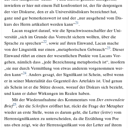
inwie­fern er hier mit einem Fall kon­fron­tiert ist, der für den­je­ni­gen
der vier Dis­kur­se, den er als Uni­ver­si­täts­dis­kurs bezeich­net hat,
ganz und gar bemer­kens­wert ist und der „nur aus­ge­hend vom Dis­
21
kurs des Herrn arti­ku­liert wer­den kann“
.
.…..
Lacan reagiert dar­auf, wie die Sprach­wis­sen­schaft­ler der Uni­
ver­si­tät „sich im Grun­de das Vor­recht sichern woll­ten, über die
22
Spra­che zu spre­chen“
, sowie auf ihren Ein­wand, Lacan mache
23
von der Lin­gu­is­tik nur einen „meta­pho­ri­schen Gebrauch“
. Die­ser
Ein­wand rührt an einen der wesent­li­chen Punk­te von Lacans Vor­
ge­hen, näm­lich dass „jede Bezeich­nung meta­pho­risch ist“, inso­fern
„sie nur durch Ver­mitt­lung von etwas ande­rem vor­ge­nom­men wer­
24
den kann“
. Anders gesagt, der Signi­fi­kant ist Schein, selbst wenn
er in sei­ner Mate­ria­li­tät das Gegen­teil des Arte­fakts ist. Und genau
als Schein ist er die Stüt­ze des­sen, wor­auf der Dis­kurs sich bezieht,
und kann er daher Wir­kun­gen im Rea­len haben.
.…..
Mit der Wie­der­auf­nah­me des Kom­men­tars von
Der ent­wen­de­te
25
Brief
,
der die
Schrif­ten
eröff­net hat, rückt die Fra­ge der Meta­pher
wie­der an ers­te Stel­le, wenn es dar­um geht, die Let­ter (
lett­re
) vom
Her­ren­si­gni­fi­kan­ten zu unter­schei­den, da die Erzäh­lung von Poe
uns eben zeigt, wie der Her­ren­si­gni­fi­kant von der Let­ter auf ihrem