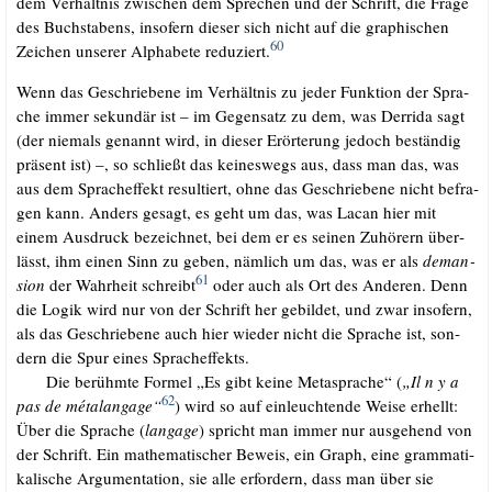
dem Ver­hält­nis zwi­schen dem Spre­chen und der Schrift, die Fra­ge
des Buch­sta­bens, inso­fern die­ser sich nicht auf die gra­phi­schen
60
Zei­chen unse­rer Alpha­be­te redu­ziert.
.
Wenn das Geschrie­be­ne im Ver­hält­nis zu jeder Funk­ti­on der Spra­
che immer sekun­där ist – im Gegen­satz zu dem, was Der­ri­da sagt
(der nie­mals genannt wird, in die­ser Erör­te­rung jedoch bestän­dig
prä­sent ist) –, so schließt das kei­nes­wegs aus, dass man das, was
aus dem Sprach­ef­fekt resul­tiert, ohne das Geschrie­be­ne nicht befra­
gen kann. Anders gesagt, es geht um das, was Lacan hier mit
einem Aus­druck bezeich­net, bei dem er es sei­nen Zuhö­rern über­
lässt, ihm einen Sinn zu geben, näm­lich um das, was er als
dem­an­
61
si­on
der Wahr­heit schreibt
oder auch als Ort des Ande­ren. Denn
die Logik wird nur von der Schrift her gebil­det, und zwar inso­fern,
als das Geschrie­be­ne auch hier wie­der nicht die Spra­che ist, son­
dern die Spur eines Spracheffekts.
.…..
Die berühm­te For­mel „Es gibt kei­ne Meta­spra­che“ (
„Il n y a
62
pas de métalan­ga­ge“
) wird so auf ein­leuch­ten­de Wei­se erhellt:
Über die Spra­che (
lan­ga­ge
) spricht man immer nur aus­ge­hend von
der Schrift. Ein mathe­ma­ti­scher Beweis, ein Graph, eine gram­ma­ti­
ka­li­sche Argu­men­ta­ti­on, sie alle erfor­dern, dass man über sie