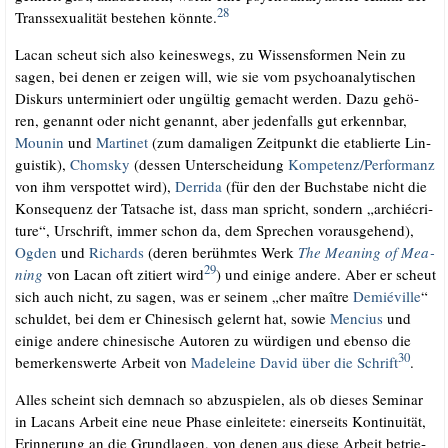
28
Trans­se­xua­li­tät bestehen könn­te.
.
Lacan scheut sich also kei­nes­wegs, zu Wis­sens­for­men Nein zu
sagen, bei denen er zei­gen will, wie sie vom psy­cho­ana­ly­ti­schen
Dis­kurs unter­mi­niert oder ungül­tig gemacht wer­den. Dazu gehö­
ren, genannt oder nicht genannt, aber jeden­falls gut erkenn­bar,
Mounin
und
Mar­ti­net
(zum dama­li­gen Zeit­punkt die eta­blier­te Lin­
gu­is­tik),
Chom­sky
(des­sen Unter­schei­dung
Kompetenz/​Performanz
von ihm ver­spot­tet wird),
Der­ri­da
(für den der Buch­sta­be nicht die
Kon­se­quenz der Tat­sa­che ist, dass man spricht, son­dern „archié­cri­
tu­re“, Urschrift, immer schon da, dem Spre­chen vor­aus­ge­hend),
Ogden
und
Richards
(deren berühm­tes Werk
The Mea­ning of Mea­
29
ning
von Lacan oft zitiert wird
) und eini­ge ande­re. Aber er scheut
sich auch nicht, zu sagen, was er sei­nem „cher maît­re
Demié­ville
“
schul­det, bei dem er Chi­ne­sisch gelernt hat, sowie
Men­ci­us
und
eini­ge ande­re chi­ne­si­sche Autoren zu wür­di­gen und eben­so die
30
bemer­kens­wer­te Arbeit von
Made­lei­ne David über die Schrift
.
.
Alles scheint sich dem­nach so abzu­spie­len, als ob die­ses Semi­nar
in Lacans Arbeit eine neue Pha­se ein­lei­te­te: einer­seits Kon­ti­nui­tät,
Erin­ne­rung an die Grund­la­gen, von denen aus die­se Arbeit betrie­