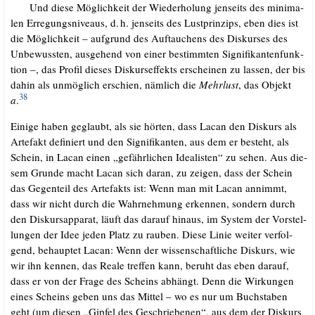
.…..
Und die­se Mög­lich­keit der Wie­der­ho­lung jen­seits des mini­ma­
len Erre­gungs­ni­veaus, d.
h. jen­seits des Lust­prin­zips, eben dies ist
.
die Mög­lich­keit – auf­grund des Auf­tau­chens des Dis­kur­ses des
Unbe­wuss­ten, aus­ge­hend von einer bestimm­ten Signi­fi­kan­ten­funk­
ti­on –, das Pro­fil die­ses Dis­kurs­ef­fekts erschei­nen zu las­sen, der bis
dahin als unmög­lich erschien, näm­lich die
Mehr­lust
, das Objekt
38
a
.
.
Eini­ge haben geglaubt, als sie hör­ten, dass Lacan den Dis­kurs als
Arte­fakt defi­niert und den Signi­fi­kan­ten, aus dem er besteht, als
Schein, in Lacan einen „gefähr­li­chen Idea­lis­ten“ zu sehen. Aus die­
sem Grun­de macht Lacan sich dar­an, zu zei­gen, dass der Schein
das Gegen­teil des Arte­fakts ist: Wenn man mit Lacan annimmt,
dass wir nicht durch die Wahr­neh­mung erken­nen, son­dern durch
den Dis­kurs­ap­pa­rat, läuft das dar­auf hin­aus, im Sys­tem der Vor­stel­
lun­gen der Idee jeden Platz zu rau­ben. Die­se Linie wei­ter ver­fol­
gend, behaup­tet Lacan: Wenn der wis­sen­schaft­li­che Dis­kurs, wie
wir ihn ken­nen, das Rea­le tref­fen kann, beruht das eben dar­auf,
dass er von der Fra­ge des Scheins abhängt. Denn die Wir­kun­gen
eines Scheins geben uns das Mit­tel – wo es nur um Buch­sta­ben
geht (um die­sen „Gip­fel des Geschrie­be­nen“, aus dem der Dis­kurs