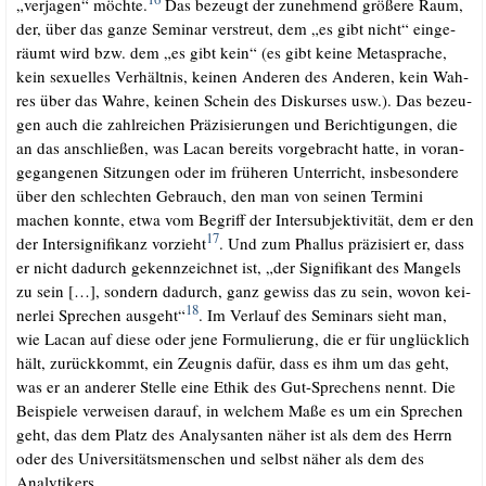
„ver­ja­gen“ möch­te.
Das bezeugt der zuneh­mend grö­ße­re Raum,
der, über das gan­ze Semi­nar ver­streut, dem „es gibt nicht“ ein­ge­
räumt wird bzw. dem „es gibt kein“ (es gibt kei­ne Meta­spra­che,
kein sexu­el­les Ver­hält­nis, kei­nen Ande­ren des Ande­ren, kein Wah­
res über das Wah­re, kei­nen Schein des Dis­kur­ses usw.). Das bezeu­
gen auch die zahl­rei­chen Prä­zi­sie­run­gen und Berich­ti­gun­gen, die
an das anschlie­ßen, was Lacan bereits vor­ge­bracht hat­te, in vor­an­
ge­gan­ge­nen Sit­zun­gen oder im frü­he­ren Unter­richt, ins­be­son­de­re
über den schlech­ten Gebrauch, den man von sei­nen Ter­mi­ni
machen konn­te, etwa vom Begriff der Inter­sub­jek­ti­vi­tät, dem er den
17
der Inter­si­gni­fi­kanz vor­zieht
. Und zum Phal­lus prä­zi­siert er, dass
er nicht dadurch gekenn­zeich­net ist, „der Signi­fi­kant des Man­gels
zu sein […], son­dern dadurch, ganz gewiss das zu sein, wovon kei­
18
ner­lei Spre­chen aus­geht“
. Im Ver­lauf des Semi­nars sieht man,
wie Lacan auf die­se oder jene For­mu­lie­rung, die er für unglück­lich
hält, zurück­kommt, ein Zeug­nis dafür, dass es ihm um das geht,
was er an ande­rer Stel­le eine Ethik des Gut-Spre­chens nennt. Die
Bei­spie­le ver­wei­sen dar­auf, in wel­chem Maße es um ein Spre­chen
geht, das dem Platz des Ana­ly­san­ten näher ist als dem des Herrn
oder des Uni­ver­si­täts­men­schen und selbst näher als dem des
Analytikers.