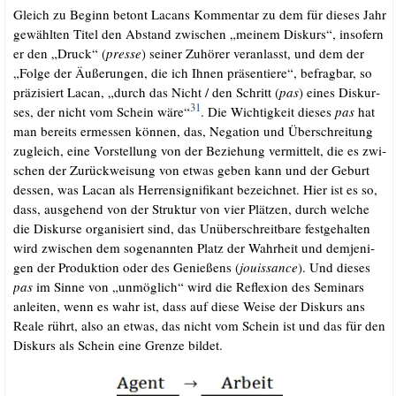
Gleich zu Beginn betont Lacans Kom­men­tar zu dem für die­ses Jahr
gewähl­ten Titel den Abstand zwi­schen „mei­nem Dis­kurs“, inso­fern
er den „Druck“ (
pres­se
) sei­ner Zuhö­rer ver­an­lasst, und dem der
„Fol­ge der Äuße­run­gen, die ich Ihnen prä­sen­tie­re“, befrag­bar, so
prä­zi­siert Lacan, „durch das Nicht /​ den Schritt (
pas
) eines Dis­kur­
31
ses, der nicht vom Schein wäre“
. Die Wich­tig­keit die­ses
pas
hat
man bereits ermes­sen kön­nen, das, Nega­ti­on und Über­schrei­tung
zugleich, eine Vor­stel­lung von der Bezie­hung ver­mit­telt, die es zwi­
schen der Zurück­wei­sung von etwas geben kann und der Geburt
des­sen, was Lacan als Her­ren­si­gni­fi­kant bezeich­net. Hier ist es so,
dass, aus­ge­hend von der Struk­tur von vier Plät­zen, durch wel­che
die Dis­kur­se orga­ni­siert sind, das Unüber­schreit­ba­re fest­ge­hal­ten
wird zwi­schen dem soge­nann­ten Platz der Wahr­heit und dem­je­ni­
gen der Pro­duk­ti­on oder des Genie­ßens (
jouis­sance
). Und die­ses
pas
im Sin­ne von „unmög­lich“ wird die Refle­xi­on des Semi­nars
anlei­ten, wenn es wahr ist, dass auf die­se Wei­se der Dis­kurs ans
Rea­le rührt, also an etwas, das nicht vom Schein ist und das für den
Dis­kurs als Schein eine Gren­ze bildet.