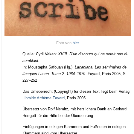
Foto von
hier
Quel­le: Cyril Veken:
XVIII. D’un dis­cours qui ne serait pas du
semblant.
In: Mousta­pha Safou­an (Hg.):
Laca­nia­na. Les sémi­n­aires de
Jac­ques Lacan. Tome 2. 1964–1979.
Fayard, Paris 2005, S.
227–252
Das Urhe­ber­recht (Copy­right) für die­sen Text liegt beim Ver­lag
Librai­rie Art­hè­me Fayard
, Paris 2005.
Über­setzt von Rolf Nemitz, mit herz­li­chem Dank an Ger­hard
Herr­gott für die Hil­fe bei der Übersetzung.
Ein­fü­gun­gen in ecki­gen Klam­mern und Fuß­no­ten in ecki­gen
Klam­mern sind vom Übersetzer.