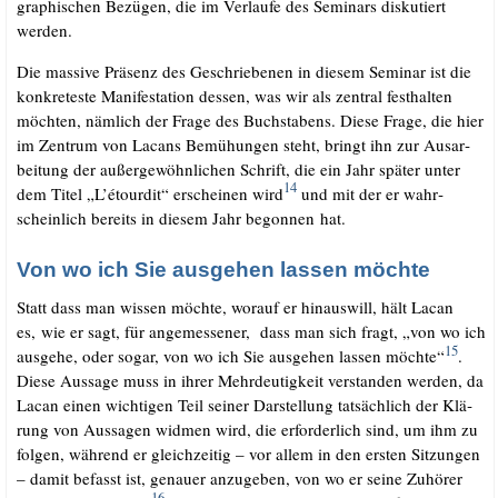
gra­phi­schen Bezü­gen, die im Ver­lau­fe des Semi­nars dis­ku­tiert
werden.
Die mas­si­ve Prä­senz des Geschrie­be­nen in die­sem Semi­nar ist die
kon­kre­tes­te Mani­fes­ta­ti­on des­sen, was wir als zen­tral fest­hal­ten
möch­ten, näm­lich der Fra­ge des Buch­sta­bens. Die­se Fra­ge, die hier
im Zen­trum von Lacans Bemü­hun­gen steht, bringt ihn zur Aus­ar­
bei­tung der außer­ge­wöhn­li­chen Schrift, die ein Jahr spä­ter unter
14
dem Titel „L’étourdit“ erschei­nen wird
und mit der er wahr­
schein­lich bereits in die­sem Jahr begon­nen hat.
Von wo ich Sie ausgehen lassen möchte
Statt dass man wis­sen möch­te, wor­auf er hin­aus­will, hält Lacan
es, wie er sagt, für ange­mes­se­ner, dass man sich fragt, „von wo ich
15
aus­ge­he, oder sogar, von wo ich Sie aus­ge­hen las­sen möch­te“
.
Die­se Aus­sa­ge muss in ihrer Mehr­deu­tig­keit ver­stan­den wer­den, da
Lacan einen wich­ti­gen Teil sei­ner Dar­stel­lung tat­säch­lich der Klä­
rung von Aus­sa­gen wid­men wird, die erfor­der­lich sind, um ihm zu
fol­gen, wäh­rend er gleich­zei­tig – vor allem in den ers­ten Sit­zun­gen
– damit befasst ist, genau­er anzu­ge­ben, von wo er sei­ne Zuhö­rer
16