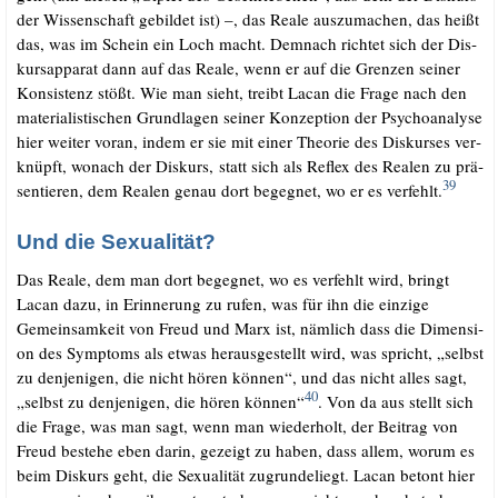
der Wis­sen­schaft gebil­det ist) –, das Rea­le aus­zu­ma­chen, das heißt
das, was im Schein ein Loch macht. Dem­nach rich­tet sich der Dis­
kurs­ap­pa­rat dann auf das Rea­le, wenn er auf die Gren­zen sei­ner
Kon­sis­tenz stößt. Wie man sieht, treibt Lacan die Fra­ge nach den
mate­ria­lis­ti­schen Grund­la­gen sei­ner Kon­zep­ti­on der Psy­cho­ana­ly­se
hier wei­ter vor­an, indem er sie mit einer Theo­rie des Dis­kur­ses ver­
knüpft, wonach der Dis­kurs, statt sich als Reflex des Rea­len zu prä­
39
sen­tie­ren, dem Rea­len genau dort begeg­net, wo er es ver­fehlt.
Und die Sexualität?
Das Rea­le, dem man dort begeg­net, wo es ver­fehlt wird, bringt
Lacan dazu, in Erin­ne­rung zu rufen, was für ihn die ein­zi­ge
Gemein­sam­keit von Freud und Marx ist, näm­lich dass die Dimen­si­
on des Sym­ptoms als etwas her­aus­ge­stellt wird, was spricht, „selbst
zu den­je­ni­gen, die nicht hören kön­nen“, und das nicht alles sagt,
40
„selbst zu den­je­ni­gen, die hören kön­nen“
. Von da aus stellt sich
die Fra­ge, was man sagt, wenn man wie­der­holt, der Bei­trag von
Freud bestehe eben dar­in, gezeigt zu haben, dass allem, wor­um es
beim Dis­kurs geht, die Sexua­li­tät zugrun­de­liegt. Lacan betont hier