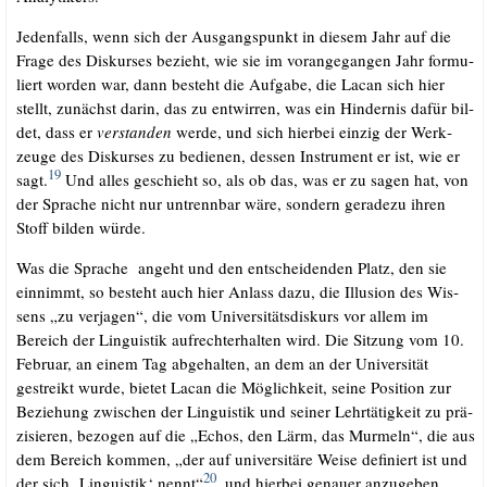
Jeden­falls, wenn sich der Aus­gangs­punkt in die­sem Jahr auf die
Fra­ge des Dis­kur­ses bezieht, wie sie im vor­an­ge­gan­gen Jahr for­mu­
liert wor­den war, dann besteht die Auf­ga­be, die Lacan sich hier
stellt, zunächst dar­in, das zu ent­wir­ren, was ein Hin­der­nis dafür bil­
det, dass er
ver­stan­den
wer­de, und sich hier­bei ein­zig der Werk­
zeu­ge des Dis­kur­ses zu bedie­nen, des­sen Instru­ment er ist, wie er
19
sagt.
Und alles geschieht so, als ob das, was er zu sagen hat, von
der Spra­che nicht nur untrenn­bar wäre, son­dern gera­de­zu ihren
Stoff bil­den wür­de.
.
Was die Spra­che angeht und den ent­schei­den­den Platz, den sie
ein­nimmt, so besteht auch hier Anlass dazu, die Illu­si­on des Wis­
sens „zu ver­ja­gen“, die vom Uni­ver­si­täts­dis­kurs vor allem im
Bereich der Lin­gu­is­tik auf­recht­erhal­ten wird. Die Sit­zung vom 10.
Febru­ar, an einem Tag abge­hal­ten, an dem an der Uni­ver­si­tät
gestreikt wur­de, bie­tet Lacan die Mög­lich­keit, sei­ne Posi­ti­on zur
Bezie­hung zwi­schen der Lin­gu­is­tik und sei­ner Lehr­tä­tig­keit zu prä­
zi­sie­ren, bezo­gen auf die „Echos, den Lärm, das Mur­meln“, die aus
dem Bereich kom­men, „der auf uni­ver­si­tä­re Wei­se defi­niert ist und
20
der sich ‚Lin­gu­is­tik‘ nennt“
, und hier­bei genau­er anzu­ge­ben,