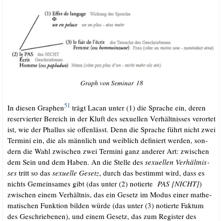
Graph von Semi­nar 18
51
In die­sen Gra­phen
trägt Lacan unter (1) die Spra­che ein, deren
reser­vier­ter Bereich in der Kluft des sexu­el­len Ver­hält­nis­ses ver­or­tet
ist, wie der Phal­lus sie offen­lässt. Denn die Spra­che führt nicht zwei
Ter­mi­ni ein, die als männ­lich und weib­lich defi­niert wer­den, son­
dern die Wahl zwi­schen zwei Ter­mi­ni ganz ande­rer Art: zwi­schen
dem Sein und dem Haben. An die Stel­le des
sexu­el­len Ver­hält­nis­
ses
tritt so das
sexu­el­le Gesetz
, durch das bestimmt wird, dass es
nichts Gemein­sa­mes gibt (das unter (2) notier­te
PAS [NICHT]
)
zwi­schen einem Ver­hält­nis, das ein Gesetz im Modus einer mathe­
ma­ti­schen Funk­ti­on bil­den wür­de (das unter (3) notier­te Fak­tum
des Geschrie­be­nen), und einem Gesetz, das zum Regis­ter des