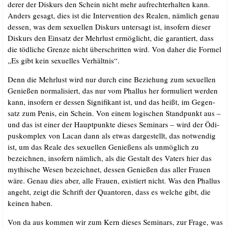
derer der Dis­kurs den Schein nicht mehr auf­recht­erhal­ten kann.
Anders gesagt, dies ist die Inter­ven­ti­on des Rea­len, näm­lich genau
des­sen, was dem sexu­el­len Dis­kurs unter­sagt ist, inso­fern die­ser
Dis­kurs den Ein­satz der Mehr­lust ermög­licht, die garan­tiert, dass
die töd­li­che Gren­ze nicht über­schrit­ten wird. Von daher die For­mel
„Es gibt kein sexu­el­les Ver­hält­nis“.
.
Denn die Mehr­lust wird nur durch eine Bezie­hung zum sexu­el­len
Genie­ßen nor­ma­li­siert, das nur vom Phal­lus her for­mu­liert wer­den
kann, inso­fern er des­sen Signi­fi­kant ist, und das heißt, im Gegen­
satz zum Penis, ein Schein. Von einem logi­schen Stand­punkt aus –
und das ist einer der Haupt­punk­te die­ses Semi­nars – wird der Ödi­
pus­kom­plex von Lacan dann als etwas dar­ge­stellt, das not­wen­dig
ist, um das Rea­le des sexu­el­len Genie­ßens als unmög­lich zu
bezeich­nen, inso­fern näm­lich, als die Gestalt des Vaters hier das
mythi­sche Wesen bezeich­net, des­sen Genie­ßen das aller Frau­en
wäre. Genau dies aber, alle Frau­en, exis­tiert nicht. Was den Phal­lus
angeht, zeigt die Schrift der Quan­to­ren, dass es wel­che gibt, die
kei­nen haben.
.
Von da aus kom­men wir zum Kern die­ses Semi­nars, zur Fra­ge, was