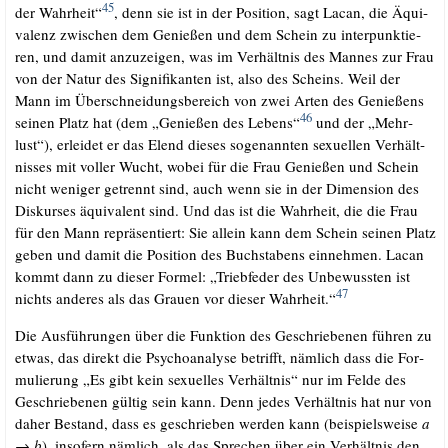
45
der Wahr­heit“
, denn sie ist in der Posi­ti­on, sagt Lacan, die Äqui­
va­lenz zwi­schen dem Genie­ßen und dem Schein zu inter­punk­tie­
ren, und damit anzu­zei­gen, was im Ver­hält­nis des Man­nes zur Frau
von der Natur des Signi­fi­kan­ten ist, also des Scheins. Weil der
Mann im Über­schnei­dungs­be­reich von zwei Arten des Genie­ßens
46
sei­nen Platz hat (dem „Genie­ßen des Lebens“
und der „Mehr­
lust“), erlei­det er das Elend die­ses soge­nann­ten sexu­el­len Ver­hält­
nis­ses mit vol­ler Wucht, wobei für die Frau Genie­ßen und Schein
nicht weni­ger getrennt sind, auch wenn sie in der Dimen­si­on des
Dis­kur­ses äqui­va­lent sind. Und das ist die Wahr­heit, die die Frau
für den Mann reprä­sen­tiert: Sie allein kann dem Schein sei­nen Platz
geben und damit die Posi­ti­on des Buch­sta­bens ein­neh­men. Lacan
kommt dann zu die­ser For­mel: „Trieb­fe­der des Unbe­wuss­ten ist
47
nichts ande­res als das Grau­en vor die­ser Wahr­heit.“
.
Die Aus­füh­run­gen über die Funk­ti­on des Geschrie­be­nen füh­ren zu
etwas, das direkt die Psy­cho­ana­ly­se betrifft, näm­lich dass die For­
mu­lie­rung „Es gibt kein sexu­el­les Ver­hält­nis“ nur im Fel­de des
Geschrie­be­nen gül­tig sein kann. Denn jedes Ver­hält­nis hat nur von
daher Bestand, dass es geschrie­ben wer­den kann (bei­spiels­wei­se
a
→
b
), inso­fern näm­lich, als das Spre­chen über ein Ver­hält­nis den