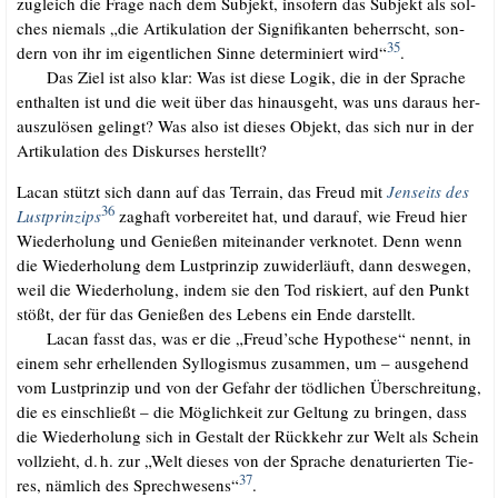
zugleich die Fra­ge nach dem Sub­jekt, inso­fern das Sub­jekt als sol­
ches nie­mals „die Arti­ku­la­ti­on der Signi­fi­kan­ten beherrscht, son­
35
dern von ihr im eigent­li­chen Sin­ne deter­mi­niert wird“
.
.…..
Das Ziel ist also klar: Was ist die­se Logik, die in der Spra­che
ent­hal­ten ist und die weit über das hin­aus­geht, was uns dar­aus her­
aus­zu­lö­sen gelingt? Was also ist die­ses Objekt, das sich nur in der
Arti­ku­la­ti­on des Dis­kur­ses her­stellt?
.
Lacan stützt sich dann auf das Ter­rain, das Freud mit
Jen­seits des
36
Lust­prin­zips
zag­haft vor­be­rei­tet hat, und dar­auf, wie Freud hier
Wie­der­ho­lung und Genie­ßen mit­ein­an­der ver­kno­tet. Denn wenn
die Wie­der­ho­lung dem Lust­prin­zip zuwi­der­läuft, dann des­we­gen,
weil die Wie­der­ho­lung, indem sie den Tod ris­kiert, auf den Punkt
stößt, der für das Genie­ßen des Lebens ein Ende darstellt.
.…..
Lacan fasst das, was er die „Freud’sche Hypo­the­se“ nennt, in
einem sehr erhel­len­den Syl­lo­gis­mus zusam­men, um – aus­ge­hend
vom Lust­prin­zip und von der Gefahr der töd­li­chen Über­schrei­tung,
die es ein­schließt – die Mög­lich­keit zur Gel­tung zu brin­gen, dass
die Wie­der­ho­lung sich in Gestalt der Rück­kehr zur Welt als Schein
voll­zieht, d.
h. zur „Welt die­ses von der Spra­che dena­tu­rier­ten Tie­
.
37
res, näm­lich des Sprech­we­sens“
.