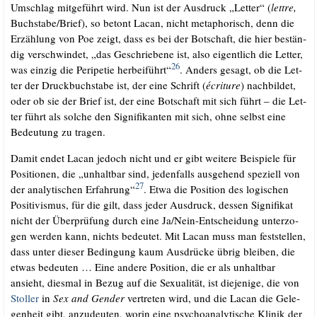
Umschlag mit­ge­führt wird. Nun ist der Aus­druck „Let­ter“ (
lett­re,
Buchstabe/​Brief), so betont Lacan, nicht meta­pho­risch, denn die
Erzäh­lung von Poe zeigt, dass es bei der Bot­schaft, die hier bestän­
dig ver­schwin­det, „das Geschrie­be­ne ist, also eigent­lich die Let­ter,
26
was ein­zig die Peri­pe­tie her­bei­führt“
. Anders gesagt, ob die Let­
ter der Druck­buch­sta­be ist, der eine Schrift (
écri­tu­re
) nach­bil­det,
oder ob sie der Brief ist, der eine Bot­schaft mit sich führt – die Let­
ter führt als sol­che den Signi­fi­kan­ten mit sich, ohne selbst eine
Bedeu­tung zu tra­gen.
.
Damit endet Lacan jedoch nicht und er gibt wei­te­re Bei­spie­le für
Posi­tio­nen, die „unhalt­bar sind, jeden­falls aus­ge­hend spe­zi­ell von
27
der ana­ly­ti­schen Erfah­rung“
. Etwa die Posi­ti­on des logi­schen
Posi­ti­vis­mus, für die gilt, dass jeder Aus­druck, des­sen Signi­fi­kat
nicht der Über­prü­fung durch eine Ja/N­ein-Ent­schei­dung unter­zo­
gen wer­den kann, nichts bedeu­tet. Mit Lacan muss man fest­stel­len,
dass unter die­ser Bedin­gung kaum Aus­drü­cke übrig blei­ben, die
etwas bedeu­ten … Eine ande­re Posi­ti­on, die er als unhalt­bar
ansieht, dies­mal in Bezug auf die Sexua­li­tät, ist die­je­ni­ge, die von
Stol­ler
in
Sex and Gen­der
ver­tre­ten wird, und die Lacan die Gele­
gen­heit gibt, anzu­deu­ten, wor­in eine psy­cho­ana­ly­ti­sche Kli­nik der