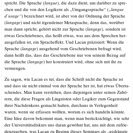
spricht. Die Spra­che (
lan­gue
), die dazu dient, um dar­über zu spre­
chen und die von den Logi­kern als „Umgangs­spra­che“ (
„lan­gue
d’usage“
) bezeich­net wird, ist aber von der Ord­nung der Spra­che
(
lan­ga­ge
) und nicht irgend­ei­ner Meta­spra­che, denn das, wor­über
man dann spricht, gehört nicht zur Spra­che (
lan­ga­ge
), son­dern ist
etwas Geschrie­be­nes, das heißt etwas, was aus dem Spre­chen her­
aus­ge­fal­len ist, ein Sprach­ef­fekt. Und Lacan prä­zi­siert: Wenn die
Spra­che (
lan­ga­ge
) aus­ge­hend vom Geschrie­be­nen befragt wird,
dann heißt das, dass das Geschrie­be­ne nur von sei­nem Bezug auf
die Spra­che (
lan­ga­ge
) her kon­stru­iert wird, ohne sich mit ihr zu
ver­men­gen.
.
Zu sagen, wie Lacan es tut, dass die Schrift nicht die Spra­che ist
und dass sie nicht ein­mal von der Spra­che her ist, hat etwas Über­ra­
schen­des. Man kann ver­ste­hen, dass die­je­ni­gen unter sei­nen Zuhö­
rern, die die­se Fra­gen als Lin­gu­is­ten oder Logi­ker zum Gegen­stand
ihrer Nach­den­kens gemacht hat­ten, durch­aus in Ver­le­gen­heit
waren, wenn sie erfas­sen woll­ten, wor­um es sich han­deln könn­te.
Eine Idee davon bekommt man, wenn man berück­sich­tigt, wie sehr
der Uni­ver­si­täts­dis­kurs uns dar­an gewöhnt hat, uns mit dem zufrie­
den­zu­ge­ben, was Lacan zu Beginn die­ses Semi­nars als „gedräng­te