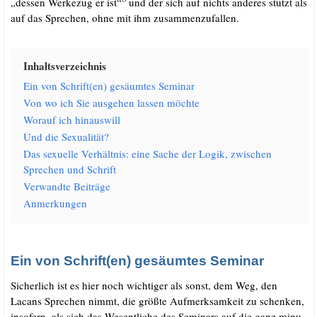
„des­sen Wer­ke­zug er ist“
und der sich auf nichts ande­res stützt als
auf das Spre­chen, ohne mit ihm zusammenzufallen.
Inhalts­ver­zeich­nis
Ein von Schrift(en) gesäum­tes Seminar
Von wo ich Sie aus­ge­hen las­sen möchte
Wor­auf ich hinauswill
Und die Sexualität?
Das sexu­el­le Ver­hält­nis: eine Sache der Logik, zwi­schen
Spre­chen und Schrift
Ver­wand­te Beiträge
Anmer­kun­gen
Ein von Schrift(en) gesäumtes Seminar
Sicher­lich ist es hier noch wich­ti­ger als sonst, dem Weg, den
Lacans Spre­chen nimmt, die größ­te Auf­merk­sam­keit zu schen­ken,
inso­fern, als sich das Wesent­li­che des Semi­nars auf die ganz minu­