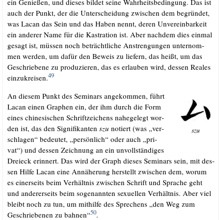
ein Genie­ßen, und die­ses bil­det sei­ne Wahr­heits­be­din­gung. Das ist
auch der Punkt, der die Unter­schei­dung zwi­schen dem begrün­det,
was Lacan das Sein und das Haben nennt, deren Unver­ein­bar­keit
ein ande­rer Name für die Kas­tra­ti­on ist. Aber nach­dem dies ein­mal
gesagt ist, müs­sen noch beträcht­li­che Anstren­gun­gen unter­nom­
men wer­den, um dafür den Beweis zu lie­fern, das heißt, um das
Geschrie­be­ne zu pro­du­zie­ren, das es erlau­ben wird, des­sen Rea­les
49
ein­zu­krei­sen.
.
An die­sem Punkt des Semi­nars ange­kom­men, führt
Lacan einen Gra­phen ein, der ihm durch die Form
eines chi­ne­si­schen Schrift­zei­chens nahe­ge­legt wor­
den ist, das den Signi­fi­kan­ten
szu
notiert (was „ver­
szu
schla­gen“ bedeu­tet, „per­sön­lich“ oder auch „pri­
vat“) und des­sen Zeich­nung an ein unvoll­stän­di­ges
Drei­eck erin­nert. Das wird der Graph die­ses Semi­nars sein, mit des­
sen Hil­fe Lacan eine Annä­he­rung her­stellt zwi­schen dem, wor­um
es einer­seits beim Ver­hält­nis zwi­schen Schrift und Spra­che geht
und ande­rer­seits beim soge­nann­ten sexu­el­len Ver­hält­nis. Aber viel
bleibt noch zu tun, um mit­hil­fe des Spre­chens „den Weg zum
50
Geschrie­be­nen zu bah­nen“
.