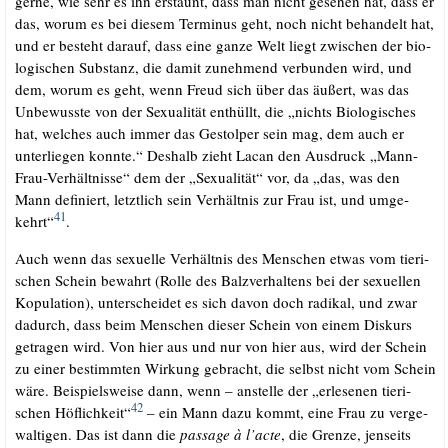
ger­ne, wie sehr es ihn erstaunt, dass man nicht gese­hen hat, dass er
das, wor­um es bei die­sem Ter­mi­nus geht, noch nicht behan­delt hat,
und er besteht dar­auf, dass eine gan­ze Welt liegt zwi­schen der bio­
lo­gi­schen Sub­stanz, die damit zuneh­mend ver­bun­den wird, und
dem, wor­um es geht, wenn Freud sich über das äußert, was das
Unbe­wuss­te von der Sexua­li­tät ent­hüllt, die „nichts Bio­lo­gi­sches
hat, wel­ches auch immer das Gestol­per sein mag, dem auch er
unter­lie­gen konn­te.“ Des­halb zieht Lacan den Aus­druck „Mann-
Frau-Ver­hält­nis­se“ dem der „Sexua­li­tät“ vor, da „das, was den
Mann defi­niert, letzt­lich sein Ver­hält­nis zur Frau ist, und umge­
41
kehrt“
.
.
Auch wenn das sexu­el­le Ver­hält­nis des Men­schen etwas vom tie­ri­
schen Schein bewahrt (Rol­le des Balz­ver­hal­tens bei der sexu­el­len
Kopu­la­ti­on), unter­schei­det es sich davon doch radi­kal, und zwar
dadurch, dass beim Men­schen die­ser Schein von einem Dis­kurs
getra­gen wird. Von hier aus und nur von hier aus, wird der Schein
zu einer bestimm­ten Wir­kung gebracht, die selbst nicht vom Schein
wäre. Bei­spiels­wei­se dann, wenn – anstel­le der „erle­se­nen tie­ri­
42
schen Höf­lich­keit“
– ein Mann dazu kommt, eine Frau zu ver­ge­
wal­ti­gen. Das ist dann die
pas­sa­ge à l’acte
, die Gren­ze, jen­seits