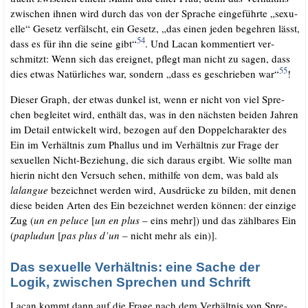
zwi­schen ihnen wird durch das von der Spra­che ein­ge­führ­te „sexu­
el­le“ Gesetz ver­fälscht, ein Gesetz, „das einen jeden begeh­ren lässt,
54
dass es für ihn die sei­ne gibt“
. Und Lacan kom­men­tiert ver­
schmitzt: Wenn sich das ereig­net, pflegt man nicht zu sagen, dass
55
dies etwas Natür­li­ches war, son­dern „dass es geschrie­ben war“
!
.
Die­ser Graph, der etwas dun­kel ist, wenn er nicht von viel Spre­
chen beglei­tet wird, ent­hält das, was in den nächs­ten bei­den Jah­ren
im Detail ent­wi­ckelt wird, bezo­gen auf den Dop­pel­cha­rak­ter des
Ein im Ver­hält­nis zum Phal­lus und im Ver­hält­nis zur Fra­ge der
sexu­el­len Nicht-Bezie­hung, die sich dar­aus ergibt. Wie soll­te man
hier­in nicht den Ver­such sehen, mit­hil­fe von dem, was bald als
lalan­gue
bezeich­net wer­den wird, Aus­drü­cke zu bil­den, mit denen
die­se bei­den Arten des Ein bezeich­net wer­den kön­nen: der ein­zi­ge
Zug (
un en peluce
[
un en plus
– eins mehr]) und das zähl­ba­res Ein
(
paplu­dun
[
pas plus d’un
– nicht mehr als ein)].
Das sexuelle Verhältnis: eine Sache der
Logik, zwischen Sprechen und Schrift
Lacan kommt dann auf die Fra­ge nach dem Ver­hält­nis von Spre­