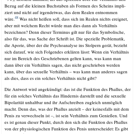
Bezug auf die klei­nen Buch­sta­ben als For­men des Scheins impli­
ziert und nicht auf irgend­et­was, das dem Rea­len ent­nom­men
48
wäre.
Was nicht hei­ßen soll, dass sich im Rea­len nichts ereig­net,
aber mit wel­chem Recht wür­de man dies dann als Ver­hält­nis
bezeich­nen? Denn die­ser Ter­mi­nus gilt nur für das Sym­bo­li­sche,
also für das, was Sache der Schrift ist. Die spe­zi­el­le Pro­ble­ma­tik,
die Apo­rie, über der die Psy­cho­ana­ly­se ins Stol­pern gerät, bezieht
sich dar­auf, wie sich Fol­gen­des erklä­ren lässt: Wenn ein Ver­hält­nis
nur im Bereich des Geschrie­be­nen gel­ten kann, was kann man
dann über ein Ver­hält­nis sagen, das nicht geschrie­ben wer­den
kann, über das sexu­el­le Ver­hält­nis – was kann man ande­res sagen
als dies, dass es ein sol­ches Ver­hält­nis nicht gibt?
.
Die Ant­wort wird ange­kün­digt: das ist die Funk­ti­on des Phal­lus, der
für ein sol­ches Ver­hält­nis das Hin­der­nis dar­stellt und die sexu­el­le
Bipo­la­ri­tät unhalt­bar und ihr Auf­schrei­ben zugleich unmög­lich
macht. Denn das, was der Phal­lus anzielt – der kei­nes­falls mit dem
Penis zu ver­wech­seln ist –, ist sein Ver­hält­nis zum Genie­ßen. Und
es ist genau die­ser Punkt, durch den sich die Funk­ti­on des Phal­lus
von der phy­sio­lo­gi­schen Funk­ti­on des Penis unter­schei­det: Es gibt