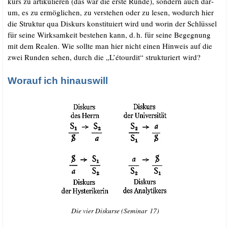
kurs zu arti­ku­lie­ren (das war die ers­te Run­de), son­dern auch dar­
um, es zu ermög­li­chen, zu ver­ste­hen oder zu lesen, wodurch hier
die Struk­tur qua Dis­kurs kon­sti­tu­iert wird und wor­in der Schlüs­sel
für sei­ne Wirk­sam­keit bestehen kann, d.
h. für sei­ne Begeg­nung
.
mit dem Rea­len. Wie soll­te man hier nicht einen Hin­weis auf die
zwei Run­den sehen, durch die „L’étourdit“ struk­tu­riert wird?
Worauf ich hinauswill
Die vier Dis­kur­se (Semi­nar 17)