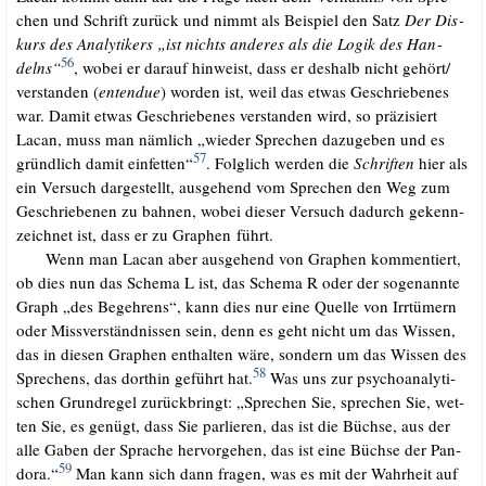
chen und Schrift zurück und nimmt als Bei­spiel den Satz
Der Dis­
kurs des Ana­ly­ti­kers „ist nichts ande­res als die Logik des Han­
56
delns“
, wobei er dar­auf hin­weist, dass er des­halb nicht gehört/​
verstanden (
enten­due
) wor­den ist, weil das etwas Geschrie­be­nes
war. Damit etwas Geschrie­be­nes ver­stan­den wird, so prä­zi­siert
Lacan, muss man näm­lich „wie­der Spre­chen dazu­ge­ben und es
57
gründ­lich damit ein­fet­ten“
. Folg­lich wer­den die
Schrif­ten
hier als
ein Ver­such dar­ge­stellt, aus­ge­hend vom Spre­chen den Weg zum
Geschrie­be­nen zu bah­nen, wobei die­ser Ver­such dadurch gekenn­
zeich­net ist, dass er zu Gra­phen führt.
.…..
Wenn man Lacan aber aus­ge­hend von Gra­phen kom­men­tiert,
ob dies nun das Sche­ma L ist, das Sche­ma R oder der soge­nann­te
Graph „des Begeh­rens“, kann dies nur eine Quel­le von Irr­tü­mern
oder Miss­ver­ständ­nis­sen sein, denn es geht nicht um das Wis­sen,
das in die­sen Gra­phen ent­hal­ten wäre, son­dern um das Wis­sen des
58
Spre­chens, das dort­hin geführt hat.
Was uns zur psy­cho­ana­ly­ti­
schen Grund­re­gel zurück­bringt: „Spre­chen Sie, spre­chen Sie, wet­
ten Sie, es genügt, dass Sie par­lie­ren, das ist die Büch­se, aus der
alle Gaben der Spra­che her­vor­ge­hen, das ist eine Büch­se der Pan­
59
do­ra.“
Man kann sich dann fra­gen, was es mit der Wahr­heit auf