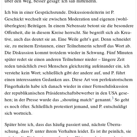
über den Weg, bes­ser gesagt: Ich saß mittendrin.
Ich bin in einer Gesprächs­run­de. Dis­kus­si­ons­lei­te­rin ist P.
Geschickt wech­selt sie zwi­schen Mode­ra­ti­on und eige­nen (wohl­
über­leg­ten) Bei­trä­gen. In einem Neben­satz betont sie die beson­de­re
Offen­heit, die in die­sem Krei­se herrscht. Sie begreift sich als Krea­
ti­ve, auch das deu­tet sie an. Eine Wei­le geht’s gut. Denn schnei­det
sie, zu mei­nem Erstau­nen, einer Teil­neh­me­rin schroff das Wort ab.
Die Dis­kus­si­on kommt trotz­dem wie­der in Schwung. Fünf Minu­ten
spä­ter redet sie einen ande­ren Teil­neh­mer nie­der – län­ge­re Zeit
reden tat­säch­lich zwei Men­schen gleich­zei­tig auf­ein­an­der ein, ich
ver­ste­he kein Wort; schließ­lich gibt der ande­re auf, und P. führt
einen inter­es­san­ten Gedan­ken aus. Die­se Art von per­lo­ku­to­ri­schem
Fin­ger­ha­keln habe ich danach wie­der in einer Fern­seh­dis­kus­si­on
der repu­bli­ka­ni­schen Prä­si­dent­schafts­be­wer­ber in den USA gese­
3
hen; in der Pres­se wur­de das „shou­ting match“ genannt.
So geht
es noch öfter. Schließ­lich pro­tes­tiert jemand, und P. ent­schul­digt
sich wortreich.
Spä­ter höre ich, dass das häu­fig pas­siert und, nächs­te Über­ra­
schung, dass P. unter ihrem Ver­hal­ten lei­det. Es ist ihr pein­lich, sie