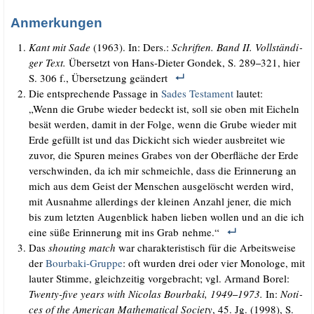
Anmerkungen
Kant mit Sade
(1963). In: Ders.:
Schrif­ten. Band II. Voll­stän­di­
ger Text.
Über­setzt von Hans-Die­ter Gon­dek, S. 289
321, hier
–
S. 306 f., Über­set­zung geändert
Die ent­spre­chen­de Pas­sa­ge in
Sades Tes­ta­ment
lautet:
„Wenn die Gru­be wie­der bedeckt ist, soll sie oben mit Eicheln
besät wer­den, damit in der Fol­ge, wenn die Gru­be wie­der mit
Erde gefüllt ist und das Dickicht sich wie­der aus­brei­tet wie
zuvor, die Spu­ren mei­nes Gra­bes von der Ober­flä­che der Erde
ver­schwin­den, da ich mir schmeich­le, dass die Erin­ne­rung an
mich aus dem Geist der Men­schen aus­ge­löscht wer­den wird,
mit Aus­nah­me aller­dings der klei­nen Anzahl jener, die mich
bis zum letz­ten Augen­blick haben lie­ben wol­len und an die ich
eine süße Erin­ne­rung mit ins Grab nehme.“
Das
shou­ting match
war cha­rak­te­ris­tisch für die Arbeits­wei­se
der
Bour­baki-Grup­pe
: oft wur­den drei oder vier Mono­lo­ge, mit
lau­ter Stim­me, gleich­zei­tig vor­ge­bracht; vgl. Armand Borel:
Twen­ty-five years with Nico­las Bour­baki, 1949
1973.
In:
Noti­
–
ces of the Ame­ri­can Mathe­ma­ti­cal Socie­ty
, 45. Jg. (1998), S.