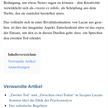
Bedin­gung, um etwas Neu­es sagen zu kön­nen – ihre Krea­ti­vi­tät
ver­wirk­licht sich als
crea­tio ex nihi­lo
, als Schöp­fung aus dem
Nichts, das sie zunächst her­stel­len muss.
Das voll­zieht sich in einer Riva­li­täts­si­tua­ti­on; von Lacan aus gese­
hen, ist dies der ima­gi­nä­re Aspekt. Ent­schei­dend aber ist das
enjeu,
der Ein­satz, um den es in die­sen Duel­len geht: dass ein Spre­chen
den zwei­ten Tod erleidet.
Inhalts­ver­zeich­nis
Ver­wand­te Artikel
Anmer­kun­gen
Verwandte Artikel
„Zwei­ter Tod“ und „Zwi­schen-zwei-Toden“ in Jac­ques Lacans
Semi­nar über die Ethik der Psychoanalyse
Das sadis­ti­sche Begehren