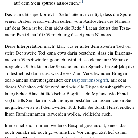
1
auf dem Stein spur­los aus­lö­schen.“
Das ist nicht super­kor­rekt – Sade hat­te nur ver­fügt, dass die Spu­ren
sei­nes Gra­bes ver­schwin­den sol­len, vom Aus­lö­schen des Namens
2
auf dem Stein ist bei ihm nicht die Rede.
Lacan deu­tet das Tes­ta­
ment: Es zielt auf die Ver­nich­tung des eige­nen Namens.
Die­se Inter­pre­ta­ti­on macht klar, was er unter dem zwei­ten Tod ver­
steht. Der zwei­te Tod kann etwa dar­in bestehen, dass ein Eigen­na­
me zum Ver­schwin­den gebracht wird, die­se ele­men­ta­re Ver­an­ke­
rung eines Sub­jekts in der Spra­che und der Spra­che im Sub­jekt; der
Todes­trieb ist dann das, was die­ses Zum-Ver­schwin­den-Brin­gen
des Namens antreibt (genau­er: der
Dis­po­si­ti­ons­be­griff
, mit dem
die­ses Ver­hal­ten erklärt wird und wie alle Dis­po­si­ti­ons­be­grif­fe ein
in logi­scher Hin­sicht tücki­scher Begriff – ein Mythos, wie Freud
sagt). Falls Sie pla­nen, sich anonym bestat­ten zu las­sen, zie­len Sie
mög­li­cher­wei­se auf den zwei­ten Tod. Falls Sie durch Hei­rat end­lich
Ihren Fami­li­en­na­men los­wer­den wol­len, viel­leicht auch.
Immer habe ich mir ein wei­te­res Bei­spiel gewünscht, eines, das
noch bana­ler ist, noch gewöhn­li­cher. Vor eini­ger Zeit lief es mir