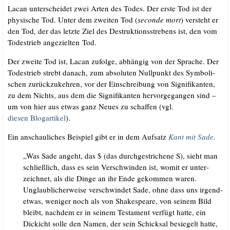
Lacan unter­schei­det zwei Arten des Todes. Der ers­te Tod ist der
phy­si­sche Tod. Unter dem zwei­ten Tod (
secon­de mort
) ver­steht er
den Tod, der das letz­te Ziel des Destruk­ti­ons­stre­bens ist, den vom
Todes­trieb ange­ziel­ten Tod.
Der zwei­te Tod ist, Lacan zufol­ge, abhän­gig von der Spra­che. Der
Todes­trieb strebt danach, zum abso­lu­ten Null­punkt des Sym­bo­li­
schen zurück­zu­keh­ren, vor der Ein­schrei­bung von Signi­fi­kan­ten,
zu dem Nichts, aus dem die Signi­fi­kan­ten her­vor­ge­gan­gen sind –
um von hier aus etwas ganz Neu­es zu schaf­fen (vgl.
die­sen Blog­ar­ti­kel
).
Ein anschau­li­ches Bei­spiel gibt er in dem Auf­satz
Kant mit Sade
.
„Was Sade angeht, das $ (das durch­ge­stri­che­ne S), sieht man
schließ­lich, dass es sein Ver­schwin­den ist, womit er unter­
zeich­net, als die Din­ge an ihr Ende gekom­men waren.
Unglaub­li­cher­wei­se ver­schwin­det Sade, ohne dass uns irgend­
et­was, weni­ger noch als von Shake­speare, von sei­nem Bild
bleibt, nach­dem er in sei­nem Tes­ta­ment ver­fügt hat­te, ein
Dickicht sol­le den Namen, der sein Schick­sal besie­gelt hat­te,