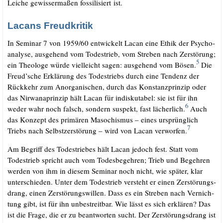
Lei­che gewis­ser­ma­ßen fos­si­li­siert ist.
Lacans Freudkritik
In Semi­nar 7 von 1959/​60 ent­wi­ckelt Lacan eine Ethik der Psy­cho­
ana­ly­se, aus­ge­hend vom Todes­trieb, vom Stre­ben nach Zer­stö­rung;
5
ein Theo­lo­ge wür­de viel­leicht sagen: aus­ge­hend vom Bösen.
Die
Freud’sche Erklä­rung des Todes­triebs durch eine Ten­denz der
Rück­kehr zum Anor­ga­ni­schen, durch das Kon­stanz­prin­zip oder
das Nir­wa­na­prin­zip hält Lacan für indis­ku­ta­bel: sie ist für ihn
6
weder wahr noch falsch, son­dern suspekt, fast lächer­lich.
Auch
das Kon­zept des pri­mä­ren Maso­chis­mus – eines ursprüng­lich
7
Triebs nach Selbst­zer­stö­rung – wird von Lacan ver­wor­fen.
Am Begriff des Todes­trie­bes hält Lacan jedoch fest. Statt vom
Todes­trieb spricht auch vom Todes­be­geh­ren; Trieb und Begeh­ren
wer­den von ihm in die­sem Semi­nar noch nicht, wie spä­ter, klar
unter­schie­den. Unter dem Todes­trieb ver­steht er einen Zer­stö­rungs­
drang, einen Zer­stö­rungs­wil­len. Dass es ein Stre­ben nach Ver­nich­
tung gibt, ist für ihn unbe­streit­bar. Wie lässt es sich erklä­ren? Das
ist die Fra­ge, die er zu beant­wor­ten sucht. Der Zer­stö­rungs­drang ist