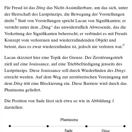
Für Freud ist das
Ding
das Nicht-Assi­mi­lier­ba­re, um das sich, unter
der Herr­schaft des Lust­prin­zips, die Bewe­gung der Vor­stel­lun­gen
8
dreht.
Statt von Vor­stel­lun­gen spricht Lacan von Signi­fi­kan­ten; er
ver­steht unter dem „Ding“ das unwi­der­ruf­lich Abwe­sen­de, das die
Ver­ket­tung der Signi­fi­kan­ten beherrscht; er ver­bin­det es mit Freuds
Kon­zept vom ver­lo­re­nen und wie­der­zu­fin­den­den Objekt und
9
betont, dass es zwar wie­der­zu­fin­den ist, jedoch nie ver­lo­ren war.
Lacan skiz­ziert hier eine Top­ik der Gren­ze. Der Zer­stö­rungs­trieb
zielt auf eine Jouis­sance, auf eine Trieb­be­frie­di­gung jen­seits des
Lust­prin­zips. Die­se Jouis­sance soll durch Wie­der­fin­den des
Dings
erreicht wer­den. Auf dem Weg zur zer­stö­re­ri­schen Ver­ei­ni­gung mit
dem
Ding
tritt eine Blo­ckie­rung ein. Die­se Bar­rie­re wird durch das
Phan­tas­ma geliefert.
Die Posi­ti­on von Sade lässt sich etwa so wie in Abbil­dung 1
darstellen: