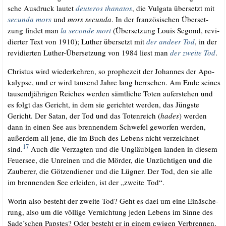
sche Aus­druck lau­tet
deu­te­ros tha­na­tos
, die Vul­ga­ta über­setzt mit
secun­da mors
und
mors secun­da
. In der fran­zö­si­schen Über­set­
zung fin­det man
la
secon­de mort
(Über­set­zung Lou­is Segond, revi­
dier­ter Text von 1910); Luther über­setzt mit
der ande­er Tod
, in der
revi­dier­ten Luther-Über­set­zung von 1984 liest man
der zwei­te Tod
.
Chris­tus wird wie­der­keh­ren, so pro­phe­zeit der Johan­nes der Apo­
ka­lyp­se, und er wird tau­send Jah­re lang herr­schen. Am Ende sei­nes
tau­send­jäh­ri­gen Rei­ches wer­den sämt­li­che Toten auf­er­ste­hen und
es folgt das Gericht, in dem sie gerich­tet wer­den, das Jüngs­te
Gericht. Der Satan, der Tod und das Toten­reich (
hades
) wer­den
dann in einen See aus bren­nen­dem Schwe­fel gewor­fen wer­den,
außer­dem all jene, die im Buch des Lebens nicht ver­zeich­net
17
sind.
Auch die Ver­zag­ten und die Ungläu­bi­gen lan­den in die­sem
Feu­er­see, die Unrei­nen und die Mör­der, die Unzüch­ti­gen und die
Zau­be­rer, die Göt­zen­die­ner und die Lüg­ner. Der Tod, den sie alle
im bren­nen­den See erlei­den, ist der „zwei­te Tod“.
Wor­in also besteht der zwei­te Tod? Geht es daei um eine Ein­äsche­
rung, also um die völ­li­ge Ver­nich­tung jeden Lebens im Sin­ne des
Sade’schen Paps­tes? Oder besteht er in einem ewi­gen Ver­bren­nen,