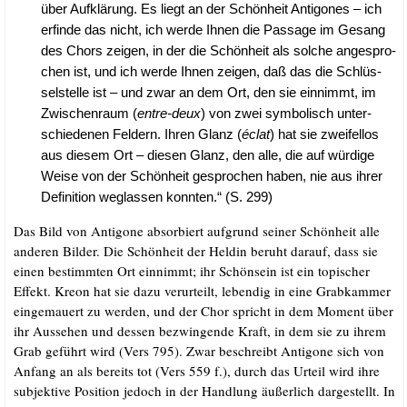
über Auf­klä­rung. Es liegt an der Schön­heit Anti­go­nes – ich
erfin­de das nicht, ich wer­de Ihnen die Pas­sa­ge im Gesang
des Chors zei­gen, in der die Schön­heit als sol­che ange­spro­
chen ist, und ich wer­de Ihnen zei­gen, daß das die Schlüs­
sel­stel­le ist – und zwar an dem Ort, den sie ein­nimmt, im
Zwi­schen­raum (
ent­re-deux
) von zwei sym­bo­lisch unter­
schie­de­nen Fel­dern. Ihren Glanz (
éclat
) hat sie zwei­fel­los
aus die­sem Ort – die­sen Glanz, den alle, die auf wür­di­ge
Wei­se von der Schön­heit gespro­chen haben, nie aus ihrer
Defi­ni­ti­on weg­las­sen konn­ten.“ (S. 299)
Das Bild von Anti­go­ne absor­biert auf­grund sei­ner Schön­heit alle
ande­ren Bil­der. Die Schön­heit der Hel­din beruht dar­auf, dass sie
einen bestimm­ten Ort ein­nimmt; ihr Schön­sein ist ein topi­scher
Effekt. Kre­on hat sie dazu ver­ur­teilt, leben­dig in eine Grab­kam­mer
ein­ge­mau­ert zu wer­den, und der Chor spricht in dem Moment über
ihr Aus­se­hen und des­sen bezwin­gen­de Kraft, in dem sie zu ihrem
Grab geführt wird (Vers 795). Zwar beschreibt Anti­go­ne sich von
Anfang an als bereits tot (Vers 559 f.), durch das Urteil wird ihre
sub­jek­ti­ve Posi­ti­on jedoch in der Hand­lung äußer­lich dar­ge­stellt. In