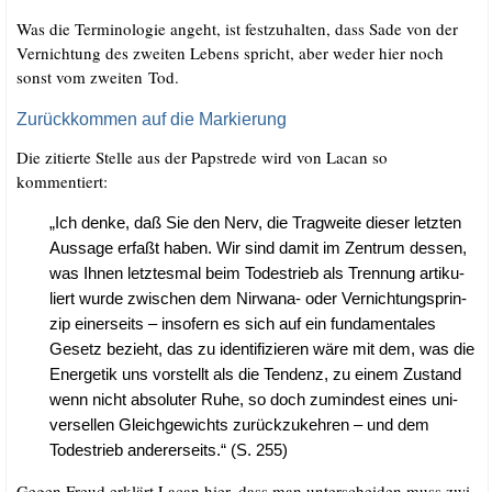
Was die Ter­mi­no­lo­gie angeht, ist fest­zu­hal­ten, dass Sade von der
Ver­nich­tung des zwei­ten Lebens spricht, aber weder hier noch
sonst vom zwei­ten Tod.
Zurückkommen auf die Markierung
Die zitier­te Stel­le aus der Papst­re­de wird von Lacan so
kommentiert:
„Ich den­ke, daß Sie den Nerv, die Trag­wei­te die­ser letz­ten
Aus­sa­ge erfaßt haben. Wir sind damit im Zen­trum des­sen,
was Ihnen letz­tes­mal beim Todes­trieb als Tren­nung arti­ku­
liert wur­de zwi­schen dem Nir­wa­na- oder Ver­nich­tungs­prin­
zip einer­seits – inso­fern es sich auf ein fun­da­men­ta­les
Gesetz bezieht, das zu iden­ti­fi­zie­ren wäre mit dem, was die
Energe­tik uns vor­stellt als die Ten­denz, zu einem Zustand
wenn nicht abso­lu­ter Ruhe, so doch zumin­dest eines uni­
ver­sel­len Gleich­ge­wichts zurück­zu­keh­ren – und dem
Todes­trieb ande­rer­seits.“ (S. 255)
Gegen Freud erklärt Lacan hier, dass man unter­schei­den muss zwi­