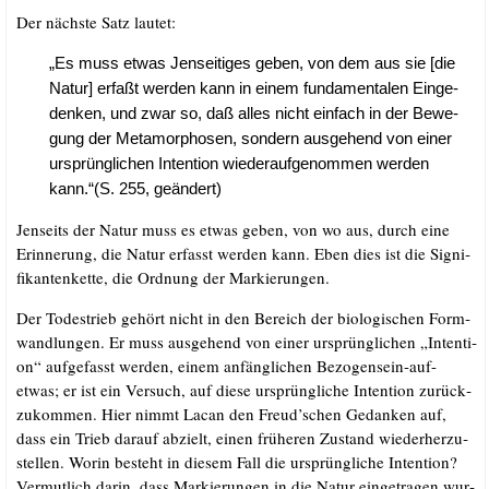
Der nächs­te Satz lautet:
„Es muss etwas Jen­sei­ti­ges geben, von dem aus sie [die
Natur] erfaßt wer­den kann in einem fun­da­men­ta­len Ein­ge­
den­ken, und zwar so, daß alles nicht ein­fach in der Bewe­
gung der Meta­mor­pho­sen, son­dern aus­ge­hend von einer
ursprüng­li­chen Inten­ti­on wie­der­auf­ge­nom­men wer­den
kann.“(S. 255, geändert)
Jen­seits der Natur muss es etwas geben, von wo aus, durch eine
Erin­ne­rung, die Natur erfasst wer­den kann. Eben dies ist die Signi­
fi­kan­ten­ket­te, die Ord­nung der Markierungen.
Der Todes­trieb gehört nicht in den Bereich der bio­lo­gi­schen Form­
wand­lun­gen. Er muss aus­ge­hend von einer ursprüng­li­chen „Inten­ti­
on“ auf­ge­fasst wer­den, einem anfäng­li­chen Bezo­gen­sein-auf-
etwas; er ist ein Ver­such, auf die­se ursprüng­li­che Inten­ti­on zurück­
zu­kom­men. Hier nimmt Lacan den Freud’schen Gedan­ken auf,
dass ein Trieb dar­auf abzielt, einen frü­he­ren Zustand wie­der­her­zu­
stel­len. Wor­in besteht in die­sem Fall die ursprüng­li­che Inten­ti­on?
Ver­mut­lich dar­in, dass Mar­kie­run­gen in die Natur ein­ge­tra­gen wur­