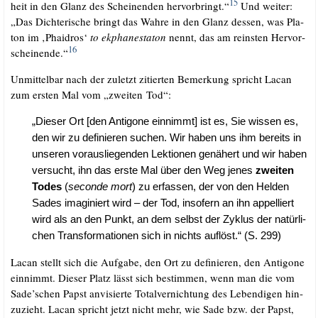
15
heit in den Glanz des Schei­nen­den her­vor­bringt.“
Und wei­ter:
„Das Dich­te­ri­sche bringt das Wah­re in den Glanz des­sen, was Pla­
ton im ‚Phai­dros‘
to ekpha­ne­st­a­ton
nennt, das am reins­ten Her­vor­
16
schei­nen­de.“
Unmit­tel­bar nach der zuletzt zitier­ten Bemer­kung spricht Lacan
zum ers­ten Mal vom „zwei­ten Tod“:
„Die­ser Ort [den Anti­go­ne ein­nimmt] ist es, Sie wis­sen es,
den wir zu defi­nie­ren suchen. Wir haben uns ihm bereits in
unse­ren vor­aus­lie­gen­den Lek­tio­nen genä­hert und wir haben
ver­sucht, ihn das ers­te Mal über den Weg jenes
zwei­ten
Todes
(
secon­de mort
) zu erfas­sen, der von den Hel­den
Sades ima­gi­niert wird – der Tod, inso­fern an ihn appel­liert
wird als an den Punkt, an dem selbst der Zyklus der natür­li­
chen Trans­for­ma­tio­nen sich in nichts auf­löst.“ (S. 299)
Lacan stellt sich die Auf­ga­be, den Ort zu defi­nie­ren, den Anti­go­ne
ein­nimmt. Die­ser Platz lässt sich bestim­men, wenn man die vom
Sade’schen Papst anvi­sier­te Total­ver­nich­tung des Leben­di­gen hin­
zu­zieht. Lacan spricht jetzt nicht mehr, wie Sade bzw. der Papst,