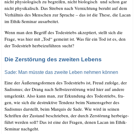
nicht phy­sio­lo­gisch zu begrei­fen, nicht bio­lo­gisch und schon gar
nicht phy­si­ka­lisch. Das Stre­ben nach Ver­nich­tung beruht auf dem
Ver­hält­nis des Men­schen zur Spra­che – das ist die The­se, die Lacan
im Ethik-Semi­nar ausarbeitet.
Wenn man den Begriff des Todes­triebs akzep­tiert, stellt sich die
Fra­ge, was hier mit „Tod“ gemeint ist. Was für ein Tod ist es, den
der Todes­trieb her­bei­zu­füh­ren sucht?
Die Zerstörung des zweiten Lebens
Sade: Man müsste das zweite Leben nehmen können
Eine der Äuße­rungs­for­men des Todes­triebs ist, Freud zufol­ge, der
Sadis­mus; der Drang nach Selbst­zer­stö­rung wird hier auf ande­re
umge­lenkt. Also kann man, zur Erkun­dung des Todes­triebs, fra­
gen, wie sich die destruk­ti­ve Ten­denz beim Namens­ge­ber des
Sadis­mus dar­stellt, beim Mar­quis de Sade. Wie wird in sei­nen
Schrif­ten der Zustand beschrie­ben, der durch Zer­stö­rung her­bei­ge­
führt wer­den soll? Das ist eine der Fra­gen, denen Lacan im Ethik-
Semi­nar nachgeht.