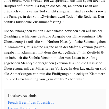
ohne bereits vom zwei­ten Tod zu spre­chen, das ihm spä­ter aber als
Bei­spiel dafür dient. Es fol­gen die Stel­len, an denen Lacan aus­
drück­lich vom zwei­ten Tod spricht (ins­ge­samt sind es sie­ben) sowie
die Pas­sa­ge, in der vom „Zwi­schen-zwei-Toden“ die Rede ist. Den
1
Schluss bil­det eine Zusam­men­fas­sung.
Die Sei­ten­an­ga­ben zu den Lacan­zi­ta­ten bezie­hen sich auf die bei
Qua­dri­ga erschie­ne­ne deut­sche Aus­ga­be des Ethik-Semi­nars. Die
Über­set­zung ist teils die von Nor­bert Haas (ein­fa­che Sei­ten­an­ga­ben
in Klam­mern), teils mei­ne eige­ne nach der Sta­fer­la-Ver­si­on (Sei­ten­
an­ga­ben in Klam­mern mit dem Zusatz „geän­dert“). In Zwei­fels­fäl­
len habe ich die Sta­fer­la-Ver­si­on mit der von Lacan in Auf­trag
gege­be­nen Ste­no­ty­pie ver­gli­chen (Ver­si­on JL) und die Haas’sche
Über­set­zung mit der Miller’schen Vor­la­ge. In den Lacan­zi­ta­ten sind
alle Anmer­kun­gen von mir, die Ein­fü­gun­gen in ecki­gen Klam­mern
2
und die Fett­schrei­bung von „zwei­ter Tod“ eben­falls.
Inhalts­ver­zeich­nis
Freuds Begriff des Todestriebs
Lacans Freud­kri­tik