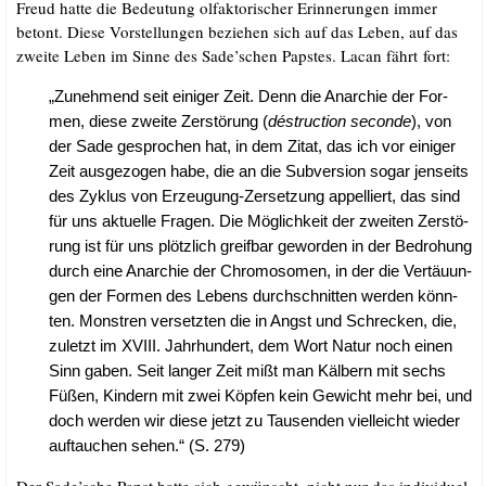
Freud hat­te die Bedeu­tung olfak­to­ri­scher Erin­ne­run­gen immer
betont. Die­se Vor­stel­lun­gen bezie­hen sich auf das Leben, auf das
zwei­te Leben im Sin­ne des Sade’schen Paps­tes. Lacan fährt fort:
„Zuneh­mend seit eini­ger Zeit. Denn die Anar­chie der For­
men, die­se zwei­te Zer­stö­rung (
dés­truc­tion secon­de
), von
der Sade gespro­chen hat, in dem Zitat, das ich vor eini­ger
Zeit aus­ge­zo­gen habe, die an die Sub­ver­si­on sogar jen­seits
des Zyklus von Erzeu­gung-Zer­set­zung appel­liert, das sind
für uns aktu­el­le Fra­gen. Die Mög­lich­keit der zwei­ten Zer­stö­
rung ist für uns plötz­lich greif­bar gewor­den in der Bedro­hung
durch eine Anar­chie der Chro­mo­so­men, in der die Ver­täu­un­
gen der For­men des Lebens durch­schnit­ten wer­den könn­
ten. Mons­tren ver­setz­ten die in Angst und Schre­cken, die,
zuletzt im XVIII. Jahr­hun­dert, dem Wort Natur noch einen
Sinn gaben. Seit lan­ger Zeit mißt man Käl­bern mit sechs
Füßen, Kin­dern mit zwei Köp­fen kein Gewicht mehr bei, und
doch wer­den wir die­se jetzt zu Tau­sen­den viel­leicht wie­der
auf­tau­chen sehen.“ (S. 279)