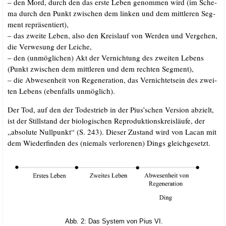
– den Mord, durch den das ers­te Leben genom­men wird (im Sche­
ma durch den Punkt zwi­schen dem lin­ken und dem mitt­le­ren Seg­
ment repräsentiert),
– das zwei­te Leben, also den Kreis­lauf von Wer­den und Ver­ge­hen,
die Ver­we­sung der Leiche,
– den (unmög­li­chen) Akt der Ver­nich­tung des zwei­ten Lebens
(Punkt zwi­schen dem mitt­le­ren und dem rech­ten Segment),
– die Abwe­sen­heit von Rege­ne­ra­ti­on, das Ver­nich­tet­sein des zwei­
ten Lebens (eben­falls unmöglich).
Der Tod, auf den der Todes­trieb in der Pius’schen Ver­si­on abzielt,
ist der Still­stand der bio­lo­gi­schen Repro­duk­ti­ons­kreis­läu­fe, der
„abso­lu­te Null­punkt“ (S. 243). Die­ser Zustand wird von Lacan mit
dem Wie­der­fin­den des (nie­mals ver­lo­re­nen) Dings gleichgesetzt.
Abb. 2: Das Sys­tem von Pius VI.