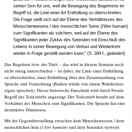
sei­nen Sinn für uns, weil die Bewe­gung des Begeh­rens im
Begriff ist, die Linie einer Art Ent­hül­lung zu über­schrei­ten.
Die Fra­ge stellt sich auf der Ebe­ne des Ver­hält­nis­ses des
Men­schen­we­sens /​ des mensch­li­chen Seins (
l’être humain
)
zum Signi­fi­kan­ten als sol­chem, weil auf der Ebe­ne des
Signi­fi­kan­ten jeder Zyklus des Sei­en­den mit Ein­schluß des
Lebens in sei­ner Bewe­gung von Ver­lust und Wie­der­kehr
wie­der in Fra­ge gestellt wer­den kann.“ (S. 284 f., geändert)
Das Begeh­ren bzw. der Trieb – das wird in die­sem Semi­nar noch
nicht streng unter­schie­den – ist dabei, die Linie einer Ent­hül­lung
zu über­schrei­ten, einer Ent­hül­lung über den Zusam­men­hang von
Spra­che und Ver­nich­tung (Badiou wür­de von einem Wahr­heits­er­
eig­nis spre­chen). Die­ser his­to­ri­sche Ein­schnitt wird durch Freuds
Begriff des Todes­triebs ange­zeigt. Der Todes­trieb beruht auf dem
Ver­hält­nis des Men­schen zum Signi­fi­kan­ten. Die Spra­che hat eine
destruk­ti­ve Dimension.
Mit der Gegen­über­stel­lung zwi­schen dem Men­schen­we­sen /​ dem
mensch­li­chen Sein (
l’être humain
) und dem Sei­en­den ver­weist