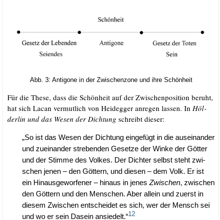
Abb. 3: Anti­go­ne in der Zwi­schen­zo­ne und ihre Schönheit
Für die The­se, dass die Schön­heit auf der Zwi­schen­po­si­ti­on beruht,
hat sich Lacan ver­mut­lich von Heid­eg­ger anre­gen las­sen. In
Höl­
der­lin und das Wesen der Dich­tung
schreibt dieser:
„So ist das Wesen der Dich­tung ein­ge­fügt in die aus­ein­an­der
und zuein­an­der stre­ben­den Geset­ze der Win­ke der Göt­ter
und der Stim­me des Vol­kes. Der Dich­ter selbst steht zwi­
schen jenen – den Göt­tern, und die­sen – dem Volk. Er ist
ein Hin­aus­ge­wor­fe­ner – hin­aus in jenes
Zwi­schen
, zwi­schen
den Göt­tern und den Men­schen. Aber allein und zuerst in
die­sem Zwi­schen ent­schei­det es sich, wer der Mensch sei
12
und wo er sein Dasein ansie­delt.“