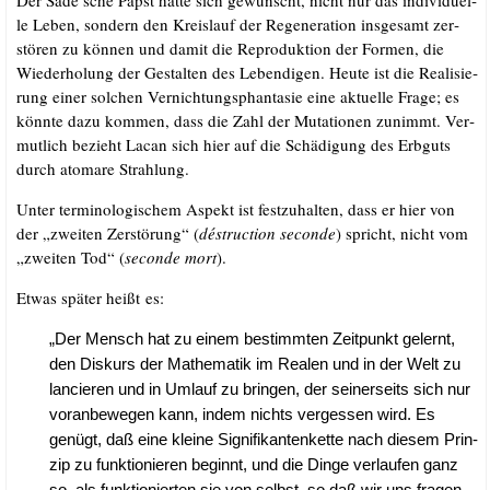
Der Sade’sche Papst hat­te sich gewünscht, nicht nur das indi­vi­du­el­
le Leben, son­dern den Kreis­lauf der Rege­ne­ra­ti­on ins­ge­samt zer­
stö­ren zu kön­nen und damit die Repro­duk­ti­on der For­men, die
Wie­der­ho­lung der Gestal­ten des Leben­di­gen. Heu­te ist die Rea­li­sie­
rung einer sol­chen Ver­nich­tungs­phan­ta­sie eine aktu­el­le Fra­ge; es
könn­te dazu kom­men, dass die Zahl der Muta­tio­nen zunimmt. Ver­
mut­lich bezieht Lacan sich hier auf die Schä­di­gung des Erb­guts
durch ato­ma­re Strahlung.
Unter ter­mi­no­lo­gi­schem Aspekt ist fest­zu­hal­ten, dass er hier von
der „zwei­ten Zer­stö­rung“ (
dés­truc­tion secon­de
) spricht, nicht vom
„zwei­ten Tod“ (
secon­de mort
).
Etwas spä­ter heißt es:
„Der Mensch hat zu einem bestimm­ten Zeit­punkt gelernt,
den Dis­kurs der Mathe­ma­tik im Rea­len und in der Welt zu
lan­cie­ren und in Umlauf zu brin­gen, der sei­ner­seits sich nur
vor­an­be­we­gen kann, indem nichts ver­ges­sen wird. Es
genügt, daß eine klei­ne Signi­fi­kan­ten­ket­te nach die­sem Prin­
zip zu funk­tio­nie­ren beginnt, und die Din­ge ver­lau­fen ganz
so, als funk­tio­nier­ten sie von selbst, so daß wir uns fra­gen