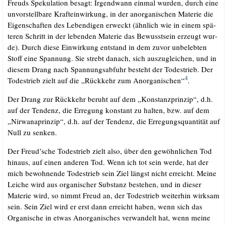
Freuds Spe­ku­la­ti­on besagt: Irgend­wann ein­mal wur­den, durch eine
unvor­stell­ba­re Kraft­ein­wir­kung, in der anor­ga­ni­schen Mate­rie die
Eigen­schaf­ten des Leben­di­gen erweckt (ähn­lich wie in einem spä­
te­ren Schritt in der leben­den Mate­rie das Bewusst­sein erzeugt wur­
de). Durch die­se Ein­wir­kung ent­stand in dem zuvor unbe­leb­ten
Stoff eine Span­nung. Sie strebt danach, sich aus­zu­glei­chen, und in
die­sem Drang nach Span­nungs­ab­fuhr besteht der Todes­trieb. Der
4
Todes­trieb zielt auf die „Rück­kehr zum Anor­ga­ni­schen“
.
Der Drang zur Rück­kehr beruht auf dem „Kon­stanz­prin­zip“, d.h.
auf der Ten­denz, die Erre­gung kon­stant zu hal­ten, bzw. auf dem
„Nir­wa­na­prin­zip“, d.h. auf der Ten­denz, die Erre­gungs­quan­ti­tät auf
Null zu senken.
Der Freud’sche Todes­trieb zielt also, über den gewöhn­li­chen Tod
hin­aus, auf einen ande­ren Tod. Wenn ich tot sein wer­de, hat der
mich bewoh­nen­de Todes­trieb sein Ziel längst nicht erreicht. Mei­ne
Lei­che wird aus orga­ni­scher Sub­stanz bestehen, und in die­ser
Mate­rie wird, so nimmt Freud an, der Todes­trieb wei­ter­hin wirk­sam
sein. Sein Ziel wird er erst dann erreicht haben, wenn sich das
Orga­ni­sche in etwas Anor­ga­ni­sches ver­wan­delt hat, wenn mei­ne