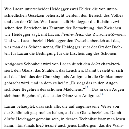
Wie Lacan unter­schei­det Heid­eg­ger zwei Fel­der, die von unter­
schied­li­chen Geset­zen beherrscht wer­den, den Bereich des Vol­kes
und den der Göt­ter. Wie Lacan stellt Heid­eg­ger die Rela­ti­on zwi­
schen den Berei­chen ins Zen­trum der Betrach­tung, das Zwi­schen,
wie Heid­eg­ger sagt; mit Lacan:
l’entre-deux
, das Zwi­schen-Zwei­en.
Und wie Lacan bezieht Heid­eg­ger den Zwi­schen­be­reich auf das,
was man das Schö­ne nennt, für Heid­eg­ger ist er der Ort der Dich­
ter, für Lacan die Bedin­gung für die Erschei­nung des Schönen.
Anti­go­nes Schön­heit wird von Lacan durch den
éclat
cha­rak­te­ri­
siert, den Glanz, das Strah­len, das Leuch­ten. Damit bezieht er sich
auf das Lied, das der Chor singt, als Anti­go­ne in die Grab­kam­mer
gebracht wird, und in dem es heißt: „Es siegt das in den Augen
13
sicht­ba­re Begeh­ren des schö­nen Mäd­chens.“
„Das in den Augen
14
sicht­ba­re Begeh­ren“, das ist der Glanz von Anti­go­ne.
Lacan behaup­tet, dass sich alle, die auf ange­mes­se­ne Wei­se von
der Schön­heit gespro­chen haben, auf den Glanz bezie­hen. Damit
dürf­te Heid­eg­ger gemeint sein, in des­sen Tech­nik­auf­satz man lesen
kann: „Einst­mals hieß
tech­nê
auch jenes Ent­ber­gen, das die Wahr­