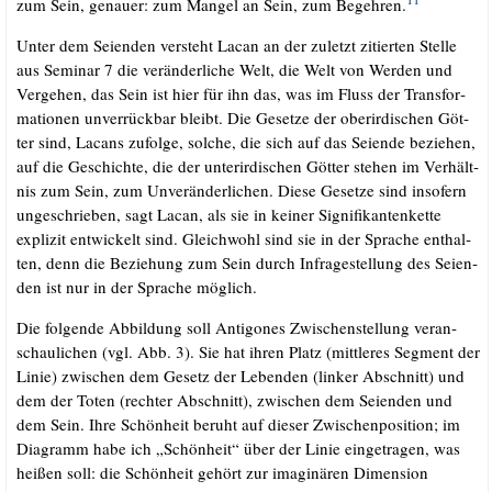
zum Sein, genau­er: zum Man­gel an Sein, zum Begeh­ren.
Unter dem Sei­en­den ver­steht Lacan an der zuletzt zitier­ten Stel­le
aus Semi­nar 7 die ver­än­der­li­che Welt, die Welt von Wer­den und
Ver­ge­hen, das Sein ist hier für ihn das, was im Fluss der Trans­for­
ma­tio­nen unver­rück­bar bleibt. Die Geset­ze der ober­ir­di­schen Göt­
ter sind, Lacans zufol­ge, sol­che, die sich auf das Sei­en­de bezie­hen,
auf die Geschich­te, die der unter­ir­di­schen Göt­ter ste­hen im Ver­hält­
nis zum Sein, zum Unver­än­der­li­chen. Die­se Geset­ze sind inso­fern
unge­schrie­ben, sagt Lacan, als sie in kei­ner Signi­fi­kan­ten­ket­te
expli­zit ent­wi­ckelt sind. Gleich­wohl sind sie in der Spra­che ent­hal­
ten, denn die Bezie­hung zum Sein durch Infra­ge­stel­lung des Sei­en­
den ist nur in der Spra­che möglich.
Die fol­gen­de Abbil­dung soll Anti­go­nes Zwi­schen­stel­lung ver­an­
schau­li­chen (vgl. Abb. 3). Sie hat ihren Platz (mitt­le­res Seg­ment der
Linie) zwi­schen dem Gesetz der Leben­den (lin­ker Abschnitt) und
dem der Toten (rech­ter Abschnitt), zwi­schen dem Sei­en­den und
dem Sein. Ihre Schön­heit beruht auf die­ser Zwi­schen­po­si­ti­on; im
Dia­gramm habe ich „Schön­heit“ über der Linie ein­ge­tra­gen, was
hei­ßen soll: die Schön­heit gehört zur ima­gi­nä­ren Dimension