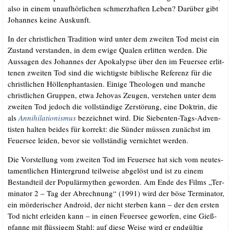
also in einem unauf­hör­li­chen schmerz­haf­ten Leben? Dar­über gibt
Johan­nes kei­ne Auskunft.
In der christ­li­chen Tra­di­ti­on wird unter dem zwei­ten Tod meist ein
Zustand ver­stan­den, in dem ewi­ge Qua­len erlit­ten wer­den. Die
Aus­sa­gen des Johan­nes der Apo­ka­lyp­se über den im Feu­er­see erlit­
te­nen zwei­ten Tod sind die wich­tigs­te bibli­sche Refe­renz für die
christ­li­chen Höl­len­phan­ta­sien. Eini­ge Theo­lo­gen und man­che
christ­li­chen Grup­pen, etwa Jeho­vas Zeu­gen, ver­ste­hen unter dem
zwei­ten Tod jedoch die voll­stän­di­ge Zer­stö­rung, eine Dok­trin, die
als
Anni­hi­la­tio­nis­mus
bezeich­net wird. Die Sie­ben­ten-Tags-Adven­
tis­ten hal­ten bei­des für kor­rekt: die Sün­der müs­sen zunächst im
Feu­er­see lei­den, bevor sie voll­stän­dig ver­nich­tet werden.
Die Vor­stel­lung vom zwei­ten Tod im Feu­er­see hat sich vom neu­tes­
ta­ment­li­chen Hin­ter­grund teil­wei­se abge­löst und ist zu einem
Bestand­teil der Popu­lär­my­then gewor­den. Am Ende des Films „Ter­
mi­na­tor 2 – Tag der Abrech­nung“ (1991) wird der böse Ter­mi­na­tor,
ein mör­de­ri­scher Android, der nicht ster­ben kann – der den ers­ten
Tod nicht erlei­den kann – in einen Feu­er­see gewor­fen, eine Gieß­
pfan­ne mit flüs­si­gem Stahl; auf die­se Wei­se wird er end­gül­tig