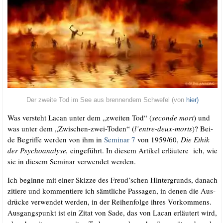
Der zwei­te Tod im See aus bren­nen­dem Schwe­fel (von
hier)
Was ver­steht Lacan unter dem „zwei­ten Tod“ (
secon­de mort
) und
was unter dem „Zwi­schen-zwei-Toden“ (
l’entre-deux-morts
)? Bei­
de Begrif­fe wer­den von ihm in
Semi­nar 7
von 1959/​60,
Die Ethik
der Psy­cho­ana­ly­se,
ein­ge­führt. In die­sem Arti­kel erläu­te­re ich, wie
sie in die­sem Semi­nar ver­wen­det werden.
Ich begin­ne mit einer Skiz­ze des Freud’schen Hin­ter­grunds, danach
zitie­re und kom­men­tie­re ich sämt­li­che Pas­sa­gen, in denen die Aus­
drü­cke ver­wen­det wer­den, in der Rei­hen­fol­ge ihres Vor­kom­mens.
Aus­gangs­punkt ist ein Zitat von Sade, das von Lacan erläu­tert wird,