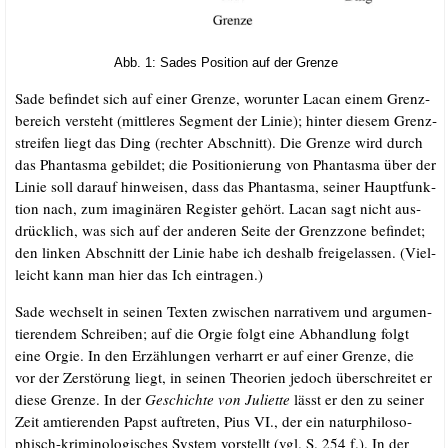
Abb. 1: Sades Posi­ti­on auf der Grenze
Sade befin­det sich auf einer Gren­ze, wor­un­ter Lacan einem Grenz­
be­reich ver­steht (mitt­le­res Seg­ment der Linie); hin­ter die­sem Grenz­
strei­fen liegt das Ding (rech­ter Abschnitt). Die Gren­ze wird durch
das Phan­tas­ma gebil­det; die Posi­tio­nie­rung von Phan­tas­ma über der
Linie soll dar­auf hin­wei­sen, dass das Phan­tas­ma, sei­ner Haupt­funk­
ti­on nach, zum ima­gi­nä­ren Regis­ter gehört. Lacan sagt nicht aus­
drück­lich, was sich auf der ande­ren Sei­te der Grenz­zo­ne befin­det;
den lin­ken Abschnitt der Linie habe ich des­halb frei­ge­las­sen. (Viel­
leicht kann man hier das Ich eintragen.)
Sade wech­selt in sei­nen Tex­ten zwi­schen nar­ra­ti­vem und argu­men­
tie­ren­dem Schrei­ben; auf die Orgie folgt eine Abhand­lung folgt
eine Orgie. In den Erzäh­lun­gen ver­harrt er auf einer Gren­ze, die
vor der Zer­stö­rung liegt, in sei­nen Theo­rien jedoch über­schrei­tet er
die­se Gren­ze. In der
Geschich­te von Juli­et­te
lässt
er
den zu sei­ner
Zeit amtie­ren­den Papst auf­tre­ten, Pius VI., der ein natur­phi­lo­so­
phisch-kri­mi­no­lo­gi­sches Sys­tem vor­stellt (vgl. S. 254 f.). In der