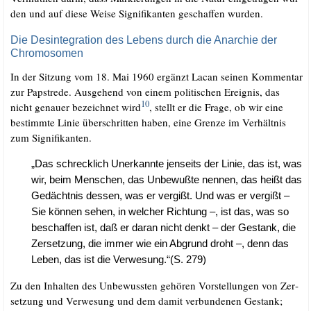
den und auf die­se Wei­se Signi­fi­kan­ten geschaf­fen wurden.
Die Desintegration des Lebens durch die Anarchie der
Chromosomen
In der Sit­zung vom 18. Mai 1960 ergänzt Lacan sei­nen Kom­men­tar
zur Papst­re­de. Aus­ge­hend von einem poli­ti­schen Ereig­nis, das
10
nicht genau­er bezeich­net wird
, stellt er die Fra­ge, ob wir eine
bestimm­te Linie über­schrit­ten haben, eine Gren­ze im Ver­hält­nis
zum Signifikanten.
„Das schreck­lich Uner­kann­te jen­seits der Linie, das ist, was
wir, beim Men­schen, das Unbe­wuß­te nen­nen, das heißt das
Gedächt­nis des­sen, was er ver­gißt. Und was er ver­gißt –
Sie kön­nen sehen, in wel­cher Rich­tung –, ist das, was so
beschaf­fen ist, daß er dar­an nicht denkt – der Gestank, die
Zer­set­zung, die immer wie ein Abgrund droht –, denn das
Leben, das ist die Verwesung.“(S. 279)
Zu den Inhal­ten des Unbe­wuss­ten gehö­ren Vor­stel­lun­gen von Zer­
set­zung und Ver­we­sung und dem damit ver­bun­de­nen Gestank;