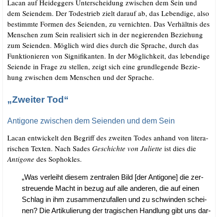
Lacan auf Heid­eg­gers Unter­schei­dung zwi­schen dem Sein und
dem Sei­en­dem. Der Todes­trieb zielt dar­auf ab, das Leben­di­ge, also
bestimm­te For­men des Sei­en­den, zu ver­nich­ten. Das Ver­hält­nis des
Men­schen zum Sein rea­li­siert sich in der negie­ren­den Bezie­hung
zum Sei­en­den. Mög­lich wird dies durch die Spra­che, durch das
Funk­tio­nie­ren von Signi­fi­kan­ten. In der Mög­lich­keit, das leben­di­ge
Sei­en­de in Fra­ge zu stel­len, zeigt sich eine grund­le­gen­de Bezie­
hung zwi­schen dem Men­schen und der Sprache.
„Zweiter Tod“
Antigone zwischen dem Seienden und dem Sein
Lacan ent­wi­ckelt den Begriff des zwei­ten Todes anhand von lite­ra­
ri­schen Tex­ten. Nach Sades
Geschich­te von Juli­et­te
ist dies die
Anti­go­ne
des Sophokles.
„Was ver­leiht die­sem zen­tra­len Bild [der Anti­go­ne] die zer­
streu­en­de Macht in bezug auf alle ande­ren, die auf einen
Schlag in ihm zusam­men­zu­fal­len und zu schwin­den schei­
nen? Die Arti­ku­lie­rung der tra­gi­schen Hand­lung gibt uns dar­