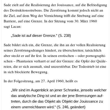
Sade zielt auf die Rea­li­sie­rung der Jouis­sance, auf die Befrie­di­gung
des Destruk­ti­ons­stre­bens. Die Zer­stö­rung kommt jedoch nicht an
ihr Ziel, auf dem Weg der Ver­nich­tung trifft die Stre­bung auf eine
Bar­rie­re, auf eine Gren­ze. In der Sit­zung vom 30. März 1960
sagt Lacan:
„Sade ist auf die­ser Gren­ze.“ (S. 238)
Sade bil­det sich ein, die Gren­ze, die ihn an der vol­len Rea­li­sie­rung
sei­nes Zer­stö­rungs­dran­ges hin­dert, zu über­schrei­ten; tat­säch­lich
aber steckt er auf ihr fest. In sei­nen ero­ti­schen – oder por­no­gra­phi­
schen – Phan­ta­sien ver­harrt er auf der Gren­ze: die Opfer der Quä­le­
rei­en, die er sich aus­malt, sind unzer­stör­bar. Der Todes­trieb ist eine
in sich blo­ckier­te Bewegung.
In der Fol­ge­sit­zung, am 27. April 1960, heißt es
„Wir sind im Augen­blick an jener Schran­ke, jen­seits wel­cher
das ana­ly­ti­sche
Ding
ist und an der jene Brem­sun­gen auf­
tre­ten, durch die das Objekt als Objekt der Jouis­sance zu
einem uner­reich­ba­ren wird.“ (S. 246, geändert)