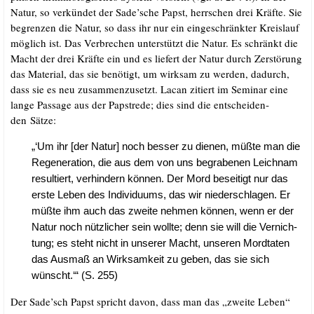
Natur, so ver­kün­det der Sade’sche Papst, herr­schen drei Kräf­te. Sie
begren­zen die Natur, so dass ihr nur ein ein­ge­schränk­ter Kreis­lauf
mög­lich ist. Das Ver­bre­chen unter­stützt die Natur. Es schränkt die
Macht der drei Kräf­te ein und es lie­fert der Natur durch Zer­stö­rung
das Mate­ri­al, das sie benö­tigt, um wirk­sam zu wer­den, dadurch,
dass sie es neu zusam­men­zu­setzt. Lacan zitiert im Semi­nar eine
lan­ge Pas­sa­ge aus der Papst­re­de; dies sind die ent­schei­den­
den Sätze:
„‘Um ihr [der Natur] noch bes­ser zu die­nen, müß­te man die
Rege­ne­ra­ti­on, die aus dem von uns begra­be­nen Leich­nam
resul­tiert, ver­hin­dern kön­nen. Der Mord besei­tigt nur das
ers­te Leben des Indi­vi­du­ums, das wir nie­der­schla­gen. Er
müß­te ihm auch das zwei­te neh­men kön­nen, wenn er der
Natur noch nütz­li­cher sein woll­te; denn sie will die Ver­nich­
tung; es steht nicht in unse­rer Macht, unse­ren Mord­ta­ten
das Aus­maß an Wirk­sam­keit zu geben, das sie sich
wünscht.‘“ (S. 255)
Der Sade’sch Papst spricht davon, dass man das „zwei­te Leben“