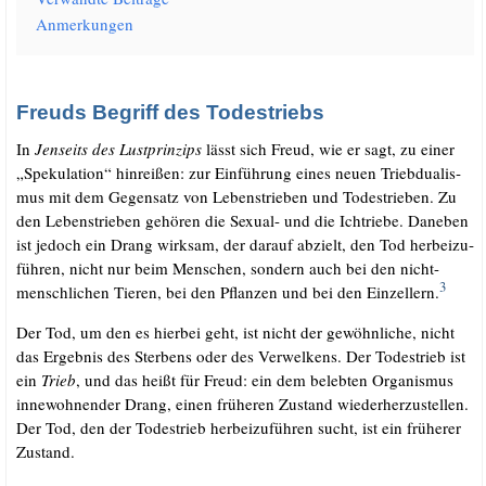
Anmer­kun­gen
Freuds Begriff des Todestriebs
In
Jen­seits des Lust­prin­zips
lässt sich Freud, wie er sagt, zu einer
„Spe­ku­la­ti­on“ hin­rei­ßen: zur Ein­füh­rung eines neu­en Trieb­dua­lis­
mus mit dem Gegen­satz von Lebens­trie­ben und Todes­trie­ben. Zu
den Lebens­trie­ben gehö­ren die Sexu­al- und die Icht­rie­be. Dane­ben
ist jedoch ein Drang wirk­sam, der dar­auf abzielt, den Tod her­bei­zu­
füh­ren, nicht nur beim Men­schen, son­dern auch bei den nicht-
3
mensch­li­chen Tie­ren, bei den Pflan­zen und bei den Ein­zellern.
Der Tod, um den es hier­bei geht, ist nicht der gewöhn­li­che, nicht
das Ergeb­nis des Ster­bens oder des Ver­wel­kens. Der Todes­trieb ist
ein
Trieb
, und das heißt für Freud: ein dem beleb­ten Orga­nis­mus
inne­woh­nen­der Drang, einen frü­he­ren Zustand wie­der­her­zu­stel­len.
Der Tod, den der Todes­trieb her­bei­zu­füh­ren sucht, ist ein frü­he­rer
Zustand.