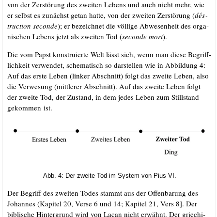
von der Zer­stö­rung des zwei­ten Lebens und auch nicht mehr, wie
er selbst es zunächst getan hat­te, von der zwei­ten Zer­stö­rung (
dés­
truc­tion secon­de
); er bezeich­net die völ­li­ge Abwe­sen­heit des orga­
ni­schen Lebens jetzt als zwei­ten Tod (
secon­de mort
).
Die vom Papst kon­stru­ier­te Welt lässt sich, wenn man die­se Begriff­
lich­keit ver­wen­det, sche­ma­tisch so dar­stel­len wie in Abbil­dung 4:
Auf das ers­te Leben (lin­ker Abschnitt) folgt das zwei­te Leben, also
die Ver­we­sung (mitt­le­rer Abschnitt). Auf das zwei­te Leben folgt
der zwei­te Tod, der Zustand, in dem jedes Leben zum Still­stand
gekom­men ist.
Abb. 4: Der zwei­te Tod im Sys­tem von Pius VI.
Der Begriff des zwei­ten Todes stammt aus der Offen­ba­rung des
Johan­nes (Kapi­tel 20, Ver­se 6 und 14; Kapi­tel 21, Vers 8]. Der
bibli­sche Hin­ter­grund wird von Lacan nicht erwähnt. Der grie­chi­