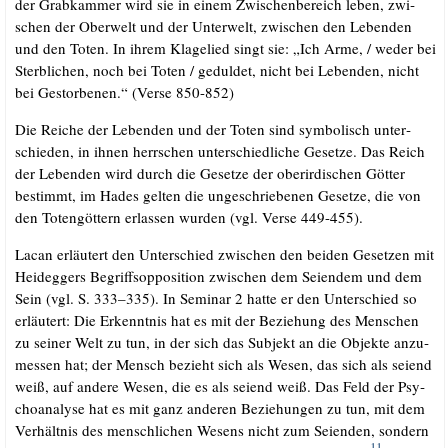
der Grab­kam­mer wird sie in einem Zwi­schen­be­reich leben, zwi­
schen der Ober­welt und der Unter­welt, zwi­schen den Leben­den
und den Toten. In ihrem Kla­ge­lied singt sie: „Ich Arme, /​ weder bei
Sterb­li­chen, noch bei Toten /​ gedul­det, nicht bei Leben­den, nicht
bei Gestor­be­nen.“ (Ver­se 850-852)
Die Rei­che der Leben­den und der Toten sind sym­bo­lisch unter­
schie­den, in ihnen herr­schen unter­schied­li­che Geset­ze. Das Reich
der Leben­den wird durch die Geset­ze der ober­ir­di­schen Göt­ter
bestimmt, im Hades gel­ten die unge­schrie­be­nen Geset­ze, die von
den Toten­göt­tern erlas­sen wur­den (vgl. Ver­se 449-455).
Lacan erläu­tert den Unter­schied zwi­schen den bei­den Geset­zen mit
Heid­eg­gers Begriffs­op­po­si­ti­on zwi­schen dem Sei­en­dem und dem
Sein (vgl. S. 333–335). In Semi­nar 2 hat­te er den Unter­schied so
erläu­tert: Die Erkennt­nis hat es mit der Bezie­hung des Men­schen
zu sei­ner Welt zu tun, in der sich das Sub­jekt an die Objek­te anzu­
mes­sen hat; der Mensch bezieht sich als Wesen, das sich als sei­end
weiß, auf ande­re Wesen, die es als sei­end weiß. Das Feld der Psy­
cho­ana­ly­se hat es mit ganz ande­ren Bezie­hun­gen zu tun, mit dem
Ver­hält­nis des mensch­li­chen Wesens nicht zum Sei­en­den, son­dern
11