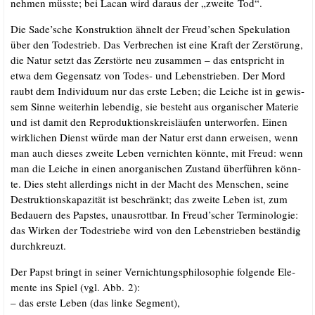
neh­men müss­te; bei Lacan wird dar­aus der „zwei­te Tod“.
Die Sade’sche Kon­struk­ti­on ähnelt der Freud’schen Spe­ku­la­ti­on
über den Todes­trieb. Das Ver­bre­chen ist eine Kraft der Zer­stö­rung,
die Natur setzt das Zer­stör­te neu zusam­men – das ent­spricht in
etwa dem Gegen­satz von Todes- und Lebens­trie­ben. Der Mord
raubt dem Indi­vi­du­um nur das ers­te Leben; die Lei­che ist in gewis­
sem Sin­ne wei­ter­hin leben­dig, sie besteht aus orga­ni­scher Mate­rie
und ist damit den Repro­duk­ti­ons­kreis­läu­fen unter­wor­fen. Einen
wirk­li­chen Dienst wür­de man der Natur erst dann erwei­sen, wenn
man auch die­ses zwei­te Leben ver­nich­ten könn­te, mit Freud: wenn
man die Lei­che in einen anor­ga­ni­schen Zustand über­füh­ren könn­
te. Dies steht aller­dings nicht in der Macht des Men­schen, sei­ne
Destruk­ti­ons­ka­pa­zi­tät ist beschränkt; das zwei­te Leben ist, zum
Bedau­ern des Paps­tes, unaus­rott­bar. In Freud’scher Ter­mi­no­lo­gie:
das Wir­ken der Todes­trie­be wird von den Lebens­trie­ben bestän­dig
durchkreuzt.
Der Papst bringt in sei­ner Ver­nich­tungs­phi­lo­so­phie fol­gen­de Ele­
men­te ins Spiel (vgl. Abb. 2):
– das ers­te Leben (das lin­ke Segment),