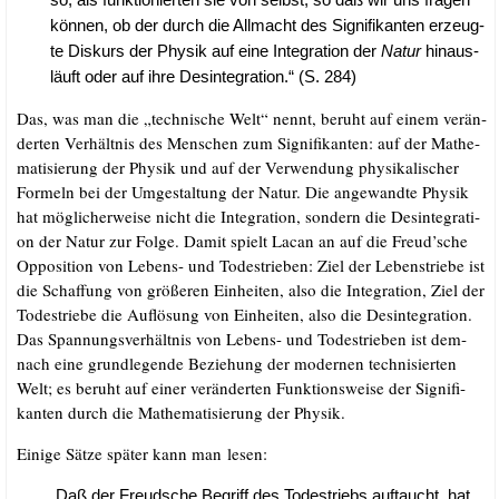
kön­nen, ob der durch die All­macht des Signi­fi­kan­ten erzeug­
te Dis­kurs der Phy­sik auf eine Inte­gra­ti­on der
Natur
hin­aus­
läuft oder auf ihre Des­in­te­gra­ti­on.“ (S. 284)
Das, was man die „tech­ni­sche Welt“ nennt, beruht auf einem ver­än­
der­ten Ver­hält­nis des Men­schen zum Signi­fi­kan­ten: auf der Mathe­
ma­ti­sie­rung der Phy­sik und auf der Ver­wen­dung phy­si­ka­li­scher
For­meln bei der Umge­stal­tung der Natur. Die ange­wand­te Phy­sik
hat mög­li­cher­wei­se nicht die Inte­gra­ti­on, son­dern die Des­in­te­gra­ti­
on der Natur zur Fol­ge. Damit spielt Lacan an auf die Freud’sche
Oppo­si­ti­on von Lebens- und Todes­trie­ben: Ziel der Lebens­trie­be ist
die Schaf­fung von grö­ße­ren Ein­hei­ten, also die Inte­gra­ti­on, Ziel der
Todes­trie­be die Auf­lö­sung von Ein­hei­ten, also die Des­in­te­gra­ti­on.
Das Span­nungs­ver­hält­nis von Lebens- und Todes­trie­ben ist dem­
nach eine grund­le­gen­de Bezie­hung der moder­nen tech­ni­sier­ten
Welt; es beruht auf einer ver­än­der­ten Funk­ti­ons­wei­se der Signi­fi­
kan­ten durch die Mathe­ma­ti­sie­rung der Physik.
Eini­ge Sät­ze spä­ter kann man lesen:
„Daß der Freud­sche Begriff des Todes­triebs auf­taucht, hat