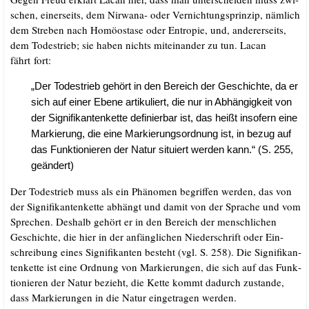
schen, einer­seits, dem Nir­wa­na- oder Ver­nich­tungs­prin­zip, näm­lich
dem Stre­ben nach Homöo­sta­se oder Entro­pie, und, ande­rer­seits,
dem Todes­trieb; sie haben nichts mit­ein­an­der zu tun. Lacan
fährt fort:
„Der Todes­trieb gehört in den Bereich der Geschich­te, da er
sich auf einer Ebe­ne arti­ku­liert, die nur in Abhän­gig­keit von
der Signi­fi­kan­ten­ket­te defi­nier­bar ist, das heißt inso­fern eine
Mar­kie­rung, die eine Mar­kie­rungs­ord­nung ist, in bezug auf
das Funk­tio­nie­ren der Natur situ­iert wer­den kann.“ (S. 255,
geändert)
Der Todes­trieb muss als ein Phä­no­men begrif­fen wer­den, das von
der Signi­fi­kan­ten­ket­te abhängt und damit von der Spra­che und vom
Spre­chen. Des­halb gehört er in den Bereich der mensch­li­chen
Geschich­te, die hier in der anfäng­li­chen Nie­der­schrift oder Ein­
schrei­bung eines Signi­fi­kan­ten besteht (vgl. S. 258). Die Signi­fi­kan­
ten­ket­te ist eine Ord­nung von Mar­kie­run­gen, die sich auf das Funk­
tio­nie­ren der Natur bezieht, die Ket­te kommt dadurch zustan­de,
dass Mar­kie­run­gen in die Natur ein­ge­tra­gen werden.