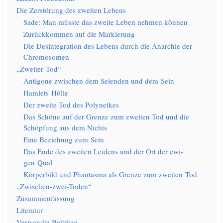
Die Zer­stö­rung des zwei­ten Lebens
Sade: Man müss­te das zwei­te Leben neh­men können
Zurück­kom­men auf die Markierung
Die Des­in­te­gra­ti­on des Lebens durch die Anar­chie der
Chromosomen
„Zwei­ter Tod“
Anti­go­ne zwi­schen dem Sei­en­den und dem Sein
Ham­lets Hölle
Der zwei­te Tod des Polyneikes
Das Schö­ne auf der Gren­ze zum zwei­ten Tod und die
Schöp­fung aus dem Nichts
Eine Bezie­hung zum Sein
Das Ende des zwei­ten Lei­dens und der Ort der ewi­
gen Qual
Kör­per­bild und Phan­tas­ma als Gren­ze zum zwei­ten Tod
„Zwi­schen-zwei-Toden“
Zusam­men­fas­sung
Lite­ra­tur
Ver­wand­te Beiträge