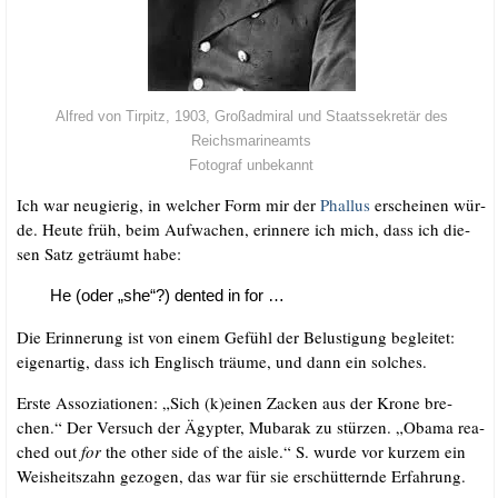
Alfred von Tirpitz, 1903, Groß­ad­mi­ral und Staats­se­kre­tär des
Reichsmarineamts
Foto­graf unbekannt
Ich war neu­gie­rig, in wel­cher Form mir der
Phal­lus
erschei­nen wür­
de. Heu­te früh, beim Auf­wa­chen, erin­ne­re ich mich, dass ich die­
sen Satz geträumt habe:
He (oder „she“?) den­ted in for …
Die Erin­ne­rung ist von einem Gefühl der Belus­ti­gung beglei­tet:
eigen­ar­tig, dass ich Eng­lisch träu­me, und dann ein solches.
Ers­te Asso­zia­tio­nen: „Sich (k)einen Zacken aus der Kro­ne bre­
chen.“ Der Ver­such der Ägyp­ter, Muba­rak zu stür­zen. „Oba­ma rea­
ched out
for
the other side of the ais­le.“ S. wur­de vor kur­zem ein
Weis­heits­zahn gezo­gen, das war für sie erschüt­tern­de Erfahrung.