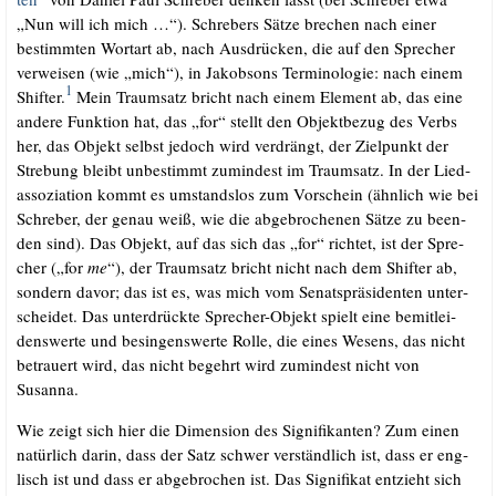
„Nun will ich mich …“). Schre­bers Sät­ze bre­chen nach einer
bestimm­ten Wort­art ab, nach Aus­drü­cken, die auf den Spre­cher
ver­wei­sen (wie „mich“), in Jakobsons Ter­mi­no­lo­gie: nach einem
1
Shif­ter.
Mein Traum­satz bricht nach einem Ele­ment ab, das eine
ande­re Funk­ti­on hat, das „for“ stellt den Objekt­be­zug des Verbs
her, das Objekt selbst jedoch wird ver­drängt, der Ziel­punkt der
Stre­bung bleibt unbe­stimmt zumin­dest im Traum­satz. In der Lie­d­
as­so­zia­ti­on kommt es umstands­los zum Vor­schein (ähn­lich wie bei
Schre­ber, der genau weiß, wie die abge­bro­che­nen Sät­ze zu been­
den sind). Das Objekt, auf das sich das „for“ rich­tet, ist der Spre­
cher („for
me
“), der Traum­satz bricht nicht nach dem Shif­ter ab,
son­dern davor; das ist es, was mich vom Senats­prä­si­den­ten unter­
schei­det. Das unter­drück­te Spre­cher-Objekt spielt eine bemit­lei­
dens­wer­te und besin­gens­wer­te Rol­le, die eines Wesens, das nicht
betrau­ert wird, das nicht begehrt wird zumin­dest nicht von
Susanna.
Wie zeigt sich hier die Dimen­si­on des Signi­fi­kan­ten? Zum einen
natür­lich dar­in, dass der Satz schwer ver­ständ­lich ist, dass er eng­
lisch ist und dass er abge­bro­chen ist. Das Signi­fi­kat ent­zieht sich