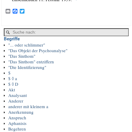
E
F
T
m
a
w
a
c
i
i
e
t
l
b
t
o
e
Begriffe
o
r
k
"... oder schlimmer"
"Das Objekt der Psychoanalyse"
"Das Sinthom"
"Das Sinthom" entziffern
"Die Identifizierung"
$
$ ◊ a
$ ◊ D
Akt
Analysant
Anderer
anderer mit kleinem a
Anerkennung
Anspruch
Aphanisis
Begehren