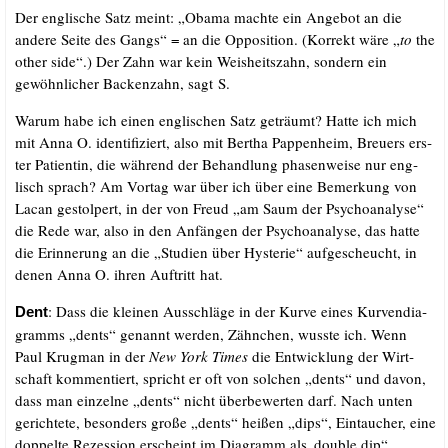
Der eng­li­sche Satz meint: „Oba­ma mach­te ein Ange­bot an die
ande­re Sei­te des Gangs“ = an die Oppo­si­ti­on. (Kor­rekt wäre „
to
the
other side“.) Der Zahn war kein Weis­heits­zahn, son­dern ein
gewöhn­li­cher Backen­zahn, sagt S.
War­um habe ich einen eng­li­schen Satz geträumt? Hat­te ich mich
mit Anna O. iden­ti­fi­ziert, also mit Ber­tha Pap­pen­heim, Breu­ers ers­
ter Pati­en­tin, die wäh­rend der Behand­lung pha­sen­wei­se nur eng­
lisch sprach? Am Vor­tag war über ich über eine Bemer­kung von
Lacan gestol­pert, in der von Freud „am Saum der Psy­cho­ana­ly­se“
die Rede war, also in den Anfän­gen der Psy­cho­ana­ly­se, das hat­te
die Erin­ne­rung an die „Stu­di­en über Hys­te­rie“ auf­ge­scheucht, in
denen Anna O. ihren Auf­tritt hat.
: Dass die klei­nen Aus­schlä­ge in der Kur­ve eines Kur­ven­dia­
Dent
gramms „dents“ genannt wer­den, Zähn­chen, wuss­te ich. Wenn
Paul Krug­man in der
New York Times
die Ent­wick­lung der Wirt­
schaft kom­men­tiert, spricht er oft von sol­chen „dents“ und davon,
dass man ein­zel­ne „dents“ nicht über­be­wer­ten darf. Nach unten
gerich­te­te, beson­ders gro­ße „dents“ hei­ßen „dips“, Ein­tau­cher, eine
dop­pel­te Rezes­si­on erscheint im Dia­gramm als„double dip“.