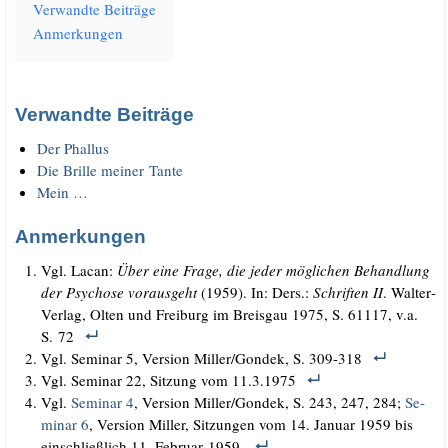
Ver­wand­te Beiträge
Anmer­kun­gen
Verwandte Beiträge
Der Phal­lus
Die Bril­le mei­ner Tante
Mein …
Anmerkungen
Vgl. Lacan:
Über eine Fra­ge, die jeder mög­li­chen Behand­lung
der Psy­cho­se vor­aus­geht
(1959). In: Ders.:
Schrif­ten II
. Wal­ter­
Ver­lag, Olten und Frei­burg im Breis­gau 1975, S. 61117, v.a.
S. 72
Vgl. Semi­nar 5, Ver­si­on Miller/​Gondek, S. 309-318
Vgl. Semi­nar 22, Sit­zung vom 11.3.1975
Vgl.
Se­mi­nar 4
, Ver­sion Miller/​Gondek, S. 243, 247, 284;
Se­
mi­nar 6
, Ver­sion Mil­ler, Sit­zun­gen vom 14. Ja­nuar 1959 bis
ein­schließ­lich 11. Fe­bruar 1959.