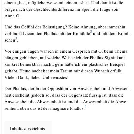
einem „he“, mög­li­cher­wei­se mit einem „she“. Und damit ist die
Fra­ge nach der Geschlech­ter­dif­fe­renz im Spiel, die Fra­ge von
Anna O.
Und das Gefühl der Belus­ti­gung? Kei­ne Ahnung, aber immer­hin
2
ver­bin­det Lacan den Phal­lus mit der Komö­die
und mit dem Komi­
3
schen
.
Vor eini­gen Tagen war ich in einem Gespräch mit G. beim The­ma
hän­gen geblie­ben, auf wel­che Wei­se sich der Phal­lus-Signi­fi­kant
kon­kret bemerk­bar macht; gern hät­te ich ein plas­ti­sches Bei­spiel
gehabt. Heu­te nacht hat mein Traum mir die­sen Wunsch erfüllt.
Vie­len Dank, lie­bes Unbewusstes!
Der Phal­lus, der in der Oppo­si­ti­on von Anwe­sen­heit und Abwe­sen­
heit erscheint, jedoch so, dass der Gegen­satz flüs­sig ist, dass die
Anwe­sen­heit die Abwe­sen­heit ist und die Anwe­sen­heit die Abwe­
4
sen­heit: eben das ist der ima­gi­nä­re Phal­lus.
Inhalts­ver­zeich­nis