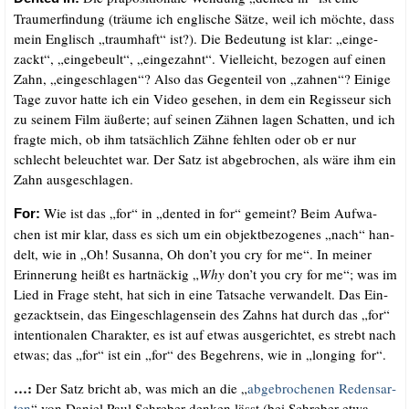
Traum­er­fin­dung (träu­me ich eng­li­sche Sät­ze, weil ich möch­te, dass
mein Eng­lisch „traum­haft“ ist?). Die Bedeu­tung ist klar: „ein­ge­
zackt“, „ein­ge­beult“, „ein­ge­zahnt“. Viel­leicht, bezo­gen auf einen
Zahn, „ein­ge­schla­gen“? Also das Gegen­teil von „zah­nen“? Eini­ge
Tage zuvor hat­te ich ein Video gese­hen, in dem ein Regis­seur sich
zu sei­nem Film äußer­te; auf sei­nen Zäh­nen lagen Schat­ten, und ich
frag­te mich, ob ihm tat­säch­lich Zäh­ne fehl­ten oder ob er nur
schlecht beleuch­tet war. Der Satz ist abge­bro­chen, als wäre ihm ein
Zahn ausgeschlagen.
Wie ist das „for“ in „den­ted in for“ gemeint? Beim Auf­wa­
For:
chen ist mir klar, dass es sich um ein objekt­be­zo­ge­nes „nach“ han­
delt, wie in „Oh! Susan­na, Oh don’t you cry for me“. In mei­ner
Erin­ne­rung heißt es hart­nä­ckig „
Why
don’t you cry for me“; was im
Lied in Fra­ge steht, hat sich in eine Tat­sa­che ver­wan­delt. Das Ein­
ge­zackt­sein, das Ein­ge­schla­gen­sein des Zahns hat durch das „for“
inten­tio­na­len Cha­rak­ter, es ist auf etwas aus­ge­rich­tet, es strebt nach
etwas; das „for“ ist ein „for“ des Begeh­rens, wie in „lon­ging for“.
…:
Der Satz bricht ab, was mich an die „
abge­bro­che­nen Redens­ar­
ten
“ von Dani­el Paul Schre­ber den­ken lässt (bei Schre­ber etwa