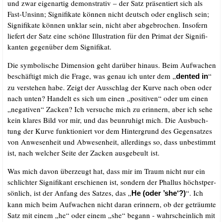
und zwar eigen­ar­tig demons­tra­tiv – der Satz prä­sen­tiert sich als
Fast-Unsinn; Signi­fi­ka­te kön­nen nicht deutsch oder eng­lisch sein;
Signi­fi­ka­te kön­nen unklar sein, nicht aber abge­bro­chen. Inso­fern
lie­fert der Satz eine schö­ne Illus­tra­ti­on für den Pri­mat der Signi­fi­
kan­ten gegen­über dem Signifikat.
Die sym­bo­li­sche Dimen­si­on geht dar­über hin­aus. Beim Auf­wa­chen
beschäf­tigt mich die Fra­ge, was genau ich unter dem „
“
den­ted in
zu ver­ste­hen habe. Zeigt der Aus­schlag der Kur­ve nach oben oder
nach unten? Han­delt es sich um einen „posi­ti­ven“ oder um einen
„nega­ti­ven“ Zacken? Ich ver­su­che mich zu erin­nern, aber ich sehe
kein kla­res Bild vor mir, und das beun­ru­higt mich. Die Aus­buch­
tung der Kur­ve funk­tio­niert vor dem Hin­ter­grund des Gegen­sat­zes
von Anwe­sen­heit und Abwe­sen­heit, aller­dings so, dass unbe­stimmt
ist, nach wel­cher Sei­te der Zacken aus­ge­beult ist.
Was mich davon über­zeugt hat, dass mir im Traum nicht nur ein
schlich­ter Signi­fi­kant erschie­nen ist, son­dern der Phal­lus höchst­per­
sön­lich, ist der Anfang des Sat­zes, das „
“. Ich
He (oder ’she‘?)
kann mich beim Auf­wa­chen nicht dar­an erin­nern, ob der geträum­te
Satz mit einem „he“ oder einem „she“ begann - wahr­schein­lich mit