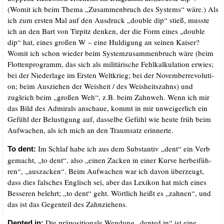
(Womit ich beim The­ma „Zusam­men­bruch des Sys­tems“ wäre.) Als
ich zum ers­ten Mal auf den Aus­druck „dou­ble dip“ stieß, muss­te
ich an den Bart von Tirpitz den­ken, der die Form eines „dou­ble
dip“ hat, eines gro­ßen W – eine Hul­di­gung an sei­nen Kai­ser?
Womit ich schon wie­der beim Sys­tem­zu­sam­men­bruch wäre (beim
Flot­ten­pro­gramm, das sich als mili­tä­ri­sche Fehl­kal­ku­la­ti­on erwies;
bei der Nie­der­la­ge im Ers­ten Welt­krieg; bei der Novem­ber­re­vo­lu­ti­
on; beim Aus­zie­hen der Weis­heit /​ des Weis­heits­zahns) und
zugleich beim „gro­ßen Weh“, z.B. beim Zahn­weh. Wenn ich mir
das Bild des Admi­rals anschaue, kommt in mir unwei­ger­lich ein
Gefühl der Belus­ti­gung auf, das­sel­be Gefühl wie heu­te früh beim
Auf­wa­chen, als ich mich an den Traum­satz erinnerte.
Im Schlaf habe ich aus dem Sub­stan­tiv „dent“ ein Verb
To dent:
gemacht, „to dent“, also „einen Zacken in einer Kur­ve her­bei­füh­
ren“, „aus­za­cken“. Beim Auf­wa­chen war ich davon über­zeugt,
dass dies fal­sches Eng­lisch sei, aber das Lexi­kon hat mich eines
Bes­se­ren belehrt; „to dent“ geht. Wört­lich heißt es „zah­nen“, und
das ist das Gegen­teil des Zahnziehens.
Die prä­po­si­tio­na­le Wen­dung „den­ted in“ ist eine
Den­ted in: