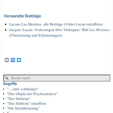
.
Verwandte Beiträge
Lacans Las Meni­nas, alle Bei­trä­ge (Video Lacan entziffern)
Jac­ques Lacan: Vor­le­sun­gen über Veláz­quez’ Bild
Las Meni­nas
(Über­set­zung und Erläuterungen)
E
F
T
m
a
w
a
c
i
i
e
t
l
b
t
o
e
Begriffe
o
r
k
"... oder schlimmer"
"Das Objekt der Psychoanalyse"
"Das Sinthom"
"Das Sinthom" entziffern
"Die Identifizierung"
$