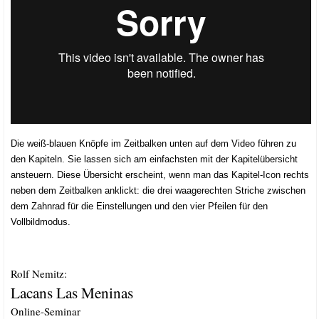
Die weiß-blau­en Knöp­fe im Zeit­bal­ken unten auf dem Video füh­ren zu
den Kapi­teln. Sie las­sen sich am ein­fachs­ten mit der Kapi­tel­über­sicht
ansteu­ern. Die­se Über­sicht erscheint, wenn man das Kapi­tel-Icon rechts
neben dem Zeit­bal­ken anklickt: die drei waa­ge­rech­ten Stri­che zwi­schen
dem Zahn­rad für die Ein­stel­lun­gen und den vier Pfei­len für den
Vollbildmodus.
Rolf Nemitz:
Lacans Las Meninas
Online-Seminar