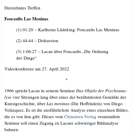
Drei­zehn­tes Treffen
Fou­caults Las Meninas
(1) 01:20 – Karl­heinz Lüde­king: Fou­caults Las Meninas
(2) 44:44 – Diskussion
(3) 1:06:27 – Lacan über Fou­caults „Die Ord­nung
der Dinge“
Video­kon­fe­renz am 27. April 2022
*
1966 spricht Lacan in sei­nem Semi­nar
Das Objekt der Psy­cho­ana­
ly­se
vier Sit­zun­gen lang über eines der berühm­tes­ten Gemäl­de der
Kunst­ge­schich­te, über
Las meni­nas
(Die Hof­fräu­lein) von Die­go
Veláz­quez. Es ist die aus­führ­lichs­te Ana­ly­se eines ein­zel­nen Bil­des,
die es von ihm gibt. Die­ses vom
Chimæ­ren-Ver­lag
ver­an­stal­te­te
Semi­nar soll einen Zugang zu Lacans schwie­ri­ger Bild­ana­ly­se
bahnen.