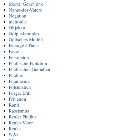
Morel, Geneviève
Name-des-Vaters
Negation
nicht-alle
Objekt a
Ödipuskomplex
Optisches Modell
Passage à l'acte
Passe
Perversion
Phallische Funktion
Phallisches Genießen
Phallus
Phantasma
Polsterstich
Porge, Erik
Privation
Rand
Rassismus
Realer Phallus
Realer Vater
Reales
S(Ⱥ)