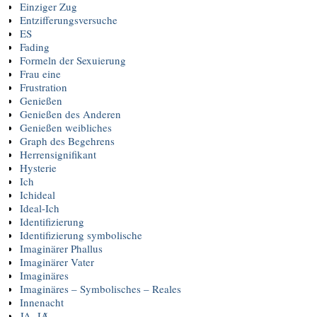
Einziger Zug
Entzifferungsversuche
ES
Fading
Formeln der Sexuierung
Frau eine
Frustration
Genießen
Genießen des Anderen
Genießen weibliches
Graph des Begehrens
Herrensignifikant
Hysterie
Ich
Ichideal
Ideal-Ich
Identifizierung
Identifizierung symbolische
Imaginärer Phallus
Imaginärer Vater
Imaginäres
Imaginäres – Symbolisches – Reales
Innenacht
JA, JȺ