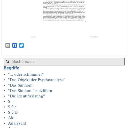
E
F
T
m
a
w
a
c
i
i
e
t
l
b
t
o
e
Begriffe
o
r
"... oder schlimmer"
k
"Das Objekt der Psychoanalyse"
"Das Sinthom"
"Das Sinthom" entziffern
"Die Identifizierung"
$
$ ◊ a
$ ◊ D
Akt
Analysant