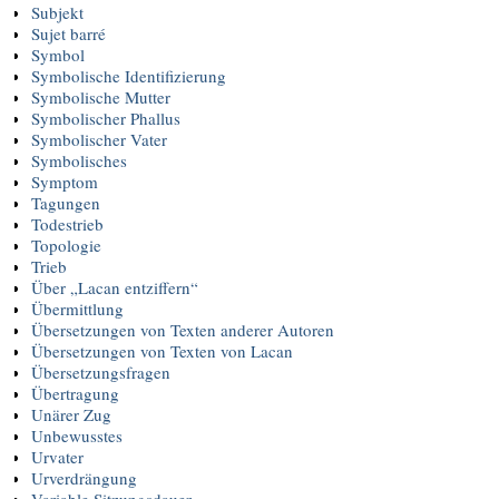
Subjekt
Sujet barré
Symbol
Symbolische Identifizierung
Symbolische Mutter
Symbolischer Phallus
Symbolischer Vater
Symbolisches
Symptom
Tagungen
Todestrieb
Topologie
Trieb
Über „Lacan entziffern“
Übermittlung
Übersetzungen von Texten anderer Autoren
Übersetzungen von Texten von Lacan
Übersetzungsfragen
Übertragung
Unärer Zug
Unbewusstes
Urvater
Urverdrängung
Variable Sitzungsdauer