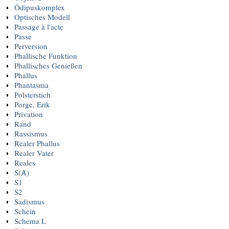
Ödipuskomplex
Optisches Modell
Passage à l'acte
Passe
Perversion
Phallische Funktion
Phallisches Genießen
Phallus
Phantasma
Polsterstich
Porge, Erik
Privation
Rand
Rassismus
Realer Phallus
Realer Vater
Reales
S(Ⱥ)
S1
S2
Sadismus
Schein
Schema L