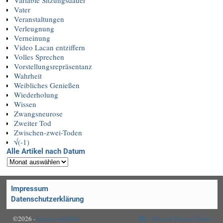
Vater
Veranstaltungen
Verleugnung
Verneinung
Video Lacan entziffern
Volles Sprechen
Vorstellungsrepräsentanz
Wahrheit
Weibliches Genießen
Wiederholung
Wissen
Zwangsneurose
Zweiter Tod
Zwischen-zwei-Toden
√(-1)
Alle Artikel nach Datum
Impressum
Datenschutzerklärung
©2026 -
Lacan entziffern
-
Weaver Xtreme Theme