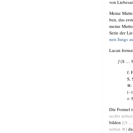
von Lie­bes­an
Mei­ne Mut­te
ben, das ers­
mei­ne Mut­t
Serie der Lie­
nen Jungs au
Lacan for­ma­l
f
(S … S
f: 
S, 
≅: 
(–)
s
: 
Die For­mel i
rechts neben
bil­den
[(S …
neben ≅]
daf