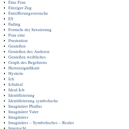
Eine Frau
Einziger Zug
Entzifferungsversuche
ES
Fading
Formeln der Sexuierung
Frau eine
Frustration
Genießen
Genießen des Anderen
Genießen weibliches
Graph des Begehrens
Herrensignifikant
Hysterie
Ich
Ichideal
Ideal-Ich
Identifizierung
Identifizierung symbolische
Imaginärer Phallus
Imaginärer Vater
Imaginäres
Imaginäres – Symbolisches – Reales
Innenacht