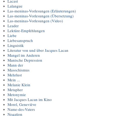
Lacast
Lalangue
Las-meninas-Vorlesungen (Erläuterungen)
Las-meninas-Vorlesungen (Übersetzung)
Las-meninas-Vorlesungen (Video)
Leader
Lektüre-Empfehlungen
Liebe
Liebesanspruch
Linguistik
Literatur von und über Jacques Lacan
Mangel im Anderen
Manische Depression
Mann der
Masochismus
Mehrlust
Mein ...
Melanie Klein
Metapher
Metonymie
Mit Jacques Lacan im Kino
Morel, Geneviève
Name-des-Vaters
Negation