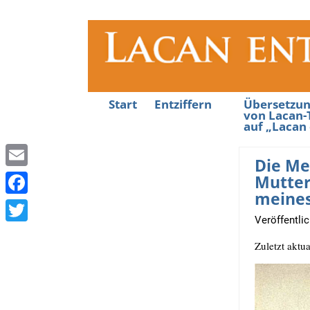
Start
Entziffern
Übersetzu
von Lacan-
auf „Lacan 
Die Me
E
Mutter
meines
m
F
Veröffentli
a
a
T
i
Zuletzt aktua
c
w
l
e
i
b
t