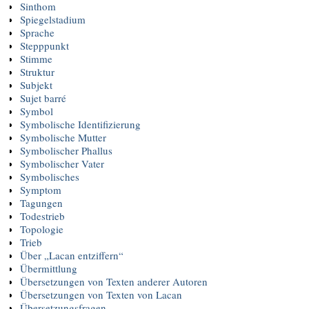
Sinthom
Spiegelstadium
Sprache
Stepppunkt
Stimme
Struktur
Subjekt
Sujet barré
Symbol
Symbolische Identifizierung
Symbolische Mutter
Symbolischer Phallus
Symbolischer Vater
Symbolisches
Symptom
Tagungen
Todestrieb
Topologie
Trieb
Über „Lacan entziffern“
Übermittlung
Übersetzungen von Texten anderer Autoren
Übersetzungen von Texten von Lacan
Übersetzungsfragen