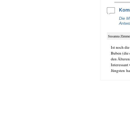
i
e
t
l
b
t
Kom
o
e
o
r
Die M
k
Antwo
Susanna Zimm
Ist noch die 
Buben (die d
den Älte­ren
Inter­es­san
Jüngs­ten ha