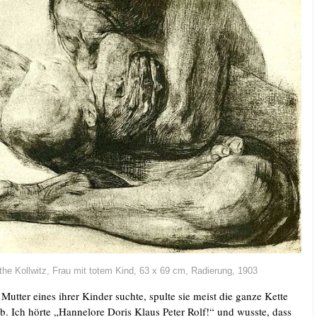
he Koll­witz, Frau mit totem Kind, 63 x 69 cm, Radie­rung, 1903
ut­ter eines ihrer Kin­der such­te, spul­te sie meist die gan­ze Ket­te
 Ich hör­te „Han­ne­lo­re Doris Klaus Peter Rolf!“ und wuss­te, dass