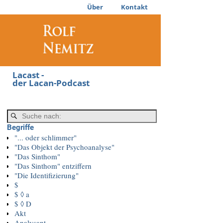
Über
Kontakt
Lacast -
der Lacan-Podcast
Begriffe
"... oder schlimmer"
"Das Objekt der Psychoanalyse"
"Das Sinthom"
"Das Sinthom" entziffern
"Die Identifizierung"
$
$ ◊ a
$ ◊ D
Akt
Analysant