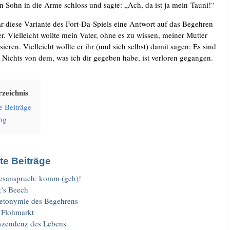
nen Sohn in die Arme schloss und sag­te: „Ach, da ist ja mein Tauni!“
ar die­se Vari­an­te des Fort-Da-Spiels eine Ant­wort auf das Begeh­ren
er. Viel­leicht woll­te mein Vater, ohne es zu wis­sen, mei­ner Mut­ter
­sie­ren. Viel­leicht woll­te er ihr (und sich selbst) damit sagen: Es sind
 Nichts von dem, was ich dir gege­ben habe, ist ver­lo­ren gegangen.
­zeich­nis
e Beiträge
ng
e Beiträge
es­an­spruch: komm (geh)!
’s Beech
et­ony­mie des Begehrens
 Flohmarkt
­szen­denz des Lebens