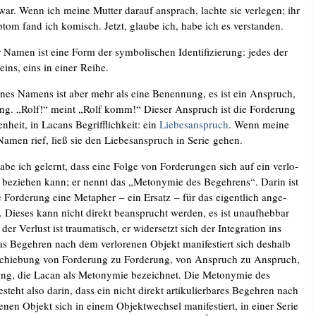
ar. Wenn ich mei­ne Mut­ter dar­auf ansprach, lach­te sie ver­le­gen; ihr
ptom fand ich komisch. Jetzt, glau­be ich, habe ich es verstanden.
 Namen ist eine Form der sym­bo­li­schen Iden­ti­fi­zie­rung: jedes der
e eins, eins in einer Reihe.
nes Namens ist aber mehr als eine Benen­nung, es ist ein Anspruch,
rung. „Rolf!“ meint „Rolf komm!“ Die­ser Anspruch ist die For­de­rung
­heit, in Lacans Begriff­lich­keit: ein
Lie­bes­an­spruch
. Wenn mei­ne
Namen rief, ließ sie den Lie­bes­an­spruch in Serie gehen.
e ich gelernt, dass eine Fol­ge von For­de­run­gen sich auf ein ver­lo­
 bezie­hen kann; er nennt das „Met­ony­mie des Begeh­rens“. Dar­in ist
ne For­de­rung eine Meta­pher – ein Ersatz – für das eigent­lich ange­
t. Die­ses kann nicht direkt bean­sprucht wer­den, es ist unauf­heb­bar
 der Ver­lust ist trau­ma­tisch, er wider­setzt sich der Inte­gra­ti­on ins
s Begeh­ren nach dem ver­lo­re­nen Objekt mani­fes­tiert sich des­halb
­schie­bung von For­de­rung zu For­de­rung, von Anspruch zu Anspruch,
ng, die Lacan als Met­ony­mie bezeich­net. Die Met­ony­mie des
steht also dar­in, dass ein nicht direkt arti­ku­lier­ba­res Begeh­ren nach
re­nen Objekt sich in einem Objekt­wech­sel mani­fes­tiert, in einer Serie