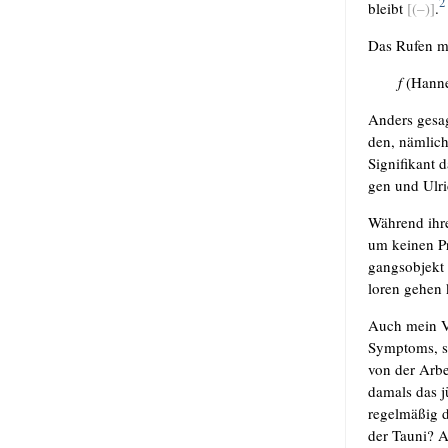
2
bleibt
[(–)]
.
Das Rufen mei
f
(Han­ne
Anders gesagt
den, näm­lich
Signi­fi­kant
gen und Ulri
Wäh­rend ihr
um kei­nen Pr
gangs­ob­jekt
lo­ren gehen
Auch mein Vat
Sym­ptoms, so
von der Arbe
damals das j
regel­mä­ßig
der Tau­ni? 