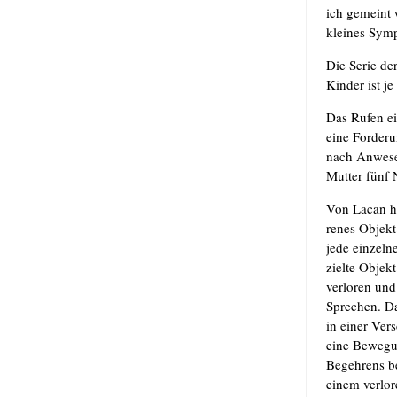
ich gemeint w
klei­nes Sym­
Die Serie der
Kin­der ist j
Das Rufen ei
eine For­de­
nach Anwe­sen
Mut­ter fünf 
Von Lacan hab
re­nes Objekt
jede ein­zel­
ziel­te Objek
ver­lo­ren und
Spre­chen. Da
in einer Ver
eine Bewe­gu
Begeh­rens be
einem ver­lo­