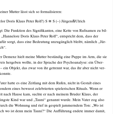
­ner Mut­ter lässt sich so formalisieren:
­lor Doris Klaus Peter Rolf!) S ≅ S (–) Jürgen
Ulrich
&
: Die Funk­ti­on des Signi­fi­kan­ten, eine Ket­te von Ruf­na­men zu bil­
 „Han­ne­lo­re Doris Klaus Peter Rolf“, ent­spricht dem, dass der
 dafür sorgt, dass eine Bedeu­tung unzu­gäng­lich bleibt, näm­lich „Jür­
ch“.
er Demenz hielt mei­ne Mut­ter bestän­dig eine Pup­pe im Arm, die sie
eis her­ge­ben woll­te, in der Spra­che der Psy­cho­ana­ly­se: ein Über­
 – ein Objekt, das zwar von ihr getrennt war, das ihr aber nicht ver­
 konnte.
er hat­te es eine Zeit­lang mit dem Rufen, nicht in Gestalt eines
n­dern eines bewusst zele­brier­ten spie­le­ri­schen Ritu­als. Wenn er
it nach Hau­se kam, such­te er nach mei­nem Bru­der Klaus, der
üngs­te Kind war und „Tau­ni“ genannt wur­de. Mein Vater zog also
 durch die Woh­nung und rief in gespielt jam­mern­dem Ton: „Wo ist
Ach wo ist denn mein Tau­ni?“ Die Auf­füh­rung ende­te immer damit,