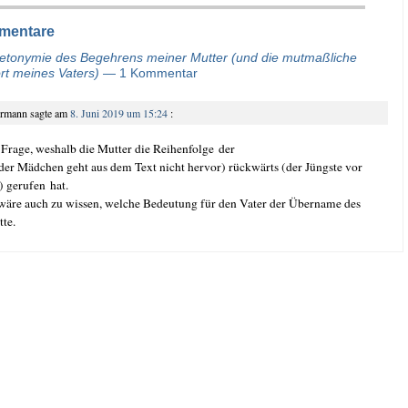
mentare
etonymie des Begehrens meiner Mutter (und die mutmaßliche
rt meines Vaters)
— 1 Kommentar
ermann
sagte am
8. Juni 2019 um 15:24
:
Fra­ge, wes­halb die Mut­ter die Rei­hen­fol­ge der
er Mäd­chen geht aus dem Text nicht her­vor) rück­wärts (der Jüngs­te vor
) geru­fen hat.
t wäre auch zu wis­sen, wel­che Bedeu­tung für den Vater der Über­na­me des
tte.