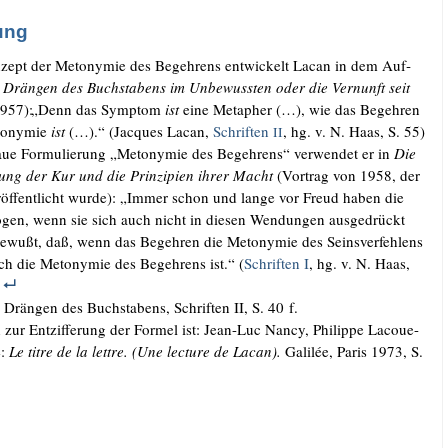
ung
zept der Met­ony­mie des Begeh­rens ent­wi­ckelt Lacan in dem Auf­
Drän­gen des Buch­sta­bens im Unbe­wuss­ten oder die Ver­nunft seit
957):
„
Denn das Sym­ptom
ist
eine Me­ta­pher (…), wie das Be­geh­ren
­o­ny­mie
ist
(…).“ (Jac­ques Lacan,
Schrif­ten
, hg. v. N. Haas, S. 55)
II
ue For­mu­lie­rung „Met­ony­mie des Begeh­rens“ ver­wen­det er in
Die
tung der Kur und die Prin­zi­pi­en ihrer Macht
(Vor­trag von 1958, der
­öf­fent­licht wur­de): „Immer schon und lan­ge vor Freud haben die
lo­gen, wenn sie sich auch nicht in die­sen Wen­dun­gen aus­ge­drückt
ewußt, daß, wenn das Begeh­ren die Met­ony­mie des Seins­ver­feh­lens
Ich die Met­ony­mie des Begeh­rens ist.“ (
Schrif­ten I
, hg. v. N. Haas,
Drän­gen des Buch­sta­bens, Schrif­ten II, S. 40 f.
h zur Ent­zif­fe­rung der For­mel ist: Jean-Luc Nan­cy, Phil­ip­pe Lacoue-
e:
Le tit­re de la lett­re. (Une lec­tu­re de Lacan).
Galilée, Paris 1973, S.
w