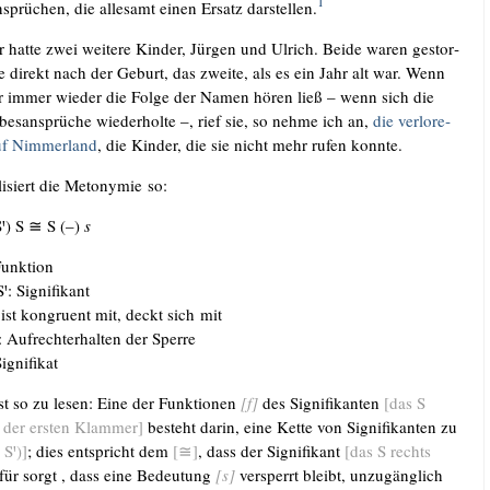
1
­sprü­chen, die alle­samt einen Ersatz dar­stel­len.
r hat­te zwei wei­te­re Kin­der, Jür­gen und Ulrich. Bei­de waren gestor­
te direkt nach der Geburt, das zwei­te, als es ein Jahr alt war. Wenn
er immer wie­der die Fol­ge der Namen hören ließ – wenn sich die
bes­an­sprü­che wie­der­hol­te –, rief sie, so neh­me ich an,
die ver­lo­re­
f Nim­mer­land
, die Kin­der, die sie nicht mehr rufen konnte.
i­siert die Met­ony­mie so:
ꞌ) S ≅ S (–)
s
Funk­ti­on
Sꞌ: Signifikant
ist kon­gru­ent mit, deckt sich mit
: Auf­recht­erhal­ten der Sperre
Signi­fi­kat
st so zu lesen: Eine der Funk­tio­nen
[f]
des Signi­fi­kan­ten
[das S
 der ers­ten Klam­mer]
besteht dar­in, eine Ket­te von Signi­fi­kan­ten zu
 Sꞌ)]
; dies ent­spricht dem
[≅]
, dass der Signi­fi­kant
[das S rechts
ür sorgt , dass eine Bedeu­tung
[s]
ver­sperrt bleibt, unzu­gäng­lich