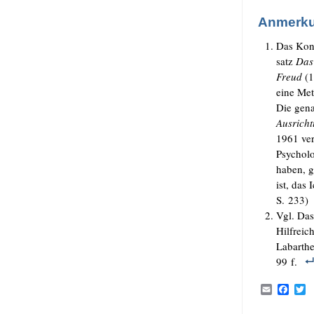
Anmerk
Das Kon­
satz
Das 
Freud
(1
eine Me­t
Die gena
Aus­rich­
1961 ver
Psy­cho­
haben, g
ist, das 
S. 233)
Vgl. Das 
Hilf­reic
Labar­th
99 f.
E
F
T
m
a
a
c
i