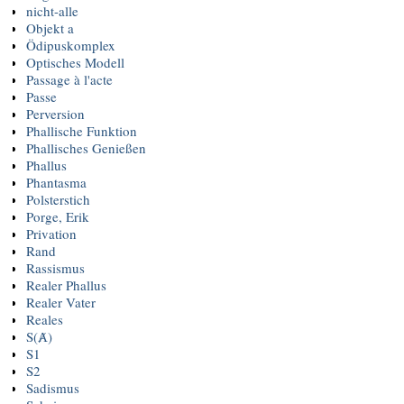
nicht-alle
Objekt a
Ödipuskomplex
Optisches Modell
Passage à l'acte
Passe
Perversion
Phallische Funktion
Phallisches Genießen
Phallus
Phantasma
Polsterstich
Porge, Erik
Privation
Rand
Rassismus
Realer Phallus
Realer Vater
Reales
S(Ⱥ)
S1
S2
Sadismus