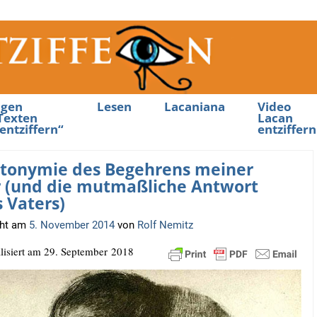
ngen
Lesen
Lacaniana
Video
Texten
Lacan
entziffern“
entziffern
tonymie des Begehrens meiner
 (und die mutmaßliche Antwort
 Vaters)
cht am
5. November 2014
von
Rolf Nemitz
­li­siert am 29. Sep­tem­ber 2018