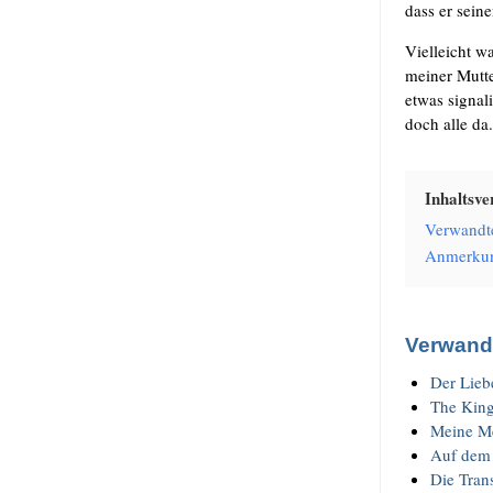
dass er sei­
Viel­leicht w
mei­ner Mut­t
etwas signa­li
doch alle da.
Inhalts­ver
Ver­wand­t
Anmer­ku
Verwandt
Der Lie­b
The King
Mei­ne M
Auf dem
Die Tran