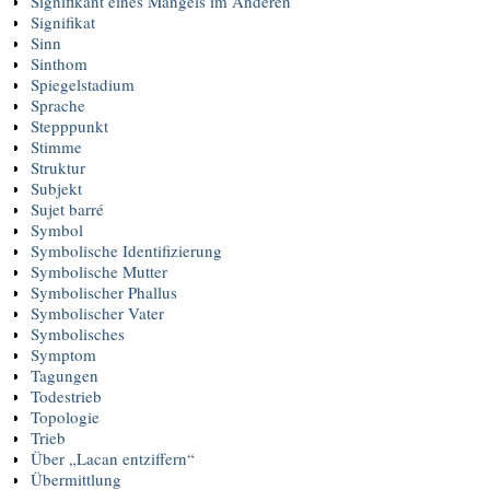
Signifikant eines Mangels im Anderen
Signifikat
Sinn
Sinthom
Spiegelstadium
Sprache
Stepppunkt
Stimme
Struktur
Subjekt
Sujet barré
Symbol
Symbolische Identifizierung
Symbolische Mutter
Symbolischer Phallus
Symbolischer Vater
Symbolisches
Symptom
Tagungen
Todestrieb
Topologie
Trieb
Über „Lacan entziffern“
Übermittlung