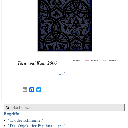
Turia und Kant 2006
mehr…
E
F
T
m
a
w
a
c
i
i
e
t
l
b
t
o
e
Begriffe
o
r
"... oder schlimmer"
k
"Das Objekt der Psychoanalyse"