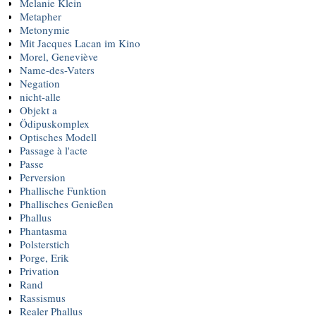
Melanie Klein
Metapher
Metonymie
Mit Jacques Lacan im Kino
Morel, Geneviève
Name-des-Vaters
Negation
nicht-alle
Objekt a
Ödipuskomplex
Optisches Modell
Passage à l'acte
Passe
Perversion
Phallische Funktion
Phallisches Genießen
Phallus
Phantasma
Polsterstich
Porge, Erik
Privation
Rand
Rassismus
Realer Phallus