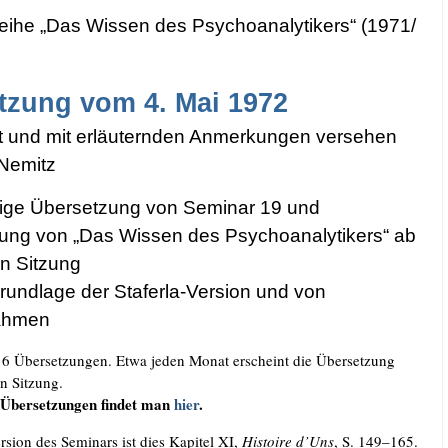
rei­he „Das Wis­sen des Psy­cho­ana­ly­ti­kers“ (1971/​
t­zung vom 4. Mai 1972
t und mit erläu­tern­den Anmer­kun­gen ver­se­hen
 Nemitz
­di­ge Über­set­zung von Semi­nar 19 und
zung von „Das Wis­sen des Psy­cho­ana­ly­ti­kers“ ab
en Sit­zung
und­la­ge der Sta­fer­la-Ver­si­on und von
ahmen
16 Über­set­zun­gen. Etwa jeden Monat erscheint die Über­set­zung
en Sit­zung.
 Über­set­zun­gen fin­det man
hier
.
r­si­on des Semi­nars ist dies Kapi­tel XI,
His­toire d’Uns
, S. 149–165.