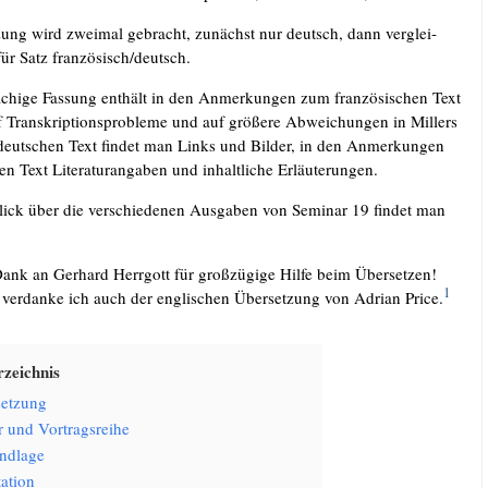
­zung wird zwei­mal gebracht, zunächst nur deutsch, dann ver­glei­
ür Satz französisch/​deutsch.
­chi­ge Fas­sung ent­hält in den Anmer­kun­gen zum fran­zö­si­schen Text
 Tran­skrip­ti­ons­pro­ble­me und auf grö­ße­re Abwei­chun­gen in Mil­lers
 deut­schen Text fin­det man Links und Bil­der, in den Anmer­kun­gen
n Text Lite­ra­tur­an­ga­ben und inhalt­li­che Erläuterungen.
ick über die ver­schie­de­nen Aus­ga­ben von Semi­nar 19 fin­det man
Dank an Ger­hard Herr­gott für groß­zü­gi­ge Hil­fe beim Über­set­zen!
1
ver­dan­ke ich auch der eng­li­schen Über­set­zung von Adri­an Pri­ce.
­zeich­nis
et­zung
r und Vortragsreihe
nd­la­ge
­ti­on