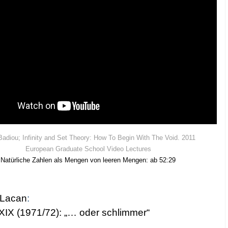
Badiou; Infi­ni­ty and Set Theo­ry: How To Begin With The Void. 2011
Euro­pean Gra­dua­te School Video Lec­tures
Natür­li­che Zah­len als Men­gen von lee­ren Men­gen: ab 52:29
 Lacan
:
XIX (1971/​72): „… oder schlim­mer“