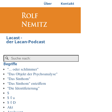
Über
Kontakt
Lacast -
der Lacan-Podcast
Begriffe
"... oder schlimmer"
"Das Objekt der Psychoanalyse"
"Das Sinthom"
"Das Sinthom" entziffern
"Die Identifizierung"
$
$ ◊ a
$ ◊ D
Akt
Analysant