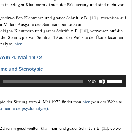
gen in ecki­gen Klam­mern die­nen der Erläu­te­rung und sind nicht von
geschweif­ten Klam­mern und grau­er Schrift, z.B.
{10}
, ver­wei­sen auf
on Mil­lers Aus­ga­be des Semi­nars bei Le Seuil.
ecki­gen Klam­mern und grau­er Schrift, z.
B.
[10]
, ver­wei­sen auf die
.
n der Ste­no­ty­pie von Semi­nar 19 auf der Web­site der Éco­le laca­ni­en­
na­ly­se,
hier
.
vom 4. Mai 1972
me und Stenotypie
Pfeiltasten
00:00
Hoch/Runter
benutzen,
um
y­pie der Sit­zung vom 4. Mai 1972 fin­det man
hier
(von der Web­site
die
a­ni­en­ne de psy­ch­ana­ly­se
).
Lautstärke
zu
regeln.
Zah­len in geschweif­ten Klam­mern und grau­er Schrift , z.B.
{11}
, ver­wei­