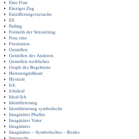
Eine Frau
Einziger Zug
Entzifferungsversuche
ES
Fading
Formeln der Sexuierung
Frau eine
Frustration
Genießen
Genießen des Anderen
Genießen weibliches
Graph des Begehrens
Herrensignifikant
Hysterie
Ich
Ichideal
Ideal-Ich
Identifizierung
Identifizierung symbolische
Imaginärer Phallus
Imaginärer Vater
Imaginäres
Imaginäres – Symbolisches – Reales
Innenacht