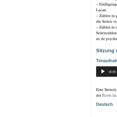
–
Ein­fü­gun­
Lacan.
–
Zah­len in 
die Sei­ten v
–
Zah­len in 
Sei­ten­zah­le
ne de psy­ch­a
Sitzung 
Tonaufnah
Audio-
00:00
Player
.
Eine Ste­no­t
der
Éco­le lac
Deutsch