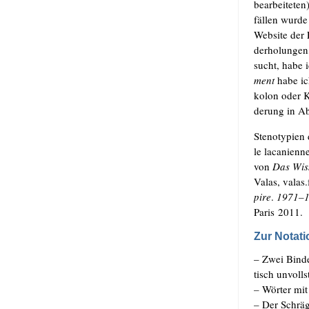
bear­bei­te­te
fäl­len wur­d
Web­site der É
der­ho­lun­ge
sucht, habe i
ment
habe ich
ko­lon oder K
de­rung in Ab
Ste­no­ty­pie
le laca­ni­en­
von
Das Wis­s
Valas, valas​.
pire
.
1971–1
Paris 2011.
Zur Notati
– Zwei Bin­de­
tisch unvoll­s
–
Wör­ter mit
–
Der Schräg­s