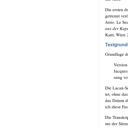
Die ers­ten d
getrennt ver­ö
Anne.
Le Seu
aus der Kape
Kant, Wien 
Textgrund
Grund­la­ge d
Ver­si­on
Jac­que
sung v
Die Lacan-Sem
tet, ohne da
das Datum de
ich die­se Fas
Die Tran­skrip
me der Sit­zu