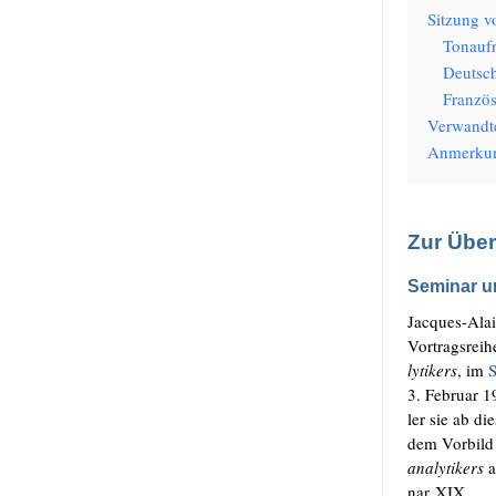
Sit­zung 
Ton­auf
Deutsc
Französ
Ver­wand­t
Anmer­ku
Zur Übe
Seminar u
Jac­ques-Alai
Vor­trags­rei­
ly­ti­kers
, im
S
3. Febru­ar 1
ler sie ab die
dem Vor­bild v
ana­ly­ti­kers
a
nar XIX.