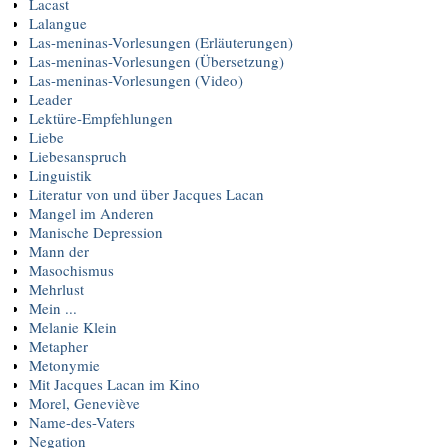
Lacast
Lalangue
Las-meninas-Vorlesungen (Erläuterungen)
Las-meninas-Vorlesungen (Übersetzung)
Las-meninas-Vorlesungen (Video)
Leader
Lektüre-Empfehlungen
Liebe
Liebesanspruch
Linguistik
Literatur von und über Jacques Lacan
Mangel im Anderen
Manische Depression
Mann der
Masochismus
Mehrlust
Mein ...
Melanie Klein
Metapher
Metonymie
Mit Jacques Lacan im Kino
Morel, Geneviève
Name-des-Vaters
Negation