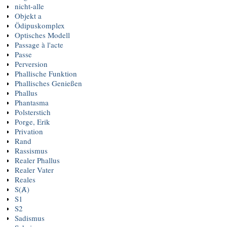
nicht-alle
Objekt a
Ödipuskomplex
Optisches Modell
Passage à l'acte
Passe
Perversion
Phallische Funktion
Phallisches Genießen
Phallus
Phantasma
Polsterstich
Porge, Erik
Privation
Rand
Rassismus
Realer Phallus
Realer Vater
Reales
S(Ⱥ)
S1
S2
Sadismus