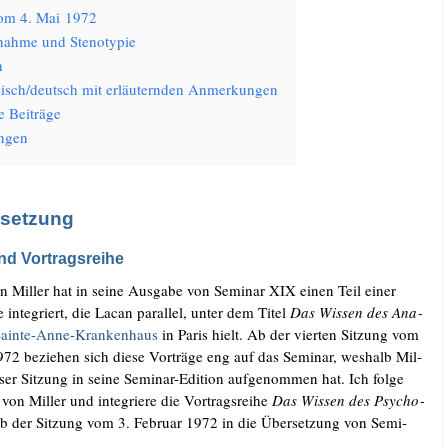
vom 4. Mai 1972
­nah­me und Stenotypie
h
isch/​deutsch mit erläu­tern­den Anmerkungen
e Beiträge
n­gen
rsetzung
nd Vortragsreihe
n Mil­ler hat in sei­ne Aus­ga­be von Semi­nar XIX einen Teil einer
he inte­griert, die Lacan par­al­lel, unter dem Titel
Das Wis­sen des Ana­
ain­te-Anne-Kran­ken­haus
in Paris hielt. Ab der vier­ten Sit­zung vom
972 bezie­hen sich die­se Vor­trä­ge eng auf das Semi­nar, wes­halb Mil­
­ser Sit­zung in sei­ne Semi­nar-Edi­ti­on auf­ge­nom­men hat. Ich fol­ge
on Mil­ler und inte­grie­re die Vor­trags­rei­he
Das Wis­sen des Psy­cho­
b der Sit­zung vom 3. Febru­ar 1972 in die Über­set­zung von Semi­