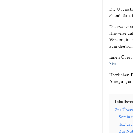
Die Über­set
chend: Satz f
Die zwei­spra
Hin­wei­se auf
Ver­si­on; im
zum deut­sche
Einen Über­bl
hier.
Herz­li­chen 
Anre­gun­gen 
Inhalts­ver
Zur Über­s
Semi­na
Text­gru
Zur Nota