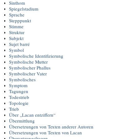
Sinthom
Spiegelstadium
Sprache
Stepppunkt
Stimme
Struktur
Subjekt
Sujet barré
Symbol
Symbolische Identifizierung
Symbolische Mutter
Symbolischer Phallus
Symbolischer Vater
Symbolisches
Symptom
Tagungen
Todestrieb
Topologie
Trieb
Über „Lacan entziffern“
Übermittlung
Übersetzungen von Texten anderer Autoren
Übersetzungen von Texten von Lacan
Übersetzungsfragen