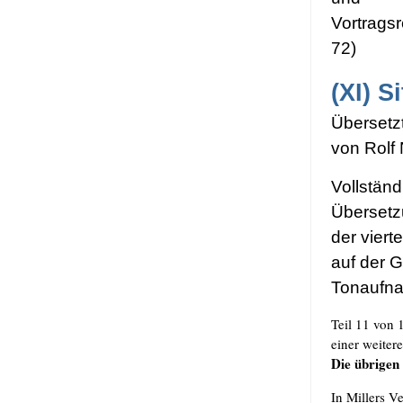
Vor­trags­
72)
(XI)
Si
Über­setz
von Rolf
Voll­stän
Über­set­
der vier­t
auf der Gr
Tonaufn
Teil 11 von 
einer wei­te­r
Die übri­gen
In Mil­lers Ve