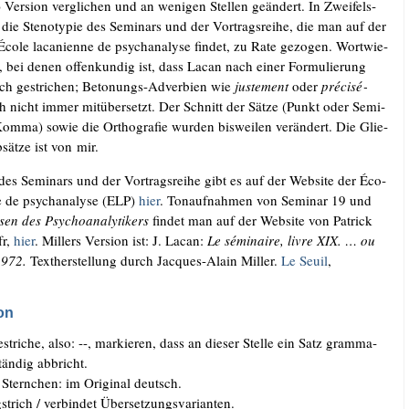
n) Ver­si­on ver­gli­chen und an weni­gen Stel­len geän­dert. In Zwei­fels­
e die Ste­no­ty­pie des Semi­nars und der Vor­trags­rei­he, die man auf der
co­le laca­ni­en­ne de psy­ch­ana­ly­se fin­det, zu Rate gezo­gen. Wort­wie­
n, bei denen offen­kun­dig ist, dass Lacan nach einer For­mu­lie­rung
ch gestri­chen; Beto­nungs-Adver­bi­en wie
jus­tem­ent
oder
pré­cis­é­
 nicht immer mit­über­setzt. Der Schnitt der Sät­ze (Punkt oder Semi­
om­ma) sowie die Ortho­gra­fie wur­den bis­wei­len ver­än­dert. Die Glie­
sät­ze ist von mir.
n des Semi­nars und der Vor­trags­rei­he gibt es auf der Web­site der Éco­
ne de psy­ch­ana­ly­se (ELP)
hier
. Ton­auf­nah­men von Semi­nar 19 und
en des Psy­cho­ana­ly­ti­kers
fin­det man auf der Web­site von Patrick
fr,
hier
. Mil­lers Ver­si­on ist: J. Lacan:
Le sémi­n­aire, liv­re XIX. … ou
972.
Text­her­stel­lung durch Jac­ques-Alain Mil­ler.
Le Seuil
,
on
stri­che, also: --, mar­kie­ren, dass an die­ser Stel­le ein Satz gram­ma­
tän­dig abbricht.
 Stern­chen: im Ori­gi­nal deutsch.
trich /​ ver­bin­det Über­set­zungs­va­ri­an­ten.