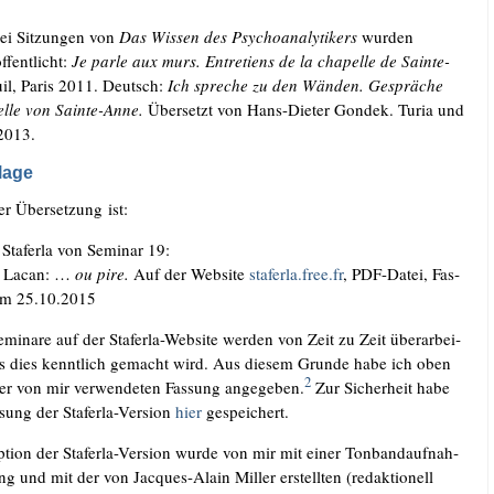
rei Sit­zun­gen von
Das Wis­sen des Psy­cho­ana­ly­ti­kers
wur­den
f­fent­licht:
Je par­le aux murs. Ent­re­ti­ens de la cha­pel­le de Sain­te-
il, Paris 2011. Deutsch:
Ich spre­che zu den Wän­den. Gesprä­che
l­le von Sain­te-Anne.
Über­setzt von Hans-Die­ter Gon­dek. Turia und
2013.
lage
er Über­set­zung ist:
 Sta­fer­la von Semi­nar 19:
s Lacan: …
ou pire.
Auf der Web­site
sta​fer​la​.free​.fr
, PDF-Datei, Fas­
om 25.10.2015
i­na­re auf der Sta­fer­la-Web­site wer­den von Zeit zu Zeit über­ar­bei­
ss dies kennt­lich gemacht wird. Aus die­sem Grun­de habe ich oben
2
r von mir ver­wen­de­ten Fas­sung ange­ge­ben.
Zur Sicher­heit habe
­sung der Sta­fer­la-Ver­si­on
hier
gespeichert.
­ti­on der Sta­fer­la-Ver­si­on wur­de von mir mit einer Ton­band­auf­nah­
ng und mit der von Jac­ques-Alain Mil­ler erstell­ten (redak­tio­nell