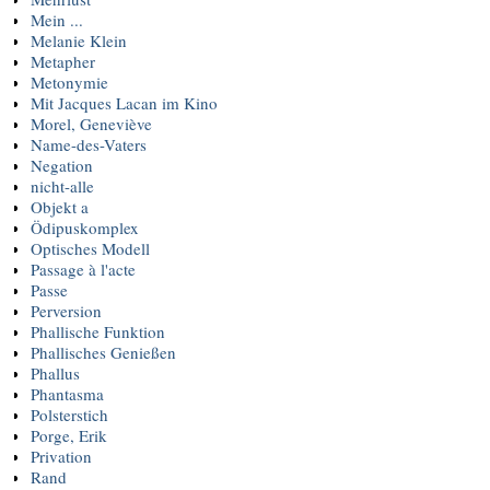
Mein ...
Melanie Klein
Metapher
Metonymie
Mit Jacques Lacan im Kino
Morel, Geneviève
Name-des-Vaters
Negation
nicht-alle
Objekt a
Ödipuskomplex
Optisches Modell
Passage à l'acte
Passe
Perversion
Phallische Funktion
Phallisches Genießen
Phallus
Phantasma
Polsterstich
Porge, Erik
Privation
Rand