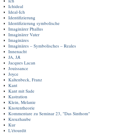
Ich
Ichideal
Ideal-Ich
Identifizierung
Identifizierung symbolische
Imaginärer Phallus
Imaginärer Vater
Imaginäres
Imaginäres – Symbolisches – Reales
Innenacht
JA, JȺ
Jacques Lacan
Jouissance
Joyce
Kaltenbeck, Franz
Kant
Kant mit Sade
Kastration
Klein, Melanie
Knotentheorie
Kommentare zu Seminar 23, "Das Sinthom"
Kreuzhaube
Kur
L'étourdit